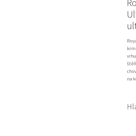
Ro
Ul
ul
Roya
krm
vrhu
štěň
chov
na k
Hl