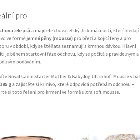
eální pro
chovatele psů
a majitele chovatelských domácností, kteří hledají
ivo ve formě
jemné pěny (mousse)
pro březí a kojící feny a pro
oru v období, kdy se štěňata seznamují s krmnou dávkou. Hlavní
ití je během startovní fáze odchovu, kdy se počítá s pravidelným a
odlným podáváním.
ďte Royal Canin Starter Mother & Babydog Ultra Soft Mousse v bal
 195 g
a zajistěte si krmivo, které odpovídá potřebám odchovu –
rte si toto řešení pro krmení ve formě ultra soft mousse.