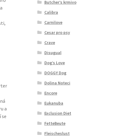
Butcher’s krmivo
 a
Calibra
Carnilove
ti,
Cesar pro psy
Crave
Disugual
Dog’s Love
DOGGY Dog
Dolina Noteci
rter
Encore
aná
Eukanuba
u a
Exclusion Diet
 se
FetteBeute
Fleischeslust