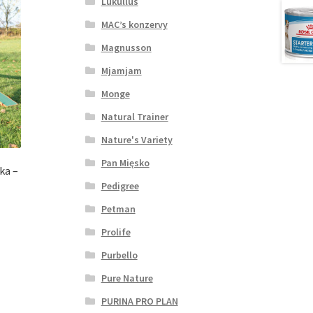
Lukullus
MAC’s konzervy
Magnusson
Mjamjam
Monge
Natural Trainer
Nature's Variety
Pan Mięsko
vka –
Pedigree
Petman
Prolife
Purbello
Pure Nature
PURINA PRO PLAN