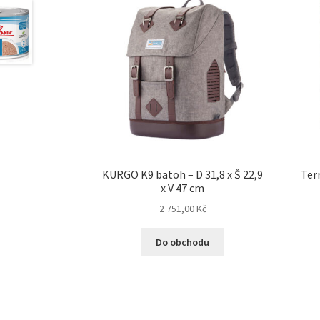
KURGO K9 batoh – D 31,8 x Š 22,9
Terr
x V 47 cm
2 751,00
Kč
Do obchodu