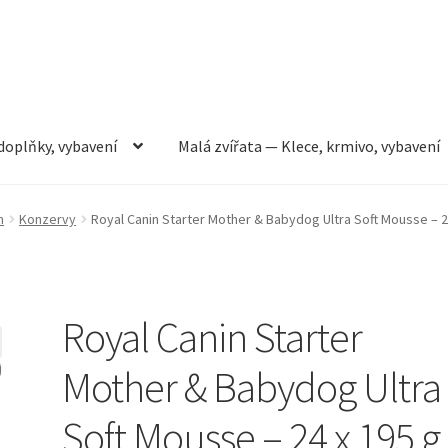
doplňky, vybavení
Malá zvířata — Klece, krmivo, vybavení
rmivo, vybavení
Můj účet
Obchod
Pokladna
Vše pro kočky
n
Konzervy
Royal Canin Starter Mother & Babydog Ultra Soft Mousse – 2
Royal Canin Starter
Mother & Babydog Ultra
Soft Mousse – 24 x 195 g