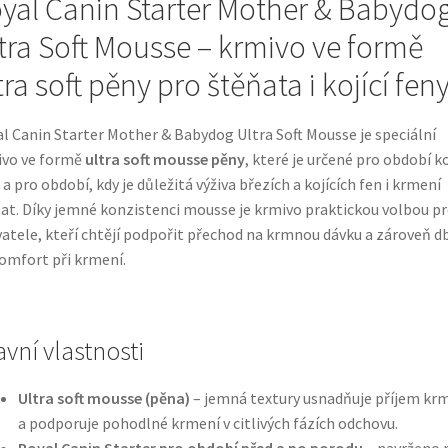
yal Canin Starter Mother & Babydo
tra Soft Mousse – krmivo ve formě
tra soft pěny pro štěňata i kojící fen
l Canin Starter Mother & Babydog Ultra Soft Mousse je speciální
ivo ve formě
ultra soft mousse pěny
, které je určené pro období 
 a pro období, kdy je důležitá výživa březích a kojících fen i krmení
at. Díky jemné konzistenci mousse je krmivo praktickou volbou p
atele, kteří chtějí podpořit přechod na krmnou dávku a zároveň d
omfort při krmení.
avní vlastnosti
Ultra soft mousse (pěna)
– jemná textury usnadňuje příjem kr
a podporuje pohodlné krmení v citlivých fázích odchovu.
Royal Canin Starter pro období před a po porodu
– navrženo 