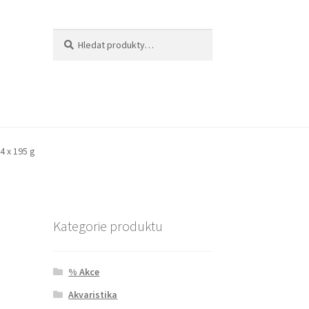
Hledat:
Hledat
4 x 195 g
Kategorie produktu
% Akce
Akvaristika