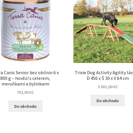
a Canis Senior bez obilnin 6 x
Trixie Dog Activity Agility lá
800 g – hovězí s celerem,
D 456 x Š 30 x V 64 cm
meruňkami a bylinkami
5 881,00
Kč
783,00
Kč
Do obchodu
Do obchodu