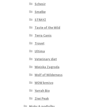
Schesir
Smølke
STRAYZ
Taste of the Wild
Terra Canis
Trovet
Ultima
Veterinary diet
Wiejska Zagroda
Wolf of Wilderness
WOW krmivo
Yarrah Bio
Ziwi Peak
Misky & podložky