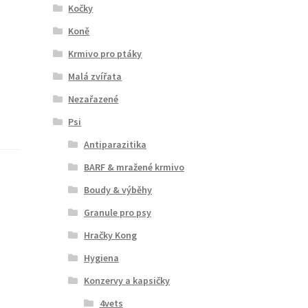
Kočky
Koně
Krmivo pro ptáky
Malá zvířata
Nezařazené
Psi
Antiparazitika
BARF & mražené krmivo
Boudy & výběhy
Granule pro psy
Hračky Kong
Hygiena
Konzervy a kapsičky
4vets