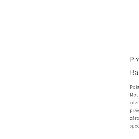
Pr
Ba
Poku
Moth
cíle
práv
záro
spec