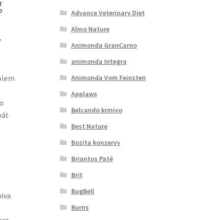
g
Advance Veterinary Diet
Almo Nature
y
Animonda GranCarno
animonda Integra
Animonda Vom Feinsten
kolem
Applaws
ro
Belcando krmivo
bát
Best Nature
Bozita konzervy
Briantos Paté
Brit
BugBell
miva
Burns
pro