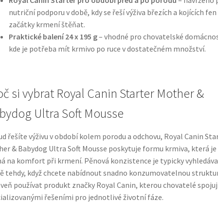
nutriční podporu v době, kdy se řeší výživa březích a kojících fen
začátky krmení štěňat.
Praktické balení 24 x 195 g
– vhodné pro chovatelské domácnos
kde je potřeba mít krmivo po ruce v dostatečném množství.
oč si vybrat Royal Canin Starter Mother &
bydog Ultra Soft Mousse
d řešíte výživu v období kolem porodu a odchovu, Royal Canin Sta
er & Babydog Ultra Soft Mousse poskytuje formu krmiva, která je
ná na komfort při krmení. Pěnová konzistence je typicky vyhledáv
ě tehdy, když chcete nabídnout snadno konzumovatelnou struktur
veň používat produkt značky Royal Canin, kterou chovatelé spojují
ializovanými řešeními pro jednotlivé životní fáze.