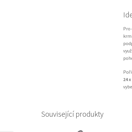
Id
Pro
krm
podp
využ
poh
Poři
24 x
vybe
Související produkty