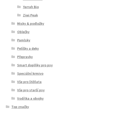
Yarrah Bio
Ziwi Peak
Misky & podložky
Oblečky
Pamlsky
Pelíšky a deky
Přepravky
Smart doplňky pro psy
Speciální krmivo
Vše pro štěňata
Vše pro starší psy
Vodítka a obojky
Top značky