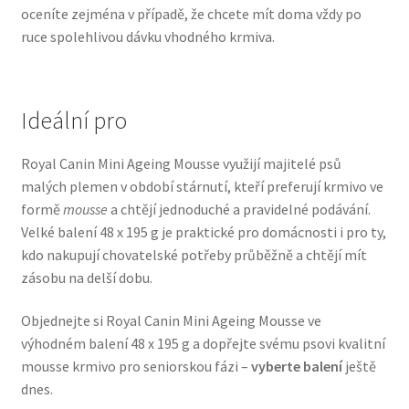
oceníte zejména v případě, že chcete mít doma vždy po
Veterinární dieta pro psy
ruce spolehlivou dávku vhodného krmiva.
Vodítka a obojky
Ideální pro
Wolf of Wilderness
Royal Canin Mini Ageing Mousse využijí majitelé psů
malých plemen v období stárnutí, kteří preferují krmivo ve
formě
mousse
a chtějí jednoduché a pravidelné podávání.
Velké balení 48 x 195 g je praktické pro domácnosti i pro ty,
kdo nakupují chovatelské potřeby průběžně a chtějí mít
zásobu na delší dobu.
Objednejte si Royal Canin Mini Ageing Mousse ve
výhodném balení 48 x 195 g a dopřejte svému psovi kvalitní
mousse krmivo pro seniorskou fázi –
vyberte balení
ještě
dnes.