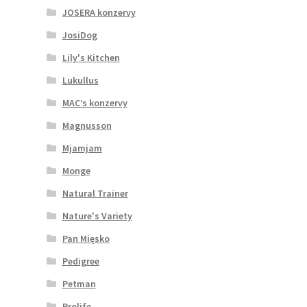
JOSERA konzervy
JosiDog
Lily's Kitchen
Lukullus
MAC’s konzervy
Magnusson
Mjamjam
Monge
Natural Trainer
Nature's Variety
Pan Mięsko
Pedigree
Petman
Prolife