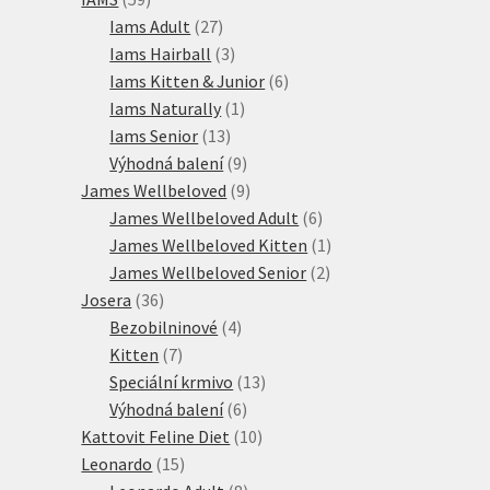
produktů
27
Iams Adult
27
produktů
3
Iams Hairball
3
produkty
6
Iams Kitten & Junior
6
1
produktů
Iams Naturally
1
13
produkt
Iams Senior
13
produktů
9
Výhodná balení
9
produktů
9
James Wellbeloved
9
produktů
6
James Wellbeloved Adult
6
produktů
1
James Wellbeloved Kitten
1
2
produkt
James Wellbeloved Senior
2
36
produkty
Josera
36
produktů
4
Bezobilninové
4
7
produkty
Kitten
7
produktů
13
Speciální krmivo
13
6
produktů
Výhodná balení
6
produktů
10
Kattovit Feline Diet
10
15
produktů
Leonardo
15
produktů
8