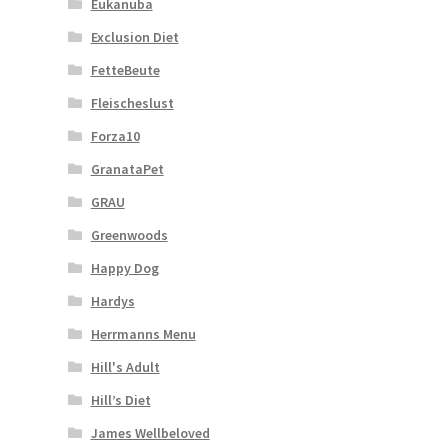
Eukanuba
Exclusion Diet
FetteBeute
Fleischeslust
Forza10
GranataPet
GRAU
Greenwoods
Happy Dog
Hardys
Herrmanns Menu
Hill's Adult
Hill’s Diet
James Wellbeloved