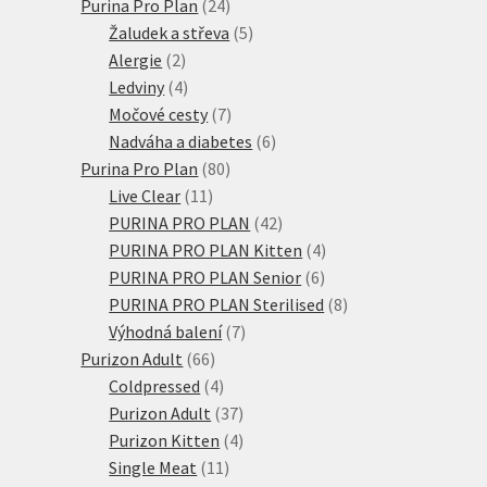
24
produkt
Purina Pro Plan
24
produktů
5
Žaludek a střeva
5
2
produktů
Alergie
2
produkty
4
Ledviny
4
produkty
7
Močové cesty
7
produktů
6
Nadváha a diabetes
6
80
produktů
Purina Pro Plan
80
11
produktů
Live Clear
11
produktů
42
PURINA PRO PLAN
42
produktů
4
PURINA PRO PLAN Kitten
4
6
produkty
PURINA PRO PLAN Senior
6
produktů
8
PURINA PRO PLAN Sterilised
8
7
produktů
Výhodná balení
7
66
produktů
Purizon Adult
66
produktů
4
Coldpressed
4
produkty
37
Purizon Adult
37
produktů
4
Purizon Kitten
4
11
produkty
Single Meat
11