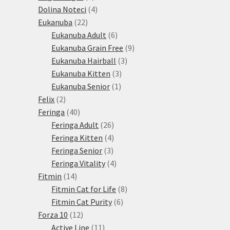
produkty
4
Dolina Noteci
4
22
produkty
Eukanuba
22
produktů
6
Eukanuba Adult
6
produktů
9
Eukanuba Grain Free
9
3
produktů
Eukanuba Hairball
3
3
produkty
Eukanuba Kitten
3
1
produkty
Eukanuba Senior
1
2
produkt
Felix
2
produkty
40
Feringa
40
produktů
26
Feringa Adult
26
produktů
4
Feringa Kitten
4
3
produkty
Feringa Senior
3
produkty
4
Feringa Vitality
4
14
produkty
Fitmin
14
produktů
8
Fitmin Cat for Life
8
6
produktů
Fitmin Cat Purity
6
12
produktů
Forza 10
12
produktů
11
Active Line
11