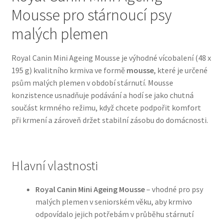
Mousse pro stárnoucí psy
Bozita pro psy — Švédské krmivo s nordickou kvalitou
malých plemen
Brit pro psy
Royal Canin Mini Ageing Mousse je výhodné vícobalení (48 x
195 g) kvalitního krmiva ve formě
mousse
, které je určené
Granule pro psy
psům malých plemen v období stárnutí. Mousse
konzistence usnadňuje podávání a hodí se jako chutná
Natural Trainer pro psy — Italské krmivo s
součást krmného režimu, když chcete podpořit komfort
přírodními složkami
při krmení a zároveň držet stabilní zásobu do domácnosti.
Happy Dog — Německá kvalita a přirozené složení
Hlavní vlastnosti
Hill’s pro psy
Royal Canin Mini Ageing Mousse
– vhodné pro psy
Hračky pro psy
malých plemen v seniorském věku, aby krmivo
odpovídalo jejich potřebám v průběhu stárnutí
Konzervy a kapsičky pro psy