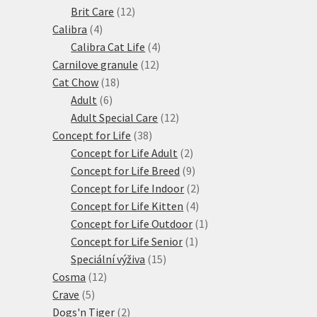
produktů
12
Brit Care
12
4
produktů
Calibra
4
produkty
4
Calibra Cat Life
4
12
produkty
Carnilove granule
12
18
produktů
Cat Chow
18
6
produktů
Adult
6
produktů
12
Adult Special Care
12
38
produktů
Concept for Life
38
produktů
2
Concept for Life Adult
2
produkty
9
Concept for Life Breed
9
produktů
2
Concept for Life Indoor
2
4
produkty
Concept for Life Kitten
4
produkty
1
Concept for Life Outdoor
1
1
produkt
Concept for Life Senior
1
15
produkt
Speciální výživa
15
12
produktů
Cosma
12
5
produktů
Crave
5
produktů
2
Dogs'n Tiger
2