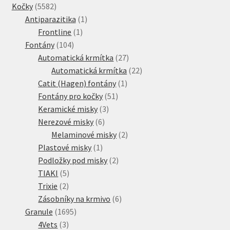
5582
produkty
Kočky
5582
produktů
1
Antiparazitika
1
1
produkt
Frontline
1
104
produkt
Fontány
104
produktů
27
Automatická krmítka
27
produktů
22
Automatická krmítka
22
1
produktů
Catit (Hagen) fontány
1
51
produkt
Fontány pro kočky
51
3
produktů
Keramické misky
3
6
produkty
Nerezové misky
6
produktů
2
Melaminové misky
2
1
produkty
Plastové misky
1
produkt
2
Podložky pod misky
2
5
produkty
TIAKI
5
2
produktů
Trixie
2
produkty
6
Zásobníky na krmivo
6
1695
produktů
Granule
1695
3
produktů
4Vets
3