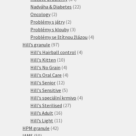
produktů
22
Nadváha & Diabetes
22
2
produktů
Oncology
2
produkty
2
Problémy s játry
2
produkty
3
Problémy s klouby
3
produkty
4
Problémy se štítnou žlázou
4
97
produkty
Hill’s granule
97
produktů
4
Hill's Hairball control
4
10
produkty
Hill's Kitten
10
produktů
4
Hill's No Grain
4
produkty
4
Hill's Oral Care
4
12
produkty
Hill's Senior
12
produktů
5
Hill's Sensitive
5
produktů
4
Hill's speciální krmivo
4
27
produkty
Hill's Sterilised
27
16
produktů
Hill’s Adult
16
produktů
11
Hill’s Light
11
42
produktů
HPM granule
42
59
produktů
IAMS
59