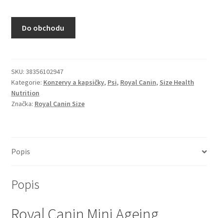
N&D Farmina pro kočky — Italské holistic krmivo
Do obchodu
Odpočívadla pro kočky
Pamlsky pro kočky
SKU:
38356102947
Kategorie:
Konzervy a kapsičky
,
Psi
,
Royal Canin
,
Size Health
Purizon pro kočky
Nutrition
Značka:
Royal Canin Size
Royal Canin pro kočky
Škrabadla pro kočky
Popis
Veterinární dieta pro kočky
Popis
Vše pro psy — Krmivo, doplňky, vybavení
Royal Canin Mini Ageing
Boudy a výběhy