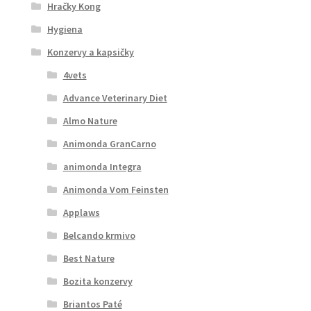
Hračky Kong
Hygiena
Konzervy a kapsičky
4vets
Advance Veterinary Diet
Almo Nature
Animonda GranCarno
animonda Integra
Animonda Vom Feinsten
Applaws
Belcando krmivo
Best Nature
Bozita konzervy
Briantos Paté