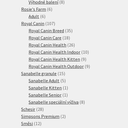
produktů
8
Výhodné balení
8
6
produktů
Rosie's Farm
6
6
produktů
Adult
6
produktů
107
Royal Canin
107
produktů
35
Royal Canin Breed
35
18
produktů
Royal Canin Care
18
produktů
26
Royal Canin Health
26
produktů
10
Royal Canin Health Indoor
10
9
produktů
Royal Canin Health Kitten
9
produktů
9
Royal Canin Health Outdoor
9
15
produktů
Sanabelle granule
15
produktů
5
Sanabelle Adult
5
produktů
1
Sanabelle Kitten
1
1
produkt
Sanabelle Senior
1
produkt
8
Sanabelle speciální výživa
8
28
produktů
Schesir
28
produktů
2
Simpsons Premium
2
12
produkty
Směsi
12