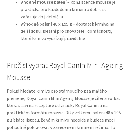
Vhodné mousse balení
– konzistence mousse je
praktická pro každodenní krmení a dobře se
N&D Farmina pro psy — Italské holistic krmivo
zařazuje do jídelníčku
Výhodné balení 48 x 195 g
– dostatek krmiva na
Oblečky pro psy
delší dobu, ideální pro chovatele i domácnosti,
které krmivo využívají pravidelně
Pamlsky pro psy
Pelíšky pro psy
Proč si vybrat Royal Canin Mini Ageing
Mousse
Ortopedické pelíšky
Pokud hledáte krmivo pro stárnoucího psa malého
Přepravky pro psy
plemene, Royal Canin Mini Ageing Mousse je cílená volba,
která staví na receptuře od značky Royal Canin a na
Purizon pro psy — Vysoký obsah masa, bez obilovin
praktickém formátu mousse. Díky velkému balení 48 x 195
g získáte jistotu, že vám krmivo nedojde a budete moci
Royal Canin pro psy
pohodlně pokračovat v zavedeném krmném režimu. To