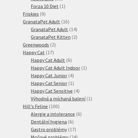
produktů
1
Forza 10 Diet
1
9
produkt
Friskies
9
produktů
16
GranataPet Adult
16
produktů
14
GranataPet Adult
14
produktů
2
GranataPet Kitten
2
2
produkty
Greenwoods
2
17
produkty
Happy Cat
17
produktů
6
Happy Cat Adult
6
produktů
1
Happy Cat Adult Indoor
1
4
produkt
Happy Cat Junior
4
produkty
1
Happy Cat Senior
1
produkt
4
Happy Cat Sensitive
4
produkty
1
Výhodná a míchaná balení
1
100
produkt
Hill's Feline
100
produktů
6
Alergie a intolerance
6
6
produktů
Dentální hygiena
6
produktů
17
Gastro problémy
17
produktů
24
Močové problémy
24