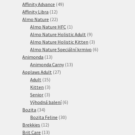
produkty
49
Affinity Advance
49
12
produktů
Affinity Libra
12
produktů
22
Almo Nature
22
produktů
1
Almo Nature HFC
1
produkt
9
Almo Nature Holistic Adult
9
produktů
3
Almo Nature Holistic Kitten
3
produkty
6
Almo Nature Speciální krmivo
6
13
produktů
Animonda
13
produktů
13
Animonda Carny
13
27
produktů
Applaws Adult
27
15
produktů
Adult
15
produktů
3
Kitten
3
3
produkty
Senior
3
produkty
6
Výhodná balení
6
34
produktů
Bozita
34
produktů
30
Bozita Feline
30
12
produktů
Brekkies
12
produktů
13
Brit Care
13