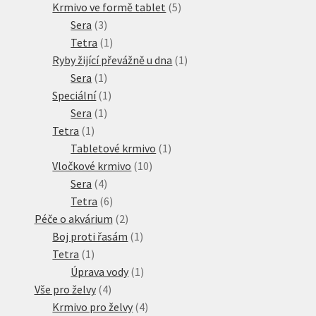
produkty
5
Krmivo ve formě tablet
5
3
produktů
Sera
3
produkty
1
Tetra
1
produkt
1
Ryby žijící převážně u dna
1
1
produkt
Sera
1
produkt
1
Speciální
1
1
produkt
Sera
1
1
produkt
Tetra
1
produkt
1
Tabletové krmivo
1
10
produkt
Vločkové krmivo
10
4
produktů
Sera
4
produkty
6
Tetra
6
produktů
2
Péče o akvárium
2
produkty
1
Boj proti řasám
1
1
produkt
Tetra
1
produkt
1
Úprava vody
1
4
produkt
Vše pro želvy
4
produkty
4
Krmivo pro želvy
4