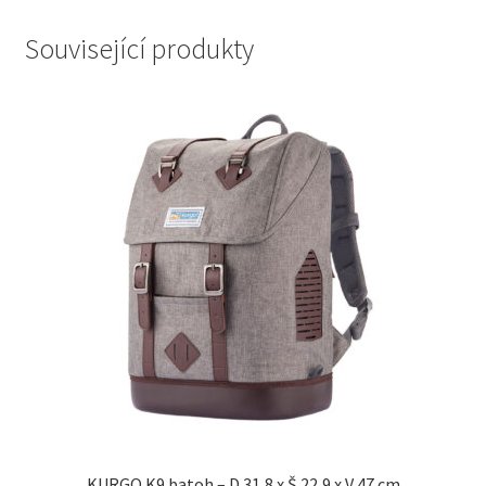
Související produkty
KURGO K9 batoh – D 31,8 x Š 22,9 x V 47 cm