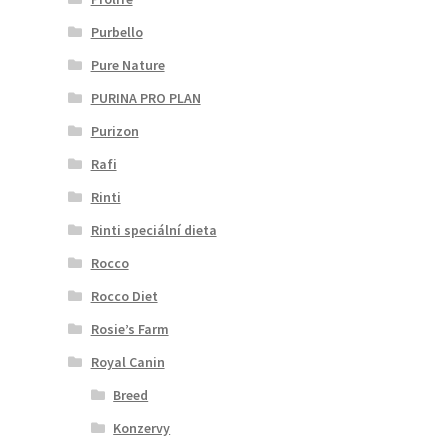
Purbello
Pure Nature
PURINA PRO PLAN
Purizon
Rafi
Rinti
Rinti speciální dieta
Rocco
Rocco Diet
Rosie’s Farm
Royal Canin
Breed
Konzervy