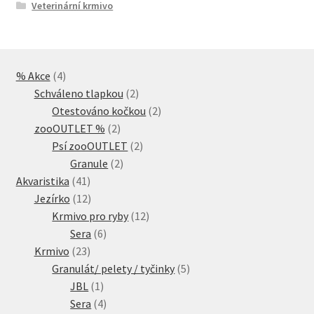
Veterinární krmivo
4
% Akce
4
produkty
2
Schváleno tlapkou
2
produkty
2
Otestováno kočkou
2
2
produkty
zooOUTLET %
2
produkty
2
Psí zooOUTLET
2
2
produkty
Granule
2
41
produkty
Akvaristika
41
produktů
12
Jezírko
12
produktů
12
Krmivo pro ryby
12
6
produktů
Sera
6
23
produktů
Krmivo
23
produktů
5
Granulát/ pelety / tyčinky
5
1
produktů
JBL
1
produkt
4
Sera
4