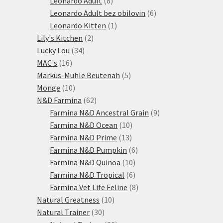
Leonardo Adult
8
produktů
6
Leonardo Adult bez obilovin
6
1
produktů
Leonardo Kitten
1
2
produkt
Lily's Kitchen
2
34
produkty
Lucky Lou
34
16
produktů
MAC's
16
produktů
5
Markus-Mühle Beutenah
5
10
produktů
Monge
10
produktů
62
N&D Farmina
62
produktů
9
Farmina N&D Ancestral Grain
9
10
produktů
Farmina N&D Ocean
10
13
produktů
Farmina N&D Prime
13
produktů
6
Farmina N&D Pumpkin
6
10
produktů
Farmina N&D Quinoa
10
produktů
6
Farmina N&D Tropical
6
produktů
8
Farmina Vet Life Feline
8
10
produktů
Natural Greatness
10
30
produktů
Natural Trainer
30