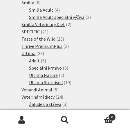
6
produktů
Smilla
6
produktů
4
Smilla Adult
4
produkty
2
Smilla Adult speciální výživa
2
2
produkty
Smilla Veterinary Diet
2
21
produkty
SPECIFIC
21
produktů
15
Taste of the Wild
15
produktů
2
Thrive PremiumPlus
2
33
produkty
Ultima
33
produktů
6
Adult
6
produktů
6
Speciální krmivo
6
2
produktů
Ultima Nature
2
produkty
19
Ultima Sterilised
19
5
produktů
Venandi Animal
5
produktů
24
Veterinární diety
24
produktů
3
Žaludek a střeva
3
4
produkty
Alergie
4
0
2
produkty
Játra
2
Hledat:
Hledat
produkty
4
Ledviny
4