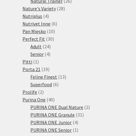
produktů
26
Natural Trainer
26
28
produktů
Nature's Variety
28
4
produktů
Nutriplus
4
produkty
6
Nutrivet Inne
6
10
produktů
Pan Mięsko
10
30
produktů
Perfect Fit
30
24
produktů
Adult
24
4
produktů
Senior
4
1
produkty
Pitti
1
produkt
19
Porta 21
19
produktů
13
Feline Finest
13
6
produktů
Superfood
6
2
produktů
Prolife
2
produkty
40
Purina One
40
produktů
2
PURINA ONE Dual Nature
2
31
produkty
PURINA ONE Granule
31
4
produktů
PURINA ONE Junior
4
produkty
1
PURINA ONE Senior
1