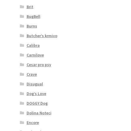
Brit
BugBell
Burns
Butcher’s krmivo
Calibra
Carnilove
Cesar pro psy
Crave
Disugual
Dog’s Love
DOGGY Dog
Dolina Noteci
Encore