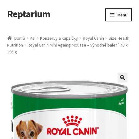
Reptarium
Přeskočit
Přejít
Menu
na
k
navigaci
obsahu
Úvodní stránka
webu
Domů
Psi
Konzervy a kapsičky
Royal Canin
Size Health
Nutrition
Royal Canin Mini Ageing Mousse – výhodné balení: 48 x
Košík
195 g
Malá zvířata — Klece, krmivo, vybavení
Můj účet
Obchod
Pokladna
Vše pro kočky