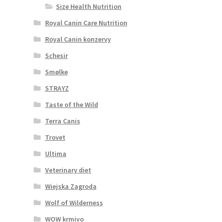
Size Health Nutrition
Royal Canin Care Nutrition
Royal Canin konzervy
Schesir
Smølke
STRAYZ
Taste of the Wild
Terra Canis
Trovet
Ultima
Veterinary diet
Wiejska Zagroda
Wolf of Wilderness
WOW krmivo