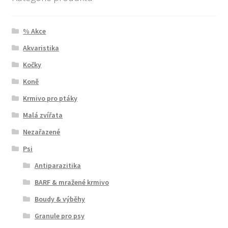
% Akce
Akvaristika
Kočky
Koně
Krmivo pro ptáky
Malá zvířata
Nezařazené
Psi
Antiparazitika
BARF & mražené krmivo
Boudy & výběhy
Granule pro psy