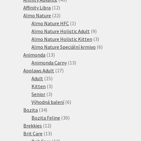
12
produktů
Affinity Libra
12
produktů
22
Almo Nature
22
produktů
1
Almo Nature HFC
1
produkt
9
Almo Nature Holistic Adult
9
produktů
3
Almo Nature Holistic Kitten
3
produkty
6
Almo Nature Speciální krmivo
6
13
produktů
Animonda
13
produktů
13
Animonda Carny
13
27
produktů
Applaws Adult
27
15
produktů
Adult
15
produktů
3
Kitten
3
3
produkty
Senior
3
produkty
6
Výhodná balení
6
34
produktů
Bozita
34
produktů
30
Bozita Feline
30
12
produktů
Brekkies
12
produktů
13
Brit Care
13
produktů
12