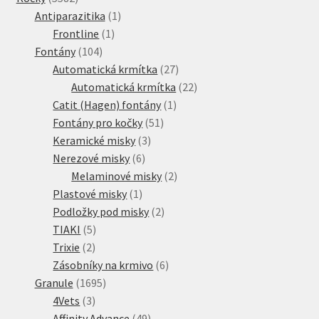
produktů
1
Antiparazitika
1
1
produkt
Frontline
1
104
produkt
Fontány
104
produktů
27
Automatická krmítka
27
produktů
22
Automatická krmítka
22
1
produktů
Catit (Hagen) fontány
1
51
produkt
Fontány pro kočky
51
3
produktů
Keramické misky
3
6
produkty
Nerezové misky
6
produktů
2
Melaminové misky
2
1
produkty
Plastové misky
1
produkt
2
Podložky pod misky
2
5
produkty
TIAKI
5
2
produktů
Trixie
2
produkty
6
Zásobníky na krmivo
6
1695
produktů
Granule
1695
3
produktů
4Vets
3
produkty
49
Affinity Advance
49