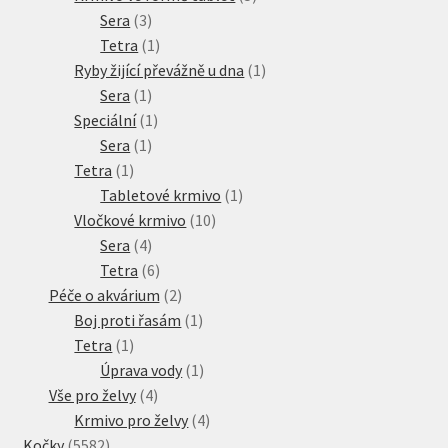
3
produktů
Sera
3
produkty
1
Tetra
1
produkt
1
Ryby žijící převážně u dna
1
1
produkt
Sera
1
produkt
1
Speciální
1
1
produkt
Sera
1
1
produkt
Tetra
1
produkt
1
Tabletové krmivo
1
10
produkt
Vločkové krmivo
10
4
produktů
Sera
4
produkty
6
Tetra
6
produktů
2
Péče o akvárium
2
produkty
1
Boj proti řasám
1
1
produkt
Tetra
1
produkt
1
Úprava vody
1
4
produkt
Vše pro želvy
4
produkty
4
Krmivo pro želvy
4
5582
produkty
Kočky
5582