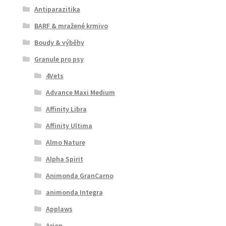
Antiparazitika
BARF & mražené krmivo
Boudy & výběhy
Granule pro psy
4Vets
Advance Maxi Medium
Affinity Libra
Affinity Ultima
Almo Nature
Alpha Spirit
Animonda GranCarno
animonda Integra
Applaws
Arion