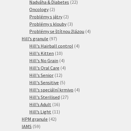
produktů
22
Nadváha & Diabetes
22
2
produktů
Oncology
2
produkty
2
Problémy s játry
2
produkty
3
Problémy s klouby
3
produkty
4
Problémy se štítnou žlázou
4
97
produkty
Hill’s granule
97
produktů
4
Hill's Hairball control
4
10
produkty
Hill's Kitten
10
produktů
4
Hill's No Grain
4
produkty
4
Hill's Oral Care
4
12
produkty
Hill's Senior
12
produktů
5
Hill's Sensitive
5
produktů
4
Hill's speciální krmivo
4
27
produkty
Hill's Sterilised
27
16
produktů
Hill’s Adult
16
produktů
11
Hill’s Light
11
42
produktů
HPM granule
42
59
produktů
IAMS
59