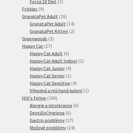
produktů
1
Forza 10 Diet
1
9
produkt
Friskies
9
produktů
16
GranataPet Adult
16
produktů
14
GranataPet Adult
14
produktů
2
GranataPet Kitten
2
2
produkty
Greenwoods
2
17
produkty
Happy Cat
17
produktů
6
Happy Cat Adult
6
produktů
1
Happy Cat Adult Indoor
1
4
produkt
Happy Cat Junior
4
produkty
1
Happy Cat Senior
1
produkt
4
Happy Cat Sensitive
4
produkty
1
Výhodná a míchaná balení
1
100
produkt
Hill's Feline
100
produktů
6
Alergie a intolerance
6
6
produktů
Dentální hygiena
6
produktů
17
Gastro problémy
17
produktů
24
Močové problémy
24