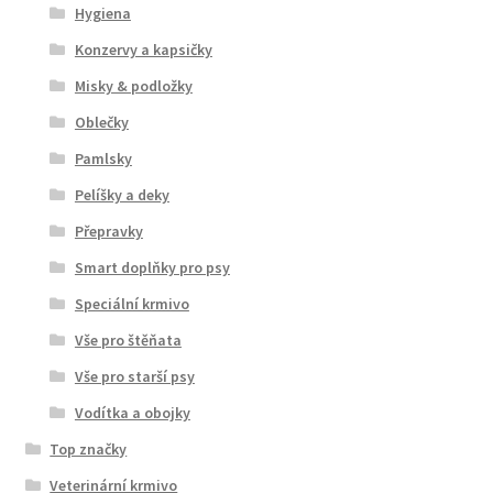
Hygiena
Konzervy a kapsičky
Misky & podložky
Oblečky
Pamlsky
Pelíšky a deky
Přepravky
Smart doplňky pro psy
Speciální krmivo
Vše pro štěňata
Vše pro starší psy
Vodítka a obojky
Top značky
Veterinární krmivo