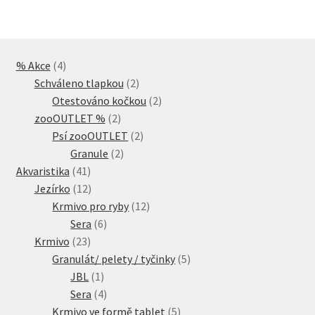
4
% Akce
4
produkty
2
Schváleno tlapkou
2
produkty
2
Otestováno kočkou
2
2
produkty
zooOUTLET %
2
produkty
2
Psí zooOUTLET
2
2
produkty
Granule
2
41
produkty
Akvaristika
41
produktů
12
Jezírko
12
produktů
12
Krmivo pro ryby
12
6
produktů
Sera
6
23
produktů
Krmivo
23
produktů
5
Granulát/ pelety / tyčinky
5
1
produktů
JBL
1
produkt
4
Sera
4
produkty
5
Krmivo ve formě tablet
5