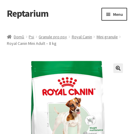
Reptarium
Přeskočit
Přejít
Menu
na
k
navigaci
obsahu
Úvodní stránka
webu
Domů
Psi
Granule pro psy
Royal Canin
Mini granule
Royal Canin Mini Adult – 8 kg
Košík
Malá zvířata — Klece, krmivo, vybavení
Můj účet
Obchod
Pokladna
Vše pro kočky