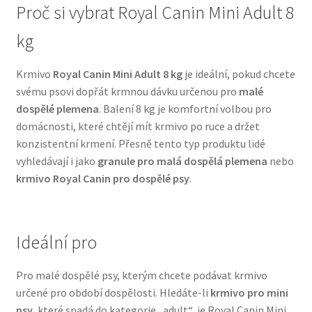
Proč si vybrat Royal Canin Mini Adult 8
N&D Farmina pro psy — Italské holistic krmivo
kg
Oblečky pro psy
Krmivo
Royal Canin Mini Adult 8 kg
je ideální, pokud chcete
svému psovi dopřát krmnou dávku určenou pro
malé
Pamlsky pro psy
dospělé plemena
. Balení 8 kg je komfortní volbou pro
domácnosti, které chtějí mít krmivo po ruce a držet
konzistentní krmení. Přesně tento typ produktu lidé
Pelíšky pro psy
vyhledávají i jako
granule pro malá dospělá plemena
nebo
krmivo Royal Canin pro dospělé psy
.
Ortopedické pelíšky
Přepravky pro psy
Ideální pro
Purizon pro psy — Vysoký obsah masa, bez obilovin
Pro malé dospělé psy, kterým chcete podávat krmivo
určené pro období dospělosti. Hledáte-li
krmivo pro mini
Royal Canin pro psy
psy
, které spadá do kategorie „adult“, je Royal Canin Mini