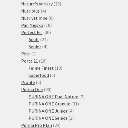
28
produktů
Nature's Variety
28
4
produktů
Nutriplus
4
produkty
6
Nutrivet Inne
6
10
produktů
Pan Mięsko
10
30
produktů
Perfect Fit
30
24
produktů
Adult
24
4
produktů
Senior
4
1
produkty
Pitti
1
produkt
19
Porta 21
19
produktů
13
Feline Finest
13
6
produktů
Superfood
6
2
produktů
Prolife
2
produkty
40
Purina One
40
produktů
2
PURINA ONE Dual Nature
2
31
produkty
PURINA ONE Granule
31
4
produktů
PURINA ONE Junior
4
produkty
1
PURINA ONE Senior
1
24
produkt
Purina Pro Plan
24