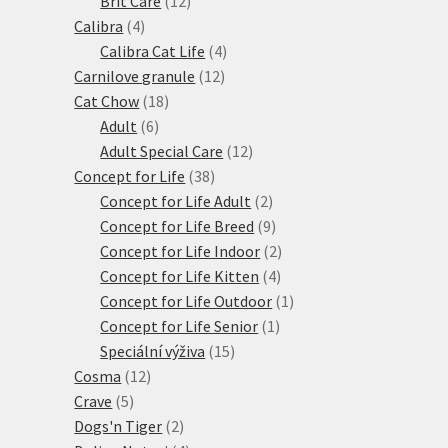
Brit Care
12
4
produktů
Calibra
4
produkty
4
Calibra Cat Life
4
12
produkty
Carnilove granule
12
18
produktů
Cat Chow
18
6
produktů
Adult
6
produktů
12
Adult Special Care
12
38
produktů
Concept for Life
38
produktů
2
Concept for Life Adult
2
produkty
9
Concept for Life Breed
9
produktů
2
Concept for Life Indoor
2
4
produkty
Concept for Life Kitten
4
produkty
1
Concept for Life Outdoor
1
1
produkt
Concept for Life Senior
1
15
produkt
Speciální výživa
15
12
produktů
Cosma
12
5
produktů
Crave
5
produktů
2
Dogs'n Tiger
2