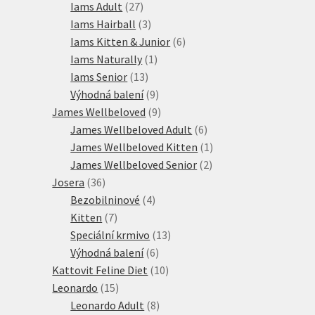
produktů
27
Iams Adult
27
produktů
3
Iams Hairball
3
produkty
6
Iams Kitten & Junior
6
1
produktů
Iams Naturally
1
13
produkt
Iams Senior
13
produktů
9
Výhodná balení
9
produktů
9
James Wellbeloved
9
produktů
6
James Wellbeloved Adult
6
produktů
1
James Wellbeloved Kitten
1
2
produkt
James Wellbeloved Senior
2
36
produkty
Josera
36
produktů
4
Bezobilninové
4
7
produkty
Kitten
7
produktů
13
Speciální krmivo
13
6
produktů
Výhodná balení
6
produktů
10
Kattovit Feline Diet
10
15
produktů
Leonardo
15
produktů
8
Leonardo Adult
8