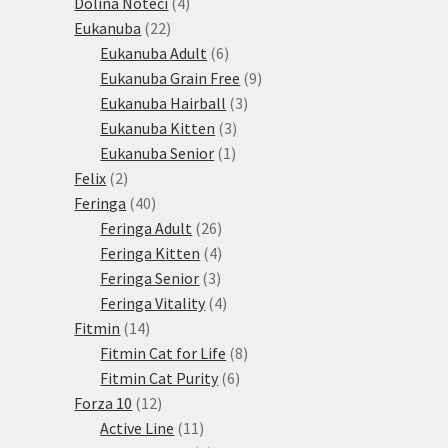
produkty
4
Dolina Noteci
4
22
produkty
Eukanuba
22
produktů
6
Eukanuba Adult
6
produktů
9
Eukanuba Grain Free
9
3
produktů
Eukanuba Hairball
3
3
produkty
Eukanuba Kitten
3
1
produkty
Eukanuba Senior
1
2
produkt
Felix
2
produkty
40
Feringa
40
produktů
26
Feringa Adult
26
produktů
4
Feringa Kitten
4
3
produkty
Feringa Senior
3
produkty
4
Feringa Vitality
4
14
produkty
Fitmin
14
produktů
8
Fitmin Cat for Life
8
6
produktů
Fitmin Cat Purity
6
12
produktů
Forza 10
12
produktů
11
Active Line
11