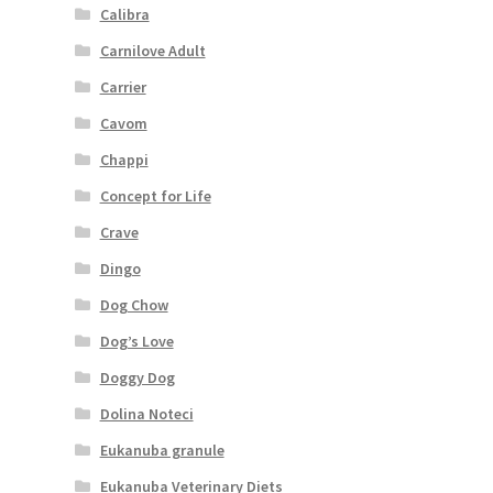
Calibra
Carnilove Adult
Carrier
Cavom
Chappi
Concept for Life
Crave
Dingo
Dog Chow
Dog’s Love
Doggy Dog
Dolina Noteci
Eukanuba granule
Eukanuba Veterinary Diets