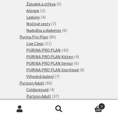
produktů
5
Žaludek a střeva
5
2
produktů
Alergie
2
produkty
4
Ledviny
4
produkty
7
Močové cesty
7
produktů
6
Nadváha a diabetes
6
80
produktů
Purina Pro Plan
80
11
produktů
Live Clear
11
produktů
42
PURINA PRO PLAN
42
produktů
4
PURINA PRO PLAN Kitten
4
6
produkty
PURINA PRO PLAN Senior
6
produktů
8
PURINA PRO PLAN Sterilised
8
7
produktů
Výhodná balení
7
66
produktů
Purizon Adult
66
produktů
4
Coldpressed
4
produkty
37
Purizon Adult
37
produktů
4
Purizon Kitten
4
0
11
produkty
Single Meat
11
Hledat:
Hledat
produktů
8
Výhodné balení
8