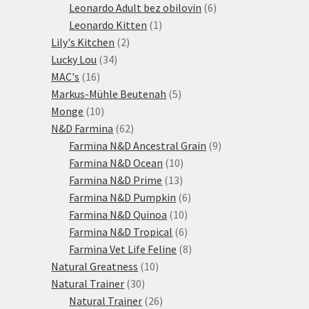
produktů
6
Leonardo Adult bez obilovin
6
1
produktů
Leonardo Kitten
1
2
produkt
Lily's Kitchen
2
34
produkty
Lucky Lou
34
16
produktů
MAC's
16
produktů
5
Markus-Mühle Beutenah
5
10
produktů
Monge
10
produktů
62
N&D Farmina
62
produktů
9
Farmina N&D Ancestral Grain
9
10
produktů
Farmina N&D Ocean
10
13
produktů
Farmina N&D Prime
13
produktů
6
Farmina N&D Pumpkin
6
10
produktů
Farmina N&D Quinoa
10
produktů
6
Farmina N&D Tropical
6
produktů
8
Farmina Vet Life Feline
8
10
produktů
Natural Greatness
10
30
produktů
Natural Trainer
30
produktů
26
Natural Trainer
26