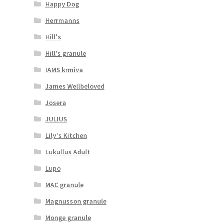
Happy Dog
Herrmanns
Hill's
Hill’s granule
IAMS krmiva
James Wellbeloved
Josera
JULIUS
Lily's Kitchen
Lukullus Adult
Lupo
MAC granule
Magnusson granule
Monge granule