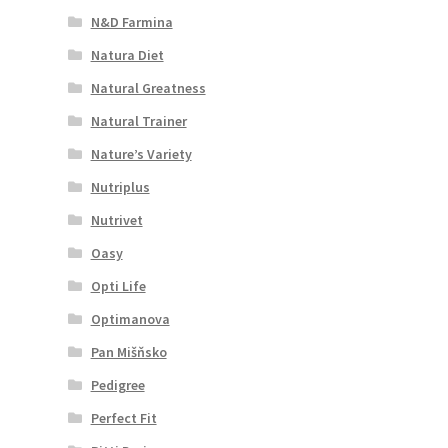
N&D Farmina
Natura Diet
Natural Greatness
Natural Trainer
Nature’s Variety
Nutriplus
Nutrivet
Oasy
Opti Life
Optimanova
Pan Mišňsko
Pedigree
Perfect Fit