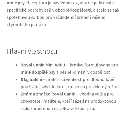
malé psy
. Receptura je navržená tak, aby respektovala
specifické potřeby psů v období dospělosti, a stala se tak
Bozita pro psy — Švédské krmivo s nordickou kvalitou
spolehlivou volbou pro každodenní krmení vašeho
čtyřnohého parťáka.
Brit pro psy
Granule pro psy
Hlavní vlastnosti
Natural Trainer pro psy — Italské krmivo s
Royal Canin Mini Adult
– krmivo formulované pro
přírodními složkami
malé dospělé psy
a běžné krmení v dospělosti.
8 kg balení
– praktická velikost pro dlouhodobé
Happy Dog — Německá kvalita a přirozené složení
používání, kdy hledáte krmivo na pravidelný režim.
Známá značka Royal Canin
– vhodná volba pro
Hill’s pro psy
chovatele i majitele, kteří sázejí na produktovou
řadu zaměřenou na věk a velikost psa.
Hračky pro psy
Konzervy a kapsičky pro psy