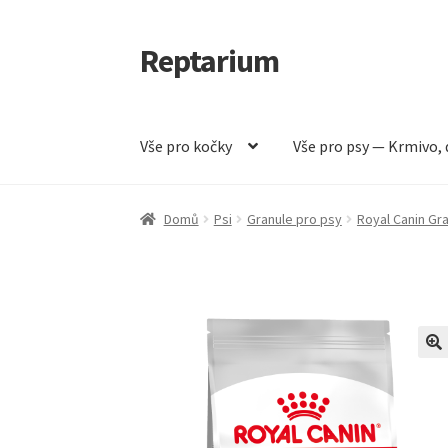
Reptarium
Přeskočit
Přejít
na
k
navigaci
obsahu
webu
Vše pro kočky
Vše pro psy — Krmivo, 
Úvodní stránka
Košík
Malá zvířata — Klece, k
Domů
Psi
Granule pro psy
Royal Canin Gr
Vše pro psy — Krmivo, doplňky, vybavení