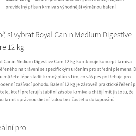
pravidelný přísun krmiva s výhodnější výměnou balení.
oč si vybrat Royal Canin Medium Digestive
re 12 kg
l Canin Medium Digestive Care 12 kg kombinuje koncept krmiva
řeného na trávení se specifickým určením pro střední plemena. D
 můžete lépe sladit krmný plán s tím, co váš pes potřebuje pro
odenní zažívací pohodu. Balení 12 kg je zároveň praktické řešení p
tele, kteří preferují stabilní zásobu krmiva a chtějí mít jistotu, že
u krmit správnou dietní řadou bez častého dokupování.
eální pro