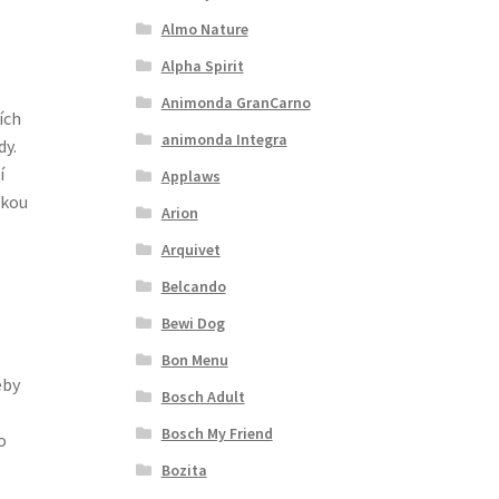
Almo Nature
Alpha Spirit
Animonda GranCarno
ích
animonda Integra
dy.
í
Applaws
ckou
Arion
Arquivet
Belcando
Bewi Dog
Bon Menu
eby
Bosch Adult
Bosch My Friend
o
Bozita