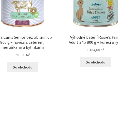
a Canis Senior bez obilnin 6 x
Výhodné balení Rosie’s Fa
800 g – hovězí s celerem,
Adult 24 x 800 g – kuřecí a r
meruňkami a bylinkami
1 484,00
Kč
783,00
Kč
Do obchodu
Do obchodu