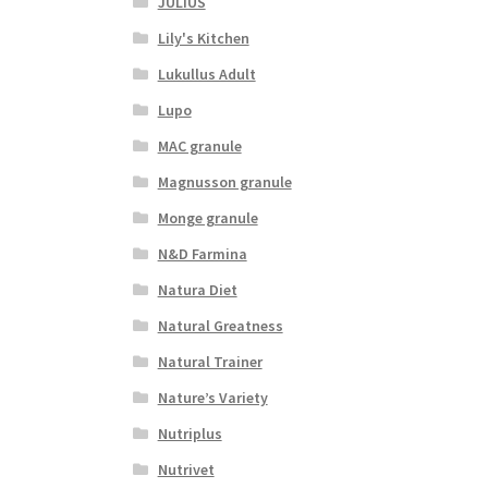
JULIUS
Lily's Kitchen
Lukullus Adult
Lupo
MAC granule
Magnusson granule
Monge granule
N&D Farmina
Natura Diet
Natural Greatness
Natural Trainer
Nature’s Variety
Nutriplus
Nutrivet