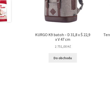
KURGO K9 batoh – D 31,8 x Š 22,9
Terr
x V 47 cm
2 751,00
Kč
Do obchodu