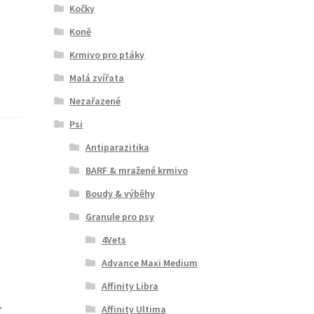
Kočky
Koně
Krmivo pro ptáky
Malá zvířata
Nezařazené
Psi
Antiparazitika
BARF & mražené krmivo
Boudy & výběhy
Granule pro psy
4Vets
Advance Maxi Medium
Affinity Libra
2
Affinity Ultima