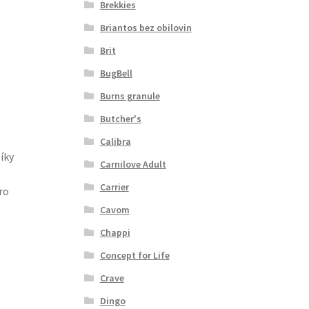
Brekkies
Briantos bez obilovin
Brit
BugBell
Burns granule
Butcher's
Calibra
íky
Carnilove Adult
Carrier
ro
Cavom
Chappi
Concept for Life
Crave
Dingo