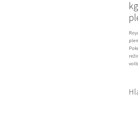
kg
p
Roya
plem
Poku
reži
volb
Hl