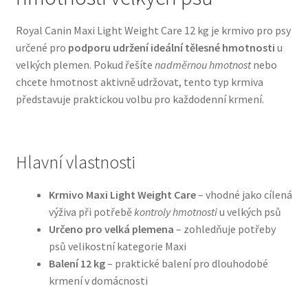
Royal Canin Maxi Light Weight Care 12 kg je krmivo pro psy
Bozita pro psy — Švédské krmivo s nordickou kvalitou
určené pro
podporu udržení ideální tělesné hmotnosti
u
velkých plemen. Pokud řešíte
nadměrnou hmotnost
nebo
Brit pro psy
chcete hmotnost aktivně udržovat, tento typ krmiva
představuje praktickou volbu pro každodenní krmení.
Granule pro psy
Natural Trainer pro psy — Italské krmivo s
Hlavní vlastnosti
přírodními složkami
Krmivo Maxi Light Weight Care
– vhodné jako cílená
Happy Dog — Německá kvalita a přirozené složení
výživa při potřebě
kontroly hmotnosti
u velkých psů
Určeno pro velká plemena
– zohledňuje potřeby
Hill’s pro psy
psů velikostní kategorie Maxi
Balení 12 kg
– praktické balení pro dlouhodobé
Hračky pro psy
krmení v domácnosti
Konzervy a kapsičky pro psy