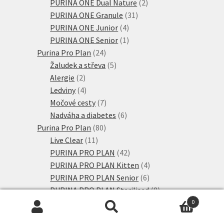
produktů
2
PURINA ONE Dual Nature
2
31
produkty
PURINA ONE Granule
31
4
produktů
PURINA ONE Junior
4
produkty
1
PURINA ONE Senior
1
24
produkt
Purina Pro Plan
24
produktů
5
Žaludek a střeva
5
2
produktů
Alergie
2
produkty
4
Ledviny
4
produkty
7
Močové cesty
7
produktů
6
Nadváha a diabetes
6
80
produktů
Purina Pro Plan
80
11
produktů
Live Clear
11
produktů
42
PURINA PRO PLAN
42
produktů
4
PURINA PRO PLAN Kitten
4
6
produkty
PURINA PRO PLAN Senior
6
produktů
8
PURINA PRO PLAN Sterilised
8
7
produktů
Výhodná balení
7
0
Hledat:
Hledat
66
produktů
Purizon Adult
66