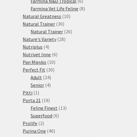
produktů
6
Farmina N&D Tropical
6
produktů
8
Farmina Vet Life Feline
8
10
produktů
Natural Greatness
10
30
produktů
Natural Trainer
30
produktů
26
Natural Trainer
26
28
produktů
Nature's Variety
28
4
produktů
Nutriplus
4
produkty
6
Nutrivet Inne
6
10
produktů
Pan Mięsko
10
30
produktů
Perfect Fit
30
24
produktů
Adult
24
4
produktů
Senior
4
1
produkty
Pitti
1
produkt
19
Porta 21
19
produktů
13
Feline Finest
13
6
produktů
Superfood
6
2
produktů
Prolife
2
produkty
40
Purina One
40