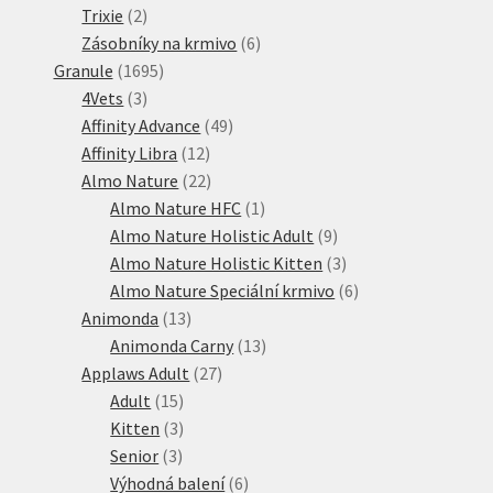
2
produktů
Trixie
2
produkty
6
Zásobníky na krmivo
6
1695
produktů
Granule
1695
3
produktů
4Vets
3
produkty
49
Affinity Advance
49
12
produktů
Affinity Libra
12
produktů
22
Almo Nature
22
produktů
1
Almo Nature HFC
1
produkt
9
Almo Nature Holistic Adult
9
produktů
3
Almo Nature Holistic Kitten
3
produkty
6
Almo Nature Speciální krmivo
6
13
produktů
Animonda
13
produktů
13
Animonda Carny
13
27
produktů
Applaws Adult
27
15
produktů
Adult
15
produktů
3
Kitten
3
3
produkty
Senior
3
produkty
6
Výhodná balení
6