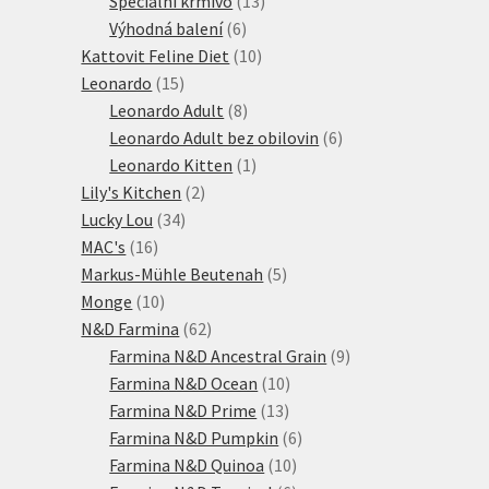
Speciální krmivo
13
6
produktů
Výhodná balení
6
produktů
10
Kattovit Feline Diet
10
15
produktů
Leonardo
15
produktů
8
Leonardo Adult
8
produktů
6
Leonardo Adult bez obilovin
6
1
produktů
Leonardo Kitten
1
2
produkt
Lily's Kitchen
2
34
produkty
Lucky Lou
34
16
produktů
MAC's
16
produktů
5
Markus-Mühle Beutenah
5
10
produktů
Monge
10
produktů
62
N&D Farmina
62
produktů
9
Farmina N&D Ancestral Grain
9
10
produktů
Farmina N&D Ocean
10
13
produktů
Farmina N&D Prime
13
produktů
6
Farmina N&D Pumpkin
6
10
produktů
Farmina N&D Quinoa
10