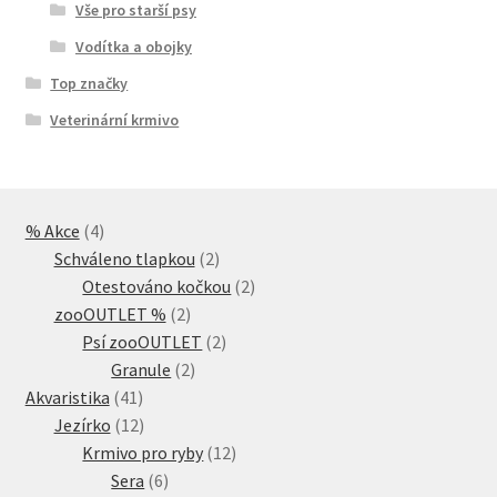
Vše pro starší psy
Vodítka a obojky
Top značky
Veterinární krmivo
4
% Akce
4
produkty
2
Schváleno tlapkou
2
produkty
2
Otestováno kočkou
2
2
produkty
zooOUTLET %
2
produkty
2
Psí zooOUTLET
2
2
produkty
Granule
2
41
produkty
Akvaristika
41
produktů
12
Jezírko
12
produktů
12
Krmivo pro ryby
12
6
produktů
Sera
6