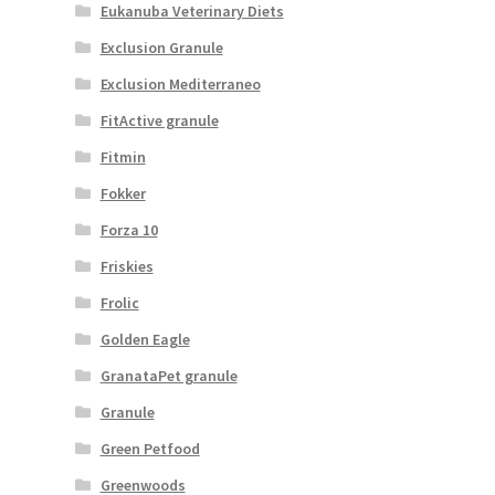
Eukanuba Veterinary Diets
Exclusion Granule
Exclusion Mediterraneo
FitActive granule
Fitmin
Fokker
Forza 10
Friskies
Frolic
Golden Eagle
GranataPet granule
Granule
Green Petfood
Greenwoods