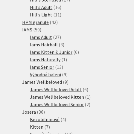
16
produktů
Hill’s Adult
16
produktů
11
Hill’s Light
11
42
produktů
HPM granule
42
59
produktů
IAMS
59
produktů
27
Iams Adult
27
produktů
3
Iams Hairball
3
produkty
6
Iams Kitten & Junior
6
1
produktů
Iams Naturally
1
13
produkt
Iams Senior
13
produktů
9
Výhodná balení
9
produktů
9
James Wellbeloved
9
produktů
6
James Wellbeloved Adult
6
produktů
1
James Wellbeloved Kitten
1
2
produkt
James Wellbeloved Senior
2
36
produkty
Josera
36
produktů
4
Bezobilninové
4
7
produkty
Kitten
7
produktů
13