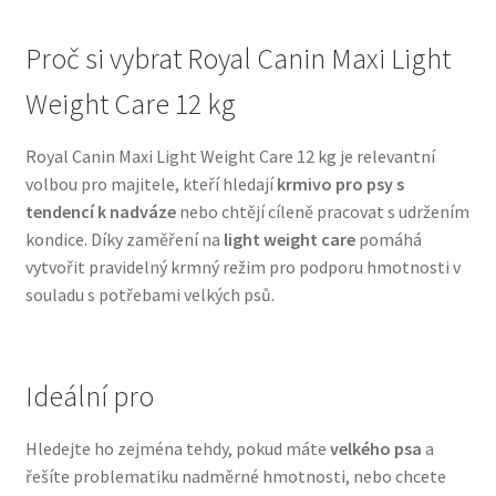
Proč si vybrat Royal Canin Maxi Light
N&D Farmina pro psy — Italské holistic krmivo
Weight Care 12 kg
Oblečky pro psy
Royal Canin Maxi Light Weight Care 12 kg je relevantní
Pamlsky pro psy
volbou pro majitele, kteří hledají
krmivo pro psy s
tendencí k nadváze
nebo chtějí cíleně pracovat s udržením
Pelíšky pro psy
kondice. Díky zaměření na
light weight care
pomáhá
vytvořit pravidelný krmný režim pro podporu hmotnosti v
Ortopedické pelíšky
souladu s potřebami velkých psů.
Přepravky pro psy
Ideální pro
Purizon pro psy — Vysoký obsah masa, bez obilovin
Hledejte ho zejména tehdy, pokud máte
velkého psa
a
Royal Canin pro psy
řešíte problematiku nadměrné hmotnosti, nebo chcete