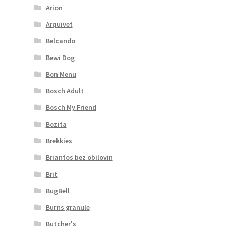
Arion
Arquivet
Belcando
Bewi Dog
Bon Menu
Bosch Adult
Bosch My Friend
Bozita
Brekkies
Briantos bez obilovin
Brit
BugBell
Burns granule
Butcher's