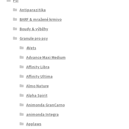
Psi
Antiparazitika
BARF & mražené krmivo
Boudy & výběhy
Granule pro psy
4Vets
Advance Maxi Medium
Affinity Libra
Affinity Ultima
Almo Nature
Alpha Spirit
Animonda GranCarno
animonda Integra
Applaws