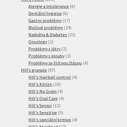
produktů
6
Alergie a intolerance
6
6
produktů
Dentální hygiena
6
produktů
17
Gastro problémy
17
produktů
24
Močové problémy
24
produktů
22
Nadváha & Diabetes
22
2
produktů
Oncology
2
produkty
2
Problémy s játry
2
produkty
3
Problémy s klouby
3
produkty
4
Problémy se štítnou žlázou
4
97
produkty
Hill’s granule
97
produktů
4
Hill's Hairball control
4
10
produkty
Hill's Kitten
10
produktů
4
Hill's No Grain
4
produkty
4
Hill's Oral Care
4
12
produkty
Hill's Senior
12
produktů
5
Hill's Sensitive
5
produktů
4
Hill's speciální krmivo
4
27
produkty
Hill's Sterilised
27