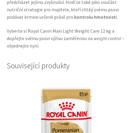
předcházet jejímu zvyšování. Hodí se také jako součást
Veterinární dieta pro psy
nutriční strategie pro majitele, kteří chtějí svému psovi
podávat krmivo určené právě pro
kontrolu hmotnosti
.
Vodítka a obojky
Vyberte si Royal Canin Maxi Light Weight Care 12 kg a
dopřejte svému psovi výživu zaměřenou na
weight control
–
Wolf of Wilderness
objednejte nyní.
Související produkty