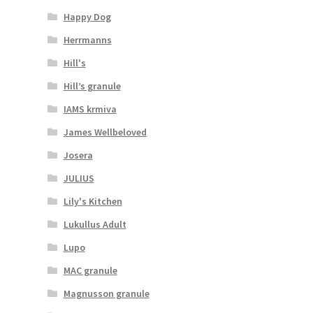
Happy Dog
Herrmanns
Hill's
Hill’s granule
IAMS krmiva
James Wellbeloved
Josera
JULIUS
Lily's Kitchen
Lukullus Adult
Lupo
MAC granule
Magnusson granule