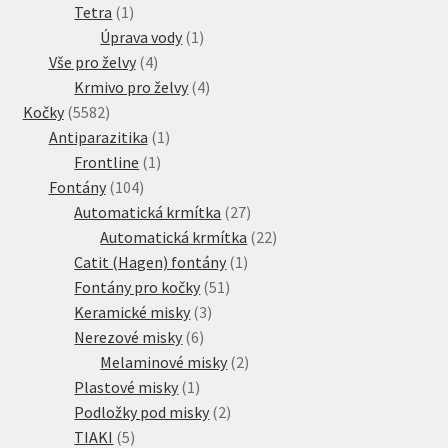
1
produkt
Tetra
1
produkt
1
Úprava vody
1
4
produkt
Vše pro želvy
4
produkty
4
Krmivo pro želvy
4
5582
produkty
Kočky
5582
produktů
1
Antiparazitika
1
1
produkt
Frontline
1
104
produkt
Fontány
104
produktů
27
Automatická krmítka
27
produktů
22
Automatická krmítka
22
1
produktů
Catit (Hagen) fontány
1
51
produkt
Fontány pro kočky
51
3
produktů
Keramické misky
3
6
produkty
Nerezové misky
6
produktů
2
Melaminové misky
2
1
produkty
Plastové misky
1
produkt
2
Podložky pod misky
2
5
produkty
TIAKI
5