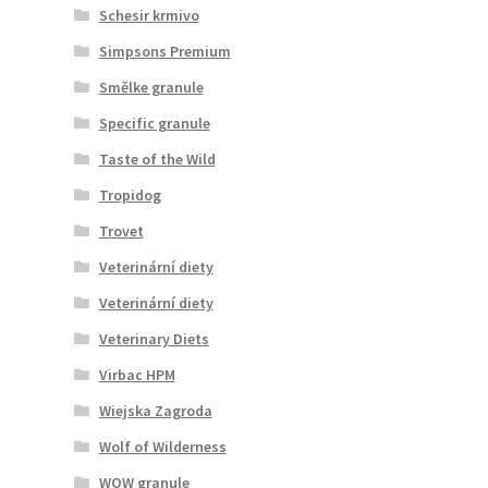
Schesir krmivo
Simpsons Premium
Smělke granule
Specific granule
Taste of the Wild
Tropidog
Trovet
Veterinární diety
Veterinární diety
Veterinary Diets
Virbac HPM
Wiejska Zagroda
Wolf of Wilderness
WOW granule