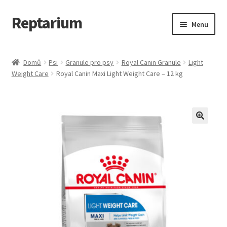
Reptarium
Přeskočit
Přejít
Menu
na
k
navigaci
obsahu
Úvodní stránka
webu
Domů
Psi
Granule pro psy
Royal Canin Granule
Light
Weight Care
Royal Canin Maxi Light Weight Care – 12 kg
Košík
Malá zvířata — Klece, krmivo, vybavení
Můj účet
Obchod
Pokladna
Vše pro kočky