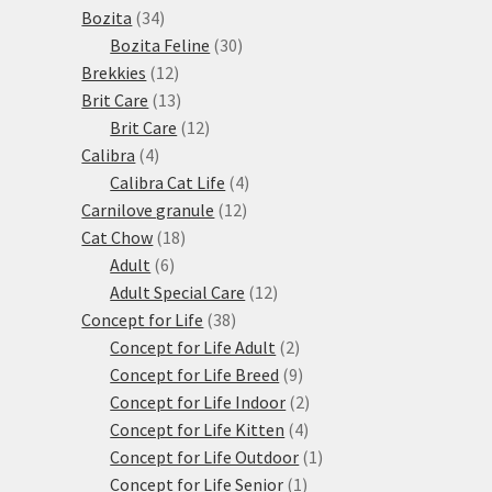
34
produktů
Bozita
34
produktů
30
Bozita Feline
30
12
produktů
Brekkies
12
produktů
13
Brit Care
13
produktů
12
Brit Care
12
4
produktů
Calibra
4
produkty
4
Calibra Cat Life
4
12
produkty
Carnilove granule
12
18
produktů
Cat Chow
18
6
produktů
Adult
6
produktů
12
Adult Special Care
12
38
produktů
Concept for Life
38
produktů
2
Concept for Life Adult
2
produkty
9
Concept for Life Breed
9
produktů
2
Concept for Life Indoor
2
4
produkty
Concept for Life Kitten
4
produkty
1
Concept for Life Outdoor
1
1
produkt
Concept for Life Senior
1