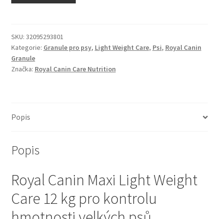
N&D Farmina pro kočky — Italské holistic krmivo
Odpočívadla pro kočky
SKU:
32095293801
Kategorie:
Granule pro psy
,
Light Weight Care
,
Psi
,
Royal Canin
Granule
Pamlsky pro kočky
Značka:
Royal Canin Care Nutrition
Purizon pro kočky
Royal Canin pro kočky
Popis
Škrabadla pro kočky
Popis
Veterinární dieta pro kočky
Royal Canin Maxi Light Weight
Vše pro psy — Krmivo, doplňky, vybavení
Care 12 kg pro kontrolu
hmotnosti velkých psů
Boudy a výběhy