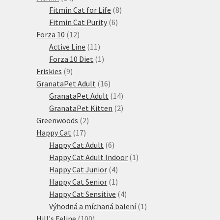
produktů
8
Fitmin Cat for Life
8
6
produktů
Fitmin Cat Purity
6
12
produktů
Forza 10
12
produktů
11
Active Line
11
produktů
1
Forza 10 Diet
1
9
produkt
Friskies
9
produktů
16
GranataPet Adult
16
produktů
14
GranataPet Adult
14
produktů
2
GranataPet Kitten
2
2
produkty
Greenwoods
2
17
produkty
Happy Cat
17
produktů
6
Happy Cat Adult
6
produktů
1
Happy Cat Adult Indoor
1
4
produkt
Happy Cat Junior
4
produkty
1
Happy Cat Senior
1
produkt
4
Happy Cat Sensitive
4
produkty
1
Výhodná a míchaná balení
1
100
produkt
Hill's Feline
100