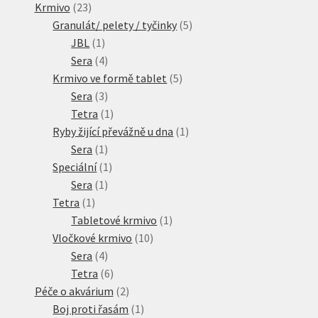
23
produktů
Krmivo
23
produktů
5
Granulát/ pelety / tyčinky
5
1
produktů
JBL
1
produkt
4
Sera
4
produkty
5
Krmivo ve formě tablet
5
3
produktů
Sera
3
produkty
1
Tetra
1
produkt
1
Ryby žijící převážně u dna
1
1
produkt
Sera
1
produkt
1
Speciální
1
1
produkt
Sera
1
1
produkt
Tetra
1
produkt
1
Tabletové krmivo
1
10
produkt
Vločkové krmivo
10
4
produktů
Sera
4
produkty
6
Tetra
6
produktů
2
Péče o akvárium
2
produkty
1
Boj proti řasám
1