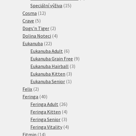
15
produkt
Speciální výživa
15
12
produktů
Cosma
12
5
produktů
Crave
5
produktů
2
Dogs'n Tiger
2
produkty
4
Dolina Noteci
4
22
produkty
Eukanuba
22
produktů
6
Eukanuba Adult
6
produktů
9
Eukanuba Grain Free
9
3
produktů
Eukanuba Hairball
3
3
produkty
Eukanuba Kitten
3
1
produkty
Eukanuba Senior
1
2
produkt
Felix
2
produkty
40
Feringa
40
produktů
26
Feringa Adult
26
produktů
4
Feringa Kitten
4
3
produkty
Feringa Senior
3
produkty
4
Feringa Vitality
4
14
produkty
Fitmin
14