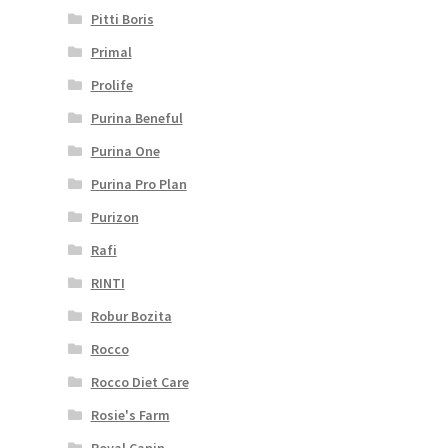
Pitti Boris
Primal
Prolife
Purina Beneful
Purina One
Purina Pro Plan
Purizon
Rafi
RINTI
Robur Bozita
Rocco
Rocco Diet Care
Rosie's Farm
Royal Canin