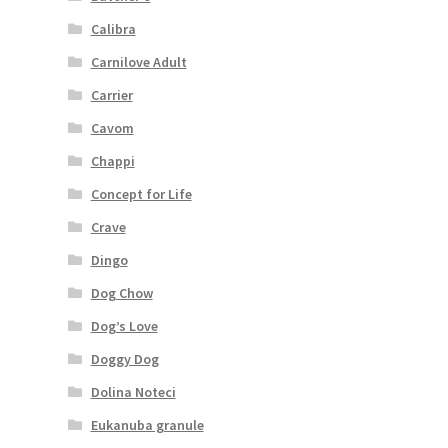
Calibra
Carnilove Adult
Carrier
Cavom
Chappi
Concept for Life
Crave
Dingo
Dog Chow
Dog’s Love
Doggy Dog
Dolina Noteci
Eukanuba granule