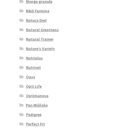
Monge granule
N&D Farmina
Natura Diet
Natural Greatness
Natural Trainer
Nature’s Variety
Nutriplus
Nutrivet
Oasy
Opti Life
Optimanova
Pan Mišňsko
Pedigree
Perfect Fit