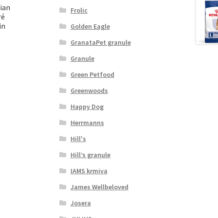
ian
Frolic
ré
in
Golden Eagle
GranataPet granule
Granule
Green Petfood
Greenwoods
Happy Dog
Herrmanns
Hill's
Hill’s granule
IAMS krmiva
James Wellbeloved
Josera