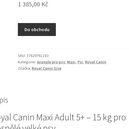
1 385,00
Kč
Do obchodu
SKU:
37629761183
Kategorie:
Granule pro psy
,
Maxi
,
Psi
,
Royal Canin
Značka:
Royal Canin Size
pis
yal Canin Maxi Adult 5+ – 15 kg pro
spělé velké psy