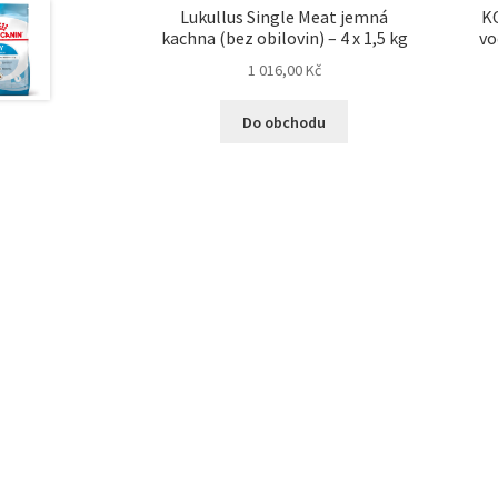
Lukullus Single Meat jemná
K
kachna (bez obilovin) – 4 x 1,5 kg
vo
1 016,00
Kč
Do obchodu