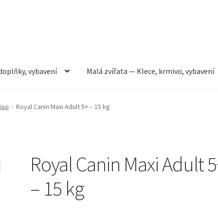
doplňky, vybavení
Malá zvířata — Klece, krmivo, vybavení
rmivo, vybavení
Můj účet
Obchod
Pokladna
Vše pro kočky
axi
Royal Canin Maxi Adult 5+ – 15 kg
Royal Canin Maxi Adult 5
– 15 kg