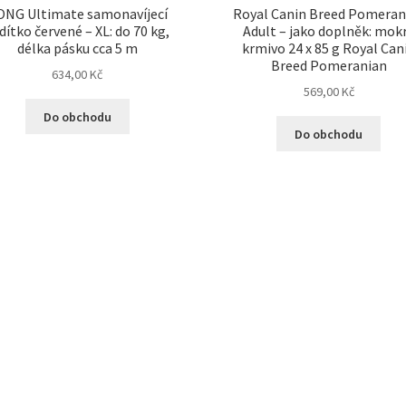
ONG Ultimate samonavíjecí
Royal Canin Breed Pomeran
dítko červené – XL: do 70 kg,
Adult – jako doplněk: mok
délka pásku cca 5 m
krmivo 24 x 85 g Royal Can
Breed Pomeranian
634,00
Kč
569,00
Kč
Do obchodu
Do obchodu