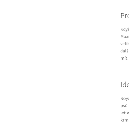
Pr
Když
Maxi
veli
dalš
mít 
Id
Roya
psů 
let 
krmi