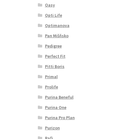
Oasy
Opti Life
Optimanova
Pan Mišňsko
Pedigree
Perfect Fit
Pitti Boris
Primal
Prolife
Purina Beneful
Purina One
Purina Pro Plan
Purizon
Rafi