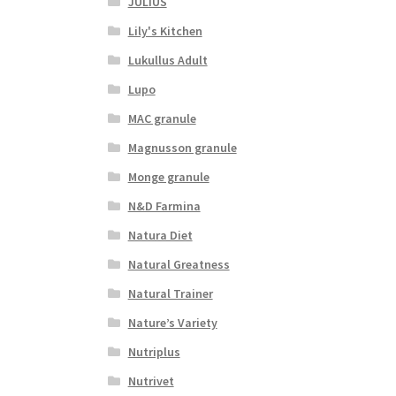
JULIUS
Lily's Kitchen
Lukullus Adult
Lupo
MAC granule
Magnusson granule
Monge granule
N&D Farmina
Natura Diet
Natural Greatness
Natural Trainer
Nature’s Variety
Nutriplus
Nutrivet