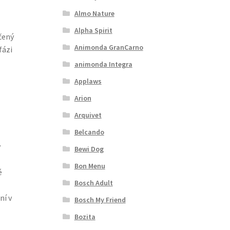
Almo Nature
Alpha Spirit
čený
Animonda GranCarno
fázi
animonda Integra
Applaws
Arion
Arquivet
Belcando
v
Bewi Dog
Bon Menu
é
Bosch Adult
ní v
Bosch My Friend
Bozita