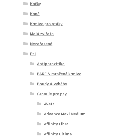
Kočky
Koně
Krmivo pro ptáky
Malá zvířata
Nezařazené
Psi
Antiparazitika
BARF & mražené krmivo
Boudy & výběhy
Granule pro psy
4Vets
Advance Maxi Medium
Affinity Libra
Affinity Ultima