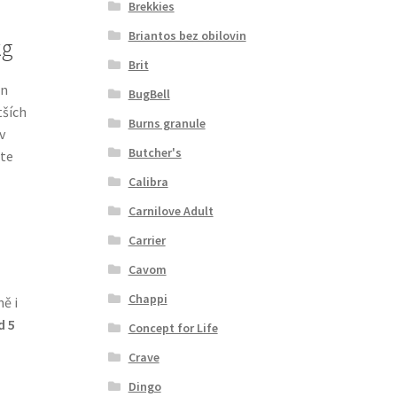
Brekkies
Briantos bez obilovin
kg
Brit
in
BugBell
tších
Burns granule
v
Butcher's
ete
Calibra
Carnilove Adult
Carrier
Cavom
Chappi
ě i
d 5
Concept for Life
Crave
Dingo