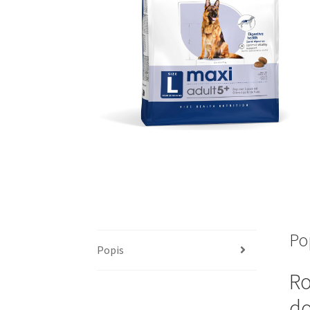
Po
Popis
Ro
do