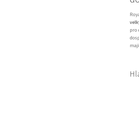
Roya
vel
pro 
dosp
maji
Hl