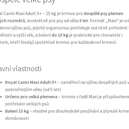
l Canin Maxi Adult 5+ – 15 kg je krmivo pro
dospělé psy plemen
kých rozměrů
, konkrétně pro psy od věku
5 let
. Formát „Maxi“ je ur
denní výživu psů, jejichž organizmus potřebuje nutričně zohlednit 
ělosti a vyšší věk, a balení
do 15 kg
je praktické pro chovatele i
tele, kteří hledají spolehlivé krmivo pro každodenní krmení.
avní vlastnosti
Royal Canin Maxi Adult 5+
– zaměření na výživu dospělých psů 
pokročilejším věku (od 5 let)
Určeno pro velká plemena
– krmivo v řadě Maxi je přizpůsoben
potřebám velkých psů
Balení 15 kg
– vhodné pro dlouhodobé používání a plynulé krme
domácnosti