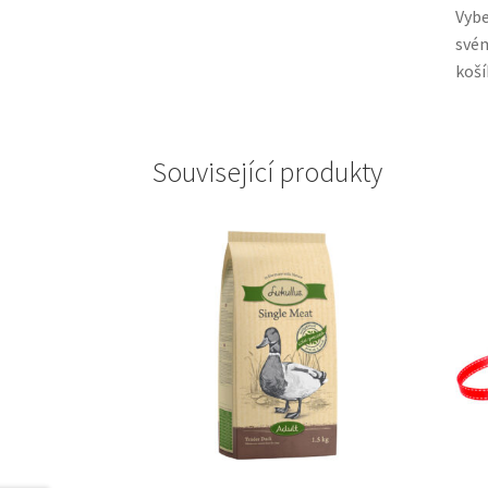
Vyb
svém
koší
Související produkty