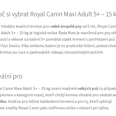
oč si vybrat Royal Canin Maxi Adult 5+ – 15 
 hledáte kvalitní krmivo pro
velké dospělé psy
od 5 let, Royal Can
 Adult 5+ – 15 kg je logická volba. Řada Maxi je navržená pro psy vě
kostí a věkové označení 5+ pomáhá sladit krmení s potřebami psů 
í fázi života. Díky velkému balení je to praktické řešení, pokud chc
krmivo po ruce a zjednodušit nákupy chovatelských potřeb.
eální pro
l Canin Maxi Adult 5+ – 15 kg ocení majitelé
velkých psů
(a případn
plemen v kategorii maxi), kteří chtějí krmivo vhodné pro období
o
věku
. Hodí se pro běžné každodenní krmení a pro ty, kteří vybírají
vo značky Royal Canin jako ověřenou volbu v oblasti psí výživy.