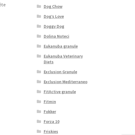
ěte
Dog Chow
Dog’s Love
Doggy Dog
Dolina Noteci
Eukanuba granule
Eukanuba Veterinary
Diets
Exclusion Granule
Exclusion Mediterraneo
FitActive granule
Fitmin
Fokker
Forza 10
Friskies