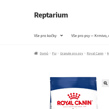
Reptarium
Přeskočit
Přejít
na
k
navigaci
obsahu
webu
Vše pro kočky
Vše pro psy — Krmivo, 
Úvodní stránka
Košík
Malá zvířata — Klece, k
Domů
Psi
Granule pro psy
Royal Canin
M
Vše pro psy — Krmivo, doplňky, vybavení