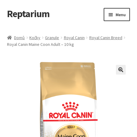
Reptarium
Přeskočit
Přejít
Menu
na
k
navigaci
obsahu
Úvodní stránka
webu
Domů
Kočky
Granule
Royal Canin
Royal Canin Breed
Royal Canin Maine Coon Adult – 10 kg
Košík
Malá zvířata — Klece, krmivo, vybavení
Můj účet
Obchod
Pokladna
Vše pro kočky