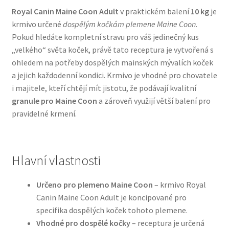
Royal Canin Maine Coon Adult
v praktickém balení
10 kg
je
krmivo určené
dospělým kočkám plemene Maine Coon
.
Bozita pro psy — Švédské krmivo s nordickou kvalitou
Pokud hledáte kompletní stravu pro váš jedinečný kus
„velkého“ světa koček, právě tato receptura je vytvořená s
Brit pro psy
ohledem na potřeby dospělých mainských mývalích koček
a jejich každodenní kondici. Krmivo je vhodné pro chovatele
Granule pro psy
i majitele, kteří chtějí mít jistotu, že podávají kvalitní
granule pro Maine Coon
a zároveň využijí větší balení pro
Natural Trainer pro psy — Italské krmivo s
pravidelné krmení.
přírodními složkami
Happy Dog — Německá kvalita a přirozené složení
Hlavní vlastnosti
Hill’s pro psy
Určeno pro plemeno Maine Coon
– krmivo Royal
Canin Maine Coon Adult je koncipované pro
Hračky pro psy
specifika dospělých koček tohoto plemene.
Vhodné pro dospělé kočky
– receptura je určená
Konzervy a kapsičky pro psy