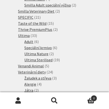
produkty
2
Smilla Adult speciální výživa
2
2
produkty
Smilla Veterinary Diet
2
21
produkty
SPECIFIC
21
produktů
15
Taste of the Wild
15
produktů
2
Thrive PremiumPlus
2
33
produkty
Ultima
33
produktů
6
Adult
6
produktů
6
Speciální krmivo
6
2
produktů
Ultima Nature
2
produkty
19
Ultima Sterilised
19
5
produktů
Venandi Animal
5
produktů
24
Veterinární diety
24
produktů
3
Žaludek a střeva
3
4
produkty
Alergie
4
2
produkty
Játra
2
produkty
4
Ledviny
4
0
produkty
6
Močové cesty
6
Hledat:
Hledat
produktů
5
Nadváha & diabetes
5