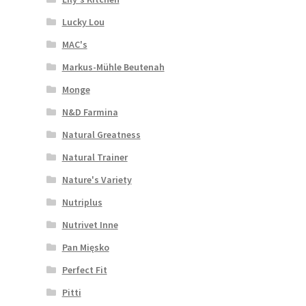
Lucky Lou
MAC's
Markus-Mühle Beutenah
Monge
N&D Farmina
Natural Greatness
Natural Trainer
Nature's Variety
Nutriplus
Nutrivet Inne
Pan Mięsko
Perfect Fit
Pitti