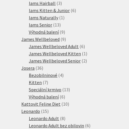
produktů
3
Iams Hairball
3
produkty
6
Iams Kitten & Junior
6
1
produktů
Iams Naturally
1
13
produkt
Iams Senior
13
produktů
9
Výhodná balení
9
produktů
9
James Wellbeloved
9
produktů
6
James Wellbeloved Adult
6
produktů
1
James Wellbeloved Kitten
1
2
produkt
James Wellbeloved Senior
2
36
produkty
Josera
36
produktů
4
Bezobilninové
4
7
produkty
Kitten
7
produktů
13
Speciální krmivo
13
6
produktů
Výhodná balení
6
produktů
10
Kattovit Feline Diet
10
15
produktů
Leonardo
15
produktů
8
Leonardo Adult
8
produktů
6
Leonardo Adult bez obilovin
6