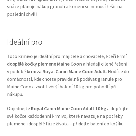
snáze plánuje nákup granulí a krmení se nemusí řešit na
Veterinární dieta pro psy
poslední chvíli.
Vodítka a obojky
Wolf of Wilderness
Ideální pro
Toto krmivo je ideální pro majitele a chovatele, kteří krmí
dospělé kočky plemene Maine Coon
a hledají cílené řešení
v podobě
krmiva Royal Canin Maine Coon Adult
. Hodí se do
domácností, kde chcete pravidelně podávat granule pro
Maine Coon a zvolit větší balení 10 kg pro pohodlí při
nákupu.
Objednejte
Royal Canin Maine Coon Adult 10 kg
a dopřejte
své kočce každodenní krmivo, které navazuje na potřeby
plemene i dospělé fáze života – přidejte balení do košíku.