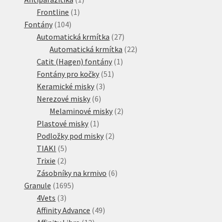
1
produkt
Frontline
1
104
produkt
Fontány
104
produktů
27
Automatická krmítka
27
produktů
22
Automatická krmítka
22
1
produktů
Catit (Hagen) fontány
1
51
produkt
Fontány pro kočky
51
3
produktů
Keramické misky
3
6
produkty
Nerezové misky
6
produktů
2
Melaminové misky
2
1
produkty
Plastové misky
1
produkt
2
Podložky pod misky
2
5
produkty
TIAKI
5
2
produktů
Trixie
2
produkty
6
Zásobníky na krmivo
6
1695
produktů
Granule
1695
3
produktů
4Vets
3
produkty
49
Affinity Advance
49
12
produktů