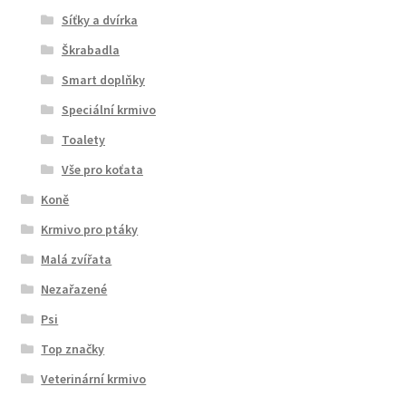
Síťky a dvírka
Škrabadla
Smart doplňky
Speciální krmivo
Toalety
Vše pro koťata
Koně
Krmivo pro ptáky
Malá zvířata
Nezařazené
Psi
Top značky
Veterinární krmivo