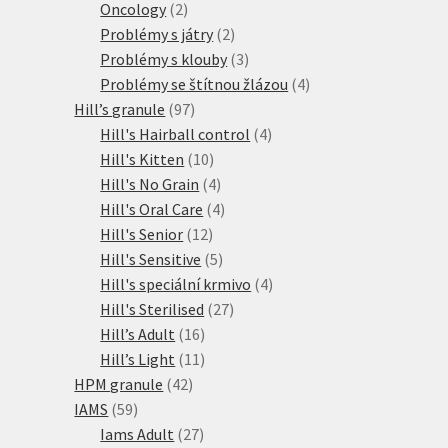
2
produktů
Oncology
2
produkty
2
Problémy s játry
2
produkty
3
Problémy s klouby
3
produkty
4
Problémy se štítnou žlázou
4
97
produkty
Hill’s granule
97
produktů
4
Hill's Hairball control
4
10
produkty
Hill's Kitten
10
produktů
4
Hill's No Grain
4
produkty
4
Hill's Oral Care
4
12
produkty
Hill's Senior
12
produktů
5
Hill's Sensitive
5
produktů
4
Hill's speciální krmivo
4
27
produkty
Hill's Sterilised
27
16
produktů
Hill’s Adult
16
produktů
11
Hill’s Light
11
42
produktů
HPM granule
42
59
produktů
IAMS
59
produktů
27
Iams Adult
27