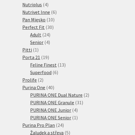
4
produktů
Nutriplus
4
produkty
6
Nutrivet Inne
6
10
produktů
Pan Mięsko
10
30
produktů
Perfect Fit
30
24
produktů
Adult
24
4
produktů
Senior
4
1
produkty
Pitti
1
produkt
19
Porta 21
19
produktů
13
Feline Finest
13
6
produktů
Superfood
6
2
produktů
Prolife
2
produkty
40
Purina One
40
produktů
2
PURINA ONE Dual Nature
2
31
produkty
PURINA ONE Granule
31
4
produktů
PURINA ONE Junior
4
produkty
1
PURINA ONE Senior
1
24
produkt
Purina Pro Plan
24
produktů
5
Žaludek a střeva
5