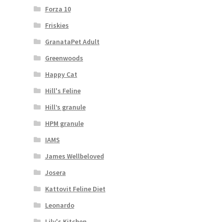
Forza 10
Friskies
GranataPet Adult
Greenwoods
Happy Cat
Hill's Feline
Hill’s granule
HPM granule
IAMS
James Wellbeloved
Josera
Kattovit Feline Diet
Leonardo
Lily's Kitchen