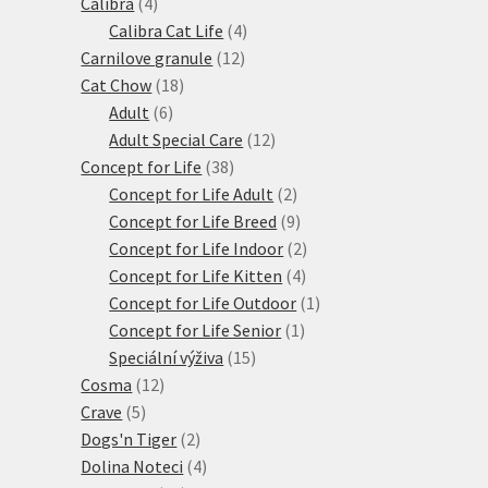
4
produktů
Calibra
4
produkty
4
Calibra Cat Life
4
12
produkty
Carnilove granule
12
18
produktů
Cat Chow
18
6
produktů
Adult
6
produktů
12
Adult Special Care
12
38
produktů
Concept for Life
38
produktů
2
Concept for Life Adult
2
produkty
9
Concept for Life Breed
9
produktů
2
Concept for Life Indoor
2
4
produkty
Concept for Life Kitten
4
produkty
1
Concept for Life Outdoor
1
1
produkt
Concept for Life Senior
1
15
produkt
Speciální výživa
15
12
produktů
Cosma
12
5
produktů
Crave
5
produktů
2
Dogs'n Tiger
2
produkty
4
Dolina Noteci
4