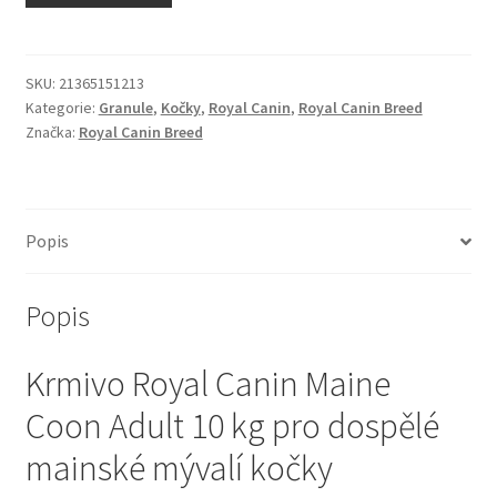
N&D Farmina pro kočky — Italské holistic krmivo
Odpočívadla pro kočky
SKU:
21365151213
Kategorie:
Granule
,
Kočky
,
Royal Canin
,
Royal Canin Breed
Značka:
Royal Canin Breed
Pamlsky pro kočky
Purizon pro kočky
Popis
Royal Canin pro kočky
Popis
Škrabadla pro kočky
Krmivo Royal Canin Maine
Veterinární dieta pro kočky
Coon Adult 10 kg pro dospělé
Vše pro psy — Krmivo, doplňky, vybavení
mainské mývalí kočky
Boudy a výběhy