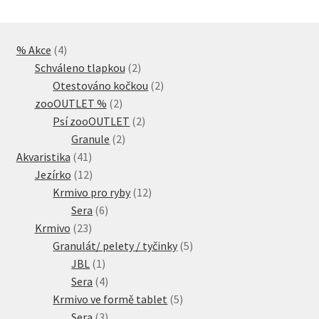
4
% Akce
4
produkty
2
Schváleno tlapkou
2
produkty
2
Otestováno kočkou
2
2
produkty
zooOUTLET %
2
produkty
2
Psí zooOUTLET
2
2
produkty
Granule
2
41
produkty
Akvaristika
41
produktů
12
Jezírko
12
produktů
12
Krmivo pro ryby
12
6
produktů
Sera
6
23
produktů
Krmivo
23
produktů
5
Granulát/ pelety / tyčinky
5
1
produktů
JBL
1
produkt
4
Sera
4
produkty
5
Krmivo ve formě tablet
5
3
produktů
Sera
3