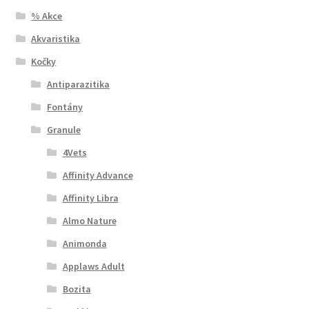
% Akce
Akvaristika
Kočky
Antiparazitika
Fontány
Granule
4Vets
Affinity Advance
Affinity Libra
Almo Nature
Animonda
Applaws Adult
Bozita