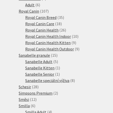
6
produktů
Adult
6
produktů
107
Royal Canin
107
produktů
35
Royal Canin Breed
35
18
produktů
Royal Canin Care
18
produktů
26
Royal Canin Health
26
produktů
10
Royal Canin Health Indoor
10
9
produktů
Royal Canin Health Kitten
9
produktů
9
Royal Canin Health Outdoor
9
15
produktů
Sanabelle granule
15
produktů
5
Sanabelle Adult
5
produktů
1
Sanabelle Kitten
1
1
produkt
Sanabelle Senior
1
produkt
8
Sanabelle speciální výživa
8
28
produktů
Schesir
28
produktů
2
Simpsons Premium
2
12
produkty
Směsi
12
6
produktů
Smilla
6
produktů
4
Smilla Adult
4