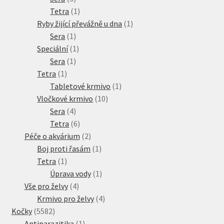
produkty
1
Tetra
1
produkt
1
Ryby žijící převážně u dna
1
1
produkt
Sera
1
produkt
1
Speciální
1
1
produkt
Sera
1
1
produkt
Tetra
1
produkt
1
Tabletové krmivo
1
10
produkt
Vločkové krmivo
10
4
produktů
Sera
4
produkty
6
Tetra
6
produktů
2
Péče o akvárium
2
produkty
1
Boj proti řasám
1
1
produkt
Tetra
1
produkt
1
Úprava vody
1
4
produkt
Vše pro želvy
4
produkty
4
Krmivo pro želvy
4
5582
produkty
Kočky
5582
produktů
1
Antiparazitika
1