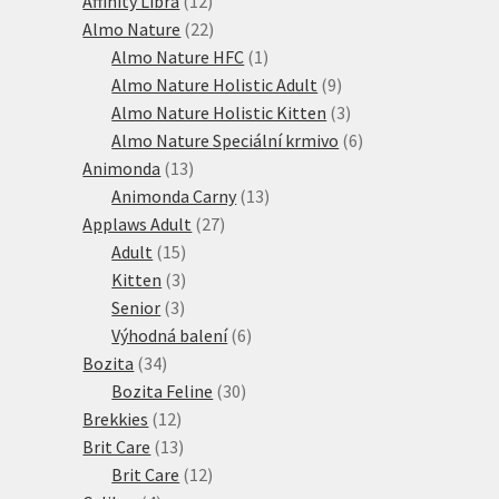
Affinity Libra
12
produktů
22
Almo Nature
22
produktů
1
Almo Nature HFC
1
produkt
9
Almo Nature Holistic Adult
9
produktů
3
Almo Nature Holistic Kitten
3
produkty
6
Almo Nature Speciální krmivo
6
13
produktů
Animonda
13
produktů
13
Animonda Carny
13
27
produktů
Applaws Adult
27
15
produktů
Adult
15
produktů
3
Kitten
3
3
produkty
Senior
3
produkty
6
Výhodná balení
6
34
produktů
Bozita
34
produktů
30
Bozita Feline
30
12
produktů
Brekkies
12
produktů
13
Brit Care
13
produktů
12
Brit Care
12