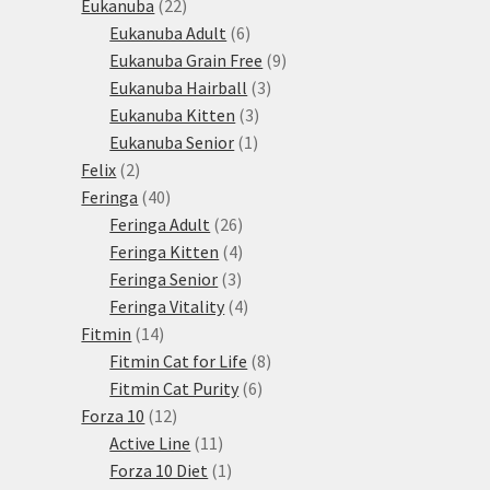
22
produkty
Eukanuba
22
produktů
6
Eukanuba Adult
6
produktů
9
Eukanuba Grain Free
9
3
produktů
Eukanuba Hairball
3
3
produkty
Eukanuba Kitten
3
1
produkty
Eukanuba Senior
1
2
produkt
Felix
2
produkty
40
Feringa
40
produktů
26
Feringa Adult
26
produktů
4
Feringa Kitten
4
3
produkty
Feringa Senior
3
produkty
4
Feringa Vitality
4
14
produkty
Fitmin
14
produktů
8
Fitmin Cat for Life
8
6
produktů
Fitmin Cat Purity
6
12
produktů
Forza 10
12
produktů
11
Active Line
11
produktů
1
Forza 10 Diet
1