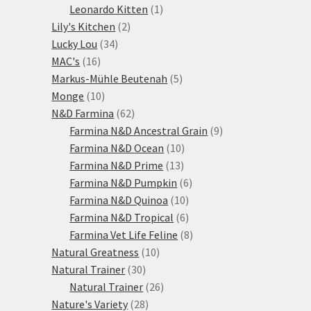
1
produktů
Leonardo Kitten
1
2
produkt
Lily's Kitchen
2
34
produkty
Lucky Lou
34
16
produktů
MAC's
16
produktů
5
Markus-Mühle Beutenah
5
10
produktů
Monge
10
produktů
62
N&D Farmina
62
produktů
9
Farmina N&D Ancestral Grain
9
10
produktů
Farmina N&D Ocean
10
13
produktů
Farmina N&D Prime
13
produktů
6
Farmina N&D Pumpkin
6
10
produktů
Farmina N&D Quinoa
10
produktů
6
Farmina N&D Tropical
6
produktů
8
Farmina Vet Life Feline
8
10
produktů
Natural Greatness
10
30
produktů
Natural Trainer
30
produktů
26
Natural Trainer
26
28
produktů
Nature's Variety
28