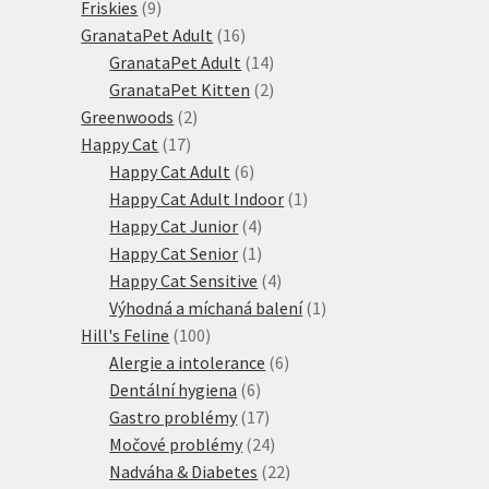
9
produkt
Friskies
9
produktů
16
GranataPet Adult
16
produktů
14
GranataPet Adult
14
produktů
2
GranataPet Kitten
2
2
produkty
Greenwoods
2
17
produkty
Happy Cat
17
produktů
6
Happy Cat Adult
6
produktů
1
Happy Cat Adult Indoor
1
4
produkt
Happy Cat Junior
4
produkty
1
Happy Cat Senior
1
produkt
4
Happy Cat Sensitive
4
produkty
1
Výhodná a míchaná balení
1
100
produkt
Hill's Feline
100
produktů
6
Alergie a intolerance
6
6
produktů
Dentální hygiena
6
produktů
17
Gastro problémy
17
produktů
24
Močové problémy
24
produktů
22
Nadváha & Diabetes
22