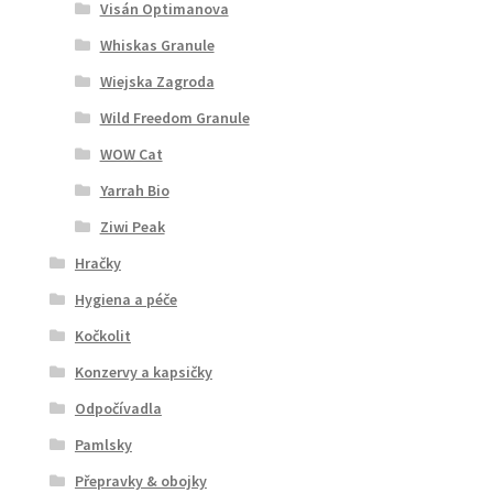
Visán Optimanova
Whiskas Granule
Wiejska Zagroda
Wild Freedom Granule
WOW Cat
Yarrah Bio
Ziwi Peak
Hračky
Hygiena a péče
Kočkolit
Konzervy a kapsičky
Odpočívadla
Pamlsky
Přepravky & obojky