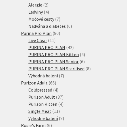
2
produktů
Alergie
2
produkty
4
Ledviny
4
produkty
7
Močové cesty
7
produktů
6
Nadváha a diabetes
6
80
produktů
Purina Pro Plan
80
11
produktů
Live Clear
11
produktů
42
PURINA PRO PLAN
42
produktů
4
PURINA PRO PLAN Kitten
4
6
produkty
PURINA PRO PLAN Senior
6
produktů
8
PURINA PRO PLAN Sterilised
8
7
produktů
Výhodná balení
7
66
produktů
Purizon Adult
66
produktů
4
Coldpressed
4
produkty
37
Purizon Adult
37
produktů
4
Purizon Kitten
4
11
produkty
Single Meat
11
produktů
8
Výhodné balení
8
6
produktů
Rosie's Farm
6