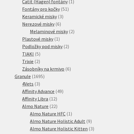
1
produktů
Catit (Hagen) fontány
1
51
produkt
Fontány pro kočky
51
3
produktů
Keramické misky
3
6
produkty
Nerezové misky
6
produktů
2
Melaminové misky
2
1
produkty
Plastové misky
1
produkt
2
Podložky pod misky
2
5
produkty
TIAKI
5
2
produktů
Trixie
2
produkty
6
Zásobníky na krmivo
6
1695
produktů
Granule
1695
3
produktů
4Vets
3
produkty
49
Affinity Advance
49
12
produktů
Affinity Libra
12
produktů
22
Almo Nature
22
produktů
1
Almo Nature HFC
1
produkt
9
Almo Nature Holistic Adult
9
produktů
3
Almo Nature Holistic Kitten
3