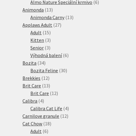
produkty
6
Almo Nature Speciální krmivo
6
13
produktů
Animonda
13
produktů
13
Animonda Carny
13
27
produktů
Applaws Adult
27
15
produktů
Adult
15
produktů
3
Kitten
3
3
produkty
Senior
3
produkty
6
Výhodná balení
6
34
produktů
Bozita
34
produktů
30
Bozita Feline
30
12
produktů
Brekkies
12
produktů
13
Brit Care
13
produktů
12
Brit Care
12
4
produktů
Calibra
4
produkty
4
Calibra Cat Life
4
12
produkty
Carnilove granule
12
18
produktů
Cat Chow
18
6
produktů
Adult
6