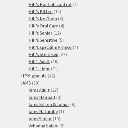
produktů
4
Hill's Hairball control
4
10
produkty
Hill's Kitten
10
produktů
4
Hill's No Grain
4
produkty
4
Hill's Oral Care
4
12
produkty
Hill's Senior
12
produktů
5
Hill's Sensitive
5
produktů
4
Hill's speciální krmivo
4
27
produkty
Hill's Sterilised
27
16
produktů
Hill’s Adult
16
produktů
11
Hill’s Light
11
42
produktů
HPM granule
42
59
produktů
IAMS
59
produktů
27
Iams Adult
27
produktů
3
Iams Hairball
3
produkty
6
Iams Kitten & Junior
6
1
produktů
Iams Naturally
1
13
produkt
Iams Senior
13
produktů
9
Výhodná balení
9