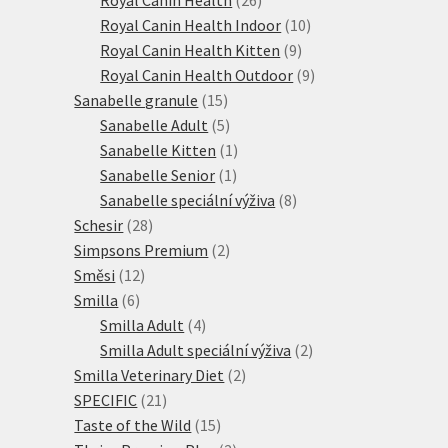
produktů
10
Royal Canin Health Indoor
10
9
produktů
Royal Canin Health Kitten
9
produktů
9
Royal Canin Health Outdoor
9
15
produktů
Sanabelle granule
15
produktů
5
Sanabelle Adult
5
produktů
1
Sanabelle Kitten
1
1
produkt
Sanabelle Senior
1
produkt
8
Sanabelle speciální výživa
8
28
produktů
Schesir
28
produktů
2
Simpsons Premium
2
12
produkty
Směsi
12
6
produktů
Smilla
6
produktů
4
Smilla Adult
4
produkty
2
Smilla Adult speciální výživa
2
2
produkty
Smilla Veterinary Diet
2
21
produkty
SPECIFIC
21
produktů
15
Taste of the Wild
15