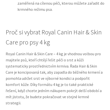
zaměřená na cílenou péči, kterou můžete zařadit do
krmného režimu psa.
N&D Farmina pro psy — Italské holistic krmivo
Oblečky pro psy
Proč si vybrat Royal Canin Hair & Skin
Pamlsky pro psy
Care pro psy 4 kg
Pelíšky pro psy
Royal Canin Hair & Skin Care – 4 kg je vhodnou volbou pro
majitele psů, kteří chtějí řešit péči o srst a kůži
Ortopedické pelíšky
systematicky prostřednictvím krmiva. Řada Hair & Skin
Care je koncipovaná tak, aby zapadla do běžného krmení a
Přepravky pro psy
pomohla udržet srst ve výborné kondici a podpořit
komfort kůže. Díky formátu 4 kg je to také praktické
Purizon pro psy — Vysoký obsah masa, bez obilovin
řešení, když chcete jedním nákupem pokrýt delší období a
mít jistotu, že budete pokračovat ve stejné krmné
strategii.
Royal Canin pro psy