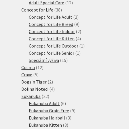
produktů
12
Adult Special Care
12
38
produktů
Concept for Life
38
produktů
2
Concept for Life Adult
2
produkty
9
Concept for Life Breed
9
produktů
2
Concept for Life Indoor
2
4
produkty
Concept for Life Kitten
4
produkty
1
Concept for Life Outdoor
1
1
produkt
Concept for Life Senior
1
15
produkt
Speciální výživa
15
12
produktů
Cosma
12
5
produktů
Crave
5
produktů
2
Dogs'n Tiger
2
produkty
4
Dolina Noteci
4
22
produkty
Eukanuba
22
produktů
6
Eukanuba Adult
6
produktů
9
Eukanuba Grain Free
9
3
produktů
Eukanuba Hairball
3
3
produkty
Eukanuba Kitten
3