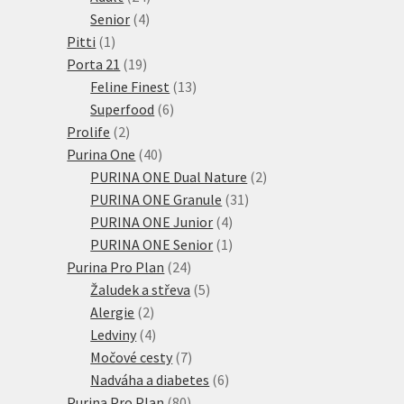
4
produktů
Senior
4
1
produkty
Pitti
1
produkt
19
Porta 21
19
produktů
13
Feline Finest
13
6
produktů
Superfood
6
2
produktů
Prolife
2
produkty
40
Purina One
40
produktů
2
PURINA ONE Dual Nature
2
31
produkty
PURINA ONE Granule
31
4
produktů
PURINA ONE Junior
4
produkty
1
PURINA ONE Senior
1
24
produkt
Purina Pro Plan
24
produktů
5
Žaludek a střeva
5
2
produktů
Alergie
2
produkty
4
Ledviny
4
produkty
7
Močové cesty
7
produktů
6
Nadváha a diabetes
6
80
produktů
Purina Pro Plan
80