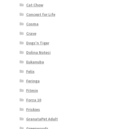
Cat Chow
Concept for Life
Cosma
Crave
Dogs'n Tiger
Dolina Noteci
Eukanuba
Felix
Feringa
Fitmin
Forza 10
Friskies
GranataPet Adult
Greenwoods