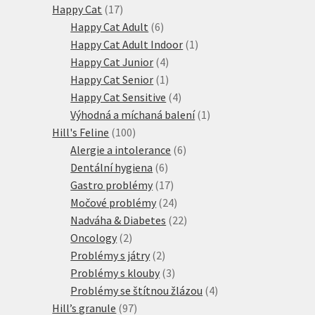
17
produkty
Happy Cat
17
produktů
6
Happy Cat Adult
6
produktů
1
Happy Cat Adult Indoor
1
4
produkt
Happy Cat Junior
4
produkty
1
Happy Cat Senior
1
produkt
4
Happy Cat Sensitive
4
produkty
1
Výhodná a míchaná balení
1
100
produkt
Hill's Feline
100
produktů
6
Alergie a intolerance
6
6
produktů
Dentální hygiena
6
produktů
17
Gastro problémy
17
produktů
24
Močové problémy
24
produktů
22
Nadváha & Diabetes
22
2
produktů
Oncology
2
produkty
2
Problémy s játry
2
produkty
3
Problémy s klouby
3
produkty
4
Problémy se štítnou žlázou
4
97
produkty
Hill’s granule
97