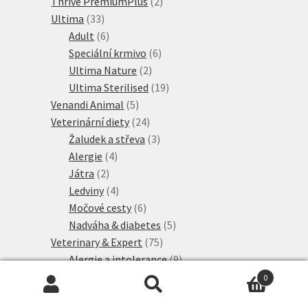
produktů
2
Thrive PremiumPlus
2
33
produkty
Ultima
33
produktů
6
Adult
6
produktů
6
Speciální krmivo
6
2
produktů
Ultima Nature
2
produkty
19
Ultima Sterilised
19
5
produktů
Venandi Animal
5
produktů
24
Veterinární diety
24
produktů
3
Žaludek a střeva
3
4
produkty
Alergie
4
2
produkty
Játra
2
produkty
4
Ledviny
4
produkty
6
Močové cesty
6
produktů
5
Nadváha & diabetes
5
75
produktů
Veterinary & Expert
75
produktů
9
Alergie a intolerance
9
3
produktů
Diabetes
3
0
4
produkty
Játra
4
Hledat:
Hledat