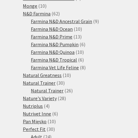
10
produktů
Monge
10
produktů
62
N&D Farmina
62
produktů
9
Farmina N&D Ancestral Grain
9
10
produktů
Farmina N&D Ocean
10
13
produktů
Farmina N&D Prime
13
produktů
6
Farmina N&D Pumpkin
6
10
produktů
Farmina N&D Quinoa
10
produktů
6
Farmina N&D Tropical
6
produktů
8
Farmina Vet Life Feline
8
10
produktů
Natural Greatness
10
30
produktů
Natural Trainer
30
produktů
26
Natural Trainer
26
28
produktů
Nature's Variety
28
4
produktů
Nutriplus
4
produkty
6
Nutrivet Inne
6
10
produktů
Pan Mięsko
10
30
produktů
Perfect Fit
30
24
produktů
Adult
24