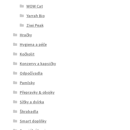
WOW Cat
Yarrah Bio
Ziwi Peak
Hračky
Hygiena a péče
Kočkolit
Konzervy a kapsičky
Odpočívadla
Pamlsky
Přepravky & obojky
Síťky a dvírka
Škrabadla
Smart doplňky