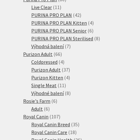
11
produktů
Live Clear
11
produktů
42
PURINA PRO PLAN
42
produktů
4
PURINA PRO PLAN Kitten
4
6
produkty
PURINA PRO PLAN Senior
6
produktů
8
PURINA PRO PLAN Sterilised
8
7
produktů
Výhodná balení
7
66
produktů
Purizon Adult
66
produktů
4
Coldpressed
4
produkty
37
Purizon Adult
37
produktů
4
Purizon Kitten
4
11
produkty
Single Meat
11
produktů
8
Výhodné balení
8
6
produktů
Rosie's Farm
6
6
produktů
Adult
6
produktů
107
Royal Canin
107
produktů
35
Royal Canin Breed
35
18
produktů
Royal Canin Care
18
produktů
26
Royal Canin Health
26