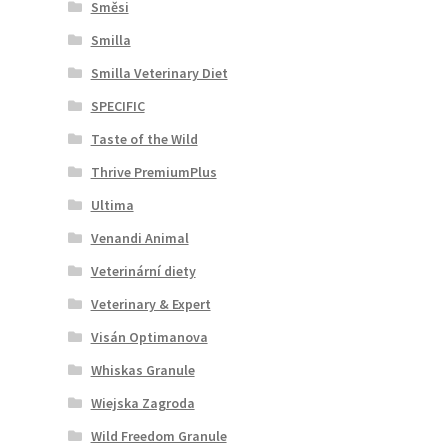
Směsi
Smilla
Smilla Veterinary Diet
SPECIFIC
Taste of the Wild
Thrive PremiumPlus
Ultima
Venandi Animal
Veterinární diety
Veterinary & Expert
Visán Optimanova
Whiskas Granule
Wiejska Zagroda
Wild Freedom Granule