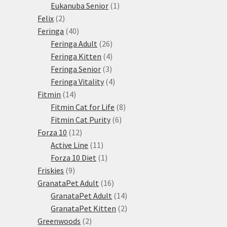
1
produkty
Eukanuba Senior
1
2
produkt
Felix
2
produkty
40
Feringa
40
produktů
26
Feringa Adult
26
produktů
4
Feringa Kitten
4
3
produkty
Feringa Senior
3
produkty
4
Feringa Vitality
4
14
produkty
Fitmin
14
produktů
8
Fitmin Cat for Life
8
6
produktů
Fitmin Cat Purity
6
12
produktů
Forza 10
12
produktů
11
Active Line
11
produktů
1
Forza 10 Diet
1
9
produkt
Friskies
9
produktů
16
GranataPet Adult
16
produktů
14
GranataPet Adult
14
produktů
2
GranataPet Kitten
2
2
produkty
Greenwoods
2