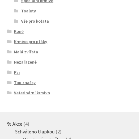
Speciální krmivo
Toalety
Vše pro koťata
Koně
Krmivo pro ptáky
Malá zvířata
Nezařazené
Psi
Top značky
Veterinární krmivo
4
% Akce
4
produkty
2
Schváleno tlapkou
2
produkty
2