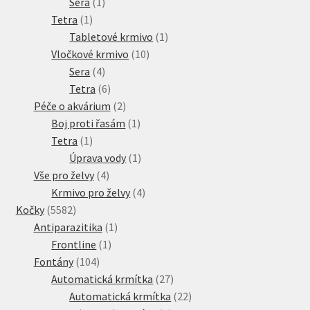
1
produkt
Sera
1
1
produkt
Tetra
1
produkt
1
Tabletové krmivo
1
10
produkt
Vločkové krmivo
10
4
produktů
Sera
4
produkty
6
Tetra
6
produktů
2
Péče o akvárium
2
produkty
1
Boj proti řasám
1
1
produkt
Tetra
1
produkt
1
Úprava vody
1
4
produkt
Vše pro želvy
4
produkty
4
Krmivo pro želvy
4
5582
produkty
Kočky
5582
produktů
1
Antiparazitika
1
1
produkt
Frontline
1
104
produkt
Fontány
104
produktů
27
Automatická krmítka
27
produktů
22
Automatická krmítka
22