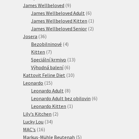
produktů
9
James Wellbeloved
9
produktů
6
James Wellbeloved Adult
6
produktů
1
James Wellbeloved Kitten
1
2
produkt
James Wellbeloved Senior
2
36
produkty
Josera
36
produktů
4
Bezobilninové
4
7
produkty
Kitten
7
produktů
13
Speciální krmivo
13
6
produktů
Výhodná balení
6
produktů
10
Kattovit Feline Diet
10
15
produktů
Leonardo
15
produktů
8
Leonardo Adult
8
produktů
6
Leonardo Adult bez obilovin
6
1
produktů
Leonardo Kitten
1
2
produkt
Lily's Kitchen
2
34
produkty
Lucky Lou
34
16
produktů
MAC's
16
produktů
5
Markus-Mühle Beutenah
5