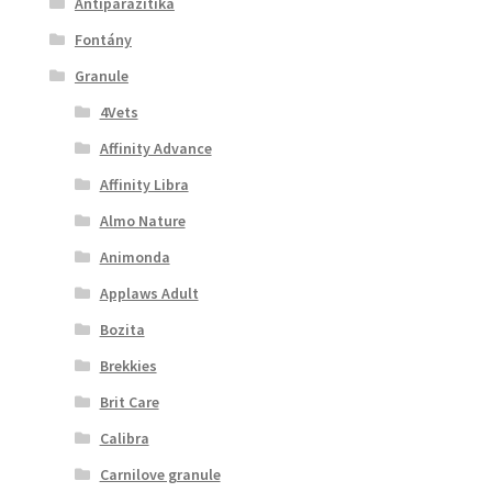
Antiparazitika
Fontány
Granule
4Vets
Affinity Advance
Affinity Libra
Almo Nature
Animonda
Applaws Adult
Bozita
Brekkies
Brit Care
Calibra
Carnilove granule