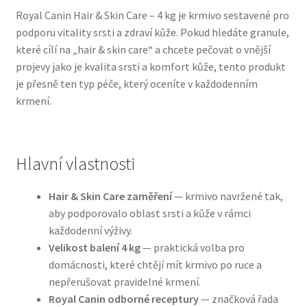
Royal Canin Hair & Skin Care – 4 kg je krmivo sestavené pro
podporu vitality srsti a zdraví kůže. Pokud hledáte granule,
Bozita pro psy — Švédské krmivo s nordickou kvalitou
které cílí na „hair & skin care“ a chcete pečovat o vnější
projevy jako je kvalita srsti a komfort kůže, tento produkt
Brit pro psy
je přesně ten typ péče, který oceníte v každodenním
krmení.
Granule pro psy
Natural Trainer pro psy — Italské krmivo s
přírodními složkami
Hlavní vlastnosti
Happy Dog — Německá kvalita a přirozené složení
Hair & Skin Care zaměření
— krmivo navržené tak,
aby podporovalo oblast srsti a kůže v rámci
každodenní výživy.
Hill’s pro psy
Velikost balení 4 kg
— praktická volba pro
domácnosti, které chtějí mít krmivo po ruce a
Hračky pro psy
nepřerušovat pravidelné krmení.
Royal Canin odborné receptury
— značková řada
Konzervy a kapsičky pro psy