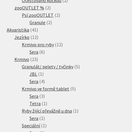
Otestováno kočkou
2
2
produkty
zooOUTLET %
2
produkty
2
Psí zooOUTLET
2
2
produkty
Granule
2
41
produkty
Akvaristika
41
produktů
12
Jezírko
12
produktů
12
Krmivo pro ryby
12
6
produktů
Sera
6
23
produktů
Krmivo
23
produktů
5
Granulát/ pelety / tyčinky
5
1
produktů
JBL
1
produkt
4
Sera
4
produkty
5
Krmivo ve formě tablet
5
3
produktů
Sera
3
produkty
1
Tetra
1
produkt
1
Ryby žijící převážně u dna
1
1
produkt
Sera
1
produkt
1
Speciální
1