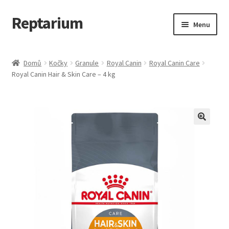
Reptarium
Přeskočit
Přejít
Menu
na
k
navigaci
obsahu
Úvodní stránka
webu
Domů
Kočky
Granule
Royal Canin
Royal Canin Care
Royal Canin Hair & Skin Care – 4 kg
Košík
Malá zvířata — Klece, krmivo, vybavení
Můj účet
Obchod
Pokladna
Vše pro kočky