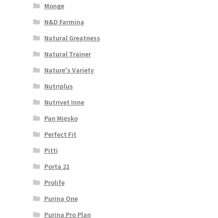
Monge
N&D Farmina
Natural Greatness
Natural Trainer
Nature's Variety
Nutriplus
Nutrivet Inne
Pan Mięsko
Perfect Fit
Pitti
Porta 21
Prolife
Purina One
Purina Pro Plan