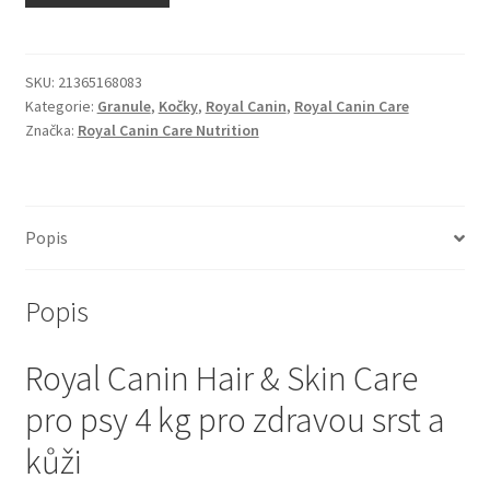
N&D Farmina pro kočky — Italské holistic krmivo
Odpočívadla pro kočky
SKU:
21365168083
Kategorie:
Granule
,
Kočky
,
Royal Canin
,
Royal Canin Care
Značka:
Royal Canin Care Nutrition
Pamlsky pro kočky
Purizon pro kočky
Popis
Royal Canin pro kočky
Popis
Škrabadla pro kočky
Royal Canin Hair & Skin Care
Veterinární dieta pro kočky
pro psy 4 kg pro zdravou srst a
Vše pro psy — Krmivo, doplňky, vybavení
kůži
Boudy a výběhy