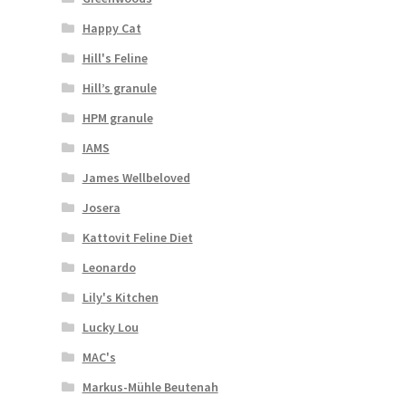
Happy Cat
Hill's Feline
Hill’s granule
HPM granule
IAMS
James Wellbeloved
Josera
Kattovit Feline Diet
Leonardo
Lily's Kitchen
Lucky Lou
MAC's
Markus-Mühle Beutenah