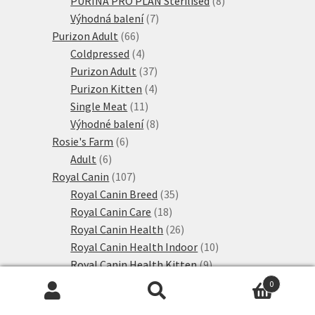
PURINA PRO PLAN Sterilised
8
7
produktů
Výhodná balení
7
66
produktů
Purizon Adult
66
produktů
4
Coldpressed
4
produkty
37
Purizon Adult
37
produktů
4
Purizon Kitten
4
11
produkty
Single Meat
11
produktů
8
Výhodné balení
8
6
produktů
Rosie's Farm
6
6
produktů
Adult
6
produktů
107
Royal Canin
107
produktů
35
Royal Canin Breed
35
18
produktů
Royal Canin Care
18
produktů
26
Royal Canin Health
26
produktů
10
Royal Canin Health Indoor
10
9
produktů
Royal Canin Health Kitten
9
produktů
9
Royal Canin Health Outdoor
9
0
15
produktů
Sanabelle granule
15
Hledat:
Hledat