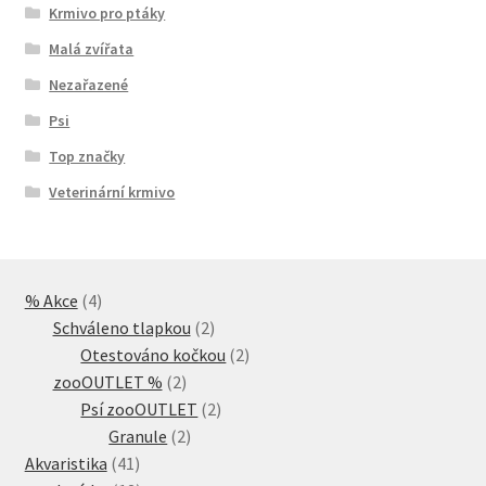
Krmivo pro ptáky
Malá zvířata
Nezařazené
Psi
Top značky
Veterinární krmivo
4
% Akce
4
produkty
2
Schváleno tlapkou
2
produkty
2
Otestováno kočkou
2
2
produkty
zooOUTLET %
2
produkty
2
Psí zooOUTLET
2
2
produkty
Granule
2
41
produkty
Akvaristika
41