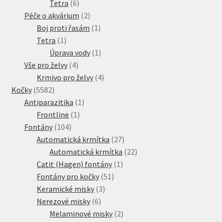
produkty
6
Tetra
6
produktů
2
Péče o akvárium
2
produkty
1
Boj proti řasám
1
1
produkt
Tetra
1
produkt
1
Úprava vody
1
4
produkt
Vše pro želvy
4
produkty
4
Krmivo pro želvy
4
5582
produkty
Kočky
5582
produktů
1
Antiparazitika
1
1
produkt
Frontline
1
104
produkt
Fontány
104
produktů
27
Automatická krmítka
27
produktů
22
Automatická krmítka
22
1
produktů
Catit (Hagen) fontány
1
51
produkt
Fontány pro kočky
51
3
produktů
Keramické misky
3
6
produkty
Nerezové misky
6
produktů
2
Melaminové misky
2