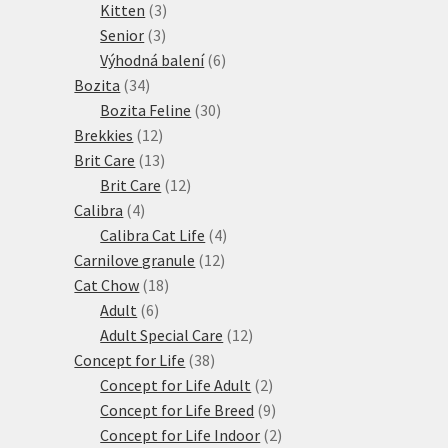
produktů
3
Kitten
3
3
produkty
Senior
3
produkty
6
Výhodná balení
6
34
produktů
Bozita
34
produktů
30
Bozita Feline
30
12
produktů
Brekkies
12
produktů
13
Brit Care
13
produktů
12
Brit Care
12
4
produktů
Calibra
4
produkty
4
Calibra Cat Life
4
12
produkty
Carnilove granule
12
18
produktů
Cat Chow
18
6
produktů
Adult
6
produktů
12
Adult Special Care
12
38
produktů
Concept for Life
38
produktů
2
Concept for Life Adult
2
produkty
9
Concept for Life Breed
9
produktů
2
Concept for Life Indoor
2