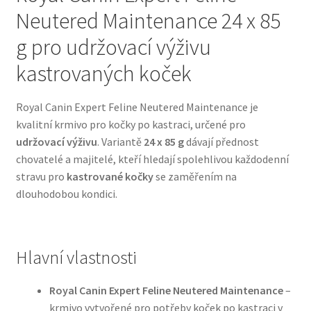
Neutered Maintenance 24 x 85
Bozita pro psy — Švédské krmivo s nordickou kvalitou
g pro udržovací výživu
kastrovaných koček
Brit pro psy
Royal Canin Expert Feline Neutered Maintenance je
Granule pro psy
kvalitní krmivo pro kočky po kastraci, určené pro
udržovací výživu
. Variantě
24 x 85 g
dávají přednost
Natural Trainer pro psy — Italské krmivo s
chovatelé a majitelé, kteří hledají spolehlivou každodenní
přírodními složkami
stravu pro
kastrované kočky
se zaměřením na
dlouhodobou kondici.
Happy Dog — Německá kvalita a přirozené složení
Hill’s pro psy
Hlavní vlastnosti
Hračky pro psy
Royal Canin Expert Feline Neutered Maintenance
–
krmivo vytvořené pro potřeby koček po kastraci v
Konzervy a kapsičky pro psy