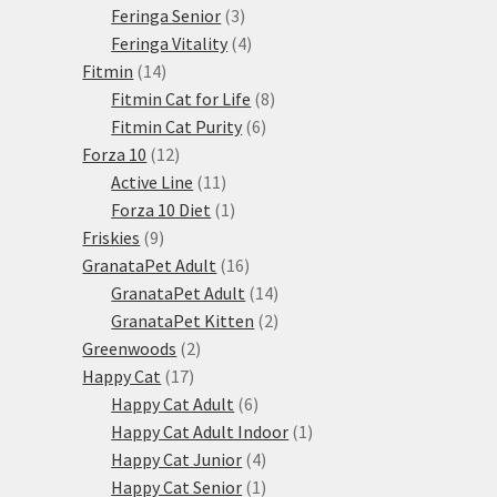
3
produkty
Feringa Senior
3
produkty
4
Feringa Vitality
4
14
produkty
Fitmin
14
produktů
8
Fitmin Cat for Life
8
6
produktů
Fitmin Cat Purity
6
12
produktů
Forza 10
12
produktů
11
Active Line
11
produktů
1
Forza 10 Diet
1
9
produkt
Friskies
9
produktů
16
GranataPet Adult
16
produktů
14
GranataPet Adult
14
produktů
2
GranataPet Kitten
2
2
produkty
Greenwoods
2
17
produkty
Happy Cat
17
produktů
6
Happy Cat Adult
6
produktů
1
Happy Cat Adult Indoor
1
4
produkt
Happy Cat Junior
4
produkty
1
Happy Cat Senior
1