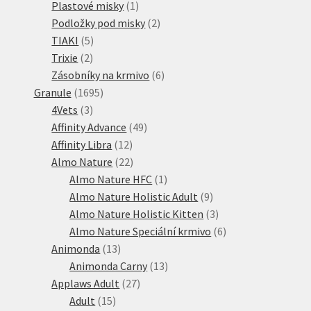
1
produkty
Plastové misky
1
produkt
2
Podložky pod misky
2
5
produkty
TIAKI
5
2
produktů
Trixie
2
produkty
6
Zásobníky na krmivo
6
1695
produktů
Granule
1695
3
produktů
4Vets
3
produkty
49
Affinity Advance
49
12
produktů
Affinity Libra
12
produktů
22
Almo Nature
22
produktů
1
Almo Nature HFC
1
produkt
9
Almo Nature Holistic Adult
9
produktů
3
Almo Nature Holistic Kitten
3
produkty
6
Almo Nature Speciální krmivo
6
13
produktů
Animonda
13
produktů
13
Animonda Carny
13
27
produktů
Applaws Adult
27
15
produktů
Adult
15