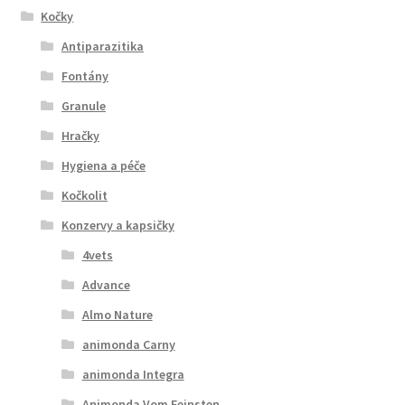
Kočky
Antiparazitika
Fontány
Granule
Hračky
Hygiena a péče
Kočkolit
Konzervy a kapsičky
4vets
Advance
Almo Nature
animonda Carny
animonda Integra
Animonda Vom Feinsten