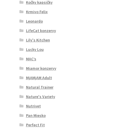
Kočky kapsičky
Krmivo Felix
Leonardo
LifeCat konzervy
Lily's Kitchen
Lucky Lou
MAC’s
Miamor konzervy
MjAMjAM Adult
Natural Trainer
Nature's Variety
Nutrivet
Pan Miesko
Perfect Fit