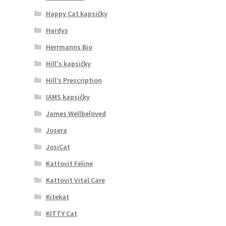
Happy Cat kapsičky
Hardys
Herrmanns Bio
Hill's kapsičky
Hill’s Prescription
IAMS kapsičky
James Wellbeloved
Josera
JosiCat
Kattovit Feline
Kattovit Vital Care
Kitekat
KITTY Cat