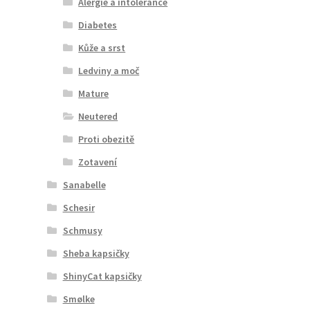
Alergie a intolerance
Diabetes
Kůže a srst
Ledviny a moč
Mature
Neutered
Proti obezitě
Zotavení
Sanabelle
Schesir
Schmusy
Sheba kapsičky
ShinyCat kapsičky
Smølke