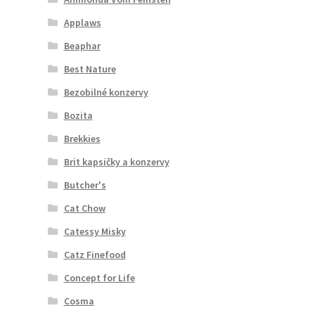
Applaws
Beaphar
Best Nature
Bezobilné konzervy
Bozita
Brekkies
Brit kapsičky a konzervy
Butcher's
Cat Chow
Catessy Misky
Catz Finefood
Concept for Life
Cosma