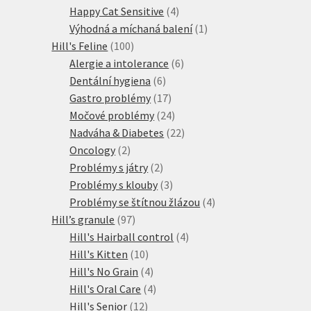
produkt
4
Happy Cat Sensitive
4
produkty
1
Výhodná a míchaná balení
1
100
produkt
Hill's Feline
100
produktů
6
Alergie a intolerance
6
6
produktů
Dentální hygiena
6
produktů
17
Gastro problémy
17
produktů
24
Močové problémy
24
produktů
22
Nadváha & Diabetes
22
2
produktů
Oncology
2
produkty
2
Problémy s játry
2
produkty
3
Problémy s klouby
3
produkty
4
Problémy se štítnou žlázou
4
97
produkty
Hill’s granule
97
produktů
4
Hill's Hairball control
4
10
produkty
Hill's Kitten
10
produktů
4
Hill's No Grain
4
produkty
4
Hill's Oral Care
4
12
produkty
Hill's Senior
12