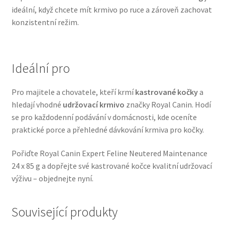
ideální, když chcete mít krmivo po ruce a zároveň zachovat
Veterinární dieta pro psy
konzistentní režim.
Vodítka a obojky
Ideální pro
Wolf of Wilderness
Pro majitele a chovatele, kteří krmí
kastrované kočky
a
hledají vhodné
udržovací krmivo
značky Royal Canin. Hodí
se pro každodenní podávání v domácnosti, kde oceníte
praktické porce a přehledné dávkování krmiva pro kočky.
Pořiďte Royal Canin Expert Feline Neutered Maintenance
24 x 85 g a dopřejte své kastrované kočce kvalitní udržovací
výživu – objednejte nyní.
Související produkty