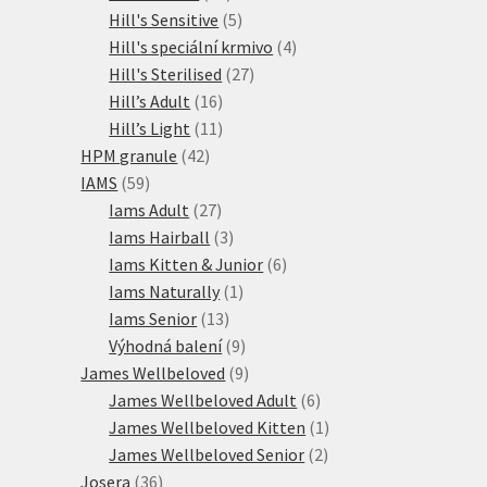
produktů
5
Hill's Sensitive
5
produktů
4
Hill's speciální krmivo
4
27
produkty
Hill's Sterilised
27
16
produktů
Hill’s Adult
16
produktů
11
Hill’s Light
11
42
produktů
HPM granule
42
59
produktů
IAMS
59
produktů
27
Iams Adult
27
produktů
3
Iams Hairball
3
produkty
6
Iams Kitten & Junior
6
1
produktů
Iams Naturally
1
13
produkt
Iams Senior
13
produktů
9
Výhodná balení
9
produktů
9
James Wellbeloved
9
produktů
6
James Wellbeloved Adult
6
produktů
1
James Wellbeloved Kitten
1
2
produkt
James Wellbeloved Senior
2
36
produkty
Josera
36