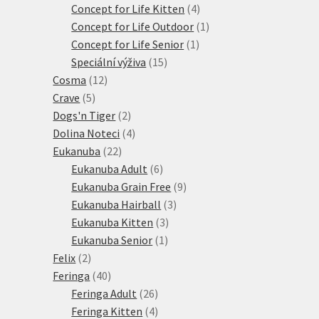
4
produkty
Concept for Life Kitten
4
produkty
1
Concept for Life Outdoor
1
1
produkt
Concept for Life Senior
1
15
produkt
Speciální výživa
15
12
produktů
Cosma
12
5
produktů
Crave
5
produktů
2
Dogs'n Tiger
2
produkty
4
Dolina Noteci
4
22
produkty
Eukanuba
22
produktů
6
Eukanuba Adult
6
produktů
9
Eukanuba Grain Free
9
3
produktů
Eukanuba Hairball
3
3
produkty
Eukanuba Kitten
3
1
produkty
Eukanuba Senior
1
2
produkt
Felix
2
produkty
40
Feringa
40
produktů
26
Feringa Adult
26
produktů
4
Feringa Kitten
4