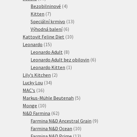
produktů
4
Bezobilninové
4
7
produkty
Kitten
7
produktů
13
Speciální krmivo
13
6
produktů
Výhodná balení
6
produktů
10
Kattovit Feline Diet
10
15
produktů
Leonardo
15
produktů
8
Leonardo Adult
8
produktů
6
Leonardo Adult bez obilovin
6
1
produktů
Leonardo Kitten
1
2
produkt
Lily's Kitchen
2
34
produkty
Lucky Lou
34
16
produktů
MAC's
16
produktů
5
Markus-Mühle Beutenah
5
10
produktů
Monge
10
produktů
62
N&D Farmina
62
produktů
9
Farmina N&D Ancestral Grain
9
10
produktů
Farmina N&D Ocean
10
13
produktů
Farmina N&D Prime
13