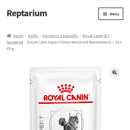
Reptarium
Přeskočit
Přejít
Menu
na
k
navigaci
obsahu
Úvodní stránka
webu
Domů
Kočky
Konzervy a kapsičky
Royal Canin VET
Neutered
Royal Canin Expert Feline Neutered Maintenance – 24 x
Košík
85 g
Malá zvířata — Klece, krmivo, vybavení
Můj účet
Obchod
Pokladna
Vše pro kočky