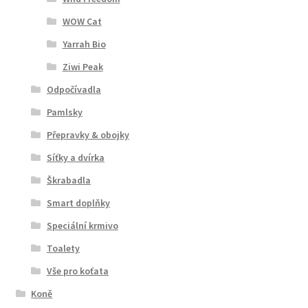
WOW Cat
Yarrah Bio
Ziwi Peak
Odpočívadla
Pamlsky
Přepravky & obojky
Síťky a dvírka
Škrabadla
Smart doplňky
Speciální krmivo
Toalety
Vše pro koťata
Koně