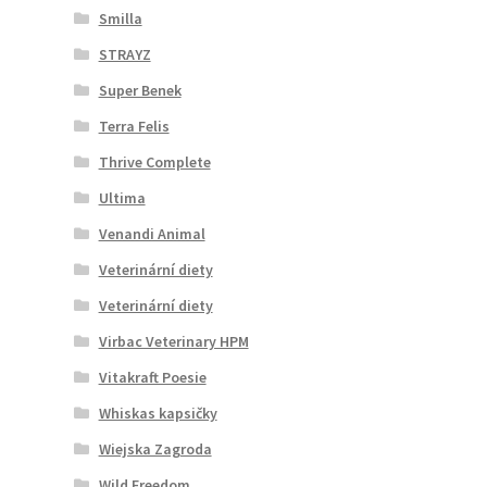
Smilla
STRAYZ
Super Benek
Terra Felis
Thrive Complete
Ultima
Venandi Animal
Veterinární diety
Veterinární diety
Virbac Veterinary HPM
Vitakraft Poesie
Whiskas kapsičky
Wiejska Zagroda
Wild Freedom