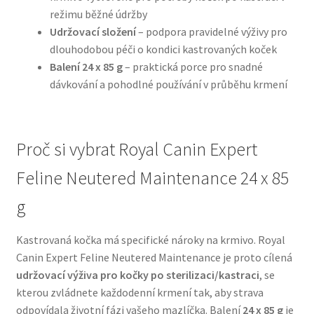
režimu běžné údržby
Udržovací složení
– podpora pravidelné výživy pro
N&D Farmina pro psy — Italské holistic krmivo
dlouhodobou péči o kondici kastrovaných koček
Balení 24 x 85 g
– praktická porce pro snadné
Oblečky pro psy
dávkování a pohodlné používání v průběhu krmení
Pamlsky pro psy
Proč si vybrat Royal Canin Expert
Pelíšky pro psy
Feline Neutered Maintenance 24 x 85
Ortopedické pelíšky
g
Přepravky pro psy
Kastrovaná kočka má specifické nároky na krmivo. Royal
Canin Expert Feline Neutered Maintenance je proto cílená
Purizon pro psy — Vysoký obsah masa, bez obilovin
udržovací výživa pro kočky po sterilizaci/kastraci
, se
kterou zvládnete každodenní krmení tak, aby strava
Royal Canin pro psy
odpovídala životní fázi vašeho mazlíčka. Balení
24 x 85 g
je