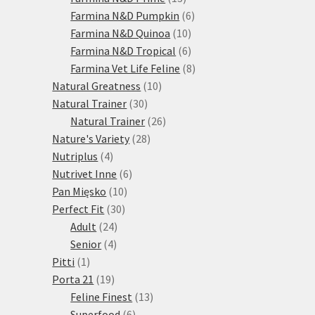
produktů
6
Farmina N&D Pumpkin
6
10
produktů
Farmina N&D Quinoa
10
produktů
6
Farmina N&D Tropical
6
produktů
8
Farmina Vet Life Feline
8
10
produktů
Natural Greatness
10
30
produktů
Natural Trainer
30
produktů
26
Natural Trainer
26
28
produktů
Nature's Variety
28
4
produktů
Nutriplus
4
produkty
6
Nutrivet Inne
6
10
produktů
Pan Mięsko
10
30
produktů
Perfect Fit
30
24
produktů
Adult
24
4
produktů
Senior
4
1
produkty
Pitti
1
produkt
19
Porta 21
19
produktů
13
Feline Finest
13
6
produktů
Superfood
6