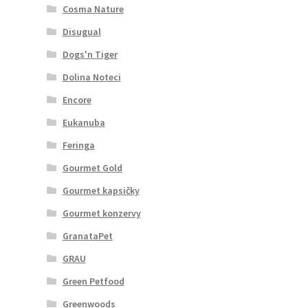
Cosma Nature
Disugual
Dogs'n Tiger
Dolina Noteci
Encore
Eukanuba
Feringa
Gourmet Gold
Gourmet kapsičky
Gourmet konzervy
GranataPet
GRAU
Green Petfood
Greenwoods