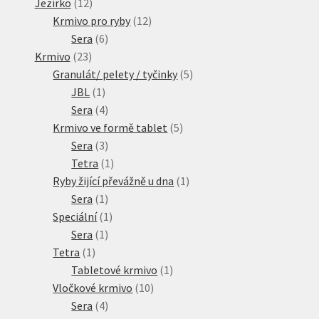
produktů
12
Jezírko
12
produktů
12
Krmivo pro ryby
12
6
produktů
Sera
6
23
produktů
Krmivo
23
produktů
5
Granulát/ pelety / tyčinky
5
1
produktů
JBL
1
produkt
4
Sera
4
produkty
5
Krmivo ve formě tablet
5
3
produktů
Sera
3
produkty
1
Tetra
1
produkt
1
Ryby žijící převážně u dna
1
1
produkt
Sera
1
produkt
1
Speciální
1
1
produkt
Sera
1
1
produkt
Tetra
1
produkt
1
Tabletové krmivo
1
10
produkt
Vločkové krmivo
10
4
produktů
Sera
4