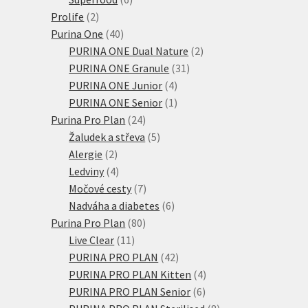
2
produktů
Prolife
2
produkty
40
Purina One
40
produktů
2
PURINA ONE Dual Nature
2
31
produkty
PURINA ONE Granule
31
4
produktů
PURINA ONE Junior
4
produkty
1
PURINA ONE Senior
1
24
produkt
Purina Pro Plan
24
produktů
5
Žaludek a střeva
5
2
produktů
Alergie
2
produkty
4
Ledviny
4
produkty
7
Močové cesty
7
produktů
6
Nadváha a diabetes
6
80
produktů
Purina Pro Plan
80
11
produktů
Live Clear
11
produktů
42
PURINA PRO PLAN
42
produktů
4
PURINA PRO PLAN Kitten
4
6
produkty
PURINA PRO PLAN Senior
6
produktů
8