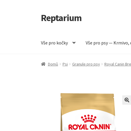
Reptarium
Přeskočit
Přejít
na
k
navigaci
obsahu
webu
Vše pro kočky
Vše pro psy — Krmivo, 
Úvodní stránka
Košík
Malá zvířata — Klece, k
Domů
Psi
Granule pro psy
Royal Canin Br
Vše pro psy — Krmivo, doplňky, vybavení