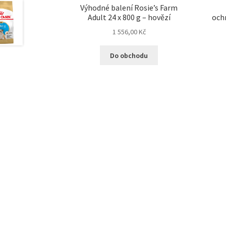
Výhodné balení Rosie’s Farm
Adult 24 x 800 g – hovězí
ochr
1 556,00
Kč
Do obchodu