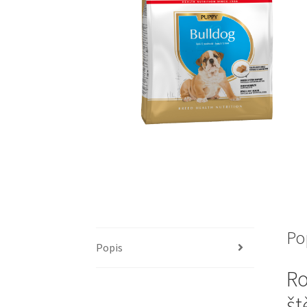
Po
Popis
Ro
št