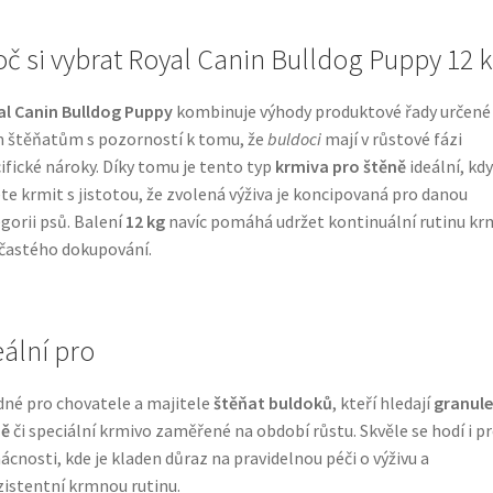
oč si vybrat Royal Canin Bulldog Puppy 12 
l Canin Bulldog Puppy
kombinuje výhody produktové řady určené
 štěňatům s pozorností k tomu, že
buldoci
mají v růstové fázi
ifické nároky. Díky tomu je tento typ
krmiva pro štěně
ideální, kdy
te krmit s jistotou, že zvolená výživa je koncipovaná pro danou
gorii psů. Balení
12 kg
navíc pomáhá udržet kontinuální rutinu kr
častého dokupování.
eální pro
né pro chovatele a majitele
štěňat buldoků
, kteří hledají
granule
ně
či speciální krmivo zaměřené na období růstu. Skvěle se hodí i p
cnosti, kde je kladen důraz na pravidelnou péči o výživu a
istentní krmnou rutinu.