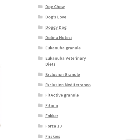
Dog Chow
Dog’s Love
Doggy Dog
Dolina Noteci
Eukanuba granule
Eukanuba Veterinary
Diets
Exclusion Granule
Exclusion Mediterraneo
FitActive granule
Fitmin
Fokker
Forza 10
Friskies