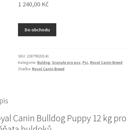
1 240,00
Kč
Do obchodu
SKU:
23879020141
Kategorie:
Buldog
,
Granule pro psy
,
Psi
,
Royal Canin Breed
Značka:
Royal Canin Breed
pis
yal Canin Bulldog Puppy 12 kg pro
ěňata buldoků