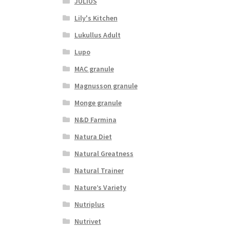
JULIUS
Lily's Kitchen
Lukullus Adult
Lupo
MAC granule
Magnusson granule
Monge granule
N&D Farmina
Natura Diet
Natural Greatness
Natural Trainer
Nature’s Variety
Nutriplus
Nutrivet