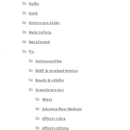
Kočky
Koně
Krmivo pro ptáky
Malá zvířata
Nezařazené
Psi
Antiparazitika
BARF & mražené krmivo
Boudy & výběhy
Granule pro psy
4Vets
Advance Maxi Medium
Affinity Libra
Affinity Ultima