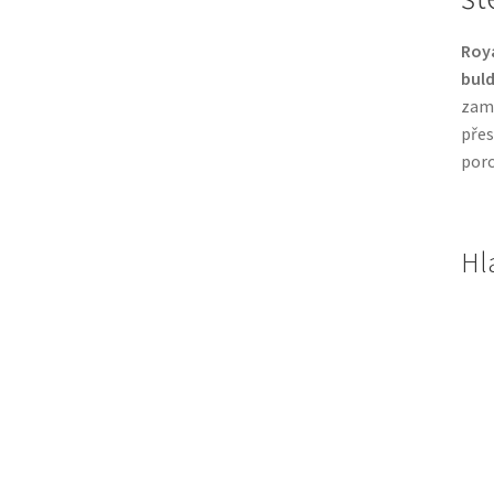
Roya
bul
zamě
přes
porc
Hl