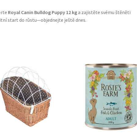
erte
Royal Canin Bulldog Puppy 12 kg
a zajistěte svému štěněti
itní start do růstu—objednejte ještě dnes.