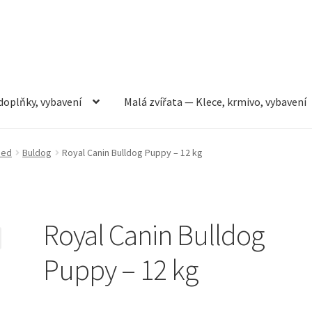
doplňky, vybavení
Malá zvířata — Klece, krmivo, vybavení
rmivo, vybavení
Můj účet
Obchod
Pokladna
Vše pro kočky
eed
Buldog
Royal Canin Bulldog Puppy – 12 kg
Royal Canin Bulldog
Puppy – 12 kg