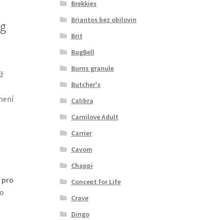
Brekkies
Briantos bez obilovin
kg
Brit
BugBell
Burns granule
ž
Butcher's
mení
Calibra
Carnilove Adult
Carrier
Cavom
Chappi
 pro
Concept for Life
ro
Crave
Dingo