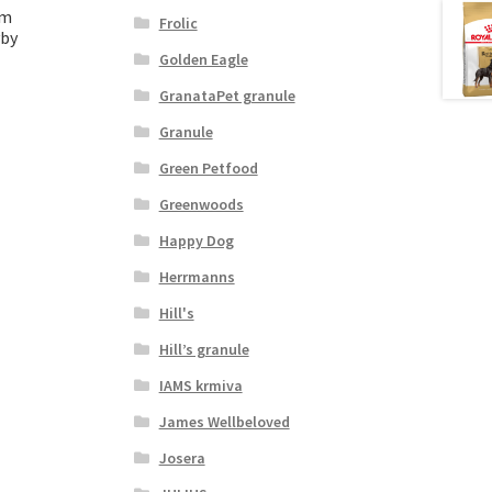
rm
Frolic
yby
Golden Eagle
GranataPet granule
Granule
Green Petfood
Greenwoods
Happy Dog
Herrmanns
Hill's
Hill’s granule
IAMS krmiva
James Wellbeloved
Josera