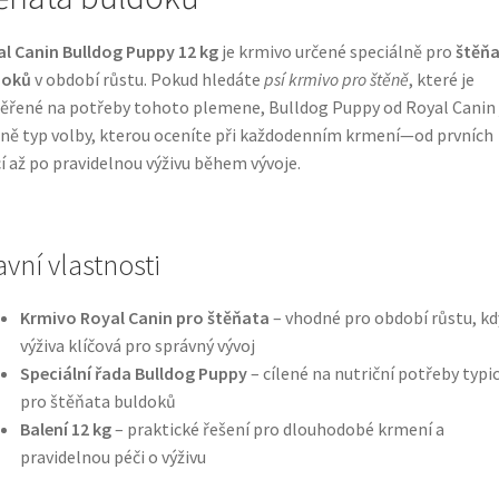
l Canin Bulldog Puppy 12 kg
je krmivo určené speciálně pro
štěň
doků
v období růstu. Pokud hledáte
psí krmivo pro štěně
, které je
řené na potřeby tohoto plemene, Bulldog Puppy od Royal Canin 
ně typ volby, kterou oceníte při každodenním krmení—od prvních
í až po pravidelnou výživu během vývoje.
avní vlastnosti
Krmivo Royal Canin pro štěňata
– vhodné pro období růstu, kdy
výživa klíčová pro správný vývoj
Speciální řada Bulldog Puppy
– cílené na nutriční potřeby typi
pro štěňata buldoků
Balení 12 kg
– praktické řešení pro dlouhodobé krmení a
pravidelnou péči o výživu