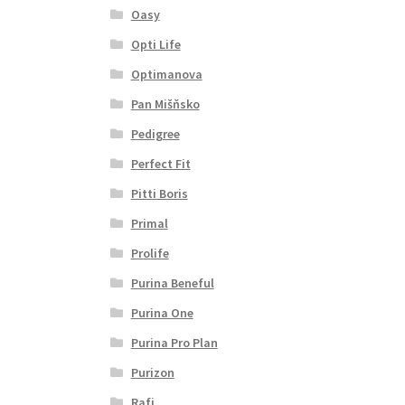
Oasy
Opti Life
Optimanova
Pan Mišňsko
Pedigree
Perfect Fit
Pitti Boris
Primal
Prolife
Purina Beneful
Purina One
Purina Pro Plan
Purizon
Rafi