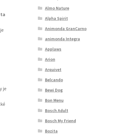
Almo Nature
ata
Alpha Spirit
Animonda GranCarno
je
animonda Integra
Applaws
Arion
Arquivet
Belcando
 je
Bewi Dog
Bon Menu
cké
Bosch Adult
Bosch My Friend
Bozita