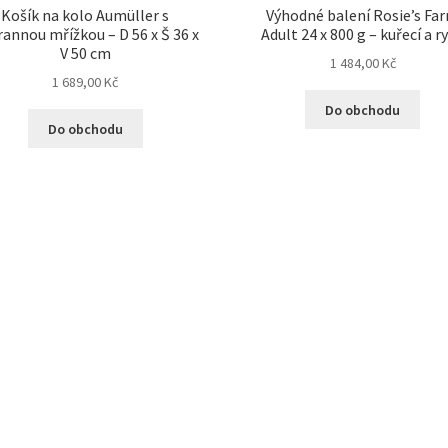
Košík na kolo Aumüller s
Výhodné balení Rosie’s Fa
annou mřížkou – D 56 x Š 36 x
Adult 24 x 800 g – kuřecí a r
V 50 cm
1 484,00
Kč
1 689,00
Kč
Do obchodu
Do obchodu