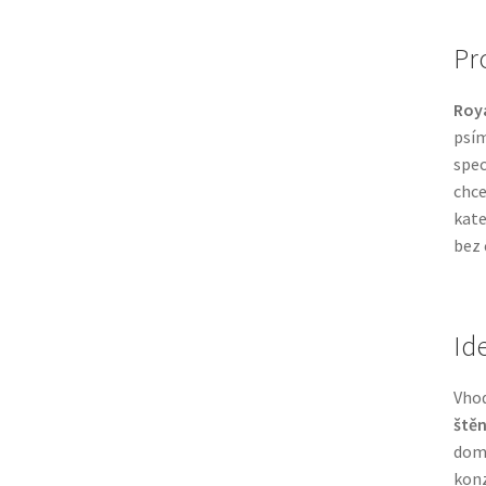
Pr
Roya
psím
spec
chce
kate
bez 
Id
Vhod
ště
domá
konz