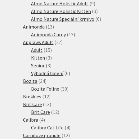
produkt
9
Almo Nature Holistic Adult
9
produktů
3
Almo Nature Holistic Kitten
3
produkty
6
Almo Nature Speciální krmivo
6
13
produktů
Animonda
13
produktů
13
Animonda Carny
13
27
produktů
Applaws Adult
27
15
produktů
Adult
15
produktů
3
Kitten
3
3
produkty
Senior
3
produkty
6
Výhodná balení
6
34
produktů
Bozita
34
produktů
30
Bozita Feline
30
12
produktů
Brekkies
12
produktů
13
Brit Care
13
produktů
12
Brit Care
12
4
produktů
Calibra
4
produkty
4
Calibra Cat Life
4
12
produkty
Carnilove granule
12