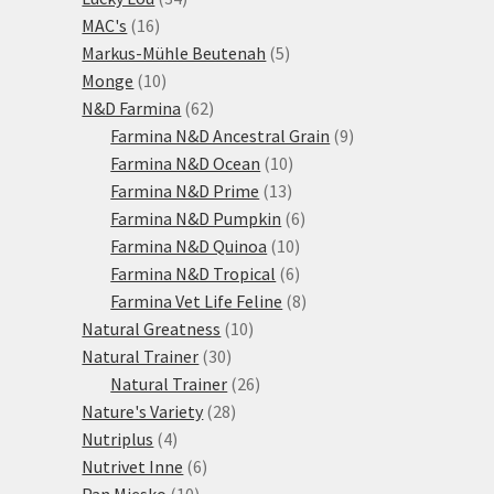
16
produktů
MAC's
16
produktů
5
Markus-Mühle Beutenah
5
10
produktů
Monge
10
produktů
62
N&D Farmina
62
produktů
9
Farmina N&D Ancestral Grain
9
10
produktů
Farmina N&D Ocean
10
13
produktů
Farmina N&D Prime
13
produktů
6
Farmina N&D Pumpkin
6
10
produktů
Farmina N&D Quinoa
10
produktů
6
Farmina N&D Tropical
6
produktů
8
Farmina Vet Life Feline
8
10
produktů
Natural Greatness
10
30
produktů
Natural Trainer
30
produktů
26
Natural Trainer
26
28
produktů
Nature's Variety
28
4
produktů
Nutriplus
4
produkty
6
Nutrivet Inne
6
10
produktů
Pan Mięsko
10