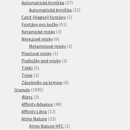
produktů
27
Automatická krmítka
27
produktů
22
Automatická krmítka
22
1
produktů
Catit (Hagen) fontány
1
51
produkt
Fontány pro kočky
51
3
produktů
Keramické misky
3
6
produkty
Nerezové misky
6
produktů
2
Melaminové misky
2
1
produkty
Plastové misky
1
produkt
2
Podložky pod misky
2
5
produkty
TIAKI
5
2
produktů
Trixie
2
produkty
6
Zásobníky na krmivo
6
1695
produktů
Granule
1695
3
produktů
4Vets
3
produkty
49
Affinity Advance
49
12
produktů
Affinity Libra
12
produktů
22
Almo Nature
22
produktů
1
Almo Nature HFC
1