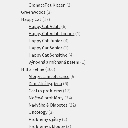
produktů
2
GranataPet Kitten
2
2
produkty
Greenwoods
2
17
produkty
Happy Cat
17
produktů
6
Happy Cat Adult
6
produktů
1
Happy Cat Adult Indoor
1
4
produkt
Happy Cat Junior
4
produkty
1
Happy Cat Senior
1
produkt
4
Happy Cat Sensitive
4
produkty
1
Výhodná a míchaná balení
1
100
produkt
Hill's Feline
100
produktů
6
Alergie a intolerance
6
6
produktů
Dentální hygiena
6
produktů
17
Gastro problémy
17
produktů
24
Močové problémy
24
produktů
22
Nadváha & Diabetes
22
2
produktů
Oncology
2
produkty
2
Problémy s játry
2
produkty
3
Problémy s klouby
3