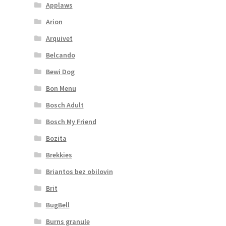
Applaws
Arion
Arquivet
Belcando
Bewi Dog
Bon Menu
Bosch Adult
Bosch My Friend
Bozita
Brekkies
Briantos bez obilovin
Brit
BugBell
Burns granule