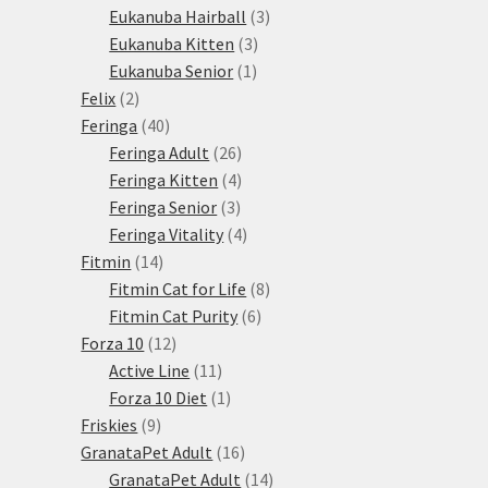
3
produktů
Eukanuba Hairball
3
3
produkty
Eukanuba Kitten
3
1
produkty
Eukanuba Senior
1
2
produkt
Felix
2
produkty
40
Feringa
40
produktů
26
Feringa Adult
26
produktů
4
Feringa Kitten
4
3
produkty
Feringa Senior
3
produkty
4
Feringa Vitality
4
14
produkty
Fitmin
14
produktů
8
Fitmin Cat for Life
8
6
produktů
Fitmin Cat Purity
6
12
produktů
Forza 10
12
produktů
11
Active Line
11
produktů
1
Forza 10 Diet
1
9
produkt
Friskies
9
produktů
16
GranataPet Adult
16
produktů
14
GranataPet Adult
14