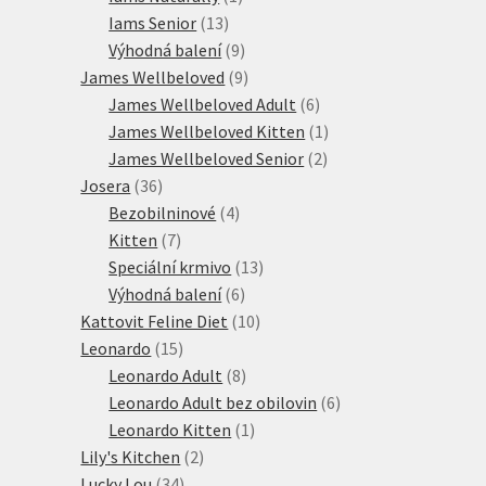
13
produkt
Iams Senior
13
produktů
9
Výhodná balení
9
produktů
9
James Wellbeloved
9
produktů
6
James Wellbeloved Adult
6
produktů
1
James Wellbeloved Kitten
1
2
produkt
James Wellbeloved Senior
2
36
produkty
Josera
36
produktů
4
Bezobilninové
4
7
produkty
Kitten
7
produktů
13
Speciální krmivo
13
6
produktů
Výhodná balení
6
produktů
10
Kattovit Feline Diet
10
15
produktů
Leonardo
15
produktů
8
Leonardo Adult
8
produktů
6
Leonardo Adult bez obilovin
6
1
produktů
Leonardo Kitten
1
2
produkt
Lily's Kitchen
2
34
produkty
Lucky Lou
34