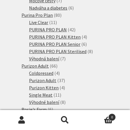
produkty
7
Močové cesty
7
produktů
6
Nadváha a diabetes
6
80
produktů
Purina Pro Plan
80
11
produktů
Live Clear
11
produktů
42
PURINA PRO PLAN
42
produktů
4
PURINA PRO PLAN Kitten
4
6
produkty
PURINA PRO PLAN Senior
6
produktů
8
PURINA PRO PLAN Sterilised
8
7
produktů
Výhodná balení
7
66
produktů
Purizon Adult
66
produktů
4
Coldpressed
4
produkty
37
Purizon Adult
37
produktů
4
Purizon Kitten
4
11
produkty
Single Meat
11
produktů
8
Výhodné balení
8
6
produktů
Rosie's Farm
6
6
produktů
Adult
6
0
produktů
107
Royal Canin
107
Hledat:
Hledat