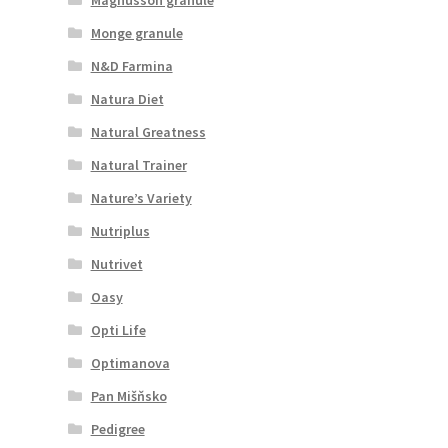
Monge granule
N&D Farmina
Natura Diet
Natural Greatness
Natural Trainer
Nature’s Variety
Nutriplus
Nutrivet
Oasy
Opti Life
Optimanova
Pan Mišňsko
Pedigree