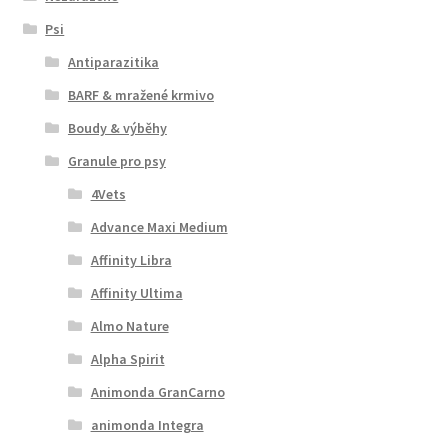
Psi
Antiparazitika
BARF & mražené krmivo
Boudy & výběhy
Granule pro psy
4Vets
Advance Maxi Medium
Affinity Libra
Affinity Ultima
Almo Nature
Alpha Spirit
Animonda GranCarno
animonda Integra