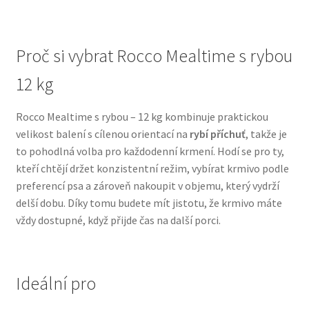
N&D Farmina pro psy — Italské holistic krmivo
Proč si vybrat Rocco Mealtime s rybou
Oblečky pro psy
12 kg
Pamlsky pro psy
Rocco Mealtime s rybou – 12 kg kombinuje praktickou
velikost balení s cílenou orientací na
rybí příchuť
, takže je
Pelíšky pro psy
to pohodlná volba pro každodenní krmení. Hodí se pro ty,
kteří chtějí držet konzistentní režim, vybírat krmivo podle
Ortopedické pelíšky
preferencí psa a zároveň nakoupit v objemu, který vydrží
delší dobu. Díky tomu budete mít jistotu, že krmivo máte
Přepravky pro psy
vždy dostupné, když přijde čas na další porci.
Purizon pro psy — Vysoký obsah masa, bez obilovin
Ideální pro
Royal Canin pro psy