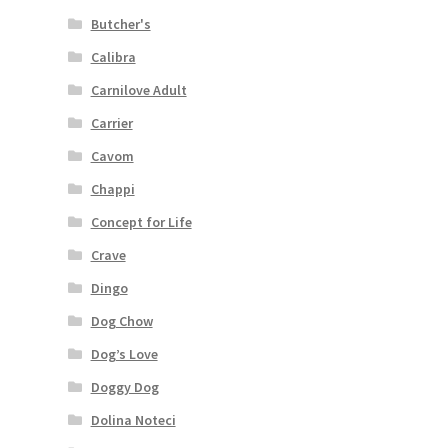
Butcher's
Calibra
Carnilove Adult
Carrier
Cavom
Chappi
Concept for Life
Crave
Dingo
Dog Chow
Dog’s Love
Doggy Dog
Dolina Noteci