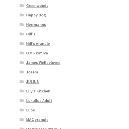
Greenwoods
Happy Dog
Herrmanns
Hill's
Hill’s granule
IAMS krmiva
James Wellbeloved
Josera
JULIUS
Lily's Kitchen
Lukullus Adult
Lupo
MAC granule
Magnusson granule