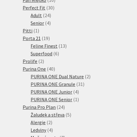
30
produktů
Perfect Fit
30
24
produktů
Adult
24
4
produktů
Senior
4
1
produkty
Pitti
1
produkt
19
Porta 21
19
produktů
13
Feline Finest
13
6
produktů
Superfood
6
2
produktů
Prolife
2
produkty
40
Purina One
40
produktů
2
PURINA ONE Dual Nature
2
31
produkty
PURINA ONE Granule
31
4
produktů
PURINA ONE Junior
4
produkty
1
PURINA ONE Senior
1
24
produkt
Purina Pro Plan
24
produktů
5
Žaludek a střeva
5
2
produktů
Alergie
2
produkty
4
Ledviny
4