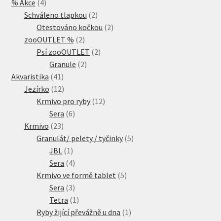
4
% Akce
4
produkty
2
Schváleno tlapkou
2
produkty
2
Otestováno kočkou
2
2
produkty
zooOUTLET %
2
produkty
2
Psí zooOUTLET
2
2
produkty
Granule
2
41
produkty
Akvaristika
41
produktů
12
Jezírko
12
produktů
12
Krmivo pro ryby
12
6
produktů
Sera
6
23
produktů
Krmivo
23
produktů
5
Granulát/ pelety / tyčinky
5
1
produktů
JBL
1
produkt
4
Sera
4
produkty
5
Krmivo ve formě tablet
5
3
produktů
Sera
3
produkty
1
Tetra
1
produkt
1
Ryby žijící převážně u dna
1