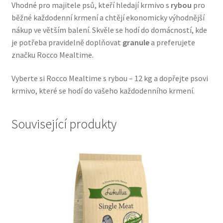
Vhodné pro majitele psů, kteří hledají krmivo s
rybou
pro
Veterinární dieta pro psy
běžné každodenní krmení a chtějí ekonomicky výhodnější
nákup ve větším balení. Skvěle se hodí do domácností, kde
Vodítka a obojky
je potřeba pravidelně doplňovat
granule
a preferujete
značku Rocco Mealtime.
Wolf of Wilderness
Vyberte si Rocco Mealtime s rybou – 12 kg a dopřejte psovi
krmivo, které se hodí do vašeho každodenního krmení.
Související produkty