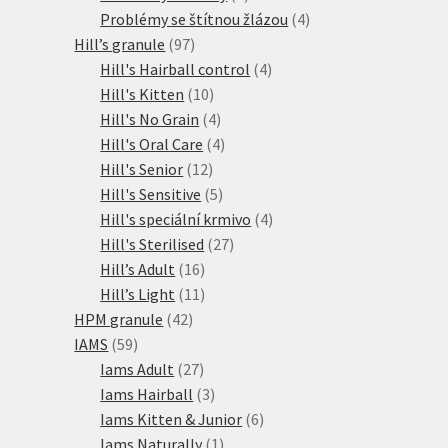
produkty
4
Problémy se štítnou žlázou
4
97
produkty
Hill’s granule
97
produktů
4
Hill's Hairball control
4
10
produkty
Hill's Kitten
10
produktů
4
Hill's No Grain
4
produkty
4
Hill's Oral Care
4
12
produkty
Hill's Senior
12
produktů
5
Hill's Sensitive
5
produktů
4
Hill's speciální krmivo
4
27
produkty
Hill's Sterilised
27
16
produktů
Hill’s Adult
16
produktů
11
Hill’s Light
11
42
produktů
HPM granule
42
59
produktů
IAMS
59
produktů
27
Iams Adult
27
produktů
3
Iams Hairball
3
produkty
6
Iams Kitten & Junior
6
1
produktů
Iams Naturally
1