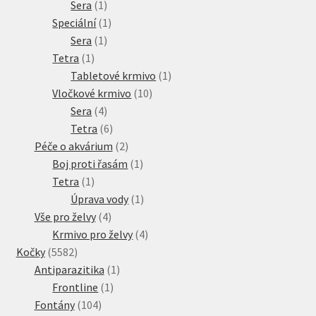
1
produkt
Sera
1
produkt
1
Speciální
1
1
produkt
Sera
1
1
produkt
Tetra
1
produkt
1
Tabletové krmivo
1
10
produkt
Vločkové krmivo
10
4
produktů
Sera
4
produkty
6
Tetra
6
produktů
2
Péče o akvárium
2
produkty
1
Boj proti řasám
1
1
produkt
Tetra
1
produkt
1
Úprava vody
1
4
produkt
Vše pro želvy
4
produkty
4
Krmivo pro želvy
4
5582
produkty
Kočky
5582
produktů
1
Antiparazitika
1
1
produkt
Frontline
1
104
produkt
Fontány
104