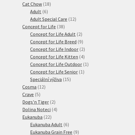
18
produktů
Cat Chow
18
6
produktů
Adult
6
produktů
12
Adult Special Care
12
38
produktů
Concept for Life
38
produktů
2
Concept for Life Adult
2
produkty
9
Concept for Life Breed
9
produktů
2
Concept for Life Indoor
2
4
produkty
Concept for Life Kitten
4
produkty
1
Concept for Life Outdoor
1
1
produkt
Concept for Life Senior
1
15
produkt
Speciální výživa
15
12
produktů
Cosma
12
5
produktů
Crave
5
produktů
2
Dogs'n Tiger
2
produkty
4
Dolina Noteci
4
22
produkty
Eukanuba
22
produktů
6
Eukanuba Adult
6
produktů
9
Eukanuba Grain Free
9