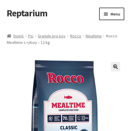
Reptarium
Přeskočit
Přejít
Menu
na
k
navigaci
obsahu
Úvodní stránka
webu
Domů
Psi
Granule pro psy
Rocco
Mealtime
Rocco
Mealtime s rybou – 12 kg
Košík
Malá zvířata — Klece, krmivo, vybavení
Můj účet
Obchod
Pokladna
Vše pro kočky