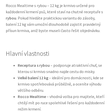
Rocco Mealtime s rybou – 12 kg je krmivo určené pro
každodenní krmení psů, které staví na chutné receptuře s
Bozita pro psy — Švédské krmivo s nordickou kvalitou
rybou
. Pokud hledáte praktickou variantu do zásoby,
balení 12 kg vám umožní dlouhodobě zajistit pravidelný
Brit pro psy
přísun krmiva, aniž byste museli často řešit objednávku.
Granule pro psy
Natural Trainer pro psy — Italské krmivo s
Hlavní vlastnosti
přírodními složkami
Receptura s rybou
– podporuje atraktivní chuť, se
Happy Dog — Německá kvalita a přirozené složení
kterou si krmivo snadno najde cestu do misky.
Velké balení 12 kg
– ideální pro domácnosti, kde se
krmivo spotřebovává průběžně, a oceníte výhodu
Hill’s pro psy
většího odběru.
Rocco Mealtime
– vhodná volba pro majitele, kteří
Hračky pro psy
chtějí mít po ruce spolehlivé řešení pro každodenní
režim krmení.
Konzervy a kapsičky pro psy