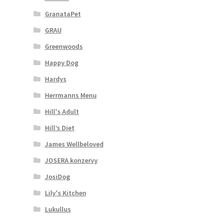
GranataPet
GRAU
Greenwoods
Happy Dog
Hardys
Herrmanns Menu
Hill's Adult
Hill’s Diet
James Wellbeloved
JOSERA konzervy
JosiDog
Lily's Kitchen
Lukullus