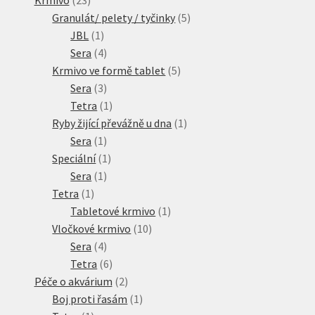
produktů
5
Granulát/ pelety / tyčinky
5
1
produktů
JBL
1
produkt
4
Sera
4
produkty
5
Krmivo ve formě tablet
5
3
produktů
Sera
3
produkty
1
Tetra
1
produkt
1
Ryby žijící převážně u dna
1
1
produkt
Sera
1
produkt
1
Speciální
1
1
produkt
Sera
1
1
produkt
Tetra
1
produkt
1
Tabletové krmivo
1
10
produkt
Vločkové krmivo
10
4
produktů
Sera
4
produkty
6
Tetra
6
produktů
2
Péče o akvárium
2
produkty
1
Boj proti řasám
1