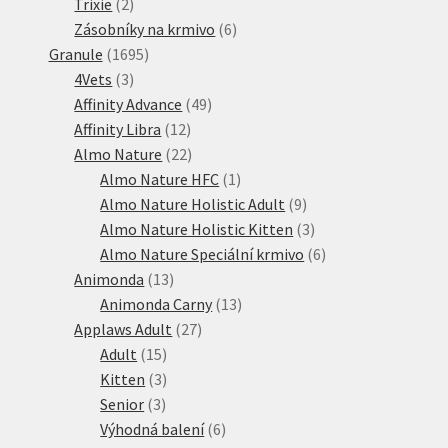
2
produktů
Trixie
2
produkty
6
Zásobníky na krmivo
6
1695
produktů
Granule
1695
3
produktů
4Vets
3
produkty
49
Affinity Advance
49
12
produktů
Affinity Libra
12
produktů
22
Almo Nature
22
produktů
1
Almo Nature HFC
1
produkt
9
Almo Nature Holistic Adult
9
produktů
3
Almo Nature Holistic Kitten
3
produkty
6
Almo Nature Speciální krmivo
6
13
produktů
Animonda
13
produktů
13
Animonda Carny
13
27
produktů
Applaws Adult
27
15
produktů
Adult
15
produktů
3
Kitten
3
3
produkty
Senior
3
produkty
6
Výhodná balení
6