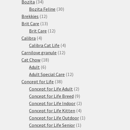
34
produktů
Bozita
34
produktů
30
Bozita Feline
30
12
produktů
Brekkies
12
produktů
13
Brit Care
13
produktů
12
Brit Care
12
4
produktů
Calibra
4
produkty
4
Calibra Cat Life
4
12
produkty
Carnilove granule
12
18
produktů
Cat Chow
18
6
produktů
Adult
6
produktů
12
Adult Special Care
12
38
produktů
Concept for Life
38
produktů
2
Concept for Life Adult
2
produkty
9
Concept for Life Breed
9
produktů
2
Concept for Life Indoor
2
4
produkty
Concept for Life Kitten
4
produkty
1
Concept for Life Outdoor
1
1
produkt
Concept for Life Senior
1