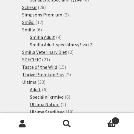
28
produktů
Schesir
28
produktů
2
Simpsons Premium
2
12
produkty
Směsi
12
6
produktů
Smilla
6
produktů
4
Smilla Adult
4
produkty
2
Smilla Adult speciální výživa
2
2
produkty
Smilla Veterinary Diet
2
21
produkty
SPECIFIC
21
produktů
15
Taste of the Wild
15
produktů
2
Thrive PremiumPlus
2
33
produkty
Ultima
33
produktů
6
Adult
6
produktů
6
Speciální krmivo
6
2
produktů
Ultima Nature
2
produkty
19
Ultima Sterilised
19
5
produktů
Venandi Animal
5
0
produktů
24
Veterinární diety
24
Hledat:
Hledat
produktů
3