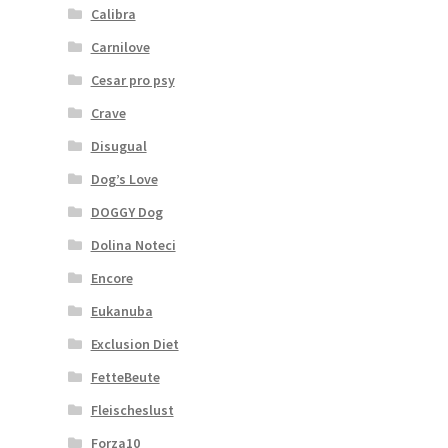
Calibra
Carnilove
Cesar pro psy
Crave
Disugual
Dog’s Love
DOGGY Dog
Dolina Noteci
Encore
Eukanuba
Exclusion Diet
FetteBeute
Fleischeslust
Forza10