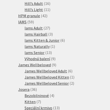
16
produktů
Hill’s Adult
16
produktů
11
Hill’s Light
11
42
produktů
HPM granule
42
59
produktů
IAMS
59
produktů
27
Iams Adult
27
produktů
3
Iams Hairball
3
produkty
6
Iams Kitten & Junior
6
1
produktů
Iams Naturally
1
13
produkt
Iams Senior
13
produktů
9
Výhodná balení
9
produktů
9
James Wellbeloved
9
produktů
6
James Wellbeloved Adult
6
produktů
1
James Wellbeloved Kitten
1
2
produkt
James Wellbeloved Senior
2
36
produkty
Josera
36
produktů
4
Bezobilninové
4
7
produkty
Kitten
7
produktů
13
Speciální krmivo
13