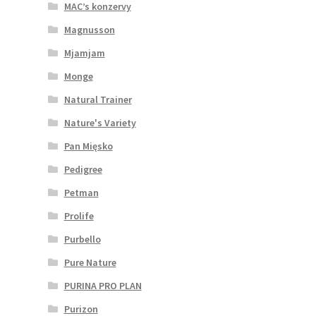
MAC’s konzervy
Magnusson
Mjamjam
Monge
Natural Trainer
Nature's Variety
Pan Mięsko
Pedigree
Petman
Prolife
Purbello
Pure Nature
PURINA PRO PLAN
Purizon