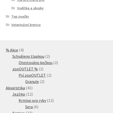
Vodítka a obojky
Top značky
Veterinární krmivo
4
% Akce
4
produkty
2
Schváleno tlapkou
2
produkty
2
Otestováno kočkou
2
2
produkty
zooOUTLET %
2
produkty
2
Psí zooOUTLET
2
2
produkty
Granule
2
41
produkty
Akvaristika
41
produktů
12
Jezírko
12
produktů
12
Krmivo pro ryby
12
6
produktů
Sera
6
23
produktů
Krmivo
23