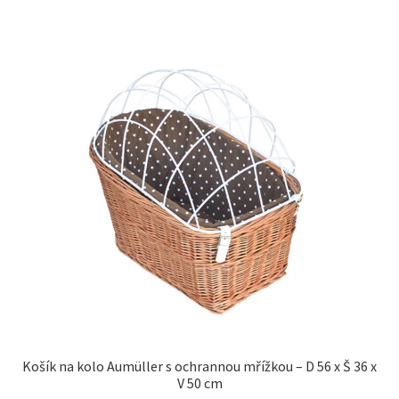
Košík na kolo Aumüller s ochrannou mřížkou – D 56 x Š 36 x
V 50 cm