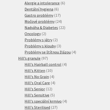
produktů
6
Alergie a intolerance
6
6
produktů
Dentální hygiena
6
produktů
17
Gastro problémy
17
produktů
24
Močové problémy
24
produktů
22
Nadváha & Diabetes
22
2
produktů
Oncology
2
produkty
2
Problémy s játry
2
produkty
3
Problémy s klouby
3
produkty
4
Problémy se štítnou žlázou
4
97
produkty
Hill’s granule
97
produktů
4
Hill's Hairball control
4
10
produkty
Hill's Kitten
10
produktů
4
Hill's No Grain
4
produkty
4
Hill's Oral Care
4
12
produkty
Hill's Senior
12
produktů
5
Hill's Sensitive
5
produktů
4
Hill's speciální krmivo
4
27
produkty
Hill's Sterilised
27