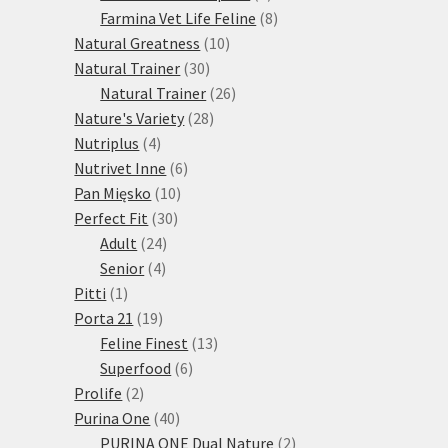
produktů
8
Farmina Vet Life Feline
8
10
produktů
Natural Greatness
10
30
produktů
Natural Trainer
30
produktů
26
Natural Trainer
26
28
produktů
Nature's Variety
28
4
produktů
Nutriplus
4
produkty
6
Nutrivet Inne
6
10
produktů
Pan Mięsko
10
30
produktů
Perfect Fit
30
24
produktů
Adult
24
4
produktů
Senior
4
1
produkty
Pitti
1
produkt
19
Porta 21
19
produktů
13
Feline Finest
13
6
produktů
Superfood
6
2
produktů
Prolife
2
produkty
40
Purina One
40
produktů
2
PURINA ONE Dual Nature
2