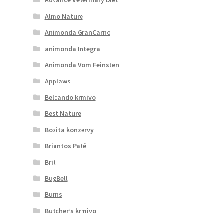
Almo Nature
Animonda GranCarno
animonda Integra
Animonda Vom Feinsten
Applaws
Belcando krmivo
Best Nature
Bozita konzervy
Briantos Paté
Brit
BugBell
Burns
Butcher’s krmivo