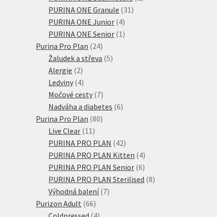
31
produkty
PURINA ONE Granule
31
4
produktů
PURINA ONE Junior
4
produkty
1
PURINA ONE Senior
1
24
produkt
Purina Pro Plan
24
produktů
5
Žaludek a střeva
5
2
produktů
Alergie
2
produkty
4
Ledviny
4
produkty
7
Močové cesty
7
produktů
6
Nadváha a diabetes
6
80
produktů
Purina Pro Plan
80
11
produktů
Live Clear
11
produktů
42
PURINA PRO PLAN
42
produktů
4
PURINA PRO PLAN Kitten
4
6
produkty
PURINA PRO PLAN Senior
6
produktů
8
PURINA PRO PLAN Sterilised
8
7
produktů
Výhodná balení
7
66
produktů
Purizon Adult
66
produktů
4
Coldpressed
4