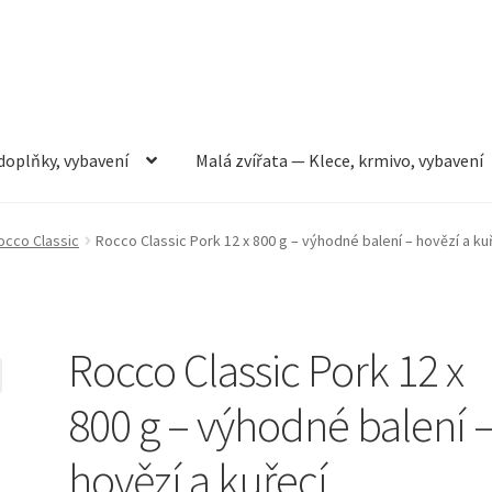
doplňky, vybavení
Malá zvířata — Klece, krmivo, vybavení
rmivo, vybavení
Můj účet
Obchod
Pokladna
Vše pro kočky
occo Classic
Rocco Classic Pork 12 x 800 g – výhodné balení – hovězí a ku
Rocco Classic Pork 12 x
800 g – výhodné balení 
hovězí a kuřecí