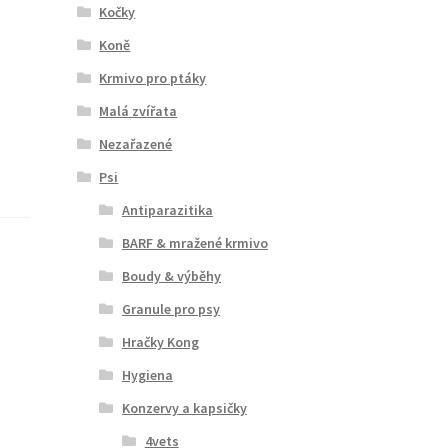
Kočky
Koně
Krmivo pro ptáky
Malá zvířata
Nezařazené
Psi
Antiparazitika
BARF & mražené krmivo
Boudy & výběhy
Granule pro psy
Hračky Kong
Hygiena
Konzervy a kapsičky
4vets