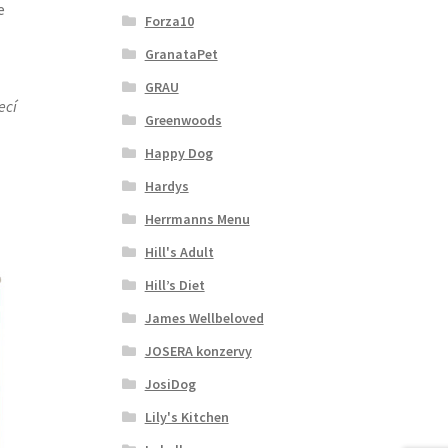
e
Forza10
GranataPet
GRAU
ecí
Greenwoods
Happy Dog
Hardys
Herrmanns Menu
Hill's Adult
Hill’s Diet
James Wellbeloved
JOSERA konzervy
JosiDog
Lily's Kitchen