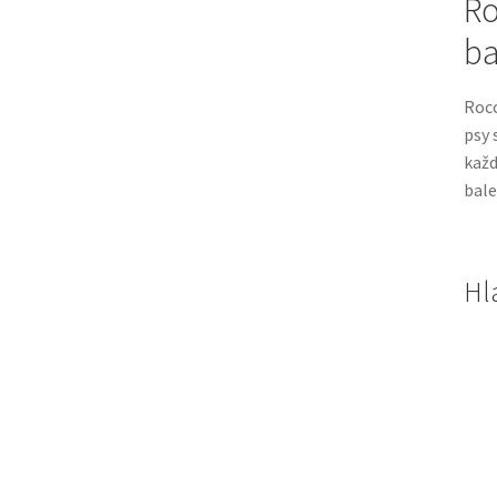
Ro
ba
Rocc
psy 
každ
bale
Hl