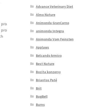
é
Advance Veterinary Diet
Almo Nature
Animonda GranCarno
 pro
u pro
animonda Integra
ch
Animonda Vom Feinsten
Applaws
Belcando krmivo
Best Nature
Bozita konzervy
Briantos Paté
Brit
BugBell
Burns