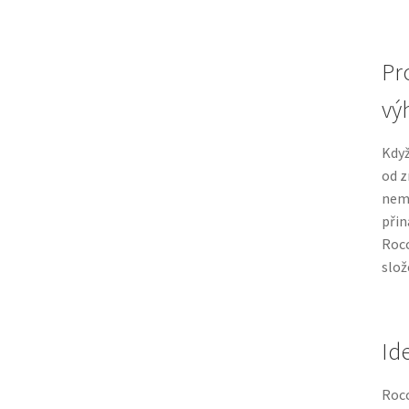
Pr
vý
Kdy
od z
nemu
přin
Rocc
slož
Id
Rocc