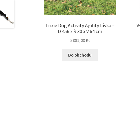
Trixie Dog Activity Agility lávka –
V
D 456 x Š 30 x V 64 cm
5 881,00
Kč
Do obchodu