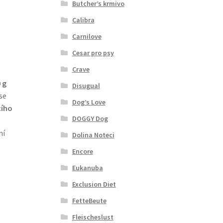
Butcher’s krmivo
Calibra
Carnilove
Cesar pro psy
Crave
 g
Disugual
se
Dog’s Love
cího
DOGGY Dog
ní
Dolina Noteci
Encore
Eukanuba
Exclusion Diet
FetteBeute
Fleischeslust