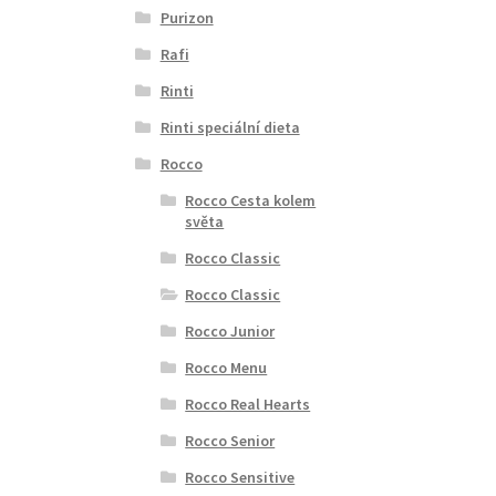
Purizon
Rafi
Rinti
Rinti speciální dieta
Rocco
Rocco Cesta kolem
světa
Rocco Classic
Rocco Classic
Rocco Junior
Rocco Menu
Rocco Real Hearts
Rocco Senior
Rocco Sensitive