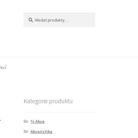
Hledat:
Hledat
řecí
Kategorie produktu
–
% Akce
Akvaristika