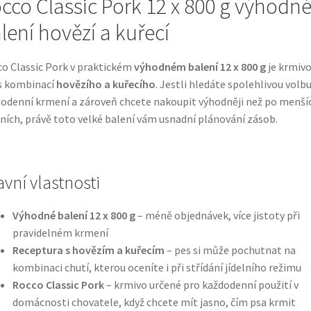
cco Classic Pork 12 x 800 g výhodn
lení hovězí a kuřecí
o Classic Pork v praktickém
výhodném balení 12 x 800 g
je krmivo
s kombinací
hovězího a kuřecího
. Jestli hledáte spolehlivou volb
odenní krmení a zároveň chcete nakoupit výhodněji než po menší
ních, právě toto velké balení vám usnadní plánování zásob.
avní vlastnosti
Výhodné balení 12 x 800 g
– méně objednávek, více jistoty při
pravidelném krmení
Receptura s hovězím a kuřecím
– pes si může pochutnat na
kombinaci chutí, kterou oceníte i při střídání jídelního režimu
Rocco Classic Pork
– krmivo určené pro každodenní použití v
domácnosti chovatele, když chcete mít jasno, čím psa krmit