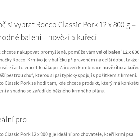
oč si vybrat Rocco Classic Pork 12 x 800 g –
hodné balení – hovězí a kuřecí
ž chcete nakupovat promyšleně, pomůže vám
velké balení 12 x 800
načky Rocco. Krmivo je v balíčku připraveném na delší dobu, takže 
síte často vracet k nákupu. Zároveň kombinace
hovězího a kuře
áší pestrou chuť, kterou si psi typicky spojují s požitkem z krmení.
o Classic Pork se hodí tam, kde chcete produkt, který má konkrét
ení a snadno se zařadí do běžného krmného plánu.
eální pro
o Classic Pork 12 x 800 g je ideální pro chovatele, kteří krmí psa