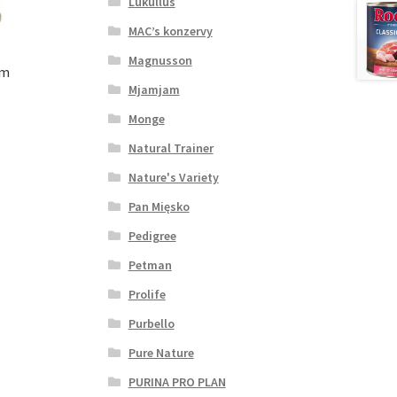
Lukullus
MAC’s konzervy
Magnusson
rm
Mjamjam
Monge
Natural Trainer
Nature's Variety
Pan Mięsko
Pedigree
Petman
Prolife
Purbello
Pure Nature
PURINA PRO PLAN