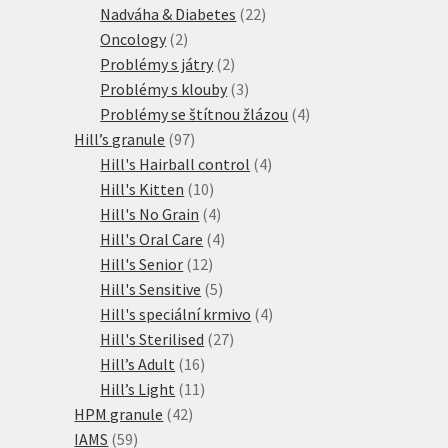
produktů
22
Nadváha & Diabetes
22
2
produktů
Oncology
2
produkty
2
Problémy s játry
2
produkty
3
Problémy s klouby
3
produkty
4
Problémy se štítnou žlázou
4
97
produkty
Hill’s granule
97
produktů
4
Hill's Hairball control
4
10
produkty
Hill's Kitten
10
produktů
4
Hill's No Grain
4
produkty
4
Hill's Oral Care
4
12
produkty
Hill's Senior
12
produktů
5
Hill's Sensitive
5
produktů
4
Hill's speciální krmivo
4
27
produkty
Hill's Sterilised
27
16
produktů
Hill’s Adult
16
produktů
11
Hill’s Light
11
42
produktů
HPM granule
42
59
produktů
IAMS
59