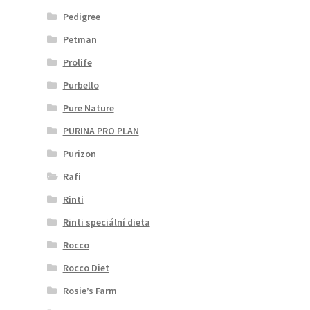
Pedigree
Petman
Prolife
Purbello
Pure Nature
PURINA PRO PLAN
Purizon
Rafi
Rinti
Rinti speciální dieta
Rocco
Rocco Diet
Rosie’s Farm