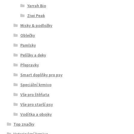
Yarrah Bio
Ziwi Peak
Misky & podložky
Oblečky
Pamlsky
Pelíšky a deky
Přepravky
Smart doplňky pro psy
Speciální krmivo
Vše pro štěňata
Vše pro starší psy
Vodítka a obojky
Top značky
Veterinární krmivo