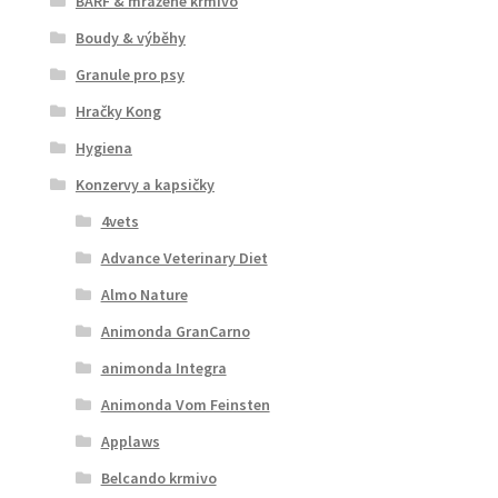
BARF & mražené krmivo
Boudy & výběhy
Granule pro psy
Hračky Kong
Hygiena
Konzervy a kapsičky
4vets
Advance Veterinary Diet
Almo Nature
Animonda GranCarno
animonda Integra
Animonda Vom Feinsten
Applaws
Belcando krmivo