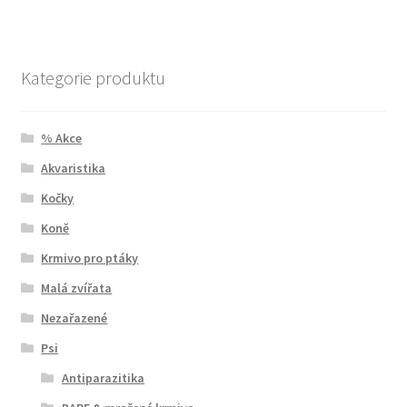
Kategorie produktu
% Akce
Akvaristika
Kočky
Koně
Krmivo pro ptáky
Malá zvířata
Nezařazené
Psi
Antiparazitika