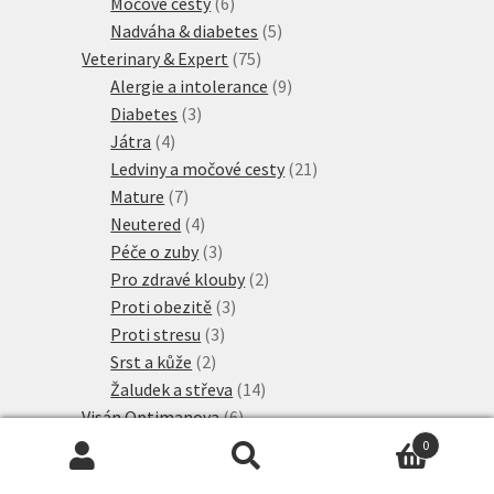
produkty
6
Močové cesty
6
produktů
5
Nadváha & diabetes
5
75
produktů
Veterinary & Expert
75
produktů
9
Alergie a intolerance
9
3
produktů
Diabetes
3
4
produkty
Játra
4
produkty
21
Ledviny a močové cesty
21
7
produktů
Mature
7
produktů
4
Neutered
4
produkty
3
Péče o zuby
3
produkty
2
Pro zdravé klouby
2
3
produkty
Proti obezitě
3
3
produkty
Proti stresu
3
2
produkty
Srst a kůže
2
produkty
14
Žaludek a střeva
14
6
produktů
Visán Optimanova
6
20
produktů
Whiskas Granule
20
0
12
produktů
Hledat:
Hledat
Adult
12