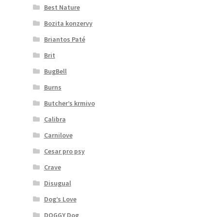
Best Nature
Bozita konzervy
Briantos Paté
Brit
BugBell
Burns
Butcher’s krmivo
Calibra
Carnilove
Cesar pro psy
Crave
Disugual
Dog’s Love
DOGGY Dog