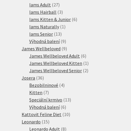
produktů
27
Iams Adult
27
produktů
3
Iams Hairball
3
produkty
6
Iams Kitten & Junior
6
1
produktů
Iams Naturally
1
13
produkt
Iams Senior
13
produktů
9
Výhodná balení
9
produktů
9
James Wellbeloved
9
produktů
6
James Wellbeloved Adult
6
produktů
1
James Wellbeloved Kitten
1
2
produkt
James Wellbeloved Senior
2
36
produkty
Josera
36
produktů
4
Bezobilninové
4
7
produkty
Kitten
7
produktů
13
Speciální krmivo
13
6
produktů
Výhodná balení
6
produktů
10
Kattovit Feline Diet
10
15
produktů
Leonardo
15
produktů
8
Leonardo Adult
8