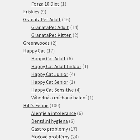
produktů
1
Forza 10 Diet
1
9
produkt
Friskies
9
produktů
16
GranataPet Adult
16
produktů
14
GranataPet Adult
14
produktů
2
GranataPet Kitten
2
2
produkty
Greenwoods
2
17
produkty
Happy Cat
17
produktů
6
Happy Cat Adult
6
produktů
1
Happy Cat Adult Indoor
1
4
produkt
Happy Cat Junior
4
produkty
1
Happy Cat Senior
1
produkt
4
Happy Cat Sensitive
4
produkty
1
Výhodná a míchaná balení
1
100
produkt
Hill's Feline
100
produktů
6
Alergie a intolerance
6
6
produktů
Dentální hygiena
6
produktů
17
Gastro problémy
17
produktů
24
Močové problémy
24