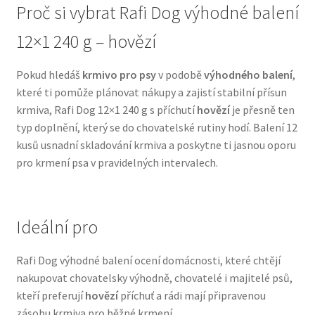
Proč si vybrat Rafi Dog výhodné balení
N&D Farmina pro psy — Italské holistic krmivo
12×1 240 g – hovězí
Oblečky pro psy
Pokud hledáš
krmivo pro psy
v podobě
výhodného balení
,
které ti pomůže plánovat nákupy a zajistí stabilní přísun
Pamlsky pro psy
krmiva, Rafi Dog 12×1 240 g s příchutí
hovězí
je přesně ten
typ doplnění, který se do chovatelské rutiny hodí. Balení 12
kusů usnadní skladování krmiva a poskytne ti jasnou oporu
Pelíšky pro psy
pro krmení psa v pravidelných intervalech.
Ortopedické pelíšky
Přepravky pro psy
Ideální pro
Purizon pro psy — Vysoký obsah masa, bez obilovin
Rafi Dog výhodné balení ocení domácnosti, které chtějí
nakupovat chovatelsky výhodně, chovatelé i majitelé psů,
kteří preferují
hovězí
příchuť a rádi mají připravenou
Royal Canin pro psy
zásobu krmiva pro běžné krmení.