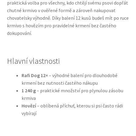
praktická volba pro všechny, kdo chtějí svému psovi dopřát
chutné krmivo v ověřené formě a zároveň nakupovat
Bozita pro psy — Švédské krmivo s nordickou kvalitou
chovatelsky výhodně. Díky balení 12 kusů budeš mít po ruce
krmivo s hovězím pro pravidelné krmení bez častého
Brit pro psy
dokupování.
Granule pro psy
Hlavní vlastnosti
Natural Trainer pro psy — Italské krmivo s
přírodními složkami
Rafi Dog 12×
– výhodné balení pro dlouhodobé
krmení bez nutnosti častého nákupu
Happy Dog — Německá kvalita a přirozené složení
1 240 g
– praktické množství pro plynulou zásobu
krmiva
Hill’s pro psy
Hovězí
– oblíbená příchuť, kterou si psi často rádi
vybírají
Hračky pro psy
Konzervy a kapsičky pro psy