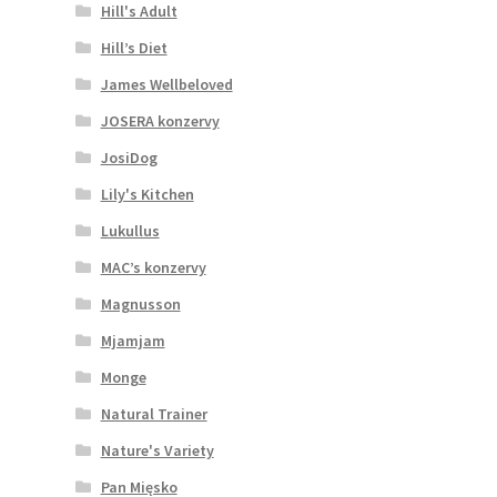
Hill's Adult
Hill’s Diet
James Wellbeloved
JOSERA konzervy
JosiDog
Lily's Kitchen
Lukullus
MAC’s konzervy
Magnusson
Mjamjam
Monge
Natural Trainer
Nature's Variety
Pan Mięsko