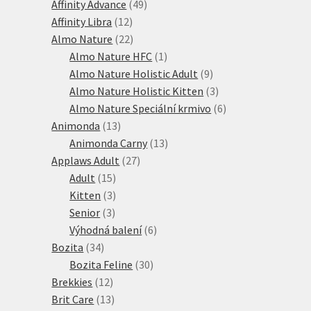
produkty
49
Affinity Advance
49
12
produktů
Affinity Libra
12
produktů
22
Almo Nature
22
produktů
1
Almo Nature HFC
1
produkt
9
Almo Nature Holistic Adult
9
produktů
3
Almo Nature Holistic Kitten
3
produkty
6
Almo Nature Speciální krmivo
6
13
produktů
Animonda
13
produktů
13
Animonda Carny
13
27
produktů
Applaws Adult
27
15
produktů
Adult
15
produktů
3
Kitten
3
3
produkty
Senior
3
produkty
6
Výhodná balení
6
34
produktů
Bozita
34
produktů
30
Bozita Feline
30
12
produktů
Brekkies
12
produktů
13
Brit Care
13