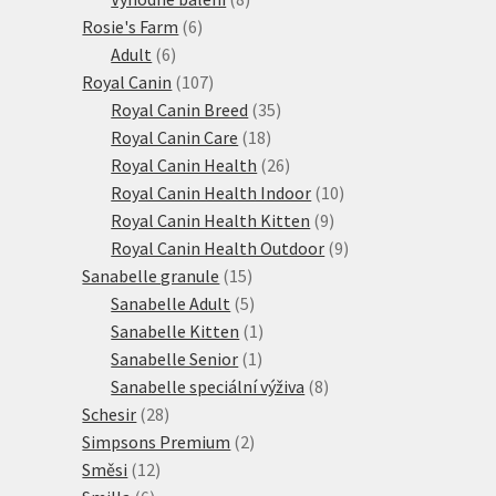
6
produktů
Rosie's Farm
6
6
produktů
Adult
6
produktů
107
Royal Canin
107
produktů
35
Royal Canin Breed
35
18
produktů
Royal Canin Care
18
produktů
26
Royal Canin Health
26
produktů
10
Royal Canin Health Indoor
10
9
produktů
Royal Canin Health Kitten
9
produktů
9
Royal Canin Health Outdoor
9
15
produktů
Sanabelle granule
15
produktů
5
Sanabelle Adult
5
produktů
1
Sanabelle Kitten
1
1
produkt
Sanabelle Senior
1
produkt
8
Sanabelle speciální výživa
8
28
produktů
Schesir
28
produktů
2
Simpsons Premium
2
12
produkty
Směsi
12
6
produktů