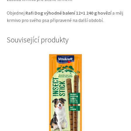
Veterinární dieta pro psy
Objednej
Rafi Dog výhodné balení 12×1 240 g hovězí
a měj
krmivo pro svého psa připravené na další období.
Vodítka a obojky
Související produkty
Wolf of Wilderness