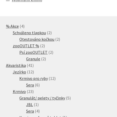
4
% Akce
4
produkty
2
Schváleno tlapkou
2
produkty
2
Otestováno kočkou
2
2
produkty
zooOUTLET %
2
produkty
2
Psí zooOUTLET
2
2
produkty
Granule
2
41
produkty
Akvaristika
41
produktů
12
Jezírko
12
produktů
12
Krmivo pro ryby
12
6
produktů
Sera
6
23
produktů
Krmivo
23
produktů
5
Granulát/ pelety / tyčinky
5
1
produktů
JBL
1
produkt
4
Sera
4