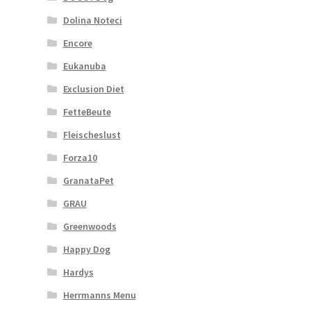
Dolina Noteci
Encore
Eukanuba
Exclusion Diet
FetteBeute
Fleischeslust
Forza10
GranataPet
GRAU
Greenwoods
Happy Dog
Hardys
Herrmanns Menu