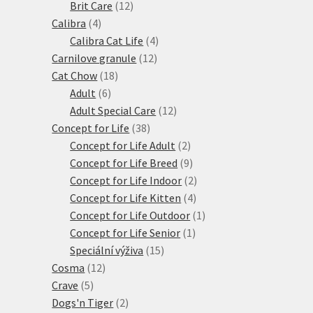
produktů
12
Brit Care
12
4
produktů
Calibra
4
produkty
4
Calibra Cat Life
4
12
produkty
Carnilove granule
12
18
produktů
Cat Chow
18
6
produktů
Adult
6
produktů
12
Adult Special Care
12
38
produktů
Concept for Life
38
produktů
2
Concept for Life Adult
2
produkty
9
Concept for Life Breed
9
produktů
2
Concept for Life Indoor
2
4
produkty
Concept for Life Kitten
4
produkty
1
Concept for Life Outdoor
1
1
produkt
Concept for Life Senior
1
15
produkt
Speciální výživa
15
12
produktů
Cosma
12
5
produktů
Crave
5
produktů
2
Dogs'n Tiger
2