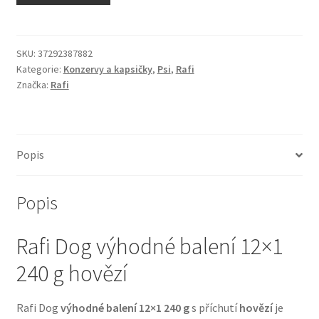
N&D Farmina pro kočky — Italské holistic krmivo
Odpočívadla pro kočky
SKU:
37292387882
Kategorie:
Konzervy a kapsičky
,
Psi
,
Rafi
Značka:
Rafi
Pamlsky pro kočky
Purizon pro kočky
Popis
Royal Canin pro kočky
Popis
Škrabadla pro kočky
Rafi Dog výhodné balení 12×1
Veterinární dieta pro kočky
240 g hovězí
Vše pro psy — Krmivo, doplňky, vybavení
Rafi Dog
výhodné balení 12×1 240 g
s příchutí
hovězí
je
Boudy a výběhy