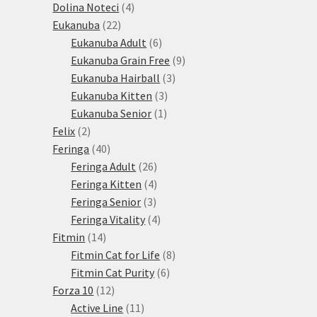
produkty
4
Dolina Noteci
4
22
produkty
Eukanuba
22
produktů
6
Eukanuba Adult
6
produktů
9
Eukanuba Grain Free
9
3
produktů
Eukanuba Hairball
3
3
produkty
Eukanuba Kitten
3
1
produkty
Eukanuba Senior
1
2
produkt
Felix
2
produkty
40
Feringa
40
produktů
26
Feringa Adult
26
produktů
4
Feringa Kitten
4
3
produkty
Feringa Senior
3
produkty
4
Feringa Vitality
4
14
produkty
Fitmin
14
produktů
8
Fitmin Cat for Life
8
6
produktů
Fitmin Cat Purity
6
12
produktů
Forza 10
12
produktů
11
Active Line
11