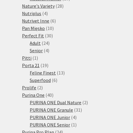
28
produktů
Nature's Variety
28
4
produktů
Nutriplus
4
produkty
6
Nutrivet Inne
6
10
produktů
Pan Mięsko
10
30
produktů
Perfect Fit
30
24
produktů
Adult
24
4
produktů
Senior
4
1
produkty
Pitti
1
produkt
19
Porta 21
19
produktů
13
Feline Finest
13
6
produktů
Superfood
6
2
produktů
Prolife
2
produkty
40
Purina One
40
produktů
2
PURINA ONE Dual Nature
2
31
produkty
PURINA ONE Granule
31
4
produktů
PURINA ONE Junior
4
produkty
1
PURINA ONE Senior
1
24
produkt
Purina Pro Plan
24