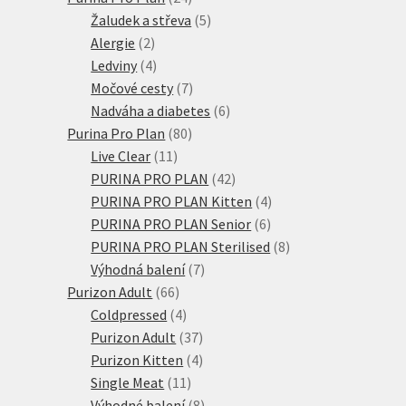
produktů
5
Žaludek a střeva
5
2
produktů
Alergie
2
produkty
4
Ledviny
4
produkty
7
Močové cesty
7
produktů
6
Nadváha a diabetes
6
80
produktů
Purina Pro Plan
80
11
produktů
Live Clear
11
produktů
42
PURINA PRO PLAN
42
produktů
4
PURINA PRO PLAN Kitten
4
6
produkty
PURINA PRO PLAN Senior
6
produktů
8
PURINA PRO PLAN Sterilised
8
7
produktů
Výhodná balení
7
66
produktů
Purizon Adult
66
produktů
4
Coldpressed
4
produkty
37
Purizon Adult
37
produktů
4
Purizon Kitten
4
11
produkty
Single Meat
11
produktů
8
Výhodné balení
8