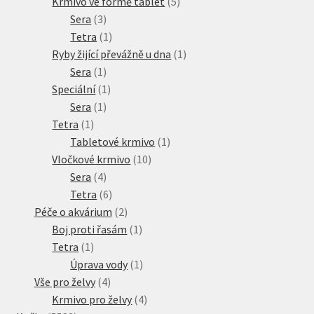
produkty
5
Krmivo ve formě tablet
5
3
produktů
Sera
3
produkty
1
Tetra
1
produkt
1
Ryby žijící převážně u dna
1
1
produkt
Sera
1
produkt
1
Speciální
1
1
produkt
Sera
1
1
produkt
Tetra
1
produkt
1
Tabletové krmivo
1
10
produkt
Vločkové krmivo
10
4
produktů
Sera
4
produkty
6
Tetra
6
produktů
2
Péče o akvárium
2
produkty
1
Boj proti řasám
1
1
produkt
Tetra
1
produkt
1
Úprava vody
1
4
produkt
Vše pro želvy
4
produkty
4
Krmivo pro želvy
4