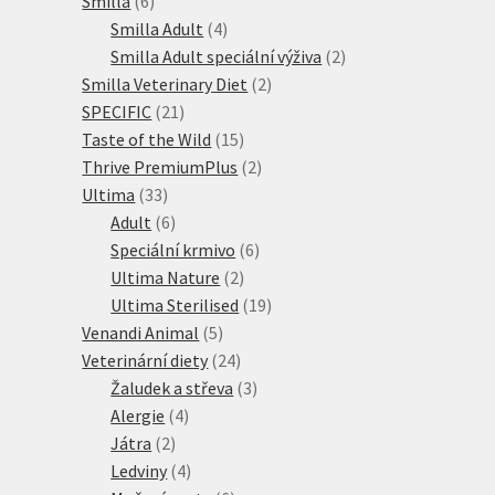
Smilla
6
produktů
4
Smilla Adult
4
produkty
2
Smilla Adult speciální výživa
2
2
produkty
Smilla Veterinary Diet
2
21
produkty
SPECIFIC
21
produktů
15
Taste of the Wild
15
produktů
2
Thrive PremiumPlus
2
33
produkty
Ultima
33
produktů
6
Adult
6
produktů
6
Speciální krmivo
6
2
produktů
Ultima Nature
2
produkty
19
Ultima Sterilised
19
5
produktů
Venandi Animal
5
produktů
24
Veterinární diety
24
produktů
3
Žaludek a střeva
3
4
produkty
Alergie
4
2
produkty
Játra
2
produkty
4
Ledviny
4