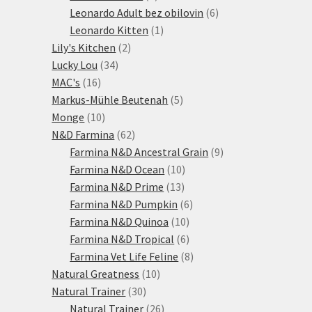
produktů
6
Leonardo Adult bez obilovin
6
1
produktů
Leonardo Kitten
1
2
produkt
Lily's Kitchen
2
34
produkty
Lucky Lou
34
16
produktů
MAC's
16
produktů
5
Markus-Mühle Beutenah
5
10
produktů
Monge
10
produktů
62
N&D Farmina
62
produktů
9
Farmina N&D Ancestral Grain
9
10
produktů
Farmina N&D Ocean
10
13
produktů
Farmina N&D Prime
13
produktů
6
Farmina N&D Pumpkin
6
10
produktů
Farmina N&D Quinoa
10
produktů
6
Farmina N&D Tropical
6
produktů
8
Farmina Vet Life Feline
8
10
produktů
Natural Greatness
10
30
produktů
Natural Trainer
30
produktů
26
Natural Trainer
26