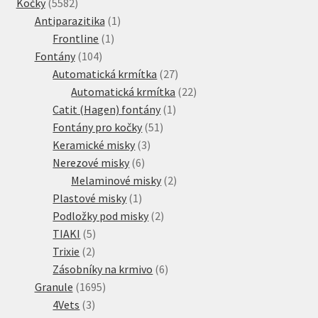
5582
produkty
Kočky
5582
produktů
1
Antiparazitika
1
1
produkt
Frontline
1
104
produkt
Fontány
104
produktů
27
Automatická krmítka
27
produktů
22
Automatická krmítka
22
1
produktů
Catit (Hagen) fontány
1
51
produkt
Fontány pro kočky
51
3
produktů
Keramické misky
3
6
produkty
Nerezové misky
6
produktů
2
Melaminové misky
2
1
produkty
Plastové misky
1
produkt
2
Podložky pod misky
2
5
produkty
TIAKI
5
2
produktů
Trixie
2
produkty
6
Zásobníky na krmivo
6
1695
produktů
Granule
1695
3
produktů
4Vets
3