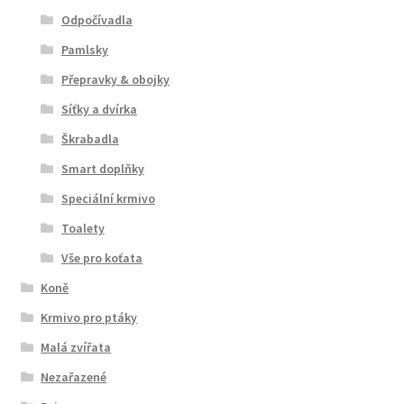
Odpočívadla
Pamlsky
Přepravky & obojky
Síťky a dvírka
Škrabadla
Smart doplňky
Speciální krmivo
Toalety
Vše pro koťata
Koně
Krmivo pro ptáky
Malá zvířata
Nezařazené