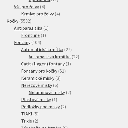
4
produkt
Vše pro želvy
4
produkty
4
Krmivo pro želvy
4
5582
produkty
Kočky
5582
produktů
1
Antiparazitika
1
1
produkt
Frontline
1
104
produkt
Fontány
104
produktů
27
Automatická krmítka
27
produktů
22
Automatická krmítka
22
1
produktů
Catit (Hagen) fontány
1
51
produkt
Fontány pro kočky
51
3
produktů
Keramické misky
3
6
produkty
Nerezové misky
6
produktů
2
Melaminové misky
2
1
produkty
Plastové misky
1
produkt
2
Podložky pod misky
2
5
produkty
TIAKI
5
2
produktů
Trixie
2
produkty
6
Zásobníky na krmivo
6