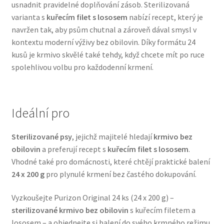
usnadnit pravidelné doplňování zásob. Sterilizovaná
Veterinární dieta pro psy
varianta s
kuřecím filet s lososem
nabízí recept, který je
navržen tak, aby psům chutnal a zároveň dával smysl v
Vodítka a obojky
kontextu moderní výživy bez obilovin. Díky formátu 24
kusů je krmivo skvělé také tehdy, když chcete mít po ruce
Wolf of Wilderness
spolehlivou volbu pro každodenní krmení.
Ideální pro
Sterilizované psy
, jejichž majitelé hledají
krmivo bez
obilovin
a preferují recept s
kuřecím filet s lososem
.
Vhodné také pro domácnosti, které chtějí praktické balení
24 x 200 g
pro plynulé krmení bez častého dokupování.
Vyzkoušejte Purizon Original 24 ks (24 x 200 g) –
sterilizované krmivo bez obilovin
s kuřecím filetem a
lososem – a objednejte si balení do svého krmného režimu.