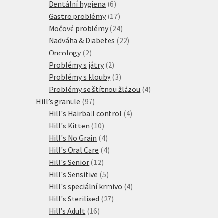
6
produktů
Dentální hygiena
6
produktů
17
Gastro problémy
17
produktů
24
Močové problémy
24
produktů
22
Nadváha & Diabetes
22
2
produktů
Oncology
2
produkty
2
Problémy s játry
2
produkty
3
Problémy s klouby
3
produkty
4
Problémy se štítnou žlázou
4
97
produkty
Hill’s granule
97
produktů
4
Hill's Hairball control
4
10
produkty
Hill's Kitten
10
produktů
4
Hill's No Grain
4
produkty
4
Hill's Oral Care
4
12
produkty
Hill's Senior
12
produktů
5
Hill's Sensitive
5
produktů
4
Hill's speciální krmivo
4
27
produkty
Hill's Sterilised
27
16
produktů
Hill’s Adult
16