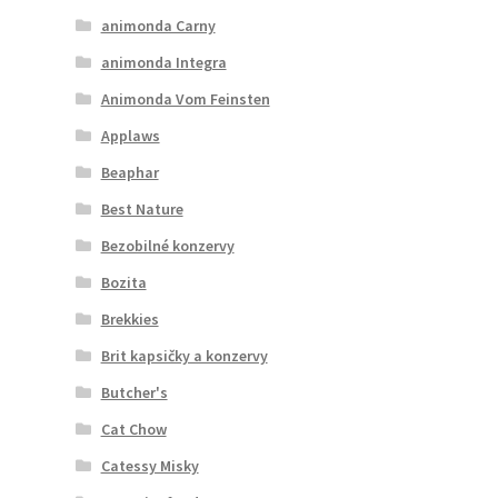
animonda Carny
animonda Integra
Animonda Vom Feinsten
Applaws
Beaphar
Best Nature
Bezobilné konzervy
Bozita
Brekkies
Brit kapsičky a konzervy
Butcher's
Cat Chow
Catessy Misky