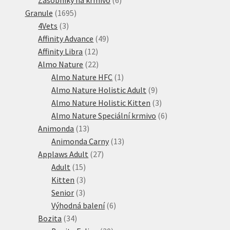
1695
produktů
Granule
1695
3
produktů
4Vets
3
produkty
49
Affinity Advance
49
12
produktů
Affinity Libra
12
produktů
22
Almo Nature
22
produktů
1
Almo Nature HFC
1
produkt
9
Almo Nature Holistic Adult
9
produktů
3
Almo Nature Holistic Kitten
3
produkty
6
Almo Nature Speciální krmivo
6
13
produktů
Animonda
13
produktů
13
Animonda Carny
13
27
produktů
Applaws Adult
27
15
produktů
Adult
15
produktů
3
Kitten
3
3
produkty
Senior
3
produkty
6
Výhodná balení
6
34
produktů
Bozita
34