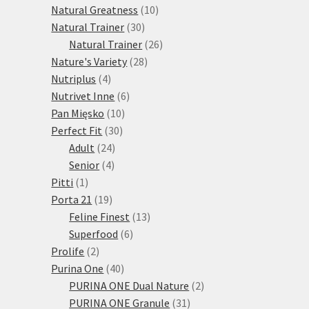
10
produktů
Natural Greatness
10
30
produktů
Natural Trainer
30
produktů
26
Natural Trainer
26
28
produktů
Nature's Variety
28
4
produktů
Nutriplus
4
produkty
6
Nutrivet Inne
6
10
produktů
Pan Mięsko
10
30
produktů
Perfect Fit
30
24
produktů
Adult
24
4
produktů
Senior
4
1
produkty
Pitti
1
produkt
19
Porta 21
19
produktů
13
Feline Finest
13
6
produktů
Superfood
6
2
produktů
Prolife
2
produkty
40
Purina One
40
produktů
2
PURINA ONE Dual Nature
2
31
produkty
PURINA ONE Granule
31