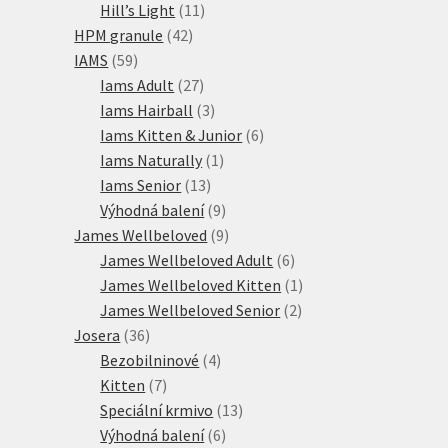
produktů
11
Hill’s Light
11
42
produktů
HPM granule
42
59
produktů
IAMS
59
produktů
27
Iams Adult
27
produktů
3
Iams Hairball
3
produkty
6
Iams Kitten & Junior
6
1
produktů
Iams Naturally
1
13
produkt
Iams Senior
13
produktů
9
Výhodná balení
9
produktů
9
James Wellbeloved
9
produktů
6
James Wellbeloved Adult
6
produktů
1
James Wellbeloved Kitten
1
2
produkt
James Wellbeloved Senior
2
36
produkty
Josera
36
produktů
4
Bezobilninové
4
7
produkty
Kitten
7
produktů
13
Speciální krmivo
13
6
produktů
Výhodná balení
6