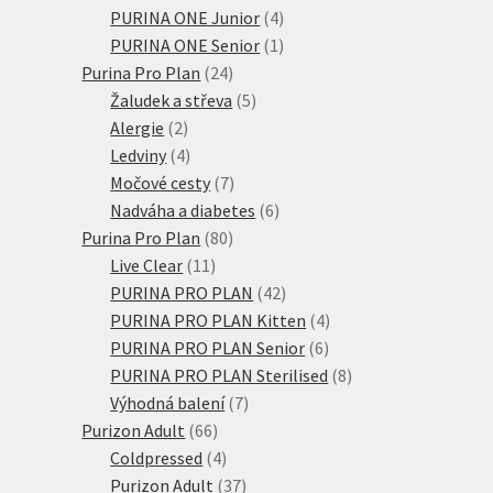
4
produktů
PURINA ONE Junior
4
produkty
1
PURINA ONE Senior
1
24
produkt
Purina Pro Plan
24
produktů
5
Žaludek a střeva
5
2
produktů
Alergie
2
produkty
4
Ledviny
4
produkty
7
Močové cesty
7
produktů
6
Nadváha a diabetes
6
80
produktů
Purina Pro Plan
80
11
produktů
Live Clear
11
produktů
42
PURINA PRO PLAN
42
produktů
4
PURINA PRO PLAN Kitten
4
6
produkty
PURINA PRO PLAN Senior
6
produktů
8
PURINA PRO PLAN Sterilised
8
7
produktů
Výhodná balení
7
66
produktů
Purizon Adult
66
produktů
4
Coldpressed
4
produkty
37
Purizon Adult
37