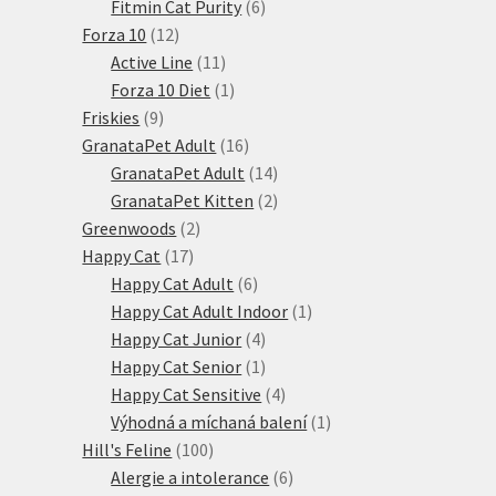
6
produktů
Fitmin Cat Purity
6
12
produktů
Forza 10
12
produktů
11
Active Line
11
produktů
1
Forza 10 Diet
1
9
produkt
Friskies
9
produktů
16
GranataPet Adult
16
produktů
14
GranataPet Adult
14
produktů
2
GranataPet Kitten
2
2
produkty
Greenwoods
2
17
produkty
Happy Cat
17
produktů
6
Happy Cat Adult
6
produktů
1
Happy Cat Adult Indoor
1
4
produkt
Happy Cat Junior
4
produkty
1
Happy Cat Senior
1
produkt
4
Happy Cat Sensitive
4
produkty
1
Výhodná a míchaná balení
1
100
produkt
Hill's Feline
100
produktů
6
Alergie a intolerance
6