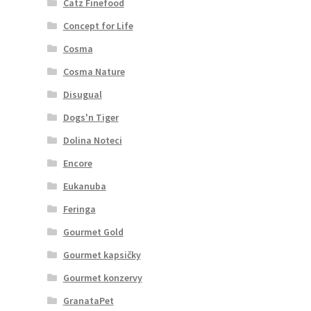
Catz Finefood
Concept for Life
Cosma
Cosma Nature
Disugual
Dogs'n Tiger
Dolina Noteci
Encore
Eukanuba
Feringa
Gourmet Gold
Gourmet kapsičky
Gourmet konzervy
GranataPet