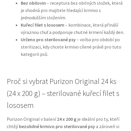
Bez obilovin
– receptura bez obilných složek, která
je vhodná pro majitele hledající krmivo s
N&D Farmina pro psy — Italské holistic krmivo
jednodušším složením.
Kuřecí filet s lososem
– kombinace, která přináší
Oblečky pro psy
výraznou chuť a podporuje chutné krmení každý den.
Určeno pro sterilované psy
– volba pro období po
Pamlsky pro psy
sterilizaci, kdy chcete krmivo cílené právě pro tuto
kategorii psů.
Pelíšky pro psy
Ortopedické pelíšky
Proč si vybrat Purizon Original 24 ks
(24 x 200 g) – sterilované kuřecí filet s
Přepravky pro psy
lososem
Purizon pro psy — Vysoký obsah masa, bez obilovin
Purizon Original v balení
24 x 200 g
je ideální pro ty, kteří
Royal Canin pro psy
chtějí
bezobilné krmivo pro sterilované psy
a zároveň si