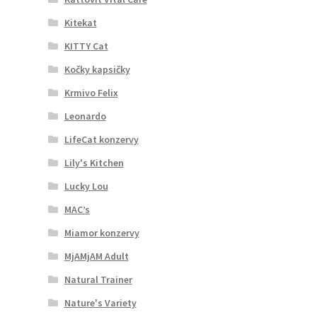
Kitekat
KITTY Cat
Kočky kapsičky
Krmivo Felix
Leonardo
LifeCat konzervy
Lily's Kitchen
Lucky Lou
MAC’s
Miamor konzervy
MjAMjAM Adult
Natural Trainer
Nature's Variety