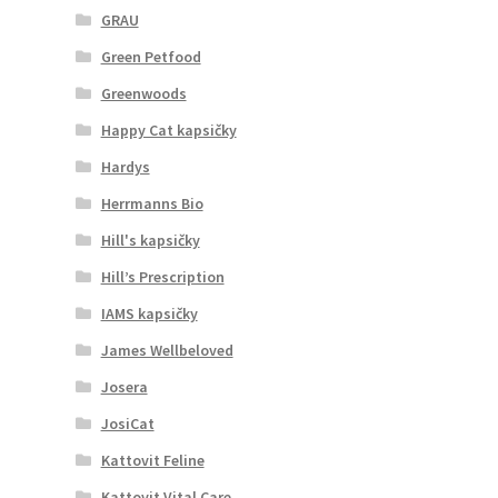
GRAU
Green Petfood
Greenwoods
Happy Cat kapsičky
Hardys
Herrmanns Bio
Hill's kapsičky
Hill’s Prescription
IAMS kapsičky
James Wellbeloved
Josera
JosiCat
Kattovit Feline
Kattovit Vital Care