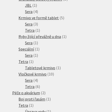
1
produktů
JBL
1
produkt
4
Sera
4
produkty
5
Krmivo ve formě tablet
5
3
produktů
Sera
3
produkty
1
Tetra
1
produkt
1
Ryby žijící převážně u dna
1
1
produkt
Sera
1
produkt
1
Speciální
1
1
produkt
Sera
1
1
produkt
Tetra
1
produkt
1
Tabletové krmivo
1
10
produkt
Vločkové krmivo
10
4
produktů
Sera
4
produkty
6
Tetra
6
produktů
2
Péče o akvárium
2
produkty
1
Boj proti řasám
1
1
produkt
Tetra
1
produkt
1
Úprava vody
1