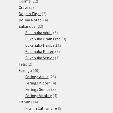
12
produktů
Cosma
12
5
produktů
Crave
5
produktů
2
Dogs'n Tiger
2
produkty
4
Dolina Noteci
4
22
produkty
Eukanuba
22
produktů
6
Eukanuba Adult
6
produktů
9
Eukanuba Grain Free
9
3
produktů
Eukanuba Hairball
3
3
produkty
Eukanuba Kitten
3
1
produkty
Eukanuba Senior
1
2
produkt
Felix
2
produkty
40
Feringa
40
produktů
26
Feringa Adult
26
produktů
4
Feringa Kitten
4
3
produkty
Feringa Senior
3
produkty
4
Feringa Vitality
4
14
produkty
Fitmin
14
produktů
8
Fitmin Cat for Life
8