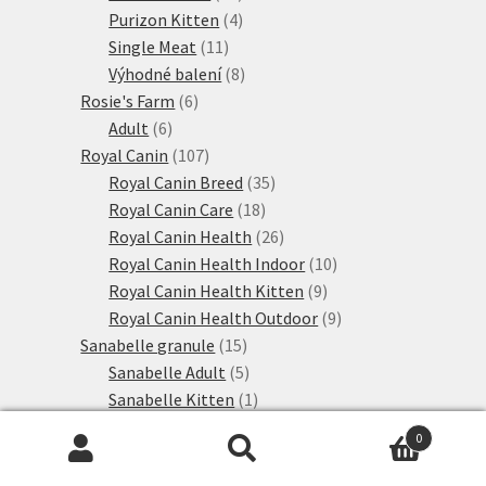
produktů
4
Purizon Kitten
4
11
produkty
Single Meat
11
produktů
8
Výhodné balení
8
6
produktů
Rosie's Farm
6
6
produktů
Adult
6
produktů
107
Royal Canin
107
produktů
35
Royal Canin Breed
35
18
produktů
Royal Canin Care
18
produktů
26
Royal Canin Health
26
produktů
10
Royal Canin Health Indoor
10
9
produktů
Royal Canin Health Kitten
9
produktů
9
Royal Canin Health Outdoor
9
15
produktů
Sanabelle granule
15
produktů
5
Sanabelle Adult
5
produktů
1
Sanabelle Kitten
1
1
produkt
Sanabelle Senior
1
0
produkt
8
Sanabelle speciální výživa
8
Hledat:
Hledat
28
produktů
Schesir
28