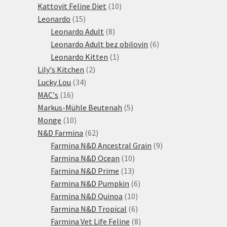
produktů
10
Kattovit Feline Diet
10
15
produktů
Leonardo
15
produktů
8
Leonardo Adult
8
produktů
6
Leonardo Adult bez obilovin
6
1
produktů
Leonardo Kitten
1
2
produkt
Lily's Kitchen
2
34
produkty
Lucky Lou
34
16
produktů
MAC's
16
produktů
5
Markus-Mühle Beutenah
5
10
produktů
Monge
10
produktů
62
N&D Farmina
62
produktů
9
Farmina N&D Ancestral Grain
9
10
produktů
Farmina N&D Ocean
10
13
produktů
Farmina N&D Prime
13
produktů
6
Farmina N&D Pumpkin
6
10
produktů
Farmina N&D Quinoa
10
produktů
6
Farmina N&D Tropical
6
produktů
8
Farmina Vet Life Feline
8