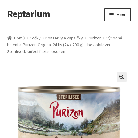
Reptarium
Přeskočit
Přejít
Menu
na
k
navigaci
obsahu
Úvodní stránka
webu
Domů
Kočky
Konzervy a kapsičky
Purizon
Výhodné
balení
Purizon Original 24 ks (24 x 200 g) – bez obilovin –
Košík
Sterilised: kuřecí filet s lososem
Malá zvířata — Klece, krmivo, vybavení
Můj účet
Obchod
Pokladna
Vše pro kočky