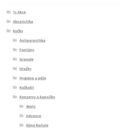
% Akce
Akvaristika
Kočky
Antiparazitika
Fontány
Granule
Hračky
Hygiena a péče
Kočkolit
Konzervy a kapsičky
4vets
Advance
Almo Nature