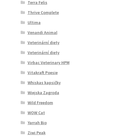
Terra Felis
Thrive Complete
Ultima
Venandi Animal
Veterinární diety
Veterinární diety
Virbac Veterinary HPM
Vitakraft Poesie
Whiskas kapsičky
Wiejska Zagroda
Wild Freedom
WOW Cat
Yarrah Bio
Ziwi Peak