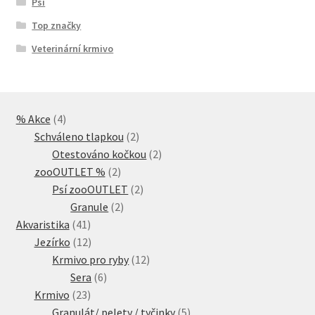
Psi
Top značky
Veterinární krmivo
4
% Akce
4
produkty
2
Schváleno tlapkou
2
produkty
2
Otestováno kočkou
2
2
produkty
zooOUTLET %
2
produkty
2
Psí zooOUTLET
2
2
produkty
Granule
2
41
produkty
Akvaristika
41
produktů
12
Jezírko
12
produktů
12
Krmivo pro ryby
12
6
produktů
Sera
6
23
produktů
Krmivo
23
produktů
5
Granulát/ pelety / tyčinky
5