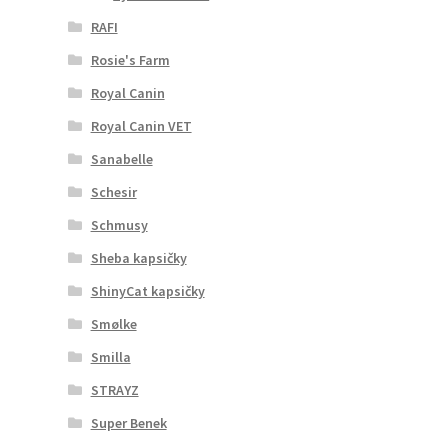
RAFI
Rosie's Farm
Royal Canin
Royal Canin VET
Sanabelle
Schesir
Schmusy
Sheba kapsičky
ShinyCat kapsičky
Smølke
Smilla
STRAYZ
Super Benek