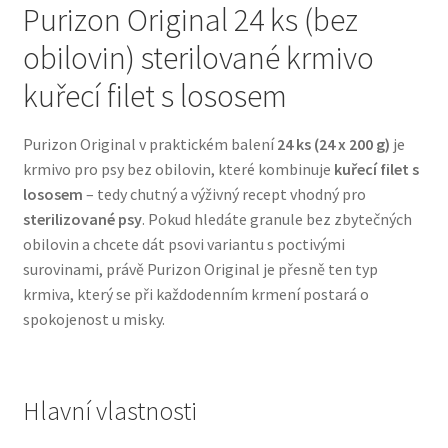
Purizon Original 24 ks (bez
obilovin) sterilované krmivo
Bozita pro psy — Švédské krmivo s nordickou kvalitou
kuřecí filet s lososem
Brit pro psy
Purizon Original v praktickém balení
24 ks (24 x 200 g)
je
Granule pro psy
krmivo pro psy bez obilovin, které kombinuje
kuřecí filet s
lososem
– tedy chutný a výživný recept vhodný pro
Natural Trainer pro psy — Italské krmivo s
sterilizované psy
. Pokud hledáte granule bez zbytečných
přírodními složkami
obilovin a chcete dát psovi variantu s poctivými
surovinami, právě Purizon Original je přesně ten typ
Happy Dog — Německá kvalita a přirozené složení
krmiva, který se při každodenním krmení postará o
spokojenost u misky.
Hill’s pro psy
Hračky pro psy
Hlavní vlastnosti
Konzervy a kapsičky pro psy