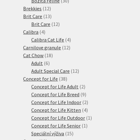
produktů
30
Bozita Feline
30
12
produktů
Brekkies
12
produktů
13
Brit Care
13
produktů
12
Brit Care
12
4
produktů
Calibra
4
produkty
4
Calibra Cat Life
4
12
produkty
Carnilove granule
12
18
produktů
Cat Chow
18
6
produktů
Adult
6
produktů
12
Adult Special Care
12
38
produktů
Concept for Life
38
produktů
2
Concept for Life Adult
2
produkty
9
Concept for Life Breed
9
produktů
2
Concept for Life Indoor
2
4
produkty
Concept for Life Kitten
4
produkty
1
Concept for Life Outdoor
1
1
produkt
Concept for Life Senior
1
15
produkt
Speciální výživa
15