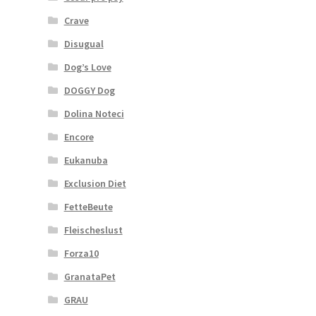
Crave
Disugual
Dog’s Love
DOGGY Dog
Dolina Noteci
Encore
Eukanuba
Exclusion Diet
FetteBeute
Fleischeslust
Forza10
GranataPet
GRAU