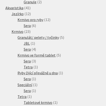
2
produkty
Granule
2
41
produkty
Akvaristika
41
produktů
12
Jezírko
12
produktů
12
Krmivo pro ryby
12
6
produktů
Sera
6
23
produktů
Krmivo
23
produktů
5
Granulát/ pelety / tyčinky
5
1
produktů
JBL
1
produkt
4
Sera
4
produkty
5
Krmivo ve formě tablet
5
3
produktů
Sera
3
produkty
1
Tetra
1
produkt
1
Ryby žijící převážně u dna
1
1
produkt
Sera
1
produkt
1
Speciální
1
1
produkt
Sera
1
1
produkt
Tetra
1
produkt
1
Tabletové krmivo
1