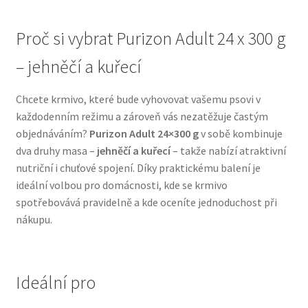
N&D Farmina pro psy — Italské holistic krmivo
Proč si vybrat Purizon Adult 24 x 300 g
– jehněčí a kuřecí
Oblečky pro psy
Chcete krmivo, které bude vyhovovat vašemu psovi v
Pamlsky pro psy
každodenním režimu a zároveň vás nezatěžuje častým
objednáváním?
Purizon Adult 24×300 g
v sobě kombinuje
Pelíšky pro psy
dva druhy masa –
jehněčí a kuřecí
– takže nabízí atraktivní
nutriční i chuťové spojení. Díky praktickému balení je
Ortopedické pelíšky
ideální volbou pro domácnosti, kde se krmivo
spotřebovává pravidelně a kde oceníte jednoduchost při
Přepravky pro psy
nákupu.
Purizon pro psy — Vysoký obsah masa, bez obilovin
Ideální pro
Royal Canin pro psy