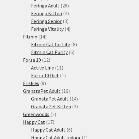
produktů
26
Feringa Adult
26
produktů
4
Feringa Kitten
4
3
produkty
Feringa Senior
3
produkty
4
Feringa Vitality
4
14
produkty
Fitmin
14
produktů
8
Fitmin Cat for Life
8
6
produktů
Fitmin Cat Purity
6
12
produktů
Forza 10
12
produktů
11
Active Line
11
produktů
1
Forza 10 Diet
1
9
produkt
Friskies
9
produktů
16
GranataPet Adult
16
produktů
14
GranataPet Adult
14
produktů
2
GranataPet Kitten
2
2
produkty
Greenwoods
2
17
produkty
Happy Cat
17
produktů
6
Happy Cat Adult
6
produktů
1
Happy Cat Adult Indoor
1