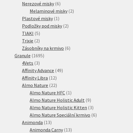
6
produkty
Nerezové misky
6
produktů
2
Melaminové misky
2
1
produkty
Plastové misky
1
produkt
2
Podložky pod misky
2
5
produkty
TIAKI
5
2
produktů
Trixie
2
produkty
6
Zásobníky na krmivo
6
1695
produktů
Granule
1695
3
produktů
4Vets
3
produkty
49
Affinity Advance
49
12
produktů
Affinity Libra
12
produktů
22
Almo Nature
22
produktů
1
Almo Nature HFC
1
produkt
9
Almo Nature Holistic Adult
9
produktů
3
Almo Nature Holistic Kitten
3
produkty
6
Almo Nature Speciální krmivo
6
13
produktů
Animonda
13
produktů
13
Animonda Carny
13