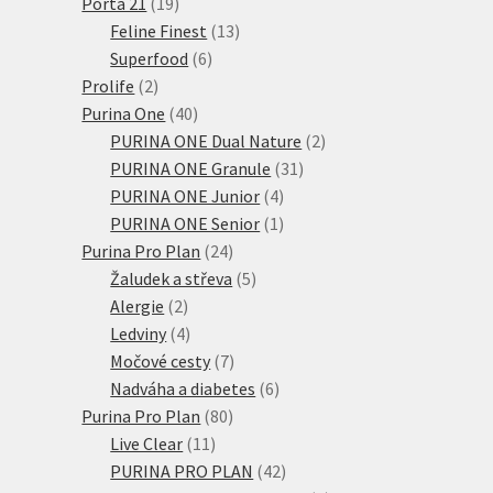
produkt
19
Porta 21
19
produktů
13
Feline Finest
13
6
produktů
Superfood
6
2
produktů
Prolife
2
produkty
40
Purina One
40
produktů
2
PURINA ONE Dual Nature
2
31
produkty
PURINA ONE Granule
31
4
produktů
PURINA ONE Junior
4
produkty
1
PURINA ONE Senior
1
24
produkt
Purina Pro Plan
24
produktů
5
Žaludek a střeva
5
2
produktů
Alergie
2
produkty
4
Ledviny
4
produkty
7
Močové cesty
7
produktů
6
Nadváha a diabetes
6
80
produktů
Purina Pro Plan
80
11
produktů
Live Clear
11
produktů
42
PURINA PRO PLAN
42