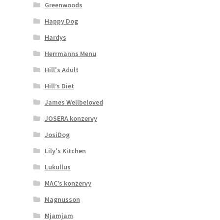
Greenwoods
Happy Dog
Hardys
Herrmanns Menu
Hill's Adult
Hill’s Diet
James Wellbeloved
JOSERA konzervy
JosiDog
Lily's Kitchen
Lukullus
MAC’s konzervy
Magnusson
Mjamjam