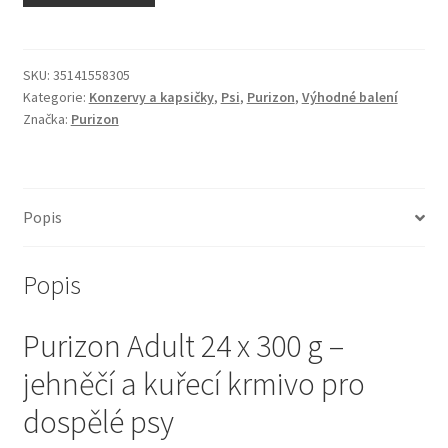
N&D Farmina pro kočky — Italské holistic krmivo
Odpočívadla pro kočky
SKU:
35141558305
Kategorie:
Konzervy a kapsičky
,
Psi
,
Purizon
,
Výhodné balení
Značka:
Purizon
Pamlsky pro kočky
Purizon pro kočky
Popis
Royal Canin pro kočky
Popis
Škrabadla pro kočky
Purizon Adult 24 x 300 g –
Veterinární dieta pro kočky
jehněčí a kuřecí krmivo pro
Vše pro psy — Krmivo, doplňky, vybavení
dospělé psy
Boudy a výběhy