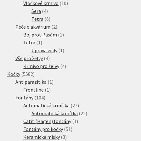
10
produkt
Vločkové krmivo
10
4
produktů
Sera
4
produkty
6
Tetra
6
produktů
2
Péče o akvárium
2
produkty
1
Boj proti řasám
1
1
produkt
Tetra
1
produkt
1
Úprava vody
1
4
produkt
Vše pro želvy
4
produkty
4
Krmivo pro želvy
4
5582
produkty
Kočky
5582
produktů
1
Antiparazitika
1
1
produkt
Frontline
1
104
produkt
Fontány
104
produktů
27
Automatická krmítka
27
produktů
22
Automatická krmítka
22
1
produktů
Catit (Hagen) fontány
1
51
produkt
Fontány pro kočky
51
3
produktů
Keramické misky
3