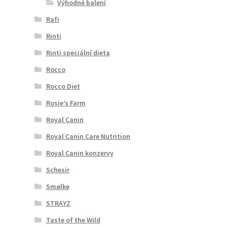
Výhodné balení
Rafi
Rinti
Rinti speciální dieta
Rocco
Rocco Diet
Rosie’s Farm
Royal Canin
Royal Canin Care Nutrition
Royal Canin konzervy
Schesir
Smølke
STRAYZ
Taste of the Wild