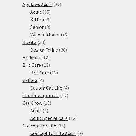
27
produktů
Applaws Adult
27
15
produktů
Adult
15
produktů
3
Kitten
3
3
produkty
Senior
3
produkty
6
Výhodná balení
6
34
produktů
Bozita
34
produktů
30
Bozita Feline
30
12
produktů
Brekkies
12
produktů
13
Brit Care
13
produktů
12
Brit Care
12
4
produktů
Calibra
4
produkty
4
Calibra Cat Life
4
12
produkty
Carnilove granule
12
18
produktů
Cat Chow
18
6
produktů
Adult
6
produktů
12
Adult Special Care
12
38
produktů
Concept for Life
38
produktů
2
Concept for Life Adult
2