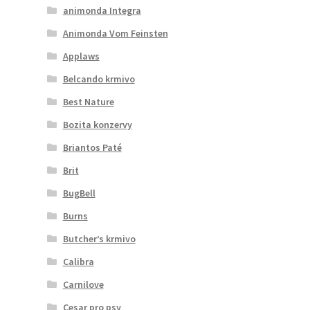
animonda Integra
Animonda Vom Feinsten
Applaws
Belcando krmivo
Best Nature
Bozita konzervy
Briantos Paté
Brit
BugBell
Burns
Butcher’s krmivo
Calibra
Carnilove
Cesar pro psy