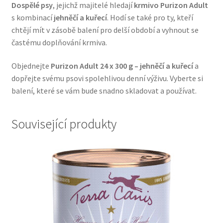
Dospělé psy
, jejichž majitelé hledají
krmivo Purizon Adult
Veterinární dieta pro psy
s kombinací
jehněčí a kuřecí
. Hodí se také pro ty, kteří
chtějí mít v zásobě balení pro delší období a vyhnout se
Vodítka a obojky
častému doplňování krmiva.
Wolf of Wilderness
Objednejte
Purizon Adult 24 x 300 g – jehněčí a kuřecí
a
dopřejte svému psovi spolehlivou denní výživu. Vyberte si
balení, které se vám bude snadno skladovat a používat.
Související produkty