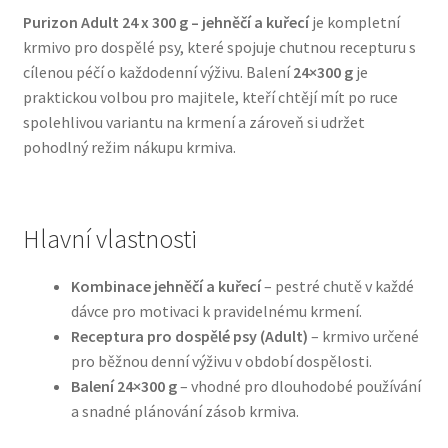
Purizon Adult 24 x 300 g – jehněčí a kuřecí
je kompletní
krmivo pro dospělé psy, které spojuje chutnou recepturu s
Bozita pro psy — Švédské krmivo s nordickou kvalitou
cílenou péčí o každodenní výživu. Balení
24×300 g
je
praktickou volbou pro majitele, kteří chtějí mít po ruce
Brit pro psy
spolehlivou variantu na krmení a zároveň si udržet
pohodlný režim nákupu krmiva.
Granule pro psy
Natural Trainer pro psy — Italské krmivo s
přírodními složkami
Hlavní vlastnosti
Happy Dog — Německá kvalita a přirozené složení
Kombinace jehněčí a kuřecí
– pestré chutě v každé
dávce pro motivaci k pravidelnému krmení.
Receptura pro dospělé psy (Adult)
– krmivo určené
Hill’s pro psy
pro běžnou denní výživu v období dospělosti.
Balení 24×300 g
– vhodné pro dlouhodobé používání
Hračky pro psy
a snadné plánování zásob krmiva.
Konzervy a kapsičky pro psy