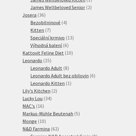
2
produkt
James Wellbeloved Senior
2
36
produkty
Josera
36
produktů
4
Bezobilninové
4
7
produkty
Kitten
7
produktů
13
Speciální krmivo
13
6
produktů
Výhodná balení
6
produktů
10
Kattovit Feline Diet
10
15
produktů
Leonardo
15
produktů
8
Leonardo Adult
8
produktů
6
Leonardo Adult bez obilovin
6
1
produktů
Leonardo Kitten
1
2
produkt
Lily's Kitchen
2
34
produkty
Lucky Lou
34
16
produktů
MAC's
16
produktů
5
Markus-Mühle Beutenah
5
10
produktů
Monge
10
produktů
62
N&D Farmina
62
produktů
9