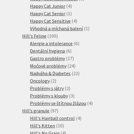
4
produkt
Happy Cat Junior
4
produkty
1
Happy Cat Senior
1
produkt
4
Happy Cat Sensitive
4
produkty
1
Výhodná a míchaná balení
1
100
produkt
Hill's Feline
100
produktů
6
Alergie a intolerance
6
6
produktů
Dentální hygiena
6
produktů
17
Gastro problémy
17
produktů
24
Močové problémy
24
produktů
22
Nadváha & Diabetes
22
2
produktů
Oncology
2
produkty
2
Problémy s játry
2
produkty
3
Problémy s klouby
3
produkty
4
Problémy se štítnou žlázou
4
97
produkty
Hill’s granule
97
produktů
4
Hill's Hairball control
4
10
produkty
Hill's Kitten
10
produktů
4
Hill's No Grain
4