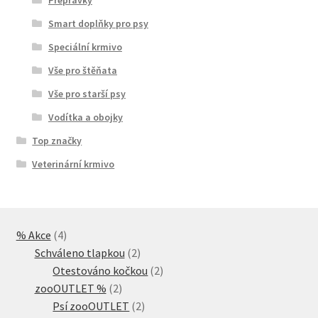
Smart doplňky pro psy
Speciální krmivo
Vše pro štěňata
Vše pro starší psy
Vodítka a obojky
Top značky
Veterinární krmivo
4
% Akce
4
produkty
2
Schváleno tlapkou
2
produkty
2
Otestováno kočkou
2
2
produkty
zooOUTLET %
2
produkty
2
Psí zooOUTLET
2