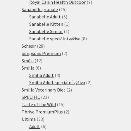
produktů
9
Royal Canin Health Outdoor
9
15
produktů
Sanabelle granule
15
produktů
5
Sanabelle Adult
5
produktů
1
Sanabelle Kitten
1
1
produkt
Sanabelle Senior
1
produkt
8
Sanabelle speciální výživa
8
28
produktů
Schesir
28
produktů
2
Simpsons Premium
2
12
produkty
Směsi
12
6
produktů
Smilla
6
produktů
4
Smilla Adult
4
produkty
2
Smilla Adult speciální výživa
2
2
produkty
Smilla Veterinary Diet
2
21
produkty
SPECIFIC
21
produktů
15
Taste of the Wild
15
produktů
2
Thrive PremiumPlus
2
33
produkty
Ultima
33
produktů
6
Adult
6