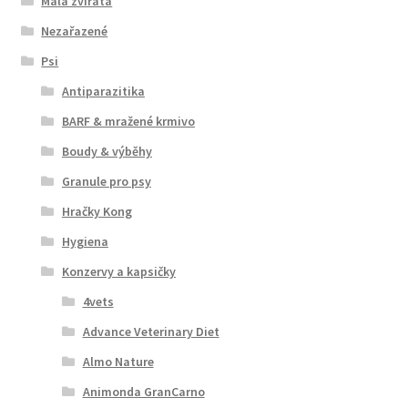
Malá zvířata
Nezařazené
Psi
Antiparazitika
BARF & mražené krmivo
Boudy & výběhy
Granule pro psy
Hračky Kong
Hygiena
Konzervy a kapsičky
4vets
Advance Veterinary Diet
Almo Nature
Animonda GranCarno