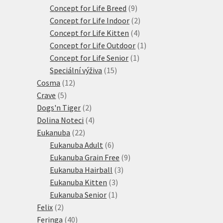
produkty
9
Concept for Life Breed
9
produktů
2
Concept for Life Indoor
2
4
produkty
Concept for Life Kitten
4
produkty
1
Concept for Life Outdoor
1
1
produkt
Concept for Life Senior
1
15
produkt
Speciální výživa
15
12
produktů
Cosma
12
5
produktů
Crave
5
produktů
2
Dogs'n Tiger
2
produkty
4
Dolina Noteci
4
22
produkty
Eukanuba
22
produktů
6
Eukanuba Adult
6
produktů
9
Eukanuba Grain Free
9
3
produktů
Eukanuba Hairball
3
3
produkty
Eukanuba Kitten
3
1
produkty
Eukanuba Senior
1
2
produkt
Felix
2
produkty
40
Feringa
40