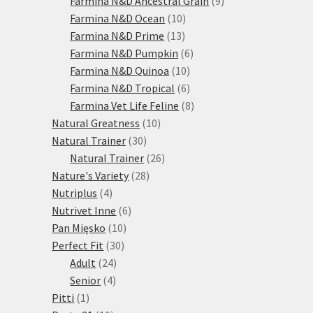
Farmina N&D Ancestral Grain
9
10
produktů
Farmina N&D Ocean
10
13
produktů
Farmina N&D Prime
13
produktů
6
Farmina N&D Pumpkin
6
10
produktů
Farmina N&D Quinoa
10
produktů
6
Farmina N&D Tropical
6
produktů
8
Farmina Vet Life Feline
8
10
produktů
Natural Greatness
10
30
produktů
Natural Trainer
30
produktů
26
Natural Trainer
26
28
produktů
Nature's Variety
28
4
produktů
Nutriplus
4
produkty
6
Nutrivet Inne
6
10
produktů
Pan Mięsko
10
30
produktů
Perfect Fit
30
24
produktů
Adult
24
4
produktů
Senior
4
1
produkty
Pitti
1