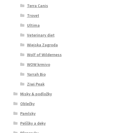
Terra Canis
Trovet
Ultima
Veterinary diet
Wiejska Zagroda
Wolf of Wilderness
WOW krmivo
Yarrah Bio
Ziwi Peak
Misky & podložky
Oblečky
Pamlsky
Pelíšky a deky
Přepravky