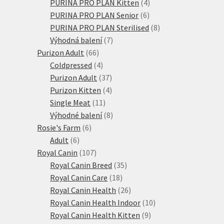
produktů
4
PURINA PRO PLAN Kitten
4
6
produkty
PURINA PRO PLAN Senior
6
produktů
8
PURINA PRO PLAN Sterilised
8
7
produktů
Výhodná balení
7
66
produktů
Purizon Adult
66
produktů
4
Coldpressed
4
produkty
37
Purizon Adult
37
produktů
4
Purizon Kitten
4
11
produkty
Single Meat
11
produktů
8
Výhodné balení
8
6
produktů
Rosie's Farm
6
6
produktů
Adult
6
produktů
107
Royal Canin
107
produktů
35
Royal Canin Breed
35
18
produktů
Royal Canin Care
18
produktů
26
Royal Canin Health
26
produktů
10
Royal Canin Health Indoor
10
9
produktů
Royal Canin Health Kitten
9