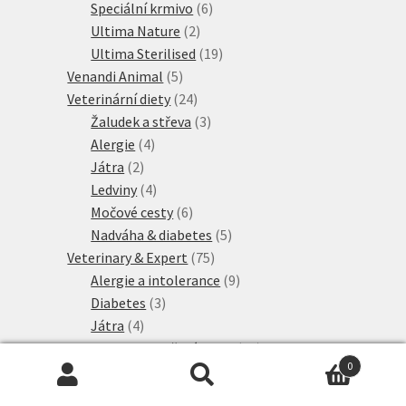
produktů
6
Speciální krmivo
6
2
produktů
Ultima Nature
2
produkty
19
Ultima Sterilised
19
5
produktů
Venandi Animal
5
produktů
24
Veterinární diety
24
produktů
3
Žaludek a střeva
3
4
produkty
Alergie
4
2
produkty
Játra
2
produkty
4
Ledviny
4
produkty
6
Močové cesty
6
produktů
5
Nadváha & diabetes
5
75
produktů
Veterinary & Expert
75
produktů
9
Alergie a intolerance
9
3
produktů
Diabetes
3
4
produkty
Játra
4
produkty
21
Ledviny a močové cesty
21
0
7
produktů
Mature
7
Hledat:
Hledat
produktů
4
Neutered
4