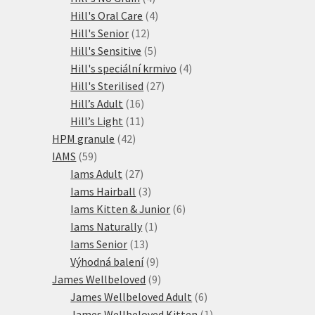
produkty
4
Hill's Oral Care
4
12
produkty
Hill's Senior
12
produktů
5
Hill's Sensitive
5
produktů
4
Hill's speciální krmivo
4
27
produkty
Hill's Sterilised
27
16
produktů
Hill’s Adult
16
produktů
11
Hill’s Light
11
42
produktů
HPM granule
42
59
produktů
IAMS
59
produktů
27
Iams Adult
27
produktů
3
Iams Hairball
3
produkty
6
Iams Kitten & Junior
6
1
produktů
Iams Naturally
1
13
produkt
Iams Senior
13
produktů
9
Výhodná balení
9
produktů
9
James Wellbeloved
9
produktů
6
James Wellbeloved Adult
6
produktů
1
James Wellbeloved Kitten
1