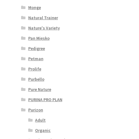
Monge
Natural Trainer
Nature's Variety
Pan Mięsko
Pedigree
Petman
Prolife
Purbello
Pure Nature
PURINA PRO PLAN
Purizon
Adult
Organic