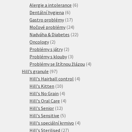
produktů
6
Alergie a intolerance
6
6
produktů
Dentální hygiena
6
produktů
17
Gastro problémy
17
produktů
24
Močové problémy
24
produktů
22
Nadváha & Diabetes
22
2
produktů
Oncology
2
produkty
2
Problémy s játry
2
produkty
3
Problémy s klouby
3
produkty
4
Problémy se štítnou žlázou
4
97
produkty
Hill’s granule
97
produktů
4
Hill's Hairball control
4
10
produkty
Hill's Kitten
10
produktů
4
Hill's No Grain
4
produkty
4
Hill's Oral Care
4
12
produkty
Hill's Senior
12
produktů
5
Hill's Sensitive
5
produktů
4
Hill's speciální krmivo
4
27
produkty
Hill's Sterilised
27