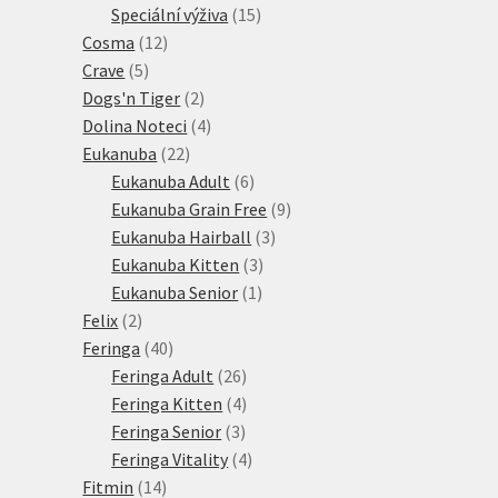
15
produkt
Speciální výživa
15
12
produktů
Cosma
12
5
produktů
Crave
5
produktů
2
Dogs'n Tiger
2
produkty
4
Dolina Noteci
4
22
produkty
Eukanuba
22
produktů
6
Eukanuba Adult
6
produktů
9
Eukanuba Grain Free
9
3
produktů
Eukanuba Hairball
3
3
produkty
Eukanuba Kitten
3
1
produkty
Eukanuba Senior
1
2
produkt
Felix
2
produkty
40
Feringa
40
produktů
26
Feringa Adult
26
produktů
4
Feringa Kitten
4
3
produkty
Feringa Senior
3
produkty
4
Feringa Vitality
4
14
produkty
Fitmin
14