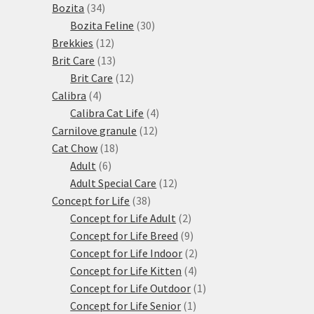
34
produktů
Bozita
34
produktů
30
Bozita Feline
30
12
produktů
Brekkies
12
produktů
13
Brit Care
13
produktů
12
Brit Care
12
4
produktů
Calibra
4
produkty
4
Calibra Cat Life
4
12
produkty
Carnilove granule
12
18
produktů
Cat Chow
18
6
produktů
Adult
6
produktů
12
Adult Special Care
12
38
produktů
Concept for Life
38
produktů
2
Concept for Life Adult
2
produkty
9
Concept for Life Breed
9
produktů
2
Concept for Life Indoor
2
4
produkty
Concept for Life Kitten
4
produkty
1
Concept for Life Outdoor
1
1
produkt
Concept for Life Senior
1