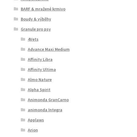
BARF & mražené krmivo
Boudy & výběhy
Granule pro psy
4Vets
Advance Maxi Medium
Affinity Libra
Affinity Ultima
Almo Nature
Alpha Spirit
Animonda GranCarno
animonda Integra
Applaws
Arion