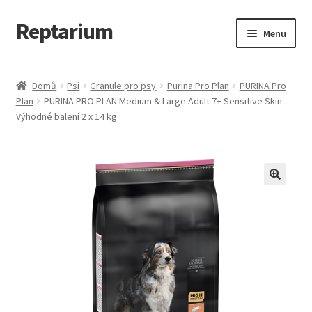
Reptarium
Přeskočit
Přejít
Menu
na
k
navigaci
obsahu
Úvodní stránka
webu
Domů
Psi
Granule pro psy
Purina Pro Plan
PURINA Pro
Plan
PURINA PRO PLAN Medium & Large Adult 7+ Sensitive Skin –
Košík
Výhodné balení 2 x 14 kg
Malá zvířata — Klece, krmivo, vybavení
Můj účet
Obchod
Pokladna
Vše pro kočky