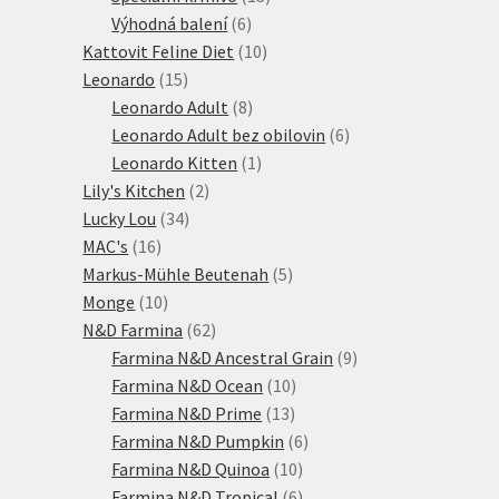
6
produktů
Výhodná balení
6
produktů
10
Kattovit Feline Diet
10
15
produktů
Leonardo
15
produktů
8
Leonardo Adult
8
produktů
6
Leonardo Adult bez obilovin
6
1
produktů
Leonardo Kitten
1
2
produkt
Lily's Kitchen
2
34
produkty
Lucky Lou
34
16
produktů
MAC's
16
produktů
5
Markus-Mühle Beutenah
5
10
produktů
Monge
10
produktů
62
N&D Farmina
62
produktů
9
Farmina N&D Ancestral Grain
9
10
produktů
Farmina N&D Ocean
10
13
produktů
Farmina N&D Prime
13
produktů
6
Farmina N&D Pumpkin
6
10
produktů
Farmina N&D Quinoa
10
produktů
6
Farmina N&D Tropical
6