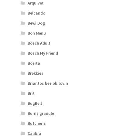
Arquivet
Belcando
Bewi Dog
Bon Menu
Bosch Adult
Bosch My Friend
Bozita
Brekkies
Briantos bez obilovin
Brit
BugBell
Burns granule
Butcher's
Calibra