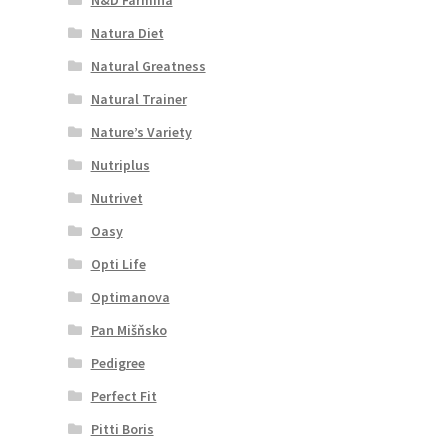
Natura Diet
Natural Greatness
Natural Trainer
Nature’s Variety
Nutriplus
Nutrivet
Oasy
Opti Life
Optimanova
Pan Mišňsko
Pedigree
Perfect Fit
Pitti Boris