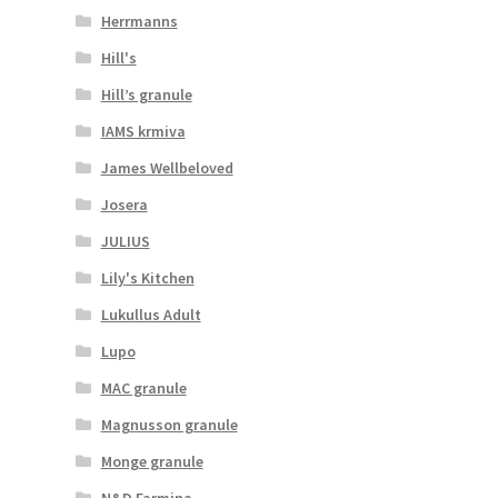
Herrmanns
Hill's
Hill’s granule
IAMS krmiva
James Wellbeloved
Josera
JULIUS
Lily's Kitchen
Lukullus Adult
Lupo
MAC granule
Magnusson granule
Monge granule
N&D Farmina