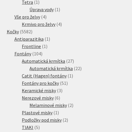
1
produkt
Tetra
1
produkt
1
Úprava vody
1
4
produkt
Vše pro želvy
4
produkty
4
Krmivo pro želvy
4
5582
produkty
Kočky
5582
produktů
1
Antiparazitika
1
1
produkt
Frontline
1
104
produkt
Fontány
104
produktů
27
Automatická krmítka
27
produktů
22
Automatická krmítka
22
1
produktů
Catit (Hagen) fontány
1
51
produkt
Fontány pro kočky
51
3
produktů
Keramické misky
3
6
produkty
Nerezové misky
6
produktů
2
Melaminové misky
2
1
produkty
Plastové misky
1
produkt
2
Podložky pod misky
2
5
produkty
TIAKI
5