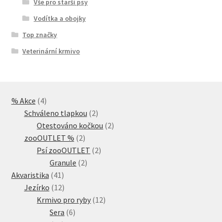
Vše pro starší psy
Vodítka a obojky
Top značky
Veterinární krmivo
4
% Akce
4
produkty
2
Schváleno tlapkou
2
produkty
2
Otestováno kočkou
2
2
produkty
zooOUTLET %
2
produkty
2
Psí zooOUTLET
2
2
produkty
Granule
2
41
produkty
Akvaristika
41
produktů
12
Jezírko
12
produktů
12
Krmivo pro ryby
12
6
produktů
Sera
6