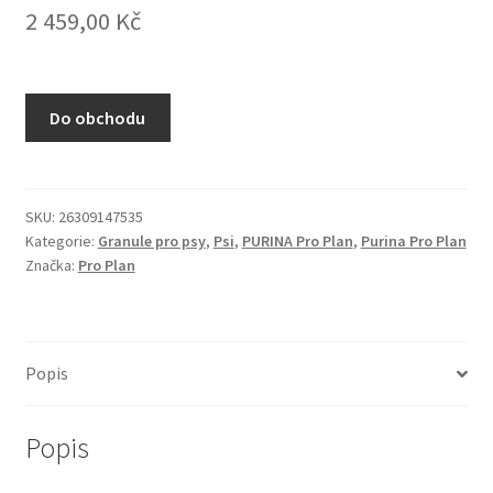
2 459,00
Kč
N&D Farmina pro kočky — Italské holistic krmivo
Odpočívadla pro kočky
Do obchodu
Pamlsky pro kočky
Purizon pro kočky
SKU:
26309147535
Kategorie:
Granule pro psy
,
Psi
,
PURINA Pro Plan
,
Purina Pro Plan
Royal Canin pro kočky
Značka:
Pro Plan
Škrabadla pro kočky
Veterinární dieta pro kočky
Popis
Vše pro psy — Krmivo, doplňky, vybavení
Popis
Boudy a výběhy