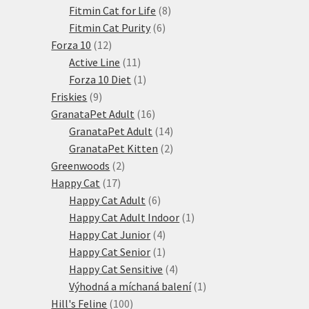
produktů
8
Fitmin Cat for Life
8
6
produktů
Fitmin Cat Purity
6
12
produktů
Forza 10
12
produktů
11
Active Line
11
produktů
1
Forza 10 Diet
1
9
produkt
Friskies
9
produktů
16
GranataPet Adult
16
produktů
14
GranataPet Adult
14
produktů
2
GranataPet Kitten
2
2
produkty
Greenwoods
2
17
produkty
Happy Cat
17
produktů
6
Happy Cat Adult
6
produktů
1
Happy Cat Adult Indoor
1
4
produkt
Happy Cat Junior
4
produkty
1
Happy Cat Senior
1
produkt
4
Happy Cat Sensitive
4
produkty
1
Výhodná a míchaná balení
1
100
produkt
Hill's Feline
100