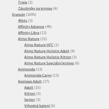
2
produktů
Trixie
2
produkty
6
Zásobníky na krmivo
6
1695
produktů
Granule
1695
3
produktů
4Vets
3
produkty
49
Affinity Advance
49
12
produktů
Affinity Libra
12
produktů
22
Almo Nature
22
produktů
1
Almo Nature HFC
1
produkt
9
Almo Nature Holistic Adult
9
produktů
3
Almo Nature Holistic Kitten
3
produkty
6
Almo Nature Speciální krmivo
6
13
produktů
Animonda
13
produktů
13
Animonda Carny
13
27
produktů
Applaws Adult
27
15
produktů
Adult
15
produktů
3
Kitten
3
3
produkty
Senior
3
produkty
6
Výhodná balení
6