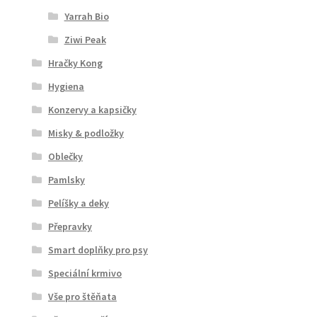
Yarrah Bio
Ziwi Peak
Hračky Kong
Hygiena
Konzervy a kapsičky
Misky & podložky
Oblečky
Pamlsky
Pelíšky a deky
Přepravky
Smart doplňky pro psy
Speciální krmivo
Vše pro štěňata