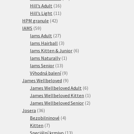
16
produktů
Hill’s Adult
16
produktů
11
Hill’s Light
11
42
produktů
HPM granule
42
59
produktů
IAMS
59
produktů
27
Iams Adult
27
produktů
3
Iams Hairball
3
produkty
6
Iams Kitten & Junior
6
1
produktů
Iams Naturally
1
13
produkt
Iams Senior
13
produktů
9
Výhodná balení
9
produktů
9
James Wellbeloved
9
produktů
6
James Wellbeloved Adult
6
produktů
1
James Wellbeloved Kitten
1
2
produkt
James Wellbeloved Senior
2
36
produkty
Josera
36
produktů
4
Bezobilninové
4
7
produkty
Kitten
7
produktů
13
Speciální krmivo
13