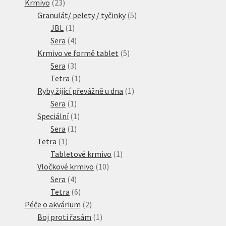
23
produktů
Krmivo
23
produktů
5
Granulát/ pelety / tyčinky
5
1
produktů
JBL
1
produkt
4
Sera
4
produkty
5
Krmivo ve formě tablet
5
3
produktů
Sera
3
produkty
1
Tetra
1
produkt
1
Ryby žijící převážně u dna
1
1
produkt
Sera
1
produkt
1
Speciální
1
1
produkt
Sera
1
1
produkt
Tetra
1
produkt
1
Tabletové krmivo
1
10
produkt
Vločkové krmivo
10
4
produktů
Sera
4
produkty
6
Tetra
6
produktů
2
Péče o akvárium
2
produkty
1
Boj proti řasám
1