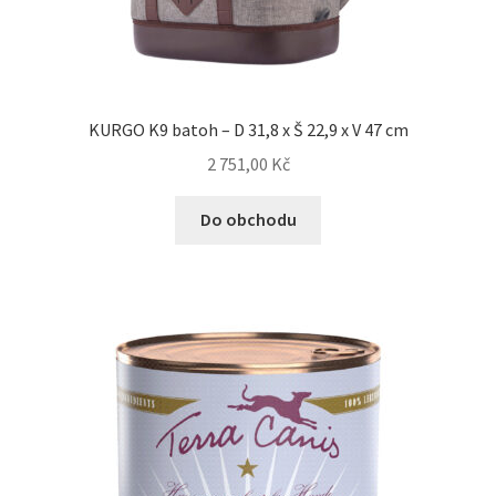
KURGO K9 batoh – D 31,8 x Š 22,9 x V 47 cm
2 751,00
Kč
Do obchodu