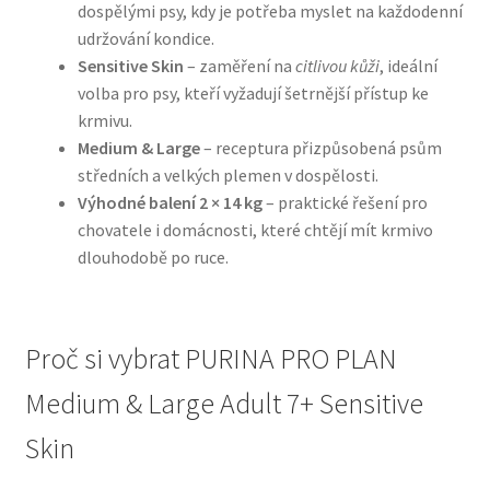
dospělými psy, kdy je potřeba myslet na každodenní
udržování kondice.
N&D Farmina pro psy — Italské holistic krmivo
Sensitive Skin
– zaměření na
citlivou kůži
, ideální
volba pro psy, kteří vyžadují šetrnější přístup ke
Oblečky pro psy
krmivu.
Medium & Large
– receptura přizpůsobená psům
Pamlsky pro psy
středních a velkých plemen v dospělosti.
Výhodné balení 2 × 14 kg
– praktické řešení pro
Pelíšky pro psy
chovatele i domácnosti, které chtějí mít krmivo
dlouhodobě po ruce.
Ortopedické pelíšky
Přepravky pro psy
Proč si vybrat PURINA PRO PLAN
Medium & Large Adult 7+ Sensitive
Purizon pro psy — Vysoký obsah masa, bez obilovin
Skin
Royal Canin pro psy