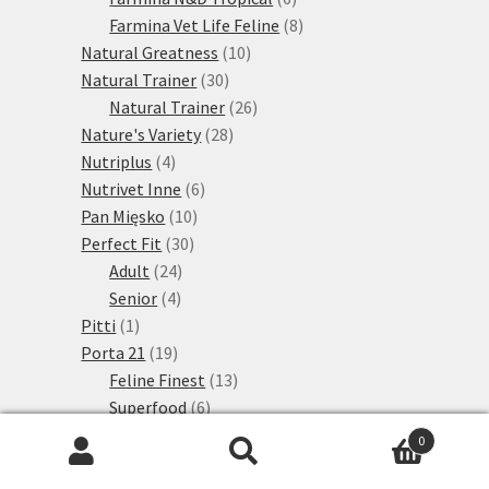
produktů
8
Farmina Vet Life Feline
8
10
produktů
Natural Greatness
10
30
produktů
Natural Trainer
30
produktů
26
Natural Trainer
26
28
produktů
Nature's Variety
28
4
produktů
Nutriplus
4
produkty
6
Nutrivet Inne
6
10
produktů
Pan Mięsko
10
30
produktů
Perfect Fit
30
24
produktů
Adult
24
4
produktů
Senior
4
1
produkty
Pitti
1
produkt
19
Porta 21
19
produktů
13
Feline Finest
13
6
produktů
Superfood
6
2
produktů
Prolife
2
0
produkty
40
Purina One
40
Hledat:
Hledat
produktů
2
PURINA ONE Dual Nature
2