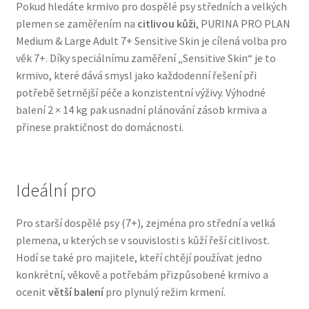
Pokud hledáte krmivo pro dospělé psy středních a velkých
Veterinární dieta pro psy
plemen se zaměřením na
citlivou kůži
, PURINA PRO PLAN
Medium & Large Adult 7+ Sensitive Skin je cílená volba pro
Vodítka a obojky
věk 7+. Díky speciálnímu zaměření „Sensitive Skin“ je to
krmivo, které dává smysl jako každodenní řešení při
Wolf of Wilderness
potřebě šetrnější péče a konzistentní výživy. Výhodné
balení 2 × 14 kg pak usnadní plánování zásob krmiva a
přinese praktičnost do domácnosti.
Ideální pro
Pro starší dospělé psy (7+), zejména pro střední a velká
plemena, u kterých se v souvislosti s kůží řeší citlivost.
Hodí se také pro majitele, kteří chtějí používat jedno
konkrétní, věkově a potřebám přizpůsobené krmivo a
ocenit
větší balení
pro plynulý režim krmení.