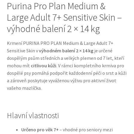
Purina Pro Plan Medium &
Large Adult 7+ Sensitive Skin –
Bozita pro psy — Švédské krmivo s nordickou kvalitou
výhodné balení 2 × 14 kg
Brit pro psy
Krmení PURINA PRO PLAN Medium & Large Adult 7+
Granule pro psy
Sensitive Skin v
výhodném balení 2 × 14 kg
je určené
dospělým psům středních a velkých plemen od 7 let, kteří
Natural Trainer pro psy — Italské krmivo s
mohou mít
citlivou kůži
. V rámci kompletního krmiva pro
přírodními složkami
dospělé psy pomáhá podpořit každodenní péči o srst a kůži
a zároveň poskytuje vyváženou výživu pro aktivní život
Happy Dog — Německá kvalita a přirozené složení
vašeho mazlíčka.
Hill’s pro psy
Hlavní vlastnosti
Hračky pro psy
Určeno pro věk 7+
– vhodné pro seniory mezi
Konzervy a kapsičky pro psy