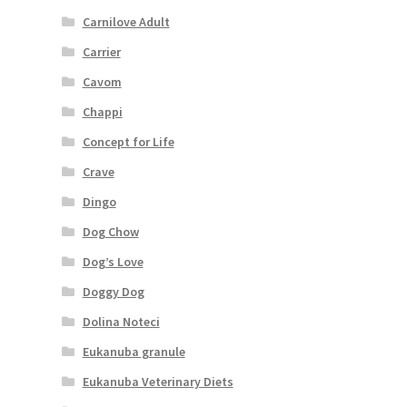
Carnilove Adult
Carrier
Cavom
Chappi
Concept for Life
Crave
Dingo
Dog Chow
Dog’s Love
Doggy Dog
Dolina Noteci
Eukanuba granule
Eukanuba Veterinary Diets