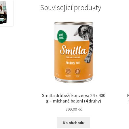
Související produkty
Smilla drůbeží konzerva 24 x 400
N
g – míchané balení (4 druhy)
899,00
Kč
Do obchodu