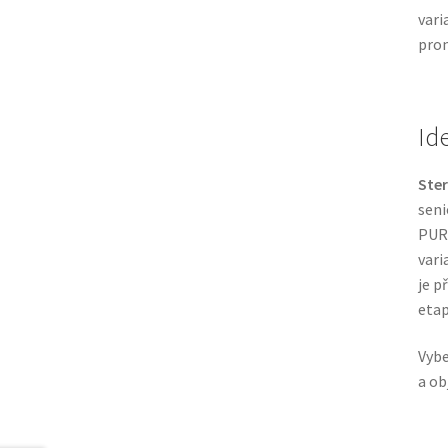
vari
prom
Id
Ster
seni
PURI
vari
je p
etap
Vybe
a ob