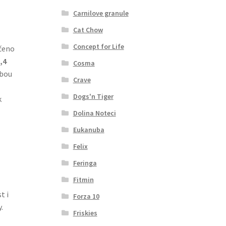
Carnilove granule
Cat Chow
Concept for Life
rčeno
,4
Cosma
lbou
Crave
Dogs'n Tiger
k
Dolina Noteci
Eukanuba
Felix
Feringa
Fitmin
t i
Forza 10
.
Friskies