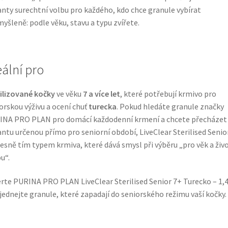
anty surechtní volbu pro každého, kdo chce granule vybírat
yšleně: podle věku, stavu a typu zvířete.
eální pro
ilizované kočky
ve věku
7 a více let
, které potřebují krmivo pro
orskou výživu a ocení chuť
turecka
. Pokud hledáte granule značky
NA PRO PLAN pro domácí každodenní krmení a chcete přecházet
antu určenou přímo pro seniorní období, LiveClear Sterilised Senio
řesně tím typem krmiva, které dává smysl při výběru „pro věk a živ
u“.
rte PURINA PRO PLAN LiveClear Sterilised Senior 7+ Turecko – 1,4
jednejte granule, které zapadají do seniorského režimu vaší kočky.