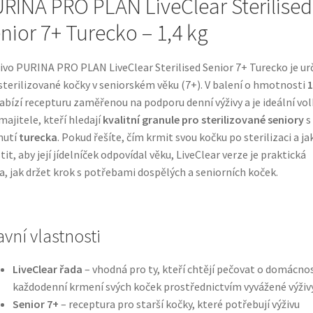
RINA PRO PLAN LiveClear Sterilised
nior 7+ Turecko – 1,4 kg
vo PURINA PRO PLAN LiveClear Sterilised Senior 7+ Turecko je u
sterilizované kočky v seniorském věku (7+). V balení o hmotnosti
1
abízí recepturu zaměřenou na podporu denní výživy a je ideální vo
majitele, kteří hledají
kvalitní granule pro sterilizované seniory
s
hutí
turecka
. Pokud řešíte, čím krmit svou kočku po sterilizaci a ja
stit, aby její jídelníček odpovídal věku, LiveClear verze je praktická
a, jak držet krok s potřebami dospělých a seniorních koček.
avní vlastnosti
LiveClear řada
– vhodná pro ty, kteří chtějí pečovat o domácnos
každodenní krmení svých koček prostřednictvím vyvážené výživy
Senior 7+
– receptura pro starší kočky, které potřebují výživu