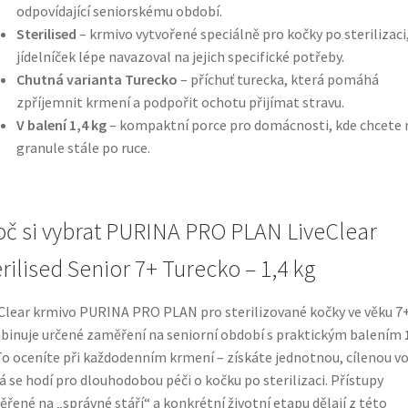
odpovídající seniorskému období.
Sterilised
– krmivo vytvořené speciálně pro kočky po sterilizaci
jídelníček lépe navazoval na jejich specifické potřeby.
Chutná varianta Turecko
– příchuť turecka, která pomáhá
zpříjemnit krmení a podpořit ochotu přijímat stravu.
V balení 1,4 kg
– kompaktní porce pro domácnosti, kde chcete 
granule stále po ruce.
oč si vybrat PURINA PRO PLAN LiveClear
erilised Senior 7+ Turecko – 1,4 kg
Clear krmivo PURINA PRO PLAN pro sterilizované kočky ve věku 7
inuje určené zaměření na seniorní období s praktickým balením
 To oceníte při každodenním krmení – získáte jednotnou, cílenou vo
á se hodí pro dlouhodobou péči o kočku po sterilizaci. Přístupy
řené na „správné stáří“ a konkrétní životní etapu dělají z této