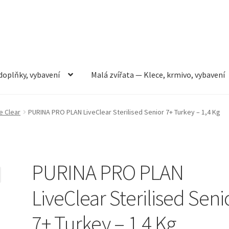
doplňky, vybavení
Malá zvířata — Klece, krmivo, vybavení
rmivo, vybavení
Můj účet
Obchod
Pokladna
Vše pro kočky
e Clear
PURINA PRO PLAN LiveClear Sterilised Senior 7+ Turkey – 1,4 Kg
PURINA PRO PLAN
LiveClear Sterilised Seni
7+ Turkey – 1,4 Kg