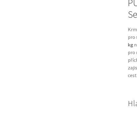
PU
Se
Krmi
pro 
kg
n
pro 
příc
zaji
cest
Hl