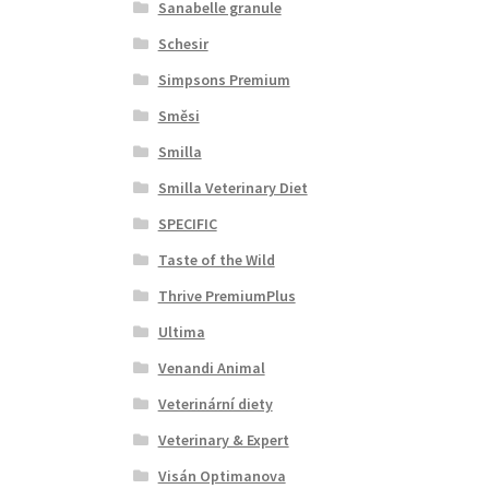
Sanabelle granule
Schesir
Simpsons Premium
Směsi
Smilla
Smilla Veterinary Diet
SPECIFIC
Taste of the Wild
Thrive PremiumPlus
Ultima
Venandi Animal
Veterinární diety
Veterinary & Expert
Visán Optimanova