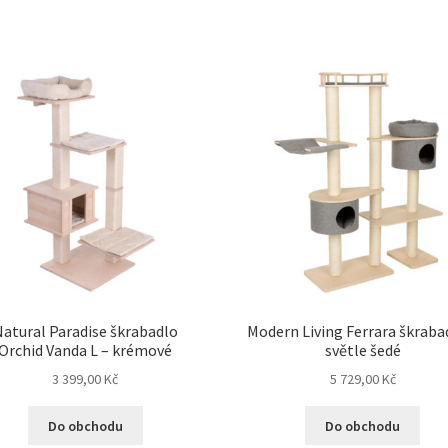
atural Paradise škrabadlo
Modern Living Ferrara škraba
Orchid Vanda L – krémové
světle šedé
3 399,00
Kč
5 729,00
Kč
Do obchodu
Do obchodu