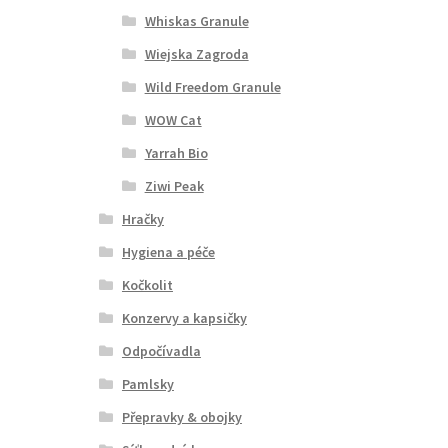
Whiskas Granule
Wiejska Zagroda
Wild Freedom Granule
WOW Cat
Yarrah Bio
Ziwi Peak
Hračky
Hygiena a péče
Kočkolit
Konzervy a kapsičky
Odpočívadla
Pamlsky
Přepravky & obojky