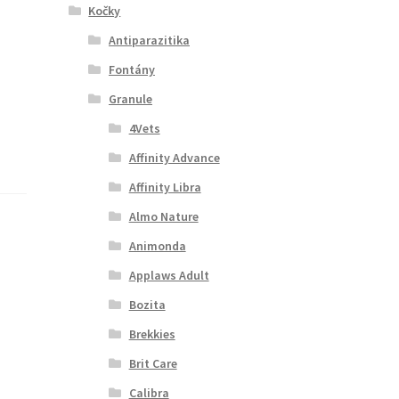
Kočky
Antiparazitika
Fontány
Granule
4Vets
Affinity Advance
Affinity Libra
Almo Nature
Animonda
Applaws Adult
Bozita
Brekkies
Brit Care
Calibra