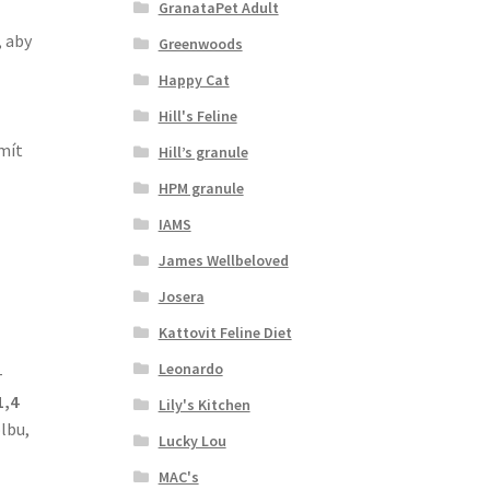
GranataPet Adult
, aby
Greenwoods
Happy Cat
Hill's Feline
mít
Hill’s granule
HPM granule
IAMS
James Wellbeloved
Josera
Kattovit Feline Diet
Leonardo
+
1,4
Lily's Kitchen
lbu,
Lucky Lou
MAC's