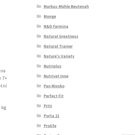
Markus-Mühle Beutenah
Monge
N&D Farmina
Natural Greatness
Natural Trainer
Nature's Variety
Nutriplus
 na
Nutrivet Inne
r 7+
otní
Pan Mięsko
Perfect Fit
Pitti
 kg
Porta 21
Prolife