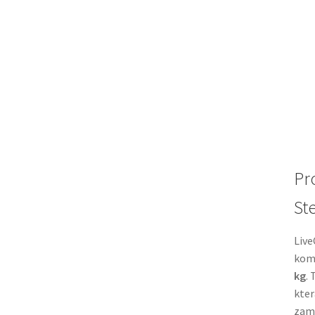
Pr
St
Live
komb
kg
.
kter
zamě