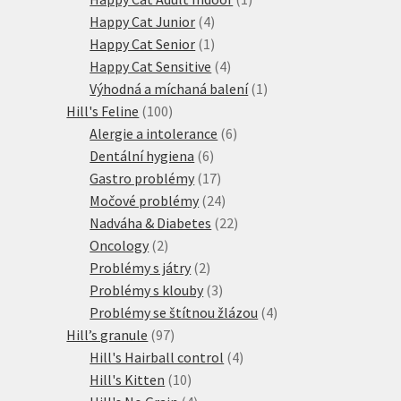
4
produkt
Happy Cat Junior
4
produkty
1
Happy Cat Senior
1
produkt
4
Happy Cat Sensitive
4
produkty
1
Výhodná a míchaná balení
1
100
produkt
Hill's Feline
100
produktů
6
Alergie a intolerance
6
6
produktů
Dentální hygiena
6
produktů
17
Gastro problémy
17
produktů
24
Močové problémy
24
produktů
22
Nadváha & Diabetes
22
2
produktů
Oncology
2
produkty
2
Problémy s játry
2
produkty
3
Problémy s klouby
3
produkty
4
Problémy se štítnou žlázou
4
97
produkty
Hill’s granule
97
produktů
4
Hill's Hairball control
4
10
produkty
Hill's Kitten
10
produktů
4