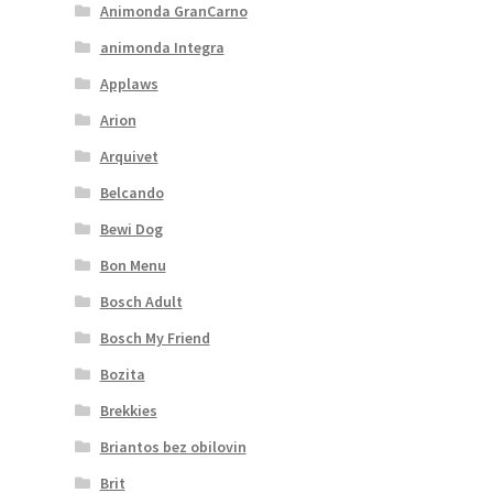
Animonda GranCarno
animonda Integra
Applaws
Arion
Arquivet
Belcando
Bewi Dog
Bon Menu
Bosch Adult
Bosch My Friend
Bozita
Brekkies
Briantos bez obilovin
Brit