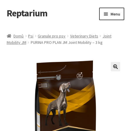
Reptarium
Přeskočit
Přejít
Menu
na
k
navigaci
obsahu
Úvodní stránka
webu
Domů
Psi
Granule pro psy
Veterinary Diets
Joint
Mobility JM
PURINA PRO PLAN JM Joint Mobility – 3 kg
Košík
Malá zvířata — Klece, krmivo, vybavení
Můj účet
Obchod
Pokladna
Vše pro kočky