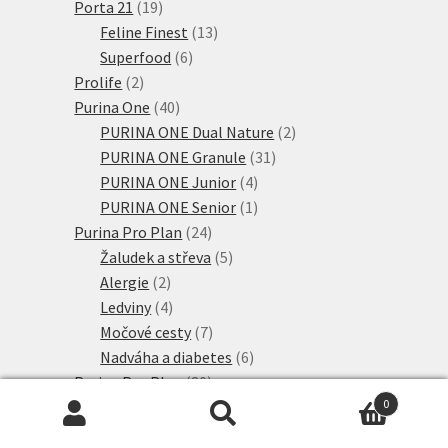
produkt
19
Porta 21
19
produktů
13
Feline Finest
13
6
produktů
Superfood
6
2
produktů
Prolife
2
produkty
40
Purina One
40
produktů
2
PURINA ONE Dual Nature
2
31
produkty
PURINA ONE Granule
31
4
produktů
PURINA ONE Junior
4
produkty
1
PURINA ONE Senior
1
24
produkt
Purina Pro Plan
24
produktů
5
Žaludek a střeva
5
2
produktů
Alergie
2
produkty
4
Ledviny
4
produkty
7
Močové cesty
7
produktů
6
Nadváha a diabetes
6
80
produktů
Purina Pro Plan
80
11
produktů
0
Live Clear
11
Hledat:
Hledat
produktů
42
PURINA PRO PLAN
42