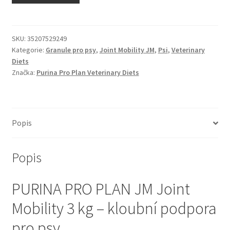
N&D Farmina pro kočky — Italské holistic krmivo
Odpočívadla pro kočky
SKU:
35207529249
Kategorie:
Granule pro psy
,
Joint Mobility JM
,
Psi
,
Veterinary
Diets
Pamlsky pro kočky
Značka:
Purina Pro Plan Veterinary Diets
Purizon pro kočky
Royal Canin pro kočky
Popis
Škrabadla pro kočky
Popis
Veterinární dieta pro kočky
PURINA PRO PLAN JM Joint
Vše pro psy — Krmivo, doplňky, vybavení
Mobility 3 kg – kloubní podpora
pro psy
Boudy a výběhy