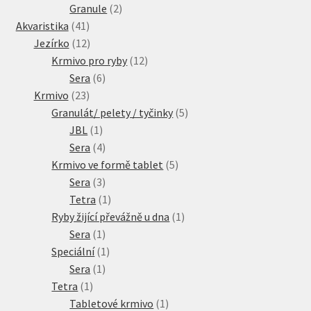
2
produkty
Granule
2
41
produkty
Akvaristika
41
produktů
12
Jezírko
12
produktů
12
Krmivo pro ryby
12
6
produktů
Sera
6
23
produktů
Krmivo
23
produktů
5
Granulát/ pelety / tyčinky
5
1
produktů
JBL
1
produkt
4
Sera
4
produkty
5
Krmivo ve formě tablet
5
3
produktů
Sera
3
produkty
1
Tetra
1
produkt
1
Ryby žijící převážně u dna
1
1
produkt
Sera
1
produkt
1
Speciální
1
1
produkt
Sera
1
1
produkt
Tetra
1
produkt
1
Tabletové krmivo
1