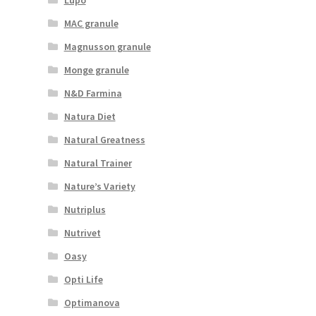
MAC granule
Magnusson granule
Monge granule
N&D Farmina
Natura Diet
Natural Greatness
Natural Trainer
Nature’s Variety
Nutriplus
Nutrivet
Oasy
Opti Life
Optimanova