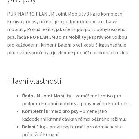
PURINA PRO PLAN JM Joint Mobility 3 kg je kompletní
Bozita pro psy — Švédské krmivo s nordickou kvalitou
krmivo pro psy určené pro podporu kloubů a celkové
mobility. Pokud řešíte, jak cíleně podpořit pohyb vašeho
Brit pro psy
psa, řada
PRO PLAN JM Joint Mobility
je správnou volbou
pro každodenní krmení. Balení o velikosti
3 kg
usnadňuje
Granule pro psy
plánování spotřeby a je vhodné pro běžnou domácí rutinu.
Natural Trainer pro psy — Italské krmivo s
přírodními složkami
Hlavní vlastnosti
Happy Dog — Německá kvalita a přirozené složení
Řada JM Joint Mobility
– zaměřené krmivo pro
podporu kloubní mobility a pohybového komfortu.
Hill’s pro psy
Kompletní krmivo pro psy
– určené jako
každodenní krmná dávka v rámci běžného režimu.
Hračky pro psy
Balení 3 kg
– praktický formát pro domácnost a
průběžné krmení.
Konzervy a kapsičky pro psy