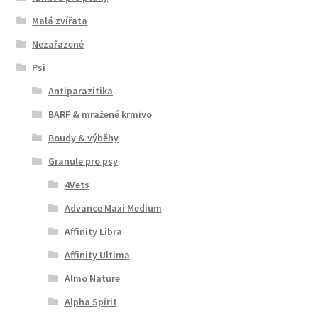
Malá zvířata
Nezařazené
Psi
Antiparazitika
BARF & mražené krmivo
Boudy & výběhy
Granule pro psy
4Vets
Advance Maxi Medium
Affinity Libra
Affinity Ultima
Almo Nature
Alpha Spirit