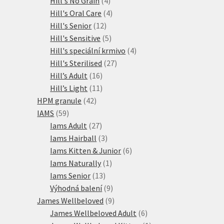
Hill's No Grain
4
produkty
4
Hill's Oral Care
4
12
produkty
Hill's Senior
12
produktů
5
Hill's Sensitive
5
produktů
4
Hill's speciální krmivo
4
27
produkty
Hill's Sterilised
27
16
produktů
Hill’s Adult
16
produktů
11
Hill’s Light
11
42
produktů
HPM granule
42
59
produktů
IAMS
59
produktů
27
Iams Adult
27
produktů
3
Iams Hairball
3
produkty
6
Iams Kitten & Junior
6
1
produktů
Iams Naturally
1
13
produkt
Iams Senior
13
produktů
9
Výhodná balení
9
produktů
9
James Wellbeloved
9
produktů
6
James Wellbeloved Adult
6