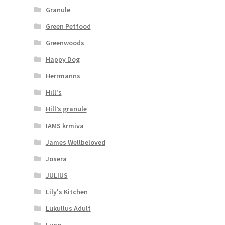
Granule
Green Petfood
Greenwoods
Happy Dog
Herrmanns
Hill's
Hill’s granule
IAMS krmiva
James Wellbeloved
Josera
JULIUS
Lily's Kitchen
Lukullus Adult
Lupo