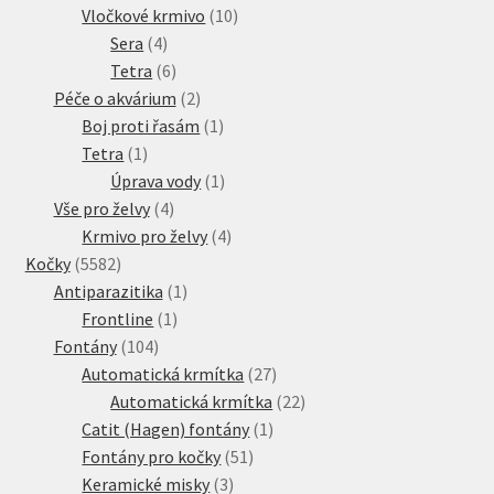
10
produkt
Vločkové krmivo
10
4
produktů
Sera
4
produkty
6
Tetra
6
produktů
2
Péče o akvárium
2
produkty
1
Boj proti řasám
1
1
produkt
Tetra
1
produkt
1
Úprava vody
1
4
produkt
Vše pro želvy
4
produkty
4
Krmivo pro želvy
4
5582
produkty
Kočky
5582
produktů
1
Antiparazitika
1
1
produkt
Frontline
1
104
produkt
Fontány
104
produktů
27
Automatická krmítka
27
produktů
22
Automatická krmítka
22
1
produktů
Catit (Hagen) fontány
1
51
produkt
Fontány pro kočky
51
3
produktů
Keramické misky
3