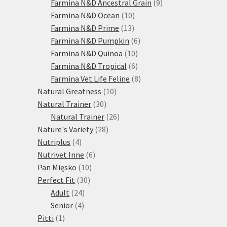
produktů
9
Farmina N&D Ancestral Grain
9
10
produktů
Farmina N&D Ocean
10
13
produktů
Farmina N&D Prime
13
produktů
6
Farmina N&D Pumpkin
6
10
produktů
Farmina N&D Quinoa
10
produktů
6
Farmina N&D Tropical
6
produktů
8
Farmina Vet Life Feline
8
10
produktů
Natural Greatness
10
30
produktů
Natural Trainer
30
produktů
26
Natural Trainer
26
28
produktů
Nature's Variety
28
4
produktů
Nutriplus
4
produkty
6
Nutrivet Inne
6
10
produktů
Pan Mięsko
10
30
produktů
Perfect Fit
30
24
produktů
Adult
24
4
produktů
Senior
4
1
produkty
Pitti
1