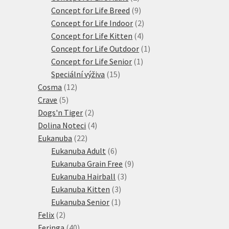
produkty
9
Concept for Life Breed
9
produktů
2
Concept for Life Indoor
2
4
produkty
Concept for Life Kitten
4
produkty
1
Concept for Life Outdoor
1
1
produkt
Concept for Life Senior
1
15
produkt
Speciální výživa
15
12
produktů
Cosma
12
5
produktů
Crave
5
produktů
2
Dogs'n Tiger
2
produkty
4
Dolina Noteci
4
22
produkty
Eukanuba
22
produktů
6
Eukanuba Adult
6
produktů
9
Eukanuba Grain Free
9
3
produktů
Eukanuba Hairball
3
3
produkty
Eukanuba Kitten
3
1
produkty
Eukanuba Senior
1
2
produkt
Felix
2
produkty
40
Feringa
40