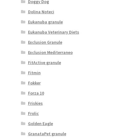
Doggy Dog
Dolina Noteci
Eukanuba granule
Eukanuba Veterinary Diets
Exclusion Granule
Exclusion Mediterraneo
FitActive granule
Fitmin
Fokker
Forza 10
Friskies
Frolic
Golden Eagle
GranataPet granule