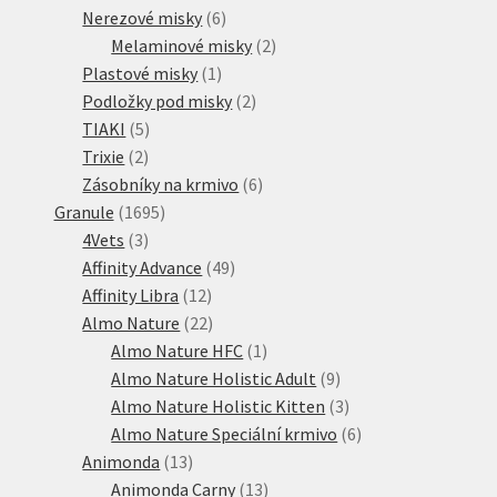
6
produkty
Nerezové misky
6
produktů
2
Melaminové misky
2
1
produkty
Plastové misky
1
produkt
2
Podložky pod misky
2
5
produkty
TIAKI
5
2
produktů
Trixie
2
produkty
6
Zásobníky na krmivo
6
1695
produktů
Granule
1695
3
produktů
4Vets
3
produkty
49
Affinity Advance
49
12
produktů
Affinity Libra
12
produktů
22
Almo Nature
22
produktů
1
Almo Nature HFC
1
produkt
9
Almo Nature Holistic Adult
9
produktů
3
Almo Nature Holistic Kitten
3
produkty
6
Almo Nature Speciální krmivo
6
13
produktů
Animonda
13
produktů
13
Animonda Carny
13