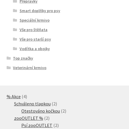
Přepravky
Smart doplňky pro psy
Speciální krmivo
Vše pro štěňata
Vše pro starší psy
Vodítka a obojky
Top značky
Veterinární krmivo
4
% Akce
4
produkty
2
Schváleno tlapkou
2
produkty
2
Otestováno kočkou
2
2
produkty
zooOUTLET %
2
produkty
2
Psí zooOUTLET
2