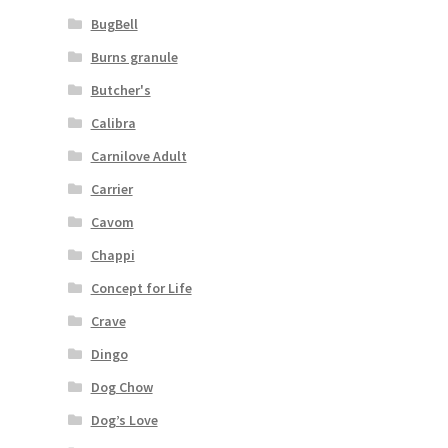
BugBell
Burns granule
Butcher's
Calibra
Carnilove Adult
Carrier
Cavom
Chappi
Concept for Life
Crave
Dingo
Dog Chow
Dog’s Love