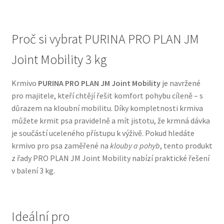
N&D Farmina pro psy — Italské holistic krmivo
Proč si vybrat PURINA PRO PLAN JM
Oblečky pro psy
Joint Mobility 3 kg
Pamlsky pro psy
Krmivo
PURINA PRO PLAN JM Joint Mobility
je navržené
pro majitele, kteří chtějí řešit komfort pohybu cíleně – s
Pelíšky pro psy
důrazem na kloubní mobilitu. Díky kompletnosti krmiva
můžete krmit psa pravidelně a mít jistotu, že krmná dávka
Ortopedické pelíšky
je součástí uceleného přístupu k výživě. Pokud hledáte
krmivo pro psa zaměřené na
klouby a pohyb
, tento produkt
Přepravky pro psy
z řady PRO PLAN JM Joint Mobility nabízí praktické řešení
v balení 3 kg.
Purizon pro psy — Vysoký obsah masa, bez obilovin
Royal Canin pro psy
Ideální pro