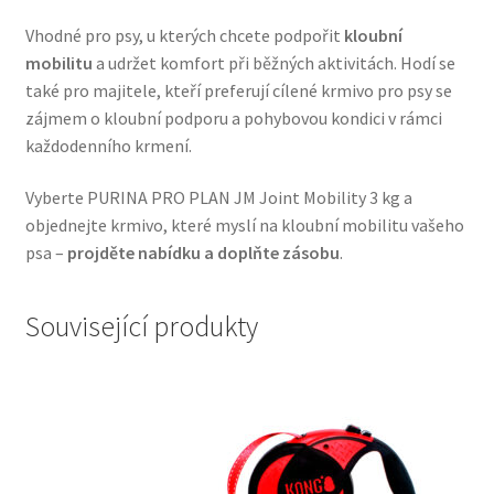
Veterinární dieta pro psy
Vhodné pro psy, u kterých chcete podpořit
kloubní
mobilitu
a udržet komfort při běžných aktivitách. Hodí se
Vodítka a obojky
také pro majitele, kteří preferují cílené krmivo pro psy se
zájmem o kloubní podporu a pohybovou kondici v rámci
Wolf of Wilderness
každodenního krmení.
Vyberte PURINA PRO PLAN JM Joint Mobility 3 kg a
objednejte krmivo, které myslí na kloubní mobilitu vašeho
psa –
projděte nabídku a doplňte zásobu
.
Související produkty