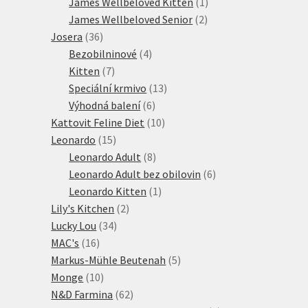
produktů
1
James Wellbeloved Kitten
1
2
produkt
James Wellbeloved Senior
2
36
produkty
Josera
36
produktů
4
Bezobilninové
4
7
produkty
Kitten
7
produktů
13
Speciální krmivo
13
6
produktů
Výhodná balení
6
produktů
10
Kattovit Feline Diet
10
15
produktů
Leonardo
15
produktů
8
Leonardo Adult
8
produktů
6
Leonardo Adult bez obilovin
6
1
produktů
Leonardo Kitten
1
2
produkt
Lily's Kitchen
2
34
produkty
Lucky Lou
34
16
produktů
MAC's
16
produktů
5
Markus-Mühle Beutenah
5
10
produktů
Monge
10
produktů
62
N&D Farmina
62