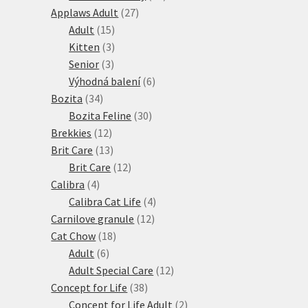
27
produktů
Applaws Adult
27
15
produktů
Adult
15
produktů
3
Kitten
3
3
produkty
Senior
3
produkty
6
Výhodná balení
6
34
produktů
Bozita
34
produktů
30
Bozita Feline
30
12
produktů
Brekkies
12
produktů
13
Brit Care
13
produktů
12
Brit Care
12
4
produktů
Calibra
4
produkty
4
Calibra Cat Life
4
12
produkty
Carnilove granule
12
18
produktů
Cat Chow
18
6
produktů
Adult
6
produktů
12
Adult Special Care
12
38
produktů
Concept for Life
38
produktů
2
Concept for Life Adult
2