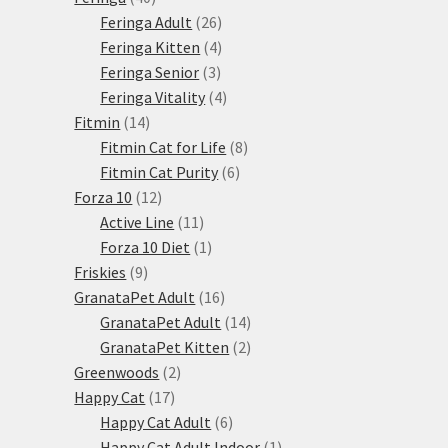
produktů
26
Feringa Adult
26
produktů
4
Feringa Kitten
4
3
produkty
Feringa Senior
3
produkty
4
Feringa Vitality
4
14
produkty
Fitmin
14
produktů
8
Fitmin Cat for Life
8
6
produktů
Fitmin Cat Purity
6
12
produktů
Forza 10
12
produktů
11
Active Line
11
produktů
1
Forza 10 Diet
1
9
produkt
Friskies
9
produktů
16
GranataPet Adult
16
produktů
14
GranataPet Adult
14
produktů
2
GranataPet Kitten
2
2
produkty
Greenwoods
2
17
produkty
Happy Cat
17
produktů
6
Happy Cat Adult
6
produktů
1
Happy Cat Adult Indoor
1