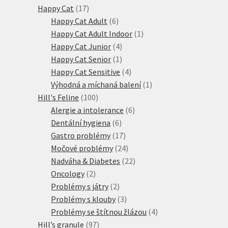
17
produkty
Happy Cat
17
produktů
6
Happy Cat Adult
6
produktů
1
Happy Cat Adult Indoor
1
4
produkt
Happy Cat Junior
4
produkty
1
Happy Cat Senior
1
produkt
4
Happy Cat Sensitive
4
produkty
1
Výhodná a míchaná balení
1
100
produkt
Hill's Feline
100
produktů
6
Alergie a intolerance
6
6
produktů
Dentální hygiena
6
produktů
17
Gastro problémy
17
produktů
24
Močové problémy
24
produktů
22
Nadváha & Diabetes
22
2
produktů
Oncology
2
produkty
2
Problémy s játry
2
produkty
3
Problémy s klouby
3
produkty
4
Problémy se štítnou žlázou
4
97
produkty
Hill’s granule
97