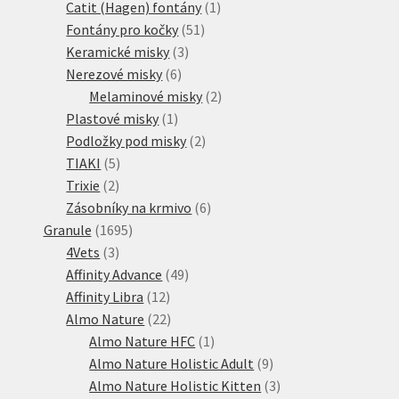
1
produktů
Catit (Hagen) fontány
1
51
produkt
Fontány pro kočky
51
3
produktů
Keramické misky
3
6
produkty
Nerezové misky
6
produktů
2
Melaminové misky
2
1
produkty
Plastové misky
1
produkt
2
Podložky pod misky
2
5
produkty
TIAKI
5
2
produktů
Trixie
2
produkty
6
Zásobníky na krmivo
6
1695
produktů
Granule
1695
3
produktů
4Vets
3
produkty
49
Affinity Advance
49
12
produktů
Affinity Libra
12
produktů
22
Almo Nature
22
produktů
1
Almo Nature HFC
1
produkt
9
Almo Nature Holistic Adult
9
produktů
3
Almo Nature Holistic Kitten
3