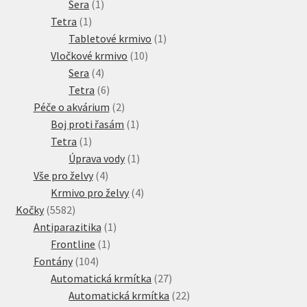
1
produkt
Sera
1
1
produkt
Tetra
1
produkt
1
Tabletové krmivo
1
10
produkt
Vločkové krmivo
10
4
produktů
Sera
4
produkty
6
Tetra
6
produktů
2
Péče o akvárium
2
produkty
1
Boj proti řasám
1
1
produkt
Tetra
1
produkt
1
Úprava vody
1
4
produkt
Vše pro želvy
4
produkty
4
Krmivo pro želvy
4
5582
produkty
Kočky
5582
produktů
1
Antiparazitika
1
1
produkt
Frontline
1
104
produkt
Fontány
104
produktů
27
Automatická krmítka
27
produktů
22
Automatická krmítka
22