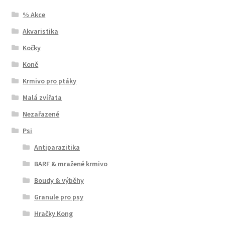
% Akce
Akvaristika
Kočky
Koně
Krmivo pro ptáky
Malá zvířata
Nezařazené
Psi
Antiparazitika
BARF & mražené krmivo
Boudy & výběhy
Granule pro psy
Hračky Kong