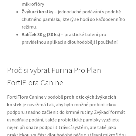
mikroflóry.
Žvýkací kostky
– jednoduché podávání v podobě
N&D Farmina pro psy — Italské holistic krmivo
chutného pamlsku, který se hodí do každodenního
režimu.
Oblečky pro psy
Balíček 30 g (30 ks)
– praktické balení pro
pravidelnou aplikaci a dlouhodobější používání.
Pamlsky pro psy
Pelíšky pro psy
Proč si vybrat Purina Pro Plan
Ortopedické pelíšky
FortiFlora Canine
Přepravky pro psy
FortiFlora Canine v podobě
probiotických žvýkacích
kostek
je navržená tak, aby bylo možné probiotickou
Purizon pro psy — Vysoký obsah masa, bez obilovin
podporu snadno začlenit do krmné rutiny. Žvýkací formát
usnadňuje podání, takže probiotické pamlsky využijete
nejen při snaze podpořit trávicí systém, ale také jako
Royal Canin pro psy
praktickou součást dlouhodobé péče o střevní mikroflóru.