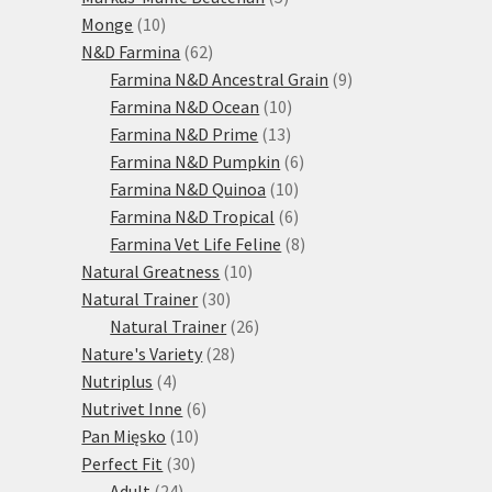
10
produktů
Monge
10
produktů
62
N&D Farmina
62
produktů
9
Farmina N&D Ancestral Grain
9
10
produktů
Farmina N&D Ocean
10
13
produktů
Farmina N&D Prime
13
produktů
6
Farmina N&D Pumpkin
6
10
produktů
Farmina N&D Quinoa
10
produktů
6
Farmina N&D Tropical
6
produktů
8
Farmina Vet Life Feline
8
10
produktů
Natural Greatness
10
30
produktů
Natural Trainer
30
produktů
26
Natural Trainer
26
28
produktů
Nature's Variety
28
4
produktů
Nutriplus
4
produkty
6
Nutrivet Inne
6
10
produktů
Pan Mięsko
10
30
produktů
Perfect Fit
30
24
produktů
Adult
24