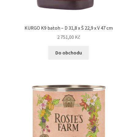
KURGO K9 batoh – D 31,8 x Š 22,9 x V 47 cm
2 751,00
Kč
Do obchodu