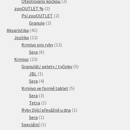
produkty
2
Otestováno kočkou
2
2
produkty
zooOUTLET %
2
produkty
2
Psí zooOUTLET
2
2
produkty
Granule
2
41
produkty
Akvaristika
41
produktů
12
Jezírko
12
produktů
12
Krmivo pro ryby
12
6
produktů
Sera
6
23
produktů
Krmivo
23
produktů
5
Granulát/ pelety / tyčinky
5
1
produktů
JBL
1
produkt
4
Sera
4
produkty
5
Krmivo ve formě tablet
5
3
produktů
Sera
3
produkty
1
Tetra
1
produkt
1
Ryby žijící převážně u dna
1
1
produkt
Sera
1
produkt
1
Speciální
1