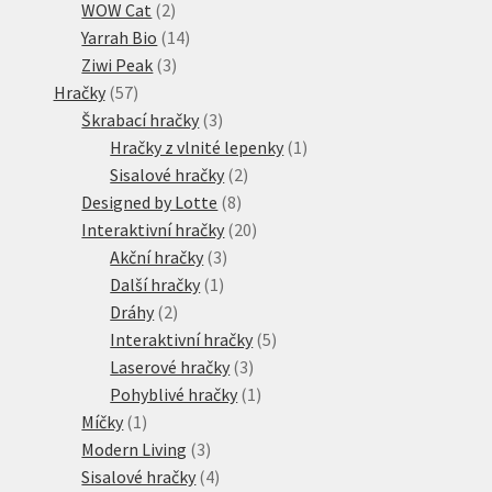
2
produktů
WOW Cat
2
produkty
14
Yarrah Bio
14
3
produktů
Ziwi Peak
3
57
produkty
Hračky
57
produktů
3
Škrabací hračky
3
produkty
1
Hračky z vlnité lepenky
1
2
produkt
Sisalové hračky
2
8
produkty
Designed by Lotte
8
produktů
20
Interaktivní hračky
20
3
produktů
Akční hračky
3
1
produkty
Další hračky
1
2
produkt
Dráhy
2
produkty
5
Interaktivní hračky
5
3
produktů
Laserové hračky
3
produkty
1
Pohyblivé hračky
1
1
produkt
Míčky
1
produkt
3
Modern Living
3
produkty
4
Sisalové hračky
4