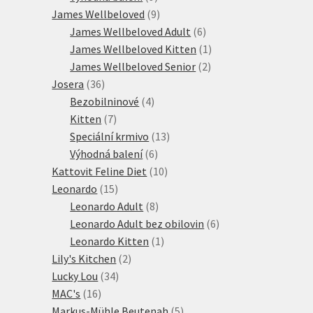
produktů
9
James Wellbeloved
9
produktů
6
James Wellbeloved Adult
6
produktů
1
James Wellbeloved Kitten
1
2
produkt
James Wellbeloved Senior
2
36
produkty
Josera
36
produktů
4
Bezobilninové
4
7
produkty
Kitten
7
produktů
13
Speciální krmivo
13
6
produktů
Výhodná balení
6
produktů
10
Kattovit Feline Diet
10
15
produktů
Leonardo
15
produktů
8
Leonardo Adult
8
produktů
6
Leonardo Adult bez obilovin
6
1
produktů
Leonardo Kitten
1
2
produkt
Lily's Kitchen
2
34
produkty
Lucky Lou
34
16
produktů
MAC's
16
produktů
5
Markus-Mühle Beutenah
5