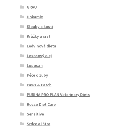
GRAU
Hokamix
Klouby a kosti
Krůžky a srst
Ledvinová dieta
Lososový olej
Luposan
Péče o zuby
Paws & Patch
PURINA PRO PLAN Veterinary Diets
Rocco Diet Care
Sensitive
Srdce a játra