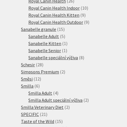
produktů
26
Royal Canin Health
26
produktů
10
Royal Canin Health Indoor
10
9
produktů
Royal Canin Health Kitten
9
produktů
9
Royal Canin Health Outdoor
9
15
produktů
Sanabelle granule
15
produktů
5
Sanabelle Adult
5
produktů
1
Sanabelle Kitten
1
1
produkt
Sanabelle Senior
1
produkt
8
Sanabelle speciální výživa
8
28
produktů
Schesir
28
produktů
2
Simpsons Premium
2
12
produkty
Směsi
12
6
produktů
Smilla
6
produktů
4
Smilla Adult
4
produkty
2
Smilla Adult speciální výživa
2
2
produkty
Smilla Veterinary Diet
2
21
produkty
SPECIFIC
21
produktů
15
Taste of the Wild
15