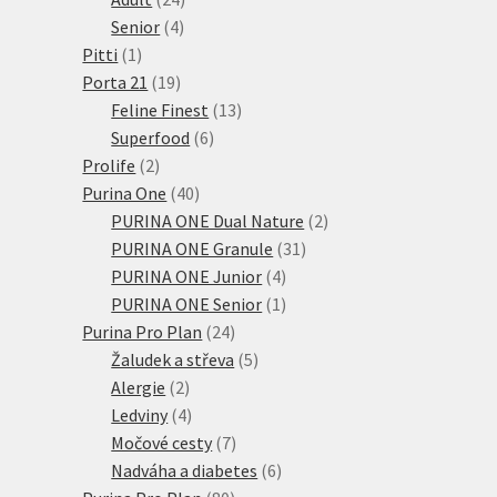
4
produktů
Senior
4
1
produkty
Pitti
1
produkt
19
Porta 21
19
produktů
13
Feline Finest
13
6
produktů
Superfood
6
2
produktů
Prolife
2
produkty
40
Purina One
40
produktů
2
PURINA ONE Dual Nature
2
31
produkty
PURINA ONE Granule
31
4
produktů
PURINA ONE Junior
4
produkty
1
PURINA ONE Senior
1
24
produkt
Purina Pro Plan
24
produktů
5
Žaludek a střeva
5
2
produktů
Alergie
2
produkty
4
Ledviny
4
produkty
7
Močové cesty
7
produktů
6
Nadváha a diabetes
6
80
produktů