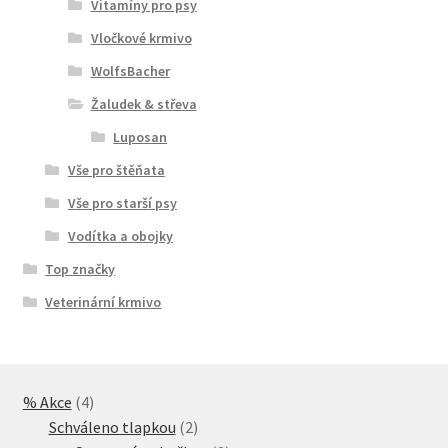
Vitamíny pro psy
Vločkové krmivo
WolfsBacher
Žaludek & střeva
Luposan
Vše pro štěňata
Vše pro starší psy
Vodítka a obojky
Top značky
Veterinární krmivo
4
% Akce
4
produkty
2
Schváleno tlapkou
2