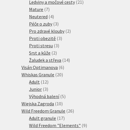
produkty
21
Ledviny a močové cesty
21
7
produktů
Mature
7
produktů
4
Neutered
4
produkty
3
Péče o zuby
3
produkty
2
Pro zdravé klouby
2
3
produkty
Proti obezitě
3
3
produkty
Proti stresu
3
2
produkty
Srst a kůže
2
produkty
14
Žaludek a střeva
14
6
produktů
Visán Optimanova
6
20
produktů
Whiskas Granule
20
12
produktů
Adult
12
3
produktů
Junior
3
produkty
5
Výhodná balení
5
10
produktů
Wiejska Zagroda
10
produktů
26
Wild Freedom Granule
26
17
produktů
Adult granule
17
produktů
9
Wild Freedom "Elements"
9