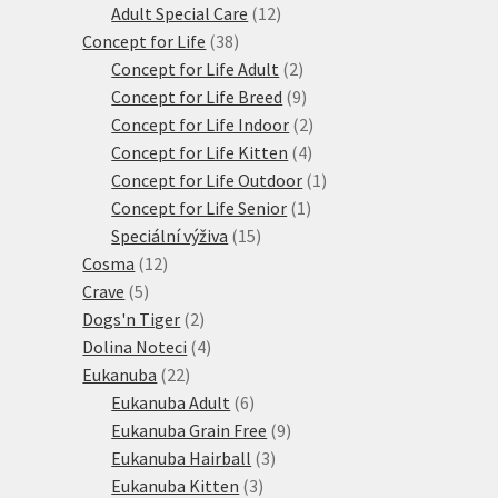
produktů
12
Adult Special Care
12
38
produktů
Concept for Life
38
produktů
2
Concept for Life Adult
2
produkty
9
Concept for Life Breed
9
produktů
2
Concept for Life Indoor
2
4
produkty
Concept for Life Kitten
4
produkty
1
Concept for Life Outdoor
1
1
produkt
Concept for Life Senior
1
15
produkt
Speciální výživa
15
12
produktů
Cosma
12
5
produktů
Crave
5
produktů
2
Dogs'n Tiger
2
produkty
4
Dolina Noteci
4
22
produkty
Eukanuba
22
produktů
6
Eukanuba Adult
6
produktů
9
Eukanuba Grain Free
9
3
produktů
Eukanuba Hairball
3
3
produkty
Eukanuba Kitten
3