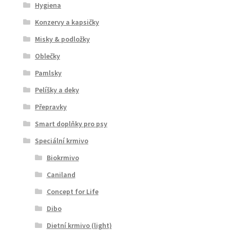
Hygiena
Konzervy a kapsičky
Misky & podložky
Oblečky
Pamlsky
Pelíšky a deky
Přepravky
Smart doplňky pro psy
Speciální krmivo
Biokrmivo
Caniland
Concept for Life
Dibo
Dietní krmivo (light)