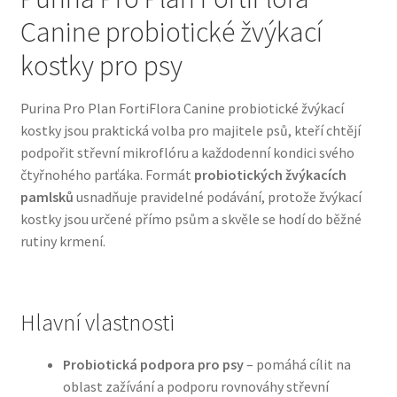
Canine probiotické žvýkací
Bozita pro psy — Švédské krmivo s nordickou kvalitou
kostky pro psy
Brit pro psy
Purina Pro Plan FortiFlora Canine probiotické žvýkací
kostky jsou praktická volba pro majitele psů, kteří chtějí
Granule pro psy
podpořit střevní mikroflóru a každodenní kondici svého
čtyřnohého parťáka. Formát
probiotických žvýkacích
Natural Trainer pro psy — Italské krmivo s
pamlsků
usnadňuje pravidelné podávání, protože žvýkací
přírodními složkami
kostky jsou určené přímo psům a skvěle se hodí do běžné
rutiny krmení.
Happy Dog — Německá kvalita a přirozené složení
Hill’s pro psy
Hlavní vlastnosti
Hračky pro psy
Probiotická podpora pro psy
– pomáhá cílit na
oblast zažívání a podporu rovnováhy střevní
Konzervy a kapsičky pro psy