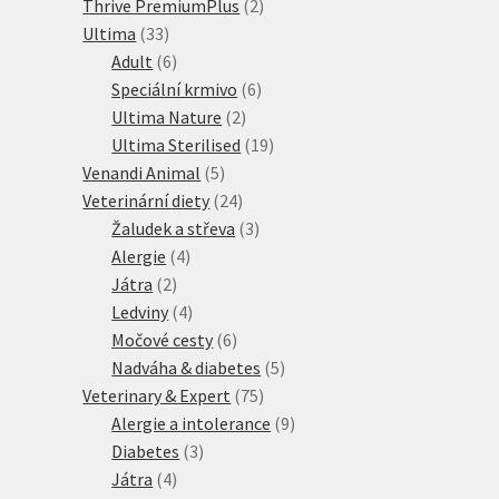
produktů
2
Thrive PremiumPlus
2
33
produkty
Ultima
33
produktů
6
Adult
6
produktů
6
Speciální krmivo
6
2
produktů
Ultima Nature
2
produkty
19
Ultima Sterilised
19
5
produktů
Venandi Animal
5
produktů
24
Veterinární diety
24
produktů
3
Žaludek a střeva
3
4
produkty
Alergie
4
2
produkty
Játra
2
produkty
4
Ledviny
4
produkty
6
Močové cesty
6
produktů
5
Nadváha & diabetes
5
75
produktů
Veterinary & Expert
75
produktů
9
Alergie a intolerance
9
3
produktů
Diabetes
3
4
produkty
Játra
4