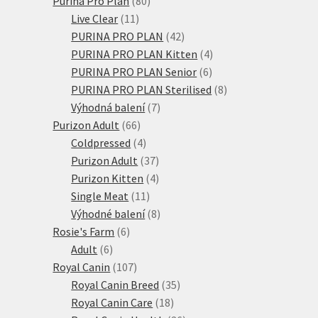
Purina Pro Plan
80
11
produktů
Live Clear
11
produktů
42
PURINA PRO PLAN
42
produktů
4
PURINA PRO PLAN Kitten
4
6
produkty
PURINA PRO PLAN Senior
6
produktů
8
PURINA PRO PLAN Sterilised
8
7
produktů
Výhodná balení
7
66
produktů
Purizon Adult
66
produktů
4
Coldpressed
4
produkty
37
Purizon Adult
37
produktů
4
Purizon Kitten
4
11
produkty
Single Meat
11
produktů
8
Výhodné balení
8
6
produktů
Rosie's Farm
6
6
produktů
Adult
6
produktů
107
Royal Canin
107
produktů
35
Royal Canin Breed
35
18
produktů
Royal Canin Care
18