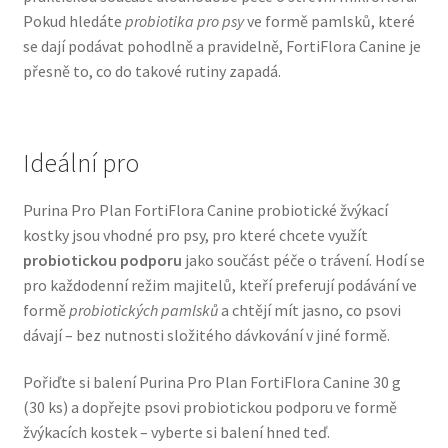
Pokud hledáte
probiotika pro psy
ve formě pamlsků, které
Veterinární dieta pro psy
se dají podávat pohodlně a pravidelně, FortiFlora Canine je
přesně to, co do takové rutiny zapadá.
Vodítka a obojky
Wolf of Wilderness
Ideální pro
Purina Pro Plan FortiFlora Canine probiotické žvýkací
kostky jsou vhodné pro psy, pro které chcete využít
probiotickou podporu
jako součást péče o trávení. Hodí se
pro každodenní režim majitelů, kteří preferují podávání ve
formě
probiotických pamlsků
a chtějí mít jasno, co psovi
dávají – bez nutnosti složitého dávkování v jiné formě.
Pořiďte si balení Purina Pro Plan FortiFlora Canine 30 g
(30 ks) a dopřejte psovi probiotickou podporu ve formě
žvýkacích kostek – vyberte si balení hned teď.