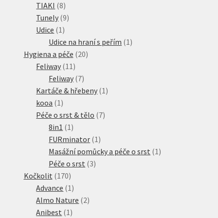
8
produkty
TIAKI
8
produktů
9
Tunely
9
1
produktů
Udice
1
produkt
1
Udice na hraní s peřím
1
20
produkt
Hygiena a péče
20
11
produktů
Feliway
11
produktů
7
Feliway
7
produktů
1
Kartáče & hřebeny
1
1
produkt
kooa
1
produkt
7
Péče o srst & tělo
7
1
produktů
8in1
1
produkt
1
FURminator
1
produkt
1
Masážní pomůcky a péče o srst
1
3
produkt
Péče o srst
3
170
produkty
Kočkolit
170
produktů
1
Advance
1
produkt
2
Almo Nature
2
1
produkty
Anibest
1