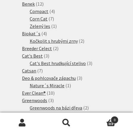
12
produkt
Benek
12
produktů
4
Compact
4
7
produkty
Corn Cat
7
produktů
1
Zelený les
1
4
produkt
Biokat´s
4
produkty
2
Kočkolit s hrubými zrny
2
2
produkty
Breeder Celect
2
3
produkty
Cat's Best
3
produkty
3
Cat's Best hrudkující stelivo
3
7
produkty
Catsan
7
produktů
3
Deo & pohlcovače zápachu
3
1
produkty
Nature´s Miracle
1
10
produkt
Ever Clean®
10
3
produktů
Greenwoods
3
produkty
2
Greenwoods na bázi dřeva
2
produkty
1
Greenwoods výhodná balení
1
0
18
produkt
Hrudkující stelivo
18
Hledat:
Hledat
1
produktů
Biokats
1