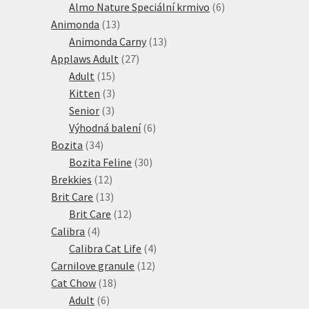
produkty
6
Almo Nature Speciální krmivo
6
13
produktů
Animonda
13
produktů
13
Animonda Carny
13
27
produktů
Applaws Adult
27
15
produktů
Adult
15
produktů
3
Kitten
3
3
produkty
Senior
3
produkty
6
Výhodná balení
6
34
produktů
Bozita
34
produktů
30
Bozita Feline
30
12
produktů
Brekkies
12
produktů
13
Brit Care
13
produktů
12
Brit Care
12
4
produktů
Calibra
4
produkty
4
Calibra Cat Life
4
12
produkty
Carnilove granule
12
18
produktů
Cat Chow
18
6
produktů
Adult
6