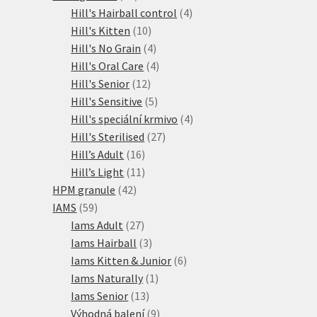
produktů
4
Hill's Hairball control
4
10
produkty
Hill's Kitten
10
produktů
4
Hill's No Grain
4
produkty
4
Hill's Oral Care
4
12
produkty
Hill's Senior
12
produktů
5
Hill's Sensitive
5
produktů
4
Hill's speciální krmivo
4
27
produkty
Hill's Sterilised
27
16
produktů
Hill’s Adult
16
produktů
11
Hill’s Light
11
42
produktů
HPM granule
42
59
produktů
IAMS
59
produktů
27
Iams Adult
27
produktů
3
Iams Hairball
3
produkty
6
Iams Kitten & Junior
6
1
produktů
Iams Naturally
1
13
produkt
Iams Senior
13
produktů
9
Výhodná balení
9