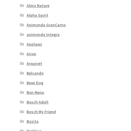
Almo Nature
Alpha Spirit
Animonda GranCarno
animonda Integra
Applaws
Arion
Arquivet
Belcando
Bewi Dog
Bon Menu
Bosch Adult
Bosch My Friend
Bozita
Brekkies