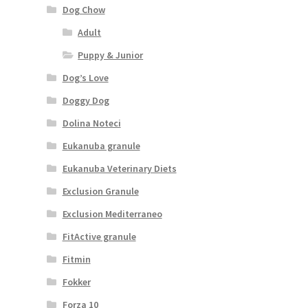
Dog Chow
Adult
Puppy & Junior
Dog’s Love
Doggy Dog
Dolina Noteci
Eukanuba granule
Eukanuba Veterinary Diets
Exclusion Granule
Exclusion Mediterraneo
FitActive granule
Fitmin
Fokker
Forza 10