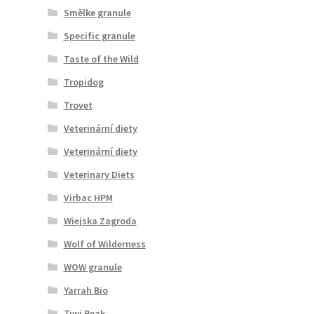
Smělke granule
Specific granule
Taste of the Wild
Tropidog
Trovet
Veterinární diety
Veterinární diety
Veterinary Diets
Virbac HPM
Wiejska Zagroda
Wolf of Wilderness
WOW granule
Yarrah Bio
Ziwi Peak