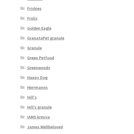
Friskies
Frolic
Golden Eagle
GranataPet granule
Granule
Green Petfood
Greenwoods
Happy Dog
Herrmanns
Hill's
Hill’s granule
IAMS krmiva
James Wellbeloved