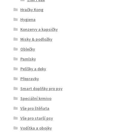
Hračky Kong
Hygiena
Konzervy a kapsičky
Misky & podložky
Oblečky
Pamlsky
Pelíšky a deky
Přepravky
Smart doplňky pro psy
Speciální krmivo
Vše pro štěňata
Vše pro starší psy
Vodítka a obojky