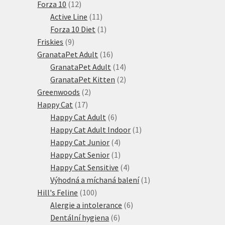
12
produktů
Forza 10
12
produktů
11
Active Line
11
produktů
1
Forza 10 Diet
1
9
produkt
Friskies
9
produktů
16
GranataPet Adult
16
produktů
14
GranataPet Adult
14
produktů
2
GranataPet Kitten
2
2
produkty
Greenwoods
2
17
produkty
Happy Cat
17
produktů
6
Happy Cat Adult
6
produktů
1
Happy Cat Adult Indoor
1
4
produkt
Happy Cat Junior
4
produkty
1
Happy Cat Senior
1
produkt
4
Happy Cat Sensitive
4
produkty
1
Výhodná a míchaná balení
1
100
produkt
Hill's Feline
100
produktů
6
Alergie a intolerance
6
6
produktů
Dentální hygiena
6