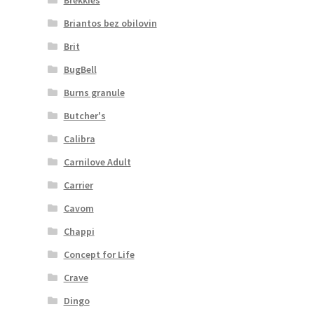
Briantos bez obilovin
Brit
BugBell
Burns granule
Butcher's
Calibra
Carnilove Adult
Carrier
Cavom
Chappi
Concept for Life
Crave
Dingo