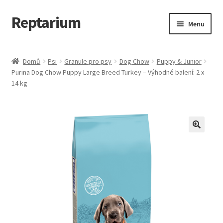
Reptarium
Přeskočit
Přejít
Menu
na
k
navigaci
obsahu
Úvodní stránka
webu
Domů
Psi
Granule pro psy
Dog Chow
Puppy & Junior
Purina Dog Chow Puppy Large Breed Turkey – Výhodné balení: 2 x
Košík
14 kg
Malá zvířata — Klece, krmivo, vybavení
Můj účet
Obchod
Pokladna
Vše pro kočky