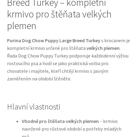
Breed Turkey – kompletní
krmivo pro štěňata velkých
Bozita pro psy — Švédské krmivo s nordickou kvalitou
plemen
Brit pro psy
Purina Dog Chow Puppy Large Breed Turkey
s krocanem je
Granule pro psy
kompletní krmivo určené pro štěňata
velkých plemen
.
Řada Dog Chow Puppy Turkey podporuje každodenní výživu
rostoucího psa a hodí se jako praktická volba pro
Natural Trainer pro psy — Italské krmivo s
chovatele i majitele, kteří chtějí krmivo s jasným
přírodními složkami
zaměřením na období štěněte.
Happy Dog — Německá kvalita a přirozené složení
Hill’s pro psy
Hlavní vlastnosti
Hračky pro psy
Vhodné pro štěňata velkých plemen
– krmivo
navržené pro růstové období a potřeby mladých
Konzervy a kapsičky pro psy
psů.