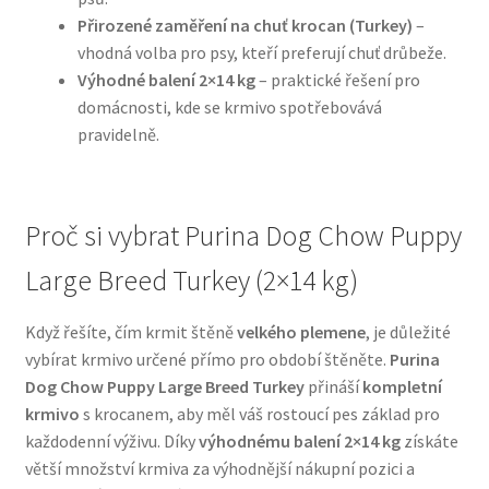
Přirozené zaměření na chuť krocan (Turkey)
–
vhodná volba pro psy, kteří preferují chuť drůbeže.
N&D Farmina pro psy — Italské holistic krmivo
Výhodné balení 2×14 kg
– praktické řešení pro
domácnosti, kde se krmivo spotřebovává
Oblečky pro psy
pravidelně.
Pamlsky pro psy
Pelíšky pro psy
Proč si vybrat Purina Dog Chow Puppy
Large Breed Turkey (2×14 kg)
Ortopedické pelíšky
Když řešíte, čím krmit štěně
velkého plemene
, je důležité
Přepravky pro psy
vybírat krmivo určené přímo pro období štěněte.
Purina
Dog Chow Puppy Large Breed Turkey
přináší
kompletní
Purizon pro psy — Vysoký obsah masa, bez obilovin
krmivo
s krocanem, aby měl váš rostoucí pes základ pro
každodenní výživu. Díky
výhodnému balení 2×14 kg
získáte
Royal Canin pro psy
větší množství krmiva za výhodnější nákupní pozici a