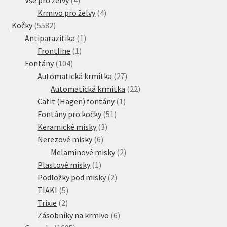
produkty
4
Krmivo pro želvy
4
5582
produkty
Kočky
5582
produktů
1
Antiparazitika
1
1
produkt
Frontline
1
104
produkt
Fontány
104
produktů
27
Automatická krmítka
27
produktů
22
Automatická krmítka
22
1
produktů
Catit (Hagen) fontány
1
51
produkt
Fontány pro kočky
51
3
produktů
Keramické misky
3
6
produkty
Nerezové misky
6
produktů
2
Melaminové misky
2
1
produkty
Plastové misky
1
produkt
2
Podložky pod misky
2
5
produkty
TIAKI
5
2
produktů
Trixie
2
produkty
6
Zásobníky na krmivo
6