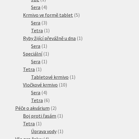
produkt
4
Sera
4
produkty
5
Krmivo ve formě tablet
5
3
produktů
Sera
3
produkty
1
Tetra
1
produkt
1
Ryby žijící převážně u dna
1
1
produkt
Sera
1
produkt
1
Speciální
1
1
produkt
Sera
1
1
produkt
Tetra
1
produkt
1
Tabletové krmivo
1
10
produkt
Vločkové krmivo
10
4
produktů
Sera
4
produkty
6
Tetra
6
produktů
2
Péče o akvárium
2
produkty
1
Boj proti řasám
1
1
produkt
Tetra
1
produkt
1
Úprava vody
1
4
produkt
Vše pro želvy
4