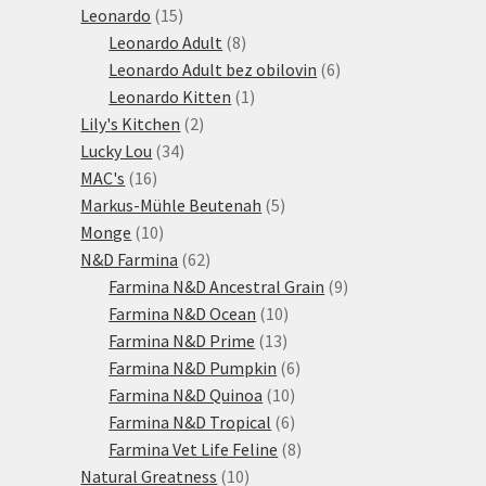
15
produktů
Leonardo
15
produktů
8
Leonardo Adult
8
produktů
6
Leonardo Adult bez obilovin
6
1
produktů
Leonardo Kitten
1
2
produkt
Lily's Kitchen
2
34
produkty
Lucky Lou
34
16
produktů
MAC's
16
produktů
5
Markus-Mühle Beutenah
5
10
produktů
Monge
10
produktů
62
N&D Farmina
62
produktů
9
Farmina N&D Ancestral Grain
9
10
produktů
Farmina N&D Ocean
10
13
produktů
Farmina N&D Prime
13
produktů
6
Farmina N&D Pumpkin
6
10
produktů
Farmina N&D Quinoa
10
produktů
6
Farmina N&D Tropical
6
produktů
8
Farmina Vet Life Feline
8
10
produktů
Natural Greatness
10