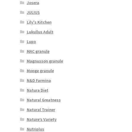
Josera
JULIUS
Lily's Kitchen
Lukullus Adult
Lupo
MAC granule
Magnusson granule
Monge granule
N&D Farmina
Natura Diet
Natural Greatness
Natural Trainer
Nature’s Variety
Nutriplus