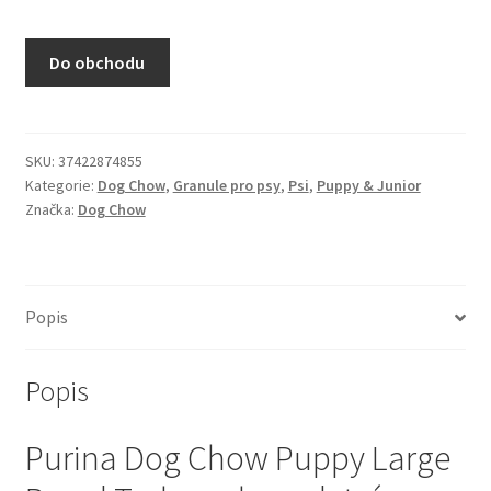
N&D Farmina pro kočky — Italské holistic krmivo
Do obchodu
Odpočívadla pro kočky
Pamlsky pro kočky
SKU:
37422874855
Kategorie:
Dog Chow
,
Granule pro psy
,
Psi
,
Puppy & Junior
Purizon pro kočky
Značka:
Dog Chow
Royal Canin pro kočky
Škrabadla pro kočky
Popis
Veterinární dieta pro kočky
Popis
Vše pro psy — Krmivo, doplňky, vybavení
Purina Dog Chow Puppy Large
Boudy a výběhy