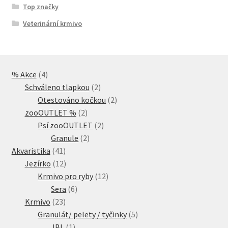
Top značky
Veterinární krmivo
4
% Akce
4
produkty
2
Schváleno tlapkou
2
produkty
2
Otestováno kočkou
2
2
produkty
zooOUTLET %
2
produkty
2
Psí zooOUTLET
2
2
produkty
Granule
2
41
produkty
Akvaristika
41
produktů
12
Jezírko
12
produktů
12
Krmivo pro ryby
12
6
produktů
Sera
6
23
produktů
Krmivo
23
produktů
5
Granulát/ pelety / tyčinky
5
1
produktů
JBL
1