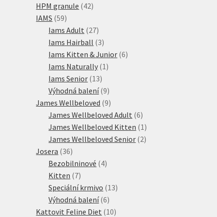
42
produktů
HPM granule
42
59
produktů
IAMS
59
produktů
27
Iams Adult
27
produktů
3
Iams Hairball
3
produkty
6
Iams Kitten & Junior
6
1
produktů
Iams Naturally
1
13
produkt
Iams Senior
13
produktů
9
Výhodná balení
9
produktů
9
James Wellbeloved
9
produktů
6
James Wellbeloved Adult
6
produktů
1
James Wellbeloved Kitten
1
2
produkt
James Wellbeloved Senior
2
36
produkty
Josera
36
produktů
4
Bezobilninové
4
7
produkty
Kitten
7
produktů
13
Speciální krmivo
13
6
produktů
Výhodná balení
6
produktů
10
Kattovit Feline Diet
10