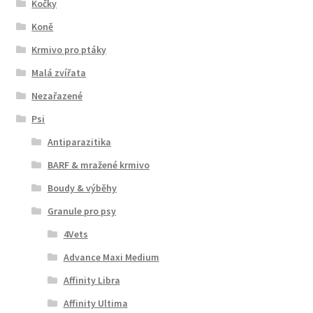
Kočky
Koně
Krmivo pro ptáky
Malá zvířata
Nezařazené
Psi
Antiparazitika
BARF & mražené krmivo
Boudy & výběhy
Granule pro psy
4Vets
Advance Maxi Medium
Affinity Libra
Affinity Ultima