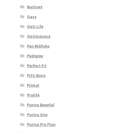
Nutrivet
Oasy
Opti Life
Optimanova
Pan Mišňsko
Pedigree
Perfect Fit
Pitti Boris
Primal
Prolife
Purina Beneful
Purina One
Purina Pro Plan