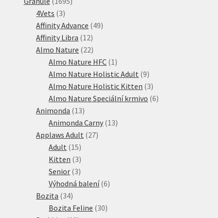
1695
produktů
Granule
1695
3
produktů
4Vets
3
produkty
49
Affinity Advance
49
12
produktů
Affinity Libra
12
produktů
22
Almo Nature
22
produktů
1
Almo Nature HFC
1
produkt
9
Almo Nature Holistic Adult
9
produktů
3
Almo Nature Holistic Kitten
3
produkty
6
Almo Nature Speciální krmivo
6
13
produktů
Animonda
13
produktů
13
Animonda Carny
13
27
produktů
Applaws Adult
27
15
produktů
Adult
15
produktů
3
Kitten
3
3
produkty
Senior
3
produkty
6
Výhodná balení
6
34
produktů
Bozita
34
produktů
30
Bozita Feline
30