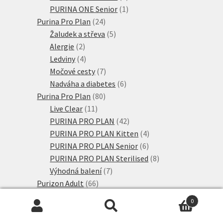
produkty
1
PURINA ONE Senior
1
24
produkt
Purina Pro Plan
24
produktů
5
Žaludek a střeva
5
2
produktů
Alergie
2
produkty
4
Ledviny
4
produkty
7
Močové cesty
7
produktů
6
Nadváha a diabetes
6
80
produktů
Purina Pro Plan
80
11
produktů
Live Clear
11
produktů
42
PURINA PRO PLAN
42
produktů
4
PURINA PRO PLAN Kitten
4
6
produkty
PURINA PRO PLAN Senior
6
produktů
8
PURINA PRO PLAN Sterilised
8
7
produktů
Výhodná balení
7
66
produktů
Purizon Adult
66
produktů
4
Coldpressed
4
0
produkty
37
Purizon Adult
37
Hledat:
Hledat
produktů
4
Purizon Kitten
4