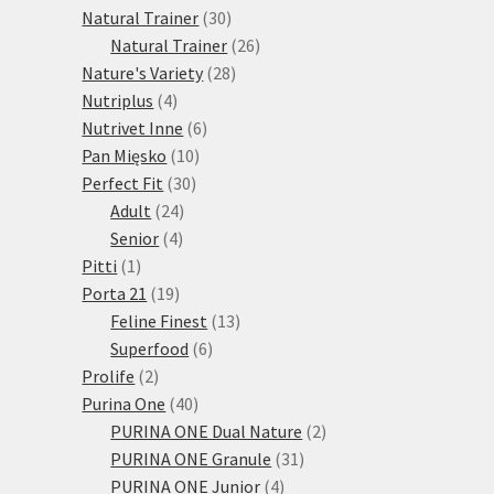
30
produktů
Natural Trainer
30
produktů
26
Natural Trainer
26
28
produktů
Nature's Variety
28
4
produktů
Nutriplus
4
produkty
6
Nutrivet Inne
6
10
produktů
Pan Mięsko
10
30
produktů
Perfect Fit
30
24
produktů
Adult
24
4
produktů
Senior
4
1
produkty
Pitti
1
produkt
19
Porta 21
19
produktů
13
Feline Finest
13
6
produktů
Superfood
6
2
produktů
Prolife
2
produkty
40
Purina One
40
produktů
2
PURINA ONE Dual Nature
2
31
produkty
PURINA ONE Granule
31
4
produktů
PURINA ONE Junior
4