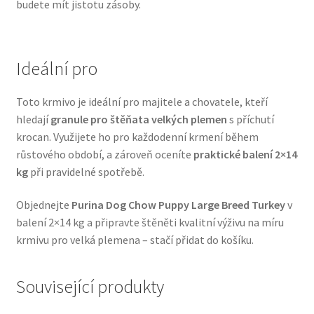
budete mít jistotu zásoby.
Veterinární dieta pro psy
Vodítka a obojky
Ideální pro
Wolf of Wilderness
Toto krmivo je ideální pro majitele a chovatele, kteří
hledají
granule pro štěňata velkých plemen
s příchutí
krocan. Využijete ho pro každodenní krmení během
růstového období, a zároveň oceníte
praktické balení 2×14
kg
při pravidelné spotřebě.
Objednejte
Purina Dog Chow Puppy Large Breed Turkey
v
balení 2×14 kg a připravte štěněti kvalitní výživu na míru
krmivu pro velká plemena – stačí přidat do košíku.
Související produkty