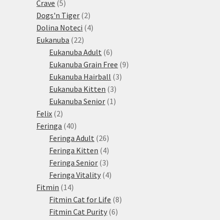
5
produktů
Crave
5
produktů
2
Dogs'n Tiger
2
produkty
4
Dolina Noteci
4
22
produkty
Eukanuba
22
produktů
6
Eukanuba Adult
6
produktů
9
Eukanuba Grain Free
9
3
produktů
Eukanuba Hairball
3
3
produkty
Eukanuba Kitten
3
1
produkty
Eukanuba Senior
1
2
produkt
Felix
2
produkty
40
Feringa
40
produktů
26
Feringa Adult
26
produktů
4
Feringa Kitten
4
3
produkty
Feringa Senior
3
produkty
4
Feringa Vitality
4
14
produkty
Fitmin
14
produktů
8
Fitmin Cat for Life
8
6
produktů
Fitmin Cat Purity
6