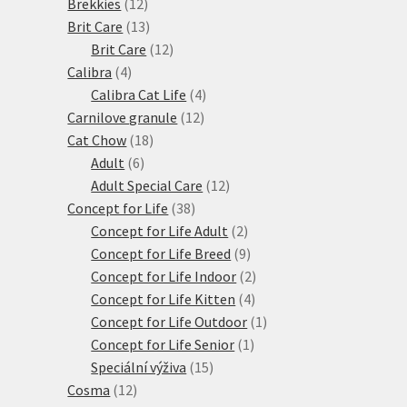
12
produktů
Brekkies
12
produktů
13
Brit Care
13
produktů
12
Brit Care
12
4
produktů
Calibra
4
produkty
4
Calibra Cat Life
4
12
produkty
Carnilove granule
12
18
produktů
Cat Chow
18
6
produktů
Adult
6
produktů
12
Adult Special Care
12
38
produktů
Concept for Life
38
produktů
2
Concept for Life Adult
2
produkty
9
Concept for Life Breed
9
produktů
2
Concept for Life Indoor
2
4
produkty
Concept for Life Kitten
4
produkty
1
Concept for Life Outdoor
1
1
produkt
Concept for Life Senior
1
15
produkt
Speciální výživa
15
12
produktů
Cosma
12