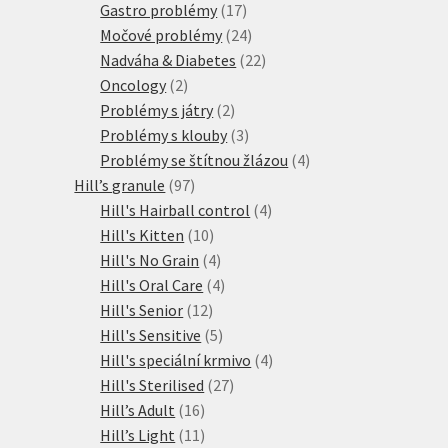
produktů
17
Gastro problémy
17
produktů
24
Močové problémy
24
produktů
22
Nadváha & Diabetes
22
2
produktů
Oncology
2
produkty
2
Problémy s játry
2
produkty
3
Problémy s klouby
3
produkty
4
Problémy se štítnou žlázou
4
97
produkty
Hill’s granule
97
produktů
4
Hill's Hairball control
4
10
produkty
Hill's Kitten
10
produktů
4
Hill's No Grain
4
produkty
4
Hill's Oral Care
4
12
produkty
Hill's Senior
12
produktů
5
Hill's Sensitive
5
produktů
4
Hill's speciální krmivo
4
27
produkty
Hill's Sterilised
27
16
produktů
Hill’s Adult
16
produktů
11
Hill’s Light
11