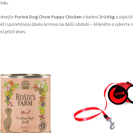
edu.
ednejte
Purina Dog Chow Puppy Chicken
v balení
2×14 kg
a zajistě
ěti spolehlivou dávku krmiva na další období – klikněte a vyberte s
ní ještě dnes.