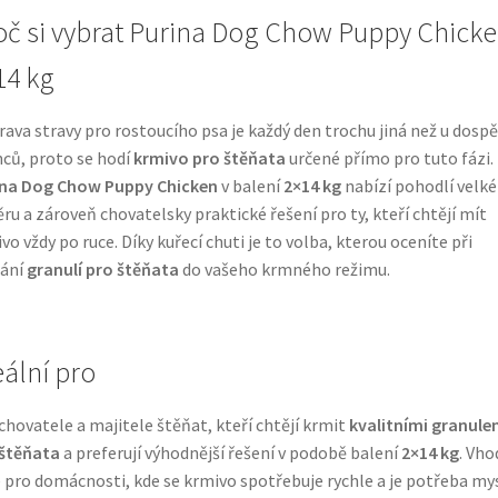
oč si vybrat Purina Dog Chow Puppy Chick
14 kg
rava stravy pro rostoucího psa je každý den trochu jiná než u dosp
nců, proto se hodí
krmivo pro štěňata
určené přímo pro tuto fázi.
ina Dog Chow Puppy Chicken
v balení
2×14 kg
nabízí pohodlí velk
ru a zároveň chovatelsky praktické řešení pro ty, kteří chtějí mít
vo vždy po ruce. Díky kuřecí chuti je to volba, kterou oceníte při
dání
granulí pro štěňata
do vašeho krmného režimu.
eální pro
chovatele a majitele štěňat, kteří chtějí krmit
kvalitními granule
 štěňata
a preferují výhodnější řešení v podobě balení
2×14 kg
. Vh
 pro domácnosti, kde se krmivo spotřebuje rychle a je potřeba my