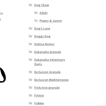
Dog Chow
Adult
te
i
Puppy & Junior
Dog’s Love
Doggy Dog
Dolina Noteci
Eukanuba granule
Eukanuba Veterinary
Diets
Exclusion Granule
Exclusion Mediterraneo
FitActive granule
Fitmin
Fokker