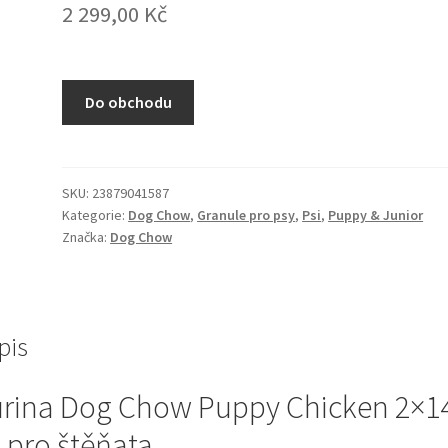
2 299,00
Kč
Do obchodu
SKU:
23879041587
Kategorie:
Dog Chow
,
Granule pro psy
,
Psi
,
Puppy & Junior
Značka:
Dog Chow
pis
rina Dog Chow Puppy Chicken 2×1
 pro štěňata