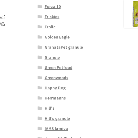
Forza 10
Friskies
cí
kg,
Frolic
Golden Eagle
GranataPet granule
Granule
Green Petfood
Greenwoods
Happy Dog
Herrmanns
Hill's
Hill’s granule
IAMS krmiva