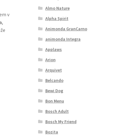
Almo Nature
sem v
Alpha Spirit
a
,
Animonda GranCarno
ůže
animonda Integra
Applaws
Arion
Arquivet
Belcando
Bewi Dog
Bon Menu
Bosch Adult
Bosch My Friend
Bozita