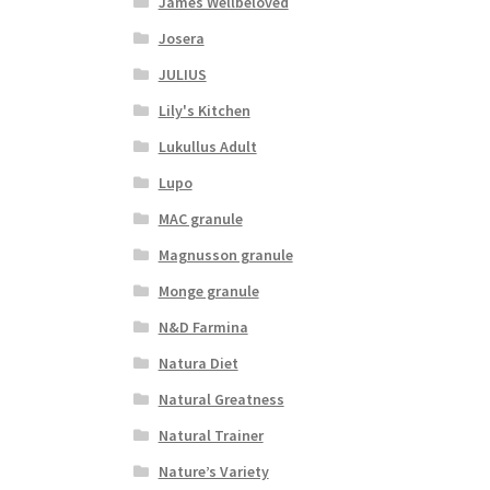
James Wellbeloved
Josera
JULIUS
Lily's Kitchen
Lukullus Adult
Lupo
MAC granule
Magnusson granule
Monge granule
N&D Farmina
Natura Diet
Natural Greatness
Natural Trainer
Nature’s Variety