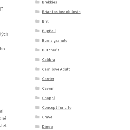
Brekkies
en
Briantos bez obilovin
Brit
BugBell
ělých
Burns granule
ého
Butcher's
Calibra
Carnilove Adult
Carrier
Cavom
Chappi
Concept for Life
mi
Crave
odné
slet
Dingo