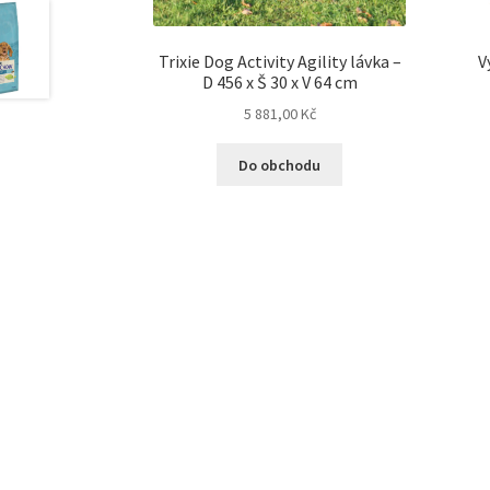
Trixie Dog Activity Agility lávka –
V
D 456 x Š 30 x V 64 cm
5 881,00
Kč
Do obchodu