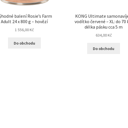
ýhodné balení Rosie’s Farm
KONG Ultimate samonavíje
Adult 24 x 800 g – hovězí
vodítko červené – XL: do 70 
délka pásku cca 5 m
1 556,00
Kč
634,00
Kč
Do obchodu
Do obchodu