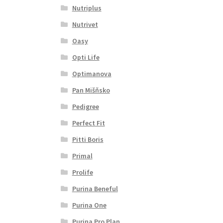
Nutriplus
Nutrivet
Oasy
Opti Life
Optimanova
Pan Mišňsko
Pedigree
Perfect Fit
Pitti Boris
Primal
Prolife
Purina Beneful
Purina One
Purina Pro Plan