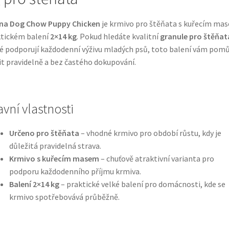
ina Dog Chow Puppy Chicken
je krmivo pro štěňata s kuřecím ma
tickém balení
2×14 kg
. Pokud hledáte kvalitní
granule pro štěňat
é podporují každodenní výživu mladých psů, toto balení vám pom
t pravidelně a bez častého dokupování.
avní vlastnosti
Určeno pro štěňata
– vhodné krmivo pro období růstu, kdy je
důležitá pravidelná strava.
Krmivo s kuřecím masem
– chuťově atraktivní varianta pro
podporu každodenního příjmu krmiva.
Balení 2×14 kg
– praktické velké balení pro domácnosti, kde se
krmivo spotřebovává průběžně.