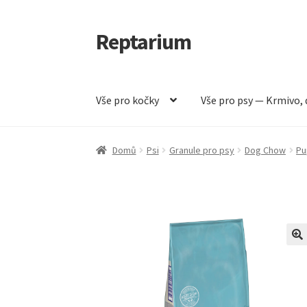
Reptarium
Přeskočit
Přejít
na
k
navigaci
obsahu
webu
Vše pro kočky
Vše pro psy — Krmivo, 
Úvodní stránka
Košík
Malá zvířata — Klece, k
Domů
Psi
Granule pro psy
Dog Chow
Pu
Vše pro psy — Krmivo, doplňky, vybavení