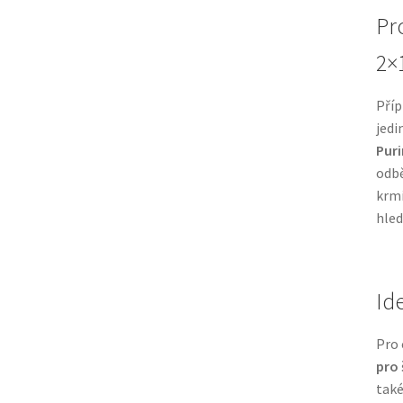
Pr
2×
Příp
jedi
Pur
odbě
krmi
hle
Id
Pro 
pro
také