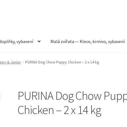
doplňky, vybavení
Malá zvířata — Klece, krmivo, vybavení
rmivo, vybavení
Můj účet
Obchod
Pokladna
Vše pro kočky
ppy & Junior
PURINA Dog Chow Puppy Chicken – 2 x 14 kg
PURINA Dog Chow Pup
Chicken – 2 x 14 kg