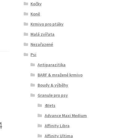
Kočky
Koně
Krmivo pro ptáky
Malá zvířata
Nezařazené
Psi
Antiparazitika
BARF & mražené krmivo
Boudy & výběhy
Granule pro psy
4Vets
Advance Maxi Medium
4
Affinity Libra
Affinity Ultima