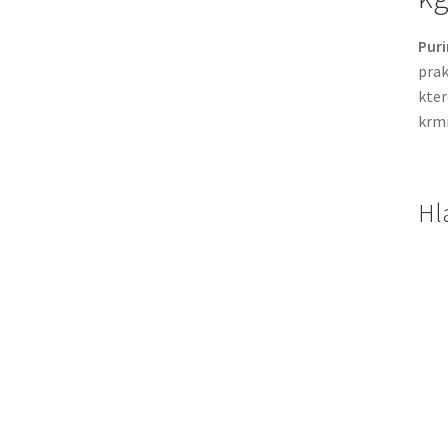
Pur
prak
kter
krmi
Hl