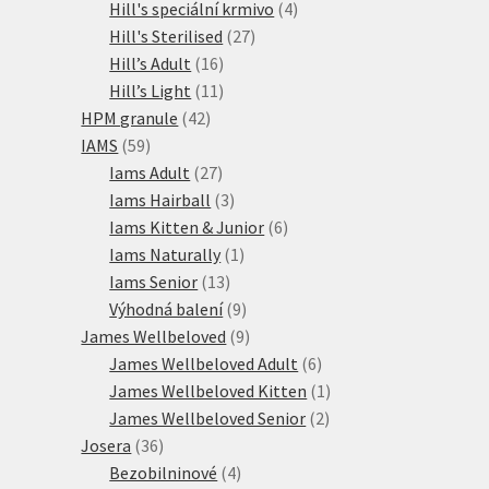
produktů
4
Hill's speciální krmivo
4
27
produkty
Hill's Sterilised
27
16
produktů
Hill’s Adult
16
produktů
11
Hill’s Light
11
42
produktů
HPM granule
42
59
produktů
IAMS
59
produktů
27
Iams Adult
27
produktů
3
Iams Hairball
3
produkty
6
Iams Kitten & Junior
6
1
produktů
Iams Naturally
1
13
produkt
Iams Senior
13
produktů
9
Výhodná balení
9
produktů
9
James Wellbeloved
9
produktů
6
James Wellbeloved Adult
6
produktů
1
James Wellbeloved Kitten
1
2
produkt
James Wellbeloved Senior
2
36
produkty
Josera
36
produktů
4
Bezobilninové
4