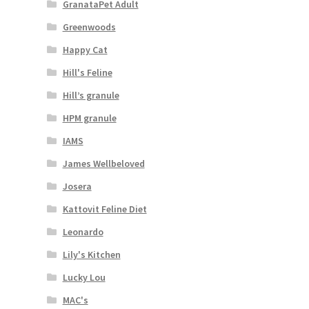
GranataPet Adult
Greenwoods
Happy Cat
Hill's Feline
Hill’s granule
HPM granule
IAMS
James Wellbeloved
Josera
Kattovit Feline Diet
Leonardo
Lily's Kitchen
Lucky Lou
MAC's