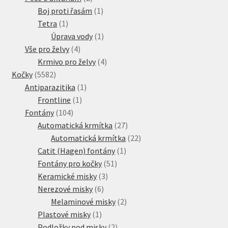
produkty
1
Boj proti řasám
1
1
produkt
Tetra
1
produkt
1
Úprava vody
1
4
produkt
Vše pro želvy
4
produkty
4
Krmivo pro želvy
4
5582
produkty
Kočky
5582
produktů
1
Antiparazitika
1
1
produkt
Frontline
1
104
produkt
Fontány
104
produktů
27
Automatická krmítka
27
produktů
22
Automatická krmítka
22
1
produktů
Catit (Hagen) fontány
1
51
produkt
Fontány pro kočky
51
3
produktů
Keramické misky
3
6
produkty
Nerezové misky
6
produktů
2
Melaminové misky
2
1
produkty
Plastové misky
1
produkt
2
Podložky pod misky
2