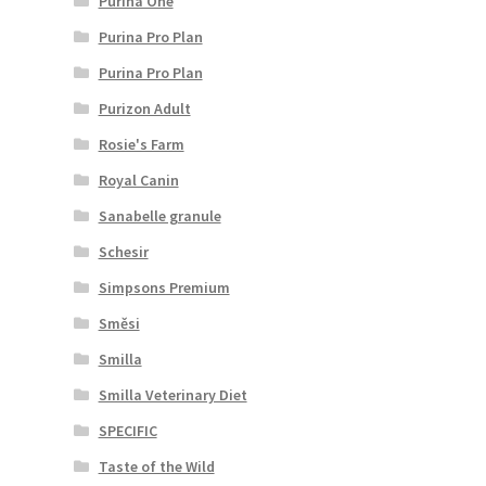
Purina One
Purina Pro Plan
Purina Pro Plan
Purizon Adult
Rosie's Farm
Royal Canin
Sanabelle granule
Schesir
Simpsons Premium
Směsi
Smilla
Smilla Veterinary Diet
SPECIFIC
Taste of the Wild