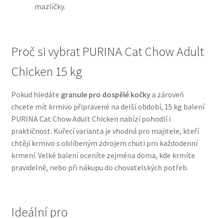
mazlíčky.
N&D Farmina pro psy — Italské holistic krmivo
Proč si vybrat PURINA Cat Chow Adult
Oblečky pro psy
Chicken 15 kg
Pamlsky pro psy
Pokud hledáte
granule pro dospělé kočky
a zároveň
Pelíšky pro psy
chcete mít krmivo připravené na delší období, 15 kg balení
PURINA Cat Chow Adult Chicken nabízí pohodlí i
Ortopedické pelíšky
praktičnost. Kuřecí varianta je vhodná pro majitele, kteří
chtějí krmivo s oblíbeným zdrojem chuti pro každodenní
Přepravky pro psy
krmení. Velké balení oceníte zejména doma, kde krmíte
pravidelně, nebo při nákupu do chovatelských potřeb.
Purizon pro psy — Vysoký obsah masa, bez obilovin
Royal Canin pro psy
Ideální pro