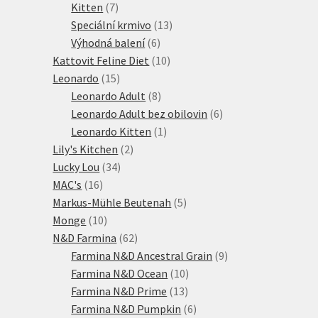
7
produkty
Kitten
7
produktů
13
Speciální krmivo
13
6
produktů
Výhodná balení
6
produktů
10
Kattovit Feline Diet
10
15
produktů
Leonardo
15
produktů
8
Leonardo Adult
8
produktů
6
Leonardo Adult bez obilovin
6
1
produktů
Leonardo Kitten
1
2
produkt
Lily's Kitchen
2
34
produkty
Lucky Lou
34
16
produktů
MAC's
16
produktů
5
Markus-Mühle Beutenah
5
10
produktů
Monge
10
produktů
62
N&D Farmina
62
produktů
9
Farmina N&D Ancestral Grain
9
10
produktů
Farmina N&D Ocean
10
13
produktů
Farmina N&D Prime
13
produktů
6
Farmina N&D Pumpkin
6