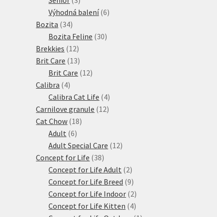
produkty
6
Výhodná balení
6
34
produktů
Bozita
34
produktů
30
Bozita Feline
30
12
produktů
Brekkies
12
produktů
13
Brit Care
13
produktů
12
Brit Care
12
4
produktů
Calibra
4
produkty
4
Calibra Cat Life
4
12
produkty
Carnilove granule
12
18
produktů
Cat Chow
18
6
produktů
Adult
6
produktů
12
Adult Special Care
12
38
produktů
Concept for Life
38
produktů
2
Concept for Life Adult
2
produkty
9
Concept for Life Breed
9
produktů
2
Concept for Life Indoor
2
4
produkty
Concept for Life Kitten
4