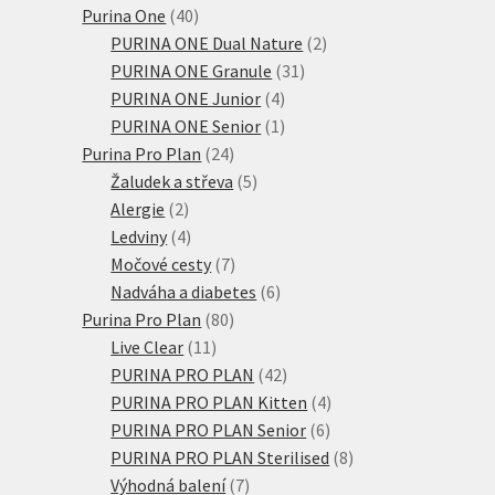
produkty
40
Purina One
40
produktů
2
PURINA ONE Dual Nature
2
31
produkty
PURINA ONE Granule
31
4
produktů
PURINA ONE Junior
4
produkty
1
PURINA ONE Senior
1
24
produkt
Purina Pro Plan
24
produktů
5
Žaludek a střeva
5
2
produktů
Alergie
2
produkty
4
Ledviny
4
produkty
7
Močové cesty
7
produktů
6
Nadváha a diabetes
6
80
produktů
Purina Pro Plan
80
11
produktů
Live Clear
11
produktů
42
PURINA PRO PLAN
42
produktů
4
PURINA PRO PLAN Kitten
4
6
produkty
PURINA PRO PLAN Senior
6
produktů
8
PURINA PRO PLAN Sterilised
8
7
produktů
Výhodná balení
7