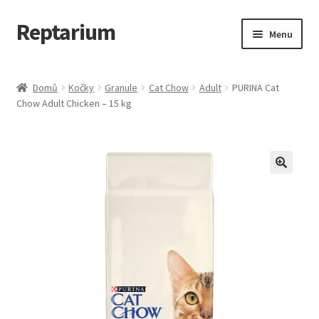
Reptarium
Přeskočit
Přejít
Menu
na
k
navigaci
obsahu
Úvodní stránka
webu
Domů
Kočky
Granule
Cat Chow
Adult
PURINA Cat
Chow Adult Chicken – 15 kg
Košík
Malá zvířata — Klece, krmivo, vybavení
Můj účet
Obchod
Pokladna
Vše pro kočky