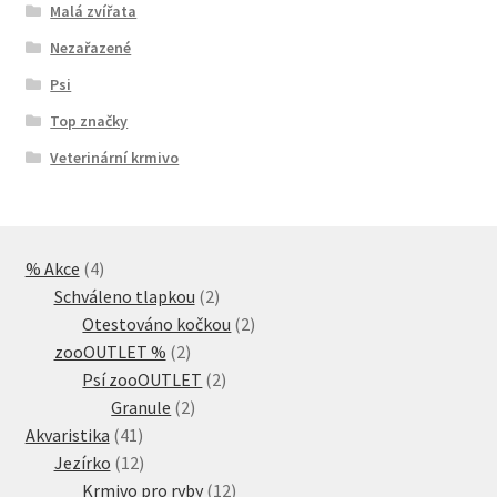
Malá zvířata
Nezařazené
Psi
Top značky
Veterinární krmivo
4
% Akce
4
produkty
2
Schváleno tlapkou
2
produkty
2
Otestováno kočkou
2
2
produkty
zooOUTLET %
2
produkty
2
Psí zooOUTLET
2
2
produkty
Granule
2
41
produkty
Akvaristika
41
produktů
12
Jezírko
12
produktů
12
Krmivo pro ryby
12