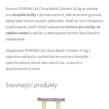
Veterinární dieta pro psy
Krmivo PURINA Cat Chow Adult Chicken 15 kg je vhodné
pro
dospělé kočky
v domácnostech, kde se krmné granule
Vodítka a obojky
dávají jako hlavní součást jídelníčku. Hodí se i pro chovatele
a pečovatele, kteří chtějí nakupovat
krmivo pro kočky ve
Wolf of Wilderness
velkém balení
a udržet si dostupnost krmení bez častých
objednávek.
Objednejte PURINA Cat Chow Adult Chicken 15 kg a
zajistěte své kočce spolehlivé krmení pro dospělé –
vyberte balení, které vám ušetří čas i starosti s
doplňováním krmiva.
Související produkty