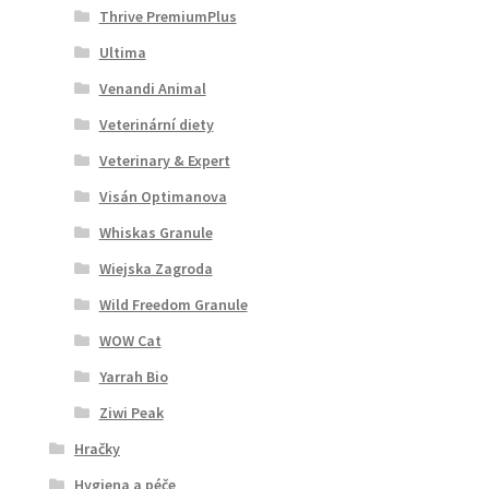
Thrive PremiumPlus
Ultima
Venandi Animal
Veterinární diety
Veterinary & Expert
Visán Optimanova
Whiskas Granule
Wiejska Zagroda
Wild Freedom Granule
WOW Cat
Yarrah Bio
Ziwi Peak
Hračky
Hygiena a péče