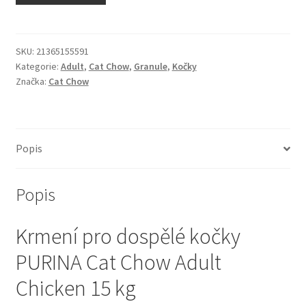
N&D Farmina pro kočky — Italské holistic krmivo
Odpočívadla pro kočky
SKU:
21365155591
Kategorie:
Adult
,
Cat Chow
,
Granule
,
Kočky
Značka:
Cat Chow
Pamlsky pro kočky
Purizon pro kočky
Popis
Royal Canin pro kočky
Popis
Škrabadla pro kočky
Krmení pro dospělé kočky
Veterinární dieta pro kočky
PURINA Cat Chow Adult
Vše pro psy — Krmivo, doplňky, vybavení
Chicken 15 kg
Boudy a výběhy