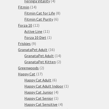
produkty
4
Feringa Vitality
4
14
produkty
Fitmin
14
produktů
8
Fitmin Cat for Life
8
6
produktů
Fitmin Cat Purity
6
12
produktů
Forza 10
12
produktů
11
Active Line
11
produktů
1
Forza 10 Diet
1
9
produkt
Friskies
9
produktů
16
GranataPet Adult
16
produktů
14
GranataPet Adult
14
produktů
2
GranataPet Kitten
2
2
produkty
Greenwoods
2
17
produkty
Happy Cat
17
produktů
6
Happy Cat Adult
6
produktů
1
Happy Cat Adult Indoor
1
4
produkt
Happy Cat Junior
4
produkty
1
Happy Cat Senior
1
produkt
4
Happy Cat Sensitive
4