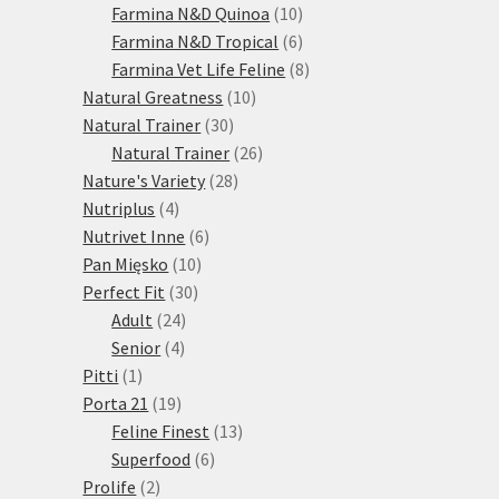
10
produktů
Farmina N&D Quinoa
10
produktů
6
Farmina N&D Tropical
6
produktů
8
Farmina Vet Life Feline
8
10
produktů
Natural Greatness
10
30
produktů
Natural Trainer
30
produktů
26
Natural Trainer
26
28
produktů
Nature's Variety
28
4
produktů
Nutriplus
4
produkty
6
Nutrivet Inne
6
10
produktů
Pan Mięsko
10
30
produktů
Perfect Fit
30
24
produktů
Adult
24
4
produktů
Senior
4
1
produkty
Pitti
1
produkt
19
Porta 21
19
produktů
13
Feline Finest
13
6
produktů
Superfood
6
2
produktů
Prolife
2