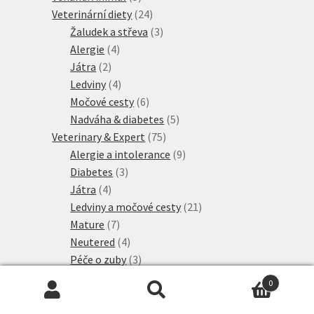
produktů
24
Veterinární diety
24
produktů
3
Žaludek a střeva
3
4
produkty
Alergie
4
2
produkty
Játra
2
produkty
4
Ledviny
4
produkty
6
Močové cesty
6
produktů
5
Nadváha & diabetes
5
75
produktů
Veterinary & Expert
75
produktů
9
Alergie a intolerance
9
3
produktů
Diabetes
3
4
produkty
Játra
4
produkty
21
Ledviny a močové cesty
21
7
produktů
Mature
7
produktů
4
Neutered
4
produkty
3
Péče o zuby
3
produkty
2
Pro zdravé klouby
2
0
3
produkty
Proti obezitě
3
Hledat:
Hledat
3
produkty
Proti stresu
3