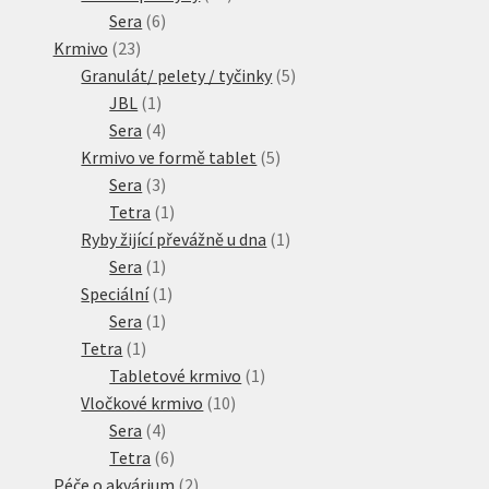
6
produktů
Sera
6
23
produktů
Krmivo
23
produktů
5
Granulát/ pelety / tyčinky
5
1
produktů
JBL
1
produkt
4
Sera
4
produkty
5
Krmivo ve formě tablet
5
3
produktů
Sera
3
produkty
1
Tetra
1
produkt
1
Ryby žijící převážně u dna
1
1
produkt
Sera
1
produkt
1
Speciální
1
1
produkt
Sera
1
1
produkt
Tetra
1
produkt
1
Tabletové krmivo
1
10
produkt
Vločkové krmivo
10
4
produktů
Sera
4
produkty
6
Tetra
6
produktů
2
Péče o akvárium
2