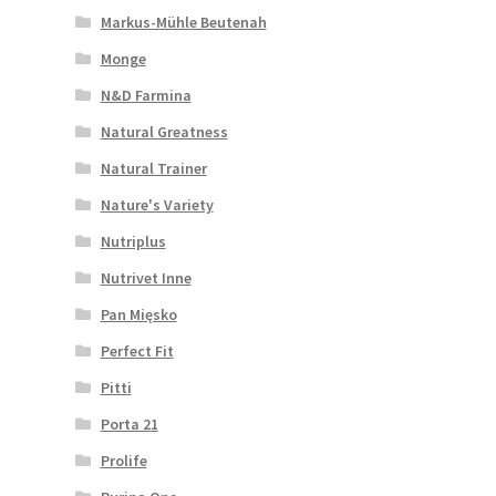
Markus-Mühle Beutenah
Monge
N&D Farmina
Natural Greatness
Natural Trainer
Nature's Variety
Nutriplus
Nutrivet Inne
Pan Mięsko
Perfect Fit
Pitti
Porta 21
Prolife