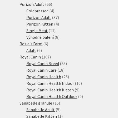
66
produktů
Purizon Adult
66
produktů
4
Coldpressed
4
produkty
37
Purizon Adult
37
produktů
4
Purizon Kitten
4
11
produkty
Single Meat
11
produktů
8
Výhodné balení
8
6
produktů
Rosie's Farm
6
6
produktů
Adult
6
produktů
107
Royal Canin
107
produktů
35
Royal Canin Breed
35
18
produktů
Royal Canin Care
18
produktů
26
Royal Canin Health
26
produktů
10
Royal Canin Health Indoor
10
9
produktů
Royal Canin Health Kitten
9
produktů
9
Royal Canin Health Outdoor
9
15
produktů
Sanabelle granule
15
produktů
5
Sanabelle Adult
5
produktů
1
Sanabelle Kitten
1