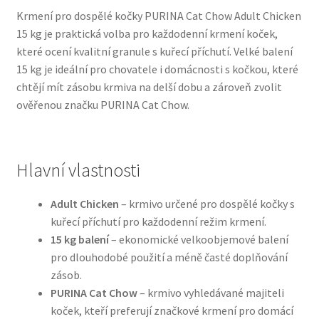
Krmení pro dospělé kočky PURINA Cat Chow Adult Chicken
15 kg je praktická volba pro každodenní krmení koček,
Bozita pro psy — Švédské krmivo s nordickou kvalitou
které ocení kvalitní granule s kuřecí příchutí. Velké balení
15 kg je ideální pro chovatele i domácnosti s kočkou, které
Brit pro psy
chtějí mít zásobu krmiva na delší dobu a zároveň zvolit
ověřenou značku PURINA Cat Chow.
Granule pro psy
Natural Trainer pro psy — Italské krmivo s
přírodními složkami
Hlavní vlastnosti
Happy Dog — Německá kvalita a přirozené složení
Adult Chicken
– krmivo určené pro dospělé kočky s
kuřecí příchutí pro každodenní režim krmení.
15 kg balení
– ekonomické velkoobjemové balení
Hill’s pro psy
pro dlouhodobé použití a méně časté doplňování
zásob.
Hračky pro psy
PURINA Cat Chow
– krmivo vyhledávané majiteli
koček, kteří preferují značkové krmení pro domácí
Konzervy a kapsičky pro psy