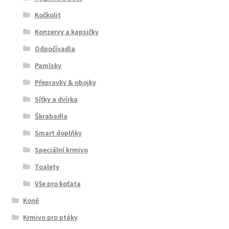
Kočkolit
Konzervy a kapsičky
Odpočívadla
Pamlsky
Přepravky & obojky
Síťky a dvírka
Škrabadla
Smart doplňky
Speciální krmivo
Toalety
Vše pro koťata
Koně
Krmivo pro ptáky