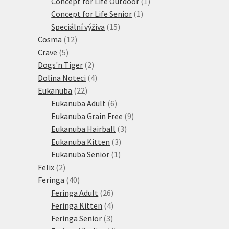
produkty
1
Concept for Life Outdoor
1
1
produkt
Concept for Life Senior
1
15
produkt
Speciální výživa
15
12
produktů
Cosma
12
5
produktů
Crave
5
produktů
2
Dogs'n Tiger
2
produkty
4
Dolina Noteci
4
22
produkty
Eukanuba
22
produktů
6
Eukanuba Adult
6
produktů
9
Eukanuba Grain Free
9
3
produktů
Eukanuba Hairball
3
3
produkty
Eukanuba Kitten
3
1
produkty
Eukanuba Senior
1
2
produkt
Felix
2
produkty
40
Feringa
40
produktů
26
Feringa Adult
26
produktů
4
Feringa Kitten
4
3
produkty
Feringa Senior
3