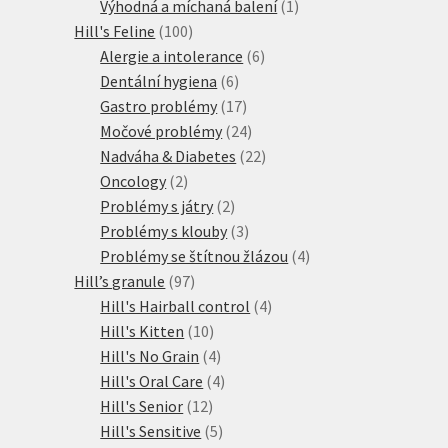
produkty
1
Výhodná a míchaná balení
1
100
produkt
Hill's Feline
100
produktů
6
Alergie a intolerance
6
6
produktů
Dentální hygiena
6
produktů
17
Gastro problémy
17
produktů
24
Močové problémy
24
produktů
22
Nadváha & Diabetes
22
2
produktů
Oncology
2
produkty
2
Problémy s játry
2
produkty
3
Problémy s klouby
3
produkty
4
Problémy se štítnou žlázou
4
97
produkty
Hill’s granule
97
produktů
4
Hill's Hairball control
4
10
produkty
Hill's Kitten
10
produktů
4
Hill's No Grain
4
produkty
4
Hill's Oral Care
4
12
produkty
Hill's Senior
12
produktů
5
Hill's Sensitive
5