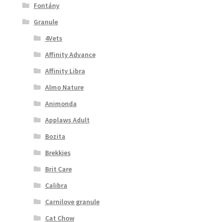
Fontány
Granule
4Vets
Affinity Advance
Affinity Libra
Almo Nature
Animonda
Applaws Adult
Bozita
Brekkies
Brit Care
Calibra
Carnilove granule
Cat Chow