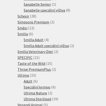
1
produkt
Sanabelle Senior
1
produkt
8
Sanabelle speciální výživa
8
28
produktů
Schesir
28
produktů
2
Simpsons Premium
2
12
produkty
Směsi
12
6
produktů
Smilla
6
produktů
4
Smilla Adult
4
produkty
2
Smilla Adult speciální výživa
2
2
produkty
Smilla Veterinary Diet
2
21
produkty
SPECIFIC
21
produktů
15
Taste of the Wild
15
produktů
2
Thrive PremiumPlus
2
33
produkty
Ultima
33
produktů
6
Adult
6
produktů
6
Speciální krmivo
6
2
produktů
Ultima Nature
2
produkty
19
Ultima Sterilised
19
5
produktů
Venandi Animal
5