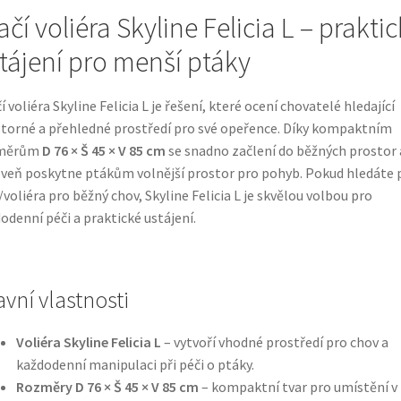
ačí voliéra Skyline Felicia L – prakti
tájení pro menší ptáky
í voliéra Skyline Felicia L je řešení, které ocení chovatelé hledající
torné a přehledné prostředí pro své opeřence. Díky kompaktním
měrům
D 76 × Š 45 × V 85 cm
se snadno začlení do běžných prostor 
veň poskytne ptákům volnější prostor pro pohyb. Pokud hledáte 
/voliéra pro běžný chov, Skyline Felicia L je skvělou volbou pro
odenní péči a praktické ustájení.
avní vlastnosti
Voliéra Skyline Felicia L
– vytvoří vhodné prostředí pro chov a
každodenní manipulaci při péči o ptáky.
Rozměry D 76 × Š 45 × V 85 cm
– kompaktní tvar pro umístění v