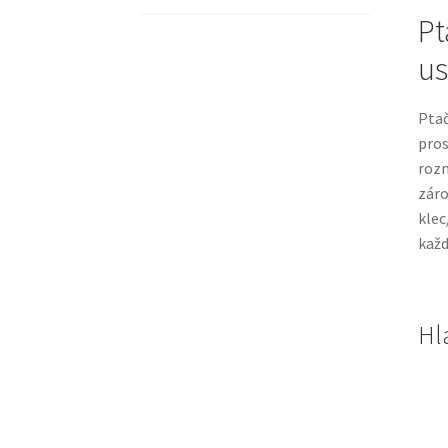
Pt
us
Ptač
pros
roz
záro
klec
každ
Hl