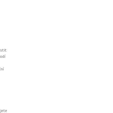
istit
odí
ční
jete