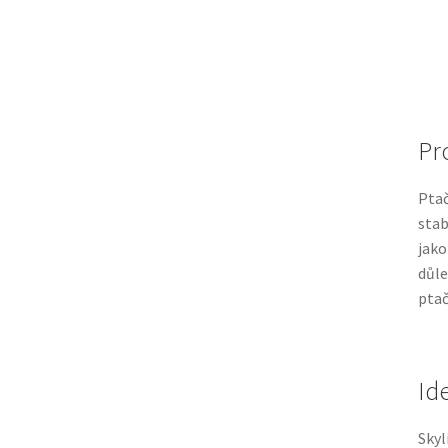
Pro
Ptač
stab
jako
důle
ptač
Id
Skyl