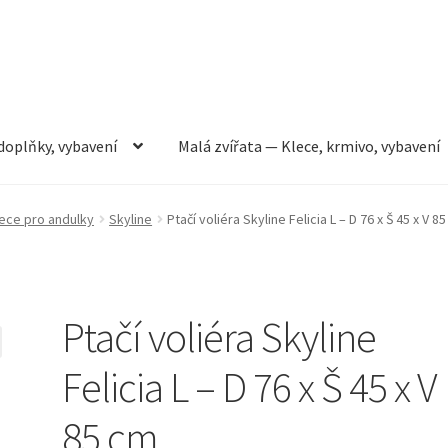
doplňky, vybavení
Malá zvířata — Klece, krmivo, vybavení
rmivo, vybavení
Můj účet
Obchod
Pokladna
Vše pro kočky
ece pro andulky
Skyline
Ptačí voliéra Skyline Felicia L – D 76 x Š 45 x V 8
Ptačí voliéra Skyline
Felicia L – D 76 x Š 45 x V
85 cm