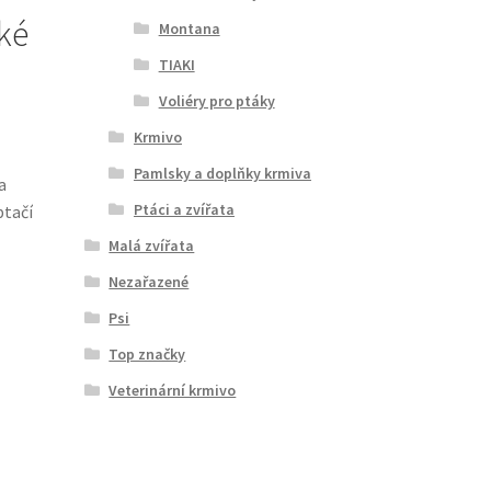
cké
Montana
TIAKI
Voliéry pro ptáky
Krmivo
Pamlsky a doplňky krmiva
a
Ptáci a zvířata
ptačí
Malá zvířata
Nezařazené
Psi
Top značky
Veterinární krmivo