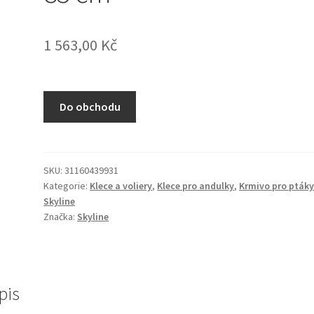
1 563,00
Kč
Do obchodu
SKU:
31160439931
Kategorie:
Klece a voliery
,
Klece pro andulky
,
Krmivo pro pták
Skyline
Značka:
Skyline
pis