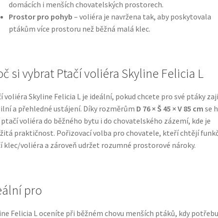
domácích i menších chovatelských prostorech.
Prostor pro pohyb
– voliéra je navržena tak, aby poskytovala
ptákům více prostoru než běžná malá klec.
č si vybrat Ptačí voliéra Skyline Felicia L
í voliéra Skyline Felicia L je ideální, pokud chcete pro své ptáky zaj
ilní a přehledné ustájení. Díky rozměrům
D 76 × Š 45 × V 85 cm
se h
 ptačí voliéra do běžného bytu i do chovatelského zázemí, kde je
žitá praktičnost. Pořizovací volba pro chovatele, kteří chtějí funk
í klec/voliéra a zároveň udržet rozumné prostorové nároky.
eální pro
ine Felicia L oceníte při běžném chovu menších ptáků, kdy potřebu