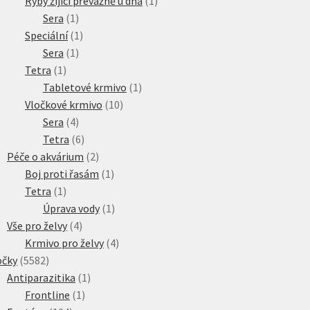
produkt
1
Ryby žijící převážně u dna
1
1
produkt
Sera
1
produkt
1
Speciální
1
1
produkt
Sera
1
1
produkt
Tetra
1
produkt
1
Tabletové krmivo
1
10
produkt
Vločkové krmivo
10
4
produktů
Sera
4
produkty
6
Tetra
6
produktů
2
Péče o akvárium
2
produkty
1
Boj proti řasám
1
1
produkt
Tetra
1
produkt
1
Úprava vody
1
4
produkt
Vše pro želvy
4
produkty
4
Krmivo pro želvy
4
5582
produkty
očky
5582
produktů
1
Antiparazitika
1
1
produkt
Frontline
1