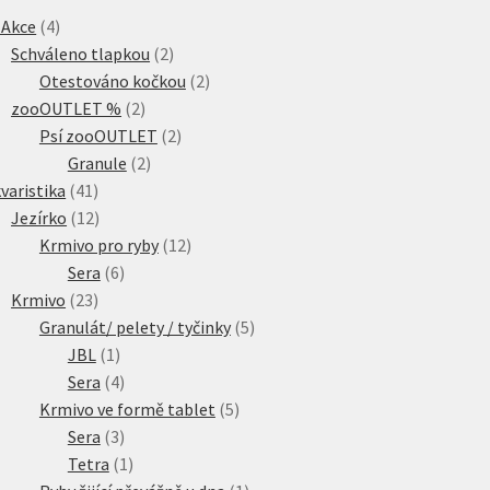
4
 Akce
4
produkty
2
Schváleno tlapkou
2
produkty
2
Otestováno kočkou
2
2
produkty
zooOUTLET %
2
produkty
2
Psí zooOUTLET
2
2
produkty
Granule
2
41
produkty
varistika
41
produktů
12
Jezírko
12
produktů
12
Krmivo pro ryby
12
6
produktů
Sera
6
23
produktů
Krmivo
23
produktů
5
Granulát/ pelety / tyčinky
5
1
produktů
JBL
1
produkt
4
Sera
4
produkty
5
Krmivo ve formě tablet
5
3
produktů
Sera
3
produkty
1
Tetra
1