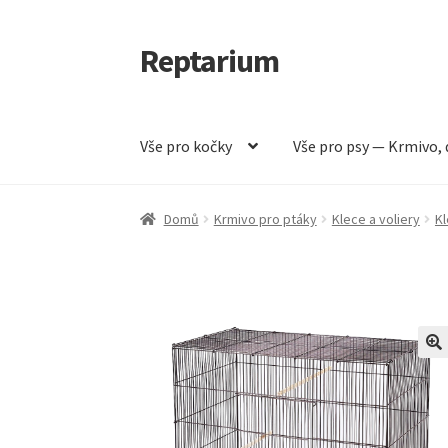
Reptarium
Přeskočit
Přejít
na
k
navigaci
obsahu
webu
Vše pro kočky
Vše pro psy — Krmivo, 
Úvodní stránka
Košík
Malá zvířata — Klece, k
Domů
Krmivo pro ptáky
Klece a voliery
Kl
Vše pro psy — Krmivo, doplňky, vybavení