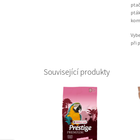
ptač
pták
komp
Vybe
při p
Související produkty