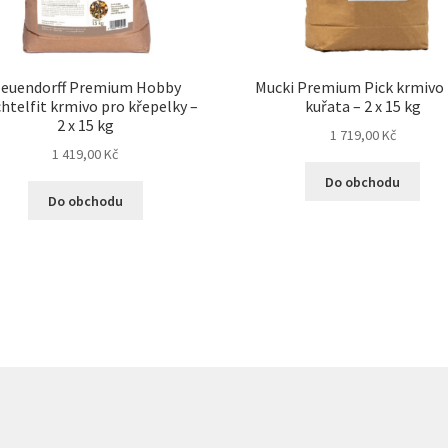
euendorff Premium Hobby
Mucki Premium Pick krmivo
htelfit krmivo pro křepelky –
kuřata – 2 x 15 kg
2 x 15 kg
1 719,00
Kč
1 419,00
Kč
Do obchodu
Do obchodu