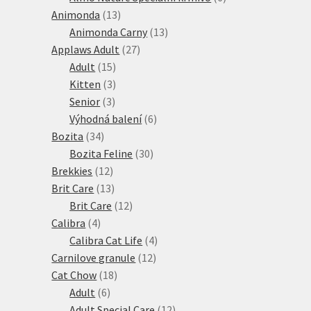
13
produktů
Animonda
13
produktů
13
Animonda Carny
13
27
produktů
Applaws Adult
27
15
produktů
Adult
15
produktů
3
Kitten
3
3
produkty
Senior
3
produkty
6
Výhodná balení
6
34
produktů
Bozita
34
produktů
30
Bozita Feline
30
12
produktů
Brekkies
12
produktů
13
Brit Care
13
produktů
12
Brit Care
12
4
produktů
Calibra
4
produkty
4
Calibra Cat Life
4
12
produkty
Carnilove granule
12
18
produktů
Cat Chow
18
6
produktů
Adult
6
produktů
12
Adult Special Care
12