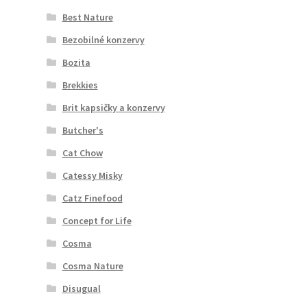
Best Nature
Bezobilné konzervy
Bozita
Brekkies
Brit kapsičky a konzervy
Butcher's
Cat Chow
Catessy Misky
Catz Finefood
Concept for Life
Cosma
Cosma Nature
Disugual