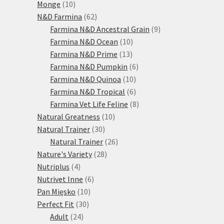
10
produktů
Monge
10
produktů
62
N&D Farmina
62
produktů
9
Farmina N&D Ancestral Grain
9
10
produktů
Farmina N&D Ocean
10
13
produktů
Farmina N&D Prime
13
produktů
6
Farmina N&D Pumpkin
6
10
produktů
Farmina N&D Quinoa
10
produktů
6
Farmina N&D Tropical
6
produktů
8
Farmina Vet Life Feline
8
10
produktů
Natural Greatness
10
30
produktů
Natural Trainer
30
produktů
26
Natural Trainer
26
28
produktů
Nature's Variety
28
4
produktů
Nutriplus
4
produkty
6
Nutrivet Inne
6
10
produktů
Pan Mięsko
10
30
produktů
Perfect Fit
30
24
produktů
Adult
24