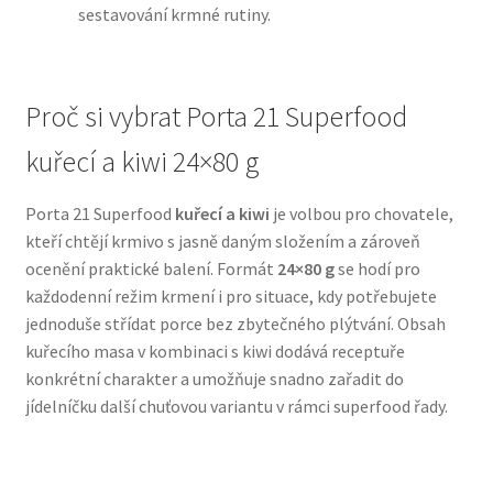
sestavování krmné rutiny.
N&D Farmina pro psy — Italské holistic krmivo
Proč si vybrat Porta 21 Superfood
Oblečky pro psy
kuřecí a kiwi 24×80 g
Pamlsky pro psy
Porta 21 Superfood
kuřecí a kiwi
je volbou pro chovatele,
Pelíšky pro psy
kteří chtějí krmivo s jasně daným složením a zároveň
ocenění praktické balení. Formát
24×80 g
se hodí pro
Ortopedické pelíšky
každodenní režim krmení i pro situace, kdy potřebujete
jednoduše střídat porce bez zbytečného plýtvání. Obsah
Přepravky pro psy
kuřecího masa v kombinaci s kiwi dodává receptuře
konkrétní charakter a umožňuje snadno zařadit do
Purizon pro psy — Vysoký obsah masa, bez obilovin
jídelníčku další chuťovou variantu v rámci superfood řady.
Royal Canin pro psy