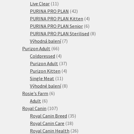
11
produktů
Live Clear
11
produktů
42
PURINA PRO PLAN
42
produktů
4
PURINA PRO PLAN Kitten
4
6
produkty
PURINA PRO PLAN Senior
6
produktů
8
PURINA PRO PLAN Sterilised
8
7
produktů
Výhodná balení
7
66
produktů
Purizon Adult
66
produktů
4
Coldpressed
4
produkty
37
Purizon Adult
37
produktů
4
Purizon Kitten
4
11
produkty
Single Meat
11
produktů
8
Výhodné balení
8
6
produktů
Rosie's Farm
6
6
produktů
Adult
6
produktů
107
Royal Canin
107
produktů
35
Royal Canin Breed
35
18
produktů
Royal Canin Care
18
produktů
26
Royal Canin Health
26