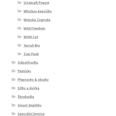
Vitakraft Poesie
Whiskas kapsičky
Wiejska Zagroda
Wild Freedom
WOW Cat
Yarrah Bio
Ziwi Peak
Odpočívadla
Pamlsky
Přepravky & obojky
Síťky a dvírka
Škrabadla
Smart doplňky
Speciální krmivo