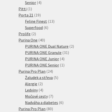
4
produktů
Senior
4
1
produkty
Pitti
1
produkt
19
Porta 21
19
produktů
13
Feline Finest
13
6
produktů
Superfood
6
2
produktů
Prolife
2
produkty
40
Purina One
40
produktů
2
PURINA ONE Dual Nature
2
31
produkty
PURINA ONE Granule
31
4
produktů
PURINA ONE Junior
4
produkty
1
PURINA ONE Senior
1
24
produkt
Purina Pro Plan
24
produktů
5
Žaludek a střeva
5
2
produktů
Alergie
2
produkty
4
Ledviny
4
produkty
7
Močové cesty
7
produktů
6
Nadváha a diabetes
6
80
produktů
Purina Pro Plan
80