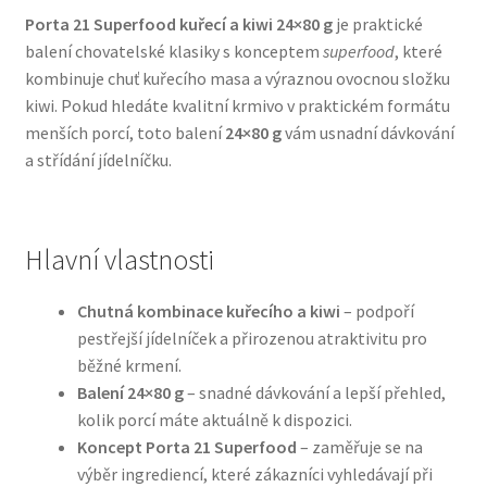
Porta 21 Superfood kuřecí a kiwi 24×80 g
je praktické
balení chovatelské klasiky s konceptem
superfood
, které
Bozita pro psy — Švédské krmivo s nordickou kvalitou
kombinuje chuť kuřecího masa a výraznou ovocnou složku
kiwi. Pokud hledáte kvalitní krmivo v praktickém formátu
Brit pro psy
menších porcí, toto balení
24×80 g
vám usnadní dávkování
a střídání jídelníčku.
Granule pro psy
Natural Trainer pro psy — Italské krmivo s
přírodními složkami
Hlavní vlastnosti
Happy Dog — Německá kvalita a přirozené složení
Chutná kombinace kuřecího a kiwi
– podpoří
pestřejší jídelníček a přirozenou atraktivitu pro
běžné krmení.
Hill’s pro psy
Balení 24×80 g
– snadné dávkování a lepší přehled,
kolik porcí máte aktuálně k dispozici.
Hračky pro psy
Koncept Porta 21 Superfood
– zaměřuje se na
výběr ingrediencí, které zákazníci vyhledávají při
Konzervy a kapsičky pro psy