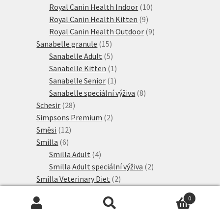
produktů
10
Royal Canin Health Indoor
10
9
produktů
Royal Canin Health Kitten
9
produktů
9
Royal Canin Health Outdoor
9
15
produktů
Sanabelle granule
15
produktů
5
Sanabelle Adult
5
produktů
1
Sanabelle Kitten
1
1
produkt
Sanabelle Senior
1
produkt
8
Sanabelle speciální výživa
8
28
produktů
Schesir
28
produktů
2
Simpsons Premium
2
12
produkty
Směsi
12
6
produktů
Smilla
6
produktů
4
Smilla Adult
4
produkty
2
Smilla Adult speciální výživa
2
2
produkty
Smilla Veterinary Diet
2
21
produkty
SPECIFIC
21
0
produktů
15
Taste of the Wild
15
Hledat:
Hledat
produktů
2
Thrive PremiumPlus
2