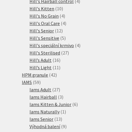
produktů
4
Hill's Hairball control
4
10
produkty
Hill's Kitten
10
produktů
4
Hill's No Grain
4
produkty
4
Hill's Oral Care
4
12
produkty
Hill's Senior
12
produktů
5
Hill's Sensitive
5
produktů
4
Hill's speciální krmivo
4
27
produkty
Hill's Sterilised
27
16
produktů
Hill’s Adult
16
produktů
11
Hill’s Light
11
42
produktů
HPM granule
42
59
produktů
IAMS
59
produktů
27
Iams Adult
27
produktů
3
Iams Hairball
3
produkty
6
Iams Kitten & Junior
6
1
produktů
Iams Naturally
1
13
produkt
Iams Senior
13
produktů
9
Výhodná balení
9