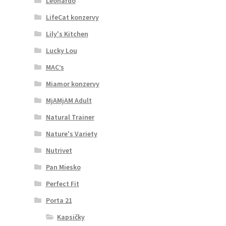
Leonardo
LifeCat konzervy
Lily's Kitchen
Lucky Lou
MAC’s
Miamor konzervy
MjAMjAM Adult
Natural Trainer
Nature's Variety
Nutrivet
Pan Miesko
Perfect Fit
Porta 21
Kapsičky