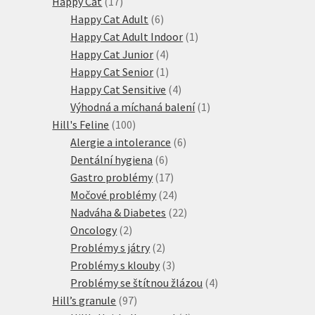
17
produkty
Happy Cat
17
produktů
6
Happy Cat Adult
6
produktů
1
Happy Cat Adult Indoor
1
4
produkt
Happy Cat Junior
4
produkty
1
Happy Cat Senior
1
produkt
4
Happy Cat Sensitive
4
produkty
1
Výhodná a míchaná balení
1
100
produkt
Hill's Feline
100
produktů
6
Alergie a intolerance
6
6
produktů
Dentální hygiena
6
produktů
17
Gastro problémy
17
produktů
24
Močové problémy
24
produktů
22
Nadváha & Diabetes
22
2
produktů
Oncology
2
produkty
2
Problémy s játry
2
produkty
3
Problémy s klouby
3
produkty
4
Problémy se štítnou žlázou
4
97
produkty
Hill’s granule
97