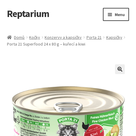
Reptarium
Přeskočit
Přejít
Menu
na
k
navigaci
obsahu
Úvodní stránka
webu
Domů
Kočky
Konzervy a kapsičky
Porta 21
Kapsičky
Porta 21 Superfood 24 x 80 g – kuřecí a kiwi
Košík
Malá zvířata — Klece, krmivo, vybavení
Můj účet
Obchod
Pokladna
Vše pro kočky