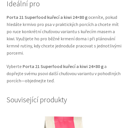
Ideální pro
Veterinární dieta pro psy
Porta 21 Superfood kuřecí a kiwi 24×80 g
oceníte, pokud
Vodítka a obojky
hledáte krmivo pro psa v praktických porcích a chcete mít
po ruce konkrétní chuťovou variantu s kuřecím masem a
Wolf of Wilderness
kiwi. Využijete ho pro běžné krmení doma i při plánování
krmné rutiny, kdy chcete jednoduše pracovat s jednotlivými
porcemi.
Vyberte
Porta 21 Superfood kuřecí a kiwi 24×80 g
a
dopřejte svému psovi další chuťovou variantu v pohodlných
porcích—objednejte teď.
Související produkty