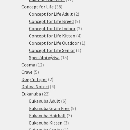
38
produktů
Concept for Life
38
produktů
2
Concept for Life Adult
2
produkty
9
Concept for Life Breed
9
produktů
2
Concept for Life Indoor
2
4
produkty
Concept for Life Kitten
4
produkty
1
Concept for Life Outdoor
1
1
produkt
Concept for Life Senior
1
15
produkt
Speciální výživa
15
12
produktů
Cosma
12
5
produktů
Crave
5
produktů
2
Dogs'n Tiger
2
produkty
4
Dolina Noteci
4
22
produkty
Eukanuba
22
produktů
6
Eukanuba Adult
6
produktů
9
Eukanuba Grain Free
9
3
produktů
Eukanuba Hairball
3
3
produkty
Eukanuba Kitten
3
1
produkty
Eukanuba Senior
1