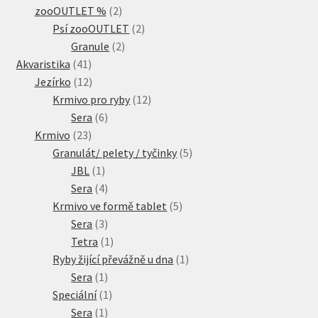
2
produkty
zooOUTLET %
2
produkty
2
Psí zooOUTLET
2
2
produkty
Granule
2
41
produkty
Akvaristika
41
produktů
12
Jezírko
12
produktů
12
Krmivo pro ryby
12
6
produktů
Sera
6
23
produktů
Krmivo
23
produktů
5
Granulát/ pelety / tyčinky
5
1
produktů
JBL
1
produkt
4
Sera
4
produkty
5
Krmivo ve formě tablet
5
3
produktů
Sera
3
produkty
1
Tetra
1
produkt
1
Ryby žijící převážně u dna
1
1
produkt
Sera
1
produkt
1
Speciální
1
1
produkt
Sera
1