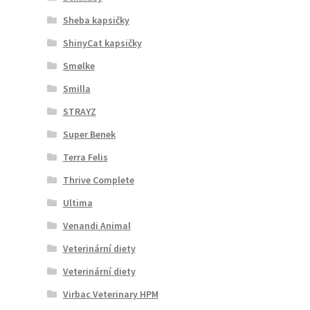
Sheba kapsičky
ShinyCat kapsičky
Smølke
Smilla
STRAYZ
Super Benek
Terra Felis
Thrive Complete
Ultima
Venandi Animal
Veterinární diety
Veterinární diety
Virbac Veterinary HPM