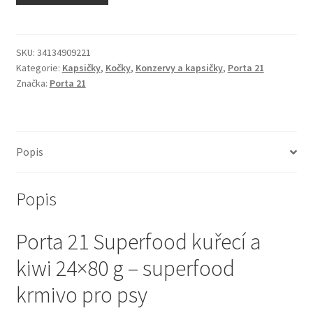
N&D Farmina pro kočky — Italské holistic krmivo
Odpočívadla pro kočky
SKU:
34134909221
Kategorie:
Kapsičky
,
Kočky
,
Konzervy a kapsičky
,
Porta 21
Značka:
Porta 21
Pamlsky pro kočky
Purizon pro kočky
Popis
Royal Canin pro kočky
Popis
Škrabadla pro kočky
Porta 21 Superfood kuřecí a
Veterinární dieta pro kočky
kiwi 24×80 g – superfood
Vše pro psy — Krmivo, doplňky, vybavení
krmivo pro psy
Boudy a výběhy