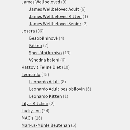
produktů
9
James Wellbeloved
9
produktů
6
James Wellbeloved Adult
6
produktů
1
James Wellbeloved Kitten
1
2
produkt
James Wellbeloved Senior
2
36
produkty
Josera
36
produktů
4
Bezobilninové
4
7
produkty
Kitten
7
produktů
13
Speciální krmivo
13
6
produktů
Výhodná balení
6
produktů
10
Kattovit Feline Diet
10
15
produktů
Leonardo
15
produktů
8
Leonardo Adult
8
produktů
6
Leonardo Adult bez obilovin
6
1
produktů
Leonardo Kitten
1
2
produkt
Lily's Kitchen
2
34
produkty
Lucky Lou
34
16
produktů
MAC's
16
produktů
5
Markus-Mühle Beutenah
5