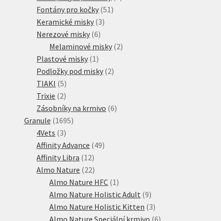
51
produkt
Fontány pro kočky
51
3
produktů
Keramické misky
3
6
produkty
Nerezové misky
6
produktů
2
Melaminové misky
2
1
produkty
Plastové misky
1
produkt
2
Podložky pod misky
2
5
produkty
TIAKI
5
2
produktů
Trixie
2
produkty
6
Zásobníky na krmivo
6
1695
produktů
Granule
1695
3
produktů
4Vets
3
produkty
49
Affinity Advance
49
12
produktů
Affinity Libra
12
produktů
22
Almo Nature
22
produktů
1
Almo Nature HFC
1
produkt
9
Almo Nature Holistic Adult
9
produktů
3
Almo Nature Holistic Kitten
3
produkty
6
Almo Nature Speciální krmivo
6