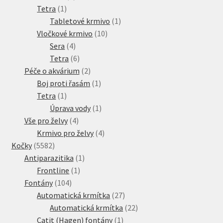
1
produkt
Tetra
1
produkt
1
Tabletové krmivo
1
10
produkt
Vločkové krmivo
10
4
produktů
Sera
4
produkty
6
Tetra
6
produktů
2
Péče o akvárium
2
produkty
1
Boj proti řasám
1
1
produkt
Tetra
1
produkt
1
Úprava vody
1
4
produkt
Vše pro želvy
4
produkty
4
Krmivo pro želvy
4
5582
produkty
Kočky
5582
produktů
1
Antiparazitika
1
1
produkt
Frontline
1
104
produkt
Fontány
104
produktů
27
Automatická krmítka
27
produktů
22
Automatická krmítka
22
1
produktů
Catit (Hagen) fontány
1