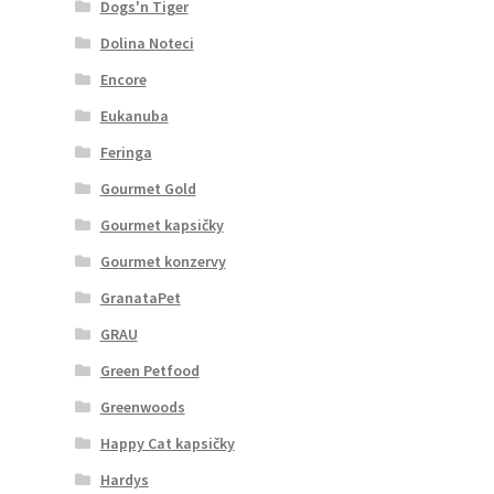
Dogs'n Tiger
Dolina Noteci
Encore
Eukanuba
Feringa
Gourmet Gold
Gourmet kapsičky
Gourmet konzervy
GranataPet
GRAU
Green Petfood
Greenwoods
Happy Cat kapsičky
Hardys