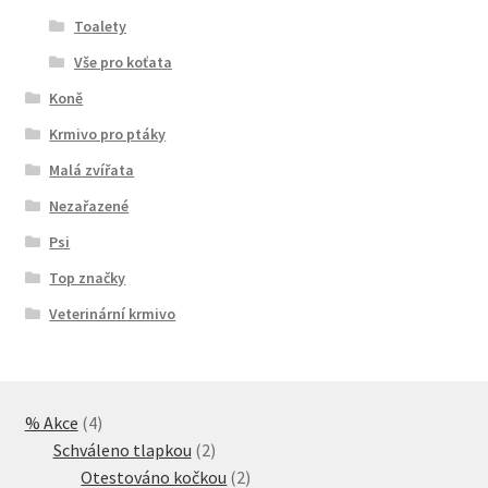
Toalety
Vše pro koťata
Koně
Krmivo pro ptáky
Malá zvířata
Nezařazené
Psi
Top značky
Veterinární krmivo
4
% Akce
4
produkty
2
Schváleno tlapkou
2
produkty
2
Otestováno kočkou
2