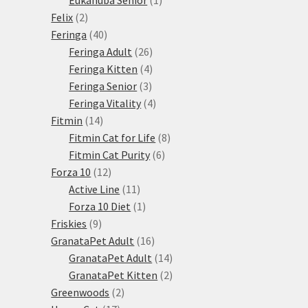
2
produkt
Felix
2
produkty
40
Feringa
40
produktů
26
Feringa Adult
26
produktů
4
Feringa Kitten
4
3
produkty
Feringa Senior
3
produkty
4
Feringa Vitality
4
14
produkty
Fitmin
14
produktů
8
Fitmin Cat for Life
8
6
produktů
Fitmin Cat Purity
6
12
produktů
Forza 10
12
produktů
11
Active Line
11
produktů
1
Forza 10 Diet
1
9
produkt
Friskies
9
produktů
16
GranataPet Adult
16
produktů
14
GranataPet Adult
14
produktů
2
GranataPet Kitten
2
2
produkty
Greenwoods
2