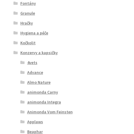
Fontány
Granule
Hračky
Hygiena a péče
Kočkolit
Konzervy a kapsičky
4vets
Advance
Almo Nature
animonda Carny
animonda Integra
Animonda Vom Feinsten
Applaws
Beaphar