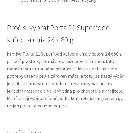
potřebách pro doplnění pestré výživy.
N&D Farmina pro psy — Italské holistic krmivo
Proč si vybrat Porta 21 Superfood
Oblečky pro psy
kuřecí a chia 24 x 80 g
Pamlsky pro psy
Krmivo Porta 21 Superfood kuřecí a chia v balení 24 x 80 g
přináší praktický formát pro každodenní krmení. Díky
Pelíšky pro psy
menším porcím snadno připravíte dávku podle aktuální
potřeby vašeho psa a zároveň máte jistotu, že každý výběr
Ortopedické pelíšky
je stále v rámci stejné oblíbené receptury. Varianta s
kuřecím masem a chia je vhodná pro chovatele a majitele,
Přepravky pro psy
kteří chtějí vybírat cíleně podle konkrétních ingrediencí, a
ne jen podle obecného popisu.
Purizon pro psy — Vysoký obsah masa, bez obilovin
Royal Canin pro psy
Ideální pro