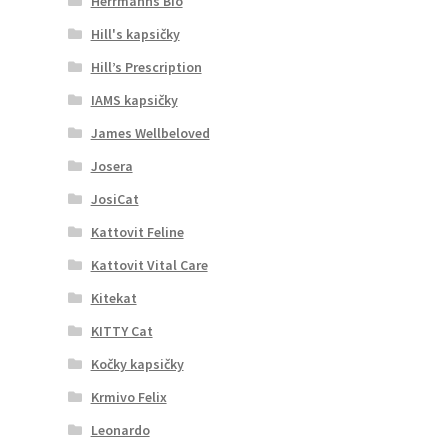
Herrmanns Bio
Hill's kapsičky
Hill’s Prescription
IAMS kapsičky
James Wellbeloved
Josera
JosiCat
Kattovit Feline
Kattovit Vital Care
Kitekat
KITTY Cat
Kočky kapsičky
Krmivo Felix
Leonardo