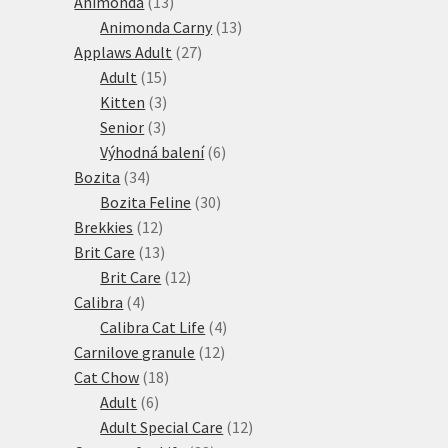
13
produktů
Animonda
13
produktů
13
Animonda Carny
13
27
produktů
Applaws Adult
27
15
produktů
Adult
15
produktů
3
Kitten
3
3
produkty
Senior
3
produkty
6
Výhodná balení
6
34
produktů
Bozita
34
produktů
30
Bozita Feline
30
12
produktů
Brekkies
12
produktů
13
Brit Care
13
produktů
12
Brit Care
12
4
produktů
Calibra
4
produkty
4
Calibra Cat Life
4
12
produkty
Carnilove granule
12
18
produktů
Cat Chow
18
6
produktů
Adult
6
produktů
12
Adult Special Care
12