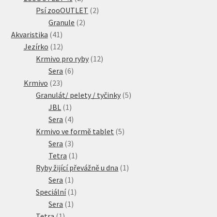
produkty
2
Psí zooOUTLET
2
2
produkty
Granule
2
41
produkty
Akvaristika
41
produktů
12
Jezírko
12
produktů
12
Krmivo pro ryby
12
6
produktů
Sera
6
23
produktů
Krmivo
23
produktů
5
Granulát/ pelety / tyčinky
5
1
produktů
JBL
1
produkt
4
Sera
4
produkty
5
Krmivo ve formě tablet
5
3
produktů
Sera
3
produkty
1
Tetra
1
produkt
1
Ryby žijící převážně u dna
1
1
produkt
Sera
1
produkt
1
Speciální
1
1
produkt
Sera
1
1
produkt
Tetra
1