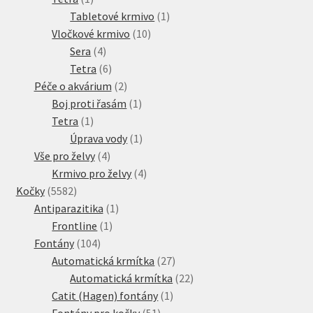
produkt
1
Tabletové krmivo
1
10
produkt
Vločkové krmivo
10
4
produktů
Sera
4
produkty
6
Tetra
6
produktů
2
Péče o akvárium
2
produkty
1
Boj proti řasám
1
1
produkt
Tetra
1
produkt
1
Úprava vody
1
4
produkt
Vše pro želvy
4
produkty
4
Krmivo pro želvy
4
5582
produkty
Kočky
5582
produktů
1
Antiparazitika
1
1
produkt
Frontline
1
104
produkt
Fontány
104
produktů
27
Automatická krmítka
27
produktů
22
Automatická krmítka
22
1
produktů
Catit (Hagen) fontány
1
51
produkt
Fontány pro kočky
51