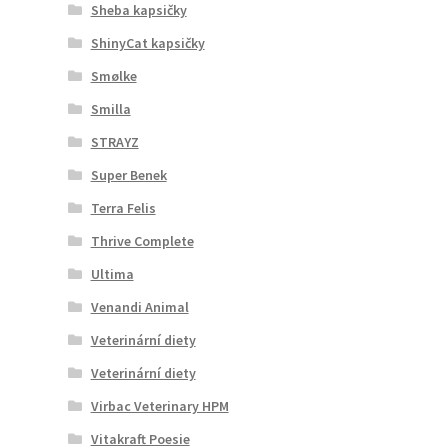
Sheba kapsičky
ShinyCat kapsičky
Smølke
Smilla
STRAYZ
Super Benek
Terra Felis
Thrive Complete
Ultima
Venandi Animal
Veterinární diety
Veterinární diety
Virbac Veterinary HPM
Vitakraft Poesie