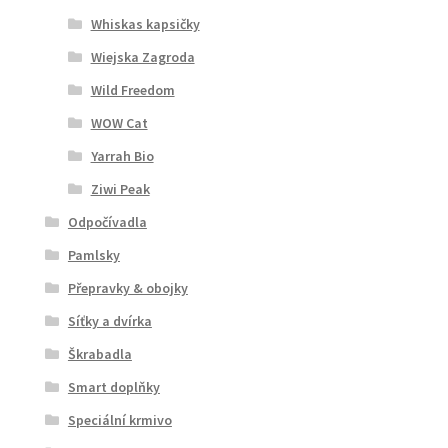
Whiskas kapsičky
Wiejska Zagroda
Wild Freedom
WOW Cat
Yarrah Bio
Ziwi Peak
Odpočívadla
Pamlsky
Přepravky & obojky
Síťky a dvírka
Škrabadla
Smart doplňky
Speciální krmivo