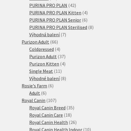
produktů
42
PURINA PRO PLAN
42
produktů
4
PURINA PRO PLAN Kitten
4
6
produkty
PURINA PRO PLAN Senior
6
produktů
8
PURINA PRO PLAN Sterilised
8
7
produktů
Výhodná balení
7
66
produktů
Purizon Adult
66
produktů
4
Coldpressed
4
produkty
37
Purizon Adult
37
produktů
4
Purizon Kitten
4
11
produkty
Single Meat
11
produktů
8
Výhodné balení
8
6
produktů
Rosie's Farm
6
6
produktů
Adult
6
produktů
107
Royal Canin
107
produktů
35
Royal Canin Breed
35
18
produktů
Royal Canin Care
18
produktů
26
Royal Canin Health
26
produktů
10
Royal Canin Health Indoor
10