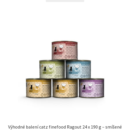
Výhodné balení catz finefood Ragout 24 x 190 g – smíšené