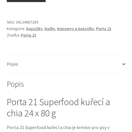
N&D Farmina pro kočky — Italské holistic krmivo
Odpočívadla pro kočky
SKU:
34134907289
Kategorie:
Kapsičky
,
Kočky
,
Konzervy a kapsičky
,
Porta 21
Značka:
Porta 21
Pamlsky pro kočky
Purizon pro kočky
Popis
Royal Canin pro kočky
Popis
Škrabadla pro kočky
Porta 21 Superfood kuřecí a
Veterinární dieta pro kočky
chia 24 x 80 g
Vše pro psy — Krmivo, doplňky, vybavení
Porta 21 Superfood kuřecí a chia je krmivo pro psy v
Boudy a výběhy