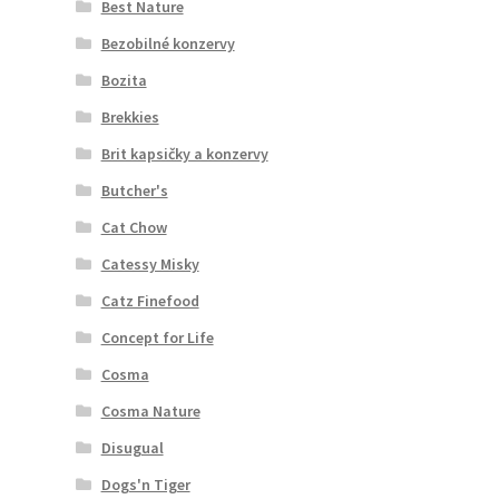
Best Nature
Bezobilné konzervy
Bozita
Brekkies
Brit kapsičky a konzervy
Butcher's
Cat Chow
Catessy Misky
Catz Finefood
Concept for Life
Cosma
Cosma Nature
Disugual
Dogs'n Tiger