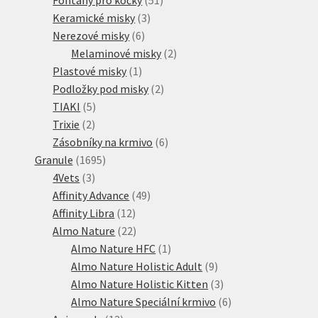
3
produktů
Keramické misky
3
6
produkty
Nerezové misky
6
produktů
2
Melaminové misky
2
1
produkty
Plastové misky
1
produkt
2
Podložky pod misky
2
5
produkty
TIAKI
5
2
produktů
Trixie
2
produkty
6
Zásobníky na krmivo
6
1695
produktů
Granule
1695
3
produktů
4Vets
3
produkty
49
Affinity Advance
49
12
produktů
Affinity Libra
12
produktů
22
Almo Nature
22
produktů
1
Almo Nature HFC
1
produkt
9
Almo Nature Holistic Adult
9
produktů
3
Almo Nature Holistic Kitten
3
produkty
6
Almo Nature Speciální krmivo
6