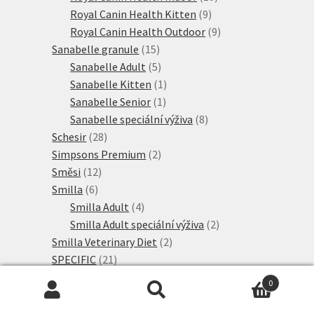
9
produktů
Royal Canin Health Kitten
9
produktů
9
Royal Canin Health Outdoor
9
15
produktů
Sanabelle granule
15
produktů
5
Sanabelle Adult
5
produktů
1
Sanabelle Kitten
1
1
produkt
Sanabelle Senior
1
produkt
8
Sanabelle speciální výživa
8
28
produktů
Schesir
28
produktů
2
Simpsons Premium
2
12
produkty
Směsi
12
6
produktů
Smilla
6
produktů
4
Smilla Adult
4
produkty
2
Smilla Adult speciální výživa
2
2
produkty
Smilla Veterinary Diet
2
21
produkty
SPECIFIC
21
produktů
15
Taste of the Wild
15
0
produktů
2
Thrive PremiumPlus
2
Hledat:
Hledat
33
produkty
Ultima
33