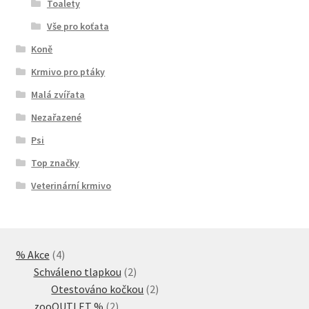
Toalety
Vše pro koťata
Koně
Krmivo pro ptáky
Malá zvířata
Nezařazené
Psi
Top značky
Veterinární krmivo
4
% Akce
4
produkty
2
Schváleno tlapkou
2
produkty
2
Otestováno kočkou
2
2
produkty
zooOUTLET %
2