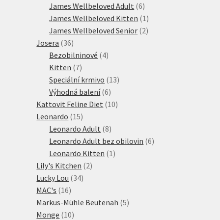
produktů
6
James Wellbeloved Adult
6
produktů
1
James Wellbeloved Kitten
1
2
produkt
James Wellbeloved Senior
2
36
produkty
Josera
36
produktů
4
Bezobilninové
4
7
produkty
Kitten
7
produktů
13
Speciální krmivo
13
6
produktů
Výhodná balení
6
produktů
10
Kattovit Feline Diet
10
15
produktů
Leonardo
15
produktů
8
Leonardo Adult
8
produktů
6
Leonardo Adult bez obilovin
6
1
produktů
Leonardo Kitten
1
2
produkt
Lily's Kitchen
2
34
produkty
Lucky Lou
34
16
produktů
MAC's
16
produktů
5
Markus-Mühle Beutenah
5
10
produktů
Monge
10