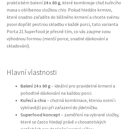
praktickém balení
24 x 80 g
, které kombinuje chuť
kuřecího
masa s oblíbenou složkou
chia
. Pokud hledáte krmivo,
Bozita pro psy — Švédské krmivo s nordickou kvalitou
které snadno zařadíte do běžného krmení a chcete svému
psovi dopřát pestrou skladbu v každé porci, tato varianta
Brit pro psy
Porta 21 Superfood je přesně tím, co vás zaujme svou
výhodnou formou (menší porce, snadné dávkování a
Granule pro psy
skladování).
Natural Trainer pro psy — Italské krmivo s
přírodními složkami
Hlavní vlastnosti
Happy Dog — Německá kvalita a přirozené složení
Balení 24 x 80 g
– ideální pro pravidelné krmení a
pohodlné dávkování na každou porci.
Hill’s pro psy
Kuřecí a chia
– chutná kombinace, kterou ocení i
vybíravější psi při zařazení do jídelníčku.
Hračky pro psy
Superfood koncept
– zaměření na vybrané složky,
které se často hledají právě v chovatelských
Konzervy a kapsičky pro psy