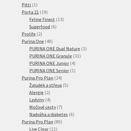
1
produkty
Pitti
1
produkt
19
Porta 21
19
produktů
13
Feline Finest
13
6
produktů
Superfood
6
2
produktů
Prolife
2
produkty
40
Purina One
40
produktů
2
PURINA ONE Dual Nature
2
31
produkty
PURINA ONE Granule
31
4
produktů
PURINA ONE Junior
4
produkty
1
PURINA ONE Senior
1
24
produkt
Purina Pro Plan
24
produktů
5
Žaludek a střeva
5
2
produktů
Alergie
2
produkty
4
Ledviny
4
produkty
7
Močové cesty
7
produktů
6
Nadváha a diabetes
6
80
produktů
Purina Pro Plan
80
11
produktů
Live Clear
11