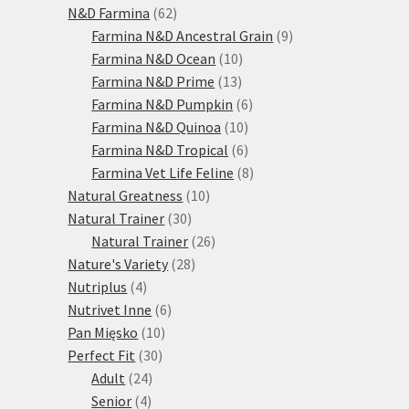
produktů
62
N&D Farmina
62
produktů
9
Farmina N&D Ancestral Grain
9
10
produktů
Farmina N&D Ocean
10
13
produktů
Farmina N&D Prime
13
produktů
6
Farmina N&D Pumpkin
6
10
produktů
Farmina N&D Quinoa
10
produktů
6
Farmina N&D Tropical
6
produktů
8
Farmina Vet Life Feline
8
10
produktů
Natural Greatness
10
30
produktů
Natural Trainer
30
produktů
26
Natural Trainer
26
28
produktů
Nature's Variety
28
4
produktů
Nutriplus
4
produkty
6
Nutrivet Inne
6
10
produktů
Pan Mięsko
10
30
produktů
Perfect Fit
30
24
produktů
Adult
24
4
produktů
Senior
4