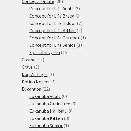
38
produktů
Concept for Life
38
produktů
2
Concept for Life Adult
2
produkty
9
Concept for Life Breed
9
produktů
2
Concept for Life Indoor
2
4
produkty
Concept for Life Kitten
4
produkty
1
Concept for Life Outdoor
1
1
produkt
Concept for Life Senior
1
15
produkt
Speciální výživa
15
12
produktů
Cosma
12
5
produktů
Crave
5
produktů
2
Dogs'n Tiger
2
produkty
4
Dolina Noteci
4
22
produkty
Eukanuba
22
produktů
6
Eukanuba Adult
6
produktů
9
Eukanuba Grain Free
9
3
produktů
Eukanuba Hairball
3
3
produkty
Eukanuba Kitten
3
1
produkty
Eukanuba Senior
1