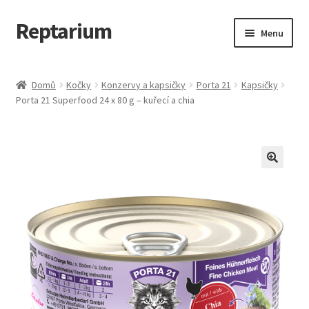
Reptarium
Přeskočit
Přejít
Menu
na
k
navigaci
obsahu
Úvodní stránka
webu
Domů
Kočky
Konzervy a kapsičky
Porta 21
Kapsičky
Porta 21 Superfood 24 x 80 g – kuřecí a chia
Košík
Malá zvířata — Klece, krmivo, vybavení
Můj účet
Obchod
Pokladna
Vše pro kočky