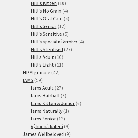
10
produkty
Hill's Kitten
10
produktů
4
Hill's No Grain
4
produkty
4
Hill's Oral Care
4
12
produkty
Hill's Senior
12
produktů
5
Hill's Sensitive
5
produktů
4
Hill's speciální krmivo
4
27
produkty
Hill's Sterilised
27
16
produktů
Hill’s Adult
16
produktů
11
Hill’s Light
11
42
produktů
HPM granule
42
59
produktů
IAMS
59
produktů
27
Iams Adult
27
produktů
3
Iams Hairball
3
produkty
6
Iams Kitten & Junior
6
1
produktů
Iams Naturally
1
13
produkt
Iams Senior
13
produktů
9
Výhodná balení
9
produktů
9
James Wellbeloved
9