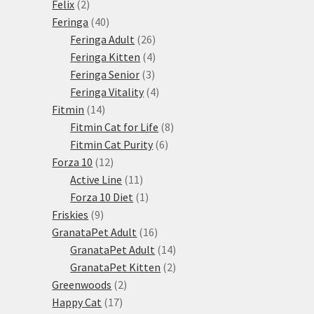
2
produkt
Felix
2
produkty
40
Feringa
40
produktů
26
Feringa Adult
26
produktů
4
Feringa Kitten
4
3
produkty
Feringa Senior
3
produkty
4
Feringa Vitality
4
14
produkty
Fitmin
14
produktů
8
Fitmin Cat for Life
8
6
produktů
Fitmin Cat Purity
6
12
produktů
Forza 10
12
produktů
11
Active Line
11
produktů
1
Forza 10 Diet
1
9
produkt
Friskies
9
produktů
16
GranataPet Adult
16
produktů
14
GranataPet Adult
14
produktů
2
GranataPet Kitten
2
2
produkty
Greenwoods
2
17
produkty
Happy Cat
17