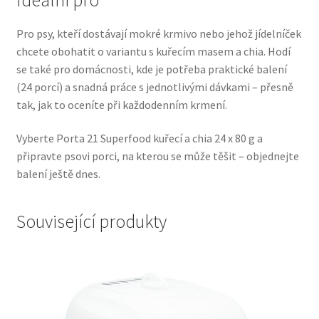
Veterinární dieta pro psy
Pro psy, kteří dostávají mokré krmivo nebo jehož jídelníček
chcete obohatit o variantu s kuřecím masem a chia. Hodí
Vodítka a obojky
se také pro domácnosti, kde je potřeba praktické balení
(24 porcí) a snadná práce s jednotlivými dávkami – přesně
Wolf of Wilderness
tak, jak to oceníte při každodenním krmení.
Vyberte Porta 21 Superfood kuřecí a chia 24 x 80 g a
připravte psovi porci, na kterou se může těšit – objednejte
balení ještě dnes.
Související produkty