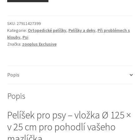
N&D Farmina pro kočky — Italské holistic krmivo
Odpočívadla pro kočky
SKU:
27911427399
Kategorie:
Ortopedické pelíšky
,
Pelíšky a deky
,
Při problémech s
klouby
,
Psi
Pamlsky pro kočky
Značka:
zooplus Exclusive
Purizon pro kočky
Royal Canin pro kočky
Popis
Škrabadla pro kočky
Popis
Veterinární dieta pro kočky
Pelíšek pro psy – vložka Ø 125 ×
Vše pro psy — Krmivo, doplňky, vybavení
v 25 cm pro pohodlí vašeho
mazlíčka
Boudy a výběhy