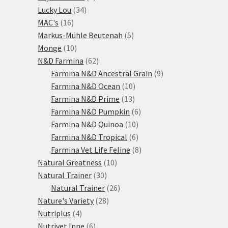
34
produkty
Lucky Lou
34
16
produktů
MAC's
16
produktů
5
Markus-Mühle Beutenah
5
10
produktů
Monge
10
produktů
62
N&D Farmina
62
produktů
9
Farmina N&D Ancestral Grain
9
10
produktů
Farmina N&D Ocean
10
13
produktů
Farmina N&D Prime
13
produktů
6
Farmina N&D Pumpkin
6
10
produktů
Farmina N&D Quinoa
10
produktů
6
Farmina N&D Tropical
6
produktů
8
Farmina Vet Life Feline
8
10
produktů
Natural Greatness
10
30
produktů
Natural Trainer
30
produktů
26
Natural Trainer
26
28
produktů
Nature's Variety
28
4
produktů
Nutriplus
4
produkty
6
Nutrivet Inne
6