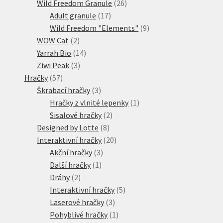
produktů
26
Wild Freedom Granule
26
17
produktů
Adult granule
17
produktů
9
Wild Freedom "Elements"
9
2
produktů
WOW Cat
2
produkty
14
Yarrah Bio
14
3
produktů
Ziwi Peak
3
57
produkty
Hračky
57
produktů
3
Škrabací hračky
3
produkty
1
Hračky z vlnité lepenky
1
2
produkt
Sisalové hračky
2
8
produkty
Designed by Lotte
8
produktů
20
Interaktivní hračky
20
3
produktů
Akční hračky
3
1
produkty
Další hračky
1
2
produkt
Dráhy
2
produkty
5
Interaktivní hračky
5
3
produktů
Laserové hračky
3
produkty
1
Pohyblivé hračky
1