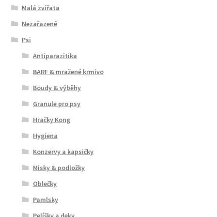
Malá zvířata
Nezařazené
Psi
Antiparazitika
BARF & mražené krmivo
Boudy & výběhy
Granule pro psy
Hračky Kong
Hygiena
Konzervy a kapsičky
Misky & podložky
Oblečky
Pamlsky
Pelíšky a deky