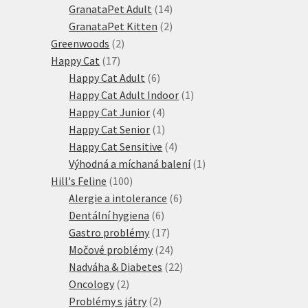
produktů
14
GranataPet Adult
14
produktů
2
GranataPet Kitten
2
2
produkty
Greenwoods
2
17
produkty
Happy Cat
17
produktů
6
Happy Cat Adult
6
produktů
1
Happy Cat Adult Indoor
1
4
produkt
Happy Cat Junior
4
produkty
1
Happy Cat Senior
1
produkt
4
Happy Cat Sensitive
4
produkty
1
Výhodná a míchaná balení
1
100
produkt
Hill's Feline
100
produktů
6
Alergie a intolerance
6
6
produktů
Dentální hygiena
6
produktů
17
Gastro problémy
17
produktů
24
Močové problémy
24
produktů
22
Nadváha & Diabetes
22
2
produktů
Oncology
2
produkty
2
Problémy s játry
2