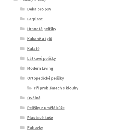
Deka pro psy
Ferplast
Hranaté pelíšky
Kukaně a iglů
Kulaté
Látkové pelíšky
Modern Living
Ortopedické pelíšky
Při problémech s klouby
Oválné
Pelíšky z umělé kůže
Plastové koše
Pohovky