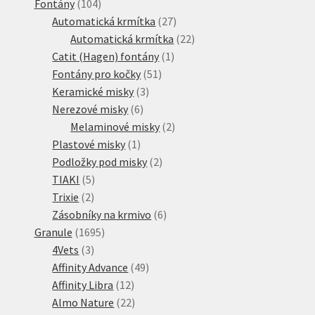
104
produkt
Fontány
104
produktů
27
Automatická krmítka
27
produktů
22
Automatická krmítka
22
1
produktů
Catit (Hagen) fontány
1
51
produkt
Fontány pro kočky
51
3
produktů
Keramické misky
3
6
produkty
Nerezové misky
6
produktů
2
Melaminové misky
2
1
produkty
Plastové misky
1
produkt
2
Podložky pod misky
2
5
produkty
TIAKI
5
2
produktů
Trixie
2
produkty
6
Zásobníky na krmivo
6
1695
produktů
Granule
1695
3
produktů
4Vets
3
produkty
49
Affinity Advance
49
12
produktů
Affinity Libra
12
produktů
22
Almo Nature
22