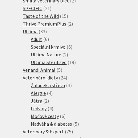
2
produkty
Smilla Veterinary Diet
2
21
produkty
SPECIFIC
21
produktů
15
Taste of the Wild
15
produktů
2
Thrive PremiumPlus
2
33
produkty
Ultima
33
produktů
6
Adult
6
produktů
6
Speciální krmivo
6
2
produktů
Ultima Nature
2
produkty
19
Ultima Sterilised
19
5
produktů
Venandi Animal
5
produktů
24
Veterinární diety
24
produktů
3
Žaludek a střeva
3
4
produkty
Alergie
4
2
produkty
Játra
2
produkty
4
Ledviny
4
produkty
6
Močové cesty
6
produktů
5
Nadváha & diabetes
5
75
produktů
Veterinary & Expert
75