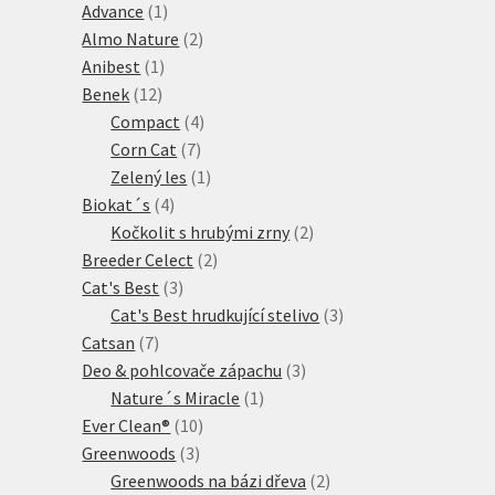
produktů
1
Advance
1
produkt
2
Almo Nature
2
1
produkty
Anibest
1
12
produkt
Benek
12
produktů
4
Compact
4
7
produkty
Corn Cat
7
produktů
1
Zelený les
1
4
produkt
Biokat´s
4
produkty
2
Kočkolit s hrubými zrny
2
2
produkty
Breeder Celect
2
3
produkty
Cat's Best
3
produkty
3
Cat's Best hrudkující stelivo
3
7
produkty
Catsan
7
produktů
3
Deo & pohlcovače zápachu
3
1
produkty
Nature´s Miracle
1
10
produkt
Ever Clean®
10
3
produktů
Greenwoods
3
produkty
2
Greenwoods na bázi dřeva
2