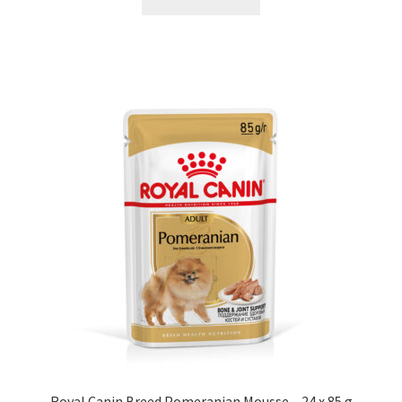
Royal Canin Breed Pomeranian Mousse – 24 x 85 g