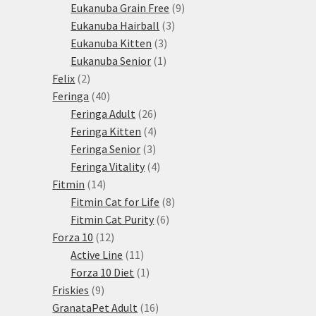
produktů
9
Eukanuba Grain Free
9
3
produktů
Eukanuba Hairball
3
3
produkty
Eukanuba Kitten
3
1
produkty
Eukanuba Senior
1
2
produkt
Felix
2
produkty
40
Feringa
40
produktů
26
Feringa Adult
26
produktů
4
Feringa Kitten
4
3
produkty
Feringa Senior
3
produkty
4
Feringa Vitality
4
14
produkty
Fitmin
14
produktů
8
Fitmin Cat for Life
8
6
produktů
Fitmin Cat Purity
6
12
produktů
Forza 10
12
produktů
11
Active Line
11
produktů
1
Forza 10 Diet
1
9
produkt
Friskies
9
produktů
16
GranataPet Adult
16