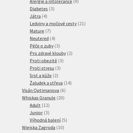
produktů
9
Alergie a intolerance
9
3
produktů
Diabetes
3
4
produkty
Játra
4
produkty
21
Ledviny a močové cesty
21
7
produktů
Mature
7
produktů
4
Neutered
4
produkty
3
Péče o zuby
3
produkty
2
Pro zdravé klouby
2
3
produkty
Proti obezitě
3
3
produkty
Proti stresu
3
2
produkty
Srst a kůže
2
produkty
14
Žaludek a střeva
14
6
produktů
Visán Optimanova
6
20
produktů
Whiskas Granule
20
12
produktů
Adult
12
3
produktů
Junior
3
produkty
5
Výhodná balení
5
10
produktů
Wiejska Zagroda
10