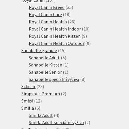
produktů
35
Royal Canin Breed
35
18
produktů
Royal Canin Care
18
produktů
26
Royal Canin Health
26
produktů
10
Royal Canin Health Indoor
10
9
produktů
Royal Canin Health Kitten
9
produktů
9
Royal Canin Health Outdoor
9
15
produktů
Sanabelle granule
15
produktů
5
Sanabelle Adult
5
produktů
1
Sanabelle Kitten
1
1
produkt
Sanabelle Senior
1
produkt
8
Sanabelle speciální výživa
8
28
produktů
Schesir
28
produktů
2
Simpsons Premium
2
12
produkty
Směsi
12
6
produktů
Smilla
6
produktů
4
Smilla Adult
4
produkty
2
Smilla Adult speciální výživa
2