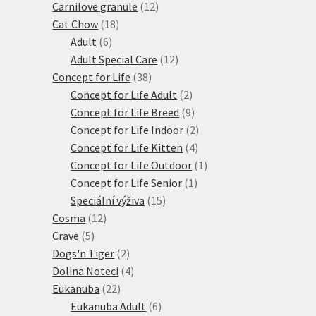
12
produkty
Carnilove granule
12
18
produktů
Cat Chow
18
6
produktů
Adult
6
produktů
12
Adult Special Care
12
38
produktů
Concept for Life
38
produktů
2
Concept for Life Adult
2
produkty
9
Concept for Life Breed
9
produktů
2
Concept for Life Indoor
2
4
produkty
Concept for Life Kitten
4
produkty
1
Concept for Life Outdoor
1
1
produkt
Concept for Life Senior
1
15
produkt
Speciální výživa
15
12
produktů
Cosma
12
5
produktů
Crave
5
produktů
2
Dogs'n Tiger
2
produkty
4
Dolina Noteci
4
22
produkty
Eukanuba
22
produktů
6
Eukanuba Adult
6