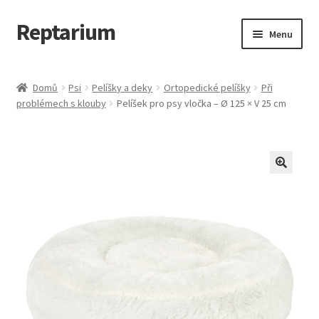
Reptarium
Přeskočit
Přejít
Menu
na
k
navigaci
obsahu
Úvodní stránka
webu
Domů
Psi
Pelíšky a deky
Ortopedické pelíšky
Při
problémech s klouby
Pelíšek pro psy vločka – Ø 125 × V 25 cm
Košík
Malá zvířata — Klece, krmivo, vybavení
Můj účet
Obchod
Pokladna
Vše pro kočky