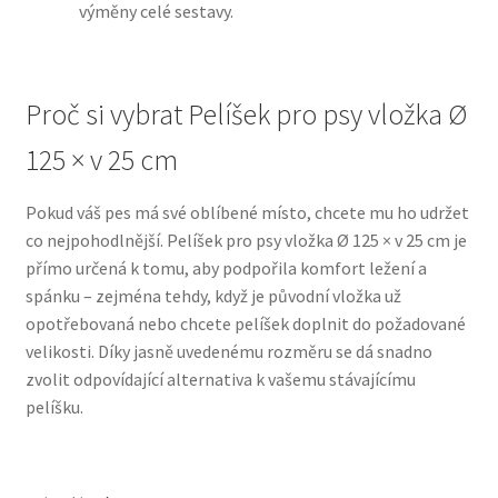
výměny celé sestavy.
N&D Farmina pro psy — Italské holistic krmivo
Proč si vybrat Pelíšek pro psy vložka Ø
Oblečky pro psy
125 × v 25 cm
Pamlsky pro psy
Pokud váš pes má své oblíbené místo, chcete mu ho udržet
Pelíšky pro psy
co nejpohodlnější. Pelíšek pro psy vložka Ø 125 × v 25 cm je
přímo určená k tomu, aby podpořila komfort ležení a
Ortopedické pelíšky
spánku – zejména tehdy, když je původní vložka už
opotřebovaná nebo chcete pelíšek doplnit do požadované
Přepravky pro psy
velikosti. Díky jasně uvedenému rozměru se dá snadno
zvolit odpovídající alternativa k vašemu stávajícímu
pelíšku.
Purizon pro psy — Vysoký obsah masa, bez obilovin
Royal Canin pro psy