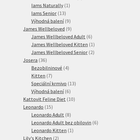
1
produktů
Iams Naturally
1
13
produkt
Iams Senior
13
produktů
9
Výhodná balení
9
produktů
9
James Wellbeloved
9
produktů
6
James Wellbeloved Adult
6
produktů
1
James Wellbeloved Kitten
1
2
produkt
James Wellbeloved Senior
2
36
produkty
Josera
36
produktů
4
Bezobilninové
4
7
produkty
Kitten
7
produktů
13
Speciální krmivo
13
6
produktů
Výhodná balení
6
produktů
10
Kattovit Feline Diet
10
15
produktů
Leonardo
15
produktů
8
Leonardo Adult
8
produktů
6
Leonardo Adult bez obilovin
6
1
produktů
Leonardo Kitten
1
2
produkt
Lily's Kitchen
2