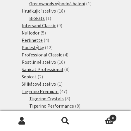
produkty
1
Greenwoods výhodná balení
1
18
produkt
Hrudkující stelivo
18
1
produktů
Biokats
1
produkt
9
Intersand Classic
9
5
produktů
Nullodor
5
produktů
4
Perlinette
4
produkty
12
Podestýlky
12
produktů
4
Professional Classic
4
10
produkty
Rostlinné stelivo
10
produktů
8
Sanicat Professional
8
2
produktů
Sepicat
2
produkty
1
Silikátové stelivo
1
produkt
47
Tigerino Premium
47
produktů
8
Tigerino Crystals
8
produktů
8
Tigerino Performance
8
10
produktů
Tigerino Plantbased
10
0
11
produktů
Tigerino Premium
11
Hledat:
Hledat
3
produktů
Tigerino XL Grain
3