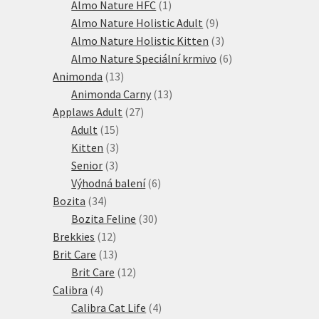
produktů
1
Almo Nature HFC
1
produkt
9
Almo Nature Holistic Adult
9
produktů
3
Almo Nature Holistic Kitten
3
produkty
6
Almo Nature Speciální krmivo
6
13
produktů
Animonda
13
produktů
13
Animonda Carny
13
27
produktů
Applaws Adult
27
15
produktů
Adult
15
produktů
3
Kitten
3
3
produkty
Senior
3
produkty
6
Výhodná balení
6
34
produktů
Bozita
34
produktů
30
Bozita Feline
30
12
produktů
Brekkies
12
produktů
13
Brit Care
13
produktů
12
Brit Care
12
4
produktů
Calibra
4
produkty
4
Calibra Cat Life
4