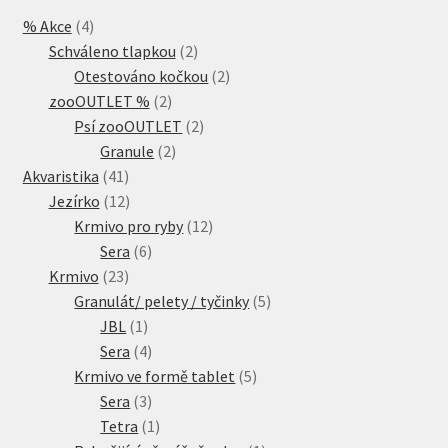
4
% Akce
4
produkty
2
Schváleno tlapkou
2
produkty
2
Otestováno kočkou
2
2
produkty
zooOUTLET %
2
produkty
2
Psí zooOUTLET
2
2
produkty
Granule
2
41
produkty
Akvaristika
41
produktů
12
Jezírko
12
produktů
12
Krmivo pro ryby
12
6
produktů
Sera
6
23
produktů
Krmivo
23
produktů
5
Granulát/ pelety / tyčinky
5
1
produktů
JBL
1
produkt
4
Sera
4
produkty
5
Krmivo ve formě tablet
5
3
produktů
Sera
3
produkty
1
Tetra
1