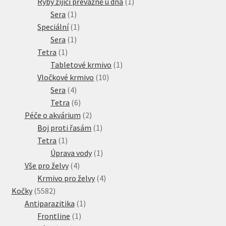
produkt
1
Ryby žijící převážně u dna
1
1
produkt
Sera
1
produkt
1
Speciální
1
1
produkt
Sera
1
1
produkt
Tetra
1
produkt
1
Tabletové krmivo
1
10
produkt
Vločkové krmivo
10
4
produktů
Sera
4
produkty
6
Tetra
6
produktů
2
Péče o akvárium
2
produkty
1
Boj proti řasám
1
1
produkt
Tetra
1
produkt
1
Úprava vody
1
4
produkt
Vše pro želvy
4
produkty
4
Krmivo pro želvy
4
5582
produkty
Kočky
5582
produktů
1
Antiparazitika
1
1
produkt
Frontline
1