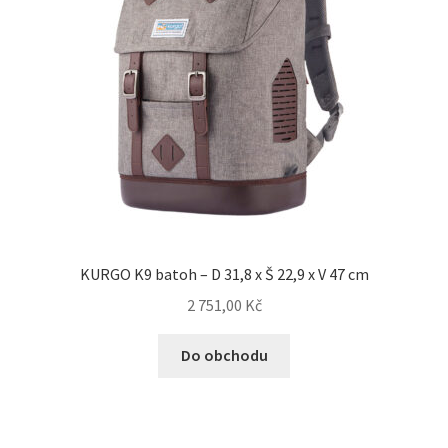
KURGO K9 batoh – D 31,8 x Š 22,9 x V 47 cm
2 751,00
Kč
Do obchodu