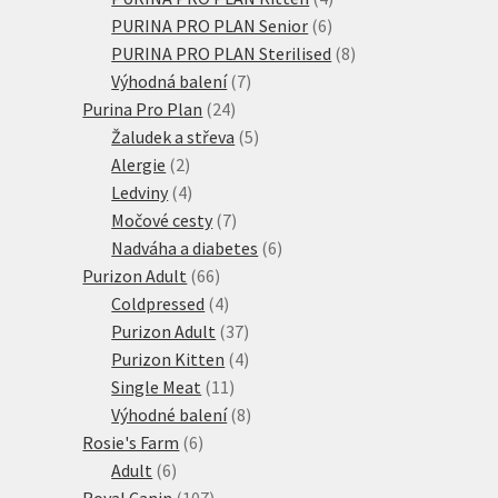
6
produkty
PURINA PRO PLAN Senior
6
produktů
8
PURINA PRO PLAN Sterilised
8
7
produktů
Výhodná balení
7
24
produktů
Purina Pro Plan
24
produktů
5
Žaludek a střeva
5
2
produktů
Alergie
2
produkty
4
Ledviny
4
produkty
7
Močové cesty
7
produktů
6
Nadváha a diabetes
6
66
produktů
Purizon Adult
66
produktů
4
Coldpressed
4
produkty
37
Purizon Adult
37
produktů
4
Purizon Kitten
4
11
produkty
Single Meat
11
produktů
8
Výhodné balení
8
6
produktů
Rosie's Farm
6
6
produktů
Adult
6
produktů
107
Royal Canin
107