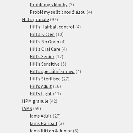
produkty
3
Problémy s klouby
3
produkty
4
Problémy se štítnou žlázou
4
97
produkty
Hill’s granule
97
produktů
4
Hill's Hairball control
4
10
produkty
Hill's Kitten
10
produktů
4
Hill's No Grain
4
produkty
4
Hill's Oral Care
4
12
produkty
Hill's Senior
12
produktů
5
Hill's Sensitive
5
produktů
4
Hill's speciální krmivo
4
27
produkty
Hill's Sterilised
27
16
produktů
Hill’s Adult
16
produktů
11
Hill’s Light
11
42
produktů
HPM granule
42
59
produktů
IAMS
59
produktů
27
Iams Adult
27
produktů
3
Iams Hairball
3
produkty
6
Iams Kitten & Junior
6