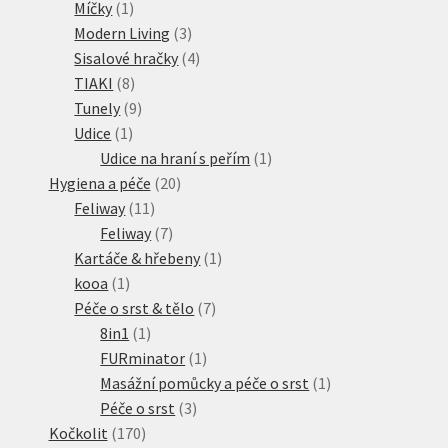
1
produkt
Míčky
1
produkt
3
Modern Living
3
produkty
4
Sisalové hračky
4
8
produkty
TIAKI
8
produktů
9
Tunely
9
1
produktů
Udice
1
produkt
1
Udice na hraní s peřím
1
20
produkt
Hygiena a péče
20
11
produktů
Feliway
11
produktů
7
Feliway
7
produktů
1
Kartáče & hřebeny
1
1
produkt
kooa
1
produkt
7
Péče o srst & tělo
7
1
produktů
8in1
1
produkt
1
FURminator
1
produkt
1
Masážní pomůcky a péče o srst
1
3
produkt
Péče o srst
3
170
produkty
Kočkolit
170