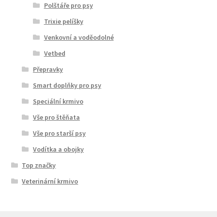
Polštáře pro psy
Trixie pelíšky
Venkovní a voděodolné
Vetbed
Přepravky
Smart doplňky pro psy
Speciální krmivo
Vše pro štěňata
Vše pro starší psy
Vodítka a obojky
Top značky
Veterinární krmivo