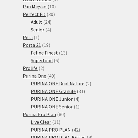
10
produktů
Pan Mięsko
10
30
produktů
Perfect Fit
30
24
produktů
Adult
24
4
produktů
Senior
4
1
produkty
Pitti
1
produkt
19
Porta 21
19
produktů
13
Feline Finest
13
6
produktů
Superfood
6
2
produktů
Prolife
2
produkty
40
Purina One
40
produktů
2
PURINA ONE Dual Nature
2
31
produkty
PURINA ONE Granule
31
4
produktů
PURINA ONE Junior
4
produkty
1
PURINA ONE Senior
1
80
produkt
Purina Pro Plan
80
11
produktů
Live Clear
11
produktů
42
PURINA PRO PLAN
42
produktů
4
PURINA PRO PLAN Kitten
4