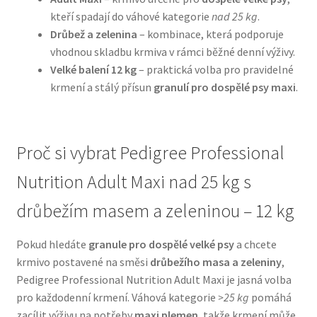
kteří spadají do váhové kategorie
nad 25 kg
.
Drůbež a zelenina
– kombinace, která podporuje
N&D Farmina pro psy — Italské holistic krmivo
vhodnou skladbu krmiva v rámci běžné denní výživy.
Velké balení 12 kg
– praktická volba pro pravidelné
Oblečky pro psy
krmení a stálý přísun
granulí pro dospělé psy maxi
.
Pamlsky pro psy
Pelíšky pro psy
Proč si vybrat Pedigree Professional
Nutrition Adult Maxi nad 25 kg s
Ortopedické pelíšky
drůbežím masem a zeleninou – 12 kg
Přepravky pro psy
Pokud hledáte
granule pro dospělé velké psy
a chcete
Purizon pro psy — Vysoký obsah masa, bez obilovin
krmivo postavené na směsi
drůbežího masa a zeleniny
,
Pedigree Professional Nutrition Adult Maxi je jasná volba
pro každodenní krmení. Váhová kategorie
>25 kg
pomáhá
Royal Canin pro psy
zacílit výživu na potřeby
maxi plemen
, takže krmení může