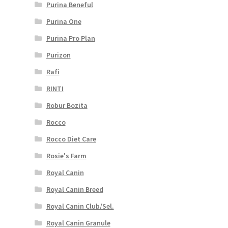
Purina Beneful
Purina One
Purina Pro Plan
Purizon
Rafi
RINTI
Robur Bozita
Rocco
Rocco Diet Care
Rosie's Farm
Royal Canin
Royal Canin Breed
Royal Canin Club/Sel.
Royal Canin Granule