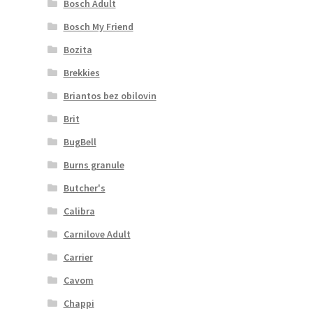
Bosch Adult
Bosch My Friend
Bozita
Brekkies
Briantos bez obilovin
Brit
BugBell
Burns granule
Butcher's
Calibra
Carnilove Adult
Carrier
Cavom
Chappi