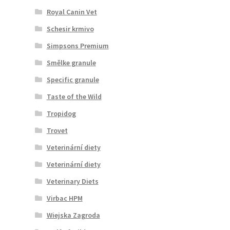
Royal Canin Vet
Schesir krmivo
Simpsons Premium
Smělke granule
Specific granule
Taste of the Wild
Tropidog
Trovet
Veterinární diety
Veterinární diety
Veterinary Diets
Virbac HPM
Wiejska Zagroda