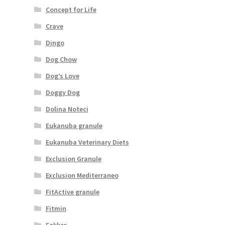
Concept for Life
Crave
Dingo
Dog Chow
Dog’s Love
Doggy Dog
Dolina Noteci
Eukanuba granule
Eukanuba Veterinary Diets
Exclusion Granule
Exclusion Mediterraneo
FitActive granule
Fitmin
Fokker