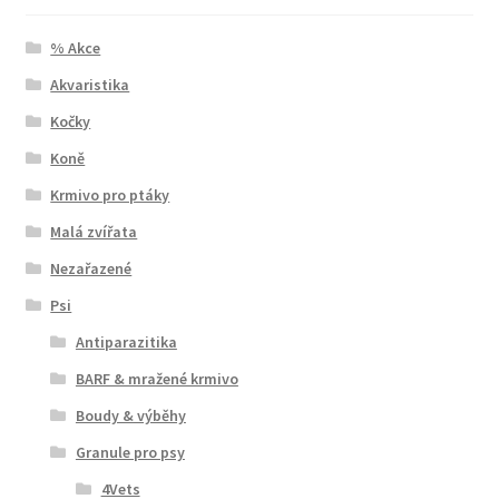
% Akce
Akvaristika
Kočky
Koně
Krmivo pro ptáky
Malá zvířata
Nezařazené
Psi
Antiparazitika
BARF & mražené krmivo
Boudy & výběhy
Granule pro psy
4Vets