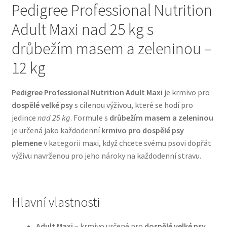
Pedigree Professional Nutrition
Adult Maxi nad 25 kg s
Bozita pro psy — Švédské krmivo s nordickou kvalitou
drůbežím masem a zeleninou –
Brit pro psy
12 kg
Granule pro psy
Pedigree Professional Nutrition Adult Maxi
je krmivo pro
dospělé velké psy
s cílenou výživou, které se hodí pro
Natural Trainer pro psy — Italské krmivo s
jedince
nad 25 kg
. Formule s
drůbežím masem a zeleninou
přírodními složkami
je určená jako každodenní
krmivo pro dospělé psy
plemene
v kategorii maxi, když chcete svému psovi dopřát
Happy Dog — Německá kvalita a přirozené složení
výživu navrženou pro jeho nároky na každodenní stravu.
Hill’s pro psy
Hračky pro psy
Hlavní vlastnosti
Konzervy a kapsičky pro psy
Adult Maxi
– krmivo určené pro
dospělé velké psy
,