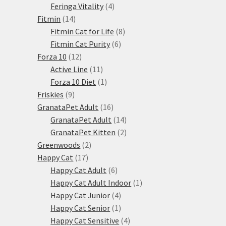
produkty
4
Feringa Vitality
4
14
produkty
Fitmin
14
produktů
8
Fitmin Cat for Life
8
6
produktů
Fitmin Cat Purity
6
12
produktů
Forza 10
12
produktů
11
Active Line
11
produktů
1
Forza 10 Diet
1
9
produkt
Friskies
9
produktů
16
GranataPet Adult
16
produktů
14
GranataPet Adult
14
produktů
2
GranataPet Kitten
2
2
produkty
Greenwoods
2
17
produkty
Happy Cat
17
produktů
6
Happy Cat Adult
6
produktů
1
Happy Cat Adult Indoor
1
4
produkt
Happy Cat Junior
4
produkty
1
Happy Cat Senior
1
produkt
4
Happy Cat Sensitive
4