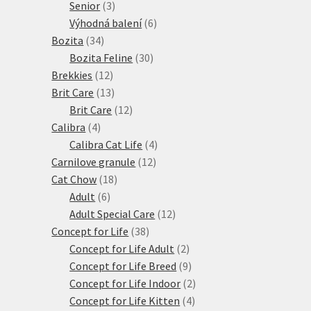
3
produkty
Senior
3
produkty
6
Výhodná balení
6
34
produktů
Bozita
34
produktů
30
Bozita Feline
30
12
produktů
Brekkies
12
produktů
13
Brit Care
13
produktů
12
Brit Care
12
4
produktů
Calibra
4
produkty
4
Calibra Cat Life
4
12
produkty
Carnilove granule
12
18
produktů
Cat Chow
18
6
produktů
Adult
6
produktů
12
Adult Special Care
12
38
produktů
Concept for Life
38
produktů
2
Concept for Life Adult
2
produkty
9
Concept for Life Breed
9
produktů
2
Concept for Life Indoor
2
4
produkty
Concept for Life Kitten
4