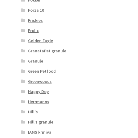
Forza 10
Friskies
Frolic
Golden Eagle
GranataPet granule
Granule
Green Petfood
Greenwoods
Happy Dog
Herrmanns
Hill's
Hill’s granule
IAMS krmiva