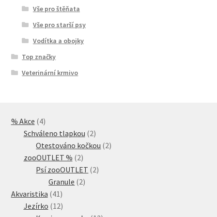
Vše pro štěňata
Vše pro starší psy
Vodítka a obojky
Top značky
Veterinární krmivo
4
% Akce
4
produkty
2
Schváleno tlapkou
2
produkty
2
Otestováno kočkou
2
2
produkty
zooOUTLET %
2
produkty
2
Psí zooOUTLET
2
2
produkty
Granule
2
41
produkty
Akvaristika
41
produktů
12
Jezírko
12