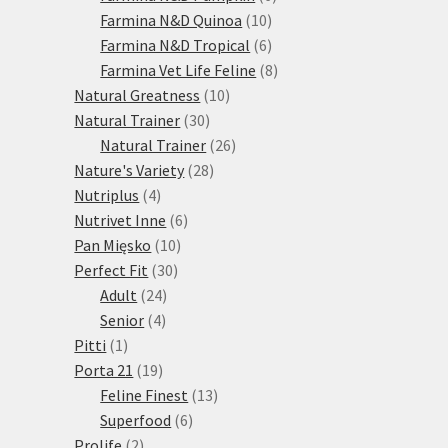
10
produktů
Farmina N&D Quinoa
10
produktů
6
Farmina N&D Tropical
6
produktů
8
Farmina Vet Life Feline
8
10
produktů
Natural Greatness
10
30
produktů
Natural Trainer
30
produktů
26
Natural Trainer
26
28
produktů
Nature's Variety
28
4
produktů
Nutriplus
4
produkty
6
Nutrivet Inne
6
10
produktů
Pan Mięsko
10
30
produktů
Perfect Fit
30
24
produktů
Adult
24
4
produktů
Senior
4
1
produkty
Pitti
1
produkt
19
Porta 21
19
produktů
13
Feline Finest
13
6
produktů
Superfood
6
2
produktů
Prolife
2