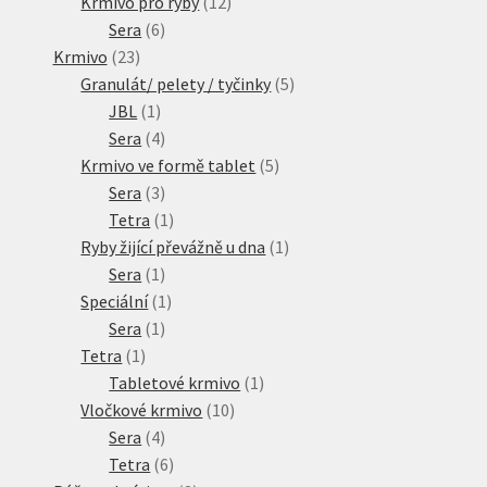
produktů
12
Krmivo pro ryby
12
6
produktů
Sera
6
23
produktů
Krmivo
23
produktů
5
Granulát/ pelety / tyčinky
5
1
produktů
JBL
1
produkt
4
Sera
4
produkty
5
Krmivo ve formě tablet
5
3
produktů
Sera
3
produkty
1
Tetra
1
produkt
1
Ryby žijící převážně u dna
1
1
produkt
Sera
1
produkt
1
Speciální
1
1
produkt
Sera
1
1
produkt
Tetra
1
produkt
1
Tabletové krmivo
1
10
produkt
Vločkové krmivo
10
4
produktů
Sera
4
produkty
6
Tetra
6