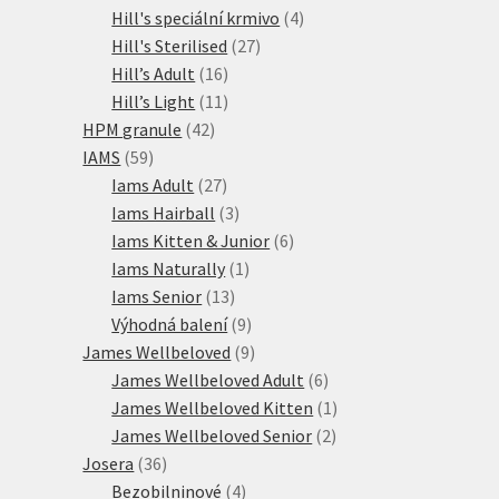
produktů
4
Hill's speciální krmivo
4
27
produkty
Hill's Sterilised
27
16
produktů
Hill’s Adult
16
produktů
11
Hill’s Light
11
42
produktů
HPM granule
42
59
produktů
IAMS
59
produktů
27
Iams Adult
27
produktů
3
Iams Hairball
3
produkty
6
Iams Kitten & Junior
6
1
produktů
Iams Naturally
1
13
produkt
Iams Senior
13
produktů
9
Výhodná balení
9
produktů
9
James Wellbeloved
9
produktů
6
James Wellbeloved Adult
6
produktů
1
James Wellbeloved Kitten
1
2
produkt
James Wellbeloved Senior
2
36
produkty
Josera
36
produktů
4
Bezobilninové
4