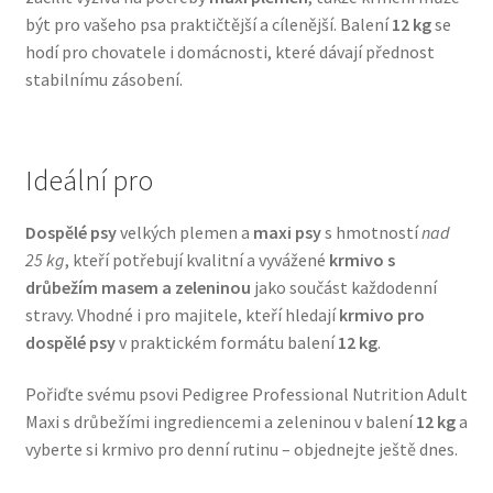
být pro vašeho psa praktičtější a cílenější. Balení
12 kg
se
Veterinární dieta pro psy
hodí pro chovatele i domácnosti, které dávají přednost
stabilnímu zásobení.
Vodítka a obojky
Wolf of Wilderness
Ideální pro
Dospělé psy
velkých plemen a
maxi psy
s hmotností
nad
25 kg
, kteří potřebují kvalitní a vyvážené
krmivo s
drůbežím masem a zeleninou
jako součást každodenní
stravy. Vhodné i pro majitele, kteří hledají
krmivo pro
dospělé psy
v praktickém formátu balení
12 kg
.
Pořiďte svému psovi Pedigree Professional Nutrition Adult
Maxi s drůbežími ingrediencemi a zeleninou v balení
12 kg
a
vyberte si krmivo pro denní rutinu – objednejte ještě dnes.