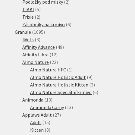
produkt
2
Podložky pod misky
2
5
produkty
TIAKI
5
2
produktů
Trixie
2
produkty
6
Zásobníky na krmivo
6
1695
produktů
Granule
1695
3
produktů
4Vets
3
produkty
49
Affinity Advance
49
12
produktů
Affinity Libra
12
produktů
22
Almo Nature
22
produktů
1
Almo Nature HFC
1
produkt
9
Almo Nature Holistic Adult
9
produktů
3
Almo Nature Holistic Kitten
3
produkty
6
Almo Nature Speciální krmivo
6
13
produktů
Animonda
13
produktů
13
Animonda Carny
13
27
produktů
Applaws Adult
27
15
produktů
Adult
15
produktů
3
Kitten
3