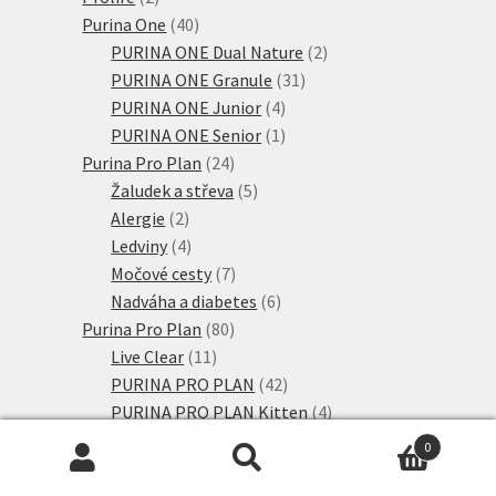
produkty
40
Purina One
40
produktů
2
PURINA ONE Dual Nature
2
31
produkty
PURINA ONE Granule
31
4
produktů
PURINA ONE Junior
4
produkty
1
PURINA ONE Senior
1
24
produkt
Purina Pro Plan
24
produktů
5
Žaludek a střeva
5
2
produktů
Alergie
2
produkty
4
Ledviny
4
produkty
7
Močové cesty
7
produktů
6
Nadváha a diabetes
6
80
produktů
Purina Pro Plan
80
11
produktů
Live Clear
11
produktů
42
PURINA PRO PLAN
42
produktů
4
PURINA PRO PLAN Kitten
4
6
produkty
PURINA PRO PLAN Senior
6
0
produktů
8
PURINA PRO PLAN Sterilised
8
Hledat:
Hledat
7
produktů
Výhodná balení
7