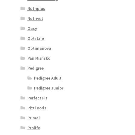
Nutriplus
Nutrivet
Oasy
Opti Life
Optimanova
Pan Mišňsko
Pedigree
Pedigree Adult
Pedigree Junior
Perfect Fit
Pitti Boris
Primal
Prolife