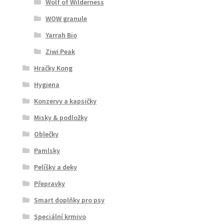
Wolf of Wilderness
WOW granule
Yarrah Bio
Ziwi Peak
Hračky Kong
Hygiena
Konzervy a kapsičky
Misky & podložky
Oblečky
Pamlsky
Pelíšky a deky
Přepravky
Smart doplňky pro psy
Speciální krmivo