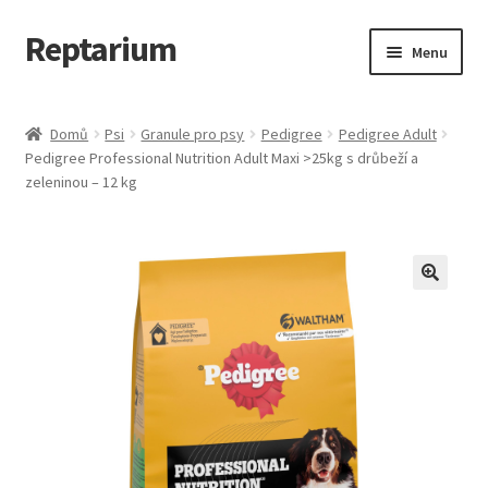
Reptarium
Přeskočit
Přejít
Menu
na
k
navigaci
obsahu
Úvodní stránka
webu
Domů
Psi
Granule pro psy
Pedigree
Pedigree Adult
Pedigree Professional Nutrition Adult Maxi >25kg s drůbeží a
Košík
zeleninou – 12 kg
Malá zvířata — Klece, krmivo, vybavení
Můj účet
Obchod
Pokladna
Vše pro kočky