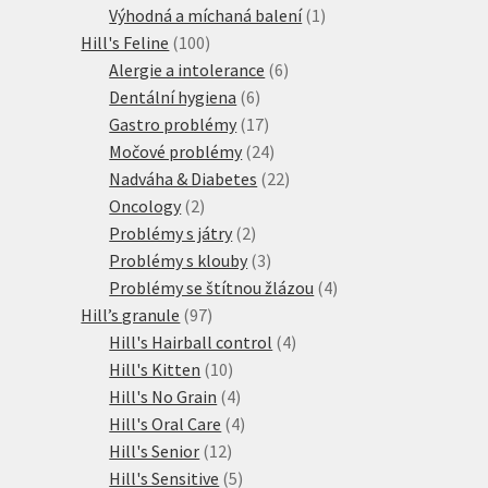
produkty
1
Výhodná a míchaná balení
1
100
produkt
Hill's Feline
100
produktů
6
Alergie a intolerance
6
6
produktů
Dentální hygiena
6
produktů
17
Gastro problémy
17
produktů
24
Močové problémy
24
produktů
22
Nadváha & Diabetes
22
2
produktů
Oncology
2
produkty
2
Problémy s játry
2
produkty
3
Problémy s klouby
3
produkty
4
Problémy se štítnou žlázou
4
97
produkty
Hill’s granule
97
produktů
4
Hill's Hairball control
4
10
produkty
Hill's Kitten
10
produktů
4
Hill's No Grain
4
produkty
4
Hill's Oral Care
4
12
produkty
Hill's Senior
12
produktů
5
Hill's Sensitive
5