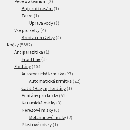
produktů
2
Péče o akvárium
2
produkty
1
Boj proti řasám
1
1
produkt
Tetra
1
produkt
1
Úprava vody
1
4
produkt
Vše pro želvy
4
produkty
4
Krmivo pro želvy
4
5582
produkty
Kočky
5582
produktů
1
Antiparazitika
1
1
produkt
Frontline
1
104
produkt
Fontány
104
produktů
27
Automatická krmítka
27
produktů
22
Automatická krmítka
22
1
produktů
Catit (Hagen) fontány
1
51
produkt
Fontány pro kočky
51
3
produktů
Keramické misky
3
6
produkty
Nerezové misky
6
produktů
2
Melaminové misky
2
1
produkty
Plastové misky
1