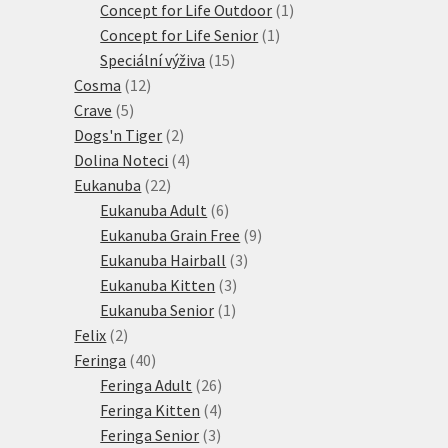
produkty
1
Concept for Life Outdoor
1
1
produkt
Concept for Life Senior
1
15
produkt
Speciální výživa
15
12
produktů
Cosma
12
5
produktů
Crave
5
produktů
2
Dogs'n Tiger
2
produkty
4
Dolina Noteci
4
22
produkty
Eukanuba
22
produktů
6
Eukanuba Adult
6
produktů
9
Eukanuba Grain Free
9
3
produktů
Eukanuba Hairball
3
3
produkty
Eukanuba Kitten
3
1
produkty
Eukanuba Senior
1
2
produkt
Felix
2
produkty
40
Feringa
40
produktů
26
Feringa Adult
26
produktů
4
Feringa Kitten
4
3
produkty
Feringa Senior
3