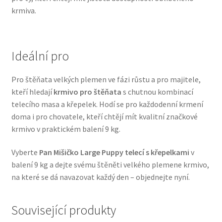
krmiva.
Veterinární dieta pro psy
Vodítka a obojky
Ideální pro
Wolf of Wilderness
Pro štěňata velkých plemen ve fázi růstu a pro majitele,
kteří hledají
krmivo pro štěňata
s chutnou kombinací
telecího masa a křepelek. Hodí se pro každodenní krmení
doma i pro chovatele, kteří chtějí mít kvalitní značkové
krmivo v praktickém balení 9 kg.
Vyberte
Pan Mišičko Large Puppy telecí s křepelkami
v
balení 9 kg a dejte svému štěněti velkého plemene krmivo,
na které se dá navazovat každý den – objednejte nyní.
Související produkty