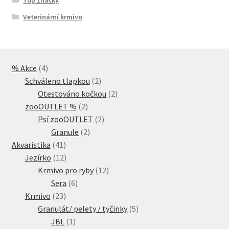
Veterinární krmivo
4
% Akce
4
produkty
2
Schváleno tlapkou
2
produkty
2
Otestováno kočkou
2
2
produkty
zooOUTLET %
2
produkty
2
Psí zooOUTLET
2
2
produkty
Granule
2
41
produkty
Akvaristika
41
produktů
12
Jezírko
12
produktů
12
Krmivo pro ryby
12
6
produktů
Sera
6
23
produktů
Krmivo
23
produktů
5
Granulát/ pelety / tyčinky
5
1
produktů
JBL
1