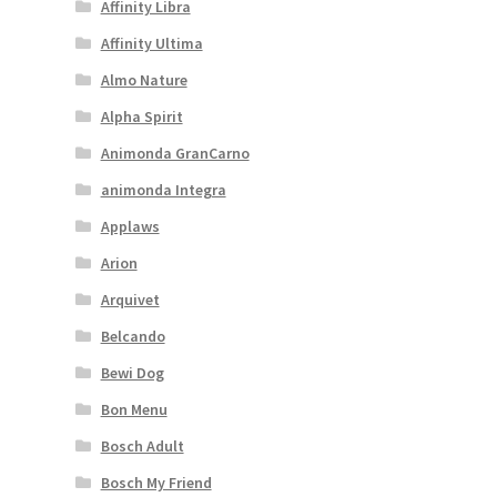
Affinity Libra
Affinity Ultima
Almo Nature
Alpha Spirit
Animonda GranCarno
animonda Integra
Applaws
Arion
Arquivet
Belcando
Bewi Dog
Bon Menu
Bosch Adult
Bosch My Friend