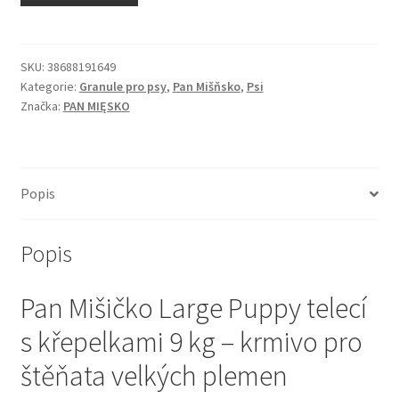
N&D Farmina pro kočky — Italské holistic krmivo
Odpočívadla pro kočky
SKU:
38688191649
Kategorie:
Granule pro psy
,
Pan Mišňsko
,
Psi
Značka:
PAN MIĘSKO
Pamlsky pro kočky
Purizon pro kočky
Popis
Royal Canin pro kočky
Popis
Škrabadla pro kočky
Pan Mišičko Large Puppy telecí
Veterinární dieta pro kočky
s křepelkami 9 kg – krmivo pro
Vše pro psy — Krmivo, doplňky, vybavení
štěňata velkých plemen
Boudy a výběhy