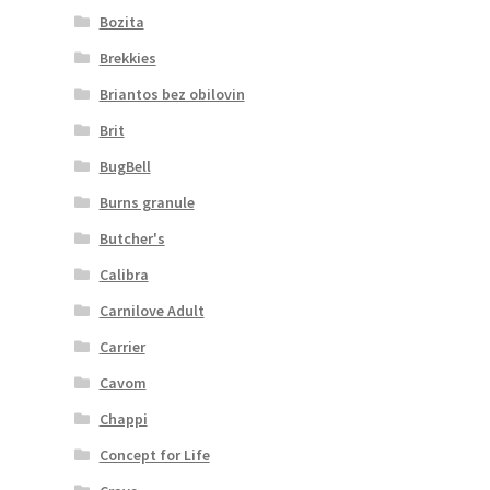
Bozita
Brekkies
Briantos bez obilovin
Brit
BugBell
Burns granule
Butcher's
Calibra
Carnilove Adult
Carrier
Cavom
Chappi
Concept for Life