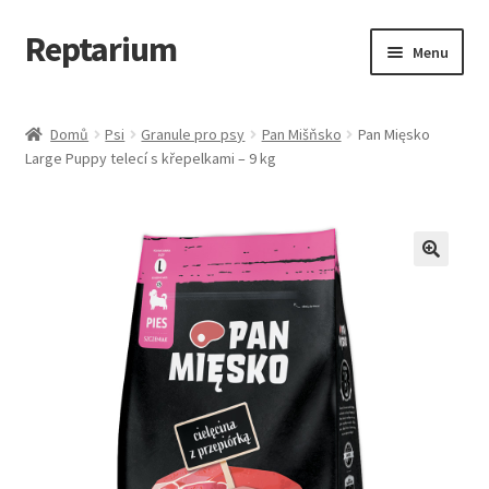
Reptarium
Přeskočit
Přejít
Menu
na
k
navigaci
obsahu
Úvodní stránka
webu
Domů
Psi
Granule pro psy
Pan Mišňsko
Pan Mięsko
Large Puppy telecí s křepelkami – 9 kg
Košík
Malá zvířata — Klece, krmivo, vybavení
Můj účet
Obchod
Pokladna
Vše pro kočky