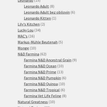
Leonardo
15
produktů
8
Leonardo Adult
8
produktů
6
Leonardo Adult bez obilovin
6
1
produktů
Leonardo Kitten
1
2
produkt
Lily's Kitchen
2
34
produkty
Lucky Lou
34
16
produktů
MAC's
16
produktů
5
Markus-Mühle Beutenah
5
10
produktů
Monge
10
produktů
62
N&D Farmina
62
produktů
9
Farmina N&D Ancestral Grain
9
10
produktů
Farmina N&D Ocean
10
13
produktů
Farmina N&D Prime
13
produktů
6
Farmina N&D Pumpkin
6
10
produktů
Farmina N&D Quinoa
10
produktů
6
Farmina N&D Tropical
6
produktů
8
Farmina Vet Life Feline
8
10
produktů
Natural Greatness
10