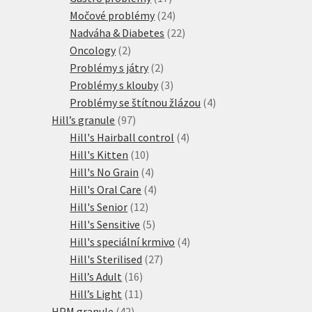
produktů
24
Močové problémy
24
produktů
22
Nadváha & Diabetes
22
2
produktů
Oncology
2
produkty
2
Problémy s játry
2
produkty
3
Problémy s klouby
3
produkty
4
Problémy se štítnou žlázou
4
97
produkty
Hill’s granule
97
produktů
4
Hill's Hairball control
4
10
produkty
Hill's Kitten
10
produktů
4
Hill's No Grain
4
produkty
4
Hill's Oral Care
4
12
produkty
Hill's Senior
12
produktů
5
Hill's Sensitive
5
produktů
4
Hill's speciální krmivo
4
27
produkty
Hill's Sterilised
27
16
produktů
Hill’s Adult
16
produktů
11
Hill’s Light
11
42
produktů
HPM granule
42