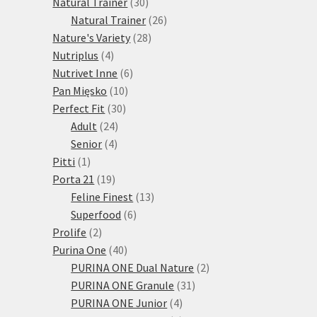
30
produktů
Natural Trainer
30
produktů
26
Natural Trainer
26
28
produktů
Nature's Variety
28
4
produktů
Nutriplus
4
produkty
6
Nutrivet Inne
6
10
produktů
Pan Mięsko
10
30
produktů
Perfect Fit
30
24
produktů
Adult
24
4
produktů
Senior
4
1
produkty
Pitti
1
produkt
19
Porta 21
19
produktů
13
Feline Finest
13
6
produktů
Superfood
6
2
produktů
Prolife
2
produkty
40
Purina One
40
produktů
2
PURINA ONE Dual Nature
2
31
produkty
PURINA ONE Granule
31
4
produktů
PURINA ONE Junior
4