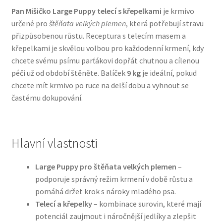
Pan Mišičko Large Puppy telecí s křepelkami
je krmivo
určené pro
štěňata velkých plemen
, která potřebují stravu
Bozita pro psy — Švédské krmivo s nordickou kvalitou
přizpůsobenou růstu. Receptura s telecím masem a
křepelkami je skvělou volbou pro každodenní krmení, kdy
Brit pro psy
chcete svému psímu parťákovi dopřát chutnou a cílenou
péči už od období štěněte. Balíček
9 kg
je ideální, pokud
Granule pro psy
chcete mít krmivo po ruce na delší dobu a vyhnout se
častému dokupování.
Natural Trainer pro psy — Italské krmivo s
přírodními složkami
Hlavní vlastnosti
Happy Dog — Německá kvalita a přirozené složení
Large Puppy pro štěňata velkých plemen
–
Hill’s pro psy
podporuje správný režim krmení v době růstu a
pomáhá držet krok s nároky mladého psa.
Hračky pro psy
Telecí a křepelky
– kombinace surovin, které mají
potenciál zaujmout i náročnější jedlíky a zlepšit
Konzervy a kapsičky pro psy