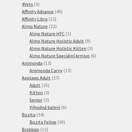
3
produktů
4Vets
3
produkty
49
Affinity Advance
49
12
produktů
Affinity Libra
12
produktů
22
Almo Nature
22
produktů
1
Almo Nature HFC
1
produkt
9
Almo Nature Holistic Adult
9
produktů
3
Almo Nature Holistic Kitten
3
produkty
6
Almo Nature Speciální krmivo
6
13
produktů
Animonda
13
produktů
13
Animonda Carny
13
27
produktů
Applaws Adult
27
15
produktů
Adult
15
produktů
3
Kitten
3
3
produkty
Senior
3
produkty
6
Výhodná balení
6
34
produktů
Bozita
34
produktů
30
Bozita Feline
30
12
produktů
Brekkies
12