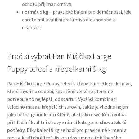
ochotu přijímat krmivo.
Formát 9 kg
– praktické balení pro domácnosti, kde
N&D Farmina pro psy — Italské holistic krmivo
chcete mít kvalitní psí krmivo dlouhodobě k
dispozici.
Oblečky pro psy
Pamlsky pro psy
Proč si vybrat Pan Mišičko Large
Pelíšky pro psy
Puppy telecí s křepelkami 9 kg
Ortopedické pelíšky
Pan Mišičko Large Puppy telecí s křepelkami 9 kg je krmivo,
které myslí na období, kdy štěně velkého plemene
Přepravky pro psy
potřebuje to nejlepší „od startu“. Využívá kombinaci
telecího masa a křepelčích surovin, takže je vhodné nejen
Purizon pro psy — Vysoký obsah masa, bez obilovin
jako běžná
granule pro štěně
, ale i jako osvědčená volba
při hledání kvalitní stravy v rámci kategorie
chovatelské
potřeby
. Díky balení 9 kg se hodí pro pravidelné krmení a
Royal Canin pro psy
pro ty, kteří chtějí mít jistotu dostupnosti oblíbeného