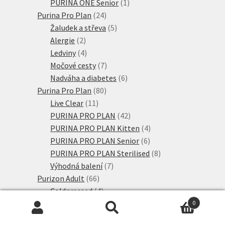
produkty
1
PURINA ONE Senior
1
24
produkt
Purina Pro Plan
24
produktů
5
Žaludek a střeva
5
2
produktů
Alergie
2
produkty
4
Ledviny
4
produkty
7
Močové cesty
7
produktů
6
Nadváha a diabetes
6
80
produktů
Purina Pro Plan
80
11
produktů
Live Clear
11
produktů
42
PURINA PRO PLAN
42
produktů
4
PURINA PRO PLAN Kitten
4
6
produkty
PURINA PRO PLAN Senior
6
produktů
8
PURINA PRO PLAN Sterilised
8
7
produktů
Výhodná balení
7
66
produktů
Purizon Adult
66
produktů
4
Coldpressed
4
produkty
37
Purizon Adult
37
0
Hledat:
Hledat
produktů
4
Purizon Kitten
4