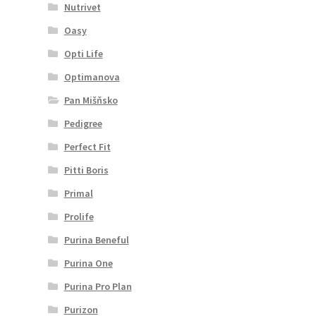
Nutrivet
Oasy
Opti Life
Optimanova
Pan Mišňsko
Pedigree
Perfect Fit
Pitti Boris
Primal
Prolife
Purina Beneful
Purina One
Purina Pro Plan
Purizon