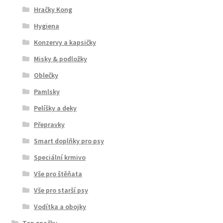
Hračky Kong
Hygiena
Konzervy a kapsičky
Misky & podložky
Oblečky
Pamlsky
Pelíšky a deky
Přepravky
Smart doplňky pro psy
Speciální krmivo
Vše pro štěňata
Vše pro starší psy
Vodítka a obojky
Top značky