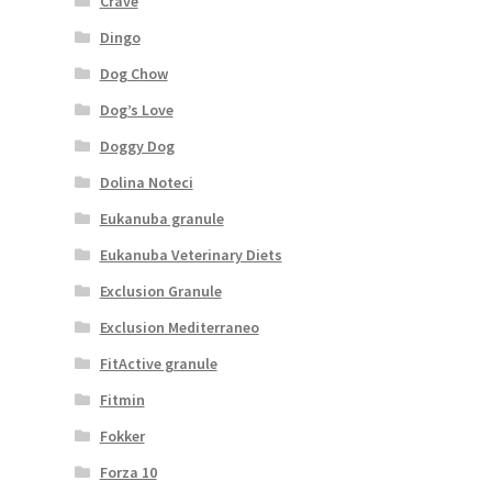
Crave
Dingo
Dog Chow
Dog’s Love
Doggy Dog
Dolina Noteci
Eukanuba granule
Eukanuba Veterinary Diets
Exclusion Granule
Exclusion Mediterraneo
FitActive granule
Fitmin
Fokker
Forza 10