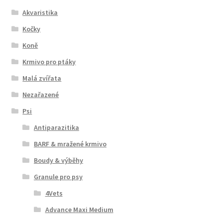
Akvaristika
Kočky
Koně
Krmivo pro ptáky
Malá zvířata
Nezařazené
Psi
Antiparazitika
BARF & mražené krmivo
Boudy & výběhy
Granule pro psy
4Vets
Advance Maxi Medium