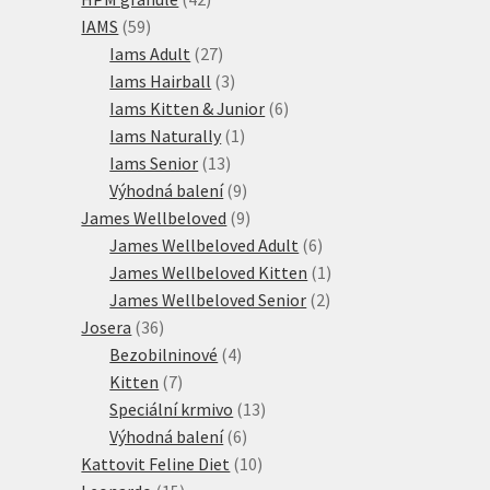
59
produktů
IAMS
59
produktů
27
Iams Adult
27
produktů
3
Iams Hairball
3
produkty
6
Iams Kitten & Junior
6
1
produktů
Iams Naturally
1
13
produkt
Iams Senior
13
produktů
9
Výhodná balení
9
produktů
9
James Wellbeloved
9
produktů
6
James Wellbeloved Adult
6
produktů
1
James Wellbeloved Kitten
1
2
produkt
James Wellbeloved Senior
2
36
produkty
Josera
36
produktů
4
Bezobilninové
4
7
produkty
Kitten
7
produktů
13
Speciální krmivo
13
6
produktů
Výhodná balení
6
produktů
10
Kattovit Feline Diet
10
15
produktů