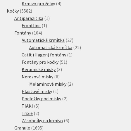
produkty
4
Krmivo pro želvy
4
5582
produkty
Kočky
5582
produktů
1
Antiparazitika
1
1
produkt
Frontline
1
104
produkt
Fontány
104
produktů
27
Automatická krmítka
27
produktů
22
Automatická krmítka
22
1
produktů
Catit (Hagen) fontány
1
51
produkt
Fontány pro kočky
51
3
produktů
Keramické misky
3
6
produkty
Nerezové misky
6
produktů
2
Melaminové misky
2
1
produkty
Plastové misky
1
produkt
2
Podložky pod misky
2
5
produkty
TIAKI
5
2
produktů
Trixie
2
produkty
6
Zásobníky na krmivo
6
1695
produktů
Granule
1695