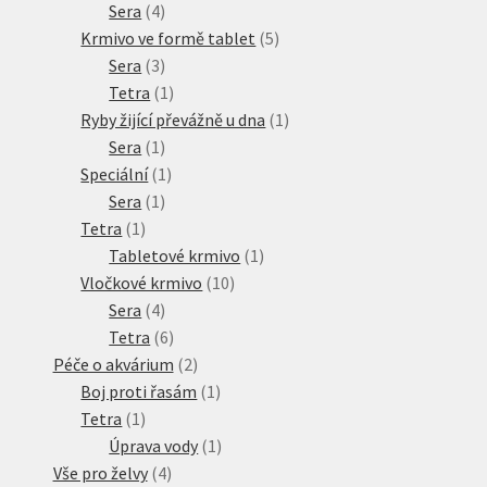
produkt
4
Sera
4
produkty
5
Krmivo ve formě tablet
5
3
produktů
Sera
3
produkty
1
Tetra
1
produkt
1
Ryby žijící převážně u dna
1
1
produkt
Sera
1
produkt
1
Speciální
1
1
produkt
Sera
1
1
produkt
Tetra
1
produkt
1
Tabletové krmivo
1
10
produkt
Vločkové krmivo
10
4
produktů
Sera
4
produkty
6
Tetra
6
produktů
2
Péče o akvárium
2
produkty
1
Boj proti řasám
1
1
produkt
Tetra
1
produkt
1
Úprava vody
1
4
produkt
Vše pro želvy
4