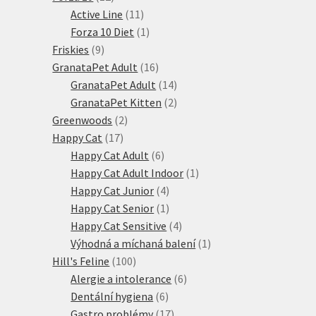
produktů
11
Active Line
11
produktů
1
Forza 10 Diet
1
9
produkt
Friskies
9
produktů
16
GranataPet Adult
16
produktů
14
GranataPet Adult
14
produktů
2
GranataPet Kitten
2
2
produkty
Greenwoods
2
17
produkty
Happy Cat
17
produktů
6
Happy Cat Adult
6
produktů
1
Happy Cat Adult Indoor
1
4
produkt
Happy Cat Junior
4
produkty
1
Happy Cat Senior
1
produkt
4
Happy Cat Sensitive
4
produkty
1
Výhodná a míchaná balení
1
100
produkt
Hill's Feline
100
produktů
6
Alergie a intolerance
6
6
produktů
Dentální hygiena
6
produktů
17
Gastro problémy
17