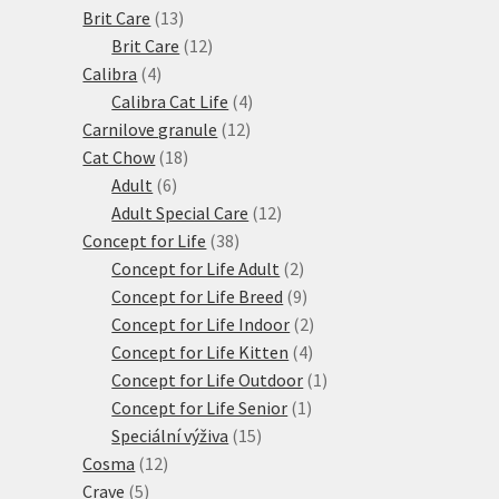
produktů
13
Brit Care
13
produktů
12
Brit Care
12
4
produktů
Calibra
4
produkty
4
Calibra Cat Life
4
12
produkty
Carnilove granule
12
18
produktů
Cat Chow
18
6
produktů
Adult
6
produktů
12
Adult Special Care
12
38
produktů
Concept for Life
38
produktů
2
Concept for Life Adult
2
produkty
9
Concept for Life Breed
9
produktů
2
Concept for Life Indoor
2
4
produkty
Concept for Life Kitten
4
produkty
1
Concept for Life Outdoor
1
1
produkt
Concept for Life Senior
1
15
produkt
Speciální výživa
15
12
produktů
Cosma
12
5
produktů
Crave
5