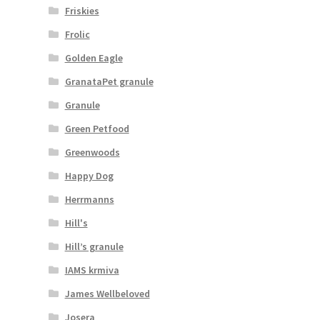
Friskies
Frolic
Golden Eagle
GranataPet granule
Granule
Green Petfood
Greenwoods
Happy Dog
Herrmanns
Hill's
Hill’s granule
IAMS krmiva
James Wellbeloved
Josera