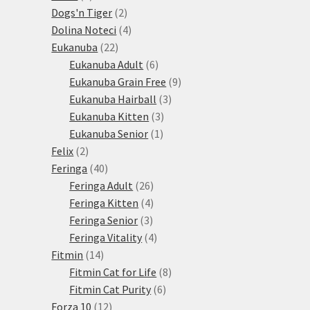
produktů
2
Dogs'n Tiger
2
produkty
4
Dolina Noteci
4
22
produkty
Eukanuba
22
produktů
6
Eukanuba Adult
6
produktů
9
Eukanuba Grain Free
9
3
produktů
Eukanuba Hairball
3
3
produkty
Eukanuba Kitten
3
1
produkty
Eukanuba Senior
1
2
produkt
Felix
2
produkty
40
Feringa
40
produktů
26
Feringa Adult
26
produktů
4
Feringa Kitten
4
3
produkty
Feringa Senior
3
produkty
4
Feringa Vitality
4
14
produkty
Fitmin
14
produktů
8
Fitmin Cat for Life
8
6
produktů
Fitmin Cat Purity
6
12
produktů
Forza 10
12