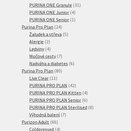
31
produkty
PURINA ONE Granule
31
4
produktů
PURINA ONE Junior
4
produkty
1
PURINA ONE Senior
1
24
produkt
Purina Pro Plan
24
produktů
5
Žaludek a střeva
5
2
produktů
Alergie
2
produkty
4
Ledviny
4
produkty
7
Močové cesty
7
produktů
6
Nadváha a diabetes
6
80
produktů
Purina Pro Plan
80
11
produktů
Live Clear
11
produktů
42
PURINA PRO PLAN
42
produktů
4
PURINA PRO PLAN Kitten
4
6
produkty
PURINA PRO PLAN Senior
6
produktů
8
PURINA PRO PLAN Sterilised
8
7
produktů
Výhodná balení
7
66
produktů
Purizon Adult
66
produktů
4
Coldpressed
4