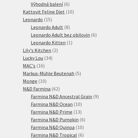
6
produktů
Výhodná balení
6
produktů
10
Kattovit Feline Diet
10
15
produktů
Leonardo
15
produktů
8
Leonardo Adult
8
produktů
6
Leonardo Adult bez obilovin
6
1
produktů
Leonardo Kitten
1
2
produkt
Lily's Kitchen
2
34
produkty
Lucky Lou
34
16
produktů
MAC's
16
produktů
5
Markus-Mühle Beutenah
5
10
produktů
Monge
10
produktů
62
N&D Farmina
62
produktů
9
Farmina N&D Ancestral Grain
9
10
produktů
Farmina N&D Ocean
10
13
produktů
Farmina N&D Prime
13
produktů
6
Farmina N&D Pumpkin
6
10
produktů
Farmina N&D Quinoa
10
produktů
6
Farmina N&D Tropical
6