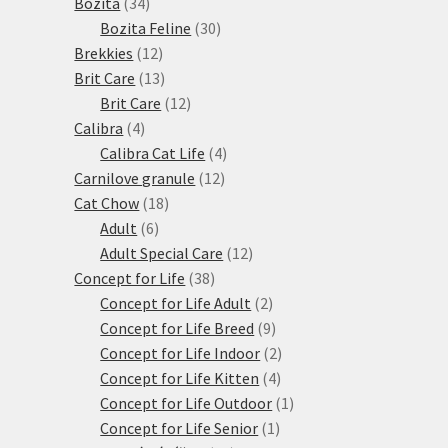
34
produktů
Bozita
34
produktů
30
Bozita Feline
30
12
produktů
Brekkies
12
produktů
13
Brit Care
13
produktů
12
Brit Care
12
4
produktů
Calibra
4
produkty
4
Calibra Cat Life
4
12
produkty
Carnilove granule
12
18
produktů
Cat Chow
18
6
produktů
Adult
6
produktů
12
Adult Special Care
12
38
produktů
Concept for Life
38
produktů
2
Concept for Life Adult
2
produkty
9
Concept for Life Breed
9
produktů
2
Concept for Life Indoor
2
4
produkty
Concept for Life Kitten
4
produkty
1
Concept for Life Outdoor
1
1
produkt
Concept for Life Senior
1