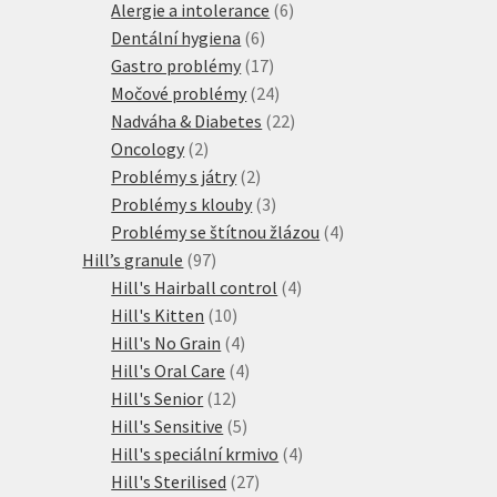
produktů
6
Alergie a intolerance
6
6
produktů
Dentální hygiena
6
produktů
17
Gastro problémy
17
produktů
24
Močové problémy
24
produktů
22
Nadváha & Diabetes
22
2
produktů
Oncology
2
produkty
2
Problémy s játry
2
produkty
3
Problémy s klouby
3
produkty
4
Problémy se štítnou žlázou
4
97
produkty
Hill’s granule
97
produktů
4
Hill's Hairball control
4
10
produkty
Hill's Kitten
10
produktů
4
Hill's No Grain
4
produkty
4
Hill's Oral Care
4
12
produkty
Hill's Senior
12
produktů
5
Hill's Sensitive
5
produktů
4
Hill's speciální krmivo
4
27
produkty
Hill's Sterilised
27