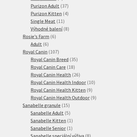
produkty
37
Purizon Adult
37
produktů
4
Purizon Kitten
4
11
produkty
Single Meat
11
produktů
8
Výhodné balení
8
6
produktů
Rosie's Farm
6
6
produktů
Adult
6
produktů
107
Royal Canin
107
produktů
35
Royal Canin Breed
35
18
produktů
Royal Canin Care
18
produktů
26
Royal Canin Health
26
produktů
10
Royal Canin Health Indoor
10
9
produktů
Royal Canin Health Kitten
9
produktů
9
Royal Canin Health Outdoor
9
15
produktů
Sanabelle granule
15
produktů
5
Sanabelle Adult
5
produktů
1
Sanabelle Kitten
1
1
produkt
Sanabelle Senior
1
produkt
8
Sanabelle speciální výživa
8