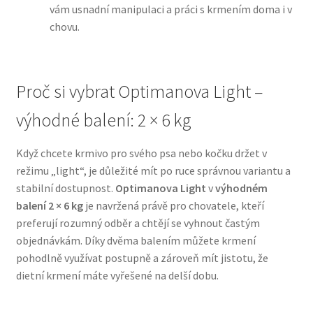
vám usnadní manipulaci a práci s krmením doma i v
chovu.
N&D Farmina pro psy — Italské holistic krmivo
Oblečky pro psy
Proč si vybrat Optimanova Light –
Pamlsky pro psy
výhodné balení: 2 × 6 kg
Pelíšky pro psy
Když chcete krmivo pro svého psa nebo kočku držet v
režimu „light“, je důležité mít po ruce správnou variantu a
Ortopedické pelíšky
stabilní dostupnost.
Optimanova Light
v
výhodném
balení 2 × 6 kg
je navržená právě pro chovatele, kteří
Přepravky pro psy
preferují rozumný odběr a chtějí se vyhnout častým
objednávkám. Díky dvěma balením můžete krmení
Purizon pro psy — Vysoký obsah masa, bez obilovin
pohodlně využívat postupně a zároveň mít jistotu, že
dietní krmení máte vyřešené na delší dobu.
Royal Canin pro psy