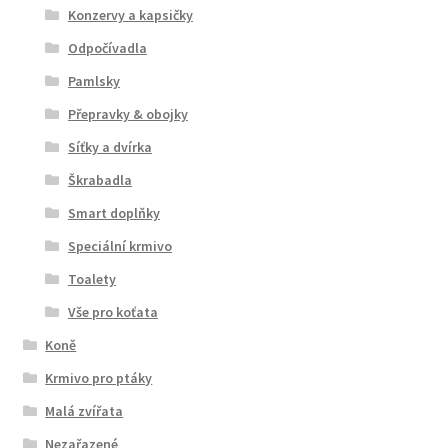
Konzervy a kapsičky
Odpočívadla
Pamlsky
Přepravky & obojky
Síťky a dvírka
Škrabadla
Smart doplňky
Speciální krmivo
Toalety
Vše pro koťata
Koně
Krmivo pro ptáky
Malá zvířata
Nezařazené