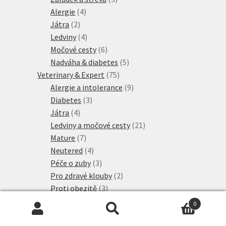
4
produkty
Alergie
4
2
produkty
Játra
2
produkty
4
Ledviny
4
produkty
6
Močové cesty
6
produktů
5
Nadváha & diabetes
5
75
produktů
Veterinary & Expert
75
produktů
9
Alergie a intolerance
9
3
produktů
Diabetes
3
4
produkty
Játra
4
produkty
21
Ledviny a močové cesty
21
7
produktů
Mature
7
produktů
4
Neutered
4
produkty
3
Péče o zuby
3
produkty
2
Pro zdravé klouby
2
3
produkty
Proti obezitě
3
3
produkty
Proti stresu
3
0
2
produkty
Srst a kůže
2
Hledat:
Hledat
produkty
14
Žaludek a střeva
14