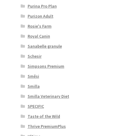
Purina Pro Plan
Purizon Adult
Rosie's Farm
Royal Canin
Sanabelle granule
Schesir
Simpsons Premium
Směsi
Smilla
Smilla Veterinary Diet
SPECIFIC
Taste of the Wild
Thrive PremiumPlus