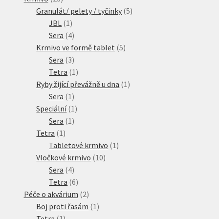
produktů
5
Granulát/ pelety / tyčinky
5
1
produktů
JBL
1
produkt
4
Sera
4
produkty
5
Krmivo ve formě tablet
5
3
produktů
Sera
3
produkty
1
Tetra
1
produkt
1
Ryby žijící převážně u dna
1
1
produkt
Sera
1
produkt
1
Speciální
1
1
produkt
Sera
1
1
produkt
Tetra
1
produkt
1
Tabletové krmivo
1
10
produkt
Vločkové krmivo
10
4
produktů
Sera
4
produkty
6
Tetra
6
produktů
2
Péče o akvárium
2
produkty
1
Boj proti řasám
1
1
produkt
Tetra
1