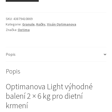
N&D Farmina pro kočky — Italské holistic krmivo
Odpočívadla pro kočky
SKU:
43879410869
Kategorie:
Granule
,
Kočky
,
Visán Optimanova
Značka:
Optima
Pamlsky pro kočky
Purizon pro kočky
Popis
Royal Canin pro kočky
Popis
Škrabadla pro kočky
Optimanova Light výhodné
Veterinární dieta pro kočky
balení 2 × 6 kg pro dietní
Vše pro psy — Krmivo, doplňky, vybavení
krmení
Boudy a výběhy