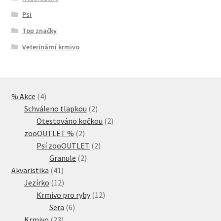
Psi
Top značky
Veterinární krmivo
4
% Akce
4
produkty
2
Schváleno tlapkou
2
produkty
2
Otestováno kočkou
2
2
produkty
zooOUTLET %
2
produkty
2
Psí zooOUTLET
2
2
produkty
Granule
2
41
produkty
Akvaristika
41
produktů
12
Jezírko
12
produktů
12
Krmivo pro ryby
12
6
produktů
Sera
6
23
produktů
Krmivo
23