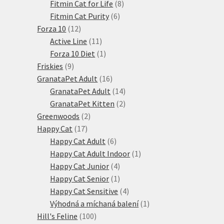
produktů
8
Fitmin Cat for Life
8
6
produktů
Fitmin Cat Purity
6
12
produktů
Forza 10
12
produktů
11
Active Line
11
produktů
1
Forza 10 Diet
1
9
produkt
Friskies
9
produktů
16
GranataPet Adult
16
produktů
14
GranataPet Adult
14
produktů
2
GranataPet Kitten
2
2
produkty
Greenwoods
2
17
produkty
Happy Cat
17
produktů
6
Happy Cat Adult
6
produktů
1
Happy Cat Adult Indoor
1
4
produkt
Happy Cat Junior
4
produkty
1
Happy Cat Senior
1
produkt
4
Happy Cat Sensitive
4
produkty
1
Výhodná a míchaná balení
1
100
produkt
Hill's Feline
100