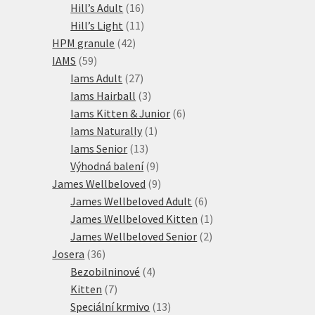
16
produktů
Hill’s Adult
16
produktů
11
Hill’s Light
11
42
produktů
HPM granule
42
59
produktů
IAMS
59
produktů
27
Iams Adult
27
produktů
3
Iams Hairball
3
produkty
6
Iams Kitten & Junior
6
1
produktů
Iams Naturally
1
13
produkt
Iams Senior
13
produktů
9
Výhodná balení
9
produktů
9
James Wellbeloved
9
produktů
6
James Wellbeloved Adult
6
produktů
1
James Wellbeloved Kitten
1
2
produkt
James Wellbeloved Senior
2
36
produkty
Josera
36
produktů
4
Bezobilninové
4
7
produkty
Kitten
7
produktů
13
Speciální krmivo
13