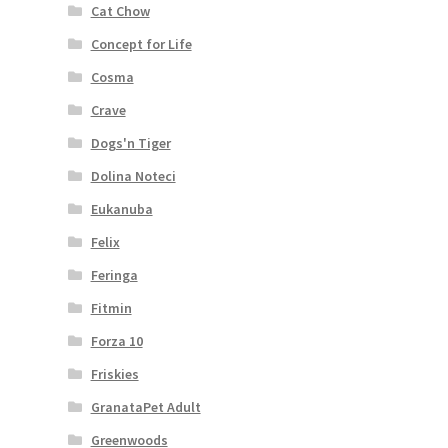
Cat Chow
Concept for Life
Cosma
Crave
Dogs'n Tiger
Dolina Noteci
Eukanuba
Felix
Feringa
Fitmin
Forza 10
Friskies
GranataPet Adult
Greenwoods