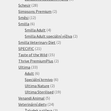
28
produktů
Schesir
28
produktů
2
Simpsons Premium
2
12
produkty
Směsi
12
6
produktů
Smilla
6
produktů
4
Smilla Adult
4
produkty
2
Smilla Adult speciální výživa
2
2
produkty
Smilla Veterinary Diet
2
21
produkty
SPECIFIC
21
produktů
15
Taste of the Wild
15
produktů
2
Thrive PremiumPlus
2
33
produkty
Ultima
33
produktů
6
Adult
6
produktů
6
Speciální krmivo
6
2
produktů
Ultima Nature
2
produkty
19
Ultima Sterilised
19
5
produktů
Venandi Animal
5
produktů
24
Veterinární diety
24
produktů
3
Žaludek a střeva
3