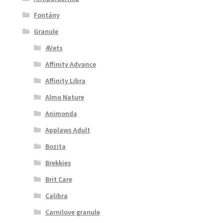
Fontány
Granule
4Vets
Affinity Advance
Affinity Libra
Almo Nature
Animonda
Applaws Adult
Bozita
Brekkies
Brit Care
Calibra
Carnilove granule