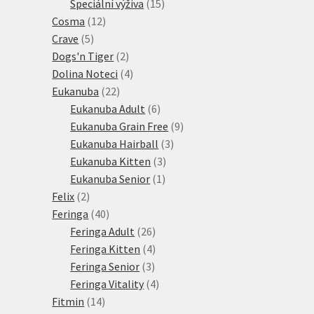
15
produkt
Speciální výživa
15
12
produktů
Cosma
12
5
produktů
Crave
5
produktů
2
Dogs'n Tiger
2
produkty
4
Dolina Noteci
4
22
produkty
Eukanuba
22
produktů
6
Eukanuba Adult
6
produktů
9
Eukanuba Grain Free
9
3
produktů
Eukanuba Hairball
3
3
produkty
Eukanuba Kitten
3
1
produkty
Eukanuba Senior
1
2
produkt
Felix
2
produkty
40
Feringa
40
produktů
26
Feringa Adult
26
produktů
4
Feringa Kitten
4
3
produkty
Feringa Senior
3
produkty
4
Feringa Vitality
4
14
produkty
Fitmin
14