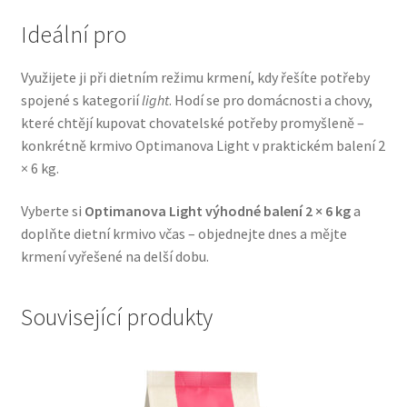
Veterinární dieta pro psy
Ideální pro
Vodítka a obojky
Využijete ji při dietním režimu krmení, kdy řešíte potřeby
spojené s kategorií
light
. Hodí se pro domácnosti a chovy,
Wolf of Wilderness
které chtějí kupovat chovatelské potřeby promyšleně –
konkrétně krmivo Optimanova Light v praktickém balení 2
× 6 kg.
Vyberte si
Optimanova Light výhodné balení 2 × 6 kg
a
doplňte dietní krmivo včas – objednejte dnes a mějte
krmení vyřešené na delší dobu.
Související produkty