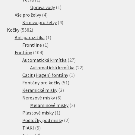
produkt
1
Úprava vody
1
4
produkt
Vše pro želvy
4
produkty
4
Krmivo pro želvy
4
5582
produkty
Kočky
5582
produktů
1
Antiparazitika
1
1
produkt
Frontline
1
104
produkt
Fontány
104
produktů
27
Automatická krmítka
27
produktů
22
Automatická krmítka
22
1
produktů
Catit (Hagen) fontány
1
51
produkt
Fontány pro kočky
51
3
produktů
Keramické misky
3
6
produkty
Nerezové misky
6
produktů
2
Melaminové misky
2
1
produkty
Plastové misky
1
produkt
2
Podložky pod misky
2
5
produkty
TIAKI
5
2
produktů