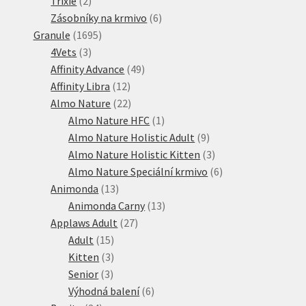
Trixie
2
produkty
6
Zásobníky na krmivo
6
1695
produktů
Granule
1695
3
produktů
4Vets
3
produkty
49
Affinity Advance
49
12
produktů
Affinity Libra
12
produktů
22
Almo Nature
22
produktů
1
Almo Nature HFC
1
produkt
9
Almo Nature Holistic Adult
9
produktů
3
Almo Nature Holistic Kitten
3
produkty
6
Almo Nature Speciální krmivo
6
13
produktů
Animonda
13
produktů
13
Animonda Carny
13
27
produktů
Applaws Adult
27
15
produktů
Adult
15
produktů
3
Kitten
3
3
produkty
Senior
3
produkty
6
Výhodná balení
6