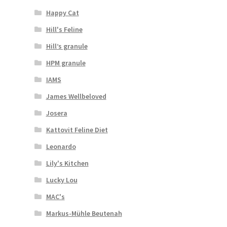
Happy Cat
Hill's Feline
Hill’s granule
HPM granule
IAMS
James Wellbeloved
Josera
Kattovit Feline Diet
Leonardo
Lily's Kitchen
Lucky Lou
MAC's
Markus-Mühle Beutenah