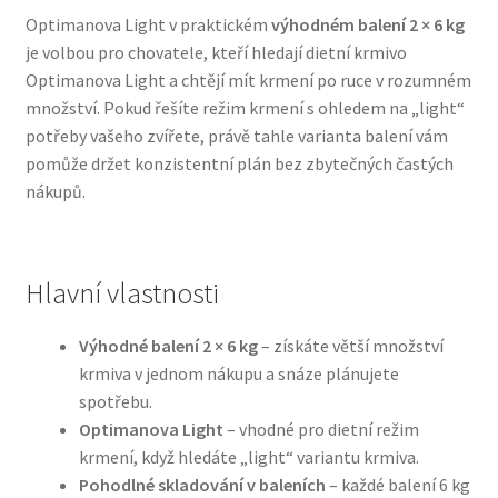
Optimanova Light v praktickém
výhodném balení 2 × 6 kg
je volbou pro chovatele, kteří hledají dietní krmivo
Bozita pro psy — Švédské krmivo s nordickou kvalitou
Optimanova Light a chtějí mít krmení po ruce v rozumném
množství. Pokud řešíte režim krmení s ohledem na „light“
Brit pro psy
potřeby vašeho zvířete, právě tahle varianta balení vám
pomůže držet konzistentní plán bez zbytečných častých
Granule pro psy
nákupů.
Natural Trainer pro psy — Italské krmivo s
přírodními složkami
Hlavní vlastnosti
Happy Dog — Německá kvalita a přirozené složení
Výhodné balení 2 × 6 kg
– získáte větší množství
krmiva v jednom nákupu a snáze plánujete
Hill’s pro psy
spotřebu.
Optimanova Light
– vhodné pro dietní režim
Hračky pro psy
krmení, když hledáte „light“ variantu krmiva.
Pohodlné skladování v baleních
– každé balení 6 kg
Konzervy a kapsičky pro psy