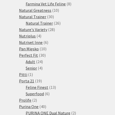
produktů
8
Farmina Vet Life Feline
8
10
produktů
Natural Greatness
10
30
produktů
Natural Trainer
30
produktů
26
Natural Trainer
26
28
produktů
Nature's Variety
28
4
produktů
Nutriplus
4
produkty
6
Nutrivet Inne
6
10
produktů
Pan Mięsko
10
30
produktů
Perfect Fit
30
24
produktů
Adult
24
4
produktů
Senior
4
1
produkty
Pitti
1
produkt
19
Porta 21
19
produktů
13
Feline Finest
13
6
produktů
Superfood
6
2
produktů
Prolife
2
produkty
40
Purina One
40
produktů
2
PURINA ONE Dual Nature
2