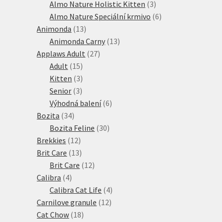
produktů
3
Almo Nature Holistic Kitten
3
produkty
6
Almo Nature Speciální krmivo
6
13
produktů
Animonda
13
produktů
13
Animonda Carny
13
27
produktů
Applaws Adult
27
15
produktů
Adult
15
produktů
3
Kitten
3
3
produkty
Senior
3
produkty
6
Výhodná balení
6
34
produktů
Bozita
34
produktů
30
Bozita Feline
30
12
produktů
Brekkies
12
produktů
13
Brit Care
13
produktů
12
Brit Care
12
4
produktů
Calibra
4
produkty
4
Calibra Cat Life
4
12
produkty
Carnilove granule
12
18
produktů
Cat Chow
18