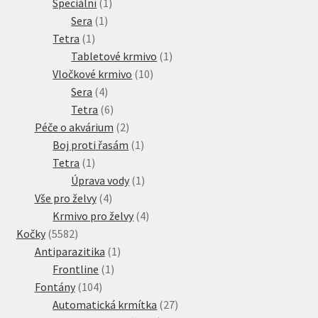
produkt
1
Speciální
1
1
produkt
Sera
1
1
produkt
Tetra
1
produkt
1
Tabletové krmivo
1
10
produkt
Vločkové krmivo
10
4
produktů
Sera
4
produkty
6
Tetra
6
produktů
2
Péče o akvárium
2
produkty
1
Boj proti řasám
1
1
produkt
Tetra
1
produkt
1
Úprava vody
1
4
produkt
Vše pro želvy
4
produkty
4
Krmivo pro želvy
4
5582
produkty
Kočky
5582
produktů
1
Antiparazitika
1
1
produkt
Frontline
1
104
produkt
Fontány
104
produktů
27
Automatická krmítka
27