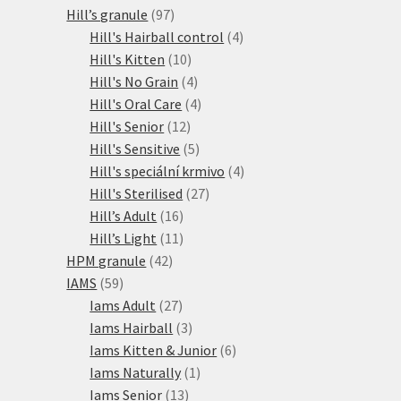
97
produkty
Hill’s granule
97
produktů
4
Hill's Hairball control
4
10
produkty
Hill's Kitten
10
produktů
4
Hill's No Grain
4
produkty
4
Hill's Oral Care
4
12
produkty
Hill's Senior
12
produktů
5
Hill's Sensitive
5
produktů
4
Hill's speciální krmivo
4
27
produkty
Hill's Sterilised
27
16
produktů
Hill’s Adult
16
produktů
11
Hill’s Light
11
42
produktů
HPM granule
42
59
produktů
IAMS
59
produktů
27
Iams Adult
27
produktů
3
Iams Hairball
3
produkty
6
Iams Kitten & Junior
6
1
produktů
Iams Naturally
1
13
produkt
Iams Senior
13