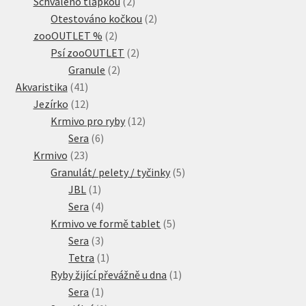
produkty
2
Schváleno tlapkou
2
produkty
2
Otestováno kočkou
2
2
produkty
zooOUTLET %
2
produkty
2
Psí zooOUTLET
2
2
produkty
Granule
2
41
produkty
Akvaristika
41
produktů
12
Jezírko
12
produktů
12
Krmivo pro ryby
12
6
produktů
Sera
6
23
produktů
Krmivo
23
produktů
5
Granulát/ pelety / tyčinky
5
1
produktů
JBL
1
produkt
4
Sera
4
produkty
5
Krmivo ve formě tablet
5
3
produktů
Sera
3
produkty
1
Tetra
1
produkt
1
Ryby žijící převážně u dna
1
1
produkt
Sera
1