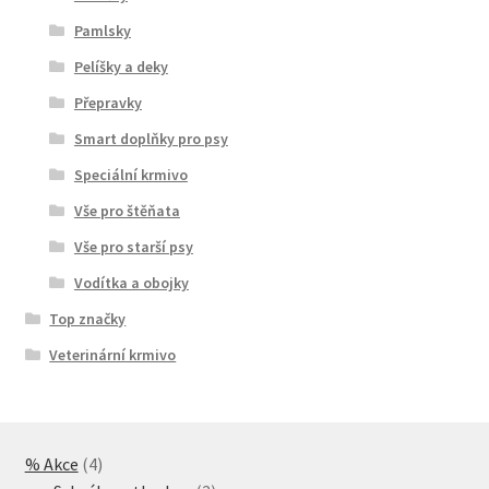
Pamlsky
Pelíšky a deky
Přepravky
Smart doplňky pro psy
Speciální krmivo
Vše pro štěňata
Vše pro starší psy
Vodítka a obojky
Top značky
Veterinární krmivo
4
% Akce
4