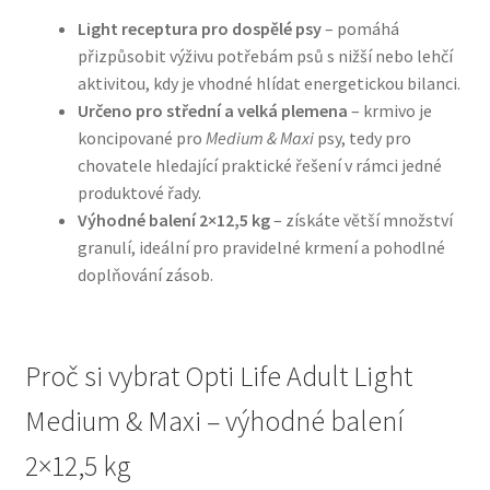
Light receptura pro dospělé psy
– pomáhá
N&D Farmina pro psy — Italské holistic krmivo
přizpůsobit výživu potřebám psů s nižší nebo lehčí
aktivitou, kdy je vhodné hlídat energetickou bilanci.
Určeno pro střední a velká plemena
– krmivo je
Oblečky pro psy
koncipované pro
Medium & Maxi
psy, tedy pro
chovatele hledající praktické řešení v rámci jedné
Pamlsky pro psy
produktové řady.
Výhodné balení 2×12,5 kg
– získáte větší množství
Pelíšky pro psy
granulí, ideální pro pravidelné krmení a pohodlné
doplňování zásob.
Ortopedické pelíšky
Přepravky pro psy
Proč si vybrat Opti Life Adult Light
Purizon pro psy — Vysoký obsah masa, bez obilovin
Medium & Maxi – výhodné balení
2×12,5 kg
Royal Canin pro psy