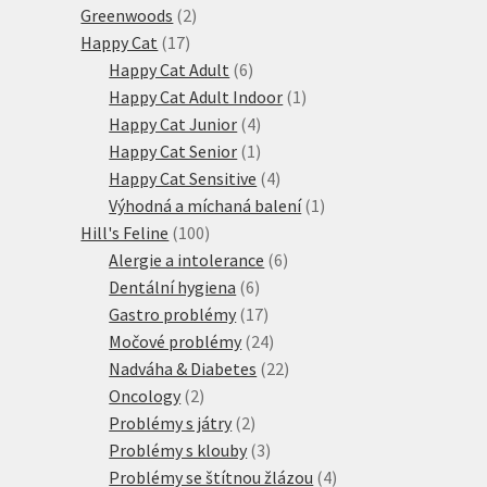
2
produkty
Greenwoods
2
17
produkty
Happy Cat
17
produktů
6
Happy Cat Adult
6
produktů
1
Happy Cat Adult Indoor
1
4
produkt
Happy Cat Junior
4
produkty
1
Happy Cat Senior
1
produkt
4
Happy Cat Sensitive
4
produkty
1
Výhodná a míchaná balení
1
100
produkt
Hill's Feline
100
produktů
6
Alergie a intolerance
6
6
produktů
Dentální hygiena
6
produktů
17
Gastro problémy
17
produktů
24
Močové problémy
24
produktů
22
Nadváha & Diabetes
22
2
produktů
Oncology
2
produkty
2
Problémy s játry
2
produkty
3
Problémy s klouby
3
produkty
4
Problémy se štítnou žlázou
4