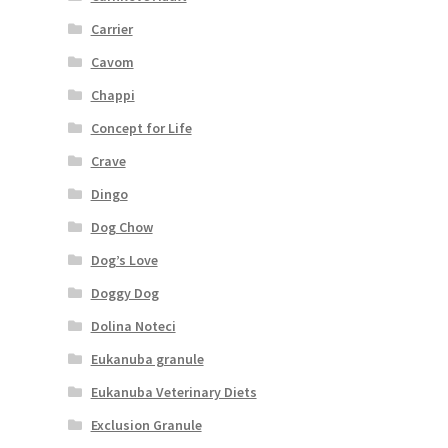
Carrier
Cavom
Chappi
Concept for Life
Crave
Dingo
Dog Chow
Dog’s Love
Doggy Dog
Dolina Noteci
Eukanuba granule
Eukanuba Veterinary Diets
Exclusion Granule