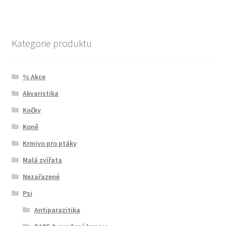
Kategorie produktu
% Akce
Akvaristika
Kočky
Koně
Krmivo pro ptáky
Malá zvířata
Nezařazené
Psi
Antiparazitika