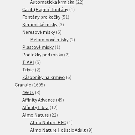
produktů
22
Automatická krmítka
22
1
produktů
Catit (Hagen) fontány
1
51
produkt
Fontány pro kočky
51
3
produktů
Keramické misky
3
6
produkty
Nerezové misky
6
produktů
2
Melaminové misky
2
1
produkty
Plastové misky
1
produkt
2
Podložky pod misky
2
5
produkty
TIAKI
5
2
produktů
Trixie
2
produkty
6
Zásobníky na krmivo
6
1695
produktů
Granule
1695
3
produktů
4Vets
3
produkty
49
Affinity Advance
49
12
produktů
Affinity Libra
12
produktů
22
Almo Nature
22
produktů
1
Almo Nature HFC
1
produkt
9
Almo Nature Holistic Adult
9