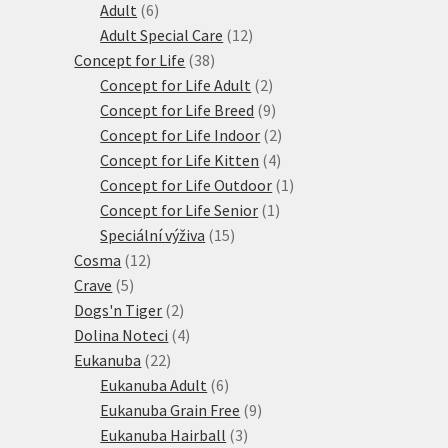
6
produktů
Adult
6
produktů
12
Adult Special Care
12
38
produktů
Concept for Life
38
produktů
2
Concept for Life Adult
2
produkty
9
Concept for Life Breed
9
produktů
2
Concept for Life Indoor
2
4
produkty
Concept for Life Kitten
4
produkty
1
Concept for Life Outdoor
1
1
produkt
Concept for Life Senior
1
15
produkt
Speciální výživa
15
12
produktů
Cosma
12
5
produktů
Crave
5
produktů
2
Dogs'n Tiger
2
produkty
4
Dolina Noteci
4
22
produkty
Eukanuba
22
produktů
6
Eukanuba Adult
6
produktů
9
Eukanuba Grain Free
9
3
produktů
Eukanuba Hairball
3