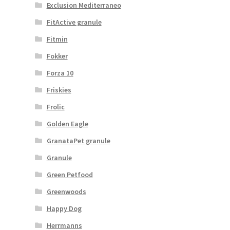
Exclusion Mediterraneo
FitActive granule
Fitmin
Fokker
Forza 10
Friskies
Frolic
Golden Eagle
GranataPet granule
Granule
Green Petfood
Greenwoods
Happy Dog
Herrmanns