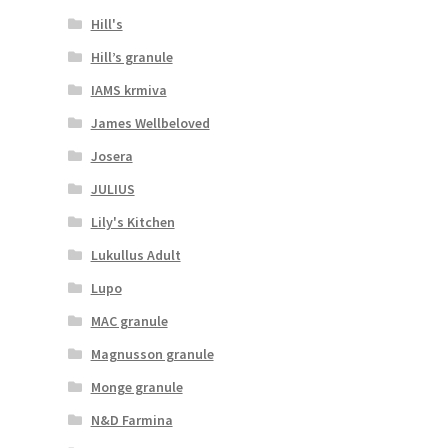
Hill's
Hill’s granule
IAMS krmiva
James Wellbeloved
Josera
JULIUS
Lily's Kitchen
Lukullus Adult
Lupo
MAC granule
Magnusson granule
Monge granule
N&D Farmina