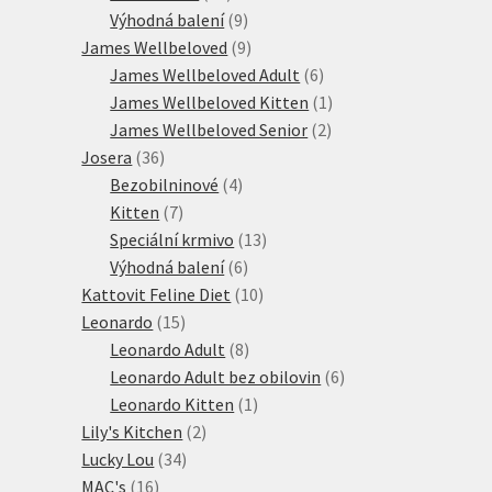
produktů
9
Výhodná balení
9
produktů
9
James Wellbeloved
9
produktů
6
James Wellbeloved Adult
6
produktů
1
James Wellbeloved Kitten
1
2
produkt
James Wellbeloved Senior
2
36
produkty
Josera
36
produktů
4
Bezobilninové
4
7
produkty
Kitten
7
produktů
13
Speciální krmivo
13
6
produktů
Výhodná balení
6
produktů
10
Kattovit Feline Diet
10
15
produktů
Leonardo
15
produktů
8
Leonardo Adult
8
produktů
6
Leonardo Adult bez obilovin
6
1
produktů
Leonardo Kitten
1
2
produkt
Lily's Kitchen
2
34
produkty
Lucky Lou
34
16
produktů
MAC's
16