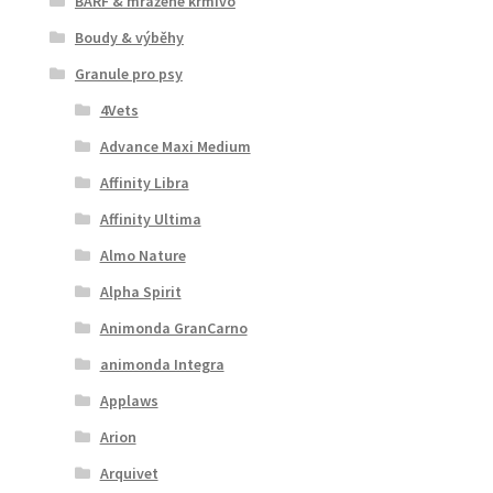
BARF & mražené krmivo
Boudy & výběhy
Granule pro psy
4Vets
Advance Maxi Medium
Affinity Libra
Affinity Ultima
Almo Nature
Alpha Spirit
Animonda GranCarno
animonda Integra
Applaws
Arion
Arquivet