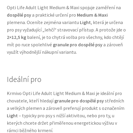
Opti Life Adult Light Medium & Maxi spojuje zaměření na
Veterinární dieta pro psy
dospělé psy
a praktické určení pro
Medium & Maxi
plemena. Oceníte zejména variantu
Light
, která je určena
Vodítka a obojky
pro psy vyžadující „lehčí“ stravovací přístup. A protože jde o
2×12,5 kg
balení, je to chytrá volba pro všechny, kdo chtějí
Wolf of Wilderness
mít po ruce spolehlivé
granule pro dospělé psy
a zároveň
využít výhodnější nákupní variantu.
Ideální pro
Krmivo Opti Life Adult Light Medium & Maxi je ideální pro
chovatele, kteří hledají
granule pro dospělé psy
středních
a velkých plemen a zároveň preferují produkt s označením
Light
– typicky pro psy s nižší aktivitou, nebo pro ty, u
kterých chcete držet přiměřenou energetickou výživu v
rámci běžného krmení.