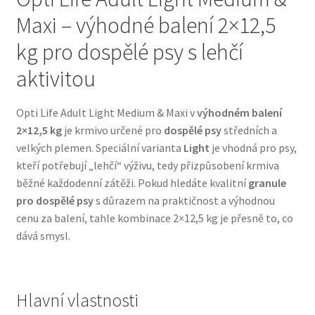
Maxi – výhodné balení 2×12,5
Bozita pro psy — Švédské krmivo s nordickou kvalitou
kg pro dospělé psy s lehčí
Brit pro psy
aktivitou
Granule pro psy
Opti Life Adult Light Medium & Maxi v
výhodném balení
2×12,5 kg
je krmivo určené pro
dospělé psy
středních a
Natural Trainer pro psy — Italské krmivo s
velkých plemen. Speciální varianta
Light
je vhodná pro psy,
přírodními složkami
kteří potřebují „lehčí“ výživu, tedy přizpůsobení krmiva
běžné každodenní zátěži. Pokud hledáte kvalitní
granule
pro dospělé psy
s důrazem na praktičnost a výhodnou
Happy Dog — Německá kvalita a přirozené složení
cenu za balení, tahle kombinace 2×12,5 kg je přesně to, co
dává smysl.
Hill’s pro psy
Hračky pro psy
Hlavní vlastnosti
Konzervy a kapsičky pro psy