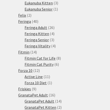
3
produkty
Eukanuba Kitten
3
1
produkty
Eukanuba Senior
1
2
produkt
Felix
2
produkty
40
Feringa
40
produktů
26
Feringa Adult
26
produktů
4
Feringa Kitten
4
3
produkty
Feringa Senior
3
produkty
4
Feringa Vitality
4
14
produkty
Fitmin
14
produktů
8
Fitmin Cat for Life
8
6
produktů
Fitmin Cat Purity
6
12
produktů
Forza 10
12
produktů
11
Active Line
11
produktů
1
Forza 10 Diet
1
9
produkt
Friskies
9
produktů
16
GranataPet Adult
16
produktů
14
GranataPet Adult
14
produktů
2
GranataPet Kitten
2