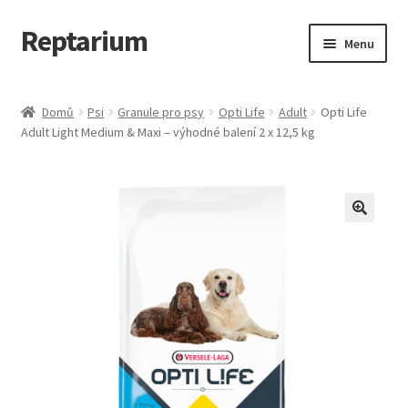
Reptarium
Přeskočit
Přejít
Menu
na
k
navigaci
obsahu
Úvodní stránka
webu
Domů
Psi
Granule pro psy
Opti Life
Adult
Opti Life
Adult Light Medium & Maxi – výhodné balení 2 x 12,5 kg
Košík
Malá zvířata — Klece, krmivo, vybavení
Můj účet
Obchod
Pokladna
Vše pro kočky