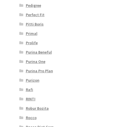
Pedigree
Perfect Fit
Pitti Boris
Primal
Prolife
Purina Beneful
Purina One
Purina Pro Plan
Purizon
Rafi
RINTI
Robur Bozita
Rocco
Rocco Diet Care