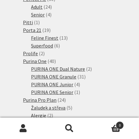
24
produktů
Adult
24
4
produktů
Senior
4
1
produkty
Pitti
1
produkt
19
Porta 21
19
produktů
13
Feline Finest
13
6
produktů
Superfood
6
2
produktů
Prolife
2
produkty
40
Purina One
40
produktů
2
PURINA ONE Dual Nature
2
31
produkty
PURINA ONE Granule
31
4
produktů
PURINA ONE Junior
4
produkty
1
PURINA ONE Senior
1
24
produkt
Purina Pro Plan
24
produktů
5
Žaludek a střeva
5
2
produktů
Alergie
2
produkty
4
Ledviny
4
0
produkty
7
Močové cesty
7
Hledat:
Hledat
produktů
6
Nadváha a diabetes
6