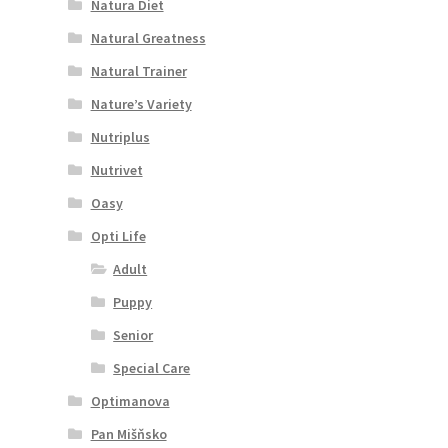
Natura Diet
Natural Greatness
Natural Trainer
Nature’s Variety
Nutriplus
Nutrivet
Oasy
Opti Life
Adult
Puppy
Senior
Special Care
Optimanova
Pan Mišňsko