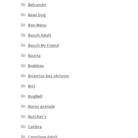
Belcando
Bewi Dog
Bon Menu
Bosch Adult
Bosch My Friend
Bozita
Brekkies
Briantos bez obilovin
Brit
BugBell
Burns granule
Butcher's
Calibra
Carnilove Adult