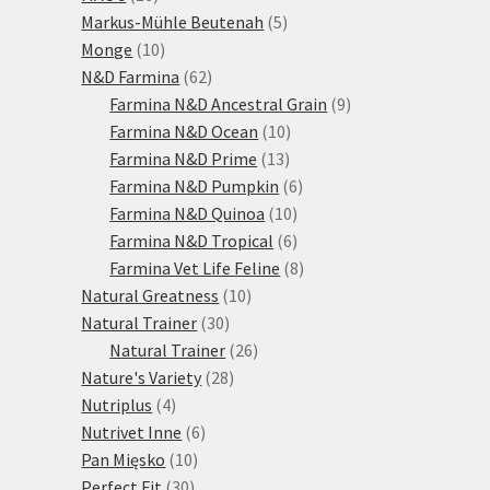
produktů
5
Markus-Mühle Beutenah
5
10
produktů
Monge
10
produktů
62
N&D Farmina
62
produktů
9
Farmina N&D Ancestral Grain
9
10
produktů
Farmina N&D Ocean
10
13
produktů
Farmina N&D Prime
13
produktů
6
Farmina N&D Pumpkin
6
10
produktů
Farmina N&D Quinoa
10
produktů
6
Farmina N&D Tropical
6
produktů
8
Farmina Vet Life Feline
8
10
produktů
Natural Greatness
10
30
produktů
Natural Trainer
30
produktů
26
Natural Trainer
26
28
produktů
Nature's Variety
28
4
produktů
Nutriplus
4
produkty
6
Nutrivet Inne
6
10
produktů
Pan Mięsko
10
30
produktů
Perfect Fit
30