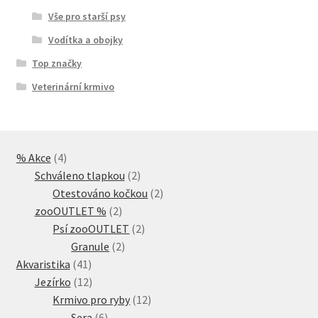
Vše pro starší psy
Vodítka a obojky
Top značky
Veterinární krmivo
4
% Akce
4
produkty
2
Schváleno tlapkou
2
produkty
2
Otestováno kočkou
2
2
produkty
zooOUTLET %
2
produkty
2
Psí zooOUTLET
2
2
produkty
Granule
2
41
produkty
Akvaristika
41
produktů
12
Jezírko
12
produktů
12
Krmivo pro ryby
12
6
produktů
Sera
6