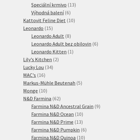
produktů
13
Speciální krmivo
13
6
produktů
Výhodná balení
6
produktů
10
Kattovit Feline Diet
10
15
produktů
Leonardo
15
produktů
8
Leonardo Adult
8
produktů
6
Leonardo Adult bez obilovin
6
1
produktů
Leonardo Kitten
1
2
produkt
Lily's Kitchen
2
34
produkty
Lucky Lou
34
16
produktů
MAC's
16
produktů
5
Markus-Mühle Beutenah
5
10
produktů
Monge
10
produktů
62
N&D Farmina
62
produktů
9
Farmina N&D Ancestral Grain
9
10
produktů
Farmina N&D Ocean
10
13
produktů
Farmina N&D Prime
13
produktů
6
Farmina N&D Pumpkin
6
10
produktů
Farmina N&D Quinoa
10