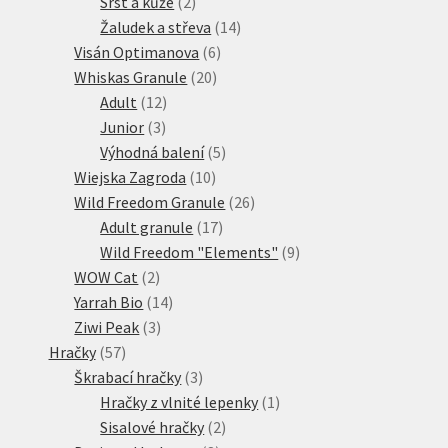
2
produkty
Srst a kůže
2
produkty
14
Žaludek a střeva
14
6
produktů
Visán Optimanova
6
20
produktů
Whiskas Granule
20
12
produktů
Adult
12
3
produktů
Junior
3
produkty
5
Výhodná balení
5
10
produktů
Wiejska Zagroda
10
produktů
26
Wild Freedom Granule
26
17
produktů
Adult granule
17
produktů
9
Wild Freedom "Elements"
9
2
produktů
WOW Cat
2
produkty
14
Yarrah Bio
14
3
produktů
Ziwi Peak
3
57
produkty
Hračky
57
produktů
3
Škrabací hračky
3
produkty
1
Hračky z vlnité lepenky
1
2
produkt
Sisalové hračky
2