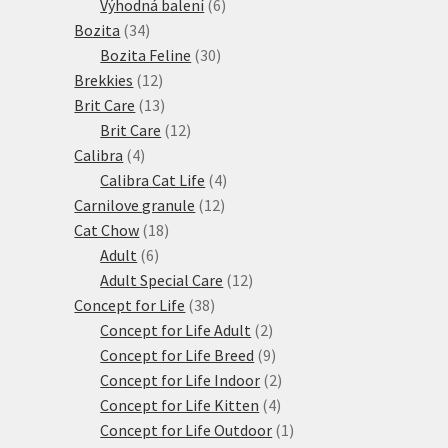
produkty
6
Výhodná balení
6
34
produktů
Bozita
34
produktů
30
Bozita Feline
30
12
produktů
Brekkies
12
produktů
13
Brit Care
13
produktů
12
Brit Care
12
4
produktů
Calibra
4
produkty
4
Calibra Cat Life
4
12
produkty
Carnilove granule
12
18
produktů
Cat Chow
18
6
produktů
Adult
6
produktů
12
Adult Special Care
12
38
produktů
Concept for Life
38
produktů
2
Concept for Life Adult
2
produkty
9
Concept for Life Breed
9
produktů
2
Concept for Life Indoor
2
4
produkty
Concept for Life Kitten
4
produkty
1
Concept for Life Outdoor
1