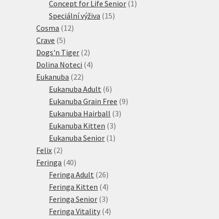
1
produkt
Concept for Life Senior
1
15
produkt
Speciální výživa
15
12
produktů
Cosma
12
5
produktů
Crave
5
produktů
2
Dogs'n Tiger
2
produkty
4
Dolina Noteci
4
22
produkty
Eukanuba
22
produktů
6
Eukanuba Adult
6
produktů
9
Eukanuba Grain Free
9
3
produktů
Eukanuba Hairball
3
3
produkty
Eukanuba Kitten
3
1
produkty
Eukanuba Senior
1
2
produkt
Felix
2
produkty
40
Feringa
40
produktů
26
Feringa Adult
26
produktů
4
Feringa Kitten
4
3
produkty
Feringa Senior
3
produkty
4
Feringa Vitality
4