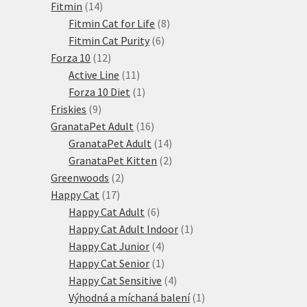
14
produkty
Fitmin
14
produktů
8
Fitmin Cat for Life
8
6
produktů
Fitmin Cat Purity
6
12
produktů
Forza 10
12
produktů
11
Active Line
11
produktů
1
Forza 10 Diet
1
9
produkt
Friskies
9
produktů
16
GranataPet Adult
16
produktů
14
GranataPet Adult
14
produktů
2
GranataPet Kitten
2
2
produkty
Greenwoods
2
17
produkty
Happy Cat
17
produktů
6
Happy Cat Adult
6
produktů
1
Happy Cat Adult Indoor
1
4
produkt
Happy Cat Junior
4
produkty
1
Happy Cat Senior
1
produkt
4
Happy Cat Sensitive
4
produkty
1
Výhodná a míchaná balení
1