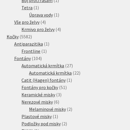
Boj proti řasám
1
1
produkt
Tetra
1
produkt
1
Úprava vody
1
4
produkt
Vše pro želvy
4
produkty
4
Krmivo pro želvy
4
5582
produkty
Kočky
5582
produktů
1
Antiparazitika
1
1
produkt
Frontline
1
104
produkt
Fontány
104
produktů
27
Automatická krmítka
27
produktů
22
Automatická krmítka
22
1
produktů
Catit (Hagen) fontány
1
51
produkt
Fontány pro kočky
51
3
produktů
Keramické misky
3
6
produkty
Nerezové misky
6
produktů
2
Melaminové misky
2
1
produkty
Plastové misky
1
produkt
2
Podložky pod misky
2