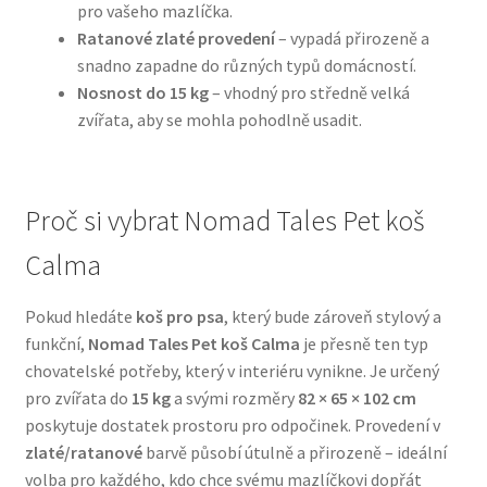
pro vašeho mazlíčka.
Ratanové zlaté provedení
– vypadá přirozeně a
N&D Farmina pro psy — Italské holistic krmivo
snadno zapadne do různých typů domácností.
Nosnost do 15 kg
– vhodný pro středně velká
Oblečky pro psy
zvířata, aby se mohla pohodlně usadit.
Pamlsky pro psy
Proč si vybrat Nomad Tales Pet koš
Pelíšky pro psy
Calma
Ortopedické pelíšky
Pokud hledáte
koš pro psa
, který bude zároveň stylový a
Přepravky pro psy
funkční,
Nomad Tales Pet koš Calma
je přesně ten typ
chovatelské potřeby, který v interiéru vynikne. Je určený
pro zvířata do
15 kg
a svými rozměry
82 × 65 × 102 cm
Purizon pro psy — Vysoký obsah masa, bez obilovin
poskytuje dostatek prostoru pro odpočinek. Provedení v
zlaté/ratanové
barvě působí útulně a přirozeně – ideální
Royal Canin pro psy
volba pro každého, kdo chce svému mazlíčkovi dopřát