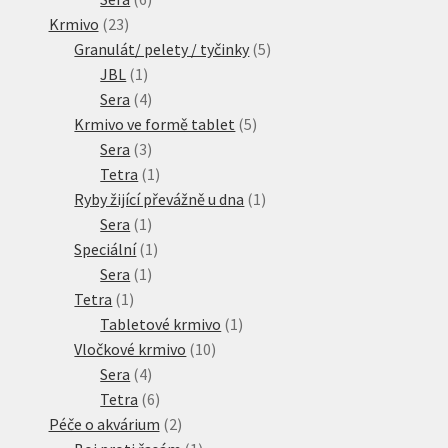
23
produktů
Krmivo
23
produktů
5
Granulát/ pelety / tyčinky
5
1
produktů
JBL
1
produkt
4
Sera
4
produkty
5
Krmivo ve formě tablet
5
3
produktů
Sera
3
produkty
1
Tetra
1
produkt
1
Ryby žijící převážně u dna
1
1
produkt
Sera
1
produkt
1
Speciální
1
1
produkt
Sera
1
1
produkt
Tetra
1
produkt
1
Tabletové krmivo
1
10
produkt
Vločkové krmivo
10
4
produktů
Sera
4
produkty
6
Tetra
6
produktů
2
Péče o akvárium
2
produkty
1