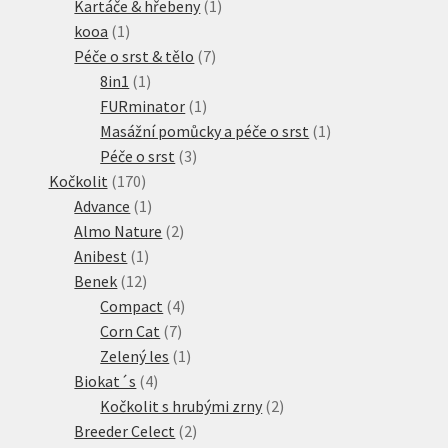
produktů
1
Kartáče & hřebeny
1
1
produkt
kooa
1
produkt
7
Péče o srst & tělo
7
1
produktů
8in1
1
produkt
1
FURminator
1
produkt
1
Masážní pomůcky a péče o srst
1
3
produkt
Péče o srst
3
170
produkty
Kočkolit
170
produktů
1
Advance
1
produkt
2
Almo Nature
2
1
produkty
Anibest
1
12
produkt
Benek
12
produktů
4
Compact
4
7
produkty
Corn Cat
7
produktů
1
Zelený les
1
4
produkt
Biokat´s
4
produkty
2
Kočkolit s hrubými zrny
2
2
produkty
Breeder Celect
2