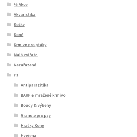
% Akce
Akvaristika
Kočky
Koně
Krmivo pro ptáky
Malá zvířata
Nezařazené
Psi
Antiparazitika
BARF & mražené krmivo
Boudy & výběhy
Granule pro psy
Hračky Kong
Hygiena