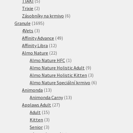
5
produkty
TIAKI
5
2
produktů
Trixie
2
produkty
6
Zásobníky na krmivo
6
1695
produktů
Granule
1695
3
produktů
4Vets
3
produkty
49
Affinity Advance
49
12
produktů
Affinity Libra
12
produktů
22
Almo Nature
22
produktů
1
Almo Nature HFC
1
produkt
9
Almo Nature Holistic Adult
9
produktů
3
Almo Nature Holistic Kitten
3
produkty
6
Almo Nature Speciální krmivo
6
13
produktů
Animonda
13
produktů
13
Animonda Carny
13
27
produktů
Applaws Adult
27
15
produktů
Adult
15
produktů
3
Kitten
3
3
produkty
Senior
3