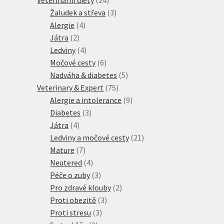
produktů
3
Žaludek a střeva
3
4
produkty
Alergie
4
2
produkty
Játra
2
produkty
4
Ledviny
4
produkty
6
Močové cesty
6
produktů
5
Nadváha & diabetes
5
75
produktů
Veterinary & Expert
75
produktů
9
Alergie a intolerance
9
3
produktů
Diabetes
3
4
produkty
Játra
4
produkty
21
Ledviny a močové cesty
21
7
produktů
Mature
7
produktů
4
Neutered
4
produkty
3
Péče o zuby
3
produkty
2
Pro zdravé klouby
2
3
produkty
Proti obezitě
3
3
produkty
Proti stresu
3