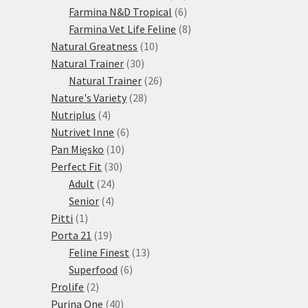
produktů
6
Farmina N&D Tropical
6
produktů
8
Farmina Vet Life Feline
8
10
produktů
Natural Greatness
10
30
produktů
Natural Trainer
30
produktů
26
Natural Trainer
26
28
produktů
Nature's Variety
28
4
produktů
Nutriplus
4
produkty
6
Nutrivet Inne
6
10
produktů
Pan Mięsko
10
30
produktů
Perfect Fit
30
24
produktů
Adult
24
4
produktů
Senior
4
1
produkty
Pitti
1
produkt
19
Porta 21
19
produktů
13
Feline Finest
13
6
produktů
Superfood
6
2
produktů
Prolife
2
produkty
40
Purina One
40