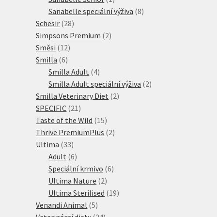
produkt
8
Sanabelle speciální výživa
8
28
produktů
Schesir
28
produktů
2
Simpsons Premium
2
12
produkty
Směsi
12
6
produktů
Smilla
6
produktů
4
Smilla Adult
4
produkty
2
Smilla Adult speciální výživa
2
2
produkty
Smilla Veterinary Diet
2
21
produkty
SPECIFIC
21
produktů
15
Taste of the Wild
15
produktů
2
Thrive PremiumPlus
2
33
produkty
Ultima
33
produktů
6
Adult
6
produktů
6
Speciální krmivo
6
2
produktů
Ultima Nature
2
produkty
19
Ultima Sterilised
19
5
produktů
Venandi Animal
5
produktů
24
Veterinární diety
24