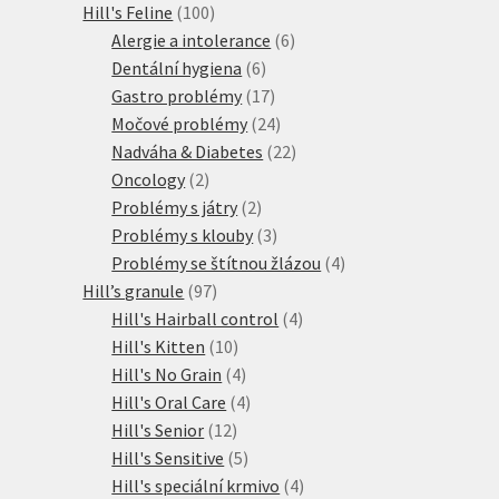
100
produkt
Hill's Feline
100
produktů
6
Alergie a intolerance
6
6
produktů
Dentální hygiena
6
produktů
17
Gastro problémy
17
produktů
24
Močové problémy
24
produktů
22
Nadváha & Diabetes
22
2
produktů
Oncology
2
produkty
2
Problémy s játry
2
produkty
3
Problémy s klouby
3
produkty
4
Problémy se štítnou žlázou
4
97
produkty
Hill’s granule
97
produktů
4
Hill's Hairball control
4
10
produkty
Hill's Kitten
10
produktů
4
Hill's No Grain
4
produkty
4
Hill's Oral Care
4
12
produkty
Hill's Senior
12
produktů
5
Hill's Sensitive
5
produktů
4
Hill's speciální krmivo
4