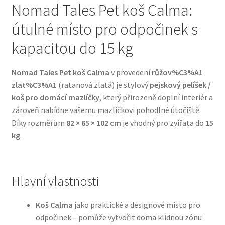
Nomad Tales Pet koš Calma:
útulné místo pro odpočinek s
Bozita pro psy — Švédské krmivo s nordickou kvalitou
kapacitou do 15 kg
Brit pro psy
Nomad Tales Pet koš Calma
v provedení
růžov%C3%A1
Granule pro psy
zlat%C3%A1
(ratanová zlatá) je stylový
pejskový pelíšek /
koš pro domácí mazlíčky
, který přirozeně doplní interiér a
Natural Trainer pro psy — Italské krmivo s
zároveň nabídne vašemu mazlíčkovi pohodlné útočiště.
přírodními složkami
Díky rozměrům
82 × 65 × 102 cm
je vhodný pro zvířata do
15
kg
.
Happy Dog — Německá kvalita a přirozené složení
Hill’s pro psy
Hlavní vlastnosti
Hračky pro psy
Koš Calma
jako praktické a designové místo pro
odpočinek – pomůže vytvořit doma klidnou zónu
Konzervy a kapsičky pro psy