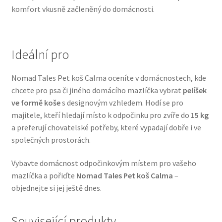
komfort vkusně začleněný do domácnosti.
Veterinární dieta pro psy
Vodítka a obojky
Ideální pro
Wolf of Wilderness
Nomad Tales Pet koš Calma oceníte v domácnostech, kde
chcete pro psa či jiného domácího mazlíčka vybrat
pelíšek
ve formě koše
s designovým vzhledem. Hodí se pro
majitele, kteří hledají místo k odpočinku pro zvíře do
15 kg
a preferují chovatelské potřeby, které vypadají dobře i ve
společných prostorách.
Vybavte domácnost odpočinkovým místem pro vašeho
mazlíčka a pořiďte
Nomad Tales Pet koš Calma
–
objednejte si jej ještě dnes.
Související produkty