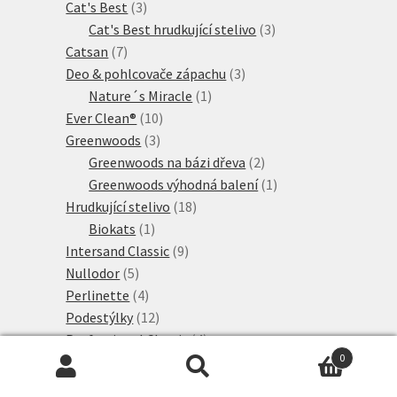
3
produkty
Cat's Best
3
produkty
3
Cat's Best hrudkující stelivo
3
7
produkty
Catsan
7
produktů
3
Deo & pohlcovače zápachu
3
1
produkty
Nature´s Miracle
1
10
produkt
Ever Clean®
10
3
produktů
Greenwoods
3
produkty
2
Greenwoods na bázi dřeva
2
produkty
1
Greenwoods výhodná balení
1
18
produkt
Hrudkující stelivo
18
1
produktů
Biokats
1
produkt
9
Intersand Classic
9
5
produktů
Nullodor
5
produktů
4
Perlinette
4
produkty
12
Podestýlky
12
produktů
4
Professional Classic
4
0
10
produkty
Rostlinné stelivo
10
Hledat:
Hledat
produktů
8
Sanicat Professional
8