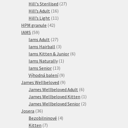
27
produkty
Hill's Sterilised
27
16
produktů
Hill’s Adult
16
produktů
11
Hill’s Light
11
42
produktů
HPM granule
42
59
produktů
IAMS
59
produktů
27
Iams Adult
27
produktů
3
Iams Hairball
3
produkty
6
Iams Kitten & Junior
6
1
produktů
Iams Naturally
1
13
produkt
Iams Senior
13
produktů
9
Výhodná balení
9
produktů
9
James Wellbeloved
9
produktů
6
James Wellbeloved Adult
6
produktů
1
James Wellbeloved Kitten
1
2
produkt
James Wellbeloved Senior
2
36
produkty
Josera
36
produktů
4
Bezobilninové
4
7
produkty
Kitten
7