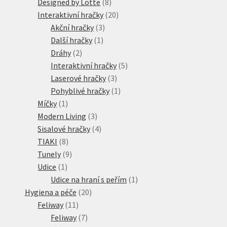
8
produkty
Designed by Lotte
8
produktů
20
Interaktivní hračky
20
3
produktů
Akční hračky
3
1
produkty
Další hračky
1
2
produkt
Dráhy
2
produkty
5
Interaktivní hračky
5
3
produktů
Laserové hračky
3
produkty
1
Pohyblivé hračky
1
1
produkt
Míčky
1
produkt
3
Modern Living
3
produkty
4
Sisalové hračky
4
8
produkty
TIAKI
8
produktů
9
Tunely
9
1
produktů
Udice
1
produkt
1
Udice na hraní s peřím
1
20
produkt
Hygiena a péče
20
11
produktů
Feliway
11
produktů
7
Feliway
7