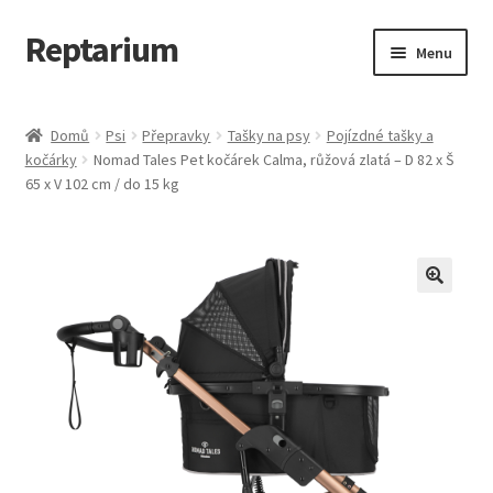
Reptarium
Přeskočit
Přejít
Menu
na
k
navigaci
obsahu
Úvodní stránka
webu
Domů
Psi
Přepravky
Tašky na psy
Pojízdné tašky a
kočárky
Nomad Tales Pet kočárek Calma, růžová zlatá – D 82 x Š
Košík
65 x V 102 cm / do 15 kg
Malá zvířata — Klece, krmivo, vybavení
Můj účet
Obchod
Pokladna
Vše pro kočky