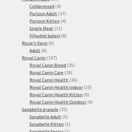
produktů
4
Coldpressed
4
produkty
37
Purizon Adult
37
produktů
4
Purizon Kitten
4
11
produkty
Single Meat
11
produktů
8
Výhodné balení
8
6
produktů
Rosie's Farm
6
6
produktů
Adult
6
produktů
107
Royal Canin
107
produktů
35
Royal Canin Breed
35
18
produktů
Royal Canin Care
18
produktů
26
Royal Canin Health
26
produktů
10
Royal Canin Health Indoor
10
9
produktů
Royal Canin Health Kitten
9
produktů
9
Royal Canin Health Outdoor
9
15
produktů
Sanabelle granule
15
produktů
5
Sanabelle Adult
5
produktů
1
Sanabelle Kitten
1
1
produkt
Sanabelle Senior
1