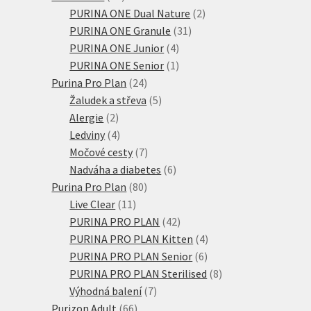
produktů
2
PURINA ONE Dual Nature
2
31
produkty
PURINA ONE Granule
31
4
produktů
PURINA ONE Junior
4
produkty
1
PURINA ONE Senior
1
24
produkt
Purina Pro Plan
24
produktů
5
Žaludek a střeva
5
2
produktů
Alergie
2
produkty
4
Ledviny
4
produkty
7
Močové cesty
7
produktů
6
Nadváha a diabetes
6
80
produktů
Purina Pro Plan
80
11
produktů
Live Clear
11
produktů
42
PURINA PRO PLAN
42
produktů
4
PURINA PRO PLAN Kitten
4
6
produkty
PURINA PRO PLAN Senior
6
produktů
8
PURINA PRO PLAN Sterilised
8
7
produktů
Výhodná balení
7
66
produktů
Purizon Adult
66