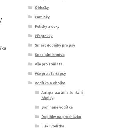
–
Oblečky
y
Pamlsky
Pelíšky a deky
Přepravky
Smart doplňky pro psy
ířka
Speciální krmivo
Vše pro štěňata
Vše pro starší psy
Vodítka a obojky
Antiparazitní a funkční
obojky
BioThane vodítka
Doplňky na procházku
Flexi vodítka