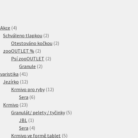
4
 Akce
4
produkty
2
Schváleno tlapkou
2
produkty
2
Otestováno kočkou
2
2
produkty
zooOUTLET %
2
produkty
2
Psí zooOUTLET
2
2
produkty
Granule
2
41
produkty
varistika
41
produktů
12
Jezírko
12
produktů
12
Krmivo pro ryby
12
6
produktů
Sera
6
23
produktů
Krmivo
23
produktů
5
Granulát/ pelety / tyčinky
5
1
produktů
JBL
1
produkt
4
Sera
4
produkty
5
Krmivo ve formě tablet
5