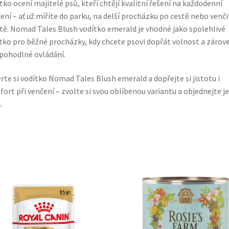
tko ocení majitelé psů, kteří chtějí kvalitní řešení na každodenní
ení – ať už míříte do parku, na delší procházku po cestě nebo venči
ě. Nomad Tales Blush vodítko emerald je vhodné jako spolehlivé
tko pro běžné procházky, kdy chcete psovi dopřát volnost a zárov
pohodlné ovládání.
rte si vodítko Nomad Tales Blush emerald a dopřejte si jistotu i
ort při venčení – zvolte si svou oblíbenou variantu a objednejte j
.