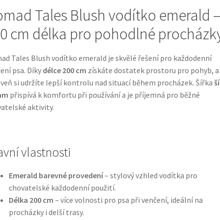
mad Tales Blush vodítko emerald 
0 cm délka pro pohodlné procházk
d Tales Blush vodítko emerald je skvělé řešení pro každodenní
ení psa. Díky
délce 200 cm
získáte dostatek prostoru pro pohyb, a
veň si udržíte lepší kontrolu nad situací během procházek. Šířka
š
mm
přispívá k komfortu při používání a je příjemná pro běžné
atelské aktivity.
avní vlastnosti
Emerald barevné provedení
– stylový vzhled vodítka pro
chovatelské každodenní použití.
Délka 200 cm
– více volnosti pro psa při venčení, ideální na
procházky i delší trasy.