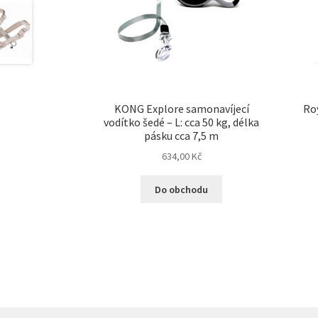
KONG Explore samonavíjecí
Ro
vodítko šedé – L: cca 50 kg, délka
pásku cca 7,5 m
634,00
Kč
Do obchodu