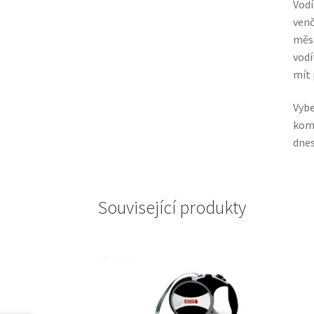
Vodí
venč
měst
vodí
mít 
Vybe
komf
dnes
Související produkty