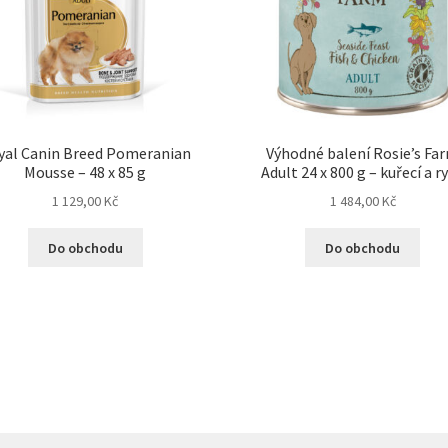
yal Canin Breed Pomeranian
Výhodné balení Rosie’s Fa
Mousse – 48 x 85 g
Adult 24 x 800 g – kuřecí a r
1 129,00
Kč
1 484,00
Kč
Do obchodu
Do obchodu