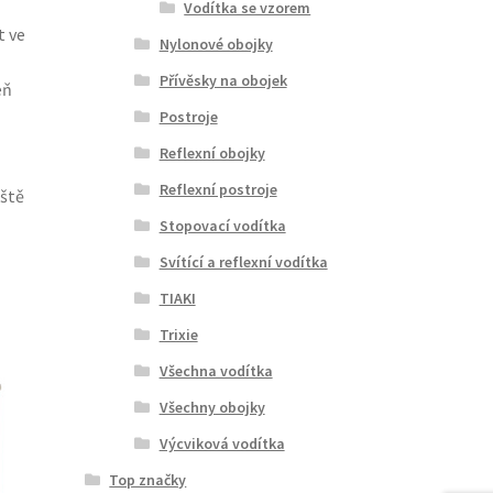
Vodítka se vzorem
t ve
Nylonové obojky
Přívěsky na obojek
eň
Postroje
Reflexní obojky
Reflexní postroje
eště
Stopovací vodítka
Svítící a reflexní vodítka
TIAKI
Trixie
Všechna vodítka
Všechny obojky
Výcviková vodítka
Top značky