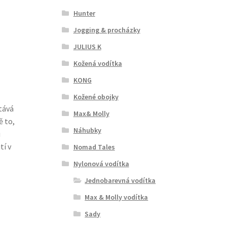
Hunter
Jogging & procházky
JULIUS K
Kožená vodítka
KONG
Kožené obojky
tává
Max& Molly
ě to,
Náhubky
u
tí v
Nomad Tales
Nylonová vodítka
Jednobarevná vodítka
Max & Molly vodítka
Sady