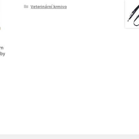
Veterinární krmivo
rm
yby