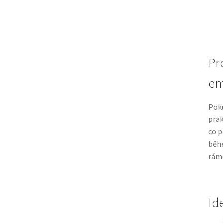
Pr
em
Poku
prak
co p
běh
rámc
Id