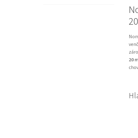
No
20
Noma
venč
záro
20 
chov
Hl