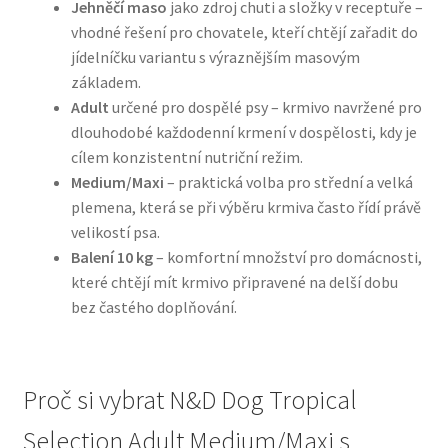
Jehněčí maso
jako zdroj chuti a složky v receptuře –
vhodné řešení pro chovatele, kteří chtějí zařadit do
N&D Farmina pro psy — Italské holistic krmivo
jídelníčku variantu s výraznějším masovým
základem.
Oblečky pro psy
Adult
určené pro dospělé psy – krmivo navržené pro
dlouhodobé každodenní krmení v dospělosti, kdy je
Pamlsky pro psy
cílem konzistentní nutriční režim.
Medium/Maxi
– praktická volba pro střední a velká
plemena, která se při výběru krmiva často řídí právě
Pelíšky pro psy
velikostí psa.
Balení 10 kg
– komfortní množství pro domácnosti,
Ortopedické pelíšky
které chtějí mít krmivo připravené na delší dobu
bez častého doplňování.
Přepravky pro psy
Purizon pro psy — Vysoký obsah masa, bez obilovin
Proč si vybrat N&D Dog Tropical
Royal Canin pro psy
Selection Adult Medium/Maxi s