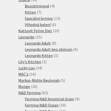
produktů
4
Bezobilninové
4
7
produkty
Kitten
7
produktů
13
Speciální krmivo
13
6
produktů
Výhodná balení
6
produktů
10
Kattovit Feline Diet
10
15
produktů
Leonardo
15
produktů
8
Leonardo Adult
8
produktů
6
Leonardo Adult bez obilovin
6
1
produktů
Leonardo Kitten
1
2
produkt
Lily's Kitchen
2
34
produkty
Lucky Lou
34
16
produktů
MAC's
16
produktů
5
Markus-Mühle Beutenah
5
10
produktů
Monge
10
produktů
62
N&D Farmina
62
produktů
9
Farmina N&D Ancestral Grain
9
10
produktů
Farmina N&D Ocean
10
13
produktů