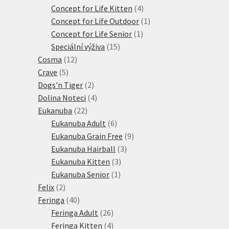
4
produkty
Concept for Life Kitten
4
produkty
1
Concept for Life Outdoor
1
1
produkt
Concept for Life Senior
1
15
produkt
Speciální výživa
15
12
produktů
Cosma
12
5
produktů
Crave
5
produktů
2
Dogs'n Tiger
2
produkty
4
Dolina Noteci
4
22
produkty
Eukanuba
22
produktů
6
Eukanuba Adult
6
produktů
9
Eukanuba Grain Free
9
3
produktů
Eukanuba Hairball
3
3
produkty
Eukanuba Kitten
3
1
produkty
Eukanuba Senior
1
2
produkt
Felix
2
produkty
40
Feringa
40
produktů
26
Feringa Adult
26
produktů
4
Feringa Kitten
4