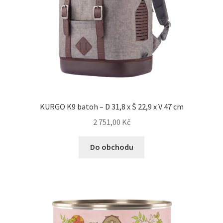
KURGO K9 batoh – D 31,8 x Š 22,9 x V 47 cm
2 751,00
Kč
Do obchodu