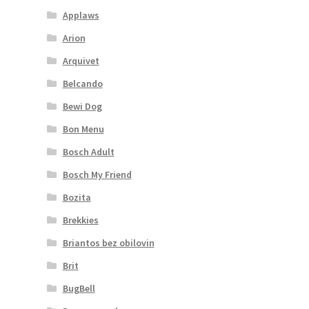
Applaws
Arion
Arquivet
Belcando
Bewi Dog
Bon Menu
Bosch Adult
Bosch My Friend
Bozita
Brekkies
Briantos bez obilovin
Brit
BugBell