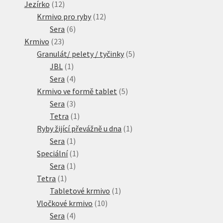
produktů
12
Jezírko
12
produktů
12
Krmivo pro ryby
12
6
produktů
Sera
6
23
produktů
Krmivo
23
produktů
5
Granulát/ pelety / tyčinky
5
1
produktů
JBL
1
produkt
4
Sera
4
produkty
5
Krmivo ve formě tablet
5
3
produktů
Sera
3
produkty
1
Tetra
1
produkt
1
Ryby žijící převážně u dna
1
1
produkt
Sera
1
produkt
1
Speciální
1
1
produkt
Sera
1
1
produkt
Tetra
1
produkt
1
Tabletové krmivo
1
10
produkt
Vločkové krmivo
10
4
produktů
Sera
4