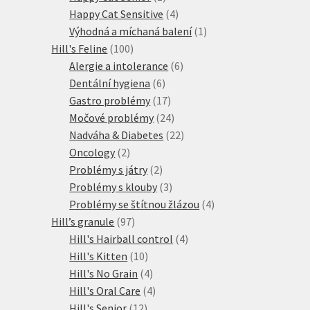
produkt
4
Happy Cat Sensitive
4
produkty
1
Výhodná a míchaná balení
1
100
produkt
Hill's Feline
100
produktů
6
Alergie a intolerance
6
6
produktů
Dentální hygiena
6
produktů
17
Gastro problémy
17
produktů
24
Močové problémy
24
produktů
22
Nadváha & Diabetes
22
2
produktů
Oncology
2
produkty
2
Problémy s játry
2
produkty
3
Problémy s klouby
3
produkty
4
Problémy se štítnou žlázou
4
97
produkty
Hill’s granule
97
produktů
4
Hill's Hairball control
4
10
produkty
Hill's Kitten
10
produktů
4
Hill's No Grain
4
produkty
4
Hill's Oral Care
4
12
produkty
Hill's Senior
12