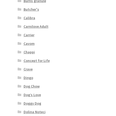
Burns granule
Butcher's
Calibra
Carnilove Adult
Carrier
Cavom
Chappi
Concept for Life
Crave
Dingo
Dog Chow
Dog’s Love
Doggy Dog
Dolina Noteci