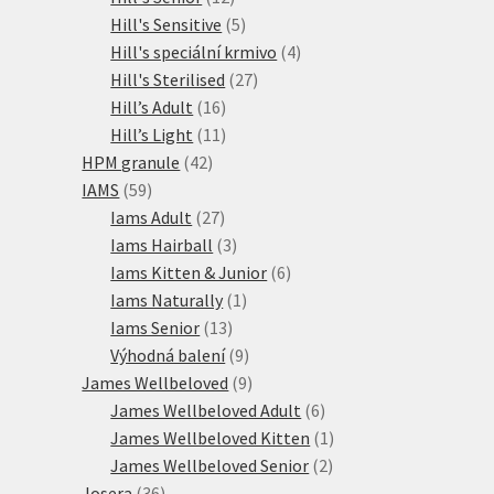
produktů
5
Hill's Sensitive
5
produktů
4
Hill's speciální krmivo
4
27
produkty
Hill's Sterilised
27
16
produktů
Hill’s Adult
16
produktů
11
Hill’s Light
11
42
produktů
HPM granule
42
59
produktů
IAMS
59
produktů
27
Iams Adult
27
produktů
3
Iams Hairball
3
produkty
6
Iams Kitten & Junior
6
1
produktů
Iams Naturally
1
13
produkt
Iams Senior
13
produktů
9
Výhodná balení
9
produktů
9
James Wellbeloved
9
produktů
6
James Wellbeloved Adult
6
produktů
1
James Wellbeloved Kitten
1
2
produkt
James Wellbeloved Senior
2
36
produkty
Josera
36