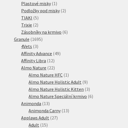
1
produkty
Plastové misky
1
produkt
2
Podložky pod misky
2
5
produkty
TIAKI
5
2
produktů
Trixie
2
produkty
6
Zásobníky na krmivo
6
1695
produktů
Granule
1695
3
produktů
4Vets
3
produkty
49
Affinity Advance
49
12
produktů
Affinity Libra
12
produktů
22
Almo Nature
22
produktů
1
Almo Nature HFC
1
produkt
9
Almo Nature Holistic Adult
9
produktů
3
Almo Nature Holistic Kitten
3
produkty
6
Almo Nature Speciální krmivo
6
13
produktů
Animonda
13
produktů
13
Animonda Carny
13
27
produktů
Applaws Adult
27
15
produktů
Adult
15