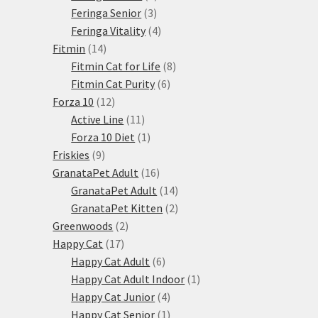
3
produkty
Feringa Senior
3
produkty
4
Feringa Vitality
4
14
produkty
Fitmin
14
produktů
8
Fitmin Cat for Life
8
6
produktů
Fitmin Cat Purity
6
12
produktů
Forza 10
12
produktů
11
Active Line
11
produktů
1
Forza 10 Diet
1
9
produkt
Friskies
9
produktů
16
GranataPet Adult
16
produktů
14
GranataPet Adult
14
produktů
2
GranataPet Kitten
2
2
produkty
Greenwoods
2
17
produkty
Happy Cat
17
produktů
6
Happy Cat Adult
6
produktů
1
Happy Cat Adult Indoor
1
4
produkt
Happy Cat Junior
4
produkty
1
Happy Cat Senior
1