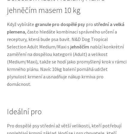
Veterinární dieta pro psy
jehněčím masem 10 kg
Vodítka a obojky
Když vybíráte
granule pro dospělé psy
pro
střední a velká
plemena
, často hledáte kombinaci správného určení a
receptury, která bude psa bavit. N&D Dog Tropical
Wolf of Wilderness
Selection Adult Medium/Maxi s
jehněčím
nabízí konkrétní
zaměření na dospělou kategorii (Adult) a velikost
(Medium/Maxi), takže se hodí jako promyšlený krok v rámci
krmného plánu. Navíc 10kg balení pomáhá udržet
plynulost krmení a usnadňuje nákup krmiva pro
domácnost.
Ideální pro
Pro dospělé psy střední až větší velikosti, kteří potřebují
spolehlivý krmný základ. Hodí se i pro chovatele, kteří