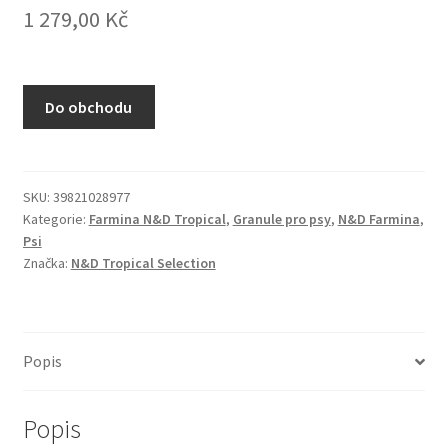
1 279,00
Kč
N&D Farmina pro kočky — Italské holistic krmivo
Odpočívadla pro kočky
Do obchodu
Pamlsky pro kočky
Purizon pro kočky
SKU:
39821028977
Kategorie:
Farmina N&D Tropical
,
Granule pro psy
,
N&D Farmina
,
Royal Canin pro kočky
Psi
Značka:
N&D Tropical Selection
Škrabadla pro kočky
Veterinární dieta pro kočky
Popis
Vše pro psy — Krmivo, doplňky, vybavení
Popis
Boudy a výběhy