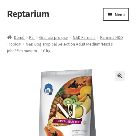
Reptarium
Přeskočit
Přejít
Menu
na
k
navigaci
obsahu
Úvodní stránka
webu
Domů
Psi
Granule pro psy
N&D Farmina
Farmina N&D
Tropical
N&D Dog Tropical Selection Adult Medium/Maxi s
Košík
jehněčím masem – 10 kg
Malá zvířata — Klece, krmivo, vybavení
Můj účet
Obchod
Pokladna
Vše pro kočky