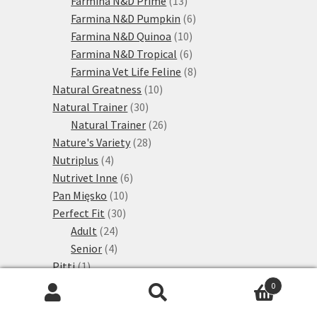
Farmina N&D Prime
13
produktů
6
Farmina N&D Pumpkin
6
10
produktů
Farmina N&D Quinoa
10
produktů
6
Farmina N&D Tropical
6
produktů
8
Farmina Vet Life Feline
8
10
produktů
Natural Greatness
10
30
produktů
Natural Trainer
30
produktů
26
Natural Trainer
26
28
produktů
Nature's Variety
28
4
produktů
Nutriplus
4
produkty
6
Nutrivet Inne
6
10
produktů
Pan Mięsko
10
30
produktů
Perfect Fit
30
24
produktů
Adult
24
4
produktů
Senior
4
1
produkty
Pitti
1
produkt
19
Porta 21
19
0
produktů
13
Feline Finest
13
Hledat:
Hledat