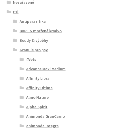
Nezařazené
Psi
Antiparazitika
BARF & mražené krmivo
Boudy & výběhy
Granule pro psy
4Vets
Advance Maxi Medium
Affinity Libra
Affinity Ultima
Almo Nature
Alpha Spirit
Animonda GranCarno
animonda Integra