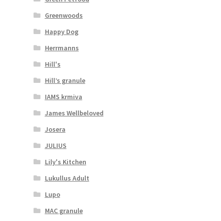
Greenwoods
Happy Dog
Herrmanns
Hill's
Hill’s granule
IAMS krmiva
James Wellbeloved
Josera
JULIUS
Lily's Kitchen
Lukullus Adult
Lupo
MAC granule