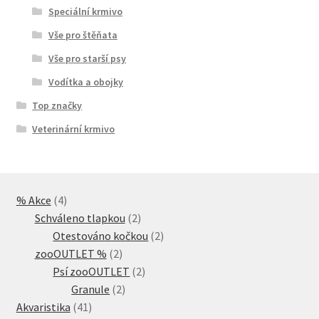
Speciální krmivo
Vše pro štěňata
Vše pro starší psy
Vodítka a obojky
Top značky
Veterinární krmivo
4
% Akce
4
produkty
2
Schváleno tlapkou
2
produkty
2
Otestováno kočkou
2
2
produkty
zooOUTLET %
2
produkty
2
Psí zooOUTLET
2
2
produkty
Granule
2
41
produkty
Akvaristika
41