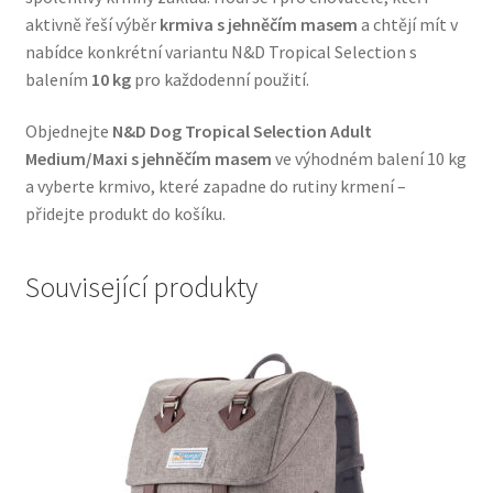
aktivně řeší výběr
krmiva s jehněčím masem
a chtějí mít v
nabídce konkrétní variantu N&D Tropical Selection s
balením
10 kg
pro každodenní použití.
Objednejte
N&D Dog Tropical Selection Adult
Medium/Maxi s jehněčím masem
ve výhodném balení 10 kg
a vyberte krmivo, které zapadne do rutiny krmení –
přidejte produkt do košíku.
Související produkty