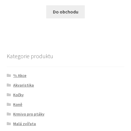
Do obchodu
Kategorie produktu
% Akce
Akvaristika
Kočky
Koně
Krmivo pro ptáky
Malá zvířata