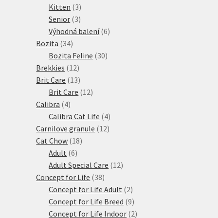
produktů
3
Kitten
3
3
produkty
Senior
3
produkty
6
Výhodná balení
6
34
produktů
Bozita
34
produktů
30
Bozita Feline
30
12
produktů
Brekkies
12
produktů
13
Brit Care
13
produktů
12
Brit Care
12
4
produktů
Calibra
4
produkty
4
Calibra Cat Life
4
12
produkty
Carnilove granule
12
18
produktů
Cat Chow
18
6
produktů
Adult
6
produktů
12
Adult Special Care
12
38
produktů
Concept for Life
38
produktů
2
Concept for Life Adult
2
produkty
9
Concept for Life Breed
9
produktů
2
Concept for Life Indoor
2