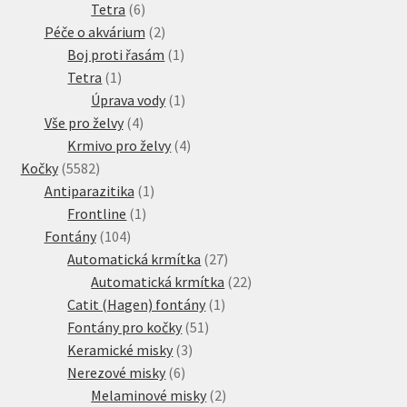
produkty
6
Tetra
6
produktů
2
Péče o akvárium
2
produkty
1
Boj proti řasám
1
1
produkt
Tetra
1
produkt
1
Úprava vody
1
4
produkt
Vše pro želvy
4
produkty
4
Krmivo pro želvy
4
5582
produkty
Kočky
5582
produktů
1
Antiparazitika
1
1
produkt
Frontline
1
104
produkt
Fontány
104
produktů
27
Automatická krmítka
27
produktů
22
Automatická krmítka
22
1
produktů
Catit (Hagen) fontány
1
51
produkt
Fontány pro kočky
51
3
produktů
Keramické misky
3
6
produkty
Nerezové misky
6
produktů
2
Melaminové misky
2