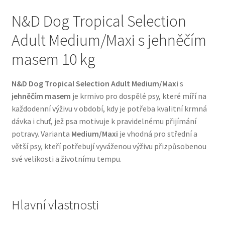
N&D Dog Tropical Selection
Bozita pro psy — Švédské krmivo s nordickou kvalitou
Adult Medium/Maxi s jehněčím
Brit pro psy
masem 10 kg
Granule pro psy
N&D Dog Tropical Selection Adult Medium/Maxi
s
jehněčím masem
je krmivo pro dospělé psy, které míří na
Natural Trainer pro psy — Italské krmivo s
každodenní výživu v období, kdy je potřeba kvalitní krmná
přírodními složkami
dávka i chuť, jež psa motivuje k pravidelnému přijímání
potravy. Varianta
Medium/Maxi
je vhodná pro střední a
Happy Dog — Německá kvalita a přirozené složení
větší psy, kteří potřebují vyváženou výživu přizpůsobenou
své velikosti a životnímu tempu.
Hill’s pro psy
Hračky pro psy
Hlavní vlastnosti
Konzervy a kapsičky pro psy