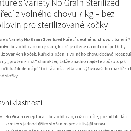
ture’s Variety No Grain Sterilized
řecí z volného chovu 7 kg – bez
ilovin pro sterilizované kočky
re’s Variety
No Grain Sterilized kuřecí z volného chovu
v balení
7
rmivo bez obilovin (no grain), které je cílené na nutriční potřeby
ilizovaných koček
. Kuřecí složení z volného chovu dodává receptu
zný „protein-first“ charakter, takže snadno najdete způsob, jak
ořit každodenní péči o trávení a celkovou výživu vašeho mazlíčka 
né složky.
avní vlastnosti
No Grain receptura
– bez obilovin, což oceníte, pokud hledáte
krmivo s jednodušším složením pro citlivější stravu.
Kuřecí z volného chovu
– receptura staví na kuřecím proteinu 