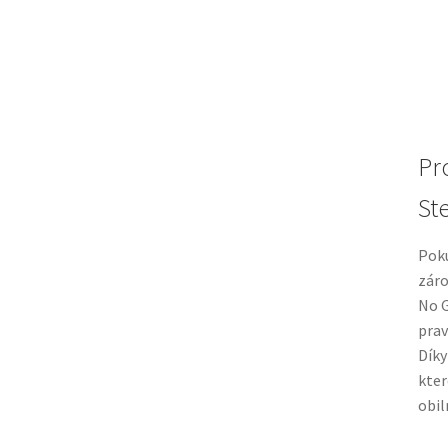
Pr
St
Poku
záro
No G
prav
Díky
kter
obil