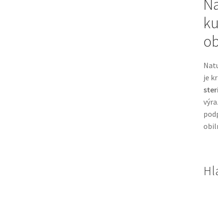
Na
ku
ob
Natu
je k
ster
výra
podp
obil
Hl