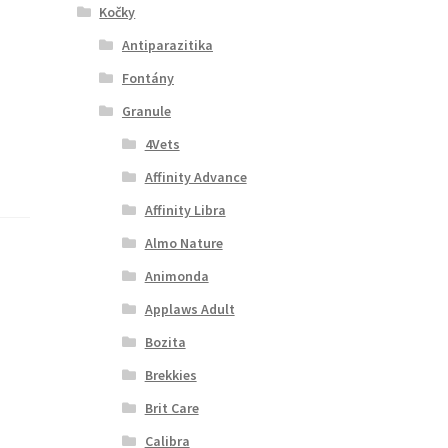
Kočky
Antiparazitika
Fontány
Granule
4Vets
Affinity Advance
Affinity Libra
Almo Nature
Animonda
Applaws Adult
Bozita
Brekkies
Brit Care
Calibra