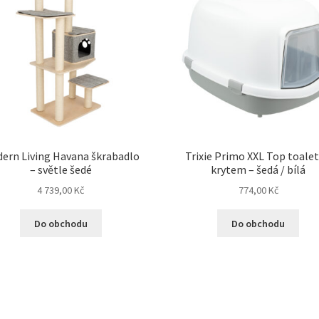
ern Living Havana škrabadlo
Trixie Primo XXL Top toalet
– světle šedé
krytem – šedá / bílá
4 739,00
Kč
774,00
Kč
Do obchodu
Do obchodu