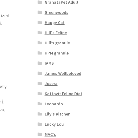
GranataPet Adult
Greenwoods
lized
Happy Cat
.
Hill's Feline
Hill’s granule
HPM granule
IAMS
James Wellbeloved
Josera
ety
Kattovit Feline Diet
í.
Leonardo
vo,
Lily's Kitchen
Lucky Lou
MAC's