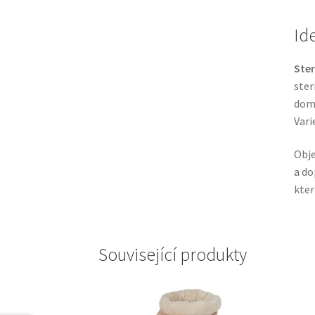
Id
Ster
ster
domá
Vari
Obje
a do
kter
Související produkty