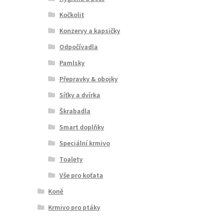
Kočkolit
Konzervy a kapsičky
Odpočívadla
Pamlsky
Přepravky & obojky
Síťky a dvírka
Škrabadla
Smart doplňky
Speciální krmivo
Toalety
Vše pro koťata
Koně
Krmivo pro ptáky