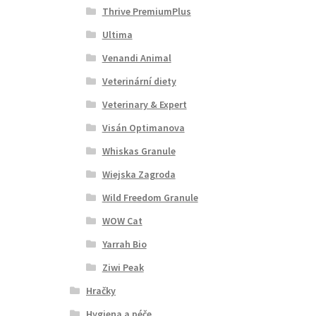
Thrive PremiumPlus
Ultima
Venandi Animal
Veterinární diety
Veterinary & Expert
Visán Optimanova
Whiskas Granule
Wiejska Zagroda
Wild Freedom Granule
WOW Cat
Yarrah Bio
Ziwi Peak
Hračky
Hygiena a péče