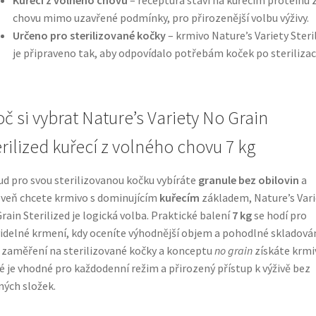
chovu mimo uzavřené podmínky, pro přirozenější volbu výživy.
Určeno pro sterilizované kočky
– krmivo Nature’s Variety Steri
je připraveno tak, aby odpovídalo potřebám koček po sterilizaci
oč si vybrat Nature’s Variety No Grain
erilized kuřecí z volného chovu 7 kg
d pro svou sterilizovanou kočku vybíráte
granule bez obilovin
a
veň chcete krmivo s dominujícím
kuřecím
základem, Nature’s Vari
rain Sterilized je logická volba. Praktické balení
7 kg
se hodí pro
idelné krmení, kdy oceníte výhodnější objem a pohodlné skladován
 zaměření na sterilizované kočky a konceptu
no grain
získáte krmi
é je vhodné pro každodenní režim a přirozený přístup k výživě bez
ných složek.