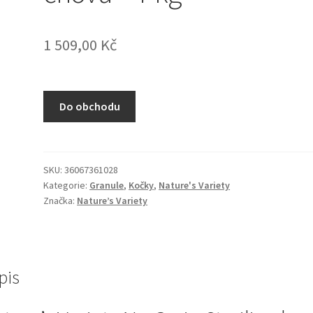
1 509,00
Kč
Do obchodu
SKU:
36067361028
Kategorie:
Granule
,
Kočky
,
Nature's Variety
Značka:
Nature’s Variety
pis