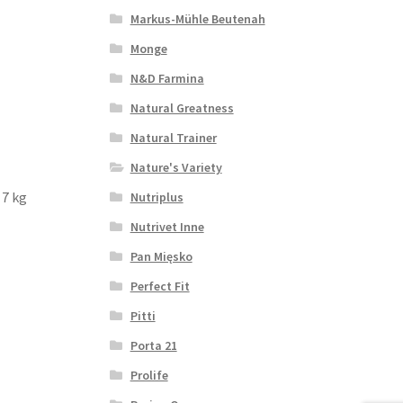
Markus-Mühle Beutenah
Monge
N&D Farmina
Natural Greatness
Natural Trainer
Nature's Variety
 7 kg
Nutriplus
Nutrivet Inne
Pan Mięsko
Perfect Fit
Pitti
Porta 21
Prolife