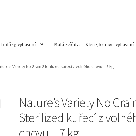
doplňky, vybavení
Malá zvířata — Klece, krmivo, vybavení
rmivo, vybavení
Můj účet
Obchod
Pokladna
Vše pro kočky
ture’s Variety No Grain Sterilized kuřecí z volného chovu – 7 kg
Nature’s Variety No Grai
Sterilized kuřecí z volné
chovu – 7 kg