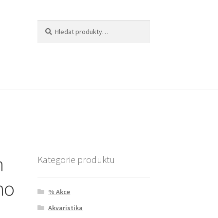
Hledat:
Hledat
n
Kategorie produktu
ho
% Akce
Akvaristika