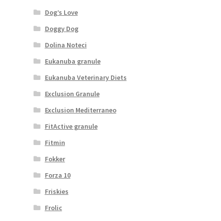
Dog’s Love
Doggy Dog
Dolina Noteci
Eukanuba granule
Eukanuba Veterinary Diets
Exclusion Granule
Exclusion Mediterraneo
FitActive granule
Fitmin
Fokker
Forza 10
Friskies
Frolic