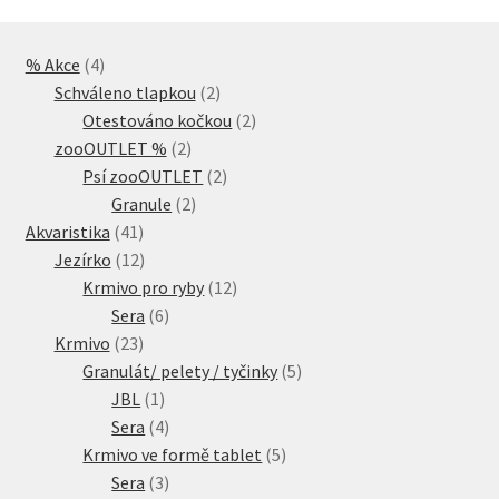
4
% Akce
4
produkty
2
Schváleno tlapkou
2
produkty
2
Otestováno kočkou
2
2
produkty
zooOUTLET %
2
produkty
2
Psí zooOUTLET
2
2
produkty
Granule
2
41
produkty
Akvaristika
41
produktů
12
Jezírko
12
produktů
12
Krmivo pro ryby
12
6
produktů
Sera
6
23
produktů
Krmivo
23
produktů
5
Granulát/ pelety / tyčinky
5
1
produktů
JBL
1
produkt
4
Sera
4
produkty
5
Krmivo ve formě tablet
5
3
produktů
Sera
3