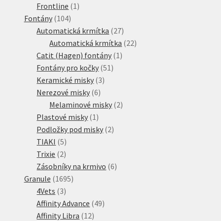
1
produkt
Frontline
1
104
produkt
Fontány
104
produktů
27
Automatická krmítka
27
produktů
22
Automatická krmítka
22
1
produktů
Catit (Hagen) fontány
1
51
produkt
Fontány pro kočky
51
3
produktů
Keramické misky
3
6
produkty
Nerezové misky
6
produktů
2
Melaminové misky
2
1
produkty
Plastové misky
1
produkt
2
Podložky pod misky
2
5
produkty
TIAKI
5
2
produktů
Trixie
2
produkty
6
Zásobníky na krmivo
6
1695
produktů
Granule
1695
3
produktů
4Vets
3
produkty
49
Affinity Advance
49
12
produktů
Affinity Libra
12