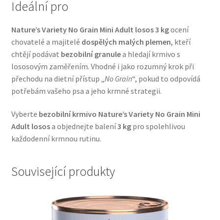
Ideální pro
Veterinární dieta pro psy
Nature’s Variety No Grain Mini Adult losos 3 kg
ocení
Vodítka a obojky
chovatelé a majitelé
dospělých malých plemen
, kteří
chtějí podávat
bezobilní granule
a hledají krmivo s
Wolf of Wilderness
lososovým zaměřením. Vhodné i jako rozumný krok při
přechodu na dietní přístup „
No Grain
“, pokud to odpovídá
potřebám vašeho psa a jeho krmné strategii.
Vyberte
bezobilní krmivo Nature’s Variety No Grain Mini
Adult losos
a objednejte balení
3 kg
pro spolehlivou
každodenní krmnou rutinu.
Související produkty