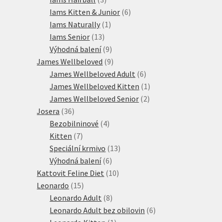
produkty
6
Iams Kitten & Junior
6
1
produktů
Iams Naturally
1
13
produkt
Iams Senior
13
produktů
9
Výhodná balení
9
produktů
9
James Wellbeloved
9
produktů
6
James Wellbeloved Adult
6
produktů
1
James Wellbeloved Kitten
1
2
produkt
James Wellbeloved Senior
2
36
produkty
Josera
36
produktů
4
Bezobilninové
4
7
produkty
Kitten
7
produktů
13
Speciální krmivo
13
6
produktů
Výhodná balení
6
produktů
10
Kattovit Feline Diet
10
15
produktů
Leonardo
15
produktů
8
Leonardo Adult
8
produktů
6
Leonardo Adult bez obilovin
6
1
produktů