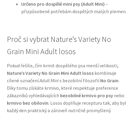
Určeno pro dospělé mini psy (Adult Mini)
–
přizpůsobené potřebám dospělých malých plemen.
N&D Farmina pro psy — Italské holistic krmivo
Oblečky pro psy
Proč si vybrat Nature’s Variety No
Pamlsky pro psy
Grain Mini Adult losos
Pelíšky pro psy
Pokud řešíte, čím krmit dospělého psa menší velikosti,
Nature’s Variety No Grain Mini Adult losos
kombinuje
Ortopedické pelíšky
cílené označení
Adult Mini
s bezobilní filozofií
No Grain
.
Díky tomu získáte krmivo, které respektuje preference
Přepravky pro psy
zákazníků vyhledávajících
bezobilné krmivo pro psy
nebo
krmivo bez obilovin
. Losos doplňuje recepturu tak, aby byl
Purizon pro psy — Vysoký obsah masa, bez obilovin
každý den praktický a zároveň nutričně promyšlený.
Royal Canin pro psy