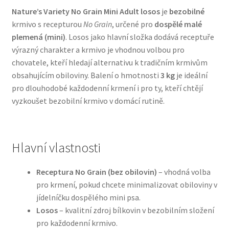
Nature’s Variety No Grain Mini Adult losos
je
bezobilné
krmivo s recepturou
No Grain
, určené pro
dospělé malé
Bozita pro psy — Švédské krmivo s nordickou kvalitou
plemená (mini)
. Losos jako hlavní složka dodává receptuře
výrazný charakter a krmivo je vhodnou volbou pro
Brit pro psy
chovatele, kteří hledají alternativu k tradičním krmivům
obsahujícím obiloviny. Balení o hmotnosti
3 kg
je ideální
Granule pro psy
pro dlouhodobé každodenní krmení i pro ty, kteří chtějí
vyzkoušet bezobilní krmivo v domácí rutině.
Natural Trainer pro psy — Italské krmivo s
přírodními složkami
Hlavní vlastnosti
Happy Dog — Německá kvalita a přirozené složení
Receptura No Grain (bez obilovin)
– vhodná volba
Hill’s pro psy
pro krmení, pokud chcete minimalizovat obiloviny v
jídelníčku dospělého mini psa.
Hračky pro psy
Losos
– kvalitní zdroj bílkovin v bezobilním složení
pro každodenní krmivo.
Konzervy a kapsičky pro psy