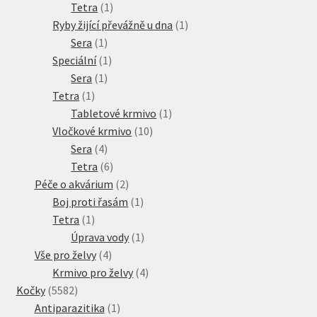
produkty
1
Tetra
1
produkt
1
Ryby žijící převážně u dna
1
1
produkt
Sera
1
produkt
1
Speciální
1
1
produkt
Sera
1
1
produkt
Tetra
1
produkt
1
Tabletové krmivo
1
10
produkt
Vločkové krmivo
10
4
produktů
Sera
4
produkty
6
Tetra
6
produktů
2
Péče o akvárium
2
produkty
1
Boj proti řasám
1
1
produkt
Tetra
1
produkt
1
Úprava vody
1
4
produkt
Vše pro želvy
4
produkty
4
Krmivo pro želvy
4
5582
produkty
Kočky
5582
produktů
1
Antiparazitika
1