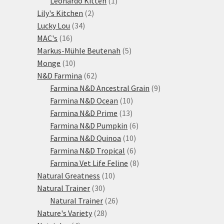
Leonardo Kitten
1
2
produkt
Lily's Kitchen
2
34
produkty
Lucky Lou
34
16
produktů
MAC's
16
produktů
5
Markus-Mühle Beutenah
5
10
produktů
Monge
10
produktů
62
N&D Farmina
62
produktů
9
Farmina N&D Ancestral Grain
9
10
produktů
Farmina N&D Ocean
10
13
produktů
Farmina N&D Prime
13
produktů
6
Farmina N&D Pumpkin
6
10
produktů
Farmina N&D Quinoa
10
produktů
6
Farmina N&D Tropical
6
produktů
8
Farmina Vet Life Feline
8
10
produktů
Natural Greatness
10
30
produktů
Natural Trainer
30
produktů
26
Natural Trainer
26
28
produktů
Nature's Variety
28