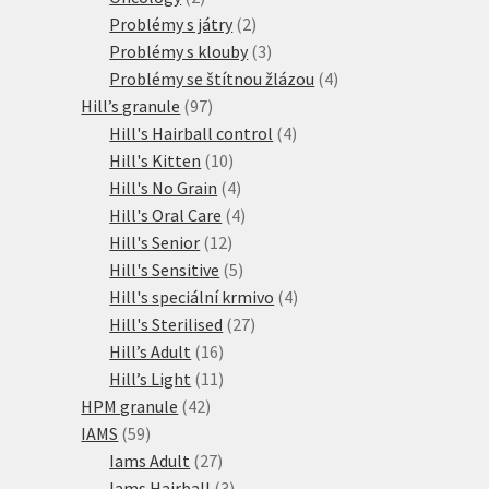
produkty
2
Problémy s játry
2
produkty
3
Problémy s klouby
3
produkty
4
Problémy se štítnou žlázou
4
97
produkty
Hill’s granule
97
produktů
4
Hill's Hairball control
4
10
produkty
Hill's Kitten
10
produktů
4
Hill's No Grain
4
produkty
4
Hill's Oral Care
4
12
produkty
Hill's Senior
12
produktů
5
Hill's Sensitive
5
produktů
4
Hill's speciální krmivo
4
27
produkty
Hill's Sterilised
27
16
produktů
Hill’s Adult
16
produktů
11
Hill’s Light
11
42
produktů
HPM granule
42
59
produktů
IAMS
59
produktů
27
Iams Adult
27
produktů
3
Iams Hairball
3