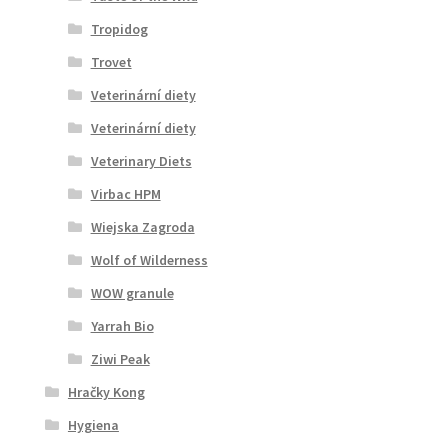
Tropidog
Trovet
Veterinární diety
Veterinární diety
Veterinary Diets
Virbac HPM
Wiejska Zagroda
Wolf of Wilderness
WOW granule
Yarrah Bio
Ziwi Peak
Hračky Kong
Hygiena