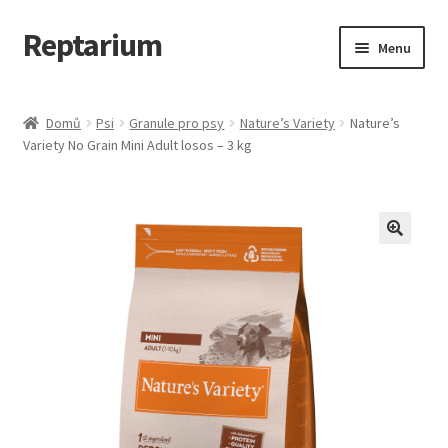
Reptarium
Přeskočit
Přejít
Menu
na
k
navigaci
obsahu
Úvodní stránka
webu
Domů
Psi
Granule pro psy
Nature’s Variety
Nature’s
Variety No Grain Mini Adult losos – 3 kg
Košík
Malá zvířata — Klece, krmivo, vybavení
Můj účet
Obchod
Pokladna
Vše pro kočky