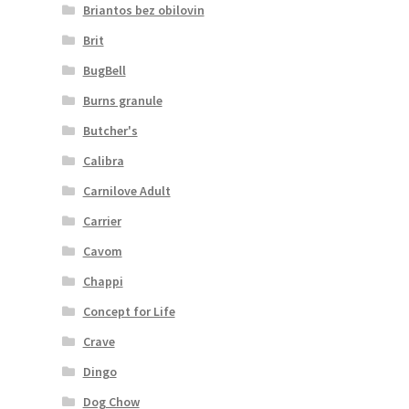
Briantos bez obilovin
Brit
BugBell
Burns granule
Butcher's
Calibra
Carnilove Adult
Carrier
Cavom
Chappi
Concept for Life
Crave
Dingo
Dog Chow