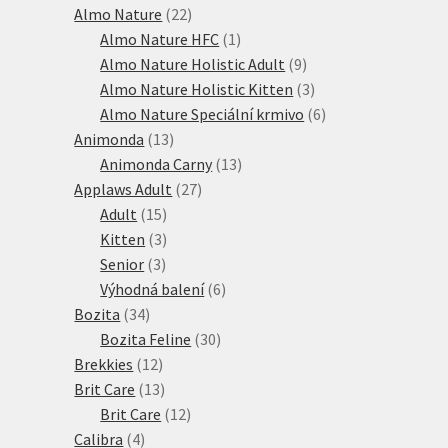
produktů
22
Almo Nature
22
produktů
1
Almo Nature HFC
1
produkt
9
Almo Nature Holistic Adult
9
produktů
3
Almo Nature Holistic Kitten
3
produkty
6
Almo Nature Speciální krmivo
6
13
produktů
Animonda
13
produktů
13
Animonda Carny
13
27
produktů
Applaws Adult
27
15
produktů
Adult
15
produktů
3
Kitten
3
3
produkty
Senior
3
produkty
6
Výhodná balení
6
34
produktů
Bozita
34
produktů
30
Bozita Feline
30
12
produktů
Brekkies
12
produktů
13
Brit Care
13
produktů
12
Brit Care
12
4
produktů
Calibra
4