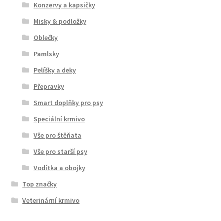
Konzervy a kapsičky
Misky & podložky
Oblečky
Pamlsky
Pelíšky a deky
Přepravky
Smart doplňky pro psy
Speciální krmivo
Vše pro štěňata
Vše pro starší psy
Vodítka a obojky
Top značky
Veterinární krmivo