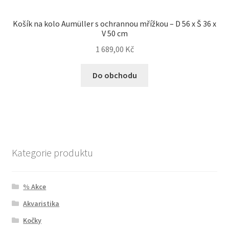
Košík na kolo Aumüller s ochrannou mřížkou – D 56 x Š 36 x
V 50 cm
1 689,00
Kč
Do obchodu
Kategorie produktu
% Akce
Akvaristika
Kočky