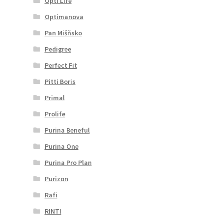
Opti Life
Optimanova
Pan Mišňsko
Pedigree
Perfect Fit
Pitti Boris
Primal
Prolife
Purina Beneful
Purina One
Purina Pro Plan
Purizon
Rafi
RINTI