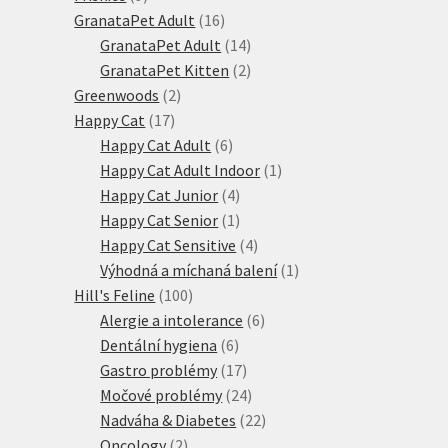
produktů
16
GranataPet Adult
16
produktů
14
GranataPet Adult
14
produktů
2
GranataPet Kitten
2
2
produkty
Greenwoods
2
17
produkty
Happy Cat
17
produktů
6
Happy Cat Adult
6
produktů
1
Happy Cat Adult Indoor
1
4
produkt
Happy Cat Junior
4
produkty
1
Happy Cat Senior
1
produkt
4
Happy Cat Sensitive
4
produkty
1
Výhodná a míchaná balení
1
100
produkt
Hill's Feline
100
produktů
6
Alergie a intolerance
6
6
produktů
Dentální hygiena
6
produktů
17
Gastro problémy
17
produktů
24
Močové problémy
24
produktů
22
Nadváha & Diabetes
22
2
produktů
Oncology
2