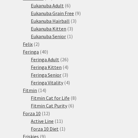
produktů
6
Eukanuba Adult
6
produktů
9
Eukanuba Grain Free
9
3
produktů
Eukanuba Hairball
3
3
produkty
Eukanuba Kitten
3
1
produkty
Eukanuba Senior
1
2
produkt
Felix
2
produkty
40
Feringa
40
produktů
26
Feringa Adult
26
produktů
4
Feringa Kitten
4
3
produkty
Feringa Senior
3
produkty
4
Feringa Vitality
4
14
produkty
Fitmin
14
produktů
8
Fitmin Cat for Life
8
6
produktů
Fitmin Cat Purity
6
12
produktů
Forza 10
12
produktů
11
Active Line
11
produktů
1
Forza 10 Diet
1
9
produkt
Friskies
9