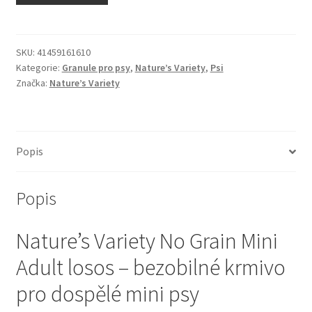
N&D Farmina pro kočky — Italské holistic krmivo
Odpočívadla pro kočky
SKU:
41459161610
Kategorie:
Granule pro psy
,
Nature’s Variety
,
Psi
Značka:
Nature’s Variety
Pamlsky pro kočky
Purizon pro kočky
Popis
Royal Canin pro kočky
Popis
Škrabadla pro kočky
Nature’s Variety No Grain Mini
Veterinární dieta pro kočky
Adult losos – bezobilné krmivo
Vše pro psy — Krmivo, doplňky, vybavení
pro dospělé mini psy
Boudy a výběhy