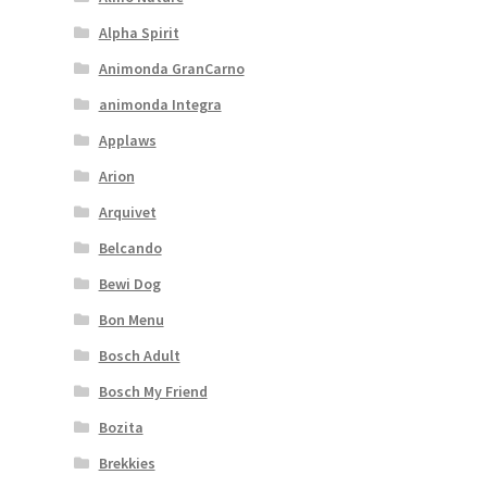
Alpha Spirit
Animonda GranCarno
animonda Integra
Applaws
Arion
Arquivet
Belcando
Bewi Dog
Bon Menu
Bosch Adult
Bosch My Friend
Bozita
Brekkies