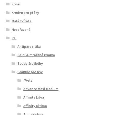
Koně
Krmivo pro ptáky
Malá zvířata
Nezařazené
Psi
Antiparazitika
BARF & mražené krmivo
Boudy & výběhy
Granule pro psy
4Vets
Advance Maxi Medium
Affinity Libra
Affinity Ultima
Almo Nature