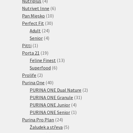
4
produktů
Nutriplus
4
produkty
6
Nutrivet Inne
6
10
produktů
Pan Mięsko
10
30
produktů
Perfect Fit
30
24
produktů
Adult
24
4
produktů
Senior
4
1
produkty
Pitti
1
produkt
19
Porta 21
19
produktů
13
Feline Finest
13
6
produktů
Superfood
6
2
produktů
Prolife
2
produkty
40
Purina One
40
produktů
2
PURINA ONE Dual Nature
2
31
produkty
PURINA ONE Granule
31
4
produktů
PURINA ONE Junior
4
produkty
1
PURINA ONE Senior
1
24
produkt
Purina Pro Plan
24
produktů
5
Žaludek a střeva
5