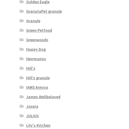
Golden Eagle
GranataPet granule
Granule
Green Petfood
Greenwoods
Happy Dog
Herrmanns
Hill's
Hill’s granule
IAMS krmiva
James Wellbeloved
Josera
JULIUS
Lily's Kitchen