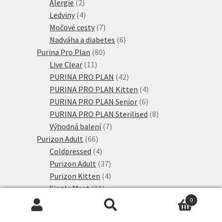
2
produktů
Alergie
2
produkty
4
Ledviny
4
produkty
7
Močové cesty
7
produktů
6
Nadváha a diabetes
6
80
produktů
Purina Pro Plan
80
11
produktů
Live Clear
11
produktů
42
PURINA PRO PLAN
42
produktů
4
PURINA PRO PLAN Kitten
4
6
produkty
PURINA PRO PLAN Senior
6
produktů
8
PURINA PRO PLAN Sterilised
8
7
produktů
Výhodná balení
7
66
produktů
Purizon Adult
66
produktů
4
Coldpressed
4
produkty
37
Purizon Adult
37
produktů
4
Purizon Kitten
4
11
produkty
Single Meat
11
produktů
8
Výhodné balení
8
0
Hledat:
Hledat
6
produktů
Rosie's Farm
6