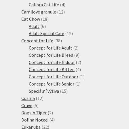
produkty
4
Calibra Cat Life
4
12
produkty
Carnilove granule
12
18
produktů
Cat Chow
18
6
produktů
Adult
6
produktů
12
Adult Special Care
12
38
produktů
Concept for Life
38
produktů
2
Concept for Life Adult
2
produkty
9
Concept for Life Breed
9
produktů
2
Concept for Life Indoor
2
4
produkty
Concept for Life Kitten
4
produkty
1
Concept for Life Outdoor
1
1
produkt
Concept for Life Senior
1
15
produkt
Speciální výživa
15
12
produktů
Cosma
12
5
produktů
Crave
5
produktů
2
Dogs'n Tiger
2
produkty
4
Dolina Noteci
4
22
produkty
Eukanuba
22