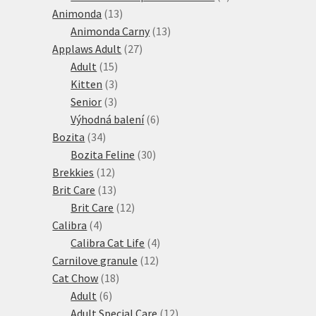
13
produktů
Animonda
13
produktů
13
Animonda Carny
13
27
produktů
Applaws Adult
27
15
produktů
Adult
15
produktů
3
Kitten
3
3
produkty
Senior
3
produkty
6
Výhodná balení
6
34
produktů
Bozita
34
produktů
30
Bozita Feline
30
12
produktů
Brekkies
12
produktů
13
Brit Care
13
produktů
12
Brit Care
12
4
produktů
Calibra
4
produkty
4
Calibra Cat Life
4
12
produkty
Carnilove granule
12
18
produktů
Cat Chow
18
6
produktů
Adult
6
produktů
12
Adult Special Care
12