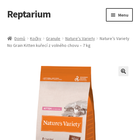
Reptarium
Přeskočit
Přejít
Menu
na
k
navigaci
obsahu
Úvodní stránka
webu
Domů
Kočky
Granule
Nature's Variety
Nature’s Variety
No Grain Kitten kuřecí z volného chovu – 7 kg
Košík
Malá zvířata — Klece, krmivo, vybavení
Můj účet
Obchod
Pokladna
Vše pro kočky