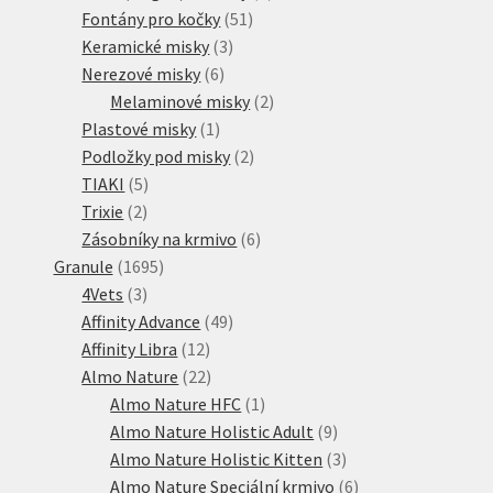
51
produkt
Fontány pro kočky
51
3
produktů
Keramické misky
3
6
produkty
Nerezové misky
6
produktů
2
Melaminové misky
2
1
produkty
Plastové misky
1
produkt
2
Podložky pod misky
2
5
produkty
TIAKI
5
2
produktů
Trixie
2
produkty
6
Zásobníky na krmivo
6
1695
produktů
Granule
1695
3
produktů
4Vets
3
produkty
49
Affinity Advance
49
12
produktů
Affinity Libra
12
produktů
22
Almo Nature
22
produktů
1
Almo Nature HFC
1
produkt
9
Almo Nature Holistic Adult
9
produktů
3
Almo Nature Holistic Kitten
3
produkty
6
Almo Nature Speciální krmivo
6