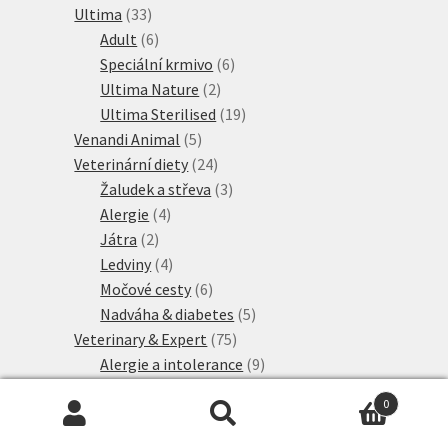
33
produkty
Ultima
33
produktů
6
Adult
6
produktů
6
Speciální krmivo
6
2
produktů
Ultima Nature
2
produkty
19
Ultima Sterilised
19
5
produktů
Venandi Animal
5
produktů
24
Veterinární diety
24
produktů
3
Žaludek a střeva
3
4
produkty
Alergie
4
2
produkty
Játra
2
produkty
4
Ledviny
4
produkty
6
Močové cesty
6
produktů
5
Nadváha & diabetes
5
75
produktů
Veterinary & Expert
75
produktů
9
Alergie a intolerance
9
3
produktů
Diabetes
3
0
4
produkty
Játra
4
Hledat:
Hledat
produkty
21
Ledviny a močové cesty
21