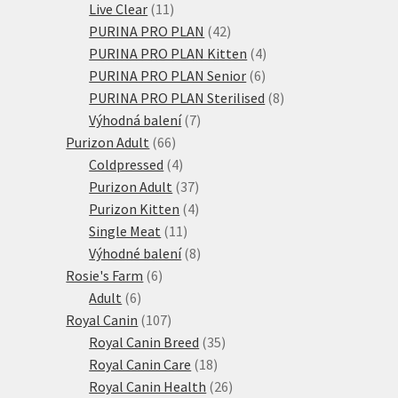
11
produktů
Live Clear
11
produktů
42
PURINA PRO PLAN
42
produktů
4
PURINA PRO PLAN Kitten
4
6
produkty
PURINA PRO PLAN Senior
6
produktů
8
PURINA PRO PLAN Sterilised
8
7
produktů
Výhodná balení
7
66
produktů
Purizon Adult
66
produktů
4
Coldpressed
4
produkty
37
Purizon Adult
37
produktů
4
Purizon Kitten
4
11
produkty
Single Meat
11
produktů
8
Výhodné balení
8
6
produktů
Rosie's Farm
6
6
produktů
Adult
6
produktů
107
Royal Canin
107
produktů
35
Royal Canin Breed
35
18
produktů
Royal Canin Care
18
produktů
26
Royal Canin Health
26