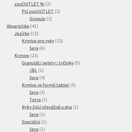
2
produkty
zooOUTLET %
2
produkty
2
Psí zooOUTLET
2
2
produkty
Granule
2
41
produkty
Akvaristika
41
produktů
12
Jezírko
12
produktů
12
Krmivo pro ryby
12
6
produktů
Sera
6
23
produktů
Krmivo
23
produktů
5
Granulát/ pelety / tyčinky
5
1
produktů
JBL
1
produkt
4
Sera
4
produkty
5
Krmivo ve formě tablet
5
3
produktů
Sera
3
produkty
1
Tetra
1
produkt
1
Ryby žijící převážně u dna
1
1
produkt
Sera
1
produkt
1
Speciální
1
1
produkt
Sera
1