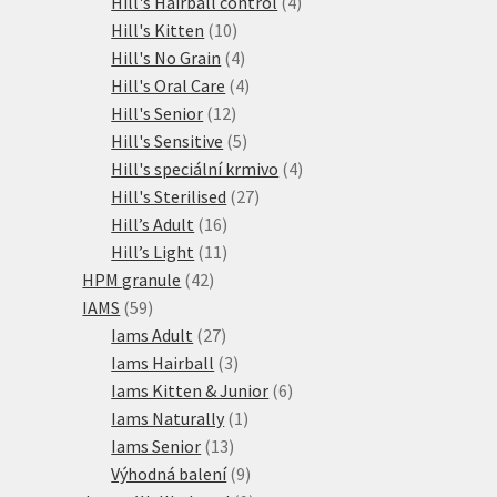
produktů
4
Hill's Hairball control
4
10
produkty
Hill's Kitten
10
produktů
4
Hill's No Grain
4
produkty
4
Hill's Oral Care
4
12
produkty
Hill's Senior
12
produktů
5
Hill's Sensitive
5
produktů
4
Hill's speciální krmivo
4
27
produkty
Hill's Sterilised
27
16
produktů
Hill’s Adult
16
produktů
11
Hill’s Light
11
42
produktů
HPM granule
42
59
produktů
IAMS
59
produktů
27
Iams Adult
27
produktů
3
Iams Hairball
3
produkty
6
Iams Kitten & Junior
6
1
produktů
Iams Naturally
1
13
produkt
Iams Senior
13
produktů
9
Výhodná balení
9