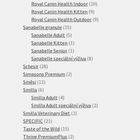
produktů
10
Royal Canin Health Indoor
10
9
produktů
Royal Canin Health Kitten
9
produktů
9
Royal Canin Health Outdoor
9
15
produktů
Sanabelle granule
15
produktů
5
Sanabelle Adult
5
produktů
1
Sanabelle Kitten
1
1
produkt
Sanabelle Senior
1
produkt
8
Sanabelle speciální výživa
8
28
produktů
Schesir
28
produktů
2
Simpsons Premium
2
12
produkty
Směsi
12
6
produktů
Smilla
6
produktů
4
Smilla Adult
4
produkty
2
Smilla Adult speciální výživa
2
2
produkty
Smilla Veterinary Diet
2
21
produkty
SPECIFIC
21
produktů
15
Taste of the Wild
15
produktů
2
Thrive PremiumPlus
2