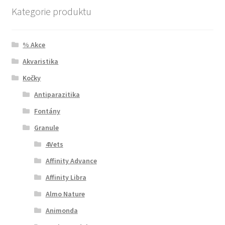
Kategorie produktu
% Akce
Akvaristika
Kočky
Antiparazitika
Fontány
Granule
4Vets
Affinity Advance
Affinity Libra
Almo Nature
Animonda