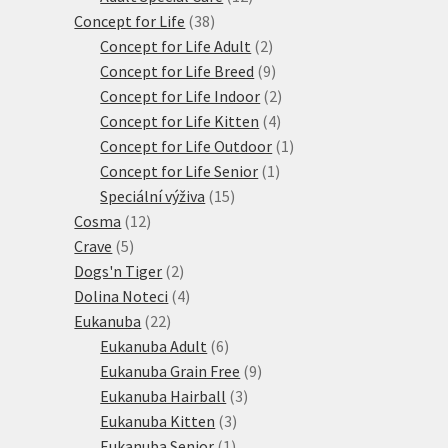
38
produktů
Concept for Life
38
produktů
2
Concept for Life Adult
2
produkty
9
Concept for Life Breed
9
produktů
2
Concept for Life Indoor
2
4
produkty
Concept for Life Kitten
4
produkty
1
Concept for Life Outdoor
1
1
produkt
Concept for Life Senior
1
15
produkt
Speciální výživa
15
12
produktů
Cosma
12
5
produktů
Crave
5
produktů
2
Dogs'n Tiger
2
produkty
4
Dolina Noteci
4
22
produkty
Eukanuba
22
produktů
6
Eukanuba Adult
6
produktů
9
Eukanuba Grain Free
9
3
produktů
Eukanuba Hairball
3
3
produkty
Eukanuba Kitten
3
1
produkty
Eukanuba Senior
1