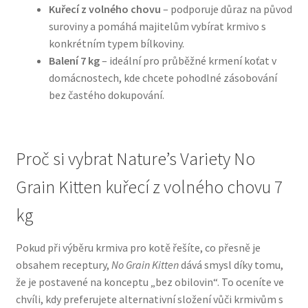
Kuřecí z volného chovu
– podporuje důraz na původ
suroviny a pomáhá majitelům vybírat krmivo s
N&D Farmina pro psy — Italské holistic krmivo
konkrétním typem bílkoviny.
Balení 7 kg
– ideální pro průběžné krmení koťat v
Oblečky pro psy
domácnostech, kde chcete pohodlné zásobování
bez častého dokupování.
Pamlsky pro psy
Pelíšky pro psy
Proč si vybrat Nature’s Variety No
Ortopedické pelíšky
Grain Kitten kuřecí z volného chovu 7
kg
Přepravky pro psy
Pokud při výběru krmiva pro kotě řešíte, co přesně je
Purizon pro psy — Vysoký obsah masa, bez obilovin
obsahem receptury,
No Grain Kitten
dává smysl díky tomu,
že je postavené na konceptu „bez obilovin“. To oceníte ve
Royal Canin pro psy
chvíli, kdy preferujete alternativní složení vůči krmivům s