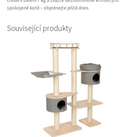
chovu v balení 7 kg a zvažte bezobilninové krmivo pro
spokojené kotě – objednejte ještě dnes.
Související produkty