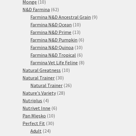
10
produktů
Monge
10
produktů
62
N&D Farmina
62
produktů
9
Farmina N&D Ancestral Grain
9
10
produktů
Farmina N&D Ocean
10
13
produktů
Farmina N&D Prime
13
produktů
6
Farmina N&D Pumpkin
6
10
produktů
Farmina N&D Quinoa
10
produktů
6
Farmina N&D Tropical
6
produktů
8
Farmina Vet Life Feline
8
10
produktů
Natural Greatness
10
30
produktů
Natural Trainer
30
produktů
26
Natural Trainer
26
28
produktů
Nature's Variety
28
4
produktů
Nutriplus
4
produkty
6
Nutrivet Inne
6
10
produktů
Pan Mięsko
10
30
produktů
Perfect Fit
30
24
produktů
Adult
24