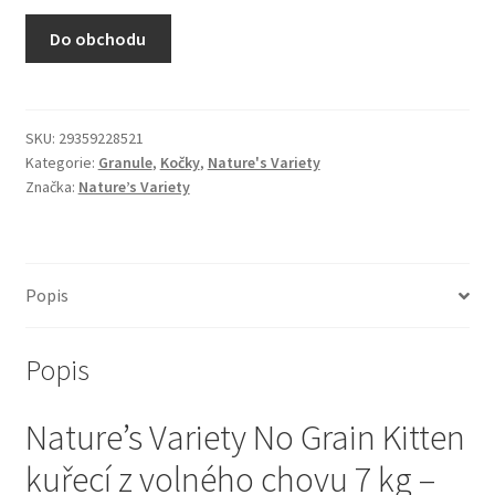
N&D Farmina pro kočky — Italské holistic krmivo
Do obchodu
Odpočívadla pro kočky
Pamlsky pro kočky
SKU:
29359228521
Kategorie:
Granule
,
Kočky
,
Nature's Variety
Značka:
Nature’s Variety
Purizon pro kočky
Royal Canin pro kočky
Popis
Škrabadla pro kočky
Popis
Veterinární dieta pro kočky
Nature’s Variety No Grain Kitten
Vše pro psy — Krmivo, doplňky, vybavení
kuřecí z volného chovu 7 kg –
Boudy a výběhy