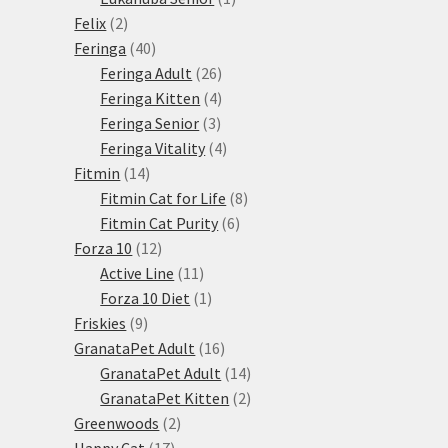
2
produkt
Felix
2
produkty
40
Feringa
40
produktů
26
Feringa Adult
26
produktů
4
Feringa Kitten
4
3
produkty
Feringa Senior
3
produkty
4
Feringa Vitality
4
14
produkty
Fitmin
14
produktů
8
Fitmin Cat for Life
8
6
produktů
Fitmin Cat Purity
6
12
produktů
Forza 10
12
produktů
11
Active Line
11
produktů
1
Forza 10 Diet
1
9
produkt
Friskies
9
produktů
16
GranataPet Adult
16
produktů
14
GranataPet Adult
14
produktů
2
GranataPet Kitten
2
2
produkty
Greenwoods
2
17
produkty
Happy Cat
17