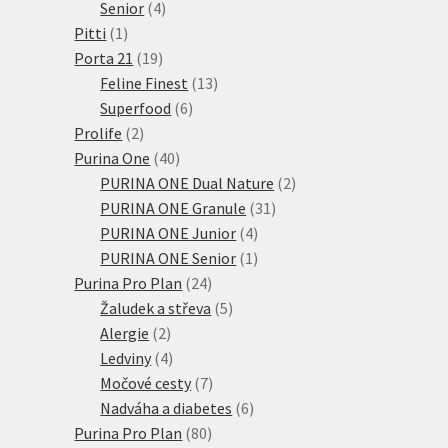
4
produktů
Senior
4
1
produkty
Pitti
1
produkt
19
Porta 21
19
produktů
13
Feline Finest
13
6
produktů
Superfood
6
2
produktů
Prolife
2
produkty
40
Purina One
40
produktů
2
PURINA ONE Dual Nature
2
31
produkty
PURINA ONE Granule
31
4
produktů
PURINA ONE Junior
4
produkty
1
PURINA ONE Senior
1
24
produkt
Purina Pro Plan
24
produktů
5
Žaludek a střeva
5
2
produktů
Alergie
2
produkty
4
Ledviny
4
produkty
7
Močové cesty
7
produktů
6
Nadváha a diabetes
6
80
produktů
Purina Pro Plan
80