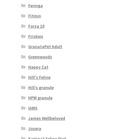
Feringa
Fitmin
Forza 10
Friskies
GranataPet Adult
Greenwoods
Happy Cat
Hill's Feline
Hill’s granule
HPM granule
IAMS
James Wellbeloved
Josera
Kattovit Feline Diet