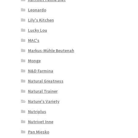
Leonardo
Lily's Kitchen
Lucky Lou
MAC's
Markus-Mühle Beutenah
Monge
N&D Farmina
Natural Greatness
Natural Trainer
Nature's Variety
Nutriplus
Nutrivet Inne
Pan Mięsko