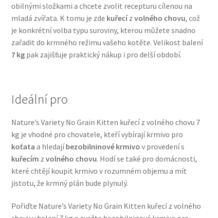
obilnými složkami a chcete zvolit recepturu cílenou na
Veterinární dieta pro psy
mladá zvířata. K tomu je zde
kuřecí
z
volného chovu
, což
je konkrétní volba typu suroviny, kterou můžete snadno
Vodítka a obojky
zařadit do krmného režimu vašeho kotěte. Velikost balení
7 kg
pak zajišťuje praktický nákup i pro delší období.
Wolf of Wilderness
Ideální pro
Nature’s Variety No Grain Kitten kuřecí z volného chovu 7
kg je vhodné pro chovatele, kteří vybírají krmivo pro
koťata
a hledají
bezobilninové krmivo
v provedení s
kuřecím
z
volného chovu
. Hodí se také pro domácnosti,
které chtějí koupit krmivo v rozumném objemu a mít
jistotu, že krmný plán bude plynulý.
Pořiďte Nature’s Variety No Grain Kitten kuřecí z volného