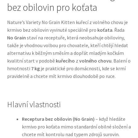
bez obilovin pro koťata
Bozita pro psy — Švédské krmivo s nordickou kvalitou
Nature’s Variety No Grain Kitten kuřecí z volného chovu je
krmivo bez obilovin vyvinuté speciálně pro
koťata
. Řada
Brit pro psy
No Grain
staví na receptuře, která neobsahuje obiloviny,
takže je vhodnou volbou pro chovatele, kteří chtějí hledat
Granule pro psy
alternativu k běžným směsím a dopřát mladým kočkám
kvalitní start v podobě
kuřecího
z
volného chovu
. Balení o
Natural Trainer pro psy — Italské krmivo s
hmotnosti
7 kg
je praktické pro domácnosti, kde se krmí
přírodními složkami
pravidelně a chcete mít krmivo dlouhodobě po ruce.
Happy Dog — Německá kvalita a přirozené složení
Hlavní vlastnosti
Hill’s pro psy
Receptura bez obilovin (No Grain)
– když hledáte
Hračky pro psy
krmivo pro koťata mimo standardní obilné složení a
chcete mít kontrolu nad typem zdrojů surovin.
Konzervy a kapsičky pro psy