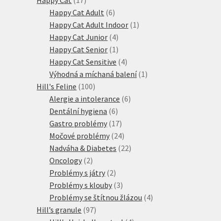
produktů
6
Happy Cat Adult
6
produktů
1
Happy Cat Adult Indoor
1
4
produkt
Happy Cat Junior
4
produkty
1
Happy Cat Senior
1
produkt
4
Happy Cat Sensitive
4
produkty
1
Výhodná a míchaná balení
1
100
produkt
Hill's Feline
100
produktů
6
Alergie a intolerance
6
6
produktů
Dentální hygiena
6
produktů
17
Gastro problémy
17
produktů
24
Močové problémy
24
produktů
22
Nadváha & Diabetes
22
2
produktů
Oncology
2
produkty
2
Problémy s játry
2
produkty
3
Problémy s klouby
3
produkty
4
Problémy se štítnou žlázou
4
97
produkty
Hill’s granule
97