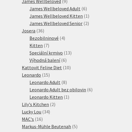
produktů
9
James Wellbeloved
9
produktů
6
James Wellbeloved Adult
6
produktů
1
James Wellbeloved Kitten
1
2
produkt
James Wellbeloved Senior
2
36
produkty
Josera
36
produktů
4
Bezobilninové
4
7
produkty
Kitten
7
produktů
13
Speciální krmivo
13
6
produktů
Výhodná balení
6
produktů
10
Kattovit Feline Diet
10
15
produktů
Leonardo
15
produktů
8
Leonardo Adult
8
produktů
6
Leonardo Adult bez obilovin
6
1
produktů
Leonardo Kitten
1
2
produkt
Lily's Kitchen
2
34
produkty
Lucky Lou
34
16
produktů
MAC's
16
produktů
5
Markus-Mühle Beutenah
5