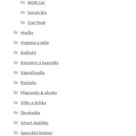
WOW Cat
Yarrah Bio
Ziwi Peak
Hračky
Hygiena a péče
Kočkolit
Konzervy a kapsičky
Odpočívadla
Pamlsky
Přepravky & obojky
Síťky a dvírka
Škrabadla
Smart doplňky
Speciální krmivo