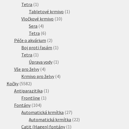
1
produkt
Tetra
1
produkt
1
Tabletové krmivo
1
10
produkt
Vločkové krmivo
10
4
produktů
Sera
4
produkty
6
Tetra
6
produktů
2
Péče o akvárium
2
produkty
1
Boj proti řasám
1
1
produkt
Tetra
1
produkt
1
Úprava vody
1
4
produkt
Vše pro želvy
4
produkty
4
Krmivo pro želvy
4
5582
produkty
Kočky
5582
produktů
1
Antiparazitika
1
1
produkt
Frontline
1
104
produkt
Fontány
104
produktů
27
Automatická krmítka
27
produktů
22
Automatická krmítka
22
1
produktů
Catit (Hagen) fontány
1