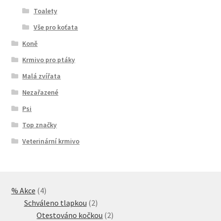
Toalety
Vše pro koťata
Koně
Krmivo pro ptáky
Malá zvířata
Nezařazené
Psi
Top značky
Veterinární krmivo
4
% Akce
4
produkty
2
Schváleno tlapkou
2
produkty
2
Otestováno kočkou
2