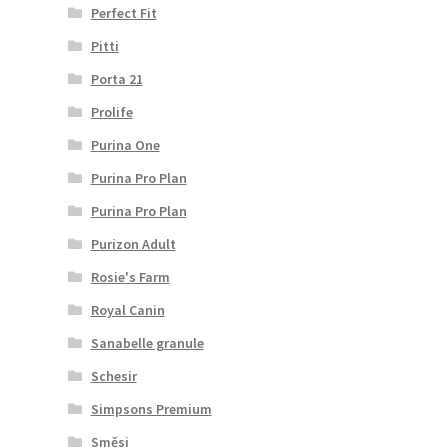
Perfect Fit
Pitti
Porta 21
Prolife
Purina One
Purina Pro Plan
Purina Pro Plan
Purizon Adult
Rosie's Farm
Royal Canin
Sanabelle granule
Schesir
Simpsons Premium
Směsi