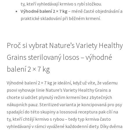
ty, kteří vyhledávají krmivo s rybí složkou.
Výhodné balení 2 × 7 kg
– méně časté objednávání a
N&D Farmina pro psy — Italské holistic krmivo
praktické skladování při běžném krmení.
Oblečky pro psy
Proč si vybrat Nature’s Variety Healthy
Pamlsky pro psy
Grains sterilovaný losos – výhodné
Pelíšky pro psy
balení 2 × 7 kg
Ortopedické pelíšky
Výhodné balení 2 × 7 kg je ideální, když už víte, že vašemu
psovi vyhovuje linie Nature’s Variety Healthy Grains a
Přepravky pro psy
chcete si udržet plynulý režim krmení bez zbytečných
nákupních pauz. Sterilized varianta je koncipovaná pro psy
Purizon pro psy — Vysoký obsah masa, bez obilovin
spadající do této skupiny a lososová receptura pak cílí na
ty, kteří chtějí krmivo s rybou – tedy typ krmiva často
Royal Canin pro psy
vyhledávaný v rámci vyvážené každodenní diety. Díky dvěma