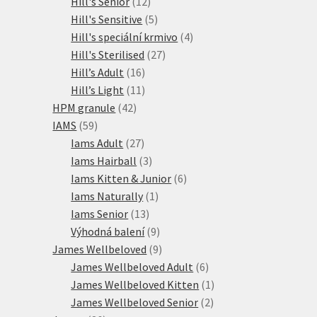
12
produkty
Hill's Senior
12
produktů
5
Hill's Sensitive
5
produktů
4
Hill's speciální krmivo
4
27
produkty
Hill's Sterilised
27
16
produktů
Hill’s Adult
16
produktů
11
Hill’s Light
11
42
produktů
HPM granule
42
59
produktů
IAMS
59
produktů
27
Iams Adult
27
produktů
3
Iams Hairball
3
produkty
6
Iams Kitten & Junior
6
1
produktů
Iams Naturally
1
13
produkt
Iams Senior
13
produktů
9
Výhodná balení
9
produktů
9
James Wellbeloved
9
produktů
6
James Wellbeloved Adult
6
produktů
1
James Wellbeloved Kitten
1
2
produkt
James Wellbeloved Senior
2