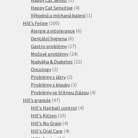
produkt
4
Happy Cat Sensitive
4
produkty
1
Výhodná a míchaná balení
1
100
produkt
Hill's Feline
100
produktů
6
Alergie a intolerance
6
6
produktů
Dentální hygiena
6
produktů
17
Gastro problémy
17
produktů
24
Močové problémy
24
produktů
22
Nadváha & Diabetes
22
2
produktů
Oncology
2
produkty
2
Problémy s játry
2
produkty
3
Problémy s klouby
3
produkty
4
Problémy se štítnou žlázou
4
97
produkty
Hill’s granule
97
produktů
4
Hill's Hairball control
4
10
produkty
Hill's Kitten
10
produktů
4
Hill's No Grain
4
produkty
4
Hill's Oral Care
4