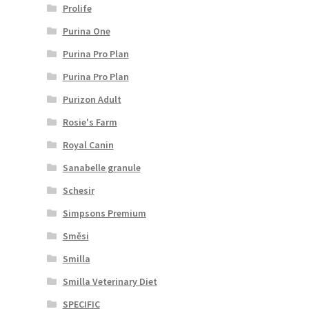
Prolife
Purina One
Purina Pro Plan
Purina Pro Plan
Purizon Adult
Rosie's Farm
Royal Canin
Sanabelle granule
Schesir
Simpsons Premium
Směsi
Smilla
Smilla Veterinary Diet
SPECIFIC