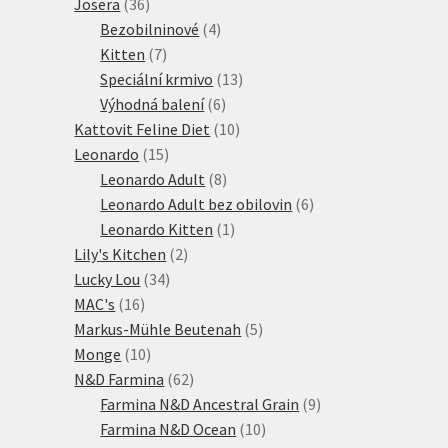
36
produkty
Josera
36
produktů
4
Bezobilninové
4
7
produkty
Kitten
7
produktů
13
Speciální krmivo
13
6
produktů
Výhodná balení
6
produktů
10
Kattovit Feline Diet
10
15
produktů
Leonardo
15
produktů
8
Leonardo Adult
8
produktů
6
Leonardo Adult bez obilovin
6
1
produktů
Leonardo Kitten
1
2
produkt
Lily's Kitchen
2
34
produkty
Lucky Lou
34
16
produktů
MAC's
16
produktů
5
Markus-Mühle Beutenah
5
10
produktů
Monge
10
produktů
62
N&D Farmina
62
produktů
9
Farmina N&D Ancestral Grain
9
10
produktů
Farmina N&D Ocean
10