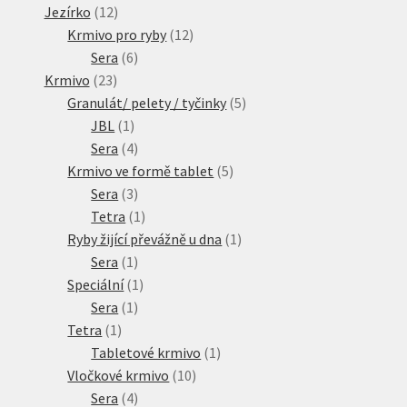
produktů
12
Jezírko
12
produktů
12
Krmivo pro ryby
12
6
produktů
Sera
6
23
produktů
Krmivo
23
produktů
5
Granulát/ pelety / tyčinky
5
1
produktů
JBL
1
produkt
4
Sera
4
produkty
5
Krmivo ve formě tablet
5
3
produktů
Sera
3
produkty
1
Tetra
1
produkt
1
Ryby žijící převážně u dna
1
1
produkt
Sera
1
produkt
1
Speciální
1
1
produkt
Sera
1
1
produkt
Tetra
1
produkt
1
Tabletové krmivo
1
10
produkt
Vločkové krmivo
10
4
produktů
Sera
4