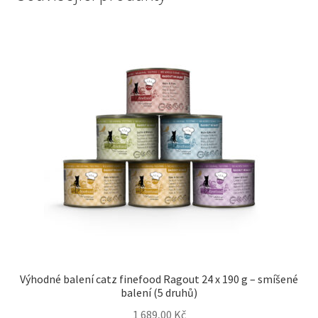
Výhodné balení catz finefood Ragout 24 x 190 g – smíšené
balení (5 druhů)
1 689,00
Kč