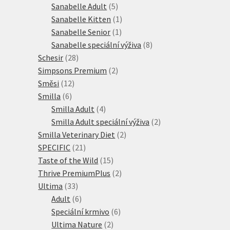
produktů
5
Sanabelle Adult
5
produktů
1
Sanabelle Kitten
1
1
produkt
Sanabelle Senior
1
produkt
8
Sanabelle speciální výživa
8
28
produktů
Schesir
28
produktů
2
Simpsons Premium
2
12
produkty
Směsi
12
6
produktů
Smilla
6
produktů
4
Smilla Adult
4
produkty
2
Smilla Adult speciální výživa
2
2
produkty
Smilla Veterinary Diet
2
21
produkty
SPECIFIC
21
produktů
15
Taste of the Wild
15
produktů
2
Thrive PremiumPlus
2
33
produkty
Ultima
33
produktů
6
Adult
6
produktů
6
Speciální krmivo
6
2
produktů
Ultima Nature
2