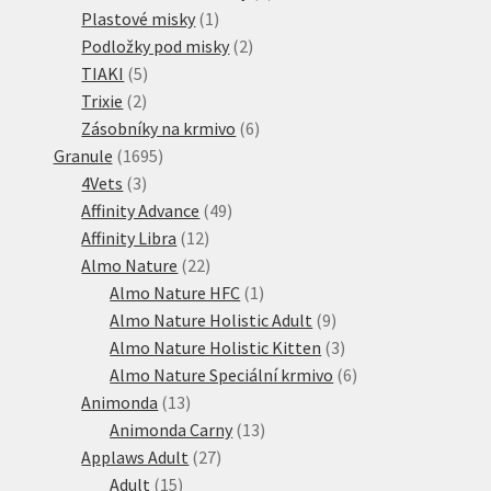
1
produkty
Plastové misky
1
produkt
2
Podložky pod misky
2
5
produkty
TIAKI
5
2
produktů
Trixie
2
produkty
6
Zásobníky na krmivo
6
1695
produktů
Granule
1695
3
produktů
4Vets
3
produkty
49
Affinity Advance
49
12
produktů
Affinity Libra
12
produktů
22
Almo Nature
22
produktů
1
Almo Nature HFC
1
produkt
9
Almo Nature Holistic Adult
9
produktů
3
Almo Nature Holistic Kitten
3
produkty
6
Almo Nature Speciální krmivo
6
13
produktů
Animonda
13
produktů
13
Animonda Carny
13
27
produktů
Applaws Adult
27
15
produktů
Adult
15