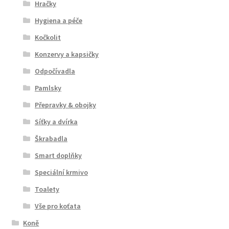
Hračky
Hygiena a péče
Kočkolit
Konzervy a kapsičky
Odpočívadla
Pamlsky
Přepravky & obojky
Síťky a dvírka
Škrabadla
Smart doplňky
Speciální krmivo
Toalety
Vše pro koťata
Koně