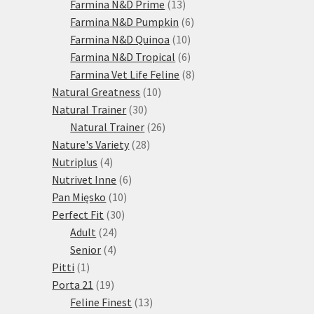
13
produktů
Farmina N&D Prime
13
produktů
6
Farmina N&D Pumpkin
6
10
produktů
Farmina N&D Quinoa
10
produktů
6
Farmina N&D Tropical
6
produktů
8
Farmina Vet Life Feline
8
10
produktů
Natural Greatness
10
30
produktů
Natural Trainer
30
produktů
26
Natural Trainer
26
28
produktů
Nature's Variety
28
4
produktů
Nutriplus
4
produkty
6
Nutrivet Inne
6
10
produktů
Pan Mięsko
10
30
produktů
Perfect Fit
30
24
produktů
Adult
24
4
produktů
Senior
4
1
produkty
Pitti
1
produkt
19
Porta 21
19
produktů
13
Feline Finest
13