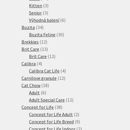
produktů
3
Kitten
3
3
produkty
Senior
3
produkty
6
Výhodná balení
6
34
produktů
Bozita
34
produktů
30
Bozita Feline
30
12
produktů
Brekkies
12
produktů
13
Brit Care
13
produktů
12
Brit Care
12
4
produktů
Calibra
4
produkty
4
Calibra Cat Life
4
12
produkty
Carnilove granule
12
18
produktů
Cat Chow
18
6
produktů
Adult
6
produktů
12
Adult Special Care
12
38
produktů
Concept for Life
38
produktů
2
Concept for Life Adult
2
produkty
9
Concept for Life Breed
9
produktů
2
Concept for Life Indoor
2