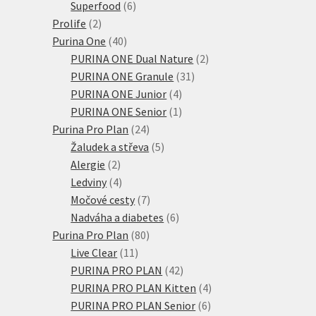
6
produktů
Superfood
6
2
produktů
Prolife
2
produkty
40
Purina One
40
produktů
2
PURINA ONE Dual Nature
2
31
produkty
PURINA ONE Granule
31
4
produktů
PURINA ONE Junior
4
produkty
1
PURINA ONE Senior
1
24
produkt
Purina Pro Plan
24
produktů
5
Žaludek a střeva
5
2
produktů
Alergie
2
produkty
4
Ledviny
4
produkty
7
Močové cesty
7
produktů
6
Nadváha a diabetes
6
80
produktů
Purina Pro Plan
80
11
produktů
Live Clear
11
produktů
42
PURINA PRO PLAN
42
produktů
4
PURINA PRO PLAN Kitten
4
6
produkty
PURINA PRO PLAN Senior
6