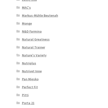
MAC's
Markus-Mühle Beutenah
Monge
N&D Farmina
Natural Greatness
Natural Trainer
Nature's Variety
Nutriplus
Nutrivet Inne
Pan Mięsko
Perfect Fit
Pitti
Porta 21