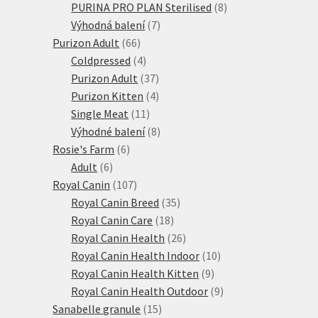
produktů
8
PURINA PRO PLAN Sterilised
8
7
produktů
Výhodná balení
7
66
produktů
Purizon Adult
66
produktů
4
Coldpressed
4
produkty
37
Purizon Adult
37
produktů
4
Purizon Kitten
4
11
produkty
Single Meat
11
produktů
8
Výhodné balení
8
6
produktů
Rosie's Farm
6
6
produktů
Adult
6
produktů
107
Royal Canin
107
produktů
35
Royal Canin Breed
35
18
produktů
Royal Canin Care
18
produktů
26
Royal Canin Health
26
produktů
10
Royal Canin Health Indoor
10
9
produktů
Royal Canin Health Kitten
9
produktů
9
Royal Canin Health Outdoor
9
15
produktů
Sanabelle granule
15