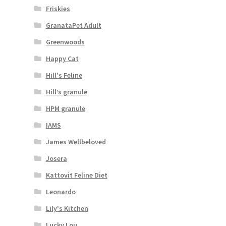
Friskies
GranataPet Adult
Greenwoods
Happy Cat
Hill's Feline
Hill’s granule
HPM granule
IAMS
James Wellbeloved
Josera
Kattovit Feline Diet
Leonardo
Lily's Kitchen
Lucky Lou