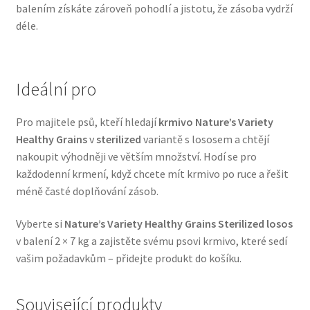
balením získáte zároveň pohodlí a jistotu, že zásoba vydrží
Veterinární dieta pro psy
déle.
Vodítka a obojky
Ideální pro
Wolf of Wilderness
Pro majitele psů, kteří hledají
krmivo Nature’s Variety
Healthy Grains
v
sterilized
variantě s lososem a chtějí
nakoupit výhodněji ve větším množství. Hodí se pro
každodenní krmení, když chcete mít krmivo po ruce a řešit
méně časté doplňování zásob.
Vyberte si
Nature’s Variety Healthy Grains Sterilized losos
v balení 2 × 7 kg a zajistěte svému psovi krmivo, které sedí
vašim požadavkům – přidejte produkt do košíku.
Související produkty