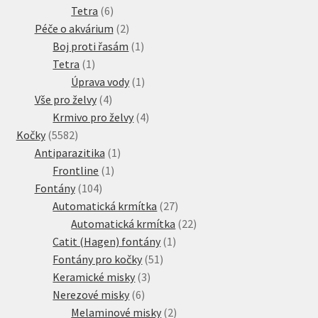
produkty
6
Tetra
6
produktů
2
Péče o akvárium
2
produkty
1
Boj proti řasám
1
1
produkt
Tetra
1
produkt
1
Úprava vody
1
4
produkt
Vše pro želvy
4
produkty
4
Krmivo pro želvy
4
5582
produkty
Kočky
5582
produktů
1
Antiparazitika
1
1
produkt
Frontline
1
104
produkt
Fontány
104
produktů
27
Automatická krmítka
27
produktů
22
Automatická krmítka
22
1
produktů
Catit (Hagen) fontány
1
51
produkt
Fontány pro kočky
51
3
produktů
Keramické misky
3
6
produkty
Nerezové misky
6
produktů
2
Melaminové misky
2