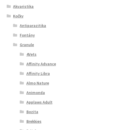
Akvaristika
Kočky
Antiparazitika
Fontány
Granule
4Vets
Affinity Advance
Affinity Libra
Almo Nature
Animonda
Applaws Adult
Bozita
Brekkies