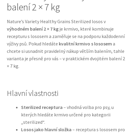
balení 2 × 7 kg
Bozita pro psy — Švédské krmivo s nordickou kvalitou
Nature’s Variety Healthy Grains Sterilized losos v
výhodném balení 2 × 7 kg
je krmivo, které kombinuje
Brit pro psy
recepturu s lososem a zaměřuje se na podporu každodenní
výživy psů. Pokud hledáte
kvalitní krmivo s lososem
a
Granule pro psy
chcete si usnadnit pravidelný nákup větším balením, tahle
varianta je přesně pro vás – v praktickém dvojitém balení 2
Natural Trainer pro psy — Italské krmivo s
× 7 kg.
přírodními složkami
Happy Dog — Německá kvalita a přirozené složení
Hlavní vlastnosti
Hill’s pro psy
Sterilized receptura
– vhodná volba pro psy, u
kterých hledáte krmivo určené pro kategorii
Hračky pro psy
„sterilized“.
Losos jako hlavní složka
– receptura s lososem pro
Konzervy a kapsičky pro psy