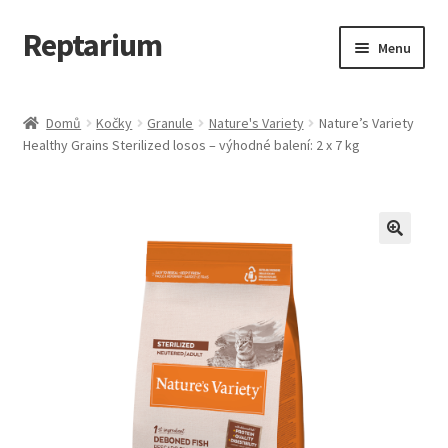
Reptarium
Přeskočit
Přejít
Menu
na
k
navigaci
obsahu
Úvodní stránka
webu
Domů
Kočky
Granule
Nature's Variety
Nature’s Variety
Healthy Grains Sterilized losos – výhodné balení: 2 x 7 kg
Košík
Malá zvířata — Klece, krmivo, vybavení
Můj účet
Obchod
Pokladna
Vše pro kočky