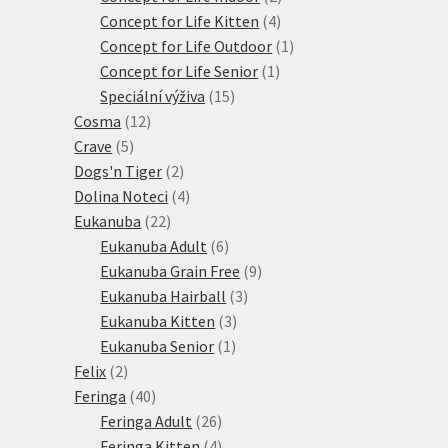
4
produkty
Concept for Life Kitten
4
produkty
1
Concept for Life Outdoor
1
1
produkt
Concept for Life Senior
1
15
produkt
Speciální výživa
15
12
produktů
Cosma
12
5
produktů
Crave
5
produktů
2
Dogs'n Tiger
2
produkty
4
Dolina Noteci
4
22
produkty
Eukanuba
22
produktů
6
Eukanuba Adult
6
produktů
9
Eukanuba Grain Free
9
3
produktů
Eukanuba Hairball
3
3
produkty
Eukanuba Kitten
3
1
produkty
Eukanuba Senior
1
2
produkt
Felix
2
produkty
40
Feringa
40
produktů
26
Feringa Adult
26
produktů
4
Feringa Kitten
4