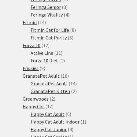
3
produkty
Feringa Senior
3
produkty
4
Feringa Vitality
4
14
produkty
Fitmin
14
produktů
8
Fitmin Cat for Life
8
6
produktů
Fitmin Cat Purity
6
12
produktů
Forza 10
12
produktů
11
Active Line
11
produktů
1
Forza 10 Diet
1
9
produkt
Friskies
9
produktů
16
GranataPet Adult
16
produktů
14
GranataPet Adult
14
produktů
2
GranataPet Kitten
2
2
produkty
Greenwoods
2
17
produkty
Happy Cat
17
produktů
6
Happy Cat Adult
6
produktů
1
Happy Cat Adult Indoor
1
4
produkt
Happy Cat Junior
4
produkty
1
Happy Cat Senior
1