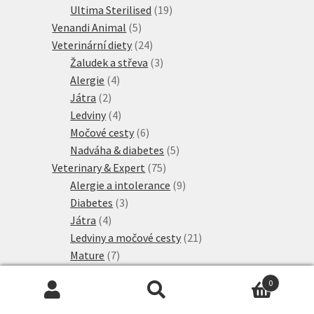
produkty
19
Ultima Sterilised
19
5
produktů
Venandi Animal
5
produktů
24
Veterinární diety
24
produktů
3
Žaludek a střeva
3
4
produkty
Alergie
4
2
produkty
Játra
2
produkty
4
Ledviny
4
produkty
6
Močové cesty
6
produktů
5
Nadváha & diabetes
5
75
produktů
Veterinary & Expert
75
produktů
9
Alergie a intolerance
9
3
produktů
Diabetes
3
4
produkty
Játra
4
produkty
21
Ledviny a močové cesty
21
7
produktů
Mature
7
produktů
4
Neutered
4
0
produkty
3
Péče o zuby
3
Hledat:
Hledat
produkty
2
Pro zdravé klouby
2