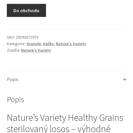
N&D Farmina pro kočky — Italské holistic krmivo
Do obchodu
Odpočívadla pro kočky
Pamlsky pro kočky
SKU:
29392671073
Kategorie:
Granule
,
Kočky
,
Nature's Variety
Značka:
Nature’s Variety
Purizon pro kočky
Royal Canin pro kočky
Popis
Škrabadla pro kočky
Popis
Veterinární dieta pro kočky
Nature’s Variety Healthy Grains
Vše pro psy — Krmivo, doplňky, vybavení
sterilovaný losos – výhodné
Boudy a výběhy