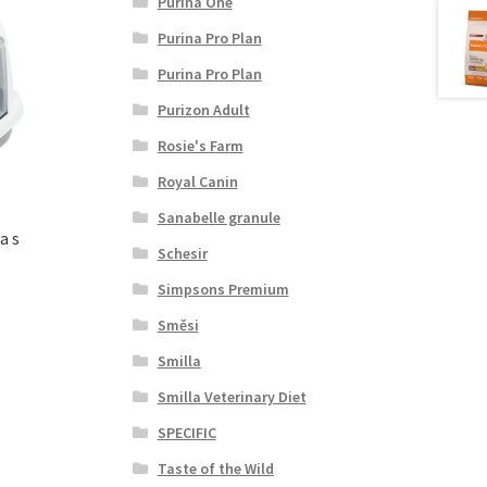
Purina One
Purina Pro Plan
Purina Pro Plan
Purizon Adult
Rosie's Farm
Royal Canin
Sanabelle granule
a s
Schesir
Simpsons Premium
Směsi
Smilla
Smilla Veterinary Diet
SPECIFIC
Taste of the Wild