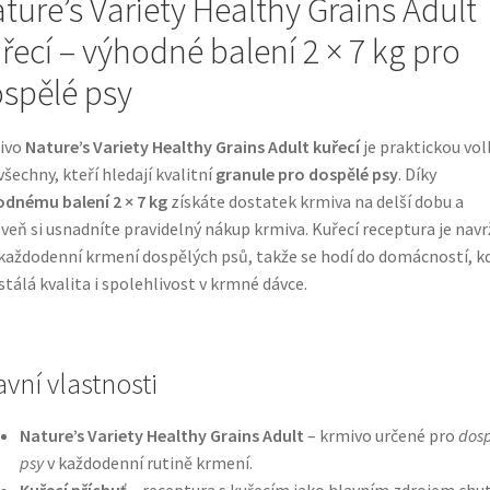
ture’s Variety Healthy Grains Adult
řecí – výhodné balení 2 × 7 kg pro
spělé psy
ivo
Nature’s Variety Healthy Grains Adult kuřecí
je praktickou vo
všechny, kteří hledají kvalitní
granule pro dospělé psy
. Díky
dnému balení 2 × 7 kg
získáte dostatek krmiva na delší dobu a
veň si usnadníte pravidelný nákup krmiva. Kuřecí receptura je nav
každodenní krmení dospělých psů, takže se hodí do domácností, k
 stálá kvalita i spolehlivost v krmné dávce.
avní vlastnosti
Nature’s Variety Healthy Grains Adult
– krmivo určené pro
dos
psy
v každodenní rutině krmení.
Kuřecí příchuť
– receptura s kuřecím jako hlavním zdrojem chut