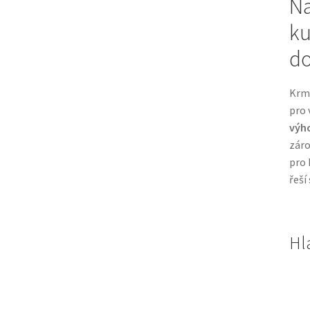
Na
ku
do
Krm
pro 
výho
záro
pro 
řeší
Hl