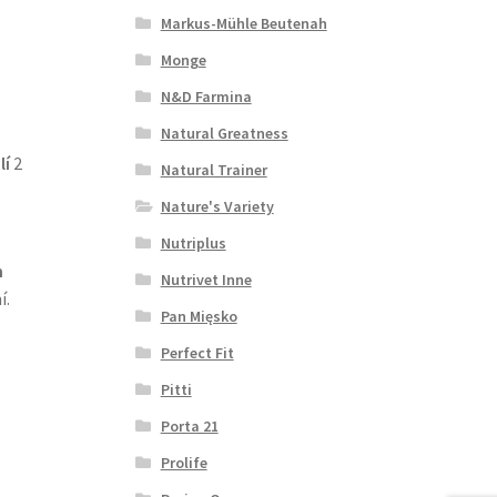
Markus-Mühle Beutenah
Monge
N&D Farmina
Natural Greatness
lí
2
Natural Trainer
Nature's Variety
Nutriplus
m
Nutrivet Inne
í.
Pan Mięsko
Perfect Fit
Pitti
Porta 21
Prolife