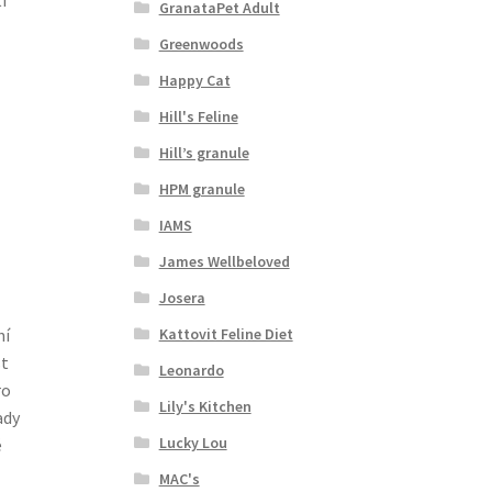
GranataPet Adult
Greenwoods
Happy Cat
Hill's Feline
Hill’s granule
HPM granule
IAMS
James Wellbeloved
Josera
Kattovit Feline Diet
ní
st
Leonardo
ro
Lily's Kitchen
ady
Lucky Lou
é
MAC's