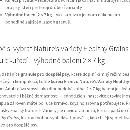
pro psy, kteří preferují drůbeží varianty.
Výhodné balení 2 × 7 kg
– více krmiva v jednom nákupu pro
pohodlné zajištění zásob granulí.
oč si vybrat Nature’s Variety Healthy Grains
ult kuřecí – výhodné balení 2 × 7 kg
ud sháníte
granule pro dospělé psy
, které doplní krmný režim bez
ečných komplikací, tohle
kuřecí krmivo Nature’s Variety Healthy
ns Adult
dává smysl jako dlouhodobá volba.
2 × 7 kg
balení je ideál
chovatele i běžné domácnosti – jednoduše si nastavíte pravidelno
pu a zároveň máte po ruce krmivo, když ho zrovna potřebujete. P
ušky značky Nature’s Variety jde navíc o variantu, která spadá do ř
thy Grains
, kterou mohou vyhledávat právě ti, kdo chtějí spolehliv
vo pro dospělé psy.