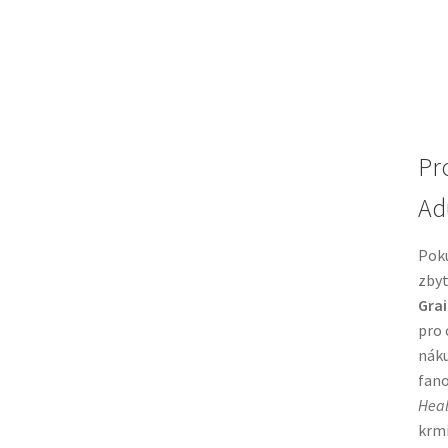
Pr
Ad
Pok
zbyt
Grai
pro 
náku
fano
Heal
krmi