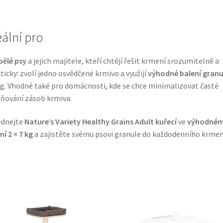
eální pro
ělé psy
a jejich majitele, kteří chtějí řešit krmení srozumitelně a
ticky: zvolí jedno osvědčené krmivo a využijí
výhodné balení granu
kg. Vhodné také pro domácnosti, kde se chce minimalizovat časté
ňování zásob krmiva.
ednejte
Nature’s Variety Healthy Grains Adult kuřecí
ve
výhodné
ní 2 × 7 kg
a zajistěte svému psovi granule do každodenního krmen