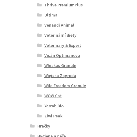
Thrive PremiumPlus
Ultima
Venandi Animal
Veterinární diety
Veterinary & Expert
Visán Optimanova
Whiskas Granule
Wiejska Zagroda
Wild Freedom Granule
WOW Cat
Yarrah Bio
Ziwi Peak
Hračky
Hygiena a péče