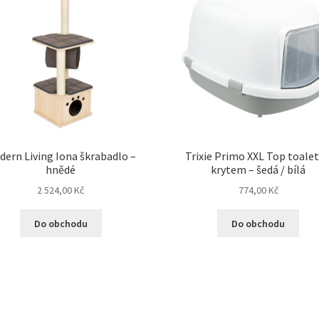
dern Living Iona škrabadlo –
Trixie Primo XXL Top toalet
hnědé
krytem – šedá / bílá
2 524,00
Kč
774,00
Kč
Do obchodu
Do obchodu