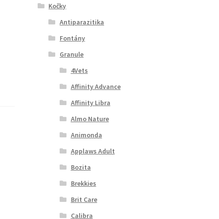
Kočky
Antiparazitika
Fontány
Granule
4Vets
Affinity Advance
Affinity Libra
Almo Nature
Animonda
Applaws Adult
Bozita
Brekkies
Brit Care
Calibra