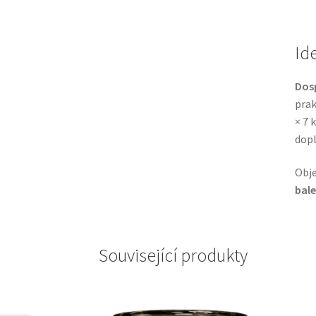
Id
Dosp
prak
× 7 
dopl
Obj
bale
Související produkty