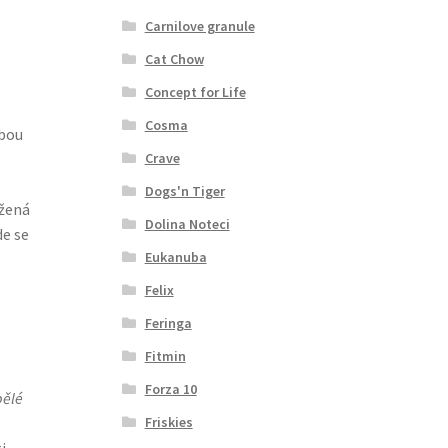
Carnilove granule
Cat Chow
Concept for Life
Cosma
lbou
Crave
Dogs'n Tiger
ržená
Dolina Noteci
de se
Eukanuba
Felix
Feringa
Fitmin
Forza 10
pělé
Friskies
i