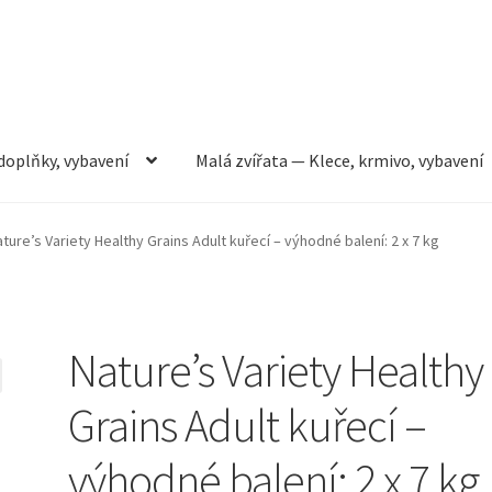
doplňky, vybavení
Malá zvířata — Klece, krmivo, vybavení
rmivo, vybavení
Můj účet
Obchod
Pokladna
Vše pro kočky
ture’s Variety Healthy Grains Adult kuřecí – výhodné balení: 2 x 7 kg
Nature’s Variety Healthy
Grains Adult kuřecí –
výhodné balení: 2 x 7 kg