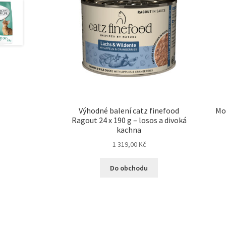
Výhodné balení catz finefood
Mo
Ragout 24 x 190 g – losos a divoká
kachna
1 319,00
Kč
Do obchodu