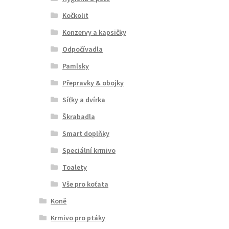
Kočkolit
Konzervy a kapsičky
Odpočívadla
Pamlsky
Přepravky & obojky
Síťky a dvírka
Škrabadla
Smart doplňky
Speciální krmivo
Toalety
Vše pro koťata
Koně
Krmivo pro ptáky