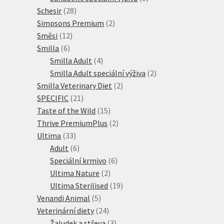
28
produktů
Schesir
28
produktů
2
Simpsons Premium
2
12
produkty
Směsi
12
6
produktů
Smilla
6
produktů
4
Smilla Adult
4
produkty
2
Smilla Adult speciální výživa
2
2
produkty
Smilla Veterinary Diet
2
21
produkty
SPECIFIC
21
produktů
15
Taste of the Wild
15
produktů
2
Thrive PremiumPlus
2
33
produkty
Ultima
33
produktů
6
Adult
6
produktů
6
Speciální krmivo
6
2
produktů
Ultima Nature
2
produkty
19
Ultima Sterilised
19
5
produktů
Venandi Animal
5
produktů
24
Veterinární diety
24
produktů
3
Žaludek a střeva
3