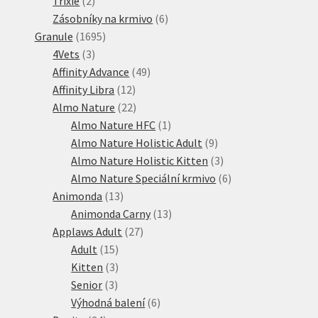
Trixie
2
produkty
6
Zásobníky na krmivo
6
1695
produktů
Granule
1695
3
produktů
4Vets
3
produkty
49
Affinity Advance
49
12
produktů
Affinity Libra
12
produktů
22
Almo Nature
22
produktů
1
Almo Nature HFC
1
produkt
9
Almo Nature Holistic Adult
9
produktů
3
Almo Nature Holistic Kitten
3
produkty
6
Almo Nature Speciální krmivo
6
13
produktů
Animonda
13
produktů
13
Animonda Carny
13
27
produktů
Applaws Adult
27
15
produktů
Adult
15
produktů
3
Kitten
3
3
produkty
Senior
3
produkty
6
Výhodná balení
6