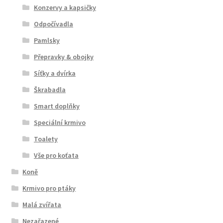
Konzervy a kapsičky
Odpočívadla
Pamlsky
Přepravky & obojky
Síťky a dvírka
Škrabadla
Smart doplňky
Speciální krmivo
Toalety
Vše pro koťata
Koně
Krmivo pro ptáky
Malá zvířata
Nezařazené