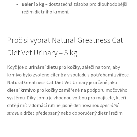
Balení 5 kg
– dostatečná zásoba pro dlouhodobější
režim dietního krmení.
N&D Farmina pro psy — Italské holistic krmivo
Oblečky pro psy
Proč si vybrat Natural Greatness Cat
Pamlsky pro psy
Diet Vet Urinary – 5 kg
Pelíšky pro psy
Když jde o
urinární dietu pro kočky
, záleží na tom, aby
krmivo bylo zvoleno cíleně a v souladu s potřebami zvířete.
Ortopedické pelíšky
Natural Greatness Cat Diet Vet Urinary je určené jako
dietní krmivo pro kočky
zaměřené na podporu močového
Přepravky pro psy
systému. Díky tomu je vhodnou volbou pro majitele, kteří
chtějí mít v domácí rutině jasně definovanou
speciální
Purizon pro psy — Vysoký obsah masa, bez obilovin
stravu
a držet předepsaný nebo doporučený dietní režim.
Royal Canin pro psy