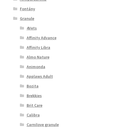
Fontány
Granule
4Vets
Affinity Advance
Affinity Libra
Almo Nature
Animonda
Applaws Adult
Bozita
Brekkies
Brit Care
Calibra
Carnilove granule