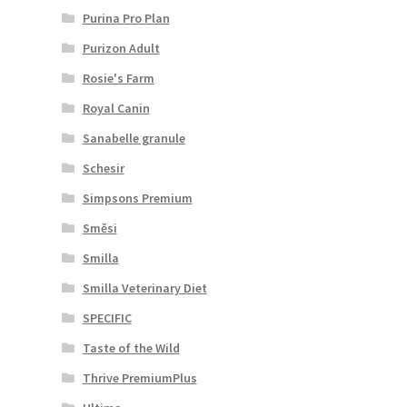
Purina Pro Plan
Purizon Adult
Rosie's Farm
Royal Canin
Sanabelle granule
Schesir
Simpsons Premium
Směsi
Smilla
Smilla Veterinary Diet
SPECIFIC
Taste of the Wild
Thrive PremiumPlus