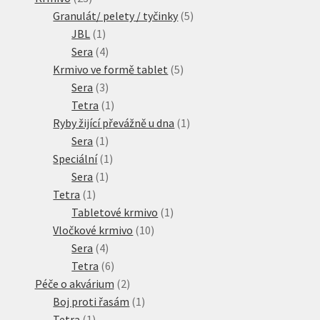
produktů
5
Granulát/ pelety / tyčinky
5
1
produktů
JBL
1
produkt
4
Sera
4
produkty
5
Krmivo ve formě tablet
5
3
produktů
Sera
3
produkty
1
Tetra
1
produkt
1
Ryby žijící převážně u dna
1
1
produkt
Sera
1
produkt
1
Speciální
1
1
produkt
Sera
1
1
produkt
Tetra
1
produkt
1
Tabletové krmivo
1
10
produkt
Vločkové krmivo
10
4
produktů
Sera
4
produkty
6
Tetra
6
produktů
2
Péče o akvárium
2
produkty
1
Boj proti řasám
1
1
produkt
Tetra
1