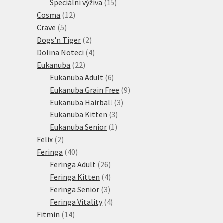
15
produkt
Speciální výživa
15
12
produktů
Cosma
12
5
produktů
Crave
5
produktů
2
Dogs'n Tiger
2
produkty
4
Dolina Noteci
4
22
produkty
Eukanuba
22
produktů
6
Eukanuba Adult
6
produktů
9
Eukanuba Grain Free
9
3
produktů
Eukanuba Hairball
3
3
produkty
Eukanuba Kitten
3
1
produkty
Eukanuba Senior
1
2
produkt
Felix
2
produkty
40
Feringa
40
produktů
26
Feringa Adult
26
produktů
4
Feringa Kitten
4
3
produkty
Feringa Senior
3
produkty
4
Feringa Vitality
4
14
produkty
Fitmin
14