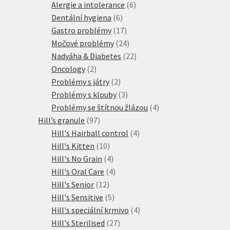
produktů
6
Alergie a intolerance
6
6
produktů
Dentální hygiena
6
produktů
17
Gastro problémy
17
produktů
24
Močové problémy
24
produktů
22
Nadváha & Diabetes
22
2
produktů
Oncology
2
produkty
2
Problémy s játry
2
produkty
3
Problémy s klouby
3
produkty
4
Problémy se štítnou žlázou
4
97
produkty
Hill’s granule
97
produktů
4
Hill's Hairball control
4
10
produkty
Hill's Kitten
10
produktů
4
Hill's No Grain
4
produkty
4
Hill's Oral Care
4
12
produkty
Hill's Senior
12
produktů
5
Hill's Sensitive
5
produktů
4
Hill's speciální krmivo
4
27
produkty
Hill's Sterilised
27