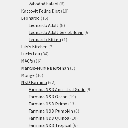
6
produktů
Výhodná balení
6
produktů
10
Kattovit Feline Diet
10
15
produktů
Leonardo
15
produktů
8
Leonardo Adult
8
produktů
6
Leonardo Adult bez obilovin
6
1
produktů
Leonardo Kitten
1
2
produkt
Lily's Kitchen
2
34
produkty
Lucky Lou
34
16
produktů
MAC's
16
produktů
5
Markus-Mühle Beutenah
5
10
produktů
Monge
10
produktů
62
N&D Farmina
62
produktů
9
Farmina N&D Ancestral Grain
9
10
produktů
Farmina N&D Ocean
10
13
produktů
Farmina N&D Prime
13
produktů
6
Farmina N&D Pumpkin
6
10
produktů
Farmina N&D Quinoa
10
produktů
6
Farmina N&D Tropical
6