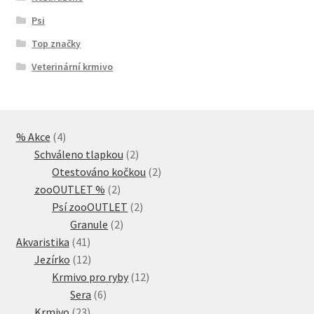
Psi
Top značky
Veterinární krmivo
4
% Akce
4
produkty
2
Schváleno tlapkou
2
produkty
2
Otestováno kočkou
2
2
produkty
zooOUTLET %
2
produkty
2
Psí zooOUTLET
2
2
produkty
Granule
2
41
produkty
Akvaristika
41
produktů
12
Jezírko
12
produktů
12
Krmivo pro ryby
12
6
produktů
Sera
6
23
produktů
Krmivo
23