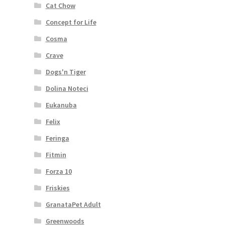
Cat Chow
Concept for Life
Cosma
Crave
Dogs'n Tiger
Dolina Noteci
Eukanuba
Felix
Feringa
Fitmin
Forza 10
Friskies
GranataPet Adult
Greenwoods