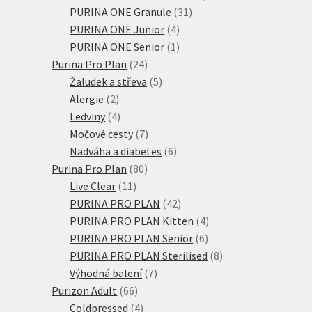
31
produkty
PURINA ONE Granule
31
4
produktů
PURINA ONE Junior
4
produkty
1
PURINA ONE Senior
1
24
produkt
Purina Pro Plan
24
produktů
5
Žaludek a střeva
5
2
produktů
Alergie
2
produkty
4
Ledviny
4
produkty
7
Močové cesty
7
produktů
6
Nadváha a diabetes
6
80
produktů
Purina Pro Plan
80
11
produktů
Live Clear
11
produktů
42
PURINA PRO PLAN
42
produktů
4
PURINA PRO PLAN Kitten
4
6
produkty
PURINA PRO PLAN Senior
6
produktů
8
PURINA PRO PLAN Sterilised
8
7
produktů
Výhodná balení
7
66
produktů
Purizon Adult
66
produktů
4
Coldpressed
4