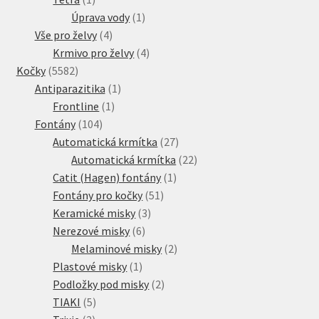
produkt
1
Úprava vody
1
4
produkt
Vše pro želvy
4
produkty
4
Krmivo pro želvy
4
5582
produkty
Kočky
5582
produktů
1
Antiparazitika
1
1
produkt
Frontline
1
104
produkt
Fontány
104
produktů
27
Automatická krmítka
27
produktů
22
Automatická krmítka
22
1
produktů
Catit (Hagen) fontány
1
51
produkt
Fontány pro kočky
51
3
produktů
Keramické misky
3
6
produkty
Nerezové misky
6
produktů
2
Melaminové misky
2
1
produkty
Plastové misky
1
produkt
2
Podložky pod misky
2
5
produkty
TIAKI
5
2
produktů