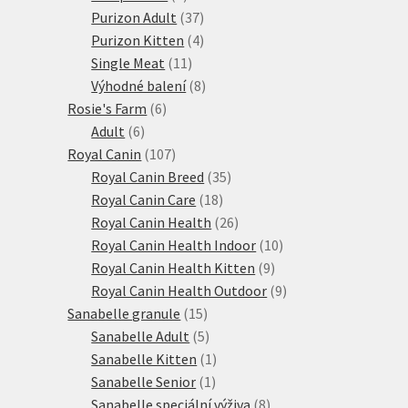
produkty
37
Purizon Adult
37
produktů
4
Purizon Kitten
4
11
produkty
Single Meat
11
produktů
8
Výhodné balení
8
6
produktů
Rosie's Farm
6
6
produktů
Adult
6
produktů
107
Royal Canin
107
produktů
35
Royal Canin Breed
35
18
produktů
Royal Canin Care
18
produktů
26
Royal Canin Health
26
produktů
10
Royal Canin Health Indoor
10
9
produktů
Royal Canin Health Kitten
9
produktů
9
Royal Canin Health Outdoor
9
15
produktů
Sanabelle granule
15
produktů
5
Sanabelle Adult
5
produktů
1
Sanabelle Kitten
1
1
produkt
Sanabelle Senior
1
produkt
8
Sanabelle speciální výživa
8