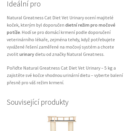
Ideální pro
Veterinární dieta pro psy
Natural Greatness Cat Diet Vet Urinary ocení majitelé
Vodítka a obojky
koček, kterým byl doporučen
dietní režim pro močové
potíže
. Hodí se pro domácí krmení podle doporučení
Wolf of Wilderness
veterinárního lékaře, zejména tehdy, když potřebujete
vyvážené řešení zaměřené na močový systém a chcete
zvolit
urinary
dietu od značky Natural Greatness.
Pořiďte Natural Greatness Cat Diet Vet Urinary – 5 kg a
zajistěte své kočce vhodnou urinární dietu – vyberte balení
přesně pro váš režim krmení.
Související produkty