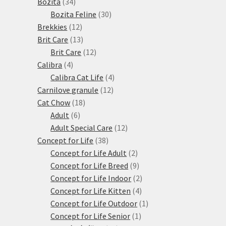
34
produktů
Bozita
34
produktů
30
Bozita Feline
30
12
produktů
Brekkies
12
produktů
13
Brit Care
13
produktů
12
Brit Care
12
4
produktů
Calibra
4
produkty
4
Calibra Cat Life
4
12
produkty
Carnilove granule
12
18
produktů
Cat Chow
18
6
produktů
Adult
6
produktů
12
Adult Special Care
12
38
produktů
Concept for Life
38
produktů
2
Concept for Life Adult
2
produkty
9
Concept for Life Breed
9
produktů
2
Concept for Life Indoor
2
4
produkty
Concept for Life Kitten
4
produkty
1
Concept for Life Outdoor
1
1
produkt
Concept for Life Senior
1