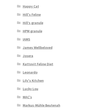
Happy Cat
Hill's Feline
Hill’s granule
HPM granule
IAMS
James Wellbeloved
Josera
Kattovit Feline Diet
Leonardo
Lily's Kitchen
Lucky Lou
MAC's
Markus-Mühle Beutenah