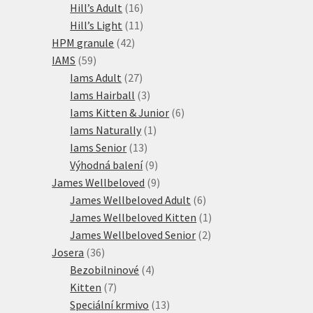
16
produktů
Hill’s Adult
16
produktů
11
Hill’s Light
11
42
produktů
HPM granule
42
59
produktů
IAMS
59
produktů
27
Iams Adult
27
produktů
3
Iams Hairball
3
produkty
6
Iams Kitten & Junior
6
1
produktů
Iams Naturally
1
13
produkt
Iams Senior
13
produktů
9
Výhodná balení
9
produktů
9
James Wellbeloved
9
produktů
6
James Wellbeloved Adult
6
produktů
1
James Wellbeloved Kitten
1
2
produkt
James Wellbeloved Senior
2
36
produkty
Josera
36
produktů
4
Bezobilninové
4
7
produkty
Kitten
7
produktů
13
Speciální krmivo
13