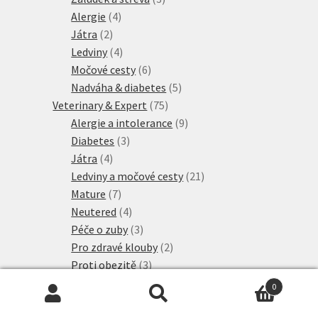
4
produkty
Alergie
4
2
produkty
Játra
2
produkty
4
Ledviny
4
produkty
6
Močové cesty
6
produktů
5
Nadváha & diabetes
5
75
produktů
Veterinary & Expert
75
produktů
9
Alergie a intolerance
9
3
produktů
Diabetes
3
4
produkty
Játra
4
produkty
21
Ledviny a močové cesty
21
7
produktů
Mature
7
produktů
4
Neutered
4
produkty
3
Péče o zuby
3
produkty
2
Pro zdravé klouby
2
3
produkty
Proti obezitě
3
3
produkty
Proti stresu
3
0
2
produkty
Srst a kůže
2
Hledat:
Hledat
produkty
14
Žaludek a střeva
14