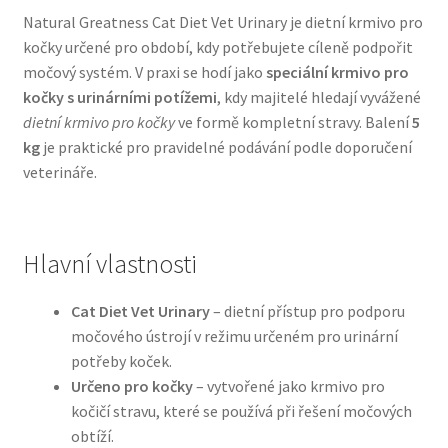
Natural Greatness Cat Diet Vet Urinary je dietní krmivo pro
kočky určené pro období, kdy potřebujete cíleně podpořit
Bozita pro psy — Švédské krmivo s nordickou kvalitou
močový systém. V praxi se hodí jako
speciální krmivo pro
kočky s urinárními potížemi
, kdy majitelé hledají vyvážené
Brit pro psy
dietní krmivo pro kočky
ve formě kompletní stravy. Balení
5
kg
je praktické pro pravidelné podávání podle doporučení
Granule pro psy
veterináře.
Natural Trainer pro psy — Italské krmivo s
přírodními složkami
Hlavní vlastnosti
Happy Dog — Německá kvalita a přirozené složení
Cat Diet Vet Urinary
– dietní přístup pro podporu
močového ústrojí v režimu určeném pro urinární
Hill’s pro psy
potřeby koček.
Určeno pro kočky
– vytvořené jako krmivo pro
Hračky pro psy
kočičí stravu, které se používá při řešení močových
obtíží.
Konzervy a kapsičky pro psy