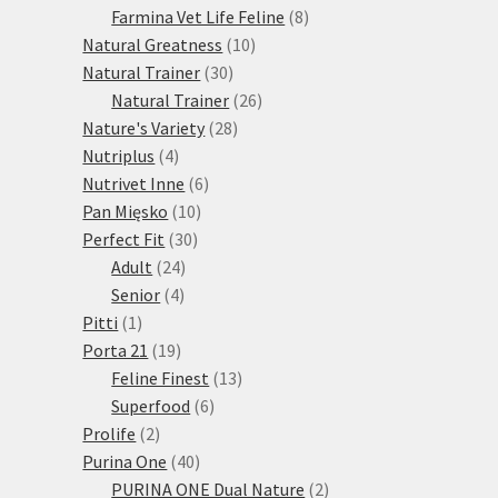
produktů
8
Farmina Vet Life Feline
8
10
produktů
Natural Greatness
10
30
produktů
Natural Trainer
30
produktů
26
Natural Trainer
26
28
produktů
Nature's Variety
28
4
produktů
Nutriplus
4
produkty
6
Nutrivet Inne
6
10
produktů
Pan Mięsko
10
30
produktů
Perfect Fit
30
24
produktů
Adult
24
4
produktů
Senior
4
1
produkty
Pitti
1
produkt
19
Porta 21
19
produktů
13
Feline Finest
13
6
produktů
Superfood
6
2
produktů
Prolife
2
produkty
40
Purina One
40
produktů
2
PURINA ONE Dual Nature
2