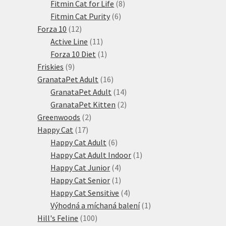
produktů
8
Fitmin Cat for Life
8
6
produktů
Fitmin Cat Purity
6
12
produktů
Forza 10
12
produktů
11
Active Line
11
produktů
1
Forza 10 Diet
1
9
produkt
Friskies
9
produktů
16
GranataPet Adult
16
produktů
14
GranataPet Adult
14
produktů
2
GranataPet Kitten
2
2
produkty
Greenwoods
2
17
produkty
Happy Cat
17
produktů
6
Happy Cat Adult
6
produktů
1
Happy Cat Adult Indoor
1
4
produkt
Happy Cat Junior
4
produkty
1
Happy Cat Senior
1
produkt
4
Happy Cat Sensitive
4
produkty
1
Výhodná a míchaná balení
1
100
produkt
Hill's Feline
100