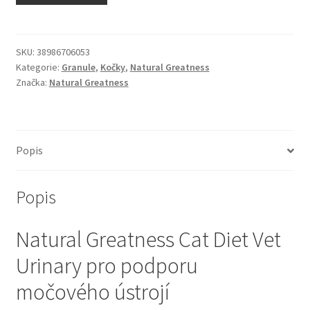
N&D Farmina pro kočky — Italské holistic krmivo
Odpočívadla pro kočky
SKU:
38986706053
Kategorie:
Granule
,
Kočky
,
Natural Greatness
Značka:
Natural Greatness
Pamlsky pro kočky
Purizon pro kočky
Popis
Royal Canin pro kočky
Popis
Škrabadla pro kočky
Natural Greatness Cat Diet Vet
Veterinární dieta pro kočky
Urinary pro podporu
Vše pro psy — Krmivo, doplňky, vybavení
močového ústrojí
Boudy a výběhy