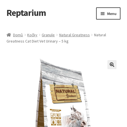
Reptarium
Přeskočit
Přejít
Menu
na
k
navigaci
obsahu
Úvodní stránka
webu
Domů
Kočky
Granule
Natural Greatness
Natural
Greatness Cat Diet Vet Urinary – 5 kg
Košík
Malá zvířata — Klece, krmivo, vybavení
Můj účet
Obchod
Pokladna
Vše pro kočky