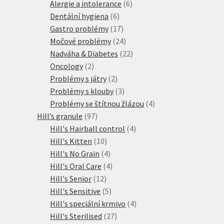
produktů
6
Alergie a intolerance
6
6
produktů
Dentální hygiena
6
produktů
17
Gastro problémy
17
produktů
24
Močové problémy
24
produktů
22
Nadváha & Diabetes
22
2
produktů
Oncology
2
produkty
2
Problémy s játry
2
produkty
3
Problémy s klouby
3
produkty
4
Problémy se štítnou žlázou
4
97
produkty
Hill’s granule
97
produktů
4
Hill's Hairball control
4
10
produkty
Hill's Kitten
10
produktů
4
Hill's No Grain
4
produkty
4
Hill's Oral Care
4
12
produkty
Hill's Senior
12
produktů
5
Hill's Sensitive
5
produktů
4
Hill's speciální krmivo
4
27
produkty
Hill's Sterilised
27