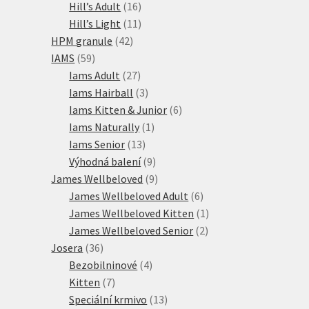
16
produktů
Hill’s Adult
16
produktů
11
Hill’s Light
11
42
produktů
HPM granule
42
59
produktů
IAMS
59
produktů
27
Iams Adult
27
produktů
3
Iams Hairball
3
produkty
6
Iams Kitten & Junior
6
1
produktů
Iams Naturally
1
13
produkt
Iams Senior
13
produktů
9
Výhodná balení
9
produktů
9
James Wellbeloved
9
produktů
6
James Wellbeloved Adult
6
produktů
1
James Wellbeloved Kitten
1
2
produkt
James Wellbeloved Senior
2
36
produkty
Josera
36
produktů
4
Bezobilninové
4
7
produkty
Kitten
7
produktů
13
Speciální krmivo
13