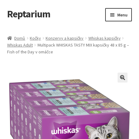
Reptarium
Přeskočit
Přejít
Menu
na
k
navigaci
obsahu
Úvodní stránka
webu
Domů
Kočky
Konzervy a kapsičky
Whiskas kapsičky
Whiskas Adult
Multipack WHISKAS TASTY MIX kapsičky 48 x 85 g –
Košík
Fish of the Day v omáčce
Malá zvířata — Klece, krmivo, vybavení
Můj účet
Obchod
Pokladna
Vše pro kočky