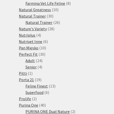
produktů
8
Farmina Vet Life Feline
8
10
produktů
Natural Greatness
10
30
produktů
Natural Trainer
30
produktů
26
Natural Trainer
26
28
produktů
Nature's Variety
28
4
produktů
Nutriplus
4
produkty
6
Nutrivet Inne
6
10
produktů
Pan Mięsko
10
30
produktů
Perfect Fit
30
24
produktů
Adult
24
4
produktů
Senior
4
1
produkty
Pitti
1
produkt
19
Porta 21
19
produktů
13
Feline Finest
13
6
produktů
Superfood
6
2
produktů
Prolife
2
produkty
40
Purina One
40
produktů
2
PURINA ONE Dual Nature
2