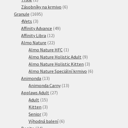
produkty
6
Zásobníky na krmivo
6
1695
produktů
Granule
1695
3
produktů
4Vets
3
produkty
49
Affinity Advance
49
12
produktů
Affinity Libra
12
produktů
22
Almo Nature
22
produktů
1
Almo Nature HFC
1
produkt
9
Almo Nature Holistic Adult
9
produktů
3
Almo Nature Holistic Kitten
3
produkty
6
Almo Nature Speciální krmivo
6
13
produktů
Animonda
13
produktů
13
Animonda Carny
13
27
produktů
Applaws Adult
27
15
produktů
Adult
15
produktů
3
Kitten
3
3
produkty
Senior
3
produkty
6
Výhodná balení
6
34
produktů