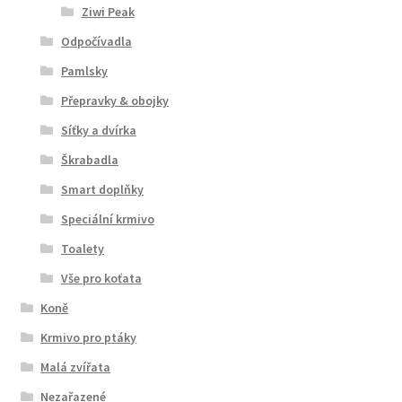
Ziwi Peak
Odpočívadla
Pamlsky
Přepravky & obojky
Síťky a dvírka
Škrabadla
Smart doplňky
Speciální krmivo
Toalety
Vše pro koťata
Koně
Krmivo pro ptáky
Malá zvířata
Nezařazené