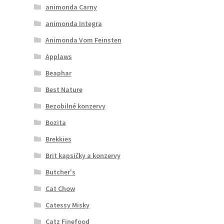
animonda Carny
animonda Integra
Animonda Vom Feinsten
Applaws
Beaphar
Best Nature
Bezobilné konzervy
Bozita
Brekkies
Brit kapsičky a konzervy
Butcher's
Cat Chow
Catessy Misky
Catz Finefood