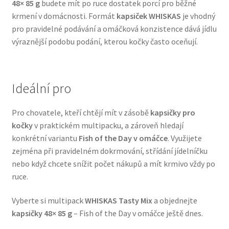
48× 85 g
budete mít po ruce dostatek porcí pro běžné
Veterinární dieta pro psy
krmení v domácnosti. Formát
kapsiček WHISKAS
je vhodný
pro pravidelné podávání a omáčková konzistence dává jídlu
Vodítka a obojky
výraznější podobu podání, kterou kočky často oceňují.
Wolf of Wilderness
Ideální pro
Pro chovatele, kteří chtějí mít v zásobě
kapsičky pro
kočky
v praktickém multipacku, a zároveň hledají
konkrétní variantu
Fish of the Day v omáčce
. Využijete
zejména při pravidelném dokrmování, střídání jídelníčku
nebo když chcete snížit počet nákupů a mít krmivo vždy po
ruce.
Vyberte si multipack
WHISKAS Tasty Mix
a objednejte
kapsičky 48× 85 g
– Fish of the Day v omáčce ještě dnes.