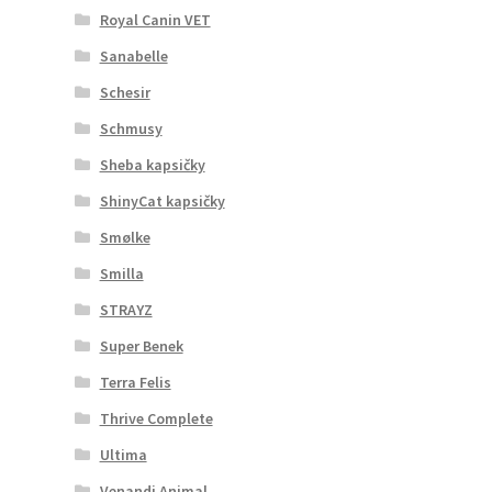
Royal Canin VET
Sanabelle
Schesir
Schmusy
Sheba kapsičky
ShinyCat kapsičky
Smølke
Smilla
STRAYZ
Super Benek
Terra Felis
Thrive Complete
Ultima
Venandi Animal