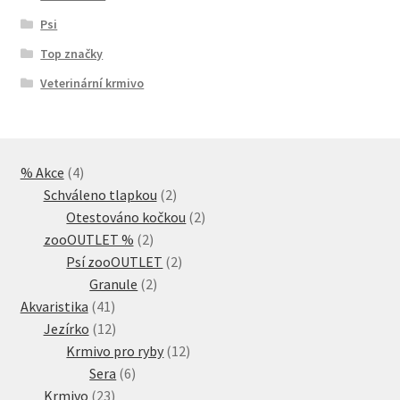
Psi
Top značky
Veterinární krmivo
4
% Akce
4
produkty
2
Schváleno tlapkou
2
produkty
2
Otestováno kočkou
2
2
produkty
zooOUTLET %
2
produkty
2
Psí zooOUTLET
2
2
produkty
Granule
2
41
produkty
Akvaristika
41
produktů
12
Jezírko
12
produktů
12
Krmivo pro ryby
12
6
produktů
Sera
6
23
produktů
Krmivo
23