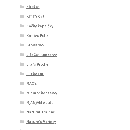
Kitekat
KITTY Cat
Kočky kapsičky
Krmivo Felix
Leonardo
LifeCat konzervy
Lily's Kitchen
Lucky Lou
MAC’s
Miamor konzervy
MjAMjAM Adult
Natural Trainer
Nature's Variety