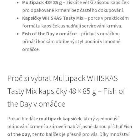
Multipack 48× 85 g
– získáte větší zásobu kapsiček
pro opakované krmení bez častého dokupování.
N&D Farmina pro psy — Italské holistic krmivo
Kapsičky WHISKAS Tasty Mix
– porce v praktickém
formátu kapsiček usnadňují servírování krmiva.
Oblečky pro psy
Fish of the Day v omáčce
– příchuť s omáčkou
přináší kočkám oblíbený styl podání v lahodné
Pamlsky pro psy
omáčce.
Pelíšky pro psy
Proč si vybrat Multipack WHISKAS
Ortopedické pelíšky
Tasty Mix kapsičky 48 × 85 g – Fish of
Přepravky pro psy
the Day v omáčce
Purizon pro psy — Vysoký obsah masa, bez obilovin
Pokud hledáte
multipack kapsiček
, který zjednoduší
plánování krmení a zároveň nabízí jasně danou příchuť
Fish
Royal Canin pro psy
of the Day
, tento balíček je přesně pro vás. Díky množství