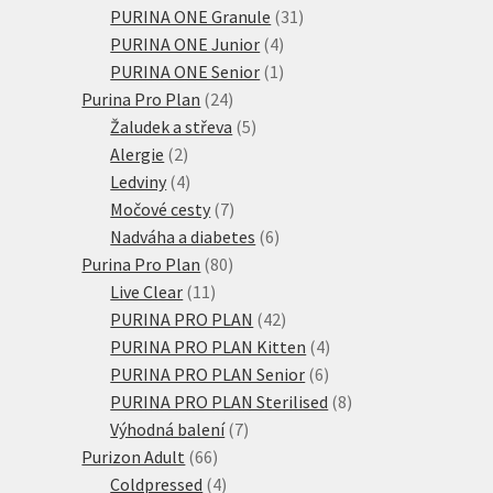
31
produkty
PURINA ONE Granule
31
4
produktů
PURINA ONE Junior
4
produkty
1
PURINA ONE Senior
1
24
produkt
Purina Pro Plan
24
produktů
5
Žaludek a střeva
5
2
produktů
Alergie
2
produkty
4
Ledviny
4
produkty
7
Močové cesty
7
produktů
6
Nadváha a diabetes
6
80
produktů
Purina Pro Plan
80
11
produktů
Live Clear
11
produktů
42
PURINA PRO PLAN
42
produktů
4
PURINA PRO PLAN Kitten
4
6
produkty
PURINA PRO PLAN Senior
6
produktů
8
PURINA PRO PLAN Sterilised
8
7
produktů
Výhodná balení
7
66
produktů
Purizon Adult
66
produktů
4
Coldpressed
4