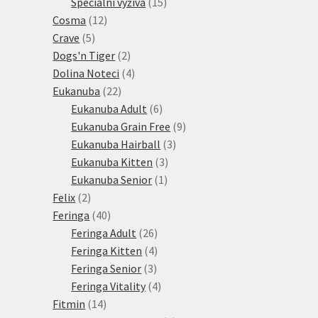
15
produkt
Speciální výživa
15
12
produktů
Cosma
12
5
produktů
Crave
5
produktů
2
Dogs'n Tiger
2
produkty
4
Dolina Noteci
4
22
produkty
Eukanuba
22
produktů
6
Eukanuba Adult
6
produktů
9
Eukanuba Grain Free
9
3
produktů
Eukanuba Hairball
3
3
produkty
Eukanuba Kitten
3
1
produkty
Eukanuba Senior
1
2
produkt
Felix
2
produkty
40
Feringa
40
produktů
26
Feringa Adult
26
produktů
4
Feringa Kitten
4
3
produkty
Feringa Senior
3
produkty
4
Feringa Vitality
4
14
produkty
Fitmin
14