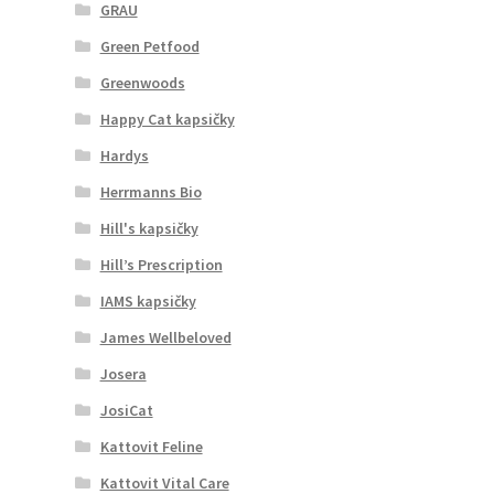
GRAU
Green Petfood
Greenwoods
Happy Cat kapsičky
Hardys
Herrmanns Bio
Hill's kapsičky
Hill’s Prescription
IAMS kapsičky
James Wellbeloved
Josera
JosiCat
Kattovit Feline
Kattovit Vital Care