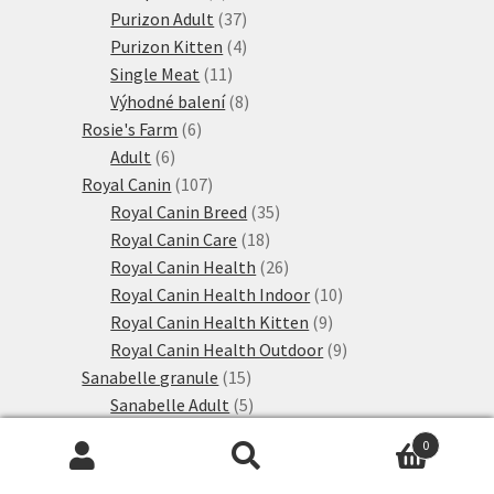
produkty
37
Purizon Adult
37
produktů
4
Purizon Kitten
4
11
produkty
Single Meat
11
produktů
8
Výhodné balení
8
6
produktů
Rosie's Farm
6
6
produktů
Adult
6
produktů
107
Royal Canin
107
produktů
35
Royal Canin Breed
35
18
produktů
Royal Canin Care
18
produktů
26
Royal Canin Health
26
produktů
10
Royal Canin Health Indoor
10
9
produktů
Royal Canin Health Kitten
9
produktů
9
Royal Canin Health Outdoor
9
15
produktů
Sanabelle granule
15
produktů
5
Sanabelle Adult
5
produktů
1
Sanabelle Kitten
1
0
1
produkt
Sanabelle Senior
1
Hledat:
Hledat
produkt
8
Sanabelle speciální výživa
8