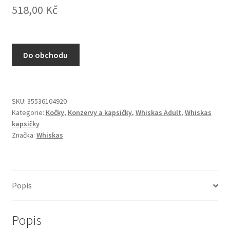
518,00
Kč
N&D Farmina pro kočky — Italské holistic krmivo
Odpočívadla pro kočky
Do obchodu
Pamlsky pro kočky
Purizon pro kočky
SKU:
35536104920
Kategorie:
Kočky
,
Konzervy a kapsičky
,
Whiskas Adult
,
Whiskas
Royal Canin pro kočky
kapsičky
Značka:
Whiskas
Škrabadla pro kočky
Veterinární dieta pro kočky
Popis
Vše pro psy — Krmivo, doplňky, vybavení
Popis
Boudy a výběhy