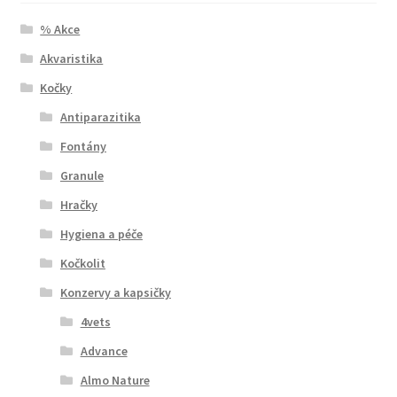
% Akce
Akvaristika
Kočky
Antiparazitika
Fontány
Granule
Hračky
Hygiena a péče
Kočkolit
Konzervy a kapsičky
4vets
Advance
Almo Nature