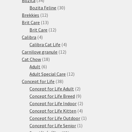
Bozita
34
produktů
30
Bozita Feline
30
12
produktů
Brekkies
12
produktů
13
Brit Care
13
produktů
12
Brit Care
12
4
produktů
Calibra
4
produkty
4
Calibra Cat Life
4
12
produkty
Carnilove granule
12
18
produktů
Cat Chow
18
6
produktů
Adult
6
produktů
12
Adult Special Care
12
38
produktů
Concept for Life
38
produktů
2
Concept for Life Adult
2
produkty
9
Concept for Life Breed
9
produktů
2
Concept for Life Indoor
2
4
produkty
Concept for Life Kitten
4
produkty
1
Concept for Life Outdoor
1
1
produkt
Concept for Life Senior
1