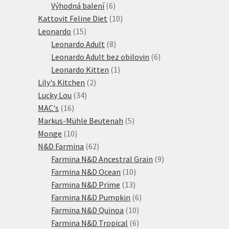
6
produktů
Výhodná balení
6
produktů
10
Kattovit Feline Diet
10
15
produktů
Leonardo
15
produktů
8
Leonardo Adult
8
produktů
6
Leonardo Adult bez obilovin
6
1
produktů
Leonardo Kitten
1
2
produkt
Lily's Kitchen
2
34
produkty
Lucky Lou
34
16
produktů
MAC's
16
produktů
5
Markus-Mühle Beutenah
5
10
produktů
Monge
10
produktů
62
N&D Farmina
62
produktů
9
Farmina N&D Ancestral Grain
9
10
produktů
Farmina N&D Ocean
10
13
produktů
Farmina N&D Prime
13
produktů
6
Farmina N&D Pumpkin
6
10
produktů
Farmina N&D Quinoa
10
produktů
6
Farmina N&D Tropical
6