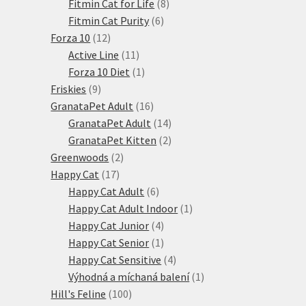
produktů
8
Fitmin Cat for Life
8
6
produktů
Fitmin Cat Purity
6
12
produktů
Forza 10
12
produktů
11
Active Line
11
produktů
1
Forza 10 Diet
1
9
produkt
Friskies
9
produktů
16
GranataPet Adult
16
produktů
14
GranataPet Adult
14
produktů
2
GranataPet Kitten
2
2
produkty
Greenwoods
2
17
produkty
Happy Cat
17
produktů
6
Happy Cat Adult
6
produktů
1
Happy Cat Adult Indoor
1
4
produkt
Happy Cat Junior
4
produkty
1
Happy Cat Senior
1
produkt
4
Happy Cat Sensitive
4
produkty
1
Výhodná a míchaná balení
1
100
produkt
Hill's Feline
100