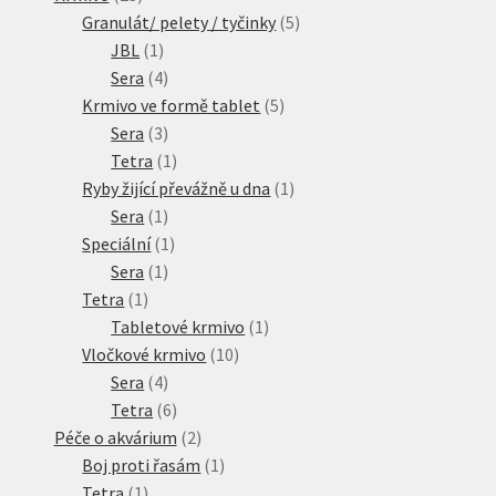
produktů
5
Granulát/ pelety / tyčinky
5
1
produktů
JBL
1
produkt
4
Sera
4
produkty
5
Krmivo ve formě tablet
5
3
produktů
Sera
3
produkty
1
Tetra
1
produkt
1
Ryby žijící převážně u dna
1
1
produkt
Sera
1
produkt
1
Speciální
1
1
produkt
Sera
1
1
produkt
Tetra
1
produkt
1
Tabletové krmivo
1
10
produkt
Vločkové krmivo
10
4
produktů
Sera
4
produkty
6
Tetra
6
produktů
2
Péče o akvárium
2
produkty
1
Boj proti řasám
1
1
produkt
Tetra
1