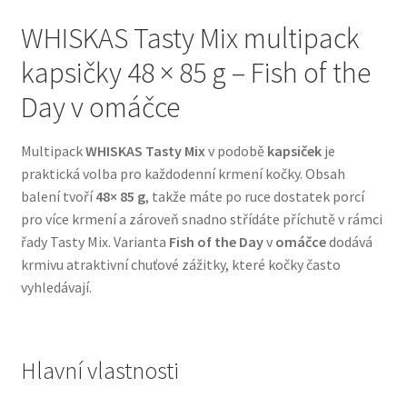
WHISKAS Tasty Mix multipack
Bozita pro psy — Švédské krmivo s nordickou kvalitou
kapsičky 48 × 85 g – Fish of the
Brit pro psy
Day v omáčce
Granule pro psy
Multipack
WHISKAS Tasty Mix
v podobě
kapsiček
je
praktická volba pro každodenní krmení kočky. Obsah
Natural Trainer pro psy — Italské krmivo s
balení tvoří
48× 85 g
, takže máte po ruce dostatek porcí
přírodními složkami
pro více krmení a zároveň snadno střídáte příchutě v rámci
řady Tasty Mix. Varianta
Fish of the Day
v
omáčce
dodává
Happy Dog — Německá kvalita a přirozené složení
krmivu atraktivní chuťové zážitky, které kočky často
vyhledávají.
Hill’s pro psy
Hračky pro psy
Hlavní vlastnosti
Konzervy a kapsičky pro psy