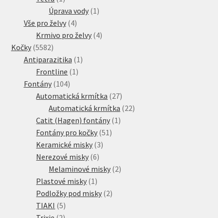
produkt
1
Úprava vody
1
4
produkt
Vše pro želvy
4
produkty
4
Krmivo pro želvy
4
5582
produkty
Kočky
5582
produktů
1
Antiparazitika
1
1
produkt
Frontline
1
104
produkt
Fontány
104
produktů
27
Automatická krmítka
27
produktů
22
Automatická krmítka
22
1
produktů
Catit (Hagen) fontány
1
51
produkt
Fontány pro kočky
51
3
produktů
Keramické misky
3
6
produkty
Nerezové misky
6
produktů
2
Melaminové misky
2
1
produkty
Plastové misky
1
produkt
2
Podložky pod misky
2
5
produkty
TIAKI
5
2
produktů
Trixie
2