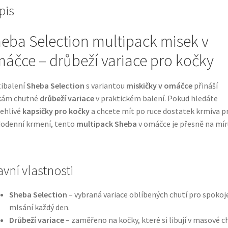
pis
eba Selection multipack misek v
áčce – drůbeží variace pro kočky
ibalení
Sheba Selection
s variantou
miskičky v omáčce
přináší
kám chutné
drůbeží variace
v praktickém balení. Pokud hledáte
ehlivé
kapsičky pro kočky
a chcete mít po ruce dostatek krmiva p
odenní krmení, tento
multipack Sheba
v omáčce je přesně na mír
avní vlastnosti
Sheba Selection
– vybraná variace oblíbených chutí pro spokoj
mlsání každý den.
Drůbeží variace
– zaměřeno na kočky, které si libují v masové c