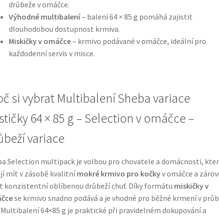
drůbeže v omáčce.
Výhodné multibalení
– balení 64 × 85 g pomáhá zajistit
dlouhodobou dostupnost krmiva.
Miskičky v omáčce
– krmivo podávané v omáčce, ideální pro
každodenní servis v misce.
oč si vybrat Multibalení Sheba variace
stičky 64 × 85 g – Selection v omáčce –
ůbeží variace
a Selection multipack je volbou pro chovatele a domácnosti, kte
jí mít v zásobě kvalitní
mokré krmivo pro kočky
v omáčce a zárov
t konzistentní oblíbenou drůbeží chuť. Díky formátu
miskičky v
čce
se krmivo snadno podává a je vhodné pro běžné krmení v prů
 Multibalení 64×85 g je praktické při pravidelném dokupování a