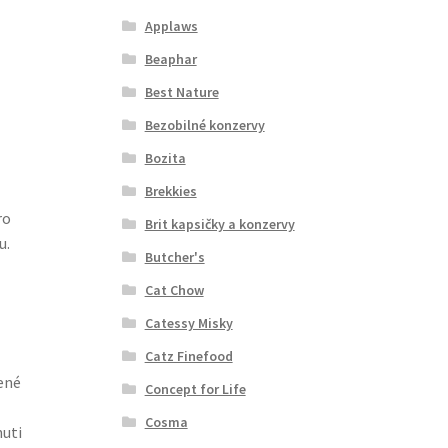
Applaws
Beaphar
Best Nature
Bezobilné konzervy
Bozita
Brekkies
ro
Brit kapsičky a konzervy
u.
Butcher's
Cat Chow
Catessy Misky
Catz Finefood
ené
Concept for Life
Cosma
huti