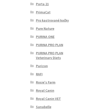
Porta 21
PrimaCat
Pro kastrované kočky
Pure Nature
PURINA ONE
PURINA PRO PLAN
PURINA PRO PLAN
Veterinary Diets
Purizon
RAFI
Rosie's Farm
Royal Canin
Royal Canin VET
Sanabelle