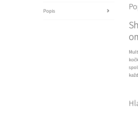
Po
Popis
Sh
om
Mult
koč
spol
každ
Hl