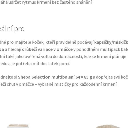
há udržet rytmus krmení bez častého shánění.
eální pro
né pro majitele koček, kteří pravidelně podávají
kapsičky/miskič
ba
a hledají
drůbeží variace v omáčce
v pohodlném multipack bale
lní také jako ověřená volba do domácnosti, kde se krmení plánuje
edu a je potřeba mít dostatek porcí.
dnejte si
Sheba Selection multibalení 64 × 85 g
a dopřejte své koč
eží chuť v omáčce – vybrané mističky pro každodenní krmení.