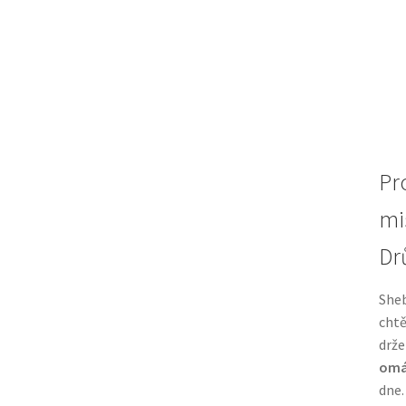
Pr
mi
Dr
Sheb
chtě
drže
omá
dne.