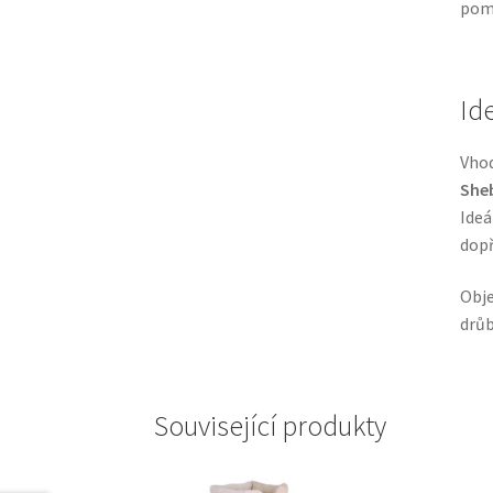
pomá
Id
Vhod
She
Ideá
dopř
Obje
drůb
Související produkty