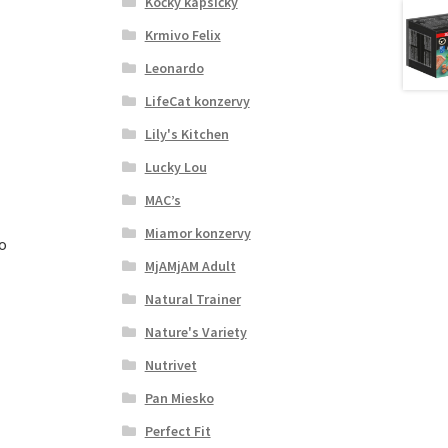
Kočky kapsičky
Krmivo Felix
Leonardo
LifeCat konzervy
Lily's Kitchen
Lucky Lou
MAC’s
Miamor konzervy
lo
MjAMjAM Adult
Natural Trainer
Nature's Variety
Nutrivet
Pan Miesko
Perfect Fit