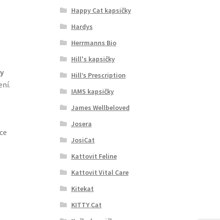
Happy Cat kapsičky
Hardys
Herrmanns Bio
Hill's kapsičky
ky
Hill’s Prescription
ní.
IAMS kapsičky
James Wellbeloved
Josera
ce
JosiCat
Kattovit Feline
Kattovit Vital Care
Kitekat
KITTY Cat