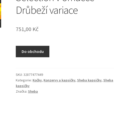
Drůbeží variace
751,00
Kč
Do obchodu
SKU:
32877477449
Kategorie:
Kočky
,
Konzervy a kapsičky
,
Sheba kapsičky
,
Sheba
kapsičky
Značka:
Sheba