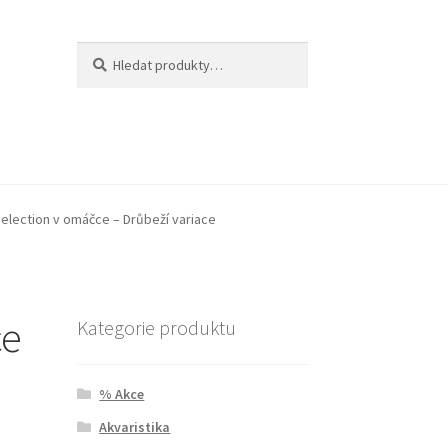
Hledat:
Hledat
 Selection v omáčce – Drůbeží variace
ce
Kategorie produktu
% Akce
Akvaristika