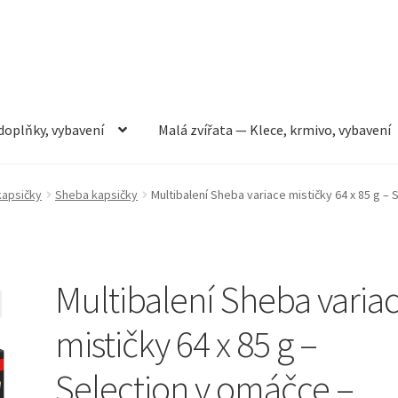
doplňky, vybavení
Malá zvířata — Klece, krmivo, vybavení
rmivo, vybavení
Můj účet
Obchod
Pokladna
Vše pro kočky
kapsičky
Sheba kapsičky
Multibalení Sheba variace mističky 64 x 85 g –
Multibalení Sheba varia
mističky 64 x 85 g –
Selection v omáčce –