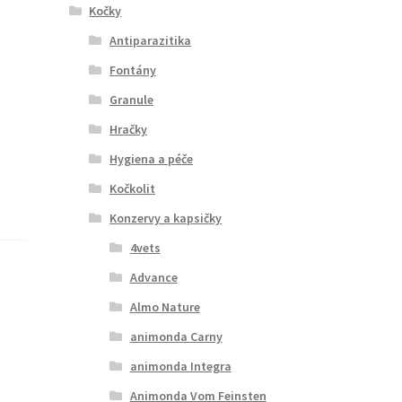
Kočky
Antiparazitika
Fontány
Granule
Hračky
Hygiena a péče
Kočkolit
Konzervy a kapsičky
4vets
Advance
Almo Nature
animonda Carny
animonda Integra
Animonda Vom Feinsten