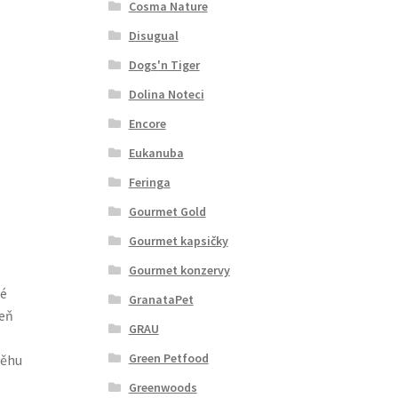
Cosma Nature
Disugual
Dogs'n Tiger
Dolina Noteci
Encore
Eukanuba
Feringa
Gourmet Gold
Gourmet kapsičky
Gourmet konzervy
ré
GranataPet
eň
GRAU
Green Petfood
běhu
Greenwoods