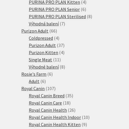
produktů
4
PURINA PRO PLAN Kitten
4
6
produkty
PURINA PRO PLAN Senior
6
produktů
8
PURINA PRO PLAN Sterilised
8
7
produktů
Výhodná balení
7
66
produktů
Purizon Adult
66
produktů
4
Coldpressed
4
produkty
37
Purizon Adult
37
produktů
4
Purizon Kitten
4
11
produkty
Single Meat
11
produktů
8
Výhodné balení
8
6
produktů
Rosie's Farm
6
6
produktů
Adult
6
produktů
107
Royal Canin
107
produktů
35
Royal Canin Breed
35
18
produktů
Royal Canin Care
18
produktů
26
Royal Canin Health
26
produktů
10
Royal Canin Health Indoor
10
9
produktů
Royal Canin Health Kitten
9