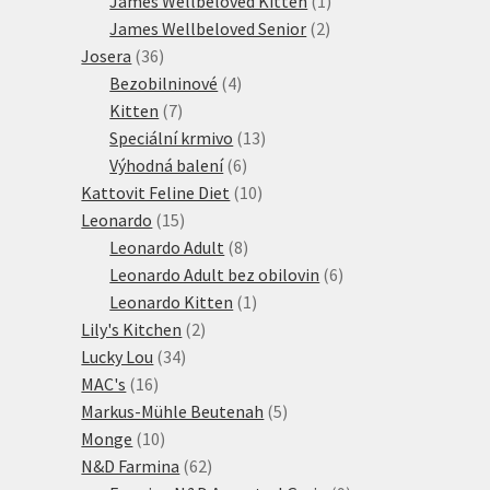
James Wellbeloved Kitten
1
2
produkt
James Wellbeloved Senior
2
36
produkty
Josera
36
produktů
4
Bezobilninové
4
7
produkty
Kitten
7
produktů
13
Speciální krmivo
13
6
produktů
Výhodná balení
6
produktů
10
Kattovit Feline Diet
10
15
produktů
Leonardo
15
produktů
8
Leonardo Adult
8
produktů
6
Leonardo Adult bez obilovin
6
1
produktů
Leonardo Kitten
1
2
produkt
Lily's Kitchen
2
34
produkty
Lucky Lou
34
16
produktů
MAC's
16
produktů
5
Markus-Mühle Beutenah
5
10
produktů
Monge
10
produktů
62
N&D Farmina
62