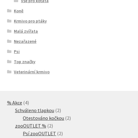
Vše pro koťata
Koně
Krmivo pro ptáky
Malá zvířata
Nezařazené
Psi
Top značky
Veterinární krmivo
4
% Akce
4
produkty
2
Schváleno tlapkou
2
produkty
2
Otestováno kočkou
2
2
produkty
zooOUTLET %
2
produkty
2
Psí zooOUTLET
2