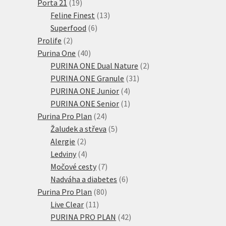
produkt
19
Porta 21
19
produktů
13
Feline Finest
13
6
produktů
Superfood
6
2
produktů
Prolife
2
produkty
40
Purina One
40
produktů
2
PURINA ONE Dual Nature
2
31
produkty
PURINA ONE Granule
31
4
produktů
PURINA ONE Junior
4
produkty
1
PURINA ONE Senior
1
24
produkt
Purina Pro Plan
24
produktů
5
Žaludek a střeva
5
2
produktů
Alergie
2
produkty
4
Ledviny
4
produkty
7
Močové cesty
7
produktů
6
Nadváha a diabetes
6
80
produktů
Purina Pro Plan
80
11
produktů
Live Clear
11
produktů
42
PURINA PRO PLAN
42