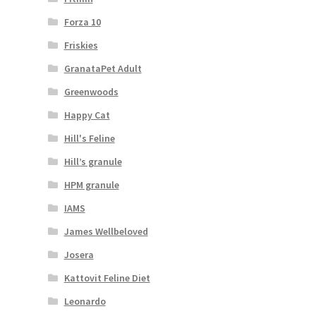
Forza 10
Friskies
GranataPet Adult
Greenwoods
Happy Cat
Hill's Feline
Hill’s granule
HPM granule
IAMS
James Wellbeloved
Josera
Kattovit Feline Diet
Leonardo