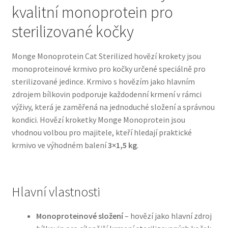
kvalitní monoprotein pro
Bozita pro psy — Švédské krmivo s nordickou kvalitou
sterilizované kočky
Brit pro psy
Monge Monoprotein Cat Sterilized hovĕzí krokety jsou
monoproteinové krmivo pro kočky určené speciálně pro
Granule pro psy
sterilizované jedince. Krmivo s hovězím jako hlavním
zdrojem bílkovin podporuje každodenní krmení v rámci
Natural Trainer pro psy — Italské krmivo s
výživy, která je zaměřená na jednoduché složení a správnou
přírodními složkami
kondici. Hovězí kroketky Monge Monoprotein jsou
vhodnou volbou pro majitele, kteří hledají praktické
krmivo ve výhodném balení
3×1,5 kg
.
Happy Dog — Německá kvalita a přirozené složení
Hill’s pro psy
Hlavní vlastnosti
Hračky pro psy
Monoproteinové složení
– hovězí jako hlavní zdroj
Konzervy a kapsičky pro psy