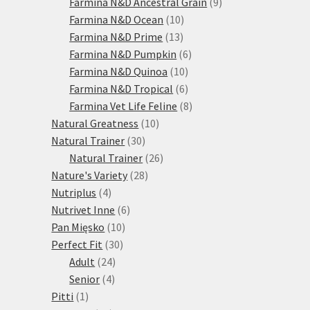
produktů
9
Farmina N&D Ancestral Grain
9
10
produktů
Farmina N&D Ocean
10
13
produktů
Farmina N&D Prime
13
produktů
6
Farmina N&D Pumpkin
6
10
produktů
Farmina N&D Quinoa
10
produktů
6
Farmina N&D Tropical
6
produktů
8
Farmina Vet Life Feline
8
10
produktů
Natural Greatness
10
30
produktů
Natural Trainer
30
produktů
26
Natural Trainer
26
28
produktů
Nature's Variety
28
4
produktů
Nutriplus
4
produkty
6
Nutrivet Inne
6
10
produktů
Pan Mięsko
10
30
produktů
Perfect Fit
30
24
produktů
Adult
24
4
produktů
Senior
4
1
produkty
Pitti
1