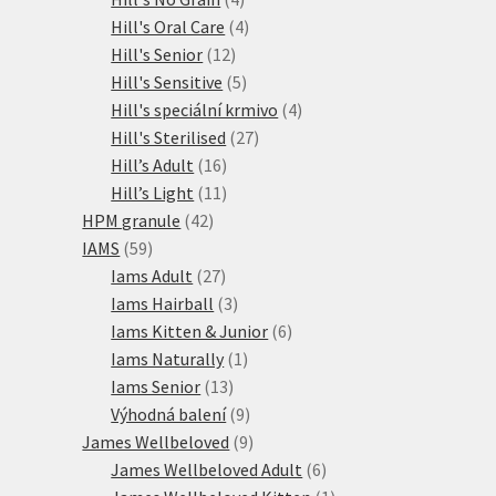
produkty
4
Hill's Oral Care
4
12
produkty
Hill's Senior
12
produktů
5
Hill's Sensitive
5
produktů
4
Hill's speciální krmivo
4
27
produkty
Hill's Sterilised
27
16
produktů
Hill’s Adult
16
produktů
11
Hill’s Light
11
42
produktů
HPM granule
42
59
produktů
IAMS
59
produktů
27
Iams Adult
27
produktů
3
Iams Hairball
3
produkty
6
Iams Kitten & Junior
6
1
produktů
Iams Naturally
1
13
produkt
Iams Senior
13
produktů
9
Výhodná balení
9
produktů
9
James Wellbeloved
9
produktů
6
James Wellbeloved Adult
6
produktů
1