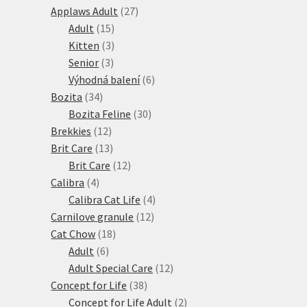
27
produktů
Applaws Adult
27
15
produktů
Adult
15
produktů
3
Kitten
3
3
produkty
Senior
3
produkty
6
Výhodná balení
6
34
produktů
Bozita
34
produktů
30
Bozita Feline
30
12
produktů
Brekkies
12
produktů
13
Brit Care
13
produktů
12
Brit Care
12
4
produktů
Calibra
4
produkty
4
Calibra Cat Life
4
12
produkty
Carnilove granule
12
18
produktů
Cat Chow
18
6
produktů
Adult
6
produktů
12
Adult Special Care
12
38
produktů
Concept for Life
38
produktů
2
Concept for Life Adult
2