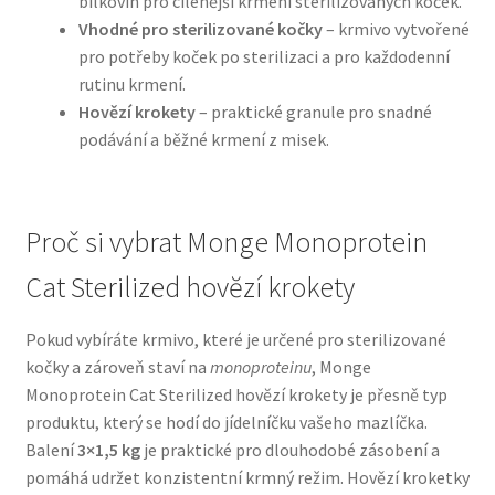
bílkovin pro cílenější krmení sterilizovaných koček.
Vhodné pro sterilizované kočky
– krmivo vytvořené
N&D Farmina pro psy — Italské holistic krmivo
pro potřeby koček po sterilizaci a pro každodenní
rutinu krmení.
Hovězí krokety
– praktické granule pro snadné
Oblečky pro psy
podávání a běžné krmení z misek.
Pamlsky pro psy
Pelíšky pro psy
Proč si vybrat Monge Monoprotein
Cat Sterilized hovĕzí krokety
Ortopedické pelíšky
Pokud vybíráte krmivo, které je určené pro sterilizované
Přepravky pro psy
kočky a zároveň staví na
monoproteinu
, Monge
Monoprotein Cat Sterilized hovĕzí krokety je přesně typ
Purizon pro psy — Vysoký obsah masa, bez obilovin
produktu, který se hodí do jídelníčku vašeho mazlíčka.
Balení
3×1,5 kg
je praktické pro dlouhodobé zásobení a
Royal Canin pro psy
pomáhá udržet konzistentní krmný režim. Hovězí kroketky