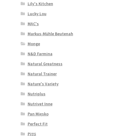
Lily's Kitchen
Lucky Lou
MAC's
Markus-Mühle Beutenah
Monge
N&D Farmina
Natural Greatness
Natural Trainer
Nature's Variety
Nutriplus
Nutrivet Inne
Pan Mięsko
Perfect Fit
Pitti