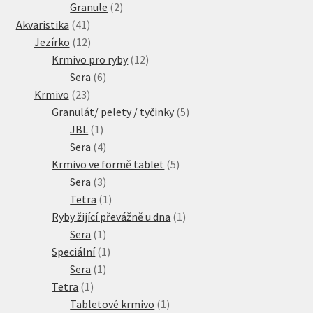
2
produkty
Granule
2
41
produkty
Akvaristika
41
produktů
12
Jezírko
12
produktů
12
Krmivo pro ryby
12
6
produktů
Sera
6
23
produktů
Krmivo
23
produktů
5
Granulát/ pelety / tyčinky
5
1
produktů
JBL
1
produkt
4
Sera
4
produkty
5
Krmivo ve formě tablet
5
3
produktů
Sera
3
produkty
1
Tetra
1
produkt
1
Ryby žijící převážně u dna
1
1
produkt
Sera
1
produkt
1
Speciální
1
1
produkt
Sera
1
1
produkt
Tetra
1
produkt
1
Tabletové krmivo
1