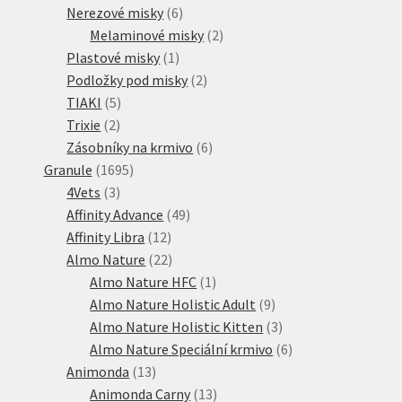
6
produkty
Nerezové misky
6
produktů
2
Melaminové misky
2
1
produkty
Plastové misky
1
produkt
2
Podložky pod misky
2
5
produkty
TIAKI
5
2
produktů
Trixie
2
produkty
6
Zásobníky na krmivo
6
1695
produktů
Granule
1695
3
produktů
4Vets
3
produkty
49
Affinity Advance
49
12
produktů
Affinity Libra
12
produktů
22
Almo Nature
22
produktů
1
Almo Nature HFC
1
produkt
9
Almo Nature Holistic Adult
9
produktů
3
Almo Nature Holistic Kitten
3
produkty
6
Almo Nature Speciální krmivo
6
13
produktů
Animonda
13
produktů
13
Animonda Carny
13