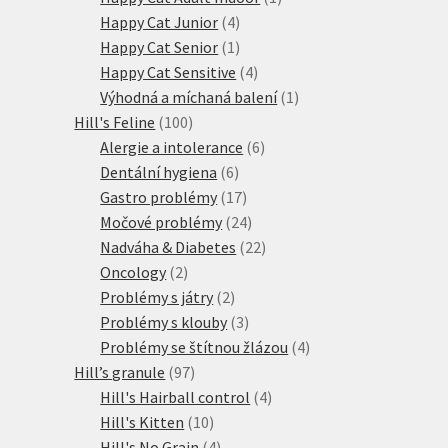
4
produkt
Happy Cat Junior
4
produkty
1
Happy Cat Senior
1
produkt
4
Happy Cat Sensitive
4
produkty
1
Výhodná a míchaná balení
1
100
produkt
Hill's Feline
100
produktů
6
Alergie a intolerance
6
6
produktů
Dentální hygiena
6
produktů
17
Gastro problémy
17
produktů
24
Močové problémy
24
produktů
22
Nadváha & Diabetes
22
2
produktů
Oncology
2
produkty
2
Problémy s játry
2
produkty
3
Problémy s klouby
3
produkty
4
Problémy se štítnou žlázou
4
97
produkty
Hill’s granule
97
produktů
4
Hill's Hairball control
4
10
produkty
Hill's Kitten
10
produktů
4
Hill's No Grain
4