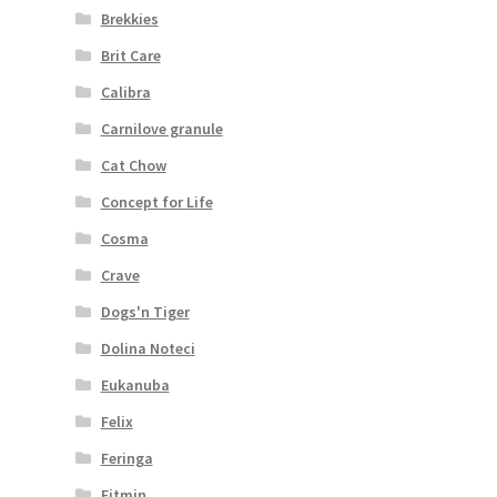
Brekkies
Brit Care
Calibra
Carnilove granule
Cat Chow
Concept for Life
Cosma
Crave
Dogs'n Tiger
Dolina Noteci
Eukanuba
Felix
Feringa
Fitmin