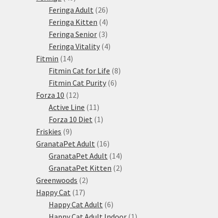
produktů
26
Feringa Adult
26
produktů
4
Feringa Kitten
4
3
produkty
Feringa Senior
3
produkty
4
Feringa Vitality
4
14
produkty
Fitmin
14
produktů
8
Fitmin Cat for Life
8
6
produktů
Fitmin Cat Purity
6
12
produktů
Forza 10
12
produktů
11
Active Line
11
produktů
1
Forza 10 Diet
1
9
produkt
Friskies
9
produktů
16
GranataPet Adult
16
produktů
14
GranataPet Adult
14
produktů
2
GranataPet Kitten
2
2
produkty
Greenwoods
2
17
produkty
Happy Cat
17
produktů
6
Happy Cat Adult
6
produktů
1
Happy Cat Adult Indoor
1