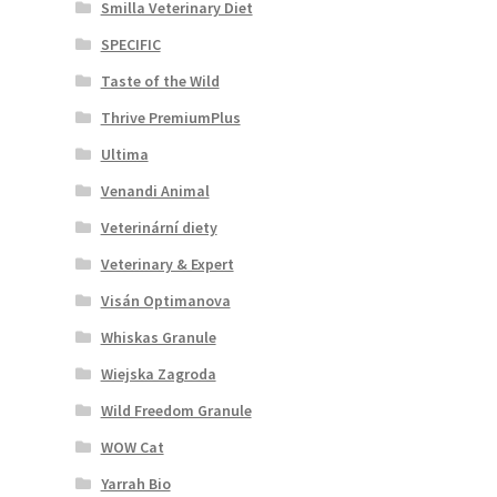
Smilla Veterinary Diet
SPECIFIC
Taste of the Wild
Thrive PremiumPlus
Ultima
Venandi Animal
Veterinární diety
Veterinary & Expert
Visán Optimanova
Whiskas Granule
Wiejska Zagroda
Wild Freedom Granule
WOW Cat
Yarrah Bio