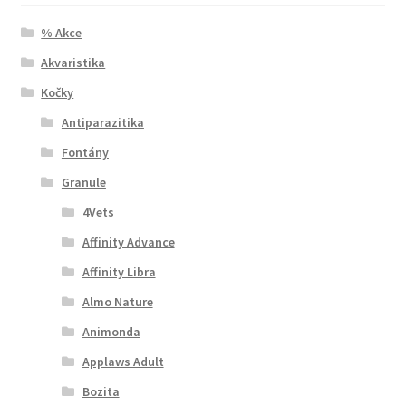
% Akce
Akvaristika
Kočky
Antiparazitika
Fontány
Granule
4Vets
Affinity Advance
Affinity Libra
Almo Nature
Animonda
Applaws Adult
Bozita