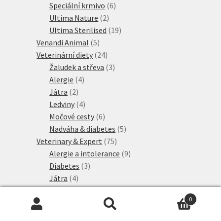
produktů
6
Speciální krmivo
6
2
produktů
Ultima Nature
2
produkty
19
Ultima Sterilised
19
5
produktů
Venandi Animal
5
produktů
24
Veterinární diety
24
produktů
3
Žaludek a střeva
3
4
produkty
Alergie
4
2
produkty
Játra
2
produkty
4
Ledviny
4
produkty
6
Močové cesty
6
produktů
5
Nadváha & diabetes
5
75
produktů
Veterinary & Expert
75
produktů
9
Alergie a intolerance
9
3
produktů
Diabetes
3
4
produkty
Játra
4
produkty
21
Ledviny a močové cesty
21
0
7
produktů
Mature
7
Hledat:
Hledat
produktů
4
Neutered
4