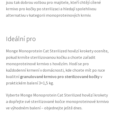
jsou tak dobrou volbou pro majitele, kteří chtějí cílené
Veterinární dieta pro psy
krmivo pro kočky po sterilizaci a hledají spolehlivou
alternativu v kategorii monoproteinových krmiv.
Vodítka a obojky
Wolf of Wilderness
Ideální pro
Monge Monoprotein Cat Sterilized hovĕzí krokety oceníte,
pokud krmíte sterilizovanou kočku a chcete zařadit
monoproteinové krmivo s hovězím. Hodí se pro
každodenní krmení v domácnosti, kde chcete mít po ruce
kvalitní
granulované krmivo pro sterilizované kočky
v
praktickém balení 3×1,5 kg.
Vyberte Monge Monoprotein Cat Sterilized hovĕzí krokety
a dopřejte své sterilizované kočce monoproteinové krmivo
ve výhodném balení – objednejte ještě dnes.