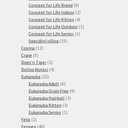
produkty
9
Concept for Life Breed
9
produktů
2
Concept for Life Indoor
2
4
produkty
Concept for Life Kitten
4
produkty
1
Concept for Life Outdoor
1
1
produkt
Concept for Life Senior
1
15
produkt
Speciální výživa
15
12
produktů
Cosma
12
5
produktů
Crave
5
produktů
2
Dogs'n Tiger
2
produkty
4
Dolina Noteci
4
22
produkty
Eukanuba
22
produktů
6
Eukanuba Adult
6
produktů
9
Eukanuba Grain Free
9
3
produktů
Eukanuba Hairball
3
3
produkty
Eukanuba Kitten
3
1
produkty
Eukanuba Senior
1
2
produkt
Felix
2
produkty
40
Feringa
40