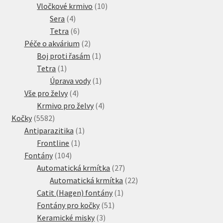
10
produkt
Vločkové krmivo
10
4
produktů
Sera
4
produkty
6
Tetra
6
produktů
2
Péče o akvárium
2
produkty
1
Boj proti řasám
1
1
produkt
Tetra
1
produkt
1
Úprava vody
1
4
produkt
Vše pro želvy
4
produkty
4
Krmivo pro želvy
4
5582
produkty
Kočky
5582
produktů
1
Antiparazitika
1
1
produkt
Frontline
1
104
produkt
Fontány
104
produktů
27
Automatická krmítka
27
produktů
22
Automatická krmítka
22
1
produktů
Catit (Hagen) fontány
1
51
produkt
Fontány pro kočky
51
3
produktů
Keramické misky
3