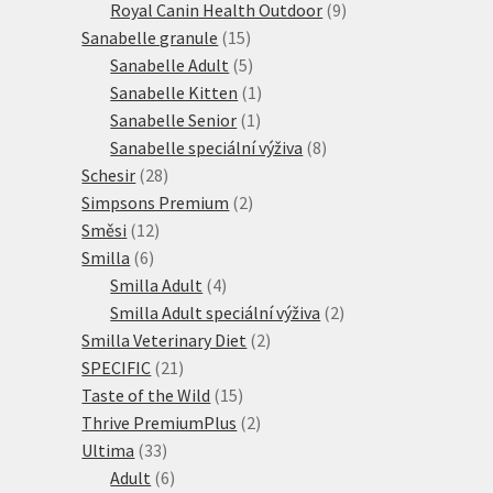
produktů
9
Royal Canin Health Outdoor
9
15
produktů
Sanabelle granule
15
produktů
5
Sanabelle Adult
5
produktů
1
Sanabelle Kitten
1
1
produkt
Sanabelle Senior
1
produkt
8
Sanabelle speciální výživa
8
28
produktů
Schesir
28
produktů
2
Simpsons Premium
2
12
produkty
Směsi
12
6
produktů
Smilla
6
produktů
4
Smilla Adult
4
produkty
2
Smilla Adult speciální výživa
2
2
produkty
Smilla Veterinary Diet
2
21
produkty
SPECIFIC
21
produktů
15
Taste of the Wild
15
produktů
2
Thrive PremiumPlus
2
33
produkty
Ultima
33
produktů
6
Adult
6