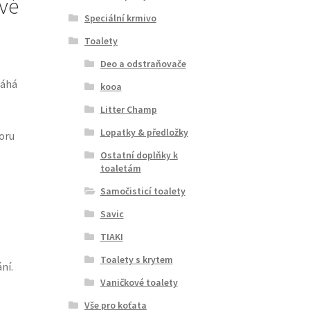
ové
Speciální krmivo
Toalety
Deo a odstraňovače
áhá
kooa
Litter Champ
Lopatky & předložky
oru
Ostatní doplňky k
toaletám
Samočisticí toalety
Savic
TIAKI
Toalety s krytem
ní.
Vaničkové toalety
Vše pro koťata