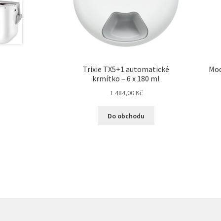
Trixie TX5+1 automatické
Mod
krmítko – 6 x 180 ml
1 484,00
Kč
Do obchodu