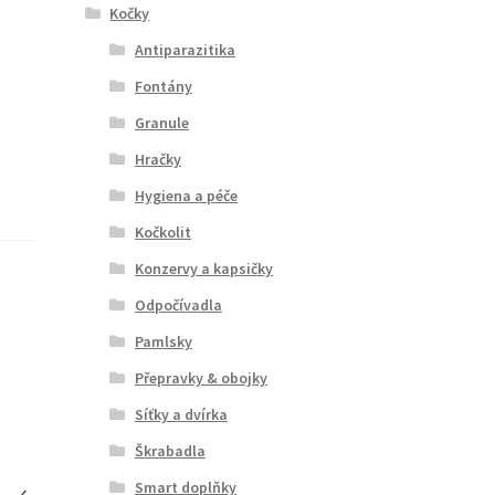
Kočky
Antiparazitika
Fontány
Granule
Hračky
Hygiena a péče
Kočkolit
Konzervy a kapsičky
Odpočívadla
Pamlsky
Přepravky & obojky
Síťky a dvírka
Škrabadla
Smart doplňky