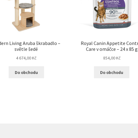
ern Living Aruba škrabadlo –
Royal Canin Appetite Cont
světle šedé
Care v omáčce – 24 x 85 g
4 674,00
Kč
854,00
Kč
Do obchodu
Do obchodu