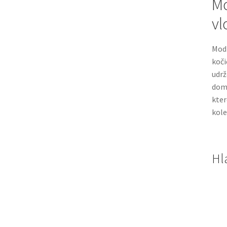
Mo
vl
Modk
koči
udrž
domá
kter
kole
Hl