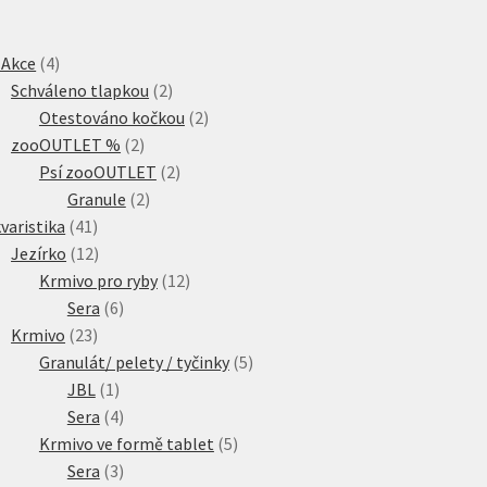
4
 Akce
4
produkty
2
Schváleno tlapkou
2
produkty
2
Otestováno kočkou
2
2
produkty
zooOUTLET %
2
produkty
2
Psí zooOUTLET
2
2
produkty
Granule
2
41
produkty
varistika
41
produktů
12
Jezírko
12
produktů
12
Krmivo pro ryby
12
6
produktů
Sera
6
23
produktů
Krmivo
23
produktů
5
Granulát/ pelety / tyčinky
5
1
produktů
JBL
1
produkt
4
Sera
4
produkty
5
Krmivo ve formě tablet
5
3
produktů
Sera
3