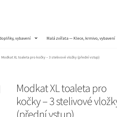
doplňky, vybavení
Malá zvířata — Klece, krmivo, vybavení
rmivo, vybavení
Můj účet
Obchod
Pokladna
Vše pro kočky
Modkat XL toaleta pro kočky – 3 stelivové vložky (přední vstup)
Modkat XL toaleta pro
kočky – 3 stelivové vložk
(přední vstup)