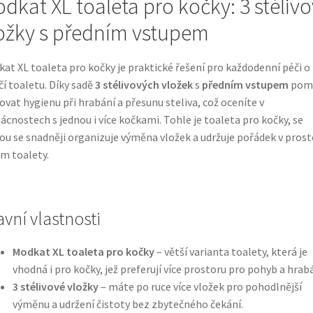
dkat XL toaleta pro kočky: 3 stéliv
ožky s předním vstupem
at XL toaleta pro kočky je praktické řešení pro každodenní péči o
čí toaletu. Díky sadě
3 stélivových vložek
s
předním vstupem
pom
ovat hygienu při hrabání a přesunu steliva, což oceníte v
cnostech s jednou i více kočkami. Tohle je toaleta pro kočky, se
ou se snadněji organizuje výměna vložek a udržuje pořádek v prost
m toalety.
avní vlastnosti
Modkat XL toaleta pro kočky
– větší varianta toalety, která je
vhodná i pro kočky, jež preferují více prostoru pro pohyb a hrabá
3 stélivové vložky
– máte po ruce více vložek pro pohodlnější
výměnu a udržení čistoty bez zbytečného čekání.