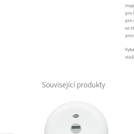
maji
pro 
pro 
se s
pro
Vybe
vlož
Související produkty