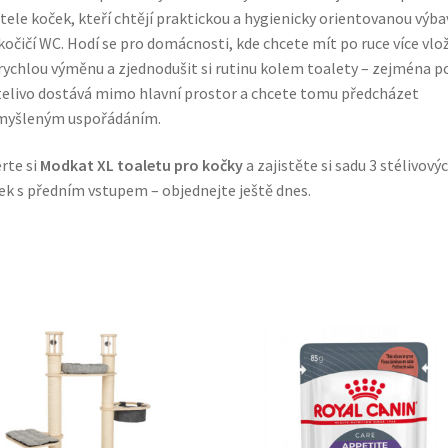
tele koček, kteří chtějí praktickou a hygienicky orientovanou výba
kočičí WC. Hodí se pro domácnosti, kde chcete mít po ruce více vlo
rychlou výměnu a zjednodušit si rutinu kolem toalety – zejména p
telivo dostává mimo hlavní prostor a chcete tomu předcházet
myšleným uspořádáním.
rte si
Modkat XL toaletu pro kočky
a zajistěte si sadu 3 stélivový
ek s předním vstupem – objednejte ještě dnes.