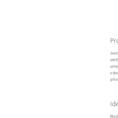
Pr
Jest
udrž
umož
v do
přir
Id
Modk