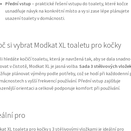
Přední vstup
– praktické řešení vstupu do toalety, které kočce
usnadňuje návyk na konkrétní místo a vy si zase lépe plánujete
usazení toalety v domácnosti.
oč si vybrat Modkat XL toaletu pro kočky
li hledáte kočičí toaletu, která je navržená tak, aby se dala snadno
ovat v čistotě, Modkat XL je jasná volba.
Sada 3 stélivových vlože
ňuje plánovat výměny podle potřeby, což se hodí při každodenní p
mácnostech s vyšší frekvencí používání. Přední vstup zajišťuje
ozenější orientaci a celkově podporuje komfort při používání.
eální pro
at XL toaleta pro kočky s 3 stélivovými vložkami je ideální pro