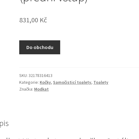
831,00
Kč
Do obchodu
SKU:
32178316413
Kategorie:
Kočky
,
Samočisticí toalety
,
Toalety
Značka:
Modkat
pis