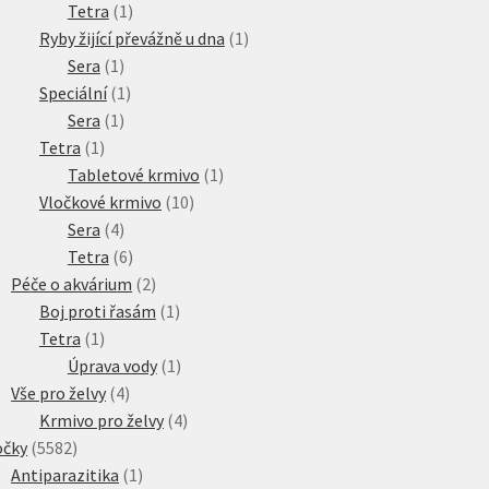
produkty
1
Tetra
1
produkt
1
Ryby žijící převážně u dna
1
1
produkt
Sera
1
produkt
1
Speciální
1
1
produkt
Sera
1
1
produkt
Tetra
1
produkt
1
Tabletové krmivo
1
10
produkt
Vločkové krmivo
10
4
produktů
Sera
4
produkty
6
Tetra
6
produktů
2
Péče o akvárium
2
produkty
1
Boj proti řasám
1
1
produkt
Tetra
1
produkt
1
Úprava vody
1
4
produkt
Vše pro želvy
4
produkty
4
Krmivo pro želvy
4
5582
produkty
očky
5582
produktů
1
Antiparazitika
1