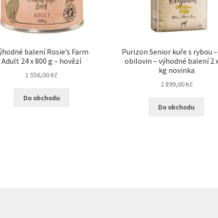
ýhodné balení Rosie’s Farm
Purizon Senior kuře s rybou –
Adult 24 x 800 g – hovězí
obilovin – výhodné balení 2 
kg novinka
1 556,00
Kč
2 899,00
Kč
Do obchodu
Do obchodu