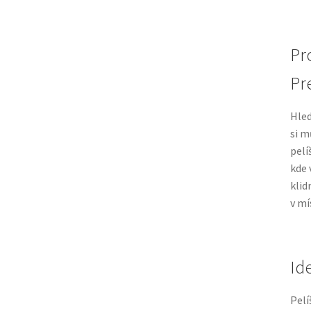
Pr
Pr
Hle
si m
pelí
kde 
klid
v mí
Id
Pelí