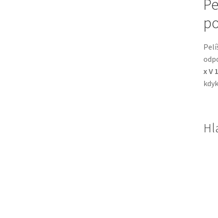
Pe
po
Pelí
odpo
x V 
kdyk
Hl