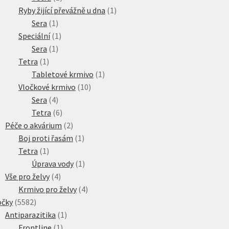
produkt
1
Ryby žijící převážně u dna
1
1
produkt
Sera
1
produkt
1
Speciální
1
1
produkt
Sera
1
1
produkt
Tetra
1
produkt
1
Tabletové krmivo
1
10
produkt
Vločkové krmivo
10
4
produktů
Sera
4
produkty
6
Tetra
6
produktů
2
Péče o akvárium
2
produkty
1
Boj proti řasám
1
1
produkt
Tetra
1
produkt
1
Úprava vody
1
4
produkt
Vše pro želvy
4
produkty
4
Krmivo pro želvy
4
5582
produkty
očky
5582
produktů
1
Antiparazitika
1
1
produkt
Frontline
1