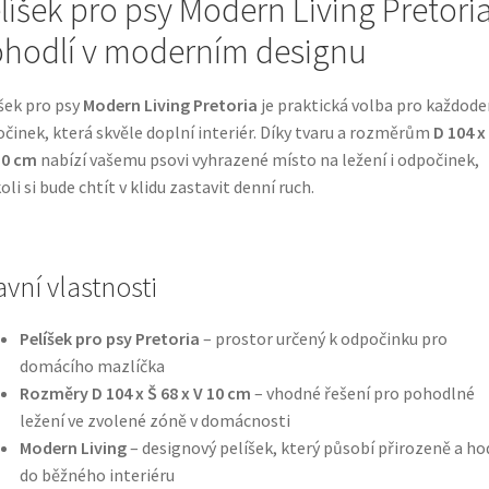
líšek pro psy Modern Living Pretoria
hodlí v moderním designu
šek pro psy
Modern Living Pretoria
je praktická volba pro každode
činek, která skvěle doplní interiér. Díky tvaru a rozměrům
D 104 x
10 cm
nabízí vašemu psovi vyhrazené místo na ležení i odpočinek,
oli si bude chtít v klidu zastavit denní ruch.
avní vlastnosti
Pelíšek pro psy Pretoria
– prostor určený k odpočinku pro
domácího mazlíčka
Rozměry D 104 x Š 68 x V 10 cm
– vhodné řešení pro pohodlné
ležení ve zvolené zóně v domácnosti
Modern Living
– designový pelíšek, který působí přirozeně a hod
do běžného interiéru