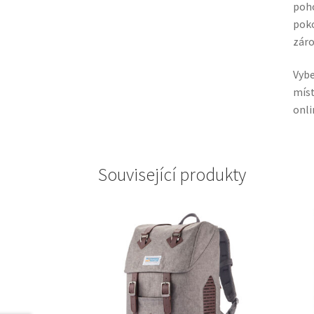
poho
poko
záro
Vybe
míst
onli
Související produkty