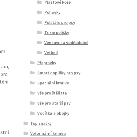
Plastové koše
Pohovky
Polštáře pro psy
Trixie pelíšky
Venkovní a voděodolné
kam
Vetbed
Přepravky
 tam,
Smart doplňky pro psy
 pro
tění
Speciální krmivo
Vše pro štěňata
Vše pro starší psy
Vodítka a obojky
Top značky
astní
Veterinární krmivo