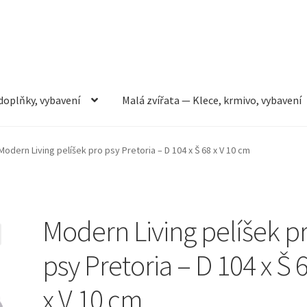
doplňky, vybavení
Malá zvířata — Klece, krmivo, vybavení
rmivo, vybavení
Můj účet
Obchod
Pokladna
Vše pro kočky
Modern Living pelíšek pro psy Pretoria – D 104 x Š 68 x V 10 cm
Modern Living pelíšek p
psy Pretoria – D 104 x Š 
x V 10 cm