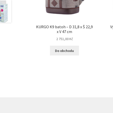
KURGO K9 batoh – D 31,8 x Š 22,9
V
x V 47 cm
2 751,00
Kč
Do obchodu