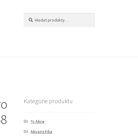
Hledat:
Hledat
ro
Kategorie produktu
68
% Akce
Akvaristika