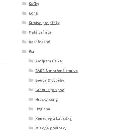
Kočky
Koně
Krmivo pro ptáky
Malá zvířata
Nezařazené
Psi
Antiparazitika
BARF & mražené krmivo
Boudy & výběhy
Granule pro psy
Hračky Kong
Hygiena
Konzervy a kapsičky
Misky & podložky