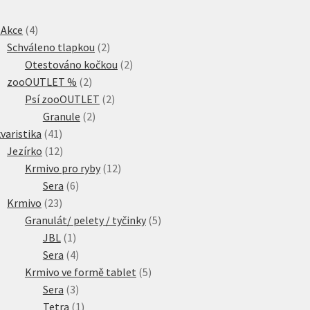
4
 Akce
4
produkty
2
Schváleno tlapkou
2
produkty
2
Otestováno kočkou
2
2
produkty
zooOUTLET %
2
produkty
2
Psí zooOUTLET
2
2
produkty
Granule
2
41
produkty
varistika
41
produktů
12
Jezírko
12
produktů
12
Krmivo pro ryby
12
6
produktů
Sera
6
23
produktů
Krmivo
23
produktů
5
Granulát/ pelety / tyčinky
5
1
produktů
JBL
1
produkt
4
Sera
4
produkty
5
Krmivo ve formě tablet
5
3
produktů
Sera
3
produkty
1
Tetra
1