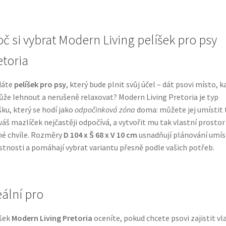
oč si vybrat Modern Living pelíšek pro psy
etoria
dáte
pelíšek pro psy
, který bude plnit svůj účel – dát psovi místo, 
ůže lehnout a nerušeně relaxovat? Modern Living Pretoria je typ
šku, který se hodí jako
odpočinková zóna
doma: můžete jej umístit
váš mazlíček nejčastěji odpočívá, a vytvořit mu tak vlastní prostor
né chvíle. Rozměry
D 104 x Š 68 x V 10 cm
usnadňují plánování umís
stnosti a pomáhají vybrat variantu přesně podle vašich potřeb.
eální pro
šek
Modern Living Pretoria
oceníte, pokud chcete psovi zajistit vl