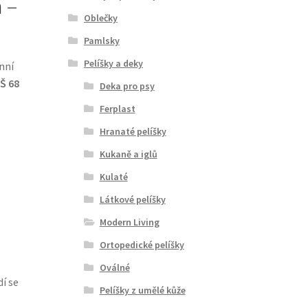
 –
Oblečky
Pamlsky
Pelíšky a deky
nní
 Š 68
Deka pro psy
Ferplast
Hranaté pelíšky
Kukaně a iglů
Kulaté
Látkové pelíšky
Modern Living
Ortopedické pelíšky
Oválné
í se
Pelíšky z umělé kůže