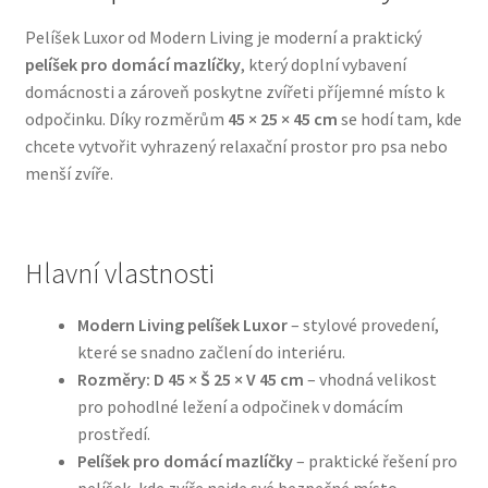
Pelíšek Luxor od Modern Living je moderní a praktický
Bozita pro psy — Švédské krmivo s nordickou kvalitou
pelíšek pro domácí mazlíčky
, který doplní vybavení
domácnosti a zároveň poskytne zvířeti příjemné místo k
Brit pro psy
odpočinku. Díky rozměrům
45 × 25 × 45 cm
se hodí tam, kde
chcete vytvořit vyhrazený relaxační prostor pro psa nebo
Granule pro psy
menší zvíře.
Natural Trainer pro psy — Italské krmivo s
přírodními složkami
Hlavní vlastnosti
Happy Dog — Německá kvalita a přirozené složení
Modern Living pelíšek Luxor
– stylové provedení,
které se snadno začlení do interiéru.
Hill’s pro psy
Rozměry: D 45 × Š 25 × V 45 cm
– vhodná velikost
pro pohodlné ležení a odpočinek v domácím
Hračky pro psy
prostředí.
Pelíšek pro domácí mazlíčky
– praktické řešení pro
Konzervy a kapsičky pro psy