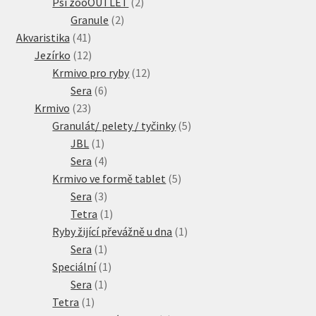
produkty
2
Psí zooOUTLET
2
2
produkty
Granule
2
41
produkty
Akvaristika
41
produktů
12
Jezírko
12
produktů
12
Krmivo pro ryby
12
6
produktů
Sera
6
23
produktů
Krmivo
23
produktů
5
Granulát/ pelety / tyčinky
5
1
produktů
JBL
1
produkt
4
Sera
4
produkty
5
Krmivo ve formě tablet
5
3
produktů
Sera
3
produkty
1
Tetra
1
produkt
1
Ryby žijící převážně u dna
1
1
produkt
Sera
1
produkt
1
Speciální
1
1
produkt
Sera
1
1
produkt
Tetra
1