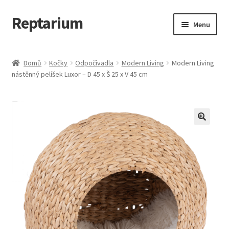
Reptarium
Přeskočit
Přejít
Menu
na
k
navigaci
obsahu
Úvodní stránka
webu
Domů
Kočky
Odpočívadla
Modern Living
Modern Living
nástěnný pelíšek Luxor – D 45 x Š 25 x V 45 cm
Košík
Malá zvířata — Klece, krmivo, vybavení
Můj účet
Obchod
Pokladna
Vše pro kočky