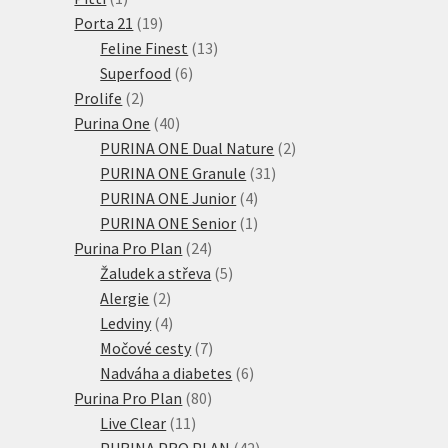
produkt
19
Porta 21
19
produktů
13
Feline Finest
13
6
produktů
Superfood
6
2
produktů
Prolife
2
produkty
40
Purina One
40
produktů
2
PURINA ONE Dual Nature
2
31
produkty
PURINA ONE Granule
31
4
produktů
PURINA ONE Junior
4
produkty
1
PURINA ONE Senior
1
24
produkt
Purina Pro Plan
24
produktů
5
Žaludek a střeva
5
2
produktů
Alergie
2
produkty
4
Ledviny
4
produkty
7
Močové cesty
7
produktů
6
Nadváha a diabetes
6
80
produktů
Purina Pro Plan
80
11
produktů
Live Clear
11
produktů
42
PURINA PRO PLAN
42