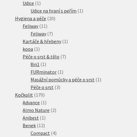
1
produktů
Udice
1
produkt
1
Udice na hraní s peřím
1
20
produkt
Hygiena a péče
20
11
produktů
Feliway
11
produktů
7
Feliway
7
produktů
1
Kartáče & hřebeny
1
1
produkt
kooa
1
produkt
7
Péče o srst & tělo
7
1
produktů
8in1
1
produkt
1
FURminator
1
produkt
1
Masážní pomůcky a péče o srst
1
3
produkt
Péče o srst
3
170
produkty
Kočkolit
170
produktů
1
Advance
1
produkt
2
Almo Nature
2
1
produkty
Anibest
1
12
produkt
Benek
12
produktů
4
Compact
4