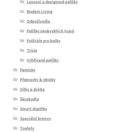
Luxusní a designové pelíšky
Modern Living
Odpočívadla
Pelíšky neobvyklých tvarů
Polštáře pro kočky
Trixie
Vyhřívané pelíšky
Pamlsky
Přepravky & obojky
Síťky a dvírka
Škrabadla
Smart doplňky
Speciální krmivo
Toalety