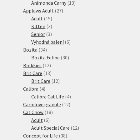
produktů
13
Animonda Carny
13
27
produktů
Applaws Adult
27
15
produktů
Adult
15
produktů
3
Kitten
3
3
produkty
Senior
3
produkty
6
Výhodná balení
6
34
produktů
Bozita
34
produktů
30
Bozita Feline
30
12
produktů
Brekkies
12
produktů
13
Brit Care
13
produktů
12
Brit Care
12
4
produktů
Calibra
4
produkty
4
Calibra Cat Life
4
12
produkty
Carnilove granule
12
18
produktů
Cat Chow
18
6
produktů
Adult
6
produktů
12
Adult Special Care
12
38
produktů
Concept for Life
38