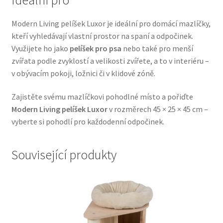
Veterinární dieta pro psy
Modern Living pelíšek Luxor je ideální pro domácí mazlíčky,
kteří vyhledávají vlastní prostor na spaní a odpočinek.
Vodítka a obojky
Využijete ho jako
pelíšek pro psa
nebo také pro menší
zvířata podle zvyklostí a velikosti zvířete, a to v interiéru –
Wolf of Wilderness
v obývacím pokoji, ložnici či v klidové zóně.
Zajistěte svému mazlíčkovi pohodlné místo a pořiďte
Modern Living pelíšek Luxor
v rozměrech 45 × 25 × 45 cm –
vyberte si pohodlí pro každodenní odpočinek.
Související produkty