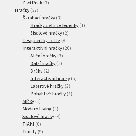
3
produktů
Ziwi Peak
3
57
produkty
Hračky
57
produktů
3
Škrabací hračky
3
produkty
1
Hračky z vlnité lepenky
1
2
produkt
Sisalové hračky
2
8
produkty
Designed by Lotte
8
produktů
20
Interaktivní hračky
20
3
produktů
Akční hračky
3
1
produkty
Další hračky
1
2
produkt
Dráhy
2
produkty
5
Interaktivní hračky
5
3
produktů
Laserové hračky
3
produkty
1
Pohyblivé hračky
1
1
produkt
Míčky
1
produkt
3
Modern Living
3
produkty
4
Sisalové hračky
4
8
produkty
TIAKI
8
produktů
9
Tunely
9