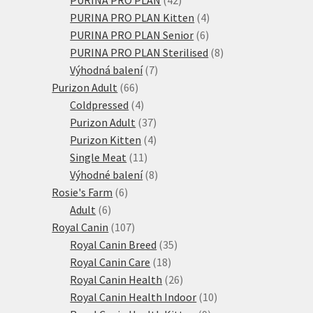
produktů
4
PURINA PRO PLAN Kitten
4
6
produkty
PURINA PRO PLAN Senior
6
produktů
8
PURINA PRO PLAN Sterilised
8
7
produktů
Výhodná balení
7
66
produktů
Purizon Adult
66
produktů
4
Coldpressed
4
produkty
37
Purizon Adult
37
produktů
4
Purizon Kitten
4
11
produkty
Single Meat
11
produktů
8
Výhodné balení
8
6
produktů
Rosie's Farm
6
6
produktů
Adult
6
produktů
107
Royal Canin
107
produktů
35
Royal Canin Breed
35
18
produktů
Royal Canin Care
18
produktů
26
Royal Canin Health
26
produktů
10
Royal Canin Health Indoor
10