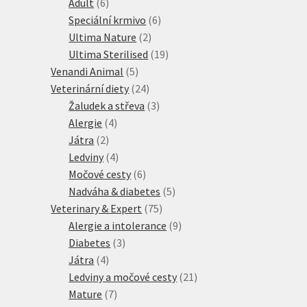
produktů
6
Adult
6
produktů
6
Speciální krmivo
6
2
produktů
Ultima Nature
2
produkty
19
Ultima Sterilised
19
5
produktů
Venandi Animal
5
produktů
24
Veterinární diety
24
produktů
3
Žaludek a střeva
3
4
produkty
Alergie
4
2
produkty
Játra
2
produkty
4
Ledviny
4
produkty
6
Močové cesty
6
produktů
5
Nadváha & diabetes
5
75
produktů
Veterinary & Expert
75
produktů
9
Alergie a intolerance
9
3
produktů
Diabetes
3
4
produkty
Játra
4
produkty
21
Ledviny a močové cesty
21
7
produktů
Mature
7