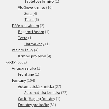
produkt
1
Tabletové krmivo
1
10
produkt
Vločkové krmivo
10
4
produktů
Sera
4
produkty
6
Tetra
6
produktů
2
Péče o akvárium
2
produkty
1
Boj proti řasám
1
1
produkt
Tetra
1
produkt
1
Úprava vody
1
4
produkt
Vše pro želvy
4
produkty
4
Krmivo pro želvy
4
5582
produkty
Kočky
5582
produktů
1
Antiparazitika
1
1
produkt
Frontline
1
104
produkt
Fontány
104
produktů
27
Automatická krmítka
27
produktů
22
Automatická krmítka
22
1
produktů
Catit (Hagen) fontány
1
51
produkt
Fontány pro kočky
51