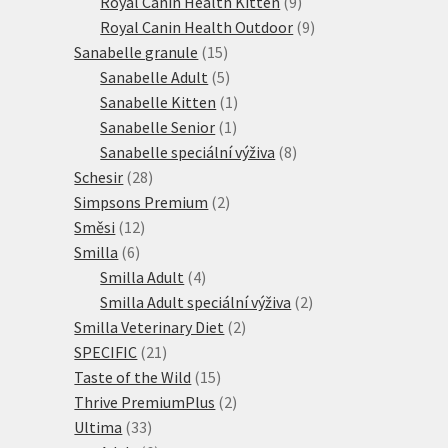
9
produktů
Royal Canin Health Kitten
9
produktů
9
Royal Canin Health Outdoor
9
15
produktů
Sanabelle granule
15
produktů
5
Sanabelle Adult
5
produktů
1
Sanabelle Kitten
1
1
produkt
Sanabelle Senior
1
produkt
8
Sanabelle speciální výživa
8
28
produktů
Schesir
28
produktů
2
Simpsons Premium
2
12
produkty
Směsi
12
6
produktů
Smilla
6
produktů
4
Smilla Adult
4
produkty
2
Smilla Adult speciální výživa
2
2
produkty
Smilla Veterinary Diet
2
21
produkty
SPECIFIC
21
produktů
15
Taste of the Wild
15
produktů
2
Thrive PremiumPlus
2
33
produkty
Ultima
33