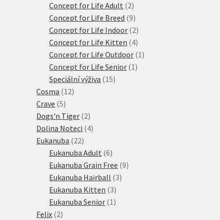
produktů
2
Concept for Life Adult
2
produkty
9
Concept for Life Breed
9
produktů
2
Concept for Life Indoor
2
4
produkty
Concept for Life Kitten
4
produkty
1
Concept for Life Outdoor
1
1
produkt
Concept for Life Senior
1
15
produkt
Speciální výživa
15
12
produktů
Cosma
12
5
produktů
Crave
5
produktů
2
Dogs'n Tiger
2
produkty
4
Dolina Noteci
4
22
produkty
Eukanuba
22
produktů
6
Eukanuba Adult
6
produktů
9
Eukanuba Grain Free
9
3
produktů
Eukanuba Hairball
3
3
produkty
Eukanuba Kitten
3
1
produkty
Eukanuba Senior
1
2
produkt
Felix
2