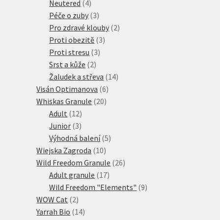
produktů
4
Neutered
4
produkty
3
Péče o zuby
3
produkty
2
Pro zdravé klouby
2
3
produkty
Proti obezitě
3
3
produkty
Proti stresu
3
2
produkty
Srst a kůže
2
produkty
14
Žaludek a střeva
14
6
produktů
Visán Optimanova
6
20
produktů
Whiskas Granule
20
12
produktů
Adult
12
3
produktů
Junior
3
produkty
5
Výhodná balení
5
10
produktů
Wiejska Zagroda
10
produktů
26
Wild Freedom Granule
26
17
produktů
Adult granule
17
produktů
9
Wild Freedom "Elements"
9
2
produktů
WOW Cat
2
produkty
14
Yarrah Bio
14