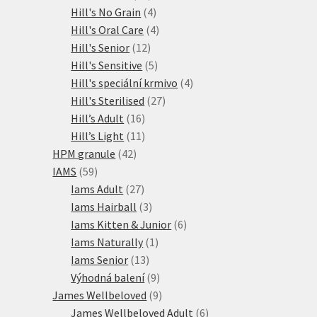
produktů
4
Hill's No Grain
4
produkty
4
Hill's Oral Care
4
12
produkty
Hill's Senior
12
produktů
5
Hill's Sensitive
5
produktů
4
Hill's speciální krmivo
4
27
produkty
Hill's Sterilised
27
16
produktů
Hill’s Adult
16
produktů
11
Hill’s Light
11
42
produktů
HPM granule
42
59
produktů
IAMS
59
produktů
27
Iams Adult
27
produktů
3
Iams Hairball
3
produkty
6
Iams Kitten & Junior
6
1
produktů
Iams Naturally
1
13
produkt
Iams Senior
13
produktů
9
Výhodná balení
9
produktů
9
James Wellbeloved
9
produktů
6
James Wellbeloved Adult
6