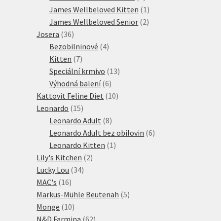
produktů
1
James Wellbeloved Kitten
1
2
produkt
James Wellbeloved Senior
2
36
produkty
Josera
36
produktů
4
Bezobilninové
4
7
produkty
Kitten
7
produktů
13
Speciální krmivo
13
6
produktů
Výhodná balení
6
produktů
10
Kattovit Feline Diet
10
15
produktů
Leonardo
15
produktů
8
Leonardo Adult
8
produktů
6
Leonardo Adult bez obilovin
6
1
produktů
Leonardo Kitten
1
2
produkt
Lily's Kitchen
2
34
produkty
Lucky Lou
34
16
produktů
MAC's
16
produktů
5
Markus-Mühle Beutenah
5
10
produktů
Monge
10
produktů
62
N&D Farmina
62