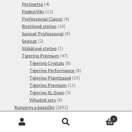
produktů
4
Perlinette
4
produkty
12
Podestýlky
12
produktů
4
Professional Classic
4
10
produkty
Rostlinné stelivo
10
produktů
8
Sanicat Professional
8
2
produktů
Sepicat
2
produkty
1
Silikátové stelivo
1
produkt
47
Tigerino Premium
47
produktů
8
Tigerino Crystals
8
produktů
8
Tigerino Performance
8
10
produktů
Tigerino Plantbased
10
11
produktů
Tigerino Premium
11
3
produktů
Tigerino XL Grain
3
6
produkty
Výhodné sety
6
produktů
2692
Konzervy a kapsičky
2692
6
produktů
4vets
6
0
produktů
7
Advance
7
Hledat:
Hledat
produktů
73
Almo Nature
73