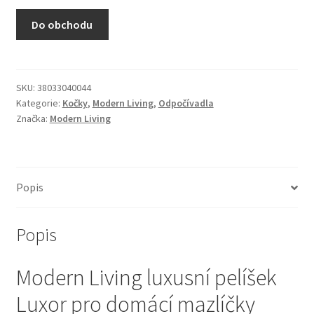
N&D Farmina pro kočky — Italské holistic krmivo
Do obchodu
Odpočívadla pro kočky
Pamlsky pro kočky
SKU:
38033040044
Kategorie:
Kočky
,
Modern Living
,
Odpočívadla
Značka:
Modern Living
Purizon pro kočky
Royal Canin pro kočky
Popis
Škrabadla pro kočky
Popis
Veterinární dieta pro kočky
Modern Living luxusní pelíšek
Vše pro psy — Krmivo, doplňky, vybavení
Luxor pro domácí mazlíčky
Boudy a výběhy