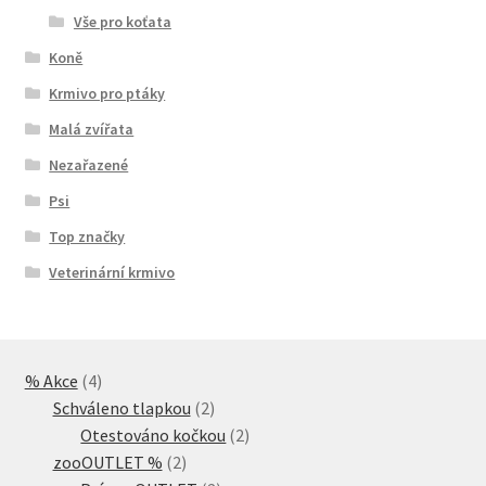
Vše pro koťata
Koně
Krmivo pro ptáky
Malá zvířata
Nezařazené
Psi
Top značky
Veterinární krmivo
4
% Akce
4
produkty
2
Schváleno tlapkou
2
produkty
2
Otestováno kočkou
2
2
produkty
zooOUTLET %
2