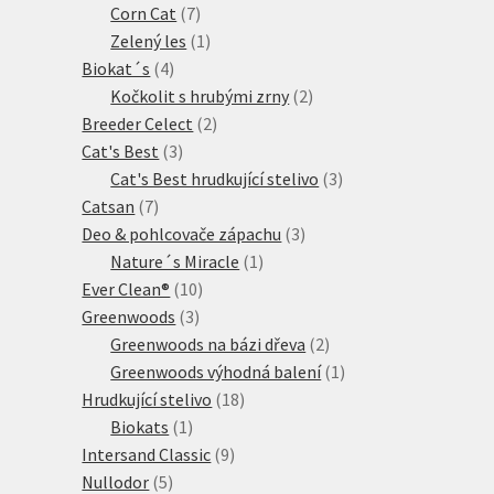
7
produkty
Corn Cat
7
produktů
1
Zelený les
1
4
produkt
Biokat´s
4
produkty
2
Kočkolit s hrubými zrny
2
2
produkty
Breeder Celect
2
3
produkty
Cat's Best
3
produkty
3
Cat's Best hrudkující stelivo
3
7
produkty
Catsan
7
produktů
3
Deo & pohlcovače zápachu
3
1
produkty
Nature´s Miracle
1
10
produkt
Ever Clean®
10
3
produktů
Greenwoods
3
produkty
2
Greenwoods na bázi dřeva
2
produkty
1
Greenwoods výhodná balení
1
18
produkt
Hrudkující stelivo
18
1
produktů
Biokats
1
produkt
9
Intersand Classic
9
5
produktů
Nullodor
5