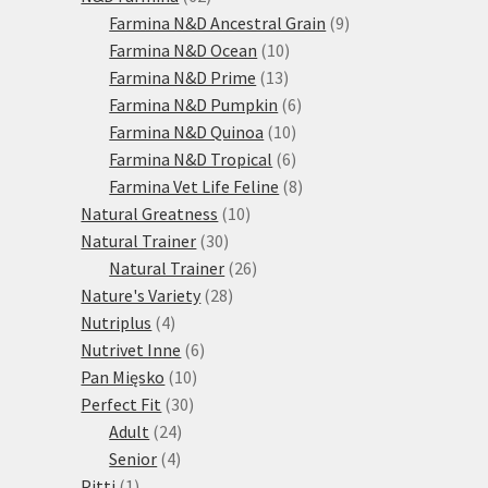
produktů
9
Farmina N&D Ancestral Grain
9
10
produktů
Farmina N&D Ocean
10
13
produktů
Farmina N&D Prime
13
produktů
6
Farmina N&D Pumpkin
6
10
produktů
Farmina N&D Quinoa
10
produktů
6
Farmina N&D Tropical
6
produktů
8
Farmina Vet Life Feline
8
10
produktů
Natural Greatness
10
30
produktů
Natural Trainer
30
produktů
26
Natural Trainer
26
28
produktů
Nature's Variety
28
4
produktů
Nutriplus
4
produkty
6
Nutrivet Inne
6
10
produktů
Pan Mięsko
10
30
produktů
Perfect Fit
30
24
produktů
Adult
24
4
produktů
Senior
4
1
produkty
Pitti
1