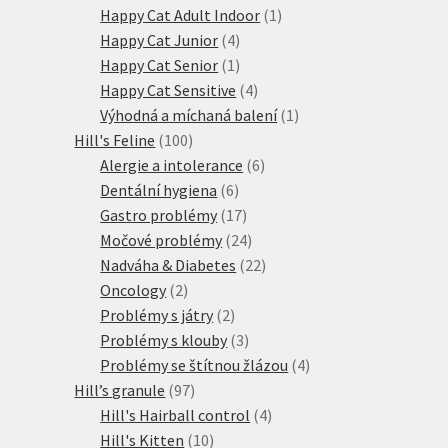
produktů
1
Happy Cat Adult Indoor
1
4
produkt
Happy Cat Junior
4
produkty
1
Happy Cat Senior
1
produkt
4
Happy Cat Sensitive
4
produkty
1
Výhodná a míchaná balení
1
100
produkt
Hill's Feline
100
produktů
6
Alergie a intolerance
6
6
produktů
Dentální hygiena
6
produktů
17
Gastro problémy
17
produktů
24
Močové problémy
24
produktů
22
Nadváha & Diabetes
22
2
produktů
Oncology
2
produkty
2
Problémy s játry
2
produkty
3
Problémy s klouby
3
produkty
4
Problémy se štítnou žlázou
4
97
produkty
Hill’s granule
97
produktů
4
Hill's Hairball control
4
10
produkty
Hill's Kitten
10