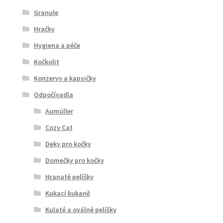
Granule
Hračky
Hygiena a péče
Kočkolit
Konzervy a kapsičky
Odpočívadla
Aumüller
Cozy Cat
Deky pro kočky
Domečky pro kočky
Hranaté pelíšky
Kukací kukaně
Kulaté a oválné pelíšky