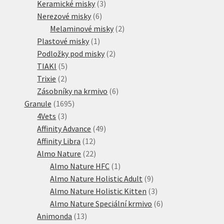
3
produktů
Keramické misky
3
6
produkty
Nerezové misky
6
produktů
2
Melaminové misky
2
1
produkty
Plastové misky
1
produkt
2
Podložky pod misky
2
5
produkty
TIAKI
5
2
produktů
Trixie
2
produkty
6
Zásobníky na krmivo
6
1695
produktů
Granule
1695
3
produktů
4Vets
3
produkty
49
Affinity Advance
49
12
produktů
Affinity Libra
12
produktů
22
Almo Nature
22
produktů
1
Almo Nature HFC
1
produkt
9
Almo Nature Holistic Adult
9
produktů
3
Almo Nature Holistic Kitten
3
produkty
6
Almo Nature Speciální krmivo
6
13
produktů
Animonda
13