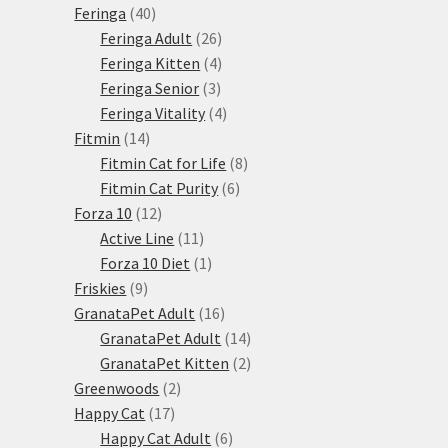
produkty
40
Feringa
40
produktů
26
Feringa Adult
26
produktů
4
Feringa Kitten
4
3
produkty
Feringa Senior
3
produkty
4
Feringa Vitality
4
14
produkty
Fitmin
14
produktů
8
Fitmin Cat for Life
8
6
produktů
Fitmin Cat Purity
6
12
produktů
Forza 10
12
produktů
11
Active Line
11
produktů
1
Forza 10 Diet
1
9
produkt
Friskies
9
produktů
16
GranataPet Adult
16
produktů
14
GranataPet Adult
14
produktů
2
GranataPet Kitten
2
2
produkty
Greenwoods
2
17
produkty
Happy Cat
17
produktů
6
Happy Cat Adult
6