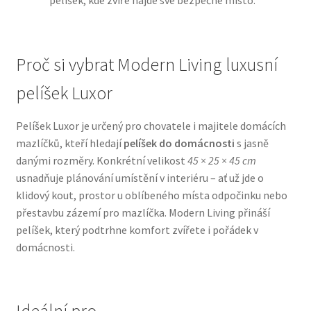
pelíšek, kde zvíře najde své bezpečné místo.
N&D Farmina pro psy — Italské holistic krmivo
Proč si vybrat Modern Living luxusní
Oblečky pro psy
pelíšek Luxor
Pamlsky pro psy
Pelíšek Luxor je určený pro chovatele i majitele domácích
mazlíčků, kteří hledají
pelíšek do domácnosti
s jasně
Pelíšky pro psy
danými rozměry. Konkrétní velikost
45 × 25 × 45 cm
usnadňuje plánování umístění v interiéru – ať už jde o
Ortopedické pelíšky
klidový kout, prostor u oblíbeného místa odpočinku nebo
přestavbu zázemí pro mazlíčka. Modern Living přináší
Přepravky pro psy
pelíšek, který podtrhne komfort zvířete i pořádek v
domácnosti.
Purizon pro psy — Vysoký obsah masa, bez obilovin
Royal Canin pro psy
Ideální pro