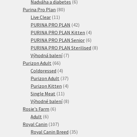
produktů
6
Nadváha a diabetes
6
80
produktů
Purina Pro Plan
80
11
produktů
Live Clear
11
produktů
42
PURINA PRO PLAN
42
produktů
4
PURINA PRO PLAN Kitten
4
6
produkty
PURINA PRO PLAN Senior
6
produktů
8
PURINA PRO PLAN Sterilised
8
7
produktů
Výhodná balení
7
66
produktů
Purizon Adult
66
produktů
4
Coldpressed
4
produkty
37
Purizon Adult
37
produktů
4
Purizon Kitten
4
11
produkty
Single Meat
11
produktů
8
Výhodné balení
8
6
produktů
Rosie's Farm
6
6
produktů
Adult
6
produktů
107
Royal Canin
107
produktů
35
Royal Canin Breed
35