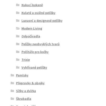
Kukací kukaně
Kulaté a oválné pelíšky
Luxusní a designové pelíšky
Modern Living
Odpočívadla
Pelíšky neobvyklých tvarů
Polštáře pro kočky
Trixie
Vyhřívané pelíšky
Pamlsky
Přepravky & obojky
Síťky a dvírka
Škrabadla