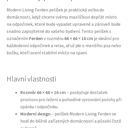
Modern Living Ferden pelíšek je praktická volba do
Bozita pro psy — Švédské krmivo s nordickou kvalitou
domácnosti, když chcete svému mazlíčkovi dopřát místo
na odpočinek, které bude vypadat upraveně a zároveň bude
Brit pro psy
snadno zapojitelné do vašeho bydlení. Tento pelíšek s
označením
Ferden
v rozměru
66 × 66 × 16 cm
je ideální pro
Granule pro psy
každodenní odpočinek a relax, ať už jde o menšího psa nebo
kočku, kteří ocení stabilní místo na spaní.
Natural Trainer pro psy — Italské krmivo s
přírodními složkami
Hlavní vlastnosti
Happy Dog — Německá kvalita a přirozené složení
Rozměr 66 × 66 × 16 cm
– poskytuje dostatek
Hill’s pro psy
prostoru pro ležení a pohodlné vyrovnání polohy při
spánku i odpočinku.
Hračky pro psy
Moderní design
– pelíšek Modern Living Ferden se
hodí do běžně zařízených domácností a působí čistě
Konzervy a kapsičky pro psy