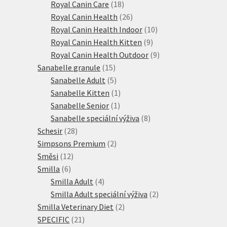
18
produktů
Royal Canin Care
18
produktů
26
Royal Canin Health
26
produktů
10
Royal Canin Health Indoor
10
9
produktů
Royal Canin Health Kitten
9
produktů
9
Royal Canin Health Outdoor
9
15
produktů
Sanabelle granule
15
produktů
5
Sanabelle Adult
5
produktů
1
Sanabelle Kitten
1
1
produkt
Sanabelle Senior
1
produkt
8
Sanabelle speciální výživa
8
28
produktů
Schesir
28
produktů
2
Simpsons Premium
2
12
produkty
Směsi
12
6
produktů
Smilla
6
produktů
4
Smilla Adult
4
produkty
2
Smilla Adult speciální výživa
2
2
produkty
Smilla Veterinary Diet
2
21
produkty
SPECIFIC
21