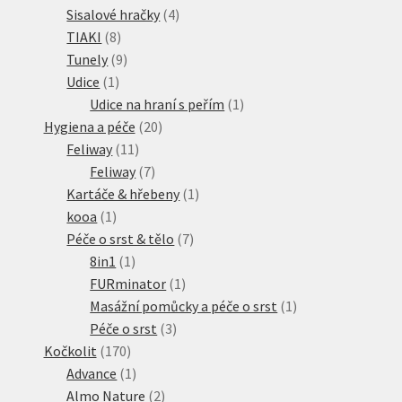
produkty
4
Sisalové hračky
4
8
produkty
TIAKI
8
produktů
9
Tunely
9
1
produktů
Udice
1
produkt
1
Udice na hraní s peřím
1
20
produkt
Hygiena a péče
20
11
produktů
Feliway
11
produktů
7
Feliway
7
produktů
1
Kartáče & hřebeny
1
1
produkt
kooa
1
produkt
7
Péče o srst & tělo
7
1
produktů
8in1
1
produkt
1
FURminator
1
produkt
1
Masážní pomůcky a péče o srst
1
3
produkt
Péče o srst
3
170
produkty
Kočkolit
170
produktů
1
Advance
1
produkt
2
Almo Nature
2