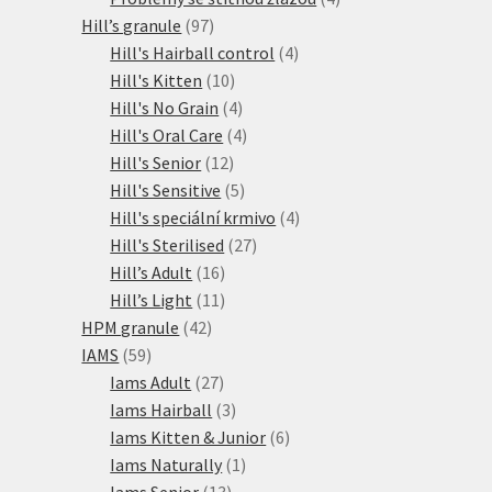
97
produkty
Hill’s granule
97
produktů
4
Hill's Hairball control
4
10
produkty
Hill's Kitten
10
produktů
4
Hill's No Grain
4
produkty
4
Hill's Oral Care
4
12
produkty
Hill's Senior
12
produktů
5
Hill's Sensitive
5
produktů
4
Hill's speciální krmivo
4
27
produkty
Hill's Sterilised
27
16
produktů
Hill’s Adult
16
produktů
11
Hill’s Light
11
42
produktů
HPM granule
42
59
produktů
IAMS
59
produktů
27
Iams Adult
27
produktů
3
Iams Hairball
3
produkty
6
Iams Kitten & Junior
6
1
produktů
Iams Naturally
1
13
produkt
Iams Senior
13