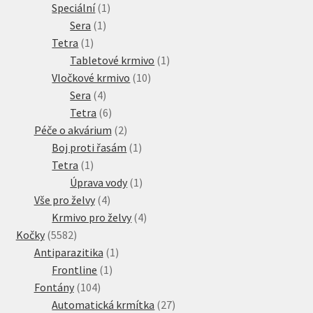
produkt
1
Speciální
1
1
produkt
Sera
1
1
produkt
Tetra
1
produkt
1
Tabletové krmivo
1
10
produkt
Vločkové krmivo
10
4
produktů
Sera
4
produkty
6
Tetra
6
produktů
2
Péče o akvárium
2
produkty
1
Boj proti řasám
1
1
produkt
Tetra
1
produkt
1
Úprava vody
1
4
produkt
Vše pro želvy
4
produkty
4
Krmivo pro želvy
4
5582
produkty
Kočky
5582
produktů
1
Antiparazitika
1
1
produkt
Frontline
1
104
produkt
Fontány
104
produktů
27
Automatická krmítka
27