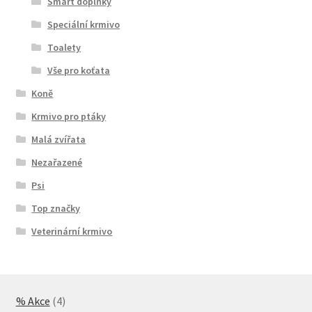
Smart doplňky
Speciální krmivo
Toalety
Vše pro koťata
Koně
Krmivo pro ptáky
Malá zvířata
Nezařazené
Psi
Top značky
Veterinární krmivo
4
% Akce
4