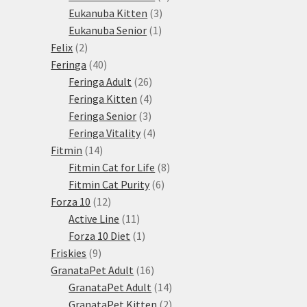
3
produkty
Eukanuba Kitten
3
1
produkty
Eukanuba Senior
1
2
produkt
Felix
2
produkty
40
Feringa
40
produktů
26
Feringa Adult
26
produktů
4
Feringa Kitten
4
3
produkty
Feringa Senior
3
produkty
4
Feringa Vitality
4
14
produkty
Fitmin
14
produktů
8
Fitmin Cat for Life
8
6
produktů
Fitmin Cat Purity
6
12
produktů
Forza 10
12
produktů
11
Active Line
11
produktů
1
Forza 10 Diet
1
9
produkt
Friskies
9
produktů
16
GranataPet Adult
16
produktů
14
GranataPet Adult
14
produktů
2
GranataPet Kitten
2