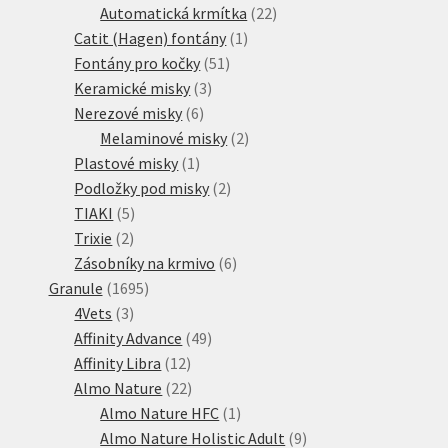
produktů
22
Automatická krmítka
22
1
produktů
Catit (Hagen) fontány
1
51
produkt
Fontány pro kočky
51
3
produktů
Keramické misky
3
6
produkty
Nerezové misky
6
produktů
2
Melaminové misky
2
1
produkty
Plastové misky
1
produkt
2
Podložky pod misky
2
5
produkty
TIAKI
5
2
produktů
Trixie
2
produkty
6
Zásobníky na krmivo
6
1695
produktů
Granule
1695
3
produktů
4Vets
3
produkty
49
Affinity Advance
49
12
produktů
Affinity Libra
12
produktů
22
Almo Nature
22
produktů
1
Almo Nature HFC
1
produkt
9
Almo Nature Holistic Adult
9