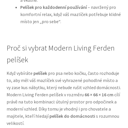
a vkusně.
Pelíšek pro každodenní používání
– navržený pro
N&D Farmina pro psy — Italské holistic krmivo
komfortní relax, když váš mazlíček potřebuje klidné
místo jen „pro sebe“.
Oblečky pro psy
Pamlsky pro psy
Proč si vybrat Modern Living Ferden
pelíšek
Pelíšky pro psy
Když vybíráte
pelíšek
pro psa nebo kočku, často rozhoduje
Ortopedické pelíšky
to, aby měl váš mazlíček své vyhrazené pohodlné místo a
vy zase kus nábytku, který nebude rušit vzhled domácnosti.
Přepravky pro psy
Modern Living Ferden pelíšek v rozměru
66 × 66 × 16 cm
cílí
právě na tuto kombinaci: útulný prostor pro odpočinek a
Purizon pro psy — Vysoký obsah masa, bez obilovin
moderní vzhled. Díky tomu je vhodný i pro chovatele a
majitele, kteří hledají
pelíšek do domácnosti
s rozumnou
Royal Canin pro psy
velikostí.