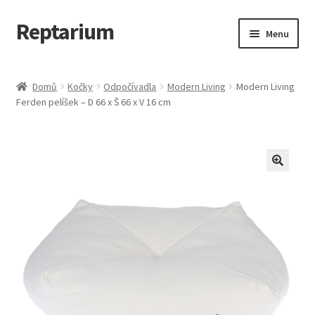
Reptarium
Přeskočit
Přejít
Menu
na
k
navigaci
obsahu
Úvodní stránka
webu
Domů
Kočky
Odpočívadla
Modern Living
Modern Living
Ferden pelíšek – D 66 x Š 66 x V 16 cm
Košík
Malá zvířata — Klece, krmivo, vybavení
Můj účet
Obchod
Pokladna
Vše pro kočky