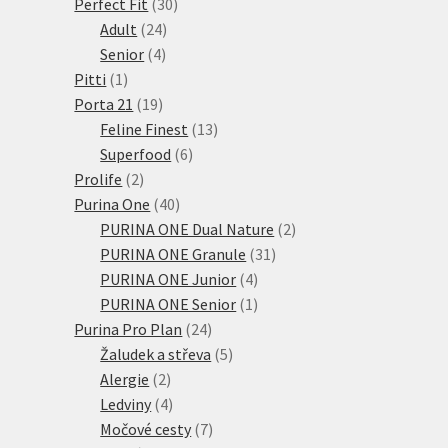
30
produktů
Perfect Fit
30
24
produktů
Adult
24
4
produktů
Senior
4
1
produkty
Pitti
1
produkt
19
Porta 21
19
produktů
13
Feline Finest
13
6
produktů
Superfood
6
2
produktů
Prolife
2
produkty
40
Purina One
40
produktů
2
PURINA ONE Dual Nature
2
31
produkty
PURINA ONE Granule
31
4
produktů
PURINA ONE Junior
4
produkty
1
PURINA ONE Senior
1
24
produkt
Purina Pro Plan
24
produktů
5
Žaludek a střeva
5
2
produktů
Alergie
2
produkty
4
Ledviny
4
produkty
7
Močové cesty
7