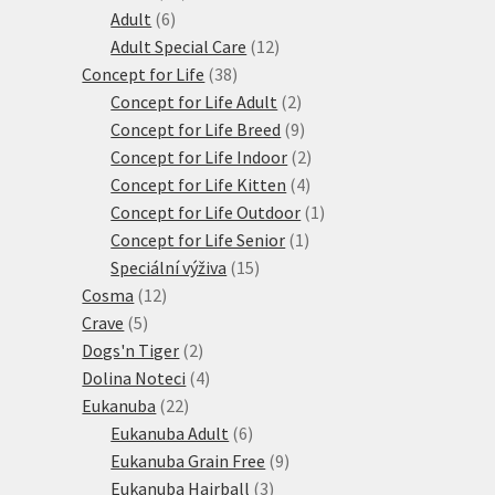
6
produktů
Adult
6
produktů
12
Adult Special Care
12
38
produktů
Concept for Life
38
produktů
2
Concept for Life Adult
2
produkty
9
Concept for Life Breed
9
produktů
2
Concept for Life Indoor
2
4
produkty
Concept for Life Kitten
4
produkty
1
Concept for Life Outdoor
1
1
produkt
Concept for Life Senior
1
15
produkt
Speciální výživa
15
12
produktů
Cosma
12
5
produktů
Crave
5
produktů
2
Dogs'n Tiger
2
produkty
4
Dolina Noteci
4
22
produkty
Eukanuba
22
produktů
6
Eukanuba Adult
6
produktů
9
Eukanuba Grain Free
9
3
produktů
Eukanuba Hairball
3