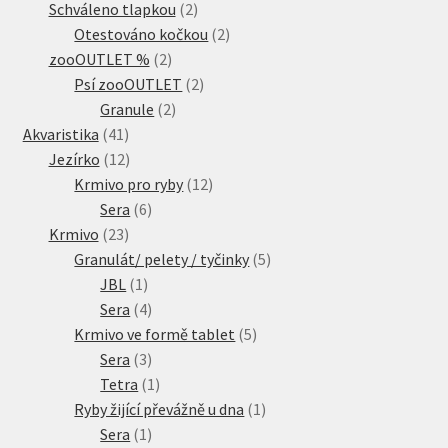
produkty
2
Schváleno tlapkou
2
produkty
2
Otestováno kočkou
2
2
produkty
zooOUTLET %
2
produkty
2
Psí zooOUTLET
2
2
produkty
Granule
2
41
produkty
Akvaristika
41
produktů
12
Jezírko
12
produktů
12
Krmivo pro ryby
12
6
produktů
Sera
6
23
produktů
Krmivo
23
produktů
5
Granulát/ pelety / tyčinky
5
1
produktů
JBL
1
produkt
4
Sera
4
produkty
5
Krmivo ve formě tablet
5
3
produktů
Sera
3
produkty
1
Tetra
1
produkt
1
Ryby žijící převážně u dna
1
1
produkt
Sera
1