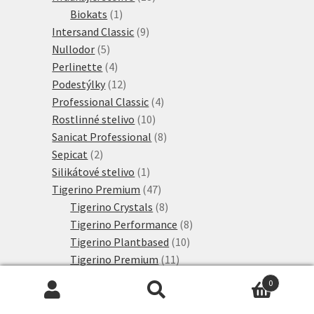
1
produktů
Biokats
1
produkt
9
Intersand Classic
9
5
produktů
Nullodor
5
produktů
4
Perlinette
4
produkty
12
Podestýlky
12
produktů
4
Professional Classic
4
10
produkty
Rostlinné stelivo
10
produktů
8
Sanicat Professional
8
2
produktů
Sepicat
2
produkty
1
Silikátové stelivo
1
produkt
47
Tigerino Premium
47
produktů
8
Tigerino Crystals
8
produktů
8
Tigerino Performance
8
10
produktů
Tigerino Plantbased
10
11
produktů
Tigerino Premium
11
3
produktů
Tigerino XL Grain
3
0
6
produkty
Výhodné sety
6
Hledat:
Hledat
produktů
2692
Konzervy a kapsičky
2692