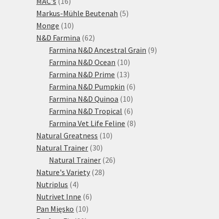
16
produktů
MAC's
16
produktů
5
Markus-Mühle Beutenah
5
10
produktů
Monge
10
produktů
62
N&D Farmina
62
produktů
9
Farmina N&D Ancestral Grain
9
10
produktů
Farmina N&D Ocean
10
13
produktů
Farmina N&D Prime
13
produktů
6
Farmina N&D Pumpkin
6
10
produktů
Farmina N&D Quinoa
10
produktů
6
Farmina N&D Tropical
6
produktů
8
Farmina Vet Life Feline
8
10
produktů
Natural Greatness
10
30
produktů
Natural Trainer
30
produktů
26
Natural Trainer
26
28
produktů
Nature's Variety
28
4
produktů
Nutriplus
4
produkty
6
Nutrivet Inne
6
10
produktů
Pan Mięsko
10