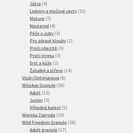
4
produkty
Játra
4
produkty
21
Ledviny a močové cesty
21
7
produktů
Mature
7
produktů
4
Neutered
4
produkty
3
Péče o zuby
3
produkty
2
Pro zdravé klouby
2
3
produkty
Proti obezitě
3
3
produkty
Proti stresu
3
2
produkty
Srst a kůže
2
produkty
14
Žaludek a střeva
14
6
produktů
Visán Optimanova
6
20
produktů
Whiskas Granule
20
12
produktů
Adult
12
3
produktů
Junior
3
produkty
5
Výhodná balení
5
10
produktů
Wiejska Zagroda
10
produktů
26
Wild Freedom Granule
26
17
produktů
Adult granule
17