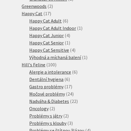
2
produkty
Greenwoods
2
17
produkty
Happy Cat
17
produktů
6
Happy Cat Adult
6
produktů
1
Happy Cat Adult Indoor
1
4
produkt
Happy Cat Junior
4
produkty
1
Happy Cat Senior
1
produkt
4
Happy Cat Sensitive
4
produkty
1
Výhodná a míchaná balení
1
100
produkt
Hill's Feline
100
produktů
6
Alergie a intolerance
6
6
produktů
Dentální hygiena
6
produktů
17
Gastro problémy
17
produktů
24
Močové problémy
24
produktů
22
Nadváha & Diabetes
22
2
produktů
Oncology
2
produkty
2
Problémy s játry
2
produkty
3
Problémy s klouby
3
produkty
4
Problémy se štítnou žlázou
4