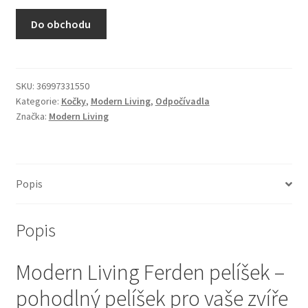
N&D Farmina pro kočky — Italské holistic krmivo
Do obchodu
Odpočívadla pro kočky
Pamlsky pro kočky
SKU:
36997331550
Kategorie:
Kočky
,
Modern Living
,
Odpočívadla
Značka:
Modern Living
Purizon pro kočky
Royal Canin pro kočky
Popis
Škrabadla pro kočky
Popis
Veterinární dieta pro kočky
Modern Living Ferden pelíšek –
Vše pro psy — Krmivo, doplňky, vybavení
pohodlný pelíšek pro vaše zvíře
Boudy a výběhy