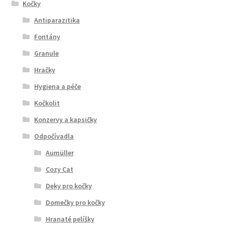
Kočky
Antiparazitika
Fontány
Granule
Hračky
Hygiena a péče
Kočkolit
Konzervy a kapsičky
Odpočívadla
Aumüller
Cozy Cat
Deky pro kočky
Domečky pro kočky
Hranaté pelíšky