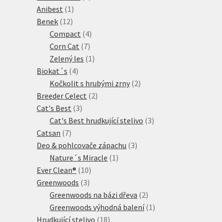
1
produkty
Anibest
1
12
produkt
Benek
12
produktů
4
Compact
4
7
produkty
Corn Cat
7
produktů
1
Zelený les
1
4
produkt
Biokat´s
4
produkty
2
Kočkolit s hrubými zrny
2
2
produkty
Breeder Celect
2
3
produkty
Cat's Best
3
produkty
3
Cat's Best hrudkující stelivo
3
7
produkty
Catsan
7
produktů
3
Deo & pohlcovače zápachu
3
1
produkty
Nature´s Miracle
1
10
produkt
Ever Clean®
10
3
produktů
Greenwoods
3
produkty
2
Greenwoods na bázi dřeva
2
produkty
1
Greenwoods výhodná balení
1
18
produkt
Hrudkující stelivo
18