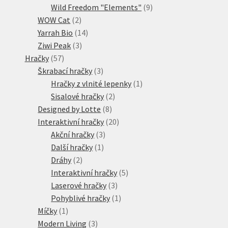
produktů
9
Wild Freedom "Elements"
9
2
produktů
WOW Cat
2
produkty
14
Yarrah Bio
14
3
produktů
Ziwi Peak
3
57
produkty
Hračky
57
produktů
3
Škrabací hračky
3
produkty
1
Hračky z vlnité lepenky
1
2
produkt
Sisalové hračky
2
8
produkty
Designed by Lotte
8
produktů
20
Interaktivní hračky
20
3
produktů
Akční hračky
3
1
produkty
Další hračky
1
2
produkt
Dráhy
2
produkty
5
Interaktivní hračky
5
3
produktů
Laserové hračky
3
produkty
1
Pohyblivé hračky
1
1
produkt
Míčky
1
produkt
3
Modern Living
3