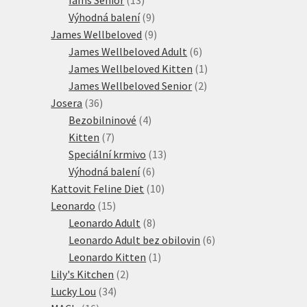
produktů
9
Výhodná balení
9
produktů
9
James Wellbeloved
9
produktů
6
James Wellbeloved Adult
6
produktů
1
James Wellbeloved Kitten
1
2
produkt
James Wellbeloved Senior
2
36
produkty
Josera
36
produktů
4
Bezobilninové
4
7
produkty
Kitten
7
produktů
13
Speciální krmivo
13
6
produktů
Výhodná balení
6
produktů
10
Kattovit Feline Diet
10
15
produktů
Leonardo
15
produktů
8
Leonardo Adult
8
produktů
6
Leonardo Adult bez obilovin
6
1
produktů
Leonardo Kitten
1
2
produkt
Lily's Kitchen
2
34
produkty
Lucky Lou
34