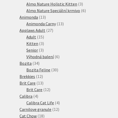
produktů
3
Almo Nature Holistic Kitten
3
produkty
6
Almo Nature Speciální krmivo
6
13
produktů
Animonda
13
produktů
13
Animonda Carny
13
27
produktů
Applaws Adult
27
15
produktů
Adult
15
produktů
3
Kitten
3
3
produkty
Senior
3
produkty
6
Výhodná balení
6
34
produktů
Bozita
34
produktů
30
Bozita Feline
30
12
produktů
Brekkies
12
produktů
13
Brit Care
13
produktů
12
Brit Care
12
4
produktů
Calibra
4
produkty
4
Calibra Cat Life
4
12
produkty
Carnilove granule
12
18
produktů
Cat Chow
18