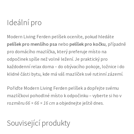
Veterinární dieta pro psy
Ideální pro
Vodítka a obojky
Modern Living Ferden pelíšek oceníte, pokud hledáte
Wolf of Wilderness
pelíšek pro menšího psa
nebo
pelíšek pro kočku
, případně
pro domácího mazlíčka, který preferuje místo na
odpočinek spíše než volné ležení. Je praktický pro
každodenní relax doma – do obývacího pokoje, ložnice i do
klidné části bytu, kde má váš mazlíček své rutinní zázemí.
Pořiďte Modern Living Ferden pelíšek a dopřejte svému
mazlíčkovi pohodlné místo k odpočinku – vyberte si ho v
rozměru
66 × 66 × 16 cm
a objednejte ještě dnes.
Související produkty