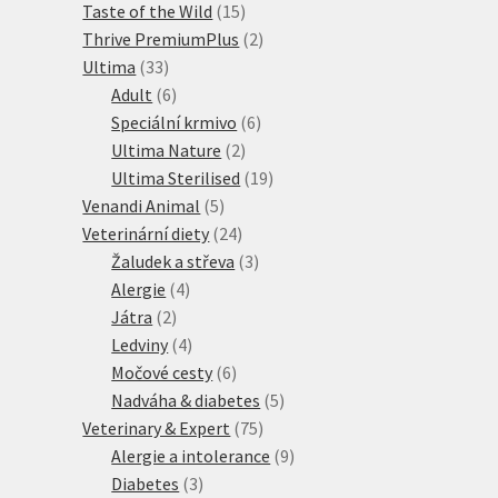
produktů
15
Taste of the Wild
15
produktů
2
Thrive PremiumPlus
2
33
produkty
Ultima
33
produktů
6
Adult
6
produktů
6
Speciální krmivo
6
2
produktů
Ultima Nature
2
produkty
19
Ultima Sterilised
19
5
produktů
Venandi Animal
5
produktů
24
Veterinární diety
24
produktů
3
Žaludek a střeva
3
4
produkty
Alergie
4
2
produkty
Játra
2
produkty
4
Ledviny
4
produkty
6
Močové cesty
6
produktů
5
Nadváha & diabetes
5
75
produktů
Veterinary & Expert
75
produktů
9
Alergie a intolerance
9
3
produktů
Diabetes
3