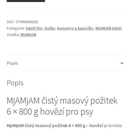
N&D Farmina pro kočky — Italské holistic krmivo
Odpočívadla pro kočky
SKU:
37096966926
Kategorie:
Adult Pur
,
Kočky
,
Konzervy a kapsičky
,
MjAMjAM Adult
Značka:
MjAMjAM
Pamlsky pro kočky
Purizon pro kočky
Popis
Royal Canin pro kočky
Popis
Škrabadla pro kočky
MjAMjAM čistý masový požitek
Veterinární dieta pro kočky
6 × 800 g hovězí pro psy
Vše pro psy — Krmivo, doplňky, vybavení
MjAMjAM čistý masový požitek 6 × 800 g – hovězí
je krmivo
Boudy a výběhy