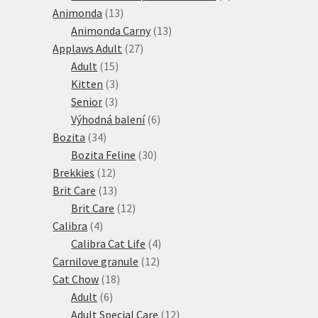
13
produktů
Animonda
13
produktů
13
Animonda Carny
13
27
produktů
Applaws Adult
27
15
produktů
Adult
15
produktů
3
Kitten
3
3
produkty
Senior
3
produkty
6
Výhodná balení
6
34
produktů
Bozita
34
produktů
30
Bozita Feline
30
12
produktů
Brekkies
12
produktů
13
Brit Care
13
produktů
12
Brit Care
12
4
produktů
Calibra
4
produkty
4
Calibra Cat Life
4
12
produkty
Carnilove granule
12
18
produktů
Cat Chow
18
6
produktů
Adult
6
produktů
12
Adult Special Care
12