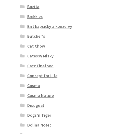
Bozita
Brekkies
Brit kapsičky a konzervy
Butcher's
Cat Chow
Catessy Misky
Catz Finefood
Concept for Life
Cosma
Cosma Nature
Disugual
Dogs'n Tiger
Dolina Noteci