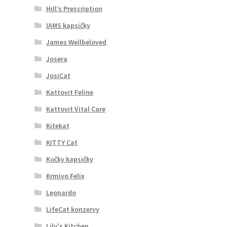
Hill’s Prescription
IAMS kapsičky
James Wellbeloved
Josera
JosiCat
Kattovit Feline
Kattovit Vital Care
Kitekat
KITTY Cat
Kočky kapsičky
Krmivo Felix
Leonardo
LifeCat konzervy
Lily's Kitchen