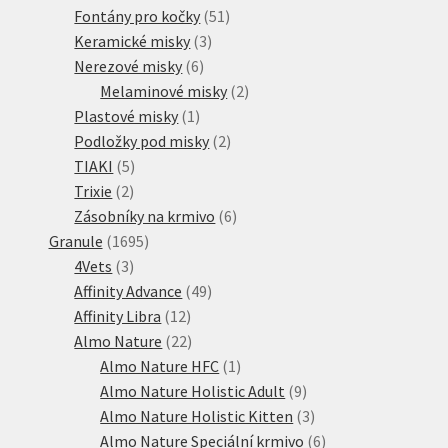
51
produkt
Fontány pro kočky
51
3
produktů
Keramické misky
3
6
produkty
Nerezové misky
6
produktů
2
Melaminové misky
2
1
produkty
Plastové misky
1
produkt
2
Podložky pod misky
2
5
produkty
TIAKI
5
2
produktů
Trixie
2
produkty
6
Zásobníky na krmivo
6
1695
produktů
Granule
1695
3
produktů
4Vets
3
produkty
49
Affinity Advance
49
12
produktů
Affinity Libra
12
produktů
22
Almo Nature
22
produktů
1
Almo Nature HFC
1
produkt
9
Almo Nature Holistic Adult
9
produktů
3
Almo Nature Holistic Kitten
3
produkty
6
Almo Nature Speciální krmivo
6