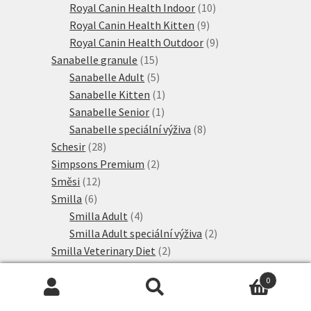
produktů
10
Royal Canin Health Indoor
10
9
produktů
Royal Canin Health Kitten
9
produktů
9
Royal Canin Health Outdoor
9
15
produktů
Sanabelle granule
15
produktů
5
Sanabelle Adult
5
produktů
1
Sanabelle Kitten
1
1
produkt
Sanabelle Senior
1
produkt
8
Sanabelle speciální výživa
8
28
produktů
Schesir
28
produktů
2
Simpsons Premium
2
12
produkty
Směsi
12
6
produktů
Smilla
6
produktů
4
Smilla Adult
4
produkty
2
Smilla Adult speciální výživa
2
2
produkty
Smilla Veterinary Diet
2
21
produkty
SPECIFIC
21
0
produktů
15
Taste of the Wild
15
Hledat:
Hledat
produktů
2
Thrive PremiumPlus
2