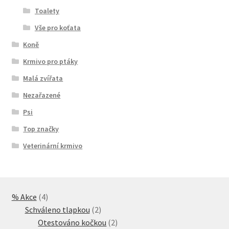
Toalety
Vše pro koťata
Koně
Krmivo pro ptáky
Malá zvířata
Nezařazené
Psi
Top značky
Veterinární krmivo
4
% Akce
4
produkty
2
Schváleno tlapkou
2
produkty
2
Otestováno kočkou
2