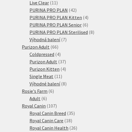
11
produktů
Live Clear
11
produktů
42
PURINA PRO PLAN
42
produktů
4
PURINA PRO PLAN Kitten
4
6
produkty
PURINA PRO PLAN Senior
6
produktů
8
PURINA PRO PLAN Sterilised
8
7
produktů
Výhodná balení
7
66
produktů
Purizon Adult
66
produktů
4
Coldpressed
4
produkty
37
Purizon Adult
37
produktů
4
Purizon Kitten
4
11
produkty
Single Meat
11
produktů
8
Výhodné balení
8
6
produktů
Rosie's Farm
6
6
produktů
Adult
6
produktů
107
Royal Canin
107
produktů
35
Royal Canin Breed
35
18
produktů
Royal Canin Care
18
produktů
26
Royal Canin Health
26