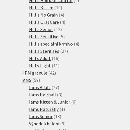
Hill's Hairball control
4
10
produkty
Hill's Kitten
10
produktů
4
Hill's No Grain
4
produkty
4
Hill's Oral Care
4
12
produkty
Hill's Senior
12
produktů
5
Hill's Sensitive
5
produktů
4
Hill's speciální krmivo
4
27
produkty
Hill's Sterilised
27
16
produktů
Hill’s Adult
16
produktů
11
Hill’s Light
11
42
produktů
HPM granule
42
59
produktů
IAMS
59
produktů
27
Iams Adult
27
produktů
3
Iams Hairball
3
produkty
6
Iams Kitten & Junior
6
1
produktů
Iams Naturally
1
13
produkt
Iams Senior
13
produktů
9
Výhodná balení
9