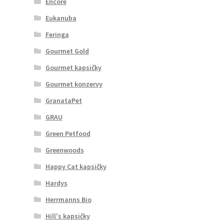
Encore
Eukanuba
Feringa
Gourmet Gold
Gourmet kapsičky
Gourmet konzervy
GranataPet
GRAU
Green Petfood
Greenwoods
Happy Cat kapsičky
Hardys
Herrmanns Bio
Hill's kapsičky