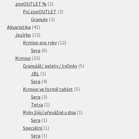
2
produkty
zooOUTLET %
2
produkty
2
Psí zooOUTLET
2
2
produkty
Granule
2
41
produkty
Akvaristika
41
produktů
12
Jezírko
12
produktů
12
Krmivo pro ryby
12
6
produktů
Sera
6
23
produktů
Krmivo
23
produktů
5
Granulát/ pelety / tyčinky
5
1
produktů
JBL
1
produkt
4
Sera
4
produkty
5
Krmivo ve formě tablet
5
3
produktů
Sera
3
produkty
1
Tetra
1
produkt
1
Ryby žijící převážně u dna
1
1
produkt
Sera
1
produkt
1
Speciální
1
1
produkt
Sera
1