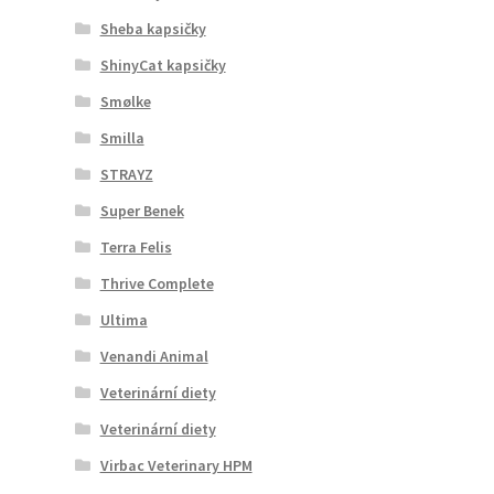
Sheba kapsičky
ShinyCat kapsičky
Smølke
Smilla
STRAYZ
Super Benek
Terra Felis
Thrive Complete
Ultima
Venandi Animal
Veterinární diety
Veterinární diety
Virbac Veterinary HPM