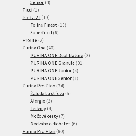
4
produktů
Senior
4
1
produkty
Pitti
1
produkt
19
Porta 21
19
produktů
13
Feline Finest
13
6
produktů
Superfood
6
2
produktů
Prolife
2
produkty
40
Purina One
40
produktů
2
PURINA ONE Dual Nature
2
31
produkty
PURINA ONE Granule
31
4
produktů
PURINA ONE Junior
4
produkty
1
PURINA ONE Senior
1
24
produkt
Purina Pro Plan
24
produktů
5
Žaludek a střeva
5
2
produktů
Alergie
2
produkty
4
Ledviny
4
produkty
7
Močové cesty
7
produktů
6
Nadváha a diabetes
6
80
produktů
Purina Pro Plan
80