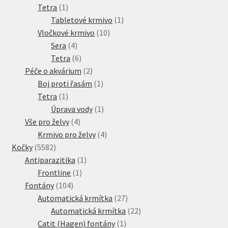
1
produkt
Tetra
1
produkt
1
Tabletové krmivo
1
10
produkt
Vločkové krmivo
10
4
produktů
Sera
4
produkty
6
Tetra
6
produktů
2
Péče o akvárium
2
produkty
1
Boj proti řasám
1
1
produkt
Tetra
1
produkt
1
Úprava vody
1
4
produkt
Vše pro želvy
4
produkty
4
Krmivo pro želvy
4
5582
produkty
Kočky
5582
produktů
1
Antiparazitika
1
1
produkt
Frontline
1
104
produkt
Fontány
104
produktů
27
Automatická krmítka
27
produktů
22
Automatická krmítka
22
1
produktů
Catit (Hagen) fontány
1