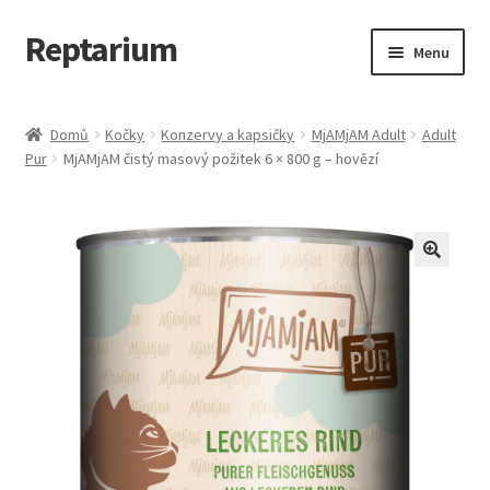
Reptarium
Přeskočit
Přejít
Menu
na
k
navigaci
obsahu
Úvodní stránka
webu
Domů
Kočky
Konzervy a kapsičky
MjAMjAM Adult
Adult
Pur
MjAMjAM čistý masový požitek 6 × 800 g – hovězí
Košík
Malá zvířata — Klece, krmivo, vybavení
Můj účet
Obchod
Pokladna
Vše pro kočky