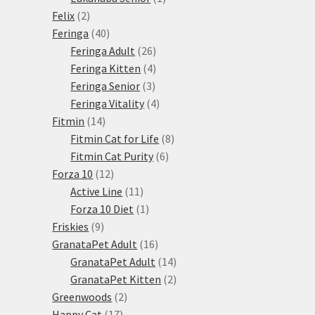
2
produkt
Felix
2
produkty
40
Feringa
40
produktů
26
Feringa Adult
26
produktů
4
Feringa Kitten
4
3
produkty
Feringa Senior
3
produkty
4
Feringa Vitality
4
14
produkty
Fitmin
14
produktů
8
Fitmin Cat for Life
8
6
produktů
Fitmin Cat Purity
6
12
produktů
Forza 10
12
produktů
11
Active Line
11
produktů
1
Forza 10 Diet
1
9
produkt
Friskies
9
produktů
16
GranataPet Adult
16
produktů
14
GranataPet Adult
14
produktů
2
GranataPet Kitten
2
2
produkty
Greenwoods
2
17
produkty
Happy Cat
17