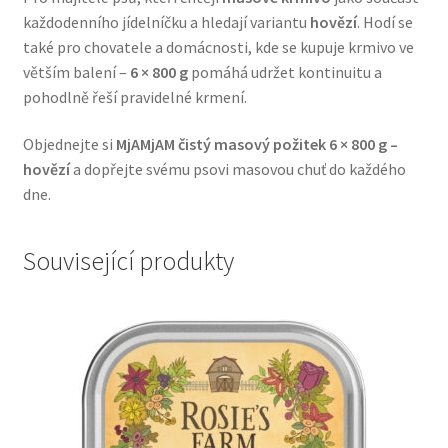
každodenního jídelníčku a hledají variantu
hovězí
. Hodí se
Veterinární dieta pro psy
také pro chovatele a domácnosti, kde se kupuje krmivo ve
větším balení –
6 × 800 g
pomáhá udržet kontinuitu a
Vodítka a obojky
pohodlně řeší pravidelné krmení.
Wolf of Wilderness
Objednejte si
MjAMjAM čistý masový požitek 6 × 800 g –
hovězí
a dopřejte svému psovi masovou chuť do každého
dne.
Související produkty