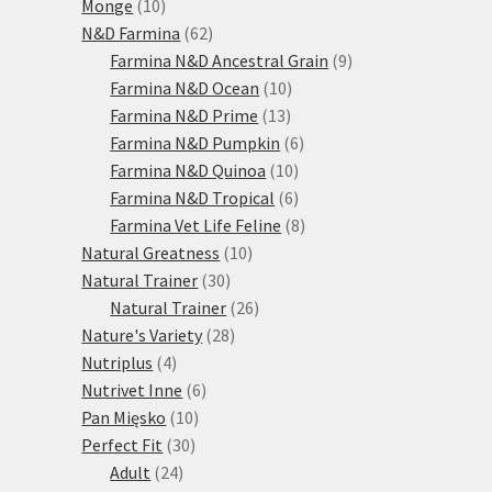
10
produktů
Monge
10
produktů
62
N&D Farmina
62
produktů
9
Farmina N&D Ancestral Grain
9
10
produktů
Farmina N&D Ocean
10
13
produktů
Farmina N&D Prime
13
produktů
6
Farmina N&D Pumpkin
6
10
produktů
Farmina N&D Quinoa
10
produktů
6
Farmina N&D Tropical
6
produktů
8
Farmina Vet Life Feline
8
10
produktů
Natural Greatness
10
30
produktů
Natural Trainer
30
produktů
26
Natural Trainer
26
28
produktů
Nature's Variety
28
4
produktů
Nutriplus
4
produkty
6
Nutrivet Inne
6
10
produktů
Pan Mięsko
10
30
produktů
Perfect Fit
30
24
produktů
Adult
24