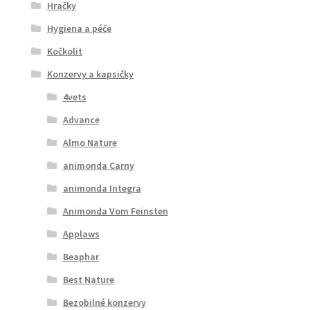
Hračky
Hygiena a péče
Kočkolit
Konzervy a kapsičky
4vets
Advance
Almo Nature
animonda Carny
animonda Integra
Animonda Vom Feinsten
Applaws
Beaphar
Best Nature
Bezobilné konzervy