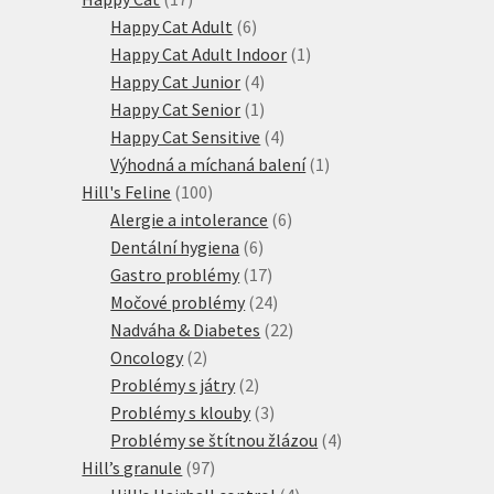
produktů
6
Happy Cat Adult
6
produktů
1
Happy Cat Adult Indoor
1
4
produkt
Happy Cat Junior
4
produkty
1
Happy Cat Senior
1
produkt
4
Happy Cat Sensitive
4
produkty
1
Výhodná a míchaná balení
1
100
produkt
Hill's Feline
100
produktů
6
Alergie a intolerance
6
6
produktů
Dentální hygiena
6
produktů
17
Gastro problémy
17
produktů
24
Močové problémy
24
produktů
22
Nadváha & Diabetes
22
2
produktů
Oncology
2
produkty
2
Problémy s játry
2
produkty
3
Problémy s klouby
3
produkty
4
Problémy se štítnou žlázou
4
97
produkty
Hill’s granule
97
produktů
4