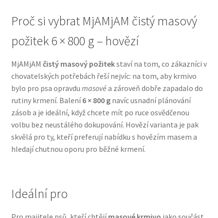
Proč si vybrat MjAMjAM čistý masový
N&D Farmina pro psy — Italské holistic krmivo
požitek 6 × 800 g – hovězí
Oblečky pro psy
MjAMjAM
čistý masový požitek
staví na tom, co zákazníci v
Pamlsky pro psy
chovatelských potřebách řeší nejvíc: na tom, aby krmivo
bylo pro psa opravdu
masové
a zároveň dobře zapadalo do
rutiny krmení. Balení
6 × 800 g
navíc usnadní plánování
Pelíšky pro psy
zásob a je ideální, když chcete mít po ruce osvědčenou
volbu bez neustálého dokupování. Hovězí varianta je pak
Ortopedické pelíšky
skvělá pro ty, kteří preferují nabídku s hovězím masem a
hledají chutnou oporu pro běžné krmení.
Přepravky pro psy
Purizon pro psy — Vysoký obsah masa, bez obilovin
Ideální pro
Royal Canin pro psy
Pro majitele psů, kteří chtějí
masové krmivo
jako součást