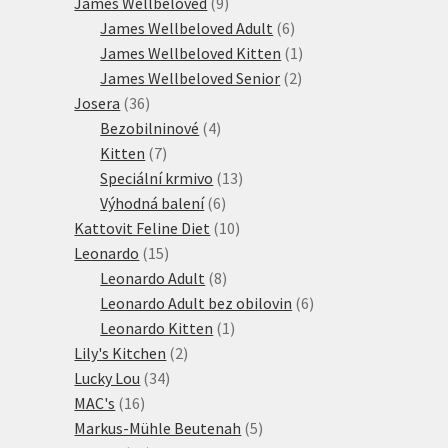
produktů
9
James Wellbeloved
9
produktů
6
James Wellbeloved Adult
6
produktů
1
James Wellbeloved Kitten
1
2
produkt
James Wellbeloved Senior
2
36
produkty
Josera
36
produktů
4
Bezobilninové
4
7
produkty
Kitten
7
produktů
13
Speciální krmivo
13
6
produktů
Výhodná balení
6
produktů
10
Kattovit Feline Diet
10
15
produktů
Leonardo
15
produktů
8
Leonardo Adult
8
produktů
6
Leonardo Adult bez obilovin
6
1
produktů
Leonardo Kitten
1
2
produkt
Lily's Kitchen
2
34
produkty
Lucky Lou
34
16
produktů
MAC's
16
produktů
5
Markus-Mühle Beutenah
5