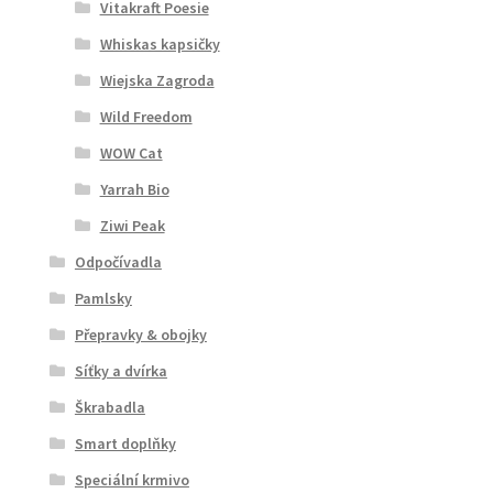
Vitakraft Poesie
Whiskas kapsičky
Wiejska Zagroda
Wild Freedom
WOW Cat
Yarrah Bio
Ziwi Peak
Odpočívadla
Pamlsky
Přepravky & obojky
Síťky a dvírka
Škrabadla
Smart doplňky
Speciální krmivo