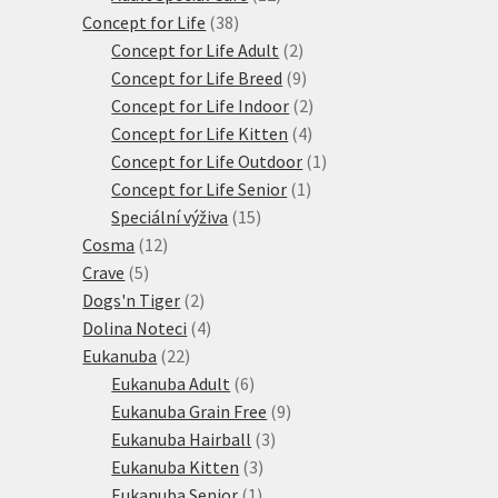
38
produktů
Concept for Life
38
produktů
2
Concept for Life Adult
2
produkty
9
Concept for Life Breed
9
produktů
2
Concept for Life Indoor
2
4
produkty
Concept for Life Kitten
4
produkty
1
Concept for Life Outdoor
1
1
produkt
Concept for Life Senior
1
15
produkt
Speciální výživa
15
12
produktů
Cosma
12
5
produktů
Crave
5
produktů
2
Dogs'n Tiger
2
produkty
4
Dolina Noteci
4
22
produkty
Eukanuba
22
produktů
6
Eukanuba Adult
6
produktů
9
Eukanuba Grain Free
9
3
produktů
Eukanuba Hairball
3
3
produkty
Eukanuba Kitten
3
1
produkty
Eukanuba Senior
1