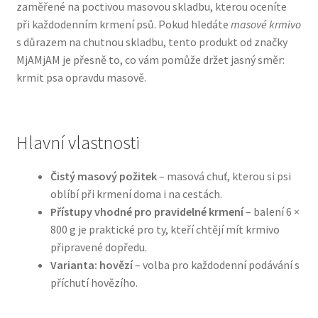
zaměřené na poctivou masovou skladbu, kterou oceníte
při každodenním krmení psů. Pokud hledáte
masové krmivo
Bozita pro psy — Švédské krmivo s nordickou kvalitou
s důrazem na chutnou skladbu, tento produkt od značky
MjAMjAM je přesně to, co vám pomůže držet jasný směr:
Brit pro psy
krmit psa opravdu masově.
Granule pro psy
Hlavní vlastnosti
Natural Trainer pro psy — Italské krmivo s
přírodními složkami
Čistý masový požitek
– masová chuť, kterou si psi
oblíbí při krmení doma i na cestách.
Happy Dog — Německá kvalita a přirozené složení
Přístupy vhodné pro pravidelné krmení
– balení 6 ×
800 g je praktické pro ty, kteří chtějí mít krmivo
Hill’s pro psy
připravené dopředu.
Varianta: hovězí
– volba pro každodenní podávání s
Hračky pro psy
příchutí hovězího.
Konzervy a kapsičky pro psy