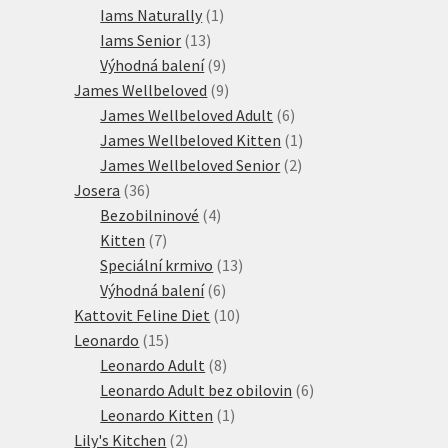
1
produktů
Iams Naturally
1
13
produkt
Iams Senior
13
produktů
9
Výhodná balení
9
produktů
9
James Wellbeloved
9
produktů
6
James Wellbeloved Adult
6
produktů
1
James Wellbeloved Kitten
1
2
produkt
James Wellbeloved Senior
2
36
produkty
Josera
36
produktů
4
Bezobilninové
4
7
produkty
Kitten
7
produktů
13
Speciální krmivo
13
6
produktů
Výhodná balení
6
produktů
10
Kattovit Feline Diet
10
15
produktů
Leonardo
15
produktů
8
Leonardo Adult
8
produktů
6
Leonardo Adult bez obilovin
6
1
produktů
Leonardo Kitten
1
2
produkt
Lily's Kitchen
2