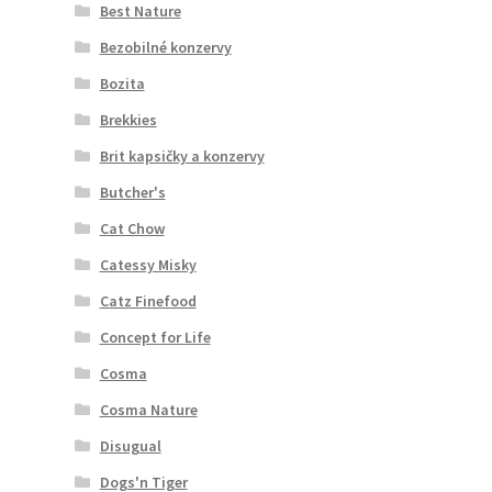
Best Nature
Bezobilné konzervy
Bozita
Brekkies
Brit kapsičky a konzervy
Butcher's
Cat Chow
Catessy Misky
Catz Finefood
Concept for Life
Cosma
Cosma Nature
Disugual
Dogs'n Tiger