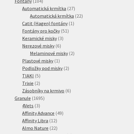
104
produkt
Fontány
104
produktů
27
Automatická krmítka
27
produktů
22
Automatická krmítka
22
1
produktů
Catit (Hagen) fontány
1
51
produkt
Fontány pro kočky
51
3
produktů
Keramické misky
3
6
produkty
Nerezové misky
6
produktů
2
Melaminové misky
2
1
produkty
Plastové misky
1
produkt
2
Podložky pod misky
2
5
produkty
TIAKI
5
2
produktů
Trixie
2
produkty
6
Zásobníky na krmivo
6
1695
produktů
Granule
1695
3
produktů
4Vets
3
produkty
49
Affinity Advance
49
12
produktů
Affinity Libra
12
produktů
22
Almo Nature
22