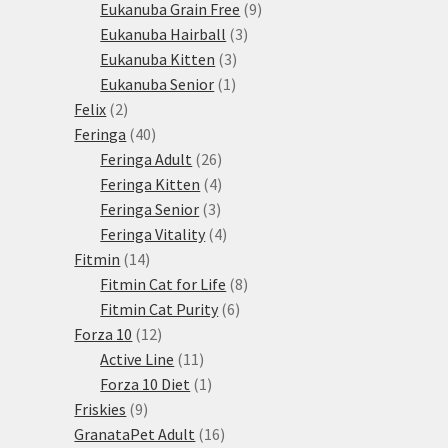
produktů
9
Eukanuba Grain Free
9
3
produktů
Eukanuba Hairball
3
3
produkty
Eukanuba Kitten
3
1
produkty
Eukanuba Senior
1
2
produkt
Felix
2
produkty
40
Feringa
40
produktů
26
Feringa Adult
26
produktů
4
Feringa Kitten
4
3
produkty
Feringa Senior
3
produkty
4
Feringa Vitality
4
14
produkty
Fitmin
14
produktů
8
Fitmin Cat for Life
8
6
produktů
Fitmin Cat Purity
6
12
produktů
Forza 10
12
produktů
11
Active Line
11
produktů
1
Forza 10 Diet
1
9
produkt
Friskies
9
produktů
16
GranataPet Adult
16