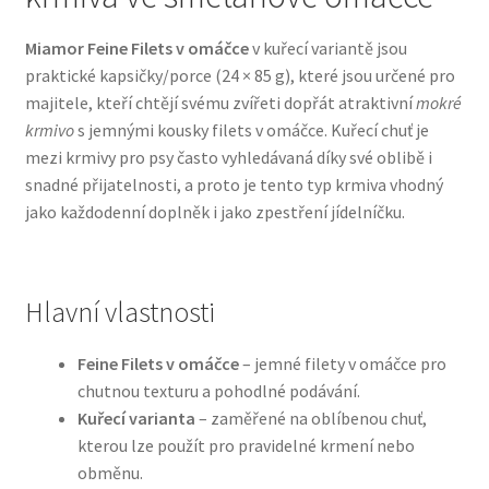
Miamor Feine Filets v omáčce
v kuřecí variantě jsou
Bozita pro psy — Švédské krmivo s nordickou kvalitou
praktické kapsičky/porce (24 × 85 g), které jsou určené pro
majitele, kteří chtějí svému zvířeti dopřát atraktivní
mokré
Brit pro psy
krmivo
s jemnými kousky filets v omáčce. Kuřecí chuť je
mezi krmivy pro psy často vyhledávaná díky své oblibě i
Granule pro psy
snadné přijatelnosti, a proto je tento typ krmiva vhodný
jako každodenní doplněk i jako zpestření jídelníčku.
Natural Trainer pro psy — Italské krmivo s
přírodními složkami
Hlavní vlastnosti
Happy Dog — Německá kvalita a přirozené složení
Feine Filets v omáčce
– jemné filety v omáčce pro
Hill’s pro psy
chutnou texturu a pohodlné podávání.
Kuřecí varianta
– zaměřené na oblíbenou chuť,
Hračky pro psy
kterou lze použít pro pravidelné krmení nebo
obměnu.
Konzervy a kapsičky pro psy