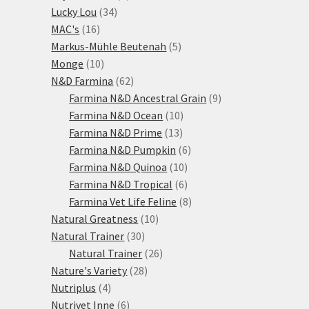
34
produkty
Lucky Lou
34
16
produktů
MAC's
16
produktů
5
Markus-Mühle Beutenah
5
10
produktů
Monge
10
produktů
62
N&D Farmina
62
produktů
9
Farmina N&D Ancestral Grain
9
10
produktů
Farmina N&D Ocean
10
13
produktů
Farmina N&D Prime
13
produktů
6
Farmina N&D Pumpkin
6
10
produktů
Farmina N&D Quinoa
10
produktů
6
Farmina N&D Tropical
6
produktů
8
Farmina Vet Life Feline
8
10
produktů
Natural Greatness
10
30
produktů
Natural Trainer
30
produktů
26
Natural Trainer
26
28
produktů
Nature's Variety
28
4
produktů
Nutriplus
4
produkty
6
Nutrivet Inne
6