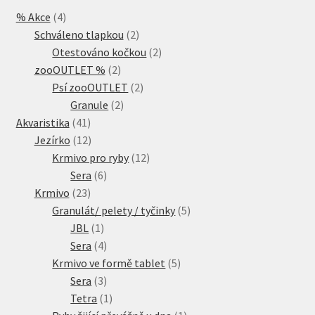
4
% Akce
4
produkty
2
Schváleno tlapkou
2
produkty
2
Otestováno kočkou
2
2
produkty
zooOUTLET %
2
produkty
2
Psí zooOUTLET
2
2
produkty
Granule
2
41
produkty
Akvaristika
41
produktů
12
Jezírko
12
produktů
12
Krmivo pro ryby
12
6
produktů
Sera
6
23
produktů
Krmivo
23
produktů
5
Granulát/ pelety / tyčinky
5
1
produktů
JBL
1
produkt
4
Sera
4
produkty
5
Krmivo ve formě tablet
5
3
produktů
Sera
3
produkty
1
Tetra
1
produkt
1