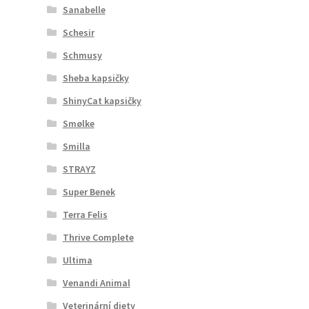
Sanabelle
Schesir
Schmusy
Sheba kapsičky
ShinyCat kapsičky
Smølke
Smilla
STRAYZ
Super Benek
Terra Felis
Thrive Complete
Ultima
Venandi Animal
Veterinární diety