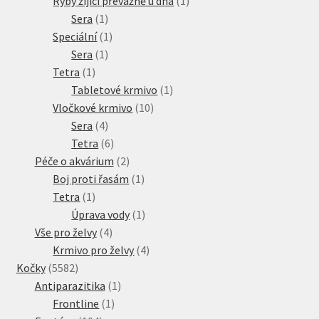
Ryby žijící převážně u dna
1
1
produkt
Sera
1
produkt
1
Speciální
1
1
produkt
Sera
1
1
produkt
Tetra
1
produkt
1
Tabletové krmivo
1
10
produkt
Vločkové krmivo
10
4
produktů
Sera
4
produkty
6
Tetra
6
produktů
2
Péče o akvárium
2
produkty
1
Boj proti řasám
1
1
produkt
Tetra
1
produkt
1
Úprava vody
1
4
produkt
Vše pro želvy
4
produkty
4
Krmivo pro želvy
4
5582
produkty
Kočky
5582
produktů
1
Antiparazitika
1
1
produkt
Frontline
1