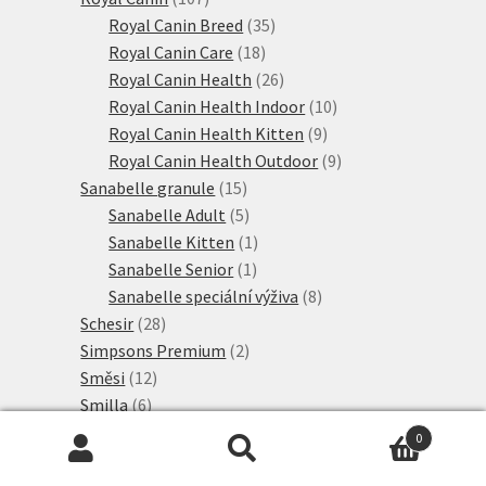
produktů
35
Royal Canin Breed
35
18
produktů
Royal Canin Care
18
produktů
26
Royal Canin Health
26
produktů
10
Royal Canin Health Indoor
10
9
produktů
Royal Canin Health Kitten
9
produktů
9
Royal Canin Health Outdoor
9
15
produktů
Sanabelle granule
15
produktů
5
Sanabelle Adult
5
produktů
1
Sanabelle Kitten
1
1
produkt
Sanabelle Senior
1
produkt
8
Sanabelle speciální výživa
8
28
produktů
Schesir
28
produktů
2
Simpsons Premium
2
12
produkty
Směsi
12
6
produktů
Smilla
6
produktů
4
Smilla Adult
4
0
produkty
2
Smilla Adult speciální výživa
2
Hledat:
Hledat
2
produkty
Smilla Veterinary Diet
2