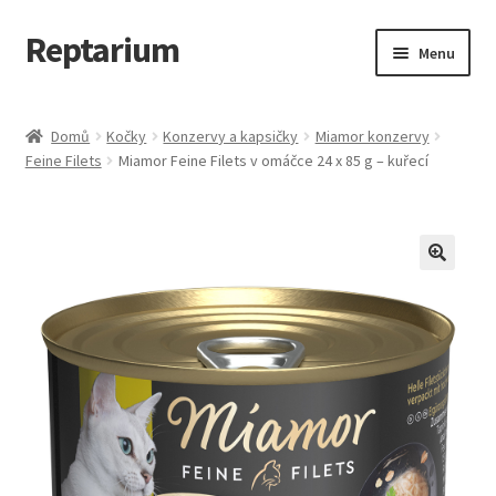
Reptarium
Přeskočit
Přejít
Menu
na
k
navigaci
obsahu
Úvodní stránka
webu
Domů
Kočky
Konzervy a kapsičky
Miamor konzervy
Feine Filets
Miamor Feine Filets v omáčce 24 x 85 g – kuřecí
Košík
Malá zvířata — Klece, krmivo, vybavení
Můj účet
Obchod
Pokladna
Vše pro kočky