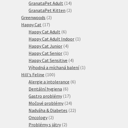
produktů
14
GranataPet Adult
14
produktů
2
GranataPet Kitten
2
2
produkty
Greenwoods
2
17
produkty
Happy Cat
17
produktů
6
Happy Cat Adult
6
produktů
1
Happy Cat Adult Indoor
1
4
produkt
Happy Cat Junior
4
produkty
1
Happy Cat Senior
1
produkt
4
Happy Cat Sensitive
4
produkty
1
Výhodná a míchaná balení
1
100
produkt
Hill's Feline
100
produktů
6
Alergie a intolerance
6
6
produktů
Dentální hygiena
6
produktů
17
Gastro problémy
17
produktů
24
Močové problémy
24
produktů
22
Nadváha & Diabetes
22
2
produktů
Oncology
2
produkty
2
Problémy s játry
2