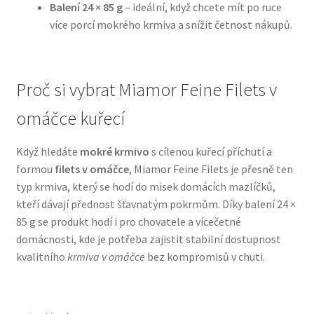
Balení 24 × 85 g
– ideální, když chcete mít po ruce
více porcí mokrého krmiva a snížit četnost nákupů.
N&D Farmina pro psy — Italské holistic krmivo
Oblečky pro psy
Proč si vybrat Miamor Feine Filets v
Pamlsky pro psy
omáčce kuřecí
Pelíšky pro psy
Když hledáte
mokré krmivo
s cílenou kuřecí příchutí a
formou
filets v omáčce
, Miamor Feine Filets je přesně ten
Ortopedické pelíšky
typ krmiva, který se hodí do misek domácích mazlíčků,
kteří dávají přednost šťavnatým pokrmům. Díky balení 24 ×
Přepravky pro psy
85 g se produkt hodí i pro chovatele a vícečetné
domácnosti, kde je potřeba zajistit stabilní dostupnost
kvalitního
krmiva v omáčce
bez kompromisů v chuti.
Purizon pro psy — Vysoký obsah masa, bez obilovin
Royal Canin pro psy