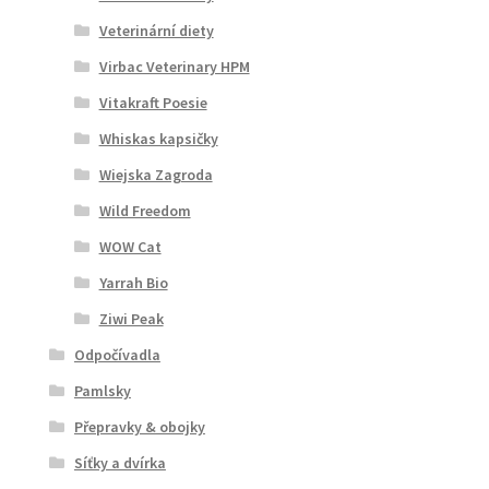
Veterinární diety
Virbac Veterinary HPM
Vitakraft Poesie
Whiskas kapsičky
Wiejska Zagroda
Wild Freedom
WOW Cat
Yarrah Bio
Ziwi Peak
Odpočívadla
Pamlsky
Přepravky & obojky
Síťky a dvírka