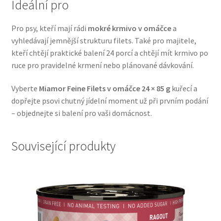
Ideální pro
Veterinární dieta pro psy
Pro psy, kteří mají rádi
mokré krmivo v omáčce
a
Vodítka a obojky
vyhledávají jemnější strukturu filets. Také pro majitele,
kteří chtějí praktické balení 24 porcí a chtějí mít krmivo po
Wolf of Wilderness
ruce pro pravidelné krmení nebo plánované dávkování.
Vyberte
Miamor Feine Filets v omáčce 24 × 85 g
kuřecí a
dopřejte psovi chutný jídelní moment už při prvním podání
– objednejte si balení pro vaši domácnost.
Související produkty