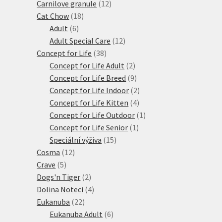
12
produkty
Carnilove granule
12
18
produktů
Cat Chow
18
6
produktů
Adult
6
produktů
12
Adult Special Care
12
38
produktů
Concept for Life
38
produktů
2
Concept for Life Adult
2
produkty
9
Concept for Life Breed
9
produktů
2
Concept for Life Indoor
2
4
produkty
Concept for Life Kitten
4
produkty
1
Concept for Life Outdoor
1
1
produkt
Concept for Life Senior
1
15
produkt
Speciální výživa
15
12
produktů
Cosma
12
5
produktů
Crave
5
produktů
2
Dogs'n Tiger
2
produkty
4
Dolina Noteci
4
22
produkty
Eukanuba
22
produktů
6
Eukanuba Adult
6