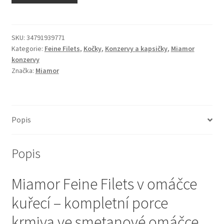
N&D Farmina pro kočky — Italské holistic krmivo
Odpočívadla pro kočky
SKU:
34791939771
Kategorie:
Feine Filets
,
Kočky
,
Konzervy a kapsičky
,
Miamor
konzervy
Pamlsky pro kočky
Značka:
Miamor
Purizon pro kočky
Royal Canin pro kočky
Popis
Škrabadla pro kočky
Popis
Veterinární dieta pro kočky
Miamor Feine Filets v omáčce
Vše pro psy — Krmivo, doplňky, vybavení
kuřecí – kompletní porce
krmiva ve smetanové omáčce
Boudy a výběhy