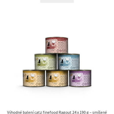
Výhodné balení catz finefood Ragout 24 x 190 g – smíšené