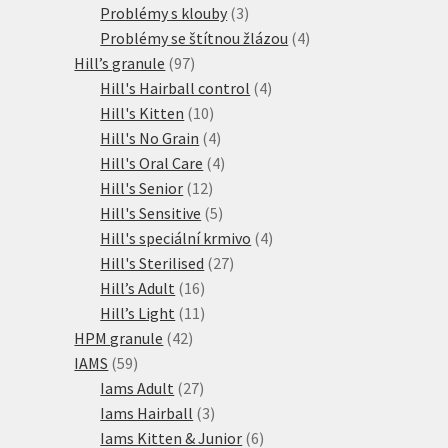
produkty
3
Problémy s klouby
3
produkty
4
Problémy se štítnou žlázou
4
97
produkty
Hill’s granule
97
produktů
4
Hill's Hairball control
4
10
produkty
Hill's Kitten
10
produktů
4
Hill's No Grain
4
produkty
4
Hill's Oral Care
4
12
produkty
Hill's Senior
12
produktů
5
Hill's Sensitive
5
produktů
4
Hill's speciální krmivo
4
27
produkty
Hill's Sterilised
27
16
produktů
Hill’s Adult
16
produktů
11
Hill’s Light
11
42
produktů
HPM granule
42
59
produktů
IAMS
59
produktů
27
Iams Adult
27
produktů
3
Iams Hairball
3
produkty
6
Iams Kitten & Junior
6