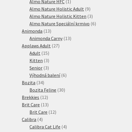
produktů
1
Almo Nature HFC
1
produkt
9
Almo Nature Holistic Adult
9
produktů
3
Almo Nature Holistic Kitten
3
produkty
6
Almo Nature Speciální krmivo
6
13
produktů
Animonda
13
produktů
13
Animonda Carny
13
27
produktů
Applaws Adult
27
15
produktů
Adult
15
produktů
3
Kitten
3
3
produkty
Senior
3
produkty
6
Výhodná balení
6
34
produktů
Bozita
34
produktů
30
Bozita Feline
30
12
produktů
Brekkies
12
produktů
13
Brit Care
13
produktů
12
Brit Care
12
4
produktů
Calibra
4
produkty
4
Calibra Cat Life
4