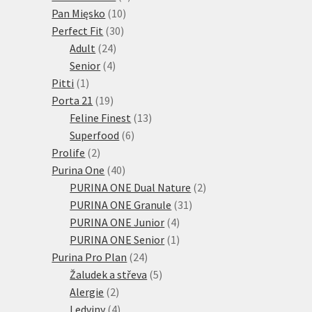
10
produktů
Pan Mięsko
10
30
produktů
Perfect Fit
30
24
produktů
Adult
24
4
produktů
Senior
4
1
produkty
Pitti
1
produkt
19
Porta 21
19
produktů
13
Feline Finest
13
6
produktů
Superfood
6
2
produktů
Prolife
2
produkty
40
Purina One
40
produktů
2
PURINA ONE Dual Nature
2
31
produkty
PURINA ONE Granule
31
4
produktů
PURINA ONE Junior
4
produkty
1
PURINA ONE Senior
1
24
produkt
Purina Pro Plan
24
produktů
5
Žaludek a střeva
5
2
produktů
Alergie
2
produkty
4
Ledviny
4