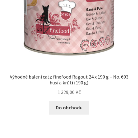
Výhodné balení catz finefood Ragout 24 x 190 g – No. 603
husí a krůtí (190 g)
1 329,00
Kč
Do obchodu