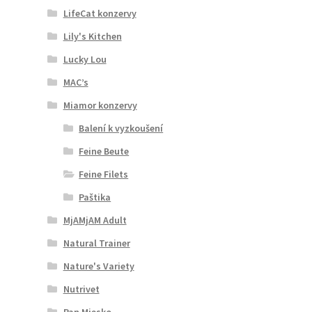
LifeCat konzervy
Lily's Kitchen
Lucky Lou
MAC’s
Miamor konzervy
Balení k vyzkoušení
Feine Beute
Feine Filets
Paštika
MjAMjAM Adult
Natural Trainer
Nature's Variety
Nutrivet
Pan Miesko