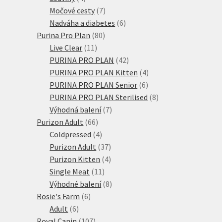
produkty
7
Močové cesty
7
produktů
6
Nadváha a diabetes
6
80
produktů
Purina Pro Plan
80
11
produktů
Live Clear
11
produktů
42
PURINA PRO PLAN
42
produktů
4
PURINA PRO PLAN Kitten
4
6
produkty
PURINA PRO PLAN Senior
6
produktů
8
PURINA PRO PLAN Sterilised
8
7
produktů
Výhodná balení
7
66
produktů
Purizon Adult
66
produktů
4
Coldpressed
4
produkty
37
Purizon Adult
37
produktů
4
Purizon Kitten
4
11
produkty
Single Meat
11
produktů
8
Výhodné balení
8
6
produktů
Rosie's Farm
6
6
produktů
Adult
6
produktů
107
Royal Canin
107