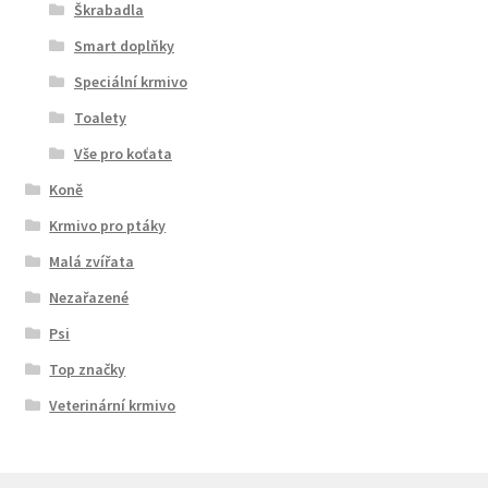
Škrabadla
Smart doplňky
Speciální krmivo
Toalety
Vše pro koťata
Koně
Krmivo pro ptáky
Malá zvířata
Nezařazené
Psi
Top značky
Veterinární krmivo