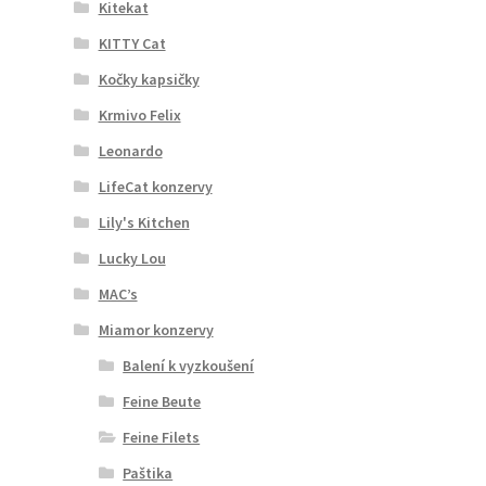
Kitekat
KITTY Cat
Kočky kapsičky
Krmivo Felix
Leonardo
LifeCat konzervy
Lily's Kitchen
Lucky Lou
MAC’s
Miamor konzervy
Balení k vyzkoušení
Feine Beute
Feine Filets
Paštika