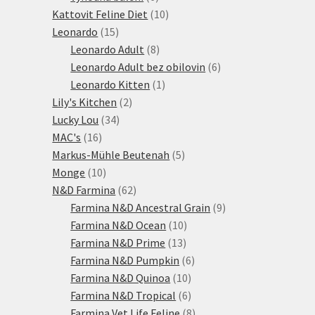
produktů
10
Kattovit Feline Diet
10
15
produktů
Leonardo
15
produktů
8
Leonardo Adult
8
produktů
6
Leonardo Adult bez obilovin
6
1
produktů
Leonardo Kitten
1
2
produkt
Lily's Kitchen
2
34
produkty
Lucky Lou
34
16
produktů
MAC's
16
produktů
5
Markus-Mühle Beutenah
5
10
produktů
Monge
10
produktů
62
N&D Farmina
62
produktů
9
Farmina N&D Ancestral Grain
9
10
produktů
Farmina N&D Ocean
10
13
produktů
Farmina N&D Prime
13
produktů
6
Farmina N&D Pumpkin
6
10
produktů
Farmina N&D Quinoa
10
produktů
6
Farmina N&D Tropical
6
produktů
8
Farmina Vet Life Feline
8