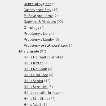
6
produktů
Dentální hygiena
6
produktů
17
Gastro problémy
17
produktů
24
Močové problémy
24
produktů
22
Nadváha & Diabetes
22
2
produktů
Oncology
2
produkty
2
Problémy s játry
2
produkty
3
Problémy s klouby
3
produkty
4
Problémy se štítnou žlázou
4
97
produkty
Hill’s granule
97
produktů
4
Hill's Hairball control
4
10
produkty
Hill's Kitten
10
produktů
4
Hill's No Grain
4
produkty
4
Hill's Oral Care
4
12
produkty
Hill's Senior
12
produktů
5
Hill's Sensitive
5
produktů
4
Hill's speciální krmivo
4
27
produkty
Hill's Sterilised
27
16
produktů
Hill’s Adult
16