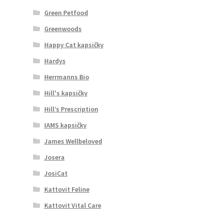
Green Petfood
Greenwoods
Happy Cat kapsičky
Hardys
Herrmanns Bio
Hill's kapsičky
Hill’s Prescription
IAMS kapsičky
James Wellbeloved
Josera
JosiCat
Kattovit Feline
Kattovit Vital Care