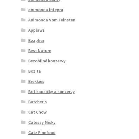
animonda Integra
Animonda Vom Feinsten
Applaws
Beaphar
Best Nature
Bezobilné konzervy
Bozita
Brekkies
Brit kapsičky a konzervy
Butcher's
Cat Chow
Catessy Misky
Catz Finefood