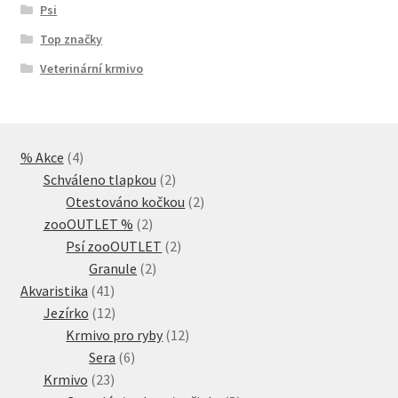
Psi
Top značky
Veterinární krmivo
4
% Akce
4
produkty
2
Schváleno tlapkou
2
produkty
2
Otestováno kočkou
2
2
produkty
zooOUTLET %
2
produkty
2
Psí zooOUTLET
2
2
produkty
Granule
2
41
produkty
Akvaristika
41
produktů
12
Jezírko
12
produktů
12
Krmivo pro ryby
12
6
produktů
Sera
6
23
produktů
Krmivo
23