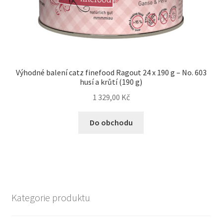
Výhodné balení catz finefood Ragout 24 x 190 g – No. 603
husí a krůtí (190 g)
1 329,00
Kč
Do obchodu
Kategorie produktu