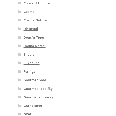
Concept for Life
Cosma
Cosma Nature
Disugual
Dogs'n Tiger
Dolina Noteci
Encore
Eukanuba
Feringa
Gourmet Gold
Gourmet kapsičky
Gourmet konzervy
GranataPet
GRAU