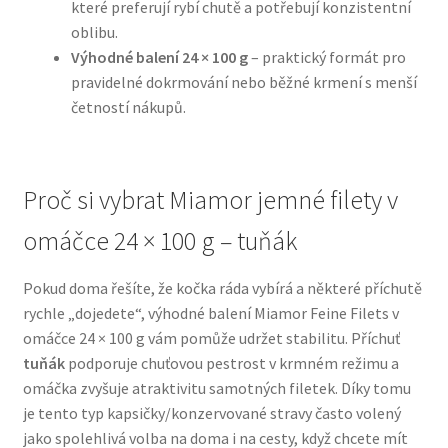
které preferují rybí chutě a potřebují konzistentní
oblibu.
N&D Farmina pro psy — Italské holistic krmivo
Výhodné balení 24 × 100 g
– praktický formát pro
pravidelné dokrmování nebo běžné krmení s menší
Oblečky pro psy
četností nákupů.
Pamlsky pro psy
Proč si vybrat Miamor jemné filety v
Pelíšky pro psy
omáčce 24 × 100 g – tuňák
Ortopedické pelíšky
Pokud doma řešíte, že kočka ráda vybírá a některé příchutě
rychle „dojedete“, výhodné balení Miamor Feine Filets v
Přepravky pro psy
omáčce 24 × 100 g vám pomůže udržet stabilitu. Příchuť
tuňák
podporuje chuťovou pestrost v krmném režimu a
Purizon pro psy — Vysoký obsah masa, bez obilovin
omáčka zvyšuje atraktivitu samotných filetek. Díky tomu
je tento typ kapsičky/konzervované stravy často volený
Royal Canin pro psy
jako spolehlivá volba na doma i na cesty, když chcete mít