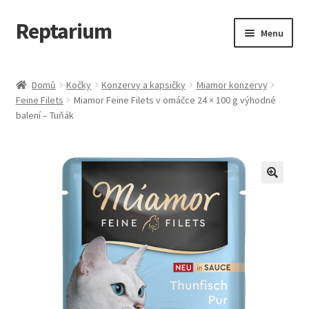
Reptarium
Přeskočit
Přejít
Menu
na
k
navigaci
obsahu
Úvodní stránka
webu
Domů
Kočky
Konzervy a kapsičky
Miamor konzervy
Feine Filets
Miamor Feine Filets v omáčce 24 × 100 g výhodné
Košík
balení – Tuňák
Malá zvířata — Klece, krmivo, vybavení
Můj účet
Obchod
Pokladna
Vše pro kočky