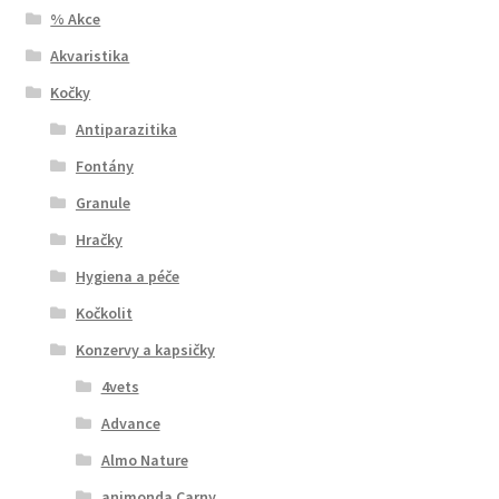
% Akce
Akvaristika
Kočky
Antiparazitika
Fontány
Granule
Hračky
Hygiena a péče
Kočkolit
Konzervy a kapsičky
4vets
Advance
Almo Nature
animonda Carny