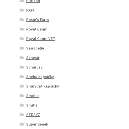
Purizon
RAFI
Rosie's Farm
Royal Canin
Royal Canin VET
Sanabelle
Schesir
Schmusy
Sheba kapsičky
ShinyCat kapsičky
Smølke
Smilla
STRAYZ
Super Benek