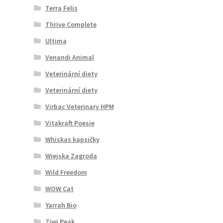
Terra Felis
Thrive Complete
Ultima
Venandi Animal
Veterinární diety
Veterinární diety
Virbac Veterinary HPM
Vitakraft Poesie
Whiskas kapsičky
Wiejska Zagroda
Wild Freedom
WOW Cat
Yarrah Bio
Ziwi Peak