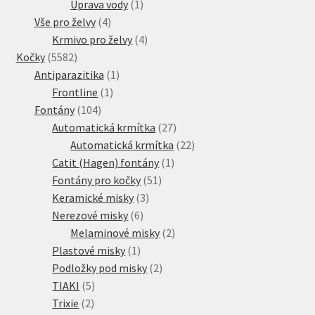
produkt
1
Úprava vody
1
4
produkt
Vše pro želvy
4
produkty
4
Krmivo pro želvy
4
5582
produkty
Kočky
5582
produktů
1
Antiparazitika
1
1
produkt
Frontline
1
104
produkt
Fontány
104
produktů
27
Automatická krmítka
27
produktů
22
Automatická krmítka
22
1
produktů
Catit (Hagen) fontány
1
51
produkt
Fontány pro kočky
51
3
produktů
Keramické misky
3
6
produkty
Nerezové misky
6
produktů
2
Melaminové misky
2
1
produkty
Plastové misky
1
produkt
2
Podložky pod misky
2
5
produkty
TIAKI
5
2
produktů
Trixie
2