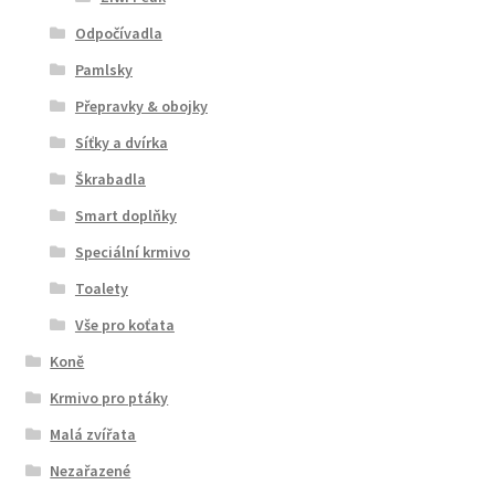
Odpočívadla
Pamlsky
Přepravky & obojky
Síťky a dvírka
Škrabadla
Smart doplňky
Speciální krmivo
Toalety
Vše pro koťata
Koně
Krmivo pro ptáky
Malá zvířata
Nezařazené