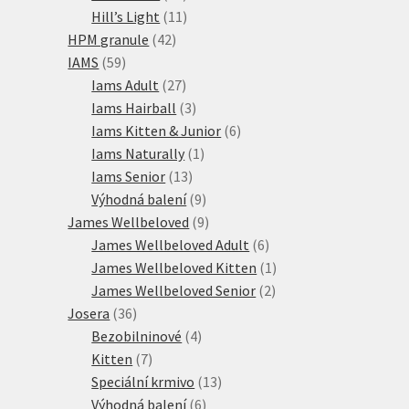
produktů
11
Hill’s Light
11
42
produktů
HPM granule
42
59
produktů
IAMS
59
produktů
27
Iams Adult
27
produktů
3
Iams Hairball
3
produkty
6
Iams Kitten & Junior
6
1
produktů
Iams Naturally
1
13
produkt
Iams Senior
13
produktů
9
Výhodná balení
9
produktů
9
James Wellbeloved
9
produktů
6
James Wellbeloved Adult
6
produktů
1
James Wellbeloved Kitten
1
2
produkt
James Wellbeloved Senior
2
36
produkty
Josera
36
produktů
4
Bezobilninové
4
7
produkty
Kitten
7
produktů
13
Speciální krmivo
13
6
produktů
Výhodná balení
6