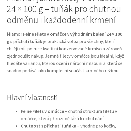
24 × 100 g – tuňák pro chutnou
Bozita pro psy — Švédské krmivo s nordickou kvalitou
odměnu i každodenní krmení
Brit pro psy
Miamor
Feine Filets v omáčce
v
výhodném balení 24 × 100
g
s příchutí
tuňák
je praktická volba pro všechny, kteří
Granule pro psy
chtějí mít po ruce kvalitní konzervované krmivo a zároveň
zjednodušit nákup. Jemné filety v omáčce jsou ideální, když
Natural Trainer pro psy — Italské krmivo s
hledáte variantu, kterou ocení i nároční mlsouni a která se
přírodními složkami
snadno podává jako kompletní součást krmného režimu.
Happy Dog — Německá kvalita a přirozené složení
Hlavní vlastnosti
Hill’s pro psy
Feine Filets v omáčce
– chutná struktura filetu v
Hračky pro psy
omáčce, která přirozeně láká k ochutnání.
Chutnost s příchutí tuňáka
– vhodné pro kočky,
Konzervy a kapsičky pro psy