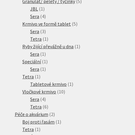
produktů
5
Granulát/ pelety / tyčinky
5
1
produktů
JBL
1
produkt
4
Sera
4
produkty
5
Krmivo ve formě tablet
5
3
produktů
Sera
3
produkty
1
Tetra
1
produkt
1
Ryby žijící převážně u dna
1
1
produkt
Sera
1
produkt
1
Speciální
1
1
produkt
Sera
1
1
produkt
Tetra
1
produkt
1
Tabletové krmivo
1
10
produkt
Vločkové krmivo
10
4
produktů
Sera
4
produkty
6
Tetra
6
produktů
2
Péče o akvárium
2
produkty
1
Boj proti řasám
1
1
produkt
Tetra
1