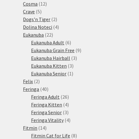
12
produktů
Cosma
12
5
produktů
Crave
5
produktů
2
Dogs'n Tiger
2
produkty
4
Dolina Noteci
4
22
produkty
Eukanuba
22
produktů
6
Eukanuba Adult
6
produktů
9
Eukanuba Grain Free
9
3
produktů
Eukanuba Hairball
3
3
produkty
Eukanuba Kitten
3
1
produkty
Eukanuba Senior
1
2
produkt
Felix
2
produkty
40
Feringa
40
produktů
26
Feringa Adult
26
produktů
4
Feringa Kitten
4
3
produkty
Feringa Senior
3
produkty
4
Feringa Vitality
4
14
produkty
Fitmin
14
produktů
8
Fitmin Cat for Life
8