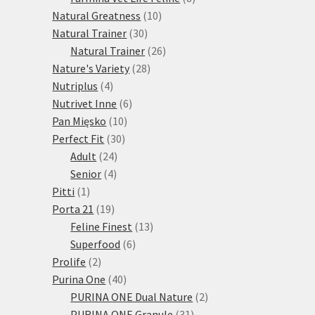
10
produktů
Natural Greatness
10
30
produktů
Natural Trainer
30
produktů
26
Natural Trainer
26
28
produktů
Nature's Variety
28
4
produktů
Nutriplus
4
produkty
6
Nutrivet Inne
6
10
produktů
Pan Mięsko
10
30
produktů
Perfect Fit
30
24
produktů
Adult
24
4
produktů
Senior
4
1
produkty
Pitti
1
produkt
19
Porta 21
19
produktů
13
Feline Finest
13
6
produktů
Superfood
6
2
produktů
Prolife
2
produkty
40
Purina One
40
produktů
2
PURINA ONE Dual Nature
2
31
produkty
PURINA ONE Granule
31