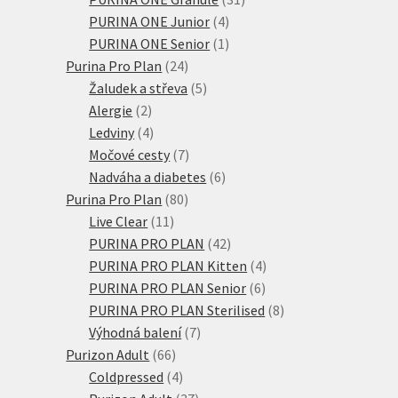
4
produktů
PURINA ONE Junior
4
produkty
1
PURINA ONE Senior
1
24
produkt
Purina Pro Plan
24
produktů
5
Žaludek a střeva
5
2
produktů
Alergie
2
produkty
4
Ledviny
4
produkty
7
Močové cesty
7
produktů
6
Nadváha a diabetes
6
80
produktů
Purina Pro Plan
80
11
produktů
Live Clear
11
produktů
42
PURINA PRO PLAN
42
produktů
4
PURINA PRO PLAN Kitten
4
6
produkty
PURINA PRO PLAN Senior
6
produktů
8
PURINA PRO PLAN Sterilised
8
7
produktů
Výhodná balení
7
66
produktů
Purizon Adult
66
produktů
4
Coldpressed
4
produkty
37