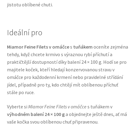
jistotu oblíbené chuti.
Veterinární dieta pro psy
Vodítka a obojky
Ideální pro
Wolf of Wilderness
Miamor Feine Filets v omáčce
s
tuňákem
oceníte zejména
tehdy, když chcete krmivo s výraznou rybí příchutí a
praktičtější dostupností díky balení 24 × 100 g. Hodí se pro
majitele koček, kteří hledají konzervovanou stravu v
omáčce pro každodenní krmení nebo pravidelné střídání
jídel, případně pro ty, kdo chtějí mít oblíbenou příchuť
stále po ruce.
Vyberte si
Miamor Feine Filets v omáčce
s tuňákem v
výhodném balení 24 × 100 g
a objednejte ještě dnes, ať má
vaše kočka svou oblíbenou chuť připravenou.