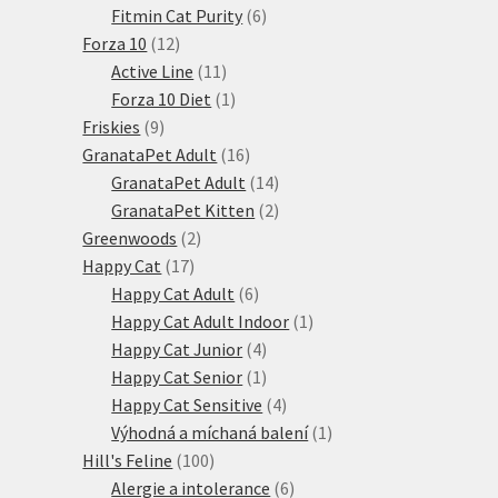
6
produktů
Fitmin Cat Purity
6
12
produktů
Forza 10
12
produktů
11
Active Line
11
produktů
1
Forza 10 Diet
1
9
produkt
Friskies
9
produktů
16
GranataPet Adult
16
produktů
14
GranataPet Adult
14
produktů
2
GranataPet Kitten
2
2
produkty
Greenwoods
2
17
produkty
Happy Cat
17
produktů
6
Happy Cat Adult
6
produktů
1
Happy Cat Adult Indoor
1
4
produkt
Happy Cat Junior
4
produkty
1
Happy Cat Senior
1
produkt
4
Happy Cat Sensitive
4
produkty
1
Výhodná a míchaná balení
1
100
produkt
Hill's Feline
100
produktů
6
Alergie a intolerance
6