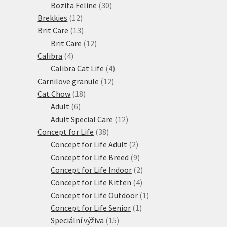
produktů
30
Bozita Feline
30
12
produktů
Brekkies
12
produktů
13
Brit Care
13
produktů
12
Brit Care
12
4
produktů
Calibra
4
produkty
4
Calibra Cat Life
4
12
produkty
Carnilove granule
12
18
produktů
Cat Chow
18
6
produktů
Adult
6
produktů
12
Adult Special Care
12
38
produktů
Concept for Life
38
produktů
2
Concept for Life Adult
2
produkty
9
Concept for Life Breed
9
produktů
2
Concept for Life Indoor
2
4
produkty
Concept for Life Kitten
4
produkty
1
Concept for Life Outdoor
1
1
produkt
Concept for Life Senior
1
15
produkt
Speciální výživa
15