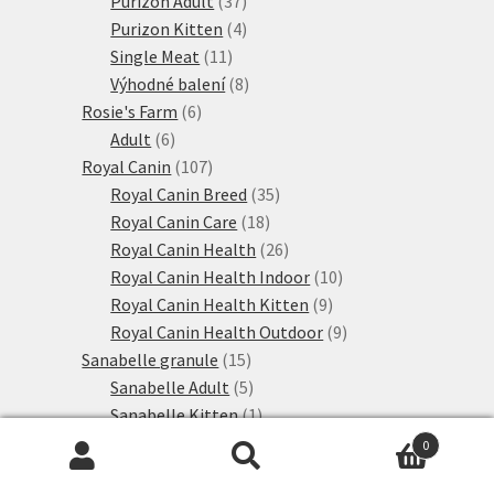
Purizon Adult
37
produktů
4
Purizon Kitten
4
11
produkty
Single Meat
11
produktů
8
Výhodné balení
8
6
produktů
Rosie's Farm
6
6
produktů
Adult
6
produktů
107
Royal Canin
107
produktů
35
Royal Canin Breed
35
18
produktů
Royal Canin Care
18
produktů
26
Royal Canin Health
26
produktů
10
Royal Canin Health Indoor
10
9
produktů
Royal Canin Health Kitten
9
produktů
9
Royal Canin Health Outdoor
9
15
produktů
Sanabelle granule
15
produktů
5
Sanabelle Adult
5
produktů
1
Sanabelle Kitten
1
1
produkt
Sanabelle Senior
1
0
produkt
8
Sanabelle speciální výživa
8
Hledat:
Hledat