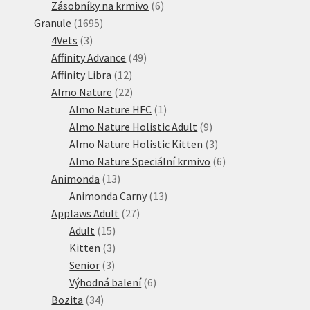
produkty
6
Zásobníky na krmivo
6
1695
produktů
Granule
1695
3
produktů
4Vets
3
produkty
49
Affinity Advance
49
12
produktů
Affinity Libra
12
produktů
22
Almo Nature
22
produktů
1
Almo Nature HFC
1
produkt
9
Almo Nature Holistic Adult
9
produktů
3
Almo Nature Holistic Kitten
3
produkty
6
Almo Nature Speciální krmivo
6
13
produktů
Animonda
13
produktů
13
Animonda Carny
13
27
produktů
Applaws Adult
27
15
produktů
Adult
15
produktů
3
Kitten
3
3
produkty
Senior
3
produkty
6
Výhodná balení
6
34
produktů
Bozita
34